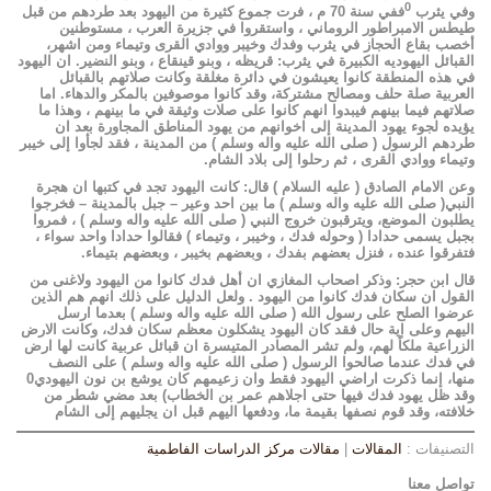
0
وفي يثرب
ففي سنة 70 م ، فرت جموع كثيرة من اليهود بعد طردهم من قبل
طيطس الامبراطور الروماني ، واستقروا في جزيرة العرب ، مستوطنين
أخصب بقاع الحجاز في يثرب وفدك وخيبر ووادي القرى وتيماء ومن اشهر،
القبائل اليهوديه الكبيرة في يثرب: قريظه ، وبنو قينقاع ، وبنو النضير. ان اليهود
في هذه المنطقة كانوا يعيشون في دائرة مغلقة وكانت صلاتهم بالقبائل
العربية صلة حلف ومصالح مشتركة، وقد كانوا موصوفين بالمكر والدهاء. اما
صلاتهم فيما بينهم فيبدوا انهم كانوا على صلات وثيقة في ما بينهم ، وهذا ما
يؤيده لجوء يهود المدينة إلى اخوانهم من يهود المناطق المجاورة بعد ان
طردهم الرسول ( صلى الله عليه واله وسلم ) من المدينة ، فقد لجأوا إلى خيبر
وتيماء ووادي القرى ، ثم رحلوا إلى بلاد الشام.
وعن الامام الصادق ( عليه السلام ) قال: كانت اليهود تجد في كتبها ان هجرة
النبي( صلى الله عليه واله وسلم ) ما بين احد وعير – جبل بالمدينة – فخرجوا
يطلبون الموضع، ويترقبون خروج النبي ( صلى الله عليه واله وسلم ) ، فمروا
بجبل يسمى حدادا ( وحوله فدك ، وخيبر ، وتيماء ) فقالوا حدادا واحد سواء ،
فتفرقوا عنده ، فنزل بعضهم بفدك ، وبعضهم بخيبر ، وبعضهم بتيماء.
قال ابن حجر: وذكر اصحاب المغازي ان أهل فدك كانوا من اليهود ولاغنى من
القول ان سكان فدك كانوا من اليهود . ولعل الدليل على ذلك انهم هم الذين
عرضوا الصلح على رسول الله ( صلى الله عليه واله وسلم ) بعدما ارسل
اليهم وعلى اية حال فقد كان اليهود يشكلون معظم سكان فدك، وكانت الارض
الزراعية ملكاً لهم، ولم تشر المصادر المتيسرة ان قبائل عربية كانت لها ارض
في فدك عندما صالحوا الرسول ( صلى الله عليه واله وسلم ) على النصف
منها، إنما ذكرت اراضي اليهود فقط وان زعيمهم كان يوشع بن نون اليهودي0
وقد ظل يهود فدك فيها حتى اجلاهم عمر بن الخطاب) بعد مضي شطر من
خلافته، وقد قوم نصفها بقيمة ما، ودفعها اليهم قبل ان يجليهم إلى الشام
التصنيفات :
المقالات
|
مقالات مركز الدراسات الفاطمية
تواصل معنا