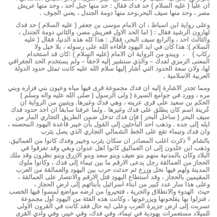
ان علياً ( عليه السلام ) حد فدك فقال : حد منها جبل احد ، وحد منها عريش
مصر ، وحد منها سيف البحر،وحد منها دومة الجندل ، يعني الجوف .
وعلى رواية ابن اسباط ، ان الامام موسى بن جعفر ( عليه السلام ) حد فدك
لهارون الرشيد فقال : ( اما الحد الاول فعريش مصر، والثاني دومة الجندل ،
والثالث احد ، والرابع سيف البحر، فقال : هذا كله هذه الدنيا، فقال ( عليه
السلام ): هذا كان في ايد اليهود فأفاءه الله على رسوله ، بلا خيل ولا
ركاب ) ، ويبدو من الرواية ان الامام (عليه السلام ) :كان قد استخدام
المعنى الرمزي لفدك – والذي سنشير إليه لاحقاً – ولم يستخدم الحد الجغرافي
لها، ولان سعة الحدود التي أشار إليها سلام الله عليه كانت تمثل حدود الدولة
العربية الاسلامية .
ومما تجدر الاشارة إليه ان فدك مجموعة قرى فيها مياه وعيون بني فزاره وبني
مره ، وورد في جوامع السيرة ( ولى الرسول ( صلى الله عليه واله وسلم )
الحكم بن سعيد على قرى عرينه ، وهي فدك وغيرها. ويتبين من الرواية ان
عُرينة اسم كان يطلق على فدك وغيرها . ولما عرفنا سابقاً ان احد حدود فدك
سيف البحر ( ساحل البحر ) فإن فدك تدخل ضمن الطريق التجاري المار من
ايله إلى جده . وذهب احد الباحثين إلى القول بأن خيبر قاعدة اليهود المحصنه ،
وان فدك وتيماء تقع على الخط الشمالي التجاري الذي يصل يثرب
0
بالشام
ذكرت اغلب المصادر ان سكان يثرب وخيبر وفدك كانوا من العماليق.
وذهب ابن خلدون إلى ان العماليق كانوا اهل عدوان وبغي وقد تفرقوا في
البلاد وكان بالمدنية منهم بنو نعيف وبنو سعد وبنو الازرق وبنو نظرون وقد ملك
الحجاز من العمالقة رجل يدعى الارقم ما بين تيماء إلى فدك ، وكانوا ملوك
المدينة ولهم فيها نخل وزرع ثم حدثت حرب بين اليهود والعمالقة من العرب
المقيمين بالحجاز ، وقد استطاع اليهود قتل الارقم والانتصار على العمالقة ،
وعلى هذا سار عدد كبير من ابناء اسرائيل بأبنائهم إلى ارض الحجاز ،
حيث الهدوء والانطلاق والحرية ، فتخيروا من ارضه مواضع لمسوا فيها الخصب
، فنزلوا بها يفلحونها ويزرعونها ، وكانت هذه الفئة من اليهود أول مجموعة
تسربت إلى ارض جزيرة العرب وعلى ايه حال فقد كانت في القرون الاولى
للميلاد مستعمرات يهودية في تيماء، وفي فدك، وفي خيبر، وفي وادي القرى