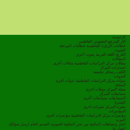
الرئيسية
أثار المرجع اليعقوبي الفاطمي
خطابات الزيارة الفاطمية
خطابات المرحلة
البحوث
التاريخ
اللغة العربية
بحوث أخرى
المقالات
مقالات مركز الدراسات الفاطمية
مقالات أخرى
اصدارات المركز
الكتب
رسائل جامعية
الندوات
ندوات مركز الدراسات الفاطمية
ندوات أخرى
المجلة
مجلة المركز
مجلات اخرى
مسابقات المركز
المسابقات
مسابقات أخرى
النشرة
نشرة المركز
نشرات اخرى
المؤتمرات
مؤتمرات مركز الدراسات الفاطمية
مؤتمرات أخرى
المزيد
اخبار ونشاطات
المكتبة
من نحن
المكتبة الصوتية
القسم العام
ارسل سؤالك
اتصل بنا