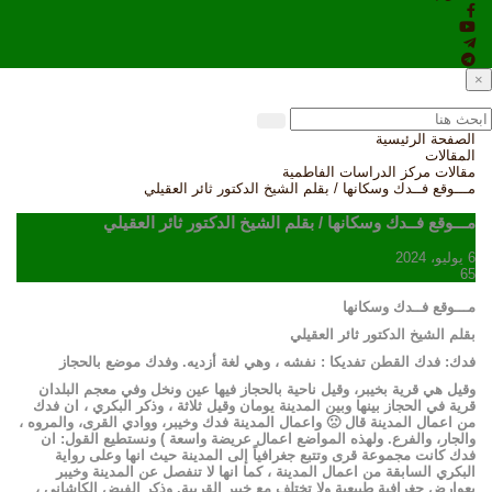
×
الصفحة الرئيسية
المقالات
مقالات مركز الدراسات الفاطمية
مـــوقع فــدك وسكانها / بقلم الشيخ الدكتور ثائر العقيلي
مـــوقع فــدك وسكانها / بقلم الشيخ الدكتور ثائر العقيلي
6 يوليو، 2024
65
مـــوقع فــدك وسكانها
بقلم الشيخ الدكتور ثائر العقيلي
فدك: فدك القطن تفديكا : نفشه ، وهي لغة أزديه. وفدك موضع بالحجاز
وقيل هي قرية بخيبر، وقيل ناحية بالحجاز فيها عين ونخل وفي معجم البلدان
قرية في الحجاز بينها وبين المدينة يومان وقيل ثلاثة ، وذكر البكري ، ان فدك
من اعمال المدينة قال 🙁 واعمال المدينة فدك وخيبر، ووادي القرى، والمروه ،
والجار، والفرع. ولهذه المواضع اعمال عريضة واسعة ) ونستطيع القول: ان
فدك كانت مجموعة قرى وتتبع جغرافياً إلى المدينة حيث انها وعلى رواية
البكري السابقة من اعمال المدينة ، كما انها لا تنفصل عن المدينة وخيبر
بعوارض جغرافية طبيعية ولا تختلف مع خيبر القريبة. وذكر الفيض الكاشاني ،