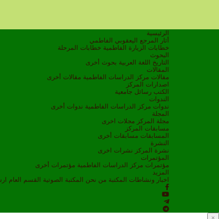
الرئيسية
أثار المرجع اليعقوبي الفاطمي
خطابات الزيارة الفاطمية
خطابات المرحلة
البحوث
التاريخ
اللغة العربية
بحوث أخرى
المقالات
مقالات مركز الدراسات الفاطمية
مقالات أخرى
اصدارات المركز
الكتب
رسائل جامعية
الندوات
ندوات مركز الدراسات الفاطمية
ندوات أخرى
المجلة
مجلة المركز
مجلات اخرى
مسابقات المركز
المسابقات
مسابقات أخرى
النشرة
نشرة المركز
نشرات اخرى
المؤتمرات
مؤتمرات مركز الدراسات الفاطمية
مؤتمرات أخرى
المزيد
اخبار ونشاطات
المكتبة
من نحن
المكتبة الصوتية
القسم العام
ار
×