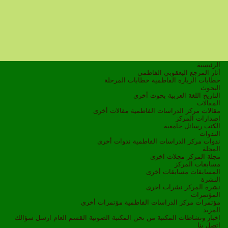
الرئيسية
أثار المرجع اليعقوبي الفاطمي
خطابات الزيارة الفاطمية
خطابات المرحلة
البحوث
التاريخ
اللغة العربية
بحوث أخرى
المقالات
مقالات مركز الدراسات الفاطمية
مقالات أخرى
اصدارات المركز
الكتب
رسائل جامعية
الندوات
ندوات مركز الدراسات الفاطمية
ندوات أخرى
المجلة
مجلة المركز
مجلات اخرى
مسابقات المركز
المسابقات
مسابقات أخرى
النشرة
نشرة المركز
نشرات اخرى
المؤتمرات
مؤتمرات مركز الدراسات الفاطمية
مؤتمرات أخرى
المزيد
اخبار ونشاطات
المكتبة
من نحن
المكتبة الصوتية
القسم العام
ارسل سؤالك
اتصل بنا