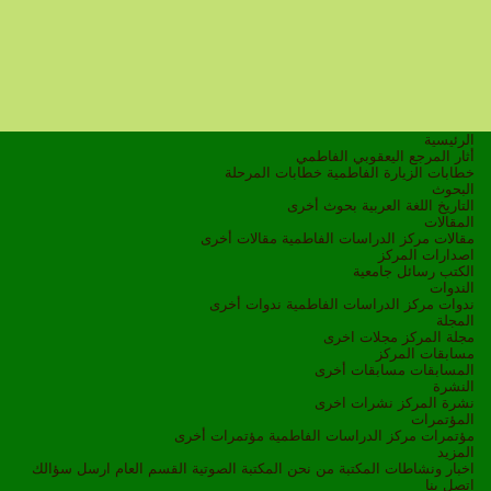
الرئيسية
أثار المرجع اليعقوبي الفاطمي
خطابات الزيارة الفاطمية
خطابات المرحلة
البحوث
التاريخ
اللغة العربية
بحوث أخرى
المقالات
مقالات مركز الدراسات الفاطمية
مقالات أخرى
اصدارات المركز
الكتب
رسائل جامعية
الندوات
ندوات مركز الدراسات الفاطمية
ندوات أخرى
المجلة
مجلة المركز
مجلات اخرى
مسابقات المركز
المسابقات
مسابقات أخرى
النشرة
نشرة المركز
نشرات اخرى
المؤتمرات
مؤتمرات مركز الدراسات الفاطمية
مؤتمرات أخرى
المزيد
اخبار ونشاطات
المكتبة
من نحن
المكتبة الصوتية
القسم العام
ارسل سؤالك
اتصل بنا