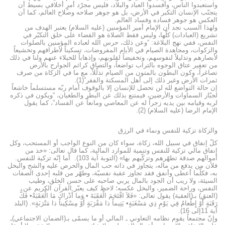
واستعبدوا الناس، وأفسدوا العباد والبلاد، فليس مجرّد أمرٍ أخلاقي بسيط أن
يتجنّب الإنسان التكبر في الأرض، بل هو جوهر صلاحه وصلاح العالم، كما أن
العكس هو جوهر فساده وفساد العالم.
ولهذا السبب نجد أن الإمام أمير المؤمنين (عليه السلام) يعتبر الهدف من
تشريع (العبادات) كلّها، وليس فقط الصلاة هو القضاء على خلق التكبّر في
النفس، ففي نهج البلاغة: “وعن ذلك، حرس الله لعباده المؤمنين بالصلوات
والزكوات، ومجاهدة الصيام في الأيام المفروضات، تسكيناً لأطرافهم وتخشيعاً
لأبصارهم وتذليلاً لنفوسهم، وتخفيضاً لقلوبهم، وإذهاباً للخيلاء عنهم ولنا في ذلك
من تعفير عتاق الوجوه بالتراب تواضعاً، والتصاق كرائم الجوارح بالأرض
تصاغراً، وكون البطون بالمتون من الصيام تذلّلاً، مع ما في الزكاة من صرف
ثمرات الأرض وغير ذلك إلى أهل المسكنة والفقر”(1).
إن حالة التواضع لله لن تحصل للإنسان إلا بالوقوف أمام ربّه مستسلماً خاشعاً
لجبّار السماوات والأرضين، فيمتنع بذلك عن البطر والطغيان، “ويكون في ذكره
لربه وقيامه بين يديه زجراً له عن المعاصي ومانعاً عن الفساد”، كما يقول
الإمام الرضا (عليه السلام) (2).
والزكاة تزكية للنفس ونماء في الرزق
كلّ إنفاق في سبيل الله، زكاة، سواء كان من النوع الواجب أو المستحب، وكل
إنفاق مالي تزكية للنفس وتنمية للموارد المالية، كما قال تعالى: «خذ من
أموالهم صدقة تطهّرهم وتزكّيهم بها» (التوبة آية 103). أما إنّه تزكية للنفس.
فلأن من يدفع من ماله، يتجاوز في ذاته حب المال والحرص عليه والشح والبخل
به، فكلّما أعطى وأنفق فقد تجاوز عقبة نفسيّة، وطهّر من قلبه إحدى الصفات
السيئة، ولا ريب أن الجود بالمال يربي صاحبه على حسن الخلق، وطيب
النفس، وراحة الضمير، والبخل عكسه؛ لاحظ كيف يعبّر القرآن الكريم عن
(العتق) بـ(العقبة) يقول تعالى: «فَلاَ اقْتَحَمَ الْعَقَبَةَ • وَما أَدْراكَ مَا الْعَقَبَةُ• فَكُّ
رَقَبَةٍ أَوْ إِطْعامٌ فِي يَوْمٍ ذِي مَسْغَبَةٍ• يَتِيماً ذا مَقْرَبَةٍ أَوْ مِسْكِيناً ذا مَتْرَبَةٍ». (البلد
آية 11إلى 16).
وإنّ مجتمعاً يقوم نظامه التعاوني ـ المالي أو ما يسمّى بـ(الضمان الاجتماعي)ـ