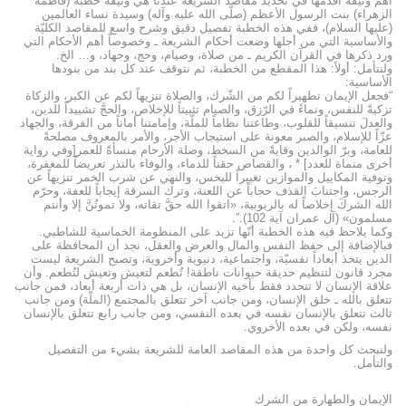
أهم وثيقة أقدمها في تحديد مقاصد الشريعة عندنا هي وثيقة خطبة (فاطمة
الزهراء) بنت الرسول الأعظم (صلّى الله عليه وآله) وسيدة نساء العالمين
(عليها السلام)، ففي هذه الخطبة تفصيل دقيق وشرح واسع للمقاصد الكليّة
والأساسية التي من أجلها وضعت أحكام الشريعة ـ وخصوصاً أهم الأحكام التي
ورد ذكرها في القرآن الكريم ـ من صلاة، وصيام، وحج، وجهاد، و… الخ.
ولنتأمل: أولاً: هذا المقطع من الخطبة، ثم نتوقف عند كل بند من بنودها
الأساسية:
“فجعل الإيمان تطهيراً لكم من الشّرك، والصلاة تنزيهاً لكم عن الكبر، والزكاة
تزكيةً للنفس، ونماءً في الرّزق، والصيام تثبيتاً للإخلاص، والحجَّ تشييداً للدين،
والعدلَ تنسيقاً للقلوب، وطاعتنا نظاماً للملّة، وإمامتنا أماناً من الفرقة، والجهاد
عزّاً للإسلام، والصبر معونة على استيجاب الأجر، والأمر بالمعروف مصلحةً
للعامة، وبرّ الوالدين وقايةً من السخط، وصلة الأرحام منسأةً للعمر[وفي رواية
أخرى منماة للعدد] * ، والقصاص حقناً للدماء، والوفاء بالنذر تعريضاً للمغفرة،
وتوفية المكاييل والموازين تغييراً للبخس، والنهي عن شرب الخمر تنزيهاً عن
الرجس، واجتنابَ القذف حجاباً عن اللعنة، وترك السرقة إيجاباً للعفة، وحرّم
الله الشركَ إخلاصاً له بالربوبية، «اتقوا الله حقَّ تقاته، ولا تموتُنَّ إلا وأنتم
مسلمون» (آل عمران آية 102).”.
وكما يلاحظ فيه هذه الخطبة أنّها تزيد على المنظومة الخماسية للشاطبي.
فبالإضافة إلى حفظ النفس والمال والعرض والعقل، نجد أن المحافظة على
الدين يتخذ أبعاداً نفسيّة، واجتماعية، دنيوية وأخروية، وتصبح الشريعة ليست
مجرد قانون لتنظيم حديقة حيوانات ناطقة! تُطعم لتعيش وتعيش لتُطعم. وأن
علاقة الإنسان لا تتحدد فقط بأخيه الإنسان، بل هي ذات أربعة أبعاد، فمن جانب
تتعلق بالله ـ خلق الإنسان، ومن جانب آخر تتعلق بالمجتمع (الملّة) ومن جانب
ثالث تتعلق بالإنسان نفسه في بعده النفسي، ومن جانب رابع تتعلق بالإنسان
نفسه، ولكن في بعده الأخروي.
ولنبحث كل واحدة من هذه المقاصد العامة للشريعة بشيء من التفصيل
والتأمل.
الإيمان والطهارة من الشرك