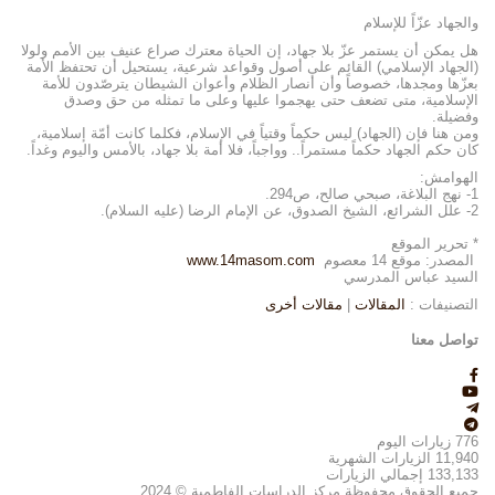
والجهاد عزّاً للإسلام
هل يمكن أن يستمر عزّ بلا جهاد، إن الحياة معترك صراع عنيف بين الأمم ولولا
(الجهاد الإسلامي) القائم على أصول وقواعد شرعية، يستحيل أن تحتفظ الأمة
بعزّها ومجدها، خصوصاً وأن أنصار الظلام وأعوان الشيطان يترصّدون للأمة
الإسلامية، متى تضعف حتى يهجموا عليها وعلى ما تمثله من حق وصدق
وفضيلة.
ومن هنا فإن (الجهاد) ليس حكماً وقتياً في الإسلام، فكلما كانت أمّة إسلامية،
كان حكم الجهاد حكماً مستمراً.. وواجباً، فلا أمة بلا جهاد، بالأمس واليوم وغداً.
الهوامش:
1- نهج البلاغة، صبحي صالح، ص294.
2- علل الشرائع، الشيخ الصدوق، عن الإمام الرضا (عليه السلام).
* تحرير الموقع
المصدر: موقع 14 معصوم
www.14masom.com
السيد عباس المدرسي
التصنيفات :
المقالات
|
مقالات أخرى
تواصل معنا
776
زيارات اليوم
11,940
الزيارات الشهرية
133,133
إجمالي الزيارات
جميع الحقوق محفوظة مركز الدراسات الفاطمية © 2024