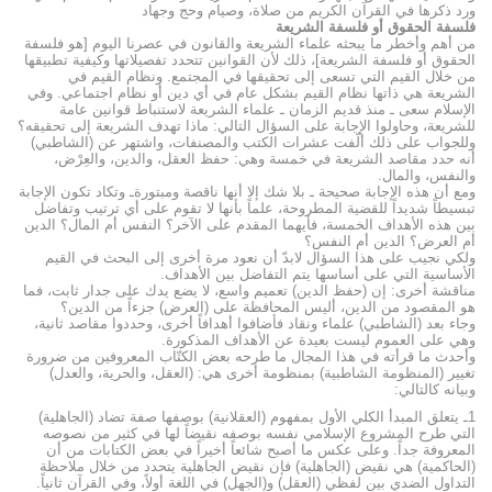
ورد ذكرها في القرآن الكريم من صلاة، وصيام وحج وجهاد
فلسفة الحقوق أو فلسفة الشريعة
من أهم وأخطر ما يبحثه علماء الشريعة والقانون في عصرنا اليوم [هو فلسفة
الحقوق أو فلسفة الشريعة]، ذلك لأن القوانين تتحدد تفصيلاتها وكيفية تطبيقها
من خلال القيم التي تسعى إلى تحقيقها في المجتمع. ونظام القيم في
الشريعة هي ذاتها نظام القيم بشكل عام في أي دين أو نظام اجتماعي. وفي
الإسلام سعى ـ منذ قديم الزمان ـ علماء الشريعة لاستنباط قوانين عامة
للشريعة، وحاولوا الإجابة على السؤال التالي: ماذا تهدف الشريعة إلى تحقيقه؟
وللجواب على ذلك ألّفت عشرات الكتب والمصنفات، واشتهر عن (الشاطبي)
أنه حدد مقاصد الشريعة في خمسة وهي: حفظ العقل، والدين، والعِرْض،
والنفس، والمال.
ومع أن هذه الإجابة صحيحة ـ بلا شك إلا أنها ناقصة ومبتورةـ وتكاد تكون الإجابة
تبسيطاً شديداً للقضية المطروحة، علماً بأنها لا تقوم على أي ترتيب وتفاضل
بين هذه الأهداف الخمسة، فأيهما المقدم على الآخر؟ النفس أم المال؟ الدين
أم العرض؟ الدين أم النفس؟
ولكي نجيب على هذا السؤال لابدّ أن نعود مرة أخرى إلى البحث في القيم
الأساسية التي على أساسها يتم التفاضل بين الأهداف.
مناقشة أخرى: إن (حفظ الدين) تعميم واسع، لا يضع يدك على جدار ثابت، فما
هو المقصود من الدين، أليس المحافظة على (العرض) جزءاً من الدين؟
وجاء بعد (الشاطبي) علماء ونقاد فأضافوا أهدافاً أخرى، وحددوا مقاصد ثانية،
وهي على العموم ليست بعيدة عن الأهداف المذكورة.
وأحدث ما قرأته في هذا المجال ما طرحه بعض الكتّاب المعروفين من ضرورة
تغيير (المنظومة الشاطبية) بمنظومة أخرى هي: (العقل، والحرية، والعدل)
وبيانه كالتالي:
1ـ يتعلق المبدأ الكلي الأول بمفهوم (العقلانية) بوصفها صفة تضاد (الجاهلية)
التي طرح المشروع الإسلامي نفسه بوصفه نقيضاً لها في كثير من نصوصه
المعروفة جداً. وعلى عكس ما أصبح شائعاً أخيراً في بعض الكتابات من أن
(الحاكمية) هي نقيض (الجاهلية) فإن نقيض الجاهلية يتحدد من خلال ملاحظة
التداول الضدي بين لفظي (العقل) و(الجهل) في اللغة أولاً، وفي القرآن ثانياً.