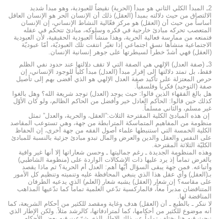
2ـ المبدأ الكلي الثاني هو مبدأ (الحرية) نقيضاً للعبودية، وهو مبدأ شديد
الالتصاق من حيث دلالته بمبدأ (العقل) ذلك أن الإنسان الحر هو الإنسان العاقل
أساساً من حيث أن (العقل) هو مركز فعّالية النشاط الإنساني، إن الإنسان
المتعصب تحركه مبادئ خارجية في فكره وسلوكه، مبادئ تتحكم في عقله
فتمنعه من ممارسة فعالية الحرية، وهذا منشأ العبودية الحقيقية، لأن العبودية
الاجتماعية منشأها نسق اجتماعي إذا تغيّر انتفت تلك العبوديّة، أمّا عبوديّة
(العقل) فهي أشدّ خطراً لسيطرتها على جوهر إنسانية الإنسان.
3ـ (صفة العدل) الإلهي هي الصفة التي لا تقف دلالتها عند حدود نفي الظلم
فقط، بل تمتد دلالتها إلى إقرار مبدأ (العدل) مبدأً كلياً للوجود الإنساني، إن
حرص المعتزلة على تأكيد صفة العدل الإلهي هو الذي أفضى بهم إلى تأصيل
صفة (التوحيد) فكرياً وفلسفياً.
هل بالغ الفقهاء الذين قالوا: حيث يوجد (العدل) توجد شريعة الله؟ وهل بالغوا
كذلك حين قالوا: الحاكم العادل خير وأفضل من الحاكم الظالم، ولو كان الأوّل
غير مسلم، والثاني مسلماً.
إن هذه المبادئ الكلية المقترحة الثلاث:”العقل، والحرية، والعدل” تمثل
منظومة من المفاهيم المتماسكة المترابطة من جهة، وهي تستوعب المقاصد
الكلية الخمسة التي استنبطها علماء أصول الفقه من جهة أخرى، إن الحفاظ
على النفس والعقل والدين والعرض والمال تبدو مبادئ جزئية بالنسبة للمبادئ
الكليّة الثلاثة المقترحة.
وهذه المنظومة الجديدة ـ رغم جماليتها ـ وحسن شعاراتها إلا أنها غير وافية
بالغرض تماماً إذ يرد عليها ذات الإشكالات الواردة على (منظومة الشاطبي)
وأتباعه. فمن جهة يبقى السؤال أيّها أهم: العدل أم الحرية؟ ثم ماذا يقصد
بـ(العقل) وأي عقل هذا الذي ينبغي المحافظة عليه وتنميته وتنظيم كل الأمور
على مقاسه؟ إن شعار (العقل) يشبه شعار (العلم) الذي يدعيه الطرفان
المتناقضان مدبراً معاً، فالماركسية تدّعي العلمية تماماً كما تدّعيها المذاهب
المناقضة لها.
لا ننكر ـ بالطبع ـ أن (العقل) هدف وغاية ومقصد للكثير من أحكام الشريعة، كما
أنه موضوع للكثير من أحكامها، كما لمترادفاتها، كالرشد مثلاً. ولكن الإطار الذي
نبحث فيه هنا يختلف تماماً عن ذلك الإطار الذي شرّعت فيه بعض الأحكام