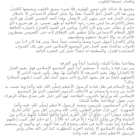
والعدل تنسيقاً للقلوب
مجتمع بلا عدالة على شفير الهاوية، فلا شيء ينسق القلوب ويجمعها كالعدل،
ومن هنا كان العدل أعمّ الأشياء نفعاً، ولا يختل النظام الاجتماعي إلا باختلال
ميزان العدل فيه حتى ينتهي إلى الانفجار. وهذا البعد النفسي للعدل هو الذي
يجعل (الالتزام به) ليس مجرد رغبة أخلاقية أو طهر نفسي، بل هو ضرورة لأي
حكم أو نظام، حتى ولو كان كافراً، ويكفي في أهمية (العدل) باعتباره الحافظ
الأوّل للنظام الاجتماعي ولأيّ تنظيم على الإطلاق لأنه حتى اللصوص يضطرون
للالتزام به، وإلا انفرط جمعهم وتنظيمهم.
ولكن (العدل) أسهل شيء وصفاً وأصعب شيئاً عملاً، ومن هنا كان لابدّ من
(قدوات صالحة) تقيم العدل في المجتمع الإسلامي فمن هي تلك القدوات
المجسّدة للعدل، والمطبقة له أيضاً؟ تأمل في الفقرة التالية:
وطاعتنا نظاماً للملة، وإمامتنا أماناً من الفرقة
من دون قيادة ربانية، لا تستقيم أبداً أمور المجتمع الإسلامي فهل يقيم العدل
إلا (العادل) وهل يقيم الشريعة إلا (العالم) بها، وهل يكون قدوة الناس إلا
(أفضلهم خُلقاً) ثم هل يشهد التاريخ لأحد سوى أئمة أهل البيت (عليهم السلام)
بذلك؟
تاريخ الإسلام في ظل قيادة الرسول الأعظم (صلّى الله عليه وآله) وما نعمت به
الأمة من وحدة وانسجام ثم الاختلاف الدموي العاصف الذي هزّ المجتمع
الإسلامي كله وزلزلها بالحروب الطاحنة، لهو أكبر دليل على صدق مقالة الزهراء
حيث تقول: (وطاعتنا نظاماً للملة).
ولو كان المسلمون يلتزمون بوصية الرسول الأعظم (صلّى الله عليه وآله)
الشهيرة: “إني تارك فيكم الثقلين، كتاب الله وعترتي أهل بيتي” لكان لتاريخ
الإسلام مساراً آخر، «وَلَوْ أَنَّ أَهْلَ الْقُرى آمَنُوا وَاتَّقَوْا لَفَتَحْنا عَلَيْهِمْ بَرَكاتٍ مِنَ
السَّماءِ وَالأَرْضِ وَلكِنْ كَذَّبُوا» ( الأعراف آية 96) […] لو حكم أهل البيت (عليهم
السلام)، لما بقيت الأمة في تخلّف وضياع إلى هذا اليوم ـ لوـ واليوم لن يستقيم
نظام الملّة الإسلامية إلا بإمامة العترة المطهّرة، كما أمر الله تعالى وأمر
الرسول الأعظم (صلّى الله عليه وآله).