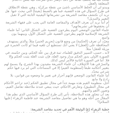
المتعلقة بالعقل.
ويبدو لي أن الخلط الأساسي ناشئ من نقطة مركزيّة ـ وهي نقطة الانطلاق
في طرح السؤال في هذه القضية، فما هو بالضبط (بغيتنا) التي نبحث عنها. هل
نريد أن نكتشف مقاصد الشريعة من تشريعاتها اليقينية الثابتة التي لا تقبل
التغيير والتبديل؟
أم أننا نريد أن نعرف الأهداف والمقاصد العامة التي يجب على فقهاء الشريعة
أن يحققوها في تشريعاتهم؟
علماء القانون الوضعي اليوم يطرحون القضية على الشكل الثاني؛ أما علماء
الشريعة الإسلامية فإنهم يطرحون القضية على الشكل الأول، وبينهما بون
واسع.
مجرّد أن تعرف (الحكمة) من وضع قانون (تحريم الخمر) مثلاً، والذي يستهدف
المحافظة على (العقل) لا يعني أنك تستطيع أن تلغيه فيما لو كانت الخمرة غير
مزيلة للعقل! مثلاً.
لأنه ـ حسب التمييز الدقيق للعلماءـ ثمة فرق بين علّة الحكم، وبين حكمته، في
الصورة الأولى يدور الحكم مدار وجود العلة، فإن تثبت العلة يثبت الحكم وإلا
فلا. أما في الصورة الثانية فالأمر ليس كذلك.
والسرّ في هذا الاختلاف، أن علماء الشريعة مقيدون بهذا الشرع، ولا يسمح لهم
بتغيير أحكامه طبقاً (لمنظومة القيم) إلا في المساحات التي لم يرد فيها حكم
شرعي محدّد.
أما علماء القانون الوضعي فإنهم أحرار في تغيير ما وضعوه من قوانين، بلا
رادع ولا مانع.
أجل، منظومة القيم هذه مهمة جداً في مجال تطبيق الحكم (عند تزاحم الأحكام
في مجال التطبيق)، وتعارض الأحكام، حيث ينبغي عندئذ ملاحظة تفاضل القيم،
وتعيين الأهم والمهم.
بعد أن نتجاوز هذه الملاحظة، نأتي إلى طرح السؤال الأساسي الذي نظم هذا
المقال من أجله وهو ما هي تفاصيل مقاصد الشريعة عند فاطمة الزهراء (عليها
السلام)؟
خطبة الزهراء (ع) الوثيقة الأهم في تحديد مقاصد الشريعة: