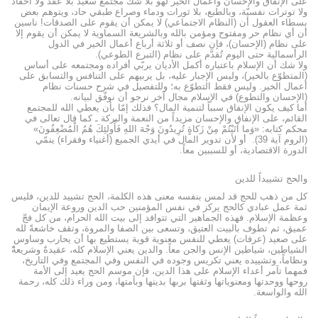
على الإنفاق والإحسان وأعمال الخير لهو بلا شك مجتمع سعيد بلا عقد ولا أحقاد
ولا توترات نفسيّة، وبالطبع، بلا ثورات ودماء وصراع طبقي حاد، ويتوهم بعض
بسطاء العقول أن (النظام الاجتماعي) لا يمكن أن يقوم على الصدقات! ناسين
أن أي نظام حر ومفتوح ومؤمن بالله وبالشريعة السماوية لا يمكن أن يقوم إلا
على نظام (الإحسان)، فإن نصف أو ثلاثة أرباع أعمال الخير في الدول
الرأسمالية حتى اليوم تُقدَّم على نظام (التبرع الطوعي).
ولا شك أن الإسلام باعتباره أكمل الأديان يربّي أفراده ومجتمعه على أساس
(المتطوّع بالخير)، وليس الإجبار عليه، بل يربيهم على التنافس والتسابق على
أعمال الخير. وليس فقط التطوّع به؛ وللتفصيل في شرح حسنات نظام
(الإحسان والتطوع) في الإسلام مجال آخر نرجو أن نوفّق لبيانه.
أما كيف يكون الإنفاق سبباً لتنمية المال؟ فذلك إمّا بأن يعطي الله للمجتمع
القائم، على الإنفاق والإحسان مزيداً من النعمة والبركة ـ كما قال تعالى في
محكم كتابه: «وَما آتَيْتُمْ مِنْ زَكاةٍ تُرِيدُونَ وَجْهَ اللهِ فَأُولئِكَ هُمُ الْمُضْعِفُونَ»
(الروم آية 39). أو لأن تدوير المال في أيدي الجميع (أغنياء وفقراء) ينمّي
الدورة الاقتصادية، أو للسببين معاً.
والحج تشييداً للدين
كل من ذهب للحج قد لمس بنفسه معنى هذه الكلمة، الحج تشييد للدين، فليس
ثمة عمل عبادي كالحج يركز في نفس المؤمنين حب الدين وروعة الإيمان
وعظمة الإسلام. فهذه الجماهير التي تتوافد إلى بيت الله الحرام، من كل فجّ
عميق، ثم تطوف بالبيت العتيق، وتسعى بين الصفا والمروة، وتقف خاشعةً لله
على صعيد (عرفات) يعطي للنفس معنوية قوية يستطيع بها أن يحارب وساوس
الشياطين، شياطين الإنس والجن معاً. والدين يعني الإسلام كله، عقيدةً وشريعةًً
ونظاماً، وتشييده يعني تكريس وجوده في النفس وفي المجتمع وفي التاريخ،
فمهما تآمر أعداء الإسلام على هذا الدين، فإن موسم الحج يعيد إلى الأمة
روحها ووحدتها ومعنوياتها وثقتها بربها بدينها وبأمتها، ومن وراء ذلك كله، رحمة
الله والواسعة.