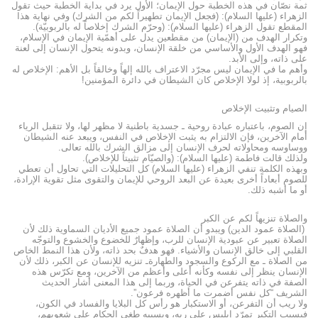
ثمة نصّان في هذه الخطبة حول الإيمان؛ الأول يرد في بداية الخطبة حيث تقول
الزهراء (عليها السلام): (فجعل الإيمان تطهيراً لكم من الشرك) وفي نهاية هذا
المقطع تقول الزهراء (عليها السلام): (وحرّم الشرك إخلاصاً له بالربوبيّة).
وتكرار الهدف من (الإيمان) من مقطعين يدل على أهمّية الإيمان في الإسلام،
فهو الهدف الأول والأساسي من خلقة الإنسان، وبدونه يتحول الإنسان إلى لعنة
على ذاته، وإلى الأبد.
وأهم ما في الإيمان ليس مجرّد الاعتراف بالله إلهاً وخالقاً بل الأهم: الإخلاص له
بالربوبية، إذ لولا الإخلاص كان الشيطان في دائرة المؤمنين!
الصيام وتثبيت الإخلاص
إن الصوم، باعتباره عبادة روحية ـ جسدية باطنية لا مظهر لها، ولا تتقبل الرياء
أمام الآخرين، فإن الالتزام به يثبت الإخلاص في النفس، ويبعد عنه الشيطان
ووساوسه ومحاولاته لحرف الإنسان إلى مزالق الشرك بالله تعالى.
ولذلك قالت فاطمة (عليها السلام): (والصيّام تثبيتاً للإخلاص).
وبهذه الكلمة تنفي الزهراء (عليها السلام) كل التحليلات التي تحاول أن تعطي
للصوم أبعاداً أخرى بعيدة عن البعد الروحي للإيمان والتقوى مثل تقوية الإرادة،
أو ما أشبه ذلك.
والصلاة تنزيهاً لكم عن الكبر
(الصلاة عمود الدين) ويبدو أن الصلاة عمود جميع الأديان السماوية ذلك لأن
الصلاة تعبير عن عبودية الإنسان للرب، وإظهارٌ للخضوع والخشوع والتوجّه
القلبي إلى خالق الإنسان والأشياء. فهو هدفٌ بحد ذاته، ولأن هذا النمط الخاص
من الصلاة ـ مع الركوع والسجود والطهارةـ تنزيه للإنسان عن الكبر، ذلك لأن
الإنسان ينظر إلى نفسه وكأنه أعلى وأعظم من الآخرين، ومع تكرّس هذه
الصفة في ذاته يتفرعن في الحياة، وربما إلى هذا المعنى أشار الحديث
الشريف “كل نفس أضمرت ما أظهره فرعون”.
ولا ريب أن التفرعن، أو الاستكبار هو رأس كل البلايا والفساد في الكون،
فبسبب التكبر تمرّد إبليس على ربه، وبسببه طغى الحكام على شعوبهم،