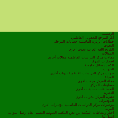
الرئيسية
أثار المرجع اليعقوبي الفاطمي
خطابات الزيارة الفاطمية
خطابات المرحلة
البحوث
التاريخ
اللغة العربية
بحوث أخرى
المقالات
مقالات مركز الدراسات الفاطمية
مقالات أخرى
اصدارات المركز
الكتب
رسائل جامعية
الندوات
ندوات مركز الدراسات الفاطمية
ندوات أخرى
المجلة
مجلة المركز
مجلات اخرى
مسابقات المركز
المسابقات
مسابقات أخرى
النشرة
نشرة المركز
نشرات اخرى
المؤتمرات
مؤتمرات مركز الدراسات الفاطمية
مؤتمرات أخرى
المزيد
اخبار ونشاطات
المكتبة
من نحن
المكتبة الصوتية
القسم العام
ارسل سؤالك
اتصل بنا