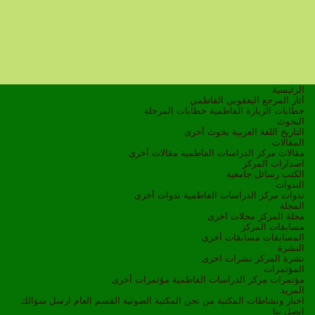
الرئيسية
أثار المرجع اليعقوبي الفاطمي
خطابات الزيارة الفاطمية
خطابات المرحلة
البحوث
التاريخ
اللغة العربية
بحوث أخرى
المقالات
مقالات مركز الدراسات الفاطمية
مقالات أخرى
اصدارات المركز
الكتب
رسائل جامعية
الندوات
ندوات مركز الدراسات الفاطمية
ندوات أخرى
المجلة
مجلة المركز
مجلات اخرى
مسابقات المركز
المسابقات
مسابقات أخرى
النشرة
نشرة المركز
نشرات اخرى
المؤتمرات
مؤتمرات مركز الدراسات الفاطمية
مؤتمرات أخرى
المزيد
اخبار ونشاطات
المكتبة
من نحن
المكتبة الصوتية
القسم العام
ارسل سؤالك
اتصل بنا