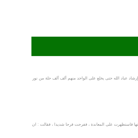
رشاد عباد الله حتى يخلع على الواحد منهم ألف ألف حلة من نور
تها فاستظهرت على المعاندة ، ففرحت فرحا شديدا ، فقالت : ان