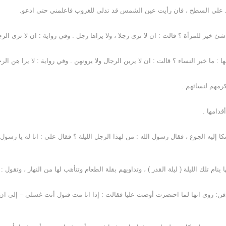
صعد علي السطح ، فان رأيت عين الشمس قد تدلى للغروب فاعلمني حتى ادعو.
ئ خير للمرأة ؟ قالت : ان لا ترى رجلا ، ولا يراها رجل . وفي رواية : ان لا ترى الرجا
ما خير النساء ؟ قالت : ان لا يرين الرجال ولا يرونهن . وفي رواية : لا يرا هن الرج
كرمهم لنسائهم .
قدامها .
 إليه الجوع ، فقال رسول الله : من لهذا الرجل الليلة ؟ فقال علي : انا له يا رسول ا
ينام تلك الليلة ( ليلة القدر ) ، وتداويهم بقلة الطعام وتتأهب لها من النهار ، وتقول
دفن: روى انها لما احتضرت أوصت عليا فقالت : إذا انا مت فتول أنت غسلي – إلى ان