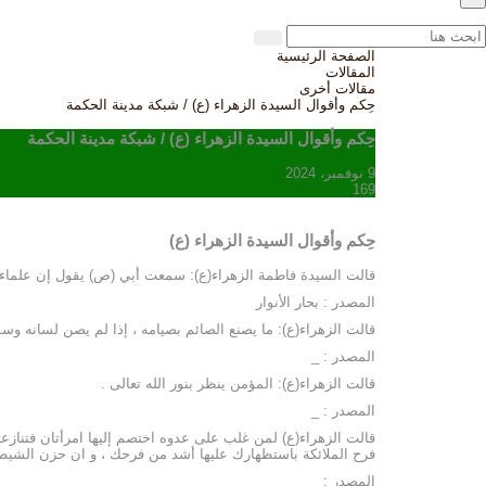
الصفحة الرئيسية
المقالات
مقالات أخرى
حِكم وأقوال السيدة الزهراء (ع) / شبكة مدينة الحكمة
حِكم وأقوال السيدة الزهراء (ع) / شبكة مدينة الحكمة
9 نوفمبر، 2024
169
حِكم وأقوال السيدة الزهراء (ع)
قالت السيدة فاطمة الزهراء(ع): سمعت أبي (ص) يقول إن علماء شي
المصدر : بحار الأنوار
قالت الزهراء(ع): ما يصنع الصائم بصيامه ، إذا لم يصن لسانه و
المصدر : _
قالت الزهراء(ع): المؤمن ينظر بنور الله تعالى .
المصدر : _
قالت الزهراء(ع) لمن غلب على عدوه اختصم إليها امرأتان فتنازع
فرح الملائكة باستظهارك عليها أشد من فرحك ، و ان حزن الشيطا
المصدر : _