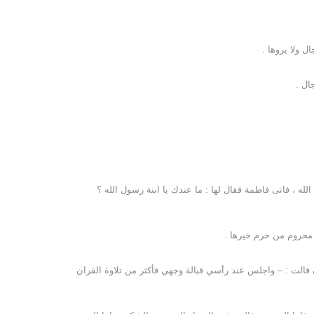
ل ولا يروها .
ال .
لله ، فاتى فاطمة فقال لها : ما عندك يا ابنة رسول الله ؟
 : محروم من حرم خيرها .
 قالت : – واجلس عند رأسي قبالة وجهي فأكثر من تلاوة القران