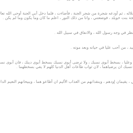
جلاله ، ثم أودعه شجرة من شجر الجنة ، فأضاءت ، فلما دخل أبي الجنة أوحى الله تعا
 بنت خويلد ، فوضعتني ، وانا من ذلك النور ، اعلم ما كان وما يكون وما لم يكن .
لنظر في وجه رسول الله ، والانفاق في سبيل الله .
 ، من أحب عليا في حياته وبعد موته .
مدا وعليا ، بسخط أبوى نسبك ، ولا ترضى أبوى نسبك بسخط أبوى دينك ، فان أبوى 
سبك ان يرضياهما ، لان ثواب طاعات أهل الدنيا كلهم لا يفي بسخطهما .
، يقيمان إودهم ، وينقذانهم من العذاب الأليم ان أطاعو هما ، ويبيحانهم النعيم الدا