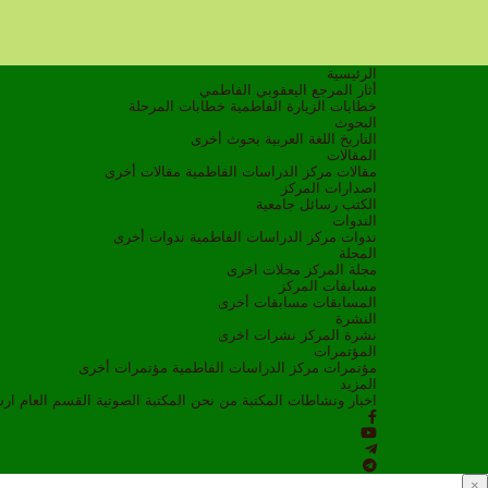
الرئيسية
أثار المرجع اليعقوبي الفاطمي
خطابات الزيارة الفاطمية
خطابات المرحلة
البحوث
التاريخ
اللغة العربية
بحوث أخرى
المقالات
مقالات مركز الدراسات الفاطمية
مقالات أخرى
اصدارات المركز
الكتب
رسائل جامعية
الندوات
ندوات مركز الدراسات الفاطمية
ندوات أخرى
المجلة
مجلة المركز
مجلات اخرى
مسابقات المركز
المسابقات
مسابقات أخرى
النشرة
نشرة المركز
نشرات اخرى
المؤتمرات
مؤتمرات مركز الدراسات الفاطمية
مؤتمرات أخرى
المزيد
اخبار ونشاطات
المكتبة
من نحن
المكتبة الصوتية
القسم العام
ار
×