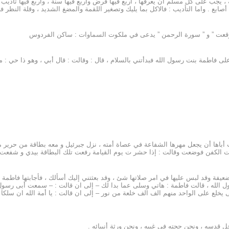
 يجب على كل مسلم ان يعرفها ، اربع فيها فرض وأربع فيها سنة ، وأربع فيها تأديب .
صابع . واما التأديب : فالاكل بما يليك وتصغير اللقمة والمضغ الشديد ، وقلة النظر 
ا وقعت ” و ” سورة الرحمن ” يدعى في ملكوت السماوات : ساكن الفردوس
ى فاطمة بنت رسول الله فبدأتني بالسلام ، قال : وقالت : قال أبي ، وهو ذا حي : من 
ت أباها أن يجعل مهرها الشفاعة في عصاة أمته ، نزل جبرئيل و معه بطاقة من حرير م
حت الكفن فوضعت وقالت : إذا حشر ت يوم القيامة رفعت تلك البطاقة بيدي و شفعت
يفة وقد لبس عليها في امر صلاتها شئ ، وقد بعثتني إليك أسألك ، فأجابتها فاطمة
ل الله ، قالت فاطمة : هاتي وسلى عما بدا لك – إلى ان قالت : – سمعت أبى رسول 
 يخلع على الواحد منهم الف الف خلعة من نور – إلى ان قالت : يا أمة الله ان سل
ل قدسه ، ونحن حجته في غيبه ، ونحن ورثة أنبيائه .