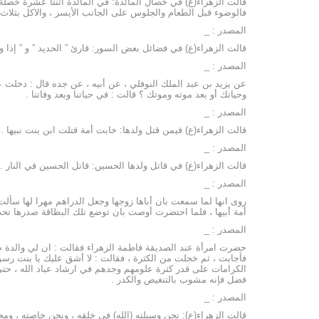
قالت الزهراء(ع) في خصال المائدة: في المائدة اثنتا عشرة خصلة ،
فالوضوء قبل الطعام والجلوس على الجانب الأيسر ، والاكل بثلاث أ
المصدر : _
قالت الزهراء(ع) في فضائل بعض السور: قارئ ” الحديد ” و ” إذ
المصدر : _
عن يزيد بن عبد الملك النوفلي ، عن أبيه ، عن جده قال : دخلت عل
وحياتك أو بعد موته وموتك ؟ قالت : في حياتنا وبعد وفاتنا .
المصدر : _
قالت الزهراء(ع) فيمن قتل ولدها: خابت أمة قتلت ابن بنت نبيها .
المصدر : _
قالت الزهراء(ع) في قاتل ولدها الحسين: قاتل الحسين في النار .
المصدر : _
روى انها لما سمعت بان أباها زوجها وجعل الدراهم مهرا لها سأل
أمة أبيها ، فلما احتضرت أوصت بان توضع تلك البطاقة صدرها ت
المصدر : _
حضرت امرأة عند الصديقة فاطمة الزهراء فقالت : ان لي والدة ضع
فأجابت ، ثم خجلت من الكثرة ، فقالت : لا أشق عليك يا بنت رسو
الكرامات على قدر كثرة علومهم وجدهم في ارشاد عباد الله ، حتى
فضل فإنه مشوب بالتنغيص والكدر .
المصدر : _
قالت الزهراء(ع): نحن وسيلته (الله) في خلقه ، ونحن خاصته ، ومح