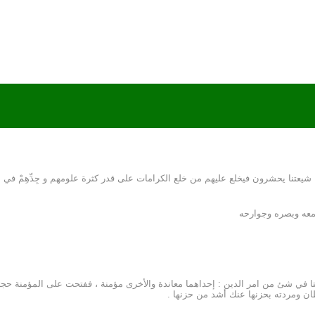
عتنا يحشرون فيخلع عليهم من خلع الكرامات على قدر كثرة علومهم و جِدِّهِمْ في إ
سمعه وبصره وجوارحه
تا في شئ من امر الدين : إحداهما معاندة والأخرى مؤمنة ، ففتحت على المؤمنة حج
ن ومردته بحزنها عنك أشد من حزنها .