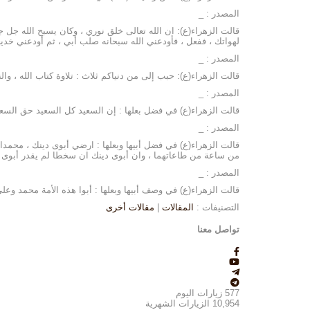
المصدر : _
قالت الزهراء(ع): ان الله تعالى خلق نوري ، وكان يسبح الله جل 
لهواتك ، ففعل ، فأودعني الله سبحانه صلب أبي ، ثم أودعني خديجة
المصدر : _
قالت الزهراء(ع): حبب إلى من دنياكم ثلاث : تلاوة كتاب الله ، وا
المصدر : _
قالت الزهراء(ع) في فضل بعلها : إن السعيد كل السعيد حق السعيد
المصدر : _
قالت الزهراء(ع) في فضل أبيها وبعلها : ارضي أبوى دينك ، مح
من ساعة من طاعاتهما ، وان أبوى دينك ان سخطا لم يقدر أبوى ن
المصدر : _
قالت الزهراء(ع) في وصف أبيها وبعلها : أبوا هذه الأمة محمد وعلي 
التصنيفات :
المقالات
|
مقالات أخرى
تواصل معنا
577
زيارات اليوم
10,954
الزيارات الشهرية