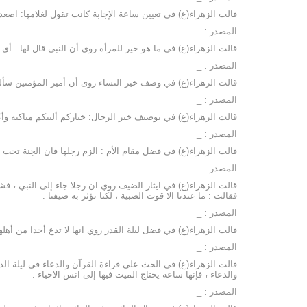
قالت الزهراء(ع) في تعيين ساعة الإجابة كانت تقول لغلامها: ا
المصدر : _
قالت الزهراء(ع) في ما هو خير للمرأة روي أن النبي قال لها : أي ش
المصدر : _
قالت الزهراء(ع) في وصف خير النساء روى أن أمير المؤمنين سألها : 
المصدر : _
قالت الزهراء(ع) في توصيف خير الرجال: خياركم ألينكم مناكبه وأ
المصدر : _
قالت الزهراء(ع) في فضل مقام الأم : الزم رجلها فان الجنة تحت أ
المصدر : _
قالت الزهراء(ع) في ايثار الضيف روي ان رجلا جاء إلى النبي ، فشكا
فقالت : ما عندنا الا قوت الصبية ، لكنا نؤثر به ضيفنا .
المصدر : _
قالت الزهراء(ع) في فضل ليلة القدر روي انها لا تدع أحدا من أهلها 
المصدر : _
قالت الزهراء(ع) في الحث على قراءة القرآن والدعاء في ليلة ال
والدعاء ، فإنها ساعة يحتاج الميت فيها إلى انس الاحياء .
المصدر : _