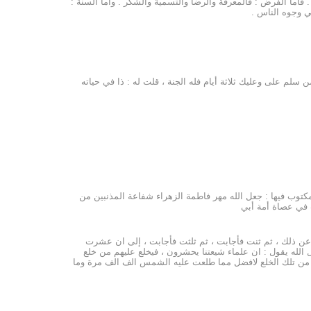
 فاما الفرض : فالمعرفة والرضا والتسمية والشكر . واما السنة :
في وجوه الناس .
سلم على وعليك ثلاثة أيام فله الجنة ، قلت له : ذا في حياته
كتوب فيها : جعل الله مهر فاطمة الزهراء شفاعة المذنبين من
 في عصاة أمة أبي
 عن ذلك ، ثم ثنت فأجابت ، ثم ثلثت فأجابت ، إلى ان عشرت
الله يقول : ان علماء شيعتنا يحشرون ، فيخلع عليهم من خلع
كا من تلك الخلع لافضل مما طلعت عليه الشمس الف الف مرة وما