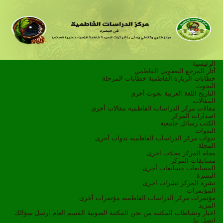
الرئيسية
أثار المرجع اليعقوبي الفاطمي
خطابات الزيارة الفاطمية
خطابات المرحلة
البحوث
التاريخ
اللغة العربية
بحوث أخرى
المقالات
مقالات مركز الدراسات الفاطمية
مقالات أخرى
اصدارات المركز
الكتب
رسائل جامعية
الندوات
ندوات مركز الدراسات الفاطمية
ندوات أخرى
المجلة
مجلة المركز
مجلات اخرى
مسابقات المركز
المسابقات
مسابقات أخرى
النشرة
نشرة المركز
نشرات اخرى
المؤتمرات
مؤتمرات مركز الدراسات الفاطمية
مؤتمرات أخرى
المزيد
اخبار ونشاطات
المكتبة
من نحن
المكتبة الصوتية
القسم العام
ارسل سؤالك
اتصل بنا