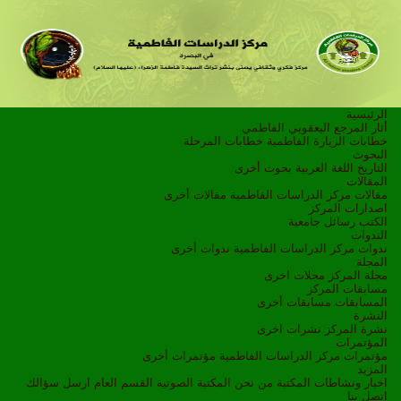
الرئيسية
أثار المرجع اليعقوبي الفاطمي
خطابات الزيارة الفاطمية
خطابات المرحلة
البحوث
التاريخ
اللغة العربية
بحوث أخرى
المقالات
مقالات مركز الدراسات الفاطمية
مقالات أخرى
اصدارات المركز
الكتب
رسائل جامعية
الندوات
ندوات مركز الدراسات الفاطمية
ندوات أخرى
المجلة
مجلة المركز
مجلات اخرى
مسابقات المركز
المسابقات
مسابقات أخرى
النشرة
نشرة المركز
نشرات اخرى
المؤتمرات
مؤتمرات مركز الدراسات الفاطمية
مؤتمرات أخرى
المزيد
اخبار ونشاطات
المكتبة
من نحن
المكتبة الصوتية
القسم العام
ارسل سؤالك
اتصل بنا