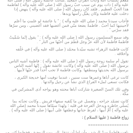
مفعم بكلمات الله وآيات القرآن المجيد ,سألتْ عائشةُ رسول الله ( صلى الله
عليه وآله ) ذات يوم عن سبب حبّ رسول الله ( صلى الله عليه وآله ) لفاطمة
هذا الحبَّ العظيم , فلقد كان رسول الله ( صلى الله عليه وآله ) ينهض إذا
دخلت عليه فاطمة وكان يقبِّل رأسها ويدها .
فأجاب سيدنا محمد ( صلى الله عليه وآله ) : ” يا عائشة لو علمتِ ما أعلم
لأحببتيها كما أحبّ . فاطمةُ بضعة منّي فمن أغضبها فقد أغضبني ، ومن سرّها
فقد سرّني ” .
وقد سمع المسلمون رسول الله ( صلى الله عليه وآله ) : ” يقول إنّما سُمِّيتْ
فاطمةُ فاطمةَ لأن الله عزّ وجل فَطَمَ من أحبّها من النار ” .
كانت فاطمة الزهراء تشبه سيّدنا محمّد ( صلى الله عليه وآله ) في خَلْقه
وأخلاقه .
تقول أم سلمة زوجة رسول الله ( صلى الله عليه وآله ) : فاطمة أشبه الناس
برسول الله ( صلى الله عليه وآله ) وكانت عائشة تقول : إنّها أشبه الناس
برسول الله بحديثها ومنطقها .وكانت فاطمة لا تحب أحداً قدر حبّها لأبيها .
كانت ترعى أباها وعمرها ست سنين ، عندما توفيت أمها خديجة الكبرى ،
فكانت تسعى لملء الفراغ الذي نشأ عن رحيل والدتها .
وفي تلك السنّ الصغيرة شاركت أباها محنته وهو يواجه أذى المشركين في
مكّة .
كانت تضمّد جراحه ، وتغسل عن ما يُلقيه سفهاء قريش , وكانت تحدّثه بما
يُسلّي خاطره ويدخل الفرحة في قلبه ؛ ولهذا سمّاها سيدنا محمد (صلى الله
عليه وآله ) أمَّ أبيها ، لفرط حنانها وعطفها على أبيها ( صلى الله عليه وآله ) .
زواج فاطمة ( عليها السلام ) :
=================
بلغت فاطمةُ سنَّ الرشد ، وآن لها أن تنتقل إلى بيت الزوجية ، فخطبها كثير من