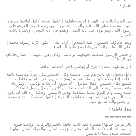
الثمار :
=======
في العام الثالث من الهجرة أنجبت فاطمة ( عليها السلام ) أول أولادها فسمّاه
سيدنا محمد ( صلى الله عليه وآله ) ” الحسن ” ، وبمولده غمرت الفرحة قلب
رسول الله ، وهو يؤذن في أذنه اليمنى ويقيم في أذنه اليسرى ويغمره بآيات
القرآن .
وبعد عام وُلد الحسين ( عليه السلام ) , أراد الله أن تكون ذرّية رسوله محمد (
صلى الله عليه وآله ) من فاطمة ( عليها السلام ) .
واحتضن الرسولُ سبطيه يحوطهما برعايته ، وكان يقول عنهما : ” هما ريحانتاي
من الدنيا ” .
كان يحملهما معه إذا خرج أو يُجلسهما في أحضانه الدافئة .
دخل رسول الله ذات يوم منزل فاطمة وكان الحسن يبكي جوعاً وفاطمة نائمة
، فأخذ إناءً وملأه حليباً وسقاه بنفسه ‘,ومرّ ذات يوم آخر أمام بيت فاطمة
فسمع بكاء الحسين ، فقال متأثراً : ” ألا تدرون أن بكاءه يؤذيني ” , ومرّ عام
جاءت بعده ” زينب ” إلى الدنيا ، وبعدها ” أم كلثوم ” ولعلّ رسول الله تذكّر
ابنتيه زينب وأم كلثوم عندما سمّاهما بهذين الاسمين ,وهكذا أراد الله أن تكون
ذرية الرسول في ابنته الوحيدة فاطمة الزهراء ( عليها السلام ) . . ذرّية بعضها
من بعض والله سميع عليم .
منزل فاطمة :
===========
بالرغم من حياتها القصيرة فقد كانت حافلة بالخير والبركات ، وكانت قدوة
وأسوة للنساء ، فكانت الفتاة المثال والزوجة المثال ، والمرأة المثال ، ولهذا
أصبحت سيدة نساء العالمين .