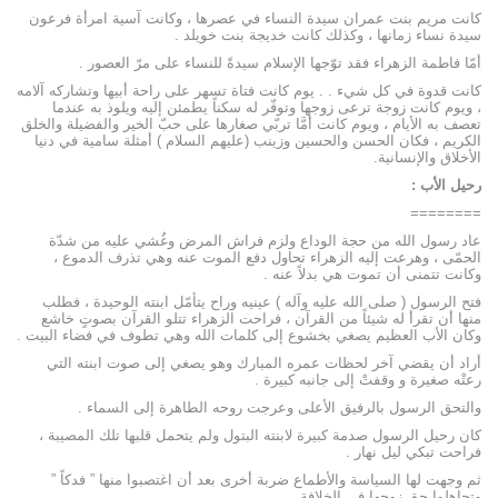
كانت مريم بنت عمران سيدة النساء في عصرها ، وكانت آسية امرأة فرعون
سيدة نساء زمانها ، وكذلك كانت خديجة بنت خويلد .
أمّا فاطمة الزهراء فقد توّجها الإسلام سيدةً للنساء على مرّ العصور .
كانت قدوة في كل شيء . . يوم كانت فتاة تسهر على راحة أبيها وتشاركه آلامه
، ويوم كانت زوجة ترعى زوجها وتوفّر له سكناً يطمئن إليه ويلوذ به عندما
تعصف به الأيام ، ويوم كانت أمَّا تربّي صغارها على حبّ الخير والفضيلة والخلق
الكريم ، فكان الحسن والحسين وزينب (عليهم السلام ) أمثلة سامية في دنيا
الأخلاق والإنسانية.
رحيل الأب :
========
عاد رسول الله من حجة الوداع ولزم فراش المرض وغُشي عليه من شدّة
الحمّى ، وهرعت إليه الزهراء تحاول دفع الموت عنه وهي تذرف الدموع ،
وكانت تتمنى أن تموت هي بدلاً عنه .
فتح الرسول ( صلى الله عليه وآله ) عينيه وراح يتأمّل ابنته الوحيدة ، فطلب
منها أن تقرأ له شيئاً من القرآن ، فراحت الزهراء تتلو القرآن بصوتٍ خاشع
وكان الأب العظيم يصغي بخشوع إلى كلمات الله وهي تطوف في فضاء البيت .
أراد أن يقضي آخر لحظات عمره المبارك وهو يصغي إلى صوت ابنته التي
رعتْه صغيرة و وقفتْ إلى جانبه كبيرة .
والتحق الرسول بالرفيق الأعلى وعرجت روحه الطاهرة إلى السماء .
كان رحيل الرسول صدمة كبيرة لابنته البتول ولم يتحمل قلبها تلك المصيبة ،
فراحت تبكي ليل نهار .
ثم وجهت لها السياسة والأطماع ضربة أخرى بعد أن اغتصبوا منها ” فدكاً ”
وتجاهلوا حق زوجها في الخلافة .