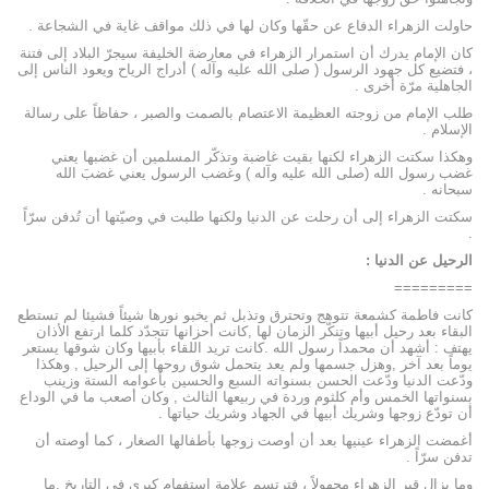
حاولت الزهراء الدفاع عن حقّها وكان لها في ذلك مواقف غاية في الشجاعة .
كان الإمام يدرك أن استمرار الزهراء في معارضة الخليفة سيجرّ البلاد إلى فتنة
، فتضيع كل جهود الرسول ( صلى الله عليه وآله ) أدراج الرياح ويعود الناس إلى
الجاهلية مرّة أخرى .
طلب الإمام من زوجته العظيمة الاعتصام بالصمت والصبر ، حفاظاً على رسالة
الإسلام .
وهكذا سكتت الزهراء لكنها بقيت غاضبة وتذكّر المسلمين أن غضبها يعني
غضب رسول الله (صلى الله عليه وآله ) وغضب الرسول يعني غضبَ الله
سبحانه .
سكتت الزهراء إلى أن رحلت عن الدنيا ولكنها طلبت في وصيّتها أن تُدفن سرّاً
.
الرحيل عن الدنيا :
=========
كانت فاطمة كشمعة تتوهج وتحترق وتذبل ثم يخبو نورها شيئاً فشيئا لم تستطع
البقاء بعد رحيل أبيها وتنكّر الزمان لها ,كانت أحزانها تتجدّد كلما ارتفع الأذان
يهتف : أشهد أن محمداً رسول الله .كانت تريد اللقاء بأبيها وكان شوقها يستعر
يوماً بعد آخر ,وهزل جسمها ولم يعد يتحمل شوق روحها إلى الرحيل , وهكذا
ودّعت الدنيا ودّعت الحسن بسنواته السبع والحسين بأعوامه الستة وزينب
بسنواتها الخمس وأم كلثوم وردة في ربيعها الثالث , وكان أصعب ما في الوداع
أن تودّع زوجها وشريك أبيها في الجهاد وشريك حياتها .
أغمضت الزهراء عينيها بعد أن أوصت زوجها بأطفالها الصغار ، كما أوصته أن
تدفن سرّاً .
وما يزال قبر الزهراء مجهولاً ، فترتسم علامة استفهام كبرى في التاريخ ,ما