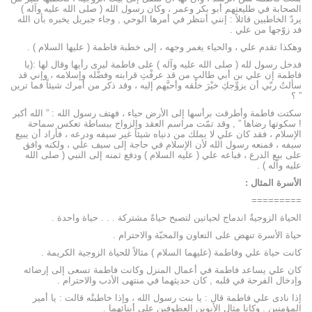
الصحابة في طليعتهم أبو بكر وعمر ، وكان رسول الله ( صلى الله عليه وآله )
يردّ الخاطبين قائلاً : إنني أنتظر في أمرها الوحي , وجاء جبريل يخبره بأن الله
فد زوّجها من علي .
وهكذا تقدم علي ، والحياء يغمر وجهه ، إلى خطبة فاطمة ( عليها السلام ) .
فدخل رسول لله ( صلى الله عليه وآله ) على فاطمة ليرى رأيها وقال لها :(يا
فاطمة إن علي بن أبي طالب من قد عرفْتِ قرابته وفضْله وإسلامه ، وإني قد
سألتُ ربّي أن يزوِّجكِ خيْرَ خلْقه وأحبَّهم إليه ، وقد ذكر من أمرك شيئاً فما ترين
” ؟
سكتت فاطمة وأطرقت برأسها إلى الأرض حياء ، فهتف رسول الله : ” الله أكبر
! سكوتها رضاها ” , وقد تمّت مراسم العقد والزواج ببساطة تعكس سماحة
الإسلام ، فقد كان علي لا يملك من دنياه شيئاً غير سيفه ودرعه ، فأراد أن يبيع
سيفه ، فمنعه رسول الله لأن الإسلام في حاجة إلى سيف علي ، ولكنه وافق
على بيع الدرع ، فباعه علي ( عليه السلام ) ودفع ثمنه إلى النبي ( صلى الله
عليه وآله ) .
الأسرة المثال :
=========
الحياة الزوجيةُ اندماج لحياتين لتصبح حياةً مشتركة . . . حياة واحدة .
حياة الأسرة تنهض على التعاون والمحبّة والاحترام .
كانت حياة علي وفاطمة (عليهما السلام ) مثالاً للحياة الزوجية الكريمة .
كان علي يساعد فاطمة في أعمال المنزل وكانت فاطمة تسعى إلى إرضائه
وإدخال الفرحة في قلبه , كان حديثهما في منتهى الأدب والاحترام .
إذا نادى علي فاطمة قال : يا بنت رسول الله ، وإذا خاطبتْه قالت : يا أمير
المؤمنين . وكانا مثال الأبوين العطوفين على أبنائهما .