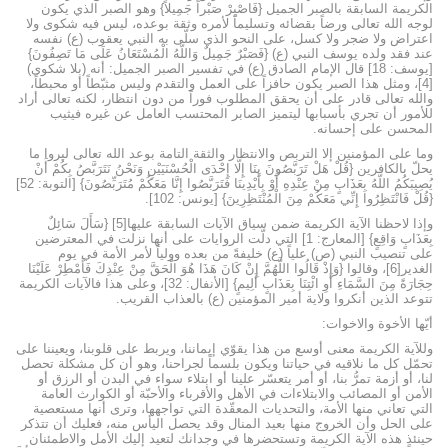
الكريمة السابقة بالصبر الجميل {فَاصْبِرْ صَبْراً جَمِيلاً} وهو الصبر الذي يكون
لوجه الله تعالى ورضاً بقضائه وتسليماً لأمره وثقة بوعده، ليس فيه شكوى ولا
اعتراض ولا ضجر ولا كسل، على النحو الذي سلّى به النبي يعقوب (ع) نفسه
عند فقد ولده يوسف النبي (ع) {فَصَبْرٌ جَمِيلٌ وَاللَّهُ الْمُسْتَعَانُ عَلَى مَا تَصِفُونَ}
[يوسف: 18] قال الإمام الصادق (ع) في تفسير الصبر الجميل: أنه (بلا شكوى)
[4]، ومثل هذا الصبر يكون حافزاً على العمل والتقدم وليس مثبّطاً أو محبطاً،
والله تعالى قادر على أن يحقق المطلوب فوراً من دون انتظار، لكنه تعالى أراد
للأمور أن تجري بأسبابها ليتميز الصابر المحتسب العامل عن غيره فيثيب
المحسن على إحسانه.
وما على المؤمنين إلا التربص والانتظار والثقة التامة بوعد الله تعالى ليروا ما
يحلّ بالكافرين {قُلْ هَلْ تَرَبَّصُونَ بِنَا إِلَّا إِحْدَى الْحُسْنَيَيْنِ وَنَحْنُ نَتَرَبَّصُ بِكُمْ أَنْ
يُصِيبَكُمُ اللَّهُ بِعَذَابٍ مِنْ عِنْدِهِ أَوْ بِأَيْدِينَا فَتَرَبَّصُوا إِنَّا مَعَكُمْ مُتَرَبِّصُونَ} [التوبة: 52]
{قُلْ فَانْتَظِرُوا إِنِّي مَعَكُمْ مِنَ الْمُنْتَظِرِينَ} [يونس: 102].
وإذا لاحظنا الآية الكريمة ضمن سياق الآيات السابقة عليها[5] {سَأَلَ سَائِلٌ
بِعَذَابٍ وَاقِعٍ} [المعارج: 1] التي دلّت الروايات على أنها نزلت في المعترضين
على تنصيب النبي (ص) علياً (ع) خليفةً من بعده وولياً لأمر الأمة في يوم
الغدير[6]، وقالوا {وَإِذْ قَالُوا اللَّهُمَّ إِنْ كَانَ هَذَا هُوَ الْحَقَّ مِنْ عِنْدِكَ فَأَمْطِرْ عَلَيْنَا
حِجَارَةً مِنَ السَّمَاءِ أَوِ ائْتِنَا بِعَذَابٍ أَلِيمٍ} [الأنفال: 32]، وعلى هذا فالآيات الكريمة
تتوعد الذين أنكروا ولاية أمير المؤمنين (ع) بالعذاب القريب.
أيّها الأخوة والاخوات:
وللآية الكريمة معنى أوسع من هذا يقوّي إيماننا، ويربط على قلوبنا، ويعيننا على
تحمّل كل ما نلاقيه في حياتنا ويكون بلسماً لجراحنا، وهو أن كل مشكلة تحصل
لنا، أو أزمة تمرُّ بنا، أو أمر يتعسّر علينا أو ابتلاء سواء في البدن أو الرزق أو
الأمن أو المصائب والابتلاءات في الأهل والأقرباء والأحبّة أو الكوارث العامة
التي تعاني منها الأمة، والتحديات المعقّدة التي تواجهها، وترى أنها مستعصية
على الحل وأن الخروج منها بعيد المنال وقد يحصل اليأس منه، فعليك أن تتذكر
حينئذٍ هذه الآية الكريمة وتستحضرها في وجدانك لتعيد إليك الأمل والاطمئنان