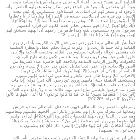
القيامة الذي نقتصّ فيه من أعداء الله تعالى ورسوله (ص) والإنسانية يرونه
بعيداً، أي يعتقدون بأنه بعيدٌ عن الواقع وغير ممكن بحكم عقولهم القاصرة وأنه
لا وجود له واستغراقهم في الماديات، فيتساءلون مستنكرين: إذ كيف يبعث
الإنسان من قبره بعد أن يتلاشى جسده في القبر {أَإِذَا مِتْنَا وَكُنَّا تُرَاباً وَعِظَاماً
أَإِنَّا لَمَبْعُوثُونَ} [الصافات: 16]، وهم يرونه بعيداً زماناً أيضاً {أَإِذَا مِتْنَا وَكُنَّا تُرَاباً
ذَلِكَ رَجْعٌ بَعِيدٌ} [ق: 3] فهو عندهم بحكم العدم، لكنهم في قرارة أنفسهم
يعترفون به، ولا يستطيعون نفيه وهذا ظاهر من زعمهم أن آلهتهم ستشفع لهم
{وَيَقُولُونَ هَؤُلَاءِ شُفَعَاؤُنَا عِنْدَ اللَّهِ} [يونس: 18].
فيُطَمئِنُّ الله تعالى نبيه الكريم (ص) من خلال الآيات الكريمة بأننا نرى يوم
القيامة واقعاً حتماً بلا ريب، وأن وقوعه قريبٌ لحكم العقل والفطرة السليمة،
لأنه مقتضى العدالة وإنصاف المظلوم من الظالم، وتقتضيه الحكمة وإلا كان
خلق الناس عبثاً، وهو قريب زماناً أيضاً عند مَن تكون رؤيته خارج الزمان،
فالحوادث والأمور الزمانية السابقة واللاحقة كلها حاضرة عنده كشريط من
الصور والأحداث، ولأن عمر الدنيا مقابل الخلود في الآخرة لا شيء، ولأن يوم
القيامة آتٍ، ((وكل آتٍ قريب))[2] {وَمَا يُدْرِيكَ لَعَلَّ السَّاعَةَ تَكُونُ قَرِيباً}
[الأحزاب: 63] ومهما طال عمر الكفار والمعاندين في الدنيا فإنهم ميتون،
وستنكشف الحقيقة جلية أمامهم، وروي عن رسول الله (ص) قوله: (إذا مات
أحدكم فقد قامت قيامته)[3]، فما أقربهم من يوم الجزاء، وحينئذٍ لا يبقى لهم
شيء مما حرصوا عليه من متاع الدنيا مهما طالت مدته ولا يدفع عنهم العذاب
{أَفَرَأَيْتَ إِنْ مَتَّعْنَاهُمْ سِنِينَ* ثُمَّ جَاءَهُمْ مَا كَانُوا يُوعَدُونَ* مَا أَغْنَى عَنْهُمْ مَا كَانُوا
يُمَتَّعُونَ} [الشعراء: 205-207].
وسرعان ما تحقق وعد الله تعالى فيهم، فقد قتل الله تعالى صناديد قريش
وطغاتها في معركة بدر، بل إنهم يتعذّبون بالنار التي أجّجوها بظلمهم ومعاصيهم
وهم في دار الدنيا {وَإِنَّ جَهَنَّمَ لَمُحِيطَةٌ بِالْكَافِرِينَ} [التوبة: 49]، أي الآن وليس
أنها ستحيط بهم يوم القيامة فقط {بَلَى مَنْ كَسَبَ سَيِّئَةً وَأَحَاطَتْ بِهِ خَطِيئَتُهُ
فَأُولَئِكَ أَصْحَابُ النَّارِ هُمْ فِيهَا خَالِدُونَ} [البقرة: 81] فأيَّ بُعدٍ يتشبثون به
ويخدعون به أنفسهم؟
وإلى أن تتحقق هذه النهاية الشقيّة للكافرين والسعيدة للمؤمنين تأمر الآية