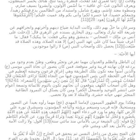
وقالت (ع): (أمَا لعمري لقد لقحتْ، فنظرة ريثما تُنتج، هنالك يخسر المبطلون،
ويعرف التالون غبّ -أي عاقبة – ما أسّس الأولون، وأبشروا بسيف صارم،
وسطوة معتد غاشم، وبِهَرج شامل، واستبداد من الظالمين يدع فيئكم زهيداً،
وجمعكم حصيداً، فيا حسرة لكم! وأنى بكم وقد عميت عليكم! {أَنُلْزِمُكُمُوهَا
وَأَنْتُمْ لَهَا كَارِهُونَ} [هود: 28])[11].
وسرعان ما حلّ بهم ذلك، وكانت البداية ضياع دينهم وآخرتهم وانحرافهم عن
شريعة الله تبارك وتعالى، روى البخاري بسنده عن الزهري قال: ((دخلت على
أنس بن مالك – الصحابي – بدمشق وهو يبكي فقلت: ما يبكيك؟ فقال: ما
أعرف شيئاً مما كان على عهد النبي (ص) إلا هذه الصلاة، وهذه الصلاة قد
ضُيّعت))[12] يحصل ذلك وأصحاب النبي (ص) لا زالوا موجودين.
أيها الأحبّة: –
إن الباطل والظلم والعدوان مهما تفرعن وتجبّر وطغى، وظنّ بعدم وجود من
يردعه فإن نهايته قريبة وغير متوقعة، فمن كان يتصور أن نجاة النبي موسى (ع)
والذين آمنوا معه تكون بتلك الطريقة وهي إغراق فرعون وجيشه العظيم في
الماء في اللحظة التي يئس المؤمنون فيها من النجاة {فَلَمَّا تَرَاءَى الْجَمْعَانِ قَالَ
أَصْحَابُ مُوسَى إِنَّا لَمُدْرَكُونَ* قَالَ كَلَّا إِنَّ مَعِيَ رَبِّي سَيَهْدِينِ} [الشعراء: 61-62]؟
وهل كان أصحاب الكهف يتوقعون أن نجاتهم تكون بالنوم ثلاثمائة وتسعة أعوام
حتى انتشر التوحيد وأضمحلّ الكفر؟ ومن كان يصدّق أن النمرود الطاغية
المتجبّر تنهي حياته حشرة، والأمثلة لا تعد ولا تحصى.
وهكذا يوم الظهور الميمون لإمامنا المهدي (عج) مهما رأوه بعيداً عن التصور
ومستحيلاً، فإنه قريب وسينعم برؤيته واتّباعه المؤمنون، وسيشرق نوره على
الأرض كلها، وهو ما ورد في دعاء العهد (اللهُمَّ اكشِف هذِهِ الغُمَّةَ عَن هذِهِ الأُمَّةِ
بِحُضُورِهِ وَعَجِّل لَنا ظُهُورَهُ إنَّهُم يَرَونَهُ بَعِيداً وَنَراهُ قَرِيباً) وورد عن الإمام الكاظم
(ع) قوله: (إن الشيعة تربى بالأماني منذ مائتي سنة)[13] أقول: ولا زالت الأمة
تُرّبى بالأمل بعد ألف ومئتي عام.
فإن الفتح يشرق من داخل النفس ثم يتحقق في الخارج {إِنَّ اللَّهَ لَا يُغَيِّرُ مَا
بِقَوْمٍ حَتَّى يُغَيِّرُوا مَا بِأَنْفُسِهِمْ} [الرعد: 11]، وما زال الأمل يحدونا بقرب الفرج