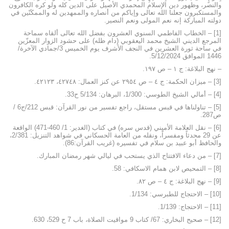
والنصر، وظهور دين الإسلام المحمدي الأصيل على الدين كله ولو كره الكافرون
والمستكبرون جعلنا الله تعالى وإياكم من أنصاره والممهدين له والممكَنّين في
دولته المباركة إنه نعم المولى ونعم النصير.
[1] – الخطاب الفاطمي السنوي العشرون بفضل الله تعالى ألقاه سماحة
المرجع الديني الشيخ محمد اليعقوبي (دام ظله) على حشود الزوار المعزّين
في ساحة ثورة العشرين في النجف الأشرف يوم الخميس 3/جمادي الآخرة/
1446 الموافق 5/12/2024.
– نهج البلاغة: ج ١ – ص ١٩٧.
[3] – ميزان الحكمة: ج ٤ – ص ٢٩٥٤ عن كنز العمال: ٤٢٧٤٨، ٤٢١٢٣.
[4] – أمالي الشيخ الطوسي: 1/300، البرهان: 5/134 ح33.
[5] – تناولناها في قبس مستقل، راجع تفسير من نور القرآن: قبس 212/ج6 /
ص287.
[6] – نقل العلامة الأميني (قدس سره) في كتاب (الغدير: 1/ 460-471) الواقعة
عن 29 محدثاً ومفسراً، ونقله من العامة الحسكاني في شواهد التنزيل: 2/381،
والحافظ أبو عبيد بن سلام في تفسيره (غريب القرآن:86).
[7] – من دعاء الافتتاح الذي يستحب في ليالي شهر رمضان المبارك.
[8] – التمحيص لابن همام الاسكافي: 58.
[9] – نهج البلاغة: ج ٤ – ص ٨٢.
[10] – الاحتجاج للطبرسي: 1/134.
[11] – الاحتجاج: 1/139.
[12] – صحيح البخاري: 67/ كتاب 9 مواقيت الصلاة، باب 7 ح 529، 630.