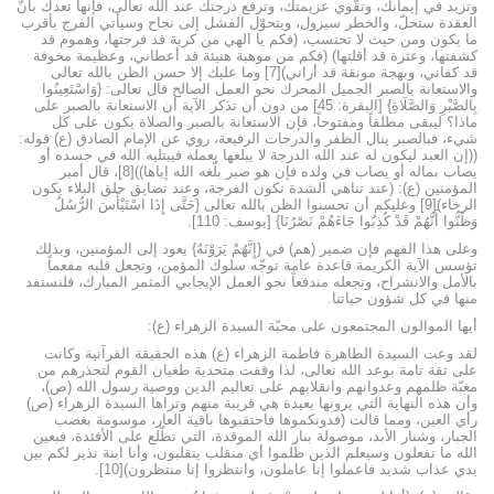
وتزيد في إيمانك، وتقّوي عزيمتك، وترفع درجتك عند الله تعالى، فإنها تعدك بأنَّ
العقدة ستحلّ، والخطر سيزول، ويتحوّل الفشل إلى نجاح وسيأتي الفرج بأقرب
ما يكون ومن حيث لا تحتسب، (فكم يا الهي من كربة قد فرجتها، وهموم قد
كشفتها، وعثرة قد أقلتها) (فكم من موهبة هنيئة قد أعطاني، وعظيمة مخوفة
قد كفاني، وبهجة مونقة قد أراني)[7] وما عليك إلا حسن الظن بالله تعالى
والاستعانة بالصبر الجميل المحرك نحو العمل الصالح قال تعالى: {وَاسْتَعِينُوا
بِالصَّبْرِ وَالصَّلَاةِ} [البقرة: 45] من دون أن تذكر الآية أن الاستعانة بالصبر على
ماذا؟ ليبقى مطلقاً ومفتوحاً، فإن الاستعانة بالصبر والصلاة يكون على كل
شيء، فبالصبر ينال الظفر والدرجات الرفيعة، روي عن الإمام الصادق (ع) قوله:
((إن العبد ليكون له عند الله الدرجة لا يبلغها بعمله فيبتليه الله في جسده أو
يصاب بماله أو يصاب في ولده فإن هو صبر بلّغه الله إياها))[8]، قال أمير
المؤمنين (ع): (عند تناهي الشدة تكون الفرجة، وعند تضايق حلق البلاء يكون
الرخاء)[9] وعليكم أن تحسنوا الظن بالله تعالى {حَتَّى إِذَا اسْتَيْأَسَ الرُّسُلُ
وَظَنُّوا أَنَّهُمْ قَدْ كُذِبُوا جَاءَهُمْ نَصْرُنَا} [يوسف: 110].
وعلى هذا الفهم فإن ضمير (هم) في {إِنَّهُمْ يَرَوْنَهُ} يعود إلى المؤمنين، وبذلك
تؤسس الآية الكريمة قاعدة عامة توجّه سلوك المؤمن، وتجعل قلبه مفعماً
بالأمل والانشراح، وتجعله مندفعاً نحو العمل الإيجابي المثمر المبارك، فلنستفد
منها في كل شؤون حياتنا.
أيها الموالون المجتمعون على محبّة السيدة الزهراء (ع):
لقد وعت السيدة الطاهرة فاطمة الزهراء (ع) هذه الحقيقة القرآنية وكانت
على ثقة تامة بوعد الله تعالى، لذا وقفت متحدية طغيان القوم لتحذرهم من
مغبّة ظلمهم وعدوانهم وانقلابهم على تعاليم الدين ووصية رسول الله (ص)،
وأن هذه النهاية التي يرونها بعيدة هي قريبة منهم وتراها السيدة الزهراء (ص)
رأي العين، ومما قالت (فدونكموها فاحتقبوها باقية العار، موسومة بغضب
الجبار، وشنار الأبد، موصولة بنار الله الموقدة، التي تطّلع على الأفئدة، فبعين
الله ما تفعلون وسيعلم الذين ظلموا أي منقلب ينقلبون، وأنا ابنة نذير لكم بين
يدي عذاب شديد فاعملوا إنا عاملون، وانتظروا إنا منتظرون)[10].