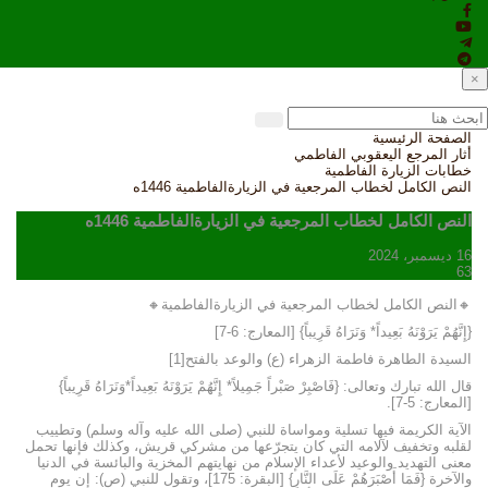
×
الصفحة الرئيسية
أثار المرجع اليعقوبي الفاطمي
خطابات الزيارة الفاطمية
النص الكامل لخطاب المرجعية في الزيارةالفاطمية 1446ه
النص الكامل لخطاب المرجعية في الزيارةالفاطمية 1446ه
16 ديسمبر، 2024
63
🔸النص الكامل لخطاب المرجعية في الزيارةالفاطمية🔸
{إِنَّهُمْ يَرَوْنَهُ بَعِيداً* وَنَرَاهُ قَرِيباً} [المعارج: 6-7]
السيدة الطاهرة فاطمة الزهراء (ع) والوعد بالفتح[1]
قال الله تبارك وتعالى: {فَاصْبِرْ صَبْراً جَمِيلاً* إِنَّهُمْ يَرَوْنَهُ بَعِيداً*وَنَرَاهُ قَرِيباً}
[المعارج: 5-7].
الآية الكريمة فيها تسلية ومواساة للنبي (صلى الله عليه وآله وسلم) وتطييب
لقلبه وتخفيف لآلامه التي كان يتجرّعها من مشركي قريش، وكذلك فإنها تحمل
معنى التهديد والوعيد لأعداء الإسلام من نهايتهم المخزية والبائسة في الدنيا
والآخرة {فَمَا أَصْبَرَهُمْ عَلَى النَّارِ} [البقرة: 175]، وتقول للنبي (ص): إن يوم