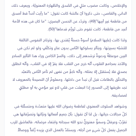
والإخلاص، وكانت مضرب مثلٍ في الصّدق والطّهارة المعنويّة، ويعرف ذلك
الداني والقاصي، حتى ذكروا أنّ عائشة كانت تقول: “ما رأيت أحداً قط أصدق
من فاطمة غير أبيها”(49)، وتردّد عن الحسن البصري: “ما كان في هذه الأمة
أعبد من فاطمة، كانت تقوم حتى تَورَّم قدماها”(50).
ولذا كانت (عليها السلام) أسوةً حسنةً يُقتدى بها، وترتاح النفوس التائقة
للتشبّه بسيرتها، ويتأثر بسلوكها النّاس بدون عناءٍ وتكلّفٍ ولو لم تكن في
البين موعظةٌ ودعوةٌ ترشدهم إلى ذلك، والسرّ الكامن وراء هذا التأثير الساحر
والآخذ بمجامع القلوب أنّه خرج من القلب فلا يقرّ إلا في القلب، وأنّه انطلق
بصدقٍ فلا يُستقبَل إلا بمثله، وأنّه نابعٌ من نفسٍ لم تأمر النّاس بالتعبّد
والتخلّق بالطاعات قبل أن تبدأ من داخلها، ومعلومٌ أنّ النصيحةَ بالمعروف لا
تجد طريقها إلى الصدور إذا انبعثت من قلبٍ لاهٍ غير مؤمنٍ به أو مطبّقٍ
لمصاديقه.
وشواهد السلوك المعنوي لفاطمة رضوان الله عليها متعدّدة ومتسلّلة في
كلّ مجالات حياتها، بل لنا أنّ نقول: بأنّ جميع أفعالها ونيّاتها وتصرّفاتها هي
تقرّبٌ وعرفانٌ وسموٌّ معنويٌّ نحو الله سبحانه وابتغاء مرضاته، فالعاشق للرب
الجميل يفعل كلّ شيءٍ من أجله، ويستلذّ بالعمل الذي يزيده زُلفاً ووصالاً