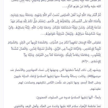
ثُمَّ قَبَضَ اللَّهُ نَبِيَّهُ (صلّى الله عليه وآله) قَبْضَ رَأْفَةٍ وَاخْتِيَارٍ، رَغْبَةً بِأَبِي (صلّى
الله عليه وآله) عَنْ هَذِهِ الدَّارِ،….
ثُمَّ أَنْتُمْ عِبَادَ اللَّهِ تُرِيدُ أَهْلَ الْمَجْلِسِ نُصْبُ أَمْرِ اللَّهِ وَنَهْيِهِ، وَحَمَلَةُ دِينِهِ وَوَحْيِهِ،
وَأُمَنَاءُ اللَّهِ عَلَى أَنْفُسِكُمْ، وَبُلَغَاؤُهُ إِلَى الأُمَمِ، زَعَمْتُمْ حَقٌّ لَكُمْ لِلَّهِ فِيكُمْ عَهْدٌ
قَدَّمَهُ إِلَيْكُمْ، وَنَحْنُ بَقِيَّةٌ اسْتَخْلَفَنَا عَلَيْكُمْ، وَمَعَنَا كِتَابُ اللَّهِ، بَيِّنَةٌ بَصَائِرُهُ، وَآيٌ
فِينَا مُنْكَشِفَةٌ سَرَائِرُهُ، وَبُرْهَانٌ مُنْجَلِيَةٌ ظَوَاهِرُهُ،….
فَفَرَضَ اللَّهُ الإِيمَانَ تَطْهِيراً لَكُمْ مِنَ الشِّرْكِ، وَالصَّلاةَ تَنْزِيهاً عَنِ الْكِبْرِ، وَالصِّيَامَ
تَثْبِيتاً لِلإِخْلاصِ، وَالزَّكَاةَ تَزْيِيداً فِي الرِّزْقِ، وَالْحَجَّ تَسْلِيَةً لِلدِّينِ، وَالْعَدْلَ تَنَسُّكاً
لِلْقُلُوبِ، وَطَاعَتَنَا نِظَاماً لِلْمِلَّةِ، وَإِمَامَتَنَا لَمّاً مِنَ الْفُرْقَةِ، وَحُبَّنَا عِزّاً
لِلإِسْلامِ…»(47).
ويشهد إلى ذلك أيضاً خطبتها التي وجهتها إلى نساء المهاجرين والأنصار عند
مرضها(48)، وكانت رسالةً واضحةً منها (عليها السلام) لإلقاء الحجّة عليهنّ
وعلى الملأ أجمع، وبها تكون قد علّمت النّاس تكليفهم وصحّحت لهم
عقيدتهم.
رابعاً:- أنّها (عليها السلام) قدوة في السلوك المعنويّ:
تعدّ فاطمة الزّهراء سلام الله عليها واحدة من العبّاد وأهل الزهد والتقوى