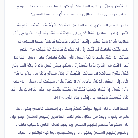
ولا تَضْجَر وتَملّ من كثرة المراجعات أو كثرة الأسئلة، بل تجيب بكل مودّةٍ
وعطفٍ، وتعتني بحال السائل وحاجته، وقد أُثِر حول هذا المعنى:
ما عن الإمام العسكري (عليه السلام): «حَضَرَتِ امْرَأَةٌ عِنْدَ الصِّدِّيقَةِ فَاطِمَةَ
الزّهراء (عليها السلام)، فَقَالَتْ: إِنَّ لِي وَالِدَةً ضَعِيفَةً، وَقَدْ لَبِسَ عَلَيْهَا فِي أَمْرِ
صَلاتِهَا شَيْ‏ءٌ وَقَدْ بَعَثَتْنِي إِلَيْكِ أَسْأَلُكِ، فَأَجَابَتْهَا فَاطِمَةُ (عليها السلام) عَنْ
ذَلِكَ فَثَنَّتْ فَأَجَابَتْ ثُمَّ ثَلَّثَتْ إِلَى أَنْ عَشَّرَتْ فَأَجَابَتْ ثُمَّ خَجِلَتْ مِنَ الْكَثْرَةِ
فَقَالَتْ: لا أَشُقُّ عَلَيْكِ يَا ابْنَةَ رَسُولِ اللَّهِ، قَالَتْ فَاطِمَةُ: هَاتِي وَسَلِي عَمَّا بَدَا
لَكِ، أَرَأَيْتِ مَنِ اكْتُرِيَ يَوْماً يَصْعَدُ إِلَى سَطْحٍ بِحِمْلٍ ثَقِيلٍ وَكِرَاهُ مِائَةُ أَلْفِ دِينَارٍ
يَثْقُلُ عَلَيْهِ؟ فَقَالَتْ: لا، فَقَالَتْ: اكْتُرِيتُ أَنَا لِكُلِّ مَسْأَلَةٍ بِأَكْثَرَ مِنْ مِلْ‏ءِ مَا بَيْنَ
الثَّرَى إِلَى الْعَرْشِ لُؤْلُؤاً، فَأَحْرَى أَنْ لا يَثْقُلَ عَلَيَّ، سَمِعْتُ أَبِي (صلّى الله عليه
وآله) يَقُولُ: إِنَّ عُلَمَاءَ شِيعَتِنَا يُحْشَرُونَ فَيُخْلَعُ عَلَيْهِمْ مِنْ خِلَعِ الْكَرَامَاتِ عَلَى قَدْرِ
كَثْرَةِ عُلُومِهِمْ وَجِدِّهِمْ فِي إِرْشَادِ عِبَادِ اللَّهِ…»(41).
النمط الثاني: كان لديها مؤلّفٌ ضخمٌ يسمّى بـ (مصحف فاطمة) يحتوي على
علم ما يكون، ويعدّ من مخازن علم الأئمة الطاهرين (عليهم السلام)، وهو وإن
كان محفوظاً عندهم (عليهم السلام) ولا يخرج لعامّة النّاس لأسباب خاصّة،
ولكنهم (عليهم السلام) يحتجّون به ويستشهدون بما فيه فينتفع به العباد