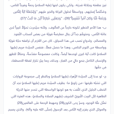
تبرز عظمته وجلالة قدرته، ولكي يكون ابنها (عليه السلام) رحمةً وفرجاً للناس،
ومَخْلَصاً لِمحَنِهم، وواسطةً لحلول البركة والخير عليهم {وَلِنَجْعَلَهُ آيَةً لِلنَّاسِ
وَرَحْمَةً مِّنَّا وَكَانَ أَمْراً مَّقْضِيّاً}(26)، {وَجَعَلَنِي مُبَارَكاً أَيْنَ مَا كُنتُ}(27).
‌ب- هذا الأمر الخطير لكونه خارجاً عن المألوف، ولأنه سيُحدِث تحوّلاً كبيراً لدى
عامّة النّاس، ومتوقّع جداً أن ينال معارضةً قويّة من بعض أصحاب النّفوذ
والمصالح، ولدواعٍ تصب في هذا السياق، كان من اللازم أن ترافقه حجّة قويّة
وواسطة من النوع الخاص، وهذا ما حصل فعلاً، فنفس السيّدة مريم (عليها
السلام) كانت آية كبرى لوحدها أيضاً، وكانت معصومةً مقدّسةً، ومثالاً للطهر
والإنسان الكامل بنحوٍ خالٍ من الغبار، وبذلك ربما يبرّر تكرار لفظة الاصطفاء
في حقّها.
‌ج- لو عدنا إلى السيّدة الزّهراء (عليها السلام) وبالنظر إلى مجموعة الروايات
التي تشبّه ظرفها -من زاويةٍ ما- بظرف السيّدة مريم (عليها السلام) نجد أنّ
الخطب الجليل الذي كلّفت به هو كونها الواسطة التي تنحدر منها الذريّة
الطاهرة لآل البيت النّبويّ الشريف (عليهم الصلاة والسلام)، هذه العترة التي
تمثّل علّة الوجود وسرّ رحى الكون(28) ومهبط الرحمة على العالمين(29)
والموئل الذي يفزع إليه النّاس بعد الرسول (صلّى الله عليه وآله)، والذي يصبح