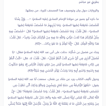
بطريقٍ غير مباشر.
والروايات حول بيان وتوصيف هذا المصحف كثيرة، من جملتها:
ما ذكره أبو بصير عن مولانا الإمام الصادق (عليه السلام): «… وَإِنَّ عِنْدَنَا
لَمُصْحَفَ فَاطِمَةَ (عليها السلام)، وَمَا يُدْرِيهِمْ مَا مُصْحَفُ فَاطِمَةَ (عليها
السلام)»، قَالَ قُلْتُ: وَمَا مُصْحَفُ فَاطِمَةَ (عليها السلام)؟ قَالَ: «مُصْحَفٌ فِيهِ
مِثْلُ قُرْآنِكُمْ هَذَا ثَلاثَ مَرَّاتٍ وَاللَّهِ مَا فِيهِ مِنْ قُرْآنِكُمْ حَرْفٌ وَاحِدٌ»، قَالَ قُلْتُ:
هَذَا وَاللَّهِ الْعِلْمُ، قَالَ: «إِنَّهُ لَعِلْمٌ وَ مَا هُوَ بِذَاكَ…»(42).
وجاء عن فضيل بن سُكَّرَة: دخلت على أبي عبد الله (عليه السلام) فقال: «يَا
فُضَيْلُ أَتَدْرِي فِي أَيِّ شَيْ‏ءٍ كُنْتُ أَنْظُرُ قُبَيْلُ»، قَالَ، قُلْتُ: لا، قال: «كُنْتُ أَنْظُرُ
فِي كِتَابِ فَاطِمَةَ (عليها السلام) لَيْسَ مِنْ مَلِكٍ يَمْلِكُ الأَرْضَ إِلا وَهُوَ مَكْتُوبٌ
فِيهِ بِاسْمِهِ وَاسْمِ أَبِيهِ وَمَا وَجَدْتُ لِوُلْدِ الْحَسَنِ فِيهِ شَيْئاً»(43).
وحول تأليف الكتاب ورد عن حمّاد بن عثمان، سمعت أبا عبد الله (عليه السلام)
يقول: «تَظْهَرُ الزَّنَادِقَةُ فِي سَنَةِ ثَمَانٍ وَعِشْرِينَ وَمِائَةٍ وَذَلِكَ أَنِّي نَظَرْتُ فِي
مُصْحَفِ فَاطِمَةَ (عليها السلام)»، قَالَ قُلْتُ: وَمَا مُصْحَفُ فَاطِمَةَ؟ قَالَ: «إِنَّ
اللَّهَ تَعَالَى لَمَّا قَبَضَ نَبِيَّهُ (صلّى الله عليه وآله) دَخَلَ عَلَى فَاطِمَةَ (عليها السلام)
مِنْ وَفَاتِهِ مِنَ الْحُزْنِ مَا لا يَعْلَمُهُ إِلا اللَّهُ عَزَّ وَجَلَّ، فَأَرْسَلَ اللَّهُ إِلَيْهَا مَلَكاً يُسَلِّي