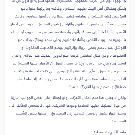
‌ج- وجود نوع من الحركة الممنهجة المضادّة(4)، هدفها تشويه أو تزوير كل ما
يتعلّق بفضائل أهل البيت (عليهم السلام)، وخاصّة بما يرتبط منها بأمير
المؤمنين (عليه السلام) أو بفاطمة (عليها السلام)، وترأّسها معاوية، وكانت
تعمل جاهدةً على طمس كراماتهم وآثاراهم (عليهم السلام) ومحوها من أذهان
النّاس، وأحياناً تلجأ إلى سرقة تراثهم ولصقه بغيرهم من مخالفيهم، أو القيام
بتشويهه بما يورث النّقص والْمَلامة عليهم وعلى سمعتهم(5)، وذلك عبر
التوسّل بشراء ذمم بعض الرواة وإغرائهم بوضع الأحاديث المكذوبة أو
المغلوطة، ومن خلال استغلال فرصة منع تدوين الحديث عند العامّة، والذي
استمرّ زهاء قرنٍ من الزمن، وإلا ما معنى القول أنّ الزّهراء (عليها السلام) لم
تسمع من الرسول (صلّى الله عليه وآله) -وهي التي كانت لصيقة به وكثيرة
الجلوس والتسامر معه حتى أثار ذلك حفيظة بعض زوجاته- إلا ثمانية عشر
حديثاً(6) والصحيح منها اثنان(7) لا غير!!!
ولكن لا يعني هذا عدم إمكان التعرّف -ولو إجمالاً- على بعض الجوانب البارزة
من حياة الصدّيقة (عليها السلام) ودورها الشريف، فهي كالشمس المتألقة في
وسط النهار تشرق وتوصل شعاعها إلى الجميع وإن زاحمتها بعض السُّحب
المعترضة.
فاقد الشيء لا يعطيه