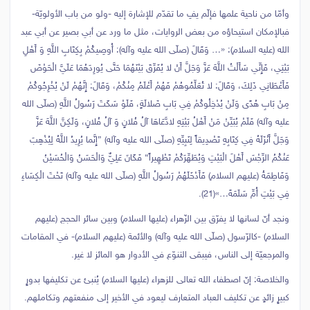
وأمّا من ناحية علمها فإلّم يفِ ما تقدّم للإشارة إليه -ولو من باب الأولويّة-
فبالإمكان استيحاؤه من بعض الروايات، مثل ما ورد عن أبي بصير عن أبي عبد
الله (عليه السلام): «… وَقَالَ (صلّى الله عليه وآله): أُوصِيكُمْ بِكِتَابِ اللَّهِ وَ أَهْلِ
بَيْتِي، فَإِنِّي سَأَلْتُ اللَّهَ عَزَّ وَجَلَّ أَنْ لا يُفَرِّقَ بَيْنَهُمَا حَتَّى يُورِدَهُمَا عَلَيَّ الْحَوْضَ
فَأَعْطَانِي ذَلِكَ، وَقَالَ: لا تُعَلِّمُوهُمْ فَهُمْ أَعْلَمُ مِنْكُمْ، وَقَالَ: إِنَّهُمْ لَنْ يُخْرِجُوكُمْ
مِنْ بَابِ هُدًى وَلَنْ يُدْخِلُوكُمْ فِي بَابِ ضَلالَةٍ، فَلَوْ سَكَتَ رَسُولُ اللَّهِ (صلّى الله
عليه وآله) فَلَمْ يُبَيِّنْ مَنْ أَهْلُ بَيْتِهِ لادَّعَاهَا آلُ فُلانٍ وَ آلُ فُلانٍ، وَلَكِنَّ اللَّهَ عَزَّ
وَجَلَّ أَنْزَلَهُ فِي كِتَابِهِ تَصْدِيقاً لِنَبِيِّهِ (صلّى الله عليه وآله) {إِنَّما يُرِيدُ اللَّهُ لِيُذْهِبَ
عَنْكُمُ الرِّجْسَ أَهْلَ الْبَيْتِ وَيُطَهِّرَكُمْ تَطْهِيراً} فَكَانَ عَلِيٌّ وَالْحَسَنُ وَالْحُسَيْنُ
وَفَاطِمَةُ (عليهم السلام) فَأَدْخَلَهُمْ رَسُولُ اللَّهِ (صلّى الله عليه وآله) تَحْتَ الْكِسَاءِ
فِي بَيْتِ أُمِّ سَلَمَةَ…»(21).
ونجد أنّ لسانها لا يفرّق بين الزّهراء (عليها السلام) وبين سائر الحجج (عليهم
السلام) -كالرّسول (صلّى الله عليه وآله) والأئمة (عليهم السلام)- في المقامات
والمرجعيّة إلى الناس، فيبقى التنوّع في الأدوار هو المائز لا غير.
والخلاصة: إنّ اصطفاء الله تعالى للزهراء (عليها السلام) يُنبئ عن تكليفها بدورٍ
كبيرٍ زائدٍ عن تكليف العباد المتعارف ليعود في الأخير إلى منفعتهم وتكاملهم.