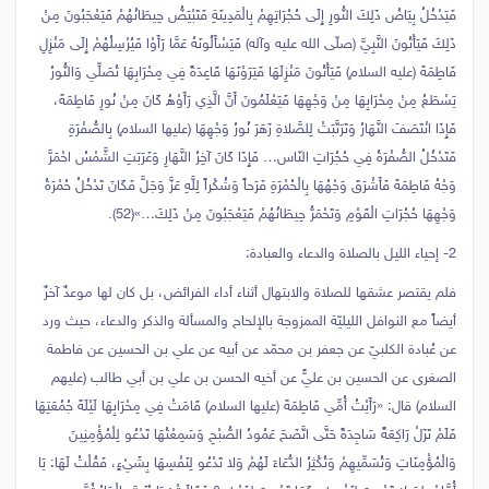
فَيَدْخُلُ بِيَاضُ ذَلِكَ النُّورِ إِلَى حُجُرَاتِهِمْ بِالْمَدِينَةِ فَتَبْيَضُّ حِيطَانُهُمْ فَيَعْجَبُونَ مِنْ
ذَلِكَ فَيَأْتُونَ النَّبِيَّ (صلّى الله عليه وآله) فَيَسْأَلُونَهُ عَمَّا رَأَوْا فَيُرْسِلُهُمْ إِلَى مَنْزِلِ
فَاطِمَةَ (عليه السلام) فَيَأْتُونَ مَنْزِلَهَا فَيَرَوْنَهَا قَاعِدَةً فِي مِحْرَابِهَا تُصَلِّي وَالنُّورُ
يَسْطَعُ مِنْ مِحْرَابِهَا مِنْ وَجْهِهَا فَيَعْلَمُونَ أَنَّ الَّذِي رَأَوْهُ كَانَ مِنْ نُورِ فَاطِمَةَ،
فَإِذَا انْتَصَفَ النَّهَارُ وَتَرَتَّبَتْ لِلصَّلاةِ زَهَرَ نُورُ وَجْهِهَا (عليها السلام) بِالصُّفْرَةِ
فَتَدْخُلُ الصُّفْرَةُ فِي حُجُرَاتِ النّاس… فَإِذَا كَانَ آخِرُ النَّهَارِ وَغَرَبَتِ الشَّمْسُ احْمَرَّ
وَجْهُ فَاطِمَةَ فَأَشْرَقَ وَجْهُهَا بِالْحُمْرَةِ فَرَحاً وَشُكْراً لِلَّهِ عَزَّ وَجَلَّ فَكَانَ تَدْخُلُ حُمْرَةُ
وَجْهِهَا حُجُرَاتِ الْقَوْمِ وَتَحْمَرُّ حِيطَانُهُمْ فَيَعْجَبُونَ مِنْ ذَلِكَ…»(52).
2- إحياء الليل بالصلاة والدعاء والعبادة:
فلم يقتصر عشقها للصلاة والابتهال أثناء أداء الفرائض، بل كان لها موعدٌ آخرٌ
أيضاً مع النوافل الليليّة الممزوجة بالإلحاح والمسألة والذكر والدعاء، حيث ورد
عن عُبادة الكلبيّ عن جعفر بن محمّد عن أبيه عن علي بن الحسين عن فاطمة
الصغرى عن الحسين بن عليٍّ عن أخيه الحسن بن علي بن أبي طالب (عليهم
السلام) قال: «رَأَيْتُ أُمِّي فَاطِمَةَ (عليها السلام) قَامَتْ فِي مِحْرَابِهَا لَيْلَةَ جُمُعَتِهَا
فَلَمْ تَزَلْ رَاكِعَةً سَاجِدَةً حَتَّى اتَّضَحَ عَمُودُ الصُّبْحِ وَسَمِعْتُهَا تَدْعُو لِلْمُؤْمِنِينَ
وَالْمُؤْمِنَاتِ‏ وَتُسَمِّيهِمْ وَتُكْثِرُ الدُّعَاءَ لَهُمْ وَلا تَدْعُو لِنَفْسِهَا بِشَيْ‏ءٍ، فَقُلْتُ لَهَا: يَا