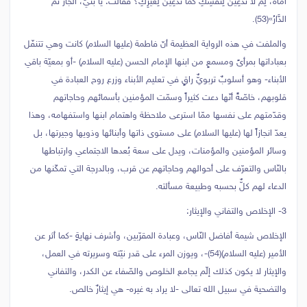
أُمَّاهْ، لِمَ لا تَدْعِينَ لِنَفْسِكِ كَمَا تَدْعِينَ لِغَيْرِكِ؟ فَقَالَتْ: يَا بُنَيَّ، الْجَارُ ثُمَّ
الدَّارُ»(53).
والملفت في هذه الرواية العظيمة أنّ فاطمة (عليها السلام) كانت وهي تتنفّل
بعباداتها بمرأىً ومسمعٍ من ابنها الإمام الحسن (عليه السلام) -أو بمعيّة باقي
الأبناء- وهو أسلوبٌ تربويٌّ راقٍ في تعليم الأبناء وزرع روح العبادة في
قلوبهم، خاصّةً أنّها دعت كثيراً وسمّت المؤمنين بأسمائهم وحاجاتهم
وقدّمتهم على نفسها ممّا استرعى ملاحظة واهتمام ابنها واستفهامه، وهذا
يعدّ انجازاً لها (عليها السلام) على مستوى ذاتها وأبنائها وذويها وجيرتها، بل
وسائر المؤمنين والمؤمنات، ويدل على سعة بُعدها الاجتماعي وارتباطها
بالنّاس والتعرّف على أحوالهم وحاجاتهم عن قرب، وبالدرجة التي تمكّنها من
الدعاء لهم كلٌّ بحسبه وطبيعة مسألته.
3- الإخلاص والتفاني والإيثار:
الإخلاص شيمة أفاضل النّاس، وعبادة المقرّبين، وأشرف نهايةٍ -كما أثر عن
الأمير (عليه السلام)(54)-، ويوزن المرء على قدر نيّته وسريرته في العمل،
والإيثار لا يكون كذلك إلّم يجامع الخلوص والصّفاء عن الكدر، والتفاني
والتضحية في سبيل الله تعالى -لا يراد به غيره- هي إيثارٌ خالص.