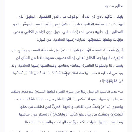
نطاق محدود
ينبغي التأكيد بادئ ذي بدء أن الوقوف على الدور التفصيلي الدقيق الذي
نهضت به الصدّيقة الطّاهرة (عليها السلام) ليس بالأمر اليسير المتوفّر بالنحو
المطلق، بل تجابهه بعض المعوّقات التي تحول دون الإلمام الكافي ببعض
جزئيّات وخفايا شخصيّتها المباركة (عليها السلام)، من قبيل:
‌أ- إنّ شخصيّة السيّدة الزّهراء (عليها السلام) -بل شخصيّة المعصوم بنحوٍ عام-
لا يَعرِف كنهها بعد الخالق تعالى إلا المعصوم، فمهما بلغنا من الشأن لن
يتسنّى لنا ولعقولنا القاصرة الإحاطة بمقامها وخصائصها (عليها السلام)، ولذا
ورد في أحد أوجه تسميتها بفاطمة: «وَإِنَّمَا سُمِّيَتْ فَاطِمَةَ لأَنَّ الْخَلْقَ فُطِمُوا
عَنْ مَعْرِفَتِهَا»(1).
‌ب- عدم تناسب الواصل إلينا من سيرة الزّهراء (عليها السلام) مع حجم وعظمة
قدرها وموقعها، وهو لا يعكس إلا النّزر القليل من حياتها المليئة بالعطاء،
ولعمري إنّه أمرٌ باعثٌ على العَجَب والحيرة، فحريٌّ لمن نطقت في حقها
الآيات(2) وتفنّنت في بيان علوّ شأنها الروايات(3) أن تسطّر حول مناقبها
وتضاعيف حياتها عشرات الكتب وآلاف الروايات والنقولات التاريخية.