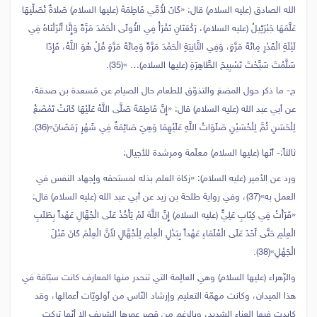
الله الصادق (عليه السلام) قال: «كَانَ لأُمِّي فَاطِمَةَ (عليها السلام) صَلاةٌ تُصَلِّيهَا
عَلَّمَهَا جَبْرَئِيلُ (عليه السلام)، رَكْعَتَانِ تَقْرَأُ فِي الأُولَى الْحَمْدَ مَرَّةً وَإِنَّا أَنْزَلْنَاهُ فِي
لَيْلَةِ الْقَدْرِ مِائَةَ مَرَّةٍ، وَفِي الثَّانِيَةِ الْحَمْدَ مَرَّةً وَمِائَةَ مَرَّةٍ قُلْ هُوَ اللَّهُ، فَإِذَا
سَلَّمْتَ سَبَّحْتَ تَسْبِيحَ الطَّاهِرَةِ (عليها السلام)… »(35).
ج- ما ذكر حول المضغ والتذوّق للطعام حال الصيام عن مَسعدة بن صدقة،
عن أبي عبد الله (عليه السلام) قال: «إِنَّ فَاطِمَةَ صَلَّى اللَّهُ عَلَيْهَا كَانَتْ تَمْضَغُ
لِلْحَسَنِ ثُمَّ لِلْحُسَيْنِ صَلَوَاتُ اللَّهِ عَلَيْهِمَا وَهِيَ صَائِمَةٌ فِي شَهْرِ رَمَضَانَ»(36).
ثالثاً:- أنّها (عليها السلام) معلّمة ومرشدة للأجيال:
ورد عن الأمير (عليه السلام): «زكاة العلم بذله لمستحقه وإجهاد النفس في
العمل به‏»(37)، وفي رواية طلحة بن زيد عن أبي عبد الله (عليه السلام) قال:
«قَرَأْتُ فِي كِتَابِ عَلِيٍّ (عليه السلام) إِنَّ اللَّهَ لَمْ يَأْخُذْ عَلَى الْجُهَّالِ عَهْداً بِطَلَبِ
الْعِلْمِ حَتَّى أَخَذَ عَلَى الْعُلَمَاءِ عَهْداً بِبَذْلِ الْعِلْمِ لِلْجُهَّالِ لأَنَّ الْعِلْمَ كَانَ قَبْلَ
الْجَهْلِ»(38).
والزّهراء (عليها السلام) وهي العالِمة التي تنحدر منها المعارف كانت سبّاقة في
هذا الميدان، وكانت مهمّة التعليم وإرشاد النّاس من أولويّات أعمالها، وقد
كابدت فيها العناء الشديد، وبالرغم من قصر عمرها الشريف إلا أنّها تركت