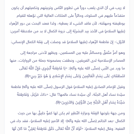
لا ريب في أنّ الذي يلعب دوراً في تطوير النّاس وتربيتهم وتكميلهم أن يكون
متقدّماً عليهم في السلوك وحائزاً على الملكات العالية التي تؤهله للقيام
بوظيفته ومهمّته، لأن فاقد الشيء لا يعطيه، ولذا فعند البحث عن دور الزّهراء
(عليها السلام) في الأخذ بيد البشريّة إلى ذروة الكمال لا بد من ملاحظة أمرين:
الأوّل:- إنّ فاطمة الزّهراء (عليها السلام) قد وصلت إلى قِمّة الكمال الإنساني:
وهو أمرٌ متّفقٌ ومسالمٌ عليه بين المسلمين، ويظهر لأدنى مراجعة إلى
المصادر الإسلامية لدى الفريقين، ونطقت بمضمونه جملة من الروايات، منها
ما ورد عن النّبي (صلّى الله عليه وآله): «يَا فَاطِمَةُ أَبْشِرِي فَإِنَّ اللَّهَ تَعَالَى
اصْطَفَاكِ عَلَى نِسَاءِ الْعَالَمِينَ وَعَلَى نِسَاءِ الإِسْلامِ وَ هُوَ خَيْرُ دِينٍ»(8).
وقيل للإمام الصادق (عليه السلام) قول الرسول (صلّى الله عليه وآله) فاطمة
سيّدة نساء أهل الجنّة، أي سيّدة نساء عالمها؟ قال: «ذاكَ مَرْيَمُ، وَفَاطِمَةُ
سَيِّدَةُ نِسَاءِ أَهْلِ الْجَنَّةِ مِنَ الأَوَّلِينَ وَالآخِرِينَ»(9).
ومن جهة بلوغها القِمّة وعزازة النّظير لم يكن لها كفوٌ خليقٌ بها من حيث
الكمال -بعد الخاتم (صلّى الله عليه وآله)- إلا الأمير (عليه السلام)، فقد جاء في
الفقيه: وقال (عليه السلام): «لَوْلا أَنَّ اللَّهَ تَعَالَى خَلَقَ فَاطِمَةَ لِعَلِيٍّ مَا كَانَ لَهَا