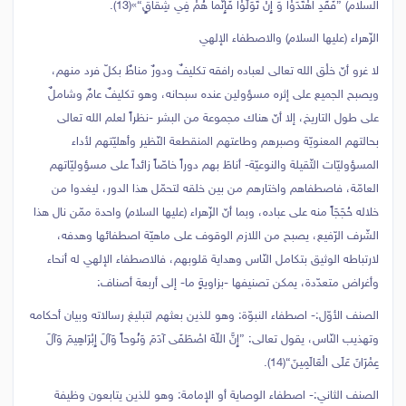
السلام) {فَقَدِ اهْتَدَوْا وَ إِنْ تَوَلَّوْا فَإِنَّما هُمْ فِي شِقاقٍ}»(13).
الزّهراء (عليها السلام) والاصطفاء الإلهي
لا غرو أنّ خلْق الله تعالى لعباده رافقه تكليفٌ ودورٌ مناطٌ بكلّ فرد منهم،
ويصبح الجميع على إثره مسؤولين عنده سبحانه، وهو تكليفٌ عامٌ وشاملٌ
على طول التاريخ، إلا أنّ هناك مجموعة من البشر -نظراً لعلم الله تعالى
بحالتهم المعنويّة وصبرهم وطاعتهم المنقطعة النّظير وأهليّتهم لأداء
المسؤوليّات الثّقيلة والنوعيّة- أناطَ بهم دوراً خاصّاً زائداً على مسؤوليّاتهم
العامّة، فاصطفاهم واختارهم من بين خلقه لتحمّل هذا الدور، ليغدوا من
خلاله حُجَجَاً منه على عباده، وبما أنّ الزّهراء (عليها السلام) واحدة ممّن نال هذا
الشّرف الرّفيع، يصبح من اللازم الوقوف على ماهيّة اصطفائها وهدفه،
لارتباطه الوثيق بتكامل النّاس وهداية قلوبهم، فالاصطفاء الإلهي له أنحاء
وأغراض متعدّدة، يمكن تصنيفها -بزاويةٍ ما- إلى أربعة أصناف:
الصنف الأوّل:- اصطفاء النبوّة: وهو للذين بعثهم لتبليغ رسالاته وبيان أحكامه
وتهذيب النّاس، يقول تعالى: {إِنَّ اللّهَ اصْطَفَى آدَمَ وَنُوحاً وَآلَ إِبْرَاهِيمَ وَآلَ
عِمْرَانَ عَلَى الْعَالَمِينَ}(14).
الصنف الثاني:- اصطفاء الوصاية أو الإمامة: وهو للذين يتابعون وظيفة