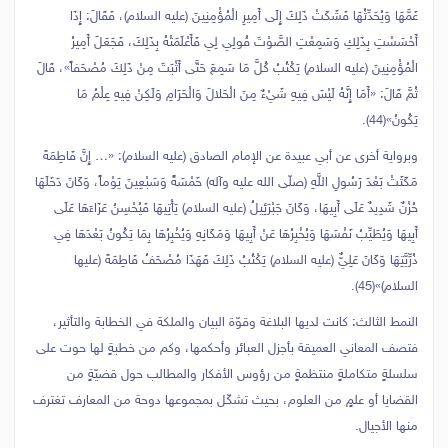
غَمَّهَا وَيُحَدِّثُهَا فَشَكَتْ ذَلِكَ إِلَى أَمِيرِ الْمُؤْمِنِينَ (عليه السلام)، فَقَالَ: إِذَا
أَحْسَسْتِ بِذَلِكِ وَسَمِعْتِ الصَّوْتَ قُولِي لِي فَأَعْلَمَتْهُ بِذَلِكَ، فَجَعَلَ أَمِيرُ
الْمُؤْمِنِينَ (عليه السلام) يَكْتُبُ كُلَّ مَا سَمِعَ حَتَّى أَثْبَتَ مِنْ ذَلِكَ مُصْحَفاً»، قَالَ
ثُمَّ قَالَ: «أَمَا إِنَّهُ لَيْسَ فِيهِ شَيْ‏ءٌ مِنَ الْحَلالَ وَالْحَرَامِ وَلَكِنْ فِيهِ عِلْمُ مَا
يَكُونُ»(44).
وبرواية أخرى عن أبي عبيدة عن الإمام الصادق (عليه السلام): «… إِنَّ فَاطِمَةَ
مَكَثَتْ بَعْدَ رَسُولِ اللَّهِ (صلّى الله عليه وآله) خَمْسَةً وَسَبْعِينَ يَوْماً، وَكَانَ دَخَلَهَا
حُزْنٌ شَدِيدٌ عَلَى أَبِيهَا، وَكَانَ جَبْرَئِيلُ (عليه السلام) يَأْتِيهَا فَيُحْسِنُ عَزَاءَهَا عَلَى
أَبِيهَا وَيُطَيِّبُ نَفْسَهَا وَيُخْبِرُهَا عَنْ أَبِيهَا وَمَكَانِهِ وَيُخْبِرُهَا بِمَا يَكُونُ بَعْدَهَا فِي
ذُرِّيَّتِهَا وَكَانَ عَلِيٌّ (عليه السلام) يَكْتُبُ ذَلِكَ فَهَذَا مُصْحَفُ فَاطِمَةَ (عليها
السلام)»(45).
النمط الثالث: كانت لديها البلاغة وقوّة البيان والملكة في الخطابة والتأثير،
فتصف المعاني العميقة بأجزل العبائر وأحكمها، وكم من خطبةٍ لها حوت على
سلسلةٍ متكاملةٍ منتظمةٍ من رؤوس الأفكار والمطالب حول قضيّةٍ من
القضايا أو علمٍ من العلوم، بحيث تشكّل بمجموعها دوحة من المعارف تغترف
منها الأجيال.