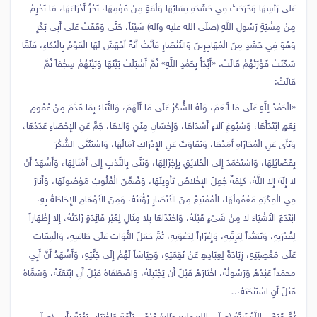
عَلى رَأسِهَا وَخَرَجَتْ فِي حَشَدَةِ نِسَائِهَا وَلُمَةٍ مِنْ قَوْمِهَا، تَجُرُّ أَدْرَاعَهَا، مَا تَخْرِمُ
مِنْ مِشْيَةِ رَسُولِ اللَّهِ (صلّى الله عليه وآله) شَيْئاً، حَتَّى وَقَفَتْ عَلَى أَبِي بَكْرٍ
وَهُوَ فِي حَشَدٍ مِنَ الْمُهَاجِرِينَ وَالأَنْصَارِ فَأَنَّتْ أَنَّةً أَجْهَشَ لَهَا الْقَوْمُ بِالْبُكَاءِ، فَلَمَّا
سَكَنَتْ فَوْرَتُهُمْ قَالَتْ: «أَبْدَأُ بِحَمْدِ اللَّهِ» ثُمَّ أَسْبَلَتْ بَيْنَهَا وَبَيْنَهُمْ سِجْفاً ثُمَّ
قَالَتْ:
«الْحَمْدُ لِلَّهِ‏ عَلَى مَا أَنْعَمَ، وَلَهُ الشُّكْرُ عَلَى مَا أَلْهَمَ، وَالثَّنَاءُ بِمَا قَدَّمَ مِنْ عُمُومِ
نِعَمٍ ابْتَدَأَهَا، وَسُبُوغِ آلاءٍ أَسْدَاهَا، وَإِحْسَانِ مِنَنٍ وَالاهَا، جَمَّ عَنِ الإِحْصَاءِ عَدَدُهَا،
وَنَأَى عَنِ الْمُجَازَاةِ أَمَدُهَا، وَتَفَاوَتَ عَنِ الإِدْرَاكِ آمَالُهَا، وَاسْتَثَنَّى الشُّكْرَ
بِفَضَائِلِهَا، وَاسْتَحْمَدَ إِلَى الْخَلائِقِ بِإِجْزَالِهَا، وَثَنَّى بِالنَّدْبِ إِلَى أَمْثَالِهَا، وَأَشْهَدُ أَنْ
لا إِلَهَ إِلا اللَّهُ، كَلِمَةٌ جُعِلَ الإِخْلاصُ تَأْوِيلَهَا، وَضُمِّنَ الْقُلُوبُ مَوْصُولَهَا، وَأَنَارَ
فِي الْفِكْرَةِ مَعْقُولُهَا، الْمُمْتَنِعُ مِنَ الأَبْصَارِ رُؤْيَتُهُ، وَمِنَ الأَوْهَامِ الإِحَاطَةُ بِهِ،
ابْتَدَعَ الأَشْيَاءَ لا مِنْ شَيْ‏ءٍ قَبْلَهُ، وَاحْتَذَاهَا بِلا مِثَالٍ لِغَيْرِ فَائِدَةٍ زَادَتْهُ، إِلا إِظْهَاراً
لِقُدْرَتِهِ، وَتَعَبُّداً لِبَرِيَّتِهِ، وَإِعْزَازاً لِدَعْوَتِهِ، ثُمَّ جَعَلَ الثَّوَابَ عَلَى طَاعَتِهِ، وَالْعِقَابَ
عَلَى مَعْصِيَتِهِ، زِيَادَةً لِعِبَادِهِ عَنْ نَقِمَتِهِ، وَحِيَاشاً لَهُمْ إِلَى جَنَّتِهِ، وَأَشْهَدُ أَنَّ أَبِي
محمّداً عَبْدُهُ وَرَسُولُهُ، اخْتَارَهُ قَبْلَ أَنْ يَجْتَبِلَهُ، وَاصْطَفَاهُ قَبْلَ أَنِ ابْتَعَثَهُ، وَسَمَّاهُ
قَبْلَ أَنِ اسْتَنْجَبَهُ،….