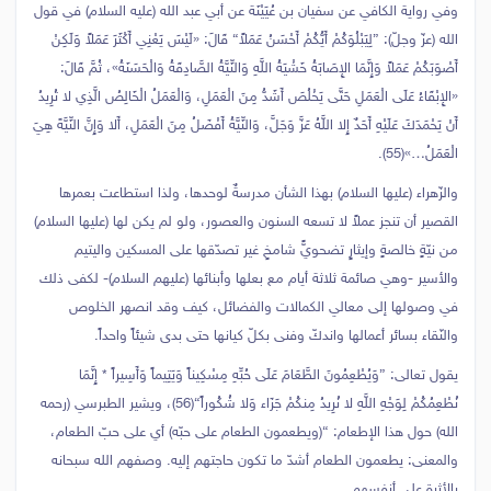
وفي رواية الكافي عن سفيان بن عُيَيْنَة عن أبي عبد الله (عليه السلام) في قول
الله (عزّ وجلّ): {لِيَبْلُوَكُمْ أَيُّكُمْ أَحْسَنُ عَمَلاً} قَالَ: «لَيْسَ يَعْنِي أَكْثَرَ عَمَلاً وَلَكِنْ
أَصْوَبَكُمْ عَمَلاً وَإِنَّمَا الإِصَابَةُ خَشْيَةُ اللَّهِ وَالنِّيَّةُ الصَّادِقَةُ وَالْحَسَنَةُ»، ثُمَّ قَالَ:
«الإِبْقَاءُ عَلَى الْعَمَلِ حَتَّى يَخْلُصَ أَشَدُّ مِنَ الْعَمَلِ، وَالْعَمَلُ الْخَالِصُ الَّذِي لا تُرِيدُ
أَنْ يَحْمَدَكَ عَلَيْهِ أَحَدٌ إِلا اللَّهُ عَزَّ وَجَلَّ، وَالنِّيَّةُ أَفْضَلُ مِنَ الْعَمَلِ، أَلا وَإِنَّ النِّيَّةَ هِيَ
الْعَمَلُ…»(55).
والزّهراء (عليها السلام) بهذا الشأن مدرسةٌ لوحدها، ولذا استطاعت بعمرها
القصير أن تنجز عملاً لا تسعه السنون والعصور، ولو لم يكن لها (عليها السلام)
من نيّةٍ خالصةٍ وإيثارٍ تضحويٍّ شامخٍ غير تصدّقها على المسكين واليتيم
والأسير -وهي صائمة ثلاثة أيام مع بعلها وأبنائها (عليهم السلام)- لكفى ذلك
في وصولها إلى معالي الكمالات والفضائل، كيف وقد انصهر الخلوص
والنّقاء بسائر أعمالها واندكّ وفنى بكلّ كيانها حتى بدى شيئاً واحداً.
يقول تعالى: {وَيُطْعِمُونَ الطَّعَامَ عَلَى حُبِّهِ مِسْكِيناً وَيَتِيماً وَأَسِيراً * إِنَّمَا
نُطْعِمُكُمْ لِوَجْهِ اللَّهِ لا نُرِيدُ مِنكُمْ جَزَاء وَلا شُكُوراً}(56)، ويشير الطبرسي (رحمه
الله) حول هذا الإطعام: “(ويطعمون الطعام على حبّه) أي على حبّ الطعام،
والمعنى: يطعمون الطعام أشدّ ما تكون حاجتهم إليه. وصفهم الله سبحانه
بالأثرة على أنفسهم.