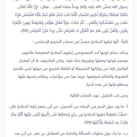
رسول الله (صلّى الله عليه وآله) يوماً صلاة الفجر… فقال: «إِنَّ اللَّهَ تَعَالَى
خَلَقَنَا فَجَعَلْنَا بِمَنْزِلَةِ نُجُومِ السَّمَاءِ كُلَّمَا غَابَ نَجْمٌ طَلَعَ نَجْمٌ فَأَنَا الشَّمْسُ فَإِذَا
ذَهَبَ بِي فَتَمَسَّكُوا بِالْقَمَرِ… ثُمَّ مَكَثَ‏ مَلِيّاً فَقَالَ هَؤُلاءِ وَفَاطِمَةُ وَهِيَ الزُّهَرَةُ
عِتْرَتِي وَأَهْلُ بَيْتِي هُمْ مَعَ الْقُرْآنِ لا يَفْتَرِقَانِ حَتَّى يَرِدَا عَلَيَّ الْحَوْضَ»(33).
ثانياً:- أنّها (عليها السلام) مصدرٌ من مصادر التشريع الإسلامي:
وذلك بحكم كونها أحد المعصومين (عليهم السلام) المفترضة طاعتهم،
فيصبح قولها وفعلها وتقريرها حجّة علينا، ولكن المأسوف له أن المقدار
الواصل إلينا من رواياتها التشريعيّة أو الناقلة لتشريعٍ من جهتها ليس بالحجم
الملحوظ والملائم لموقعها، ويعدّ هذا من مؤشرات وعلائم بخسها حقّها
ومظلوميّتها في هذه الدنيا.
ومن باب التمثيل، نورد النماذج التالية:
أ- ما ورد حول الستر في الصلاة عن الفضيل، عن أبي جعفر (عليه السلام) قال:
«صَلَّتْ فَاطِمَةُ (عليها السلام) فِي دِرْعٍ وَخِمَارُهَا عَلَى رَأْسِهَا لَيْسَ عَلَيْهَا أَكْثَرُ مِمَّا
وَارَتْ بِهِ شَعْرَهَا وَأُذُنَيْهَا»(34).
ب- ما جاء حول صلوات المسألة والحاجة عن المفضّل بن عمر، عن أبي عبد