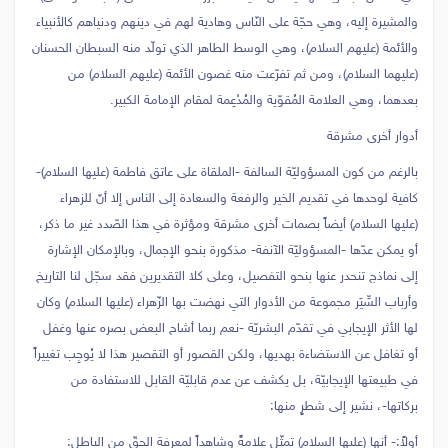
والمشيرة إليه، وهي حجّة على النّاس وهادية لهم في دينهم ودنياهم كالأنبياء
والأئمة (عليهم السلام)، وهي الوسط الطاهر الذي تولّد منه السبطان الحسنان
(عليهما السلام)، ومن ثم تفرّعت منه غصون الأئمة (عليهم السلام) من
بعدهما، وهي العلامة المُقوّية والمُدْعِمة لمقام الإمامة الكبير.
أدوار أخرى مشرقة
بالرغم من كون المسؤوليّة السالفة -الملقاة على عاتق فاطمة (عليها السلام)-
كافية لوحدها في تقديم الخير والرفعة والسعادة إلى الناس إلا أنّ للزهراء
(عليها السلام) أيضاً بصمات أخرى مشرقة ومؤثرة في هذا الصّدد غير ما ذكر،
أو يمكن عدّها -المسؤوليّة الآنفة- مذكورة بنحو الإجمال، وبالإمكان الإشارة
إلى نماذج تنحدر عنها بنحو التفصيل، وعلى كلا التقديرين فقد سجّل لنا التاريخ
وأرباب السِّيَر مجموعة من الأدوار التي نهضت بها الزّهراء (عليها السلام) وكان
لها الأثر الإيجابي في تقدّم البشريّة -نعم ربما أشاح البعض بصره عنها وغفل
أو تغافل عن الاستضاءة بهديها، ولكن القصور أو التقصير هذا لا يُوجِب تغييراً
في طبيعتها الإيجابيّة، بل يكشف عن عدم قابليّة القابل للاستفادة من
بركاتها-، نشير إلى شطرٍ منها:
أولاً:- أنها (عليها السلام) تمثّل علامةً وشاهداً لمعرفة الحقّ من الباطل: