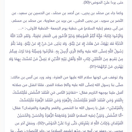
حتى يردا عليّ الحوض»(30).
وكما جاء عن محمّد بن يحيى، عن أحمد بن محمّد، عن الحسين بن سعيد، عن
النّضر بن سويد، عن يحيى الحلبي، عن بريد بن معاوية، عن محمّد بن مسلم،
عن أبي جعفر (عليه السلام) في خطبة يوم الجمعة -الخطبة الأولى-: «…
وَالْزَمُوا كِتَابَهُ؛ فَإِنَّهُ أَبْلَغُ الْمَوْعِظَةِ وَخَيْرُ الأُمُورِ فِي الْمَعَادِ عَاقِبَةً، وَلَقَدِ اتَّخَذَ اللَّهُ
الْحُجَّةَ فَلا يَهْلِكُ مَنْ هَلَكَ إِلا عَنْ بَيِّنَةٍ، وَلا يَحْيَى مَنْ حَيَّ إِلا عَنْ بَيِّنَةٍ، وَقَدْ بَلَّغَ
رَسُولُ اللَّهِ (صلّى الله عليه وآله) الَّذِي أُرْسِلَ بِهِ، فَالْزَمُوا وَصِيَّتَهُ وَمَا تَرَكَ فِيكُمْ
مِنْ بَعْدِهِ مِنَ الثَّقَلَيْنِ كِتَابِ اللَّهِ وَأَهْلِ بَيْتِهِ اللَّذَيْنِ لا يَضِلُّ مَنْ تَمَسَّكَ بِهِمَا وَلا
يَهْتَدِي مَنْ تَرَكَهُمَا»(31).
ولا توقف في كونها سلام الله عليها من العترة، وقد ورد عن أنس بن مالك:
صلّى بنا رسول الله (صلّى الله عليه وآله) صلاة الفجر، فلمّا انفتل من صلاته
أقبل علينا بوجهه الكريم فقال: «مَعَاشِرَ النّاس مَنِ افْتَقَدَ الشَّمْسَ فَلْيَتَمَسَّكْ
بِالْقَمَرِ وَمَنِ افْتَقَدَ الْقَمَرَ فَلْيَتَمَسَّكْ بِالزُّهَرَةِ وَمَنِ افْتَقَدَ الزُّهَرَةَ فَلْيَتَمَسَّكْ
بِالْفَرْقَدَيْنِ»، قيل يا رسول الله ما الشمس والقمر والزهرة والفرقدان؟ فقال:
«أَنَا الشَّمْسُ وَعَلِيٌّ (عليه السلام) الْقَمَرُ وَفَاطِمَةُ الزُّهَرَةُ وَالْحَسَنُ وَالْحُسَيْنُ
الْفَرْقَدَانِ وَكِتَابُ اللَّهِ لا يَفْتَرِقَانِ حَتَّى يَرِدَا عَلَيَّ الْحَوْضَ»(32)، وبنقلٍ آخر عن
موسى بن جعفر عن أبيه عن جدّه (عليهم السلام) عن جابر الأنصاري: صلّى بنا