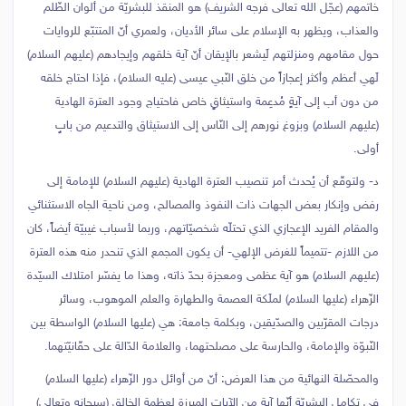
خاتمهم (عجّل الله تعالى فرجه الشريف) هو المنقذ للبشريّة من ألوان الظّلم
والعذاب، ويظهر به الإسلام على سائر الأديان، ولعمري أنّ المتتبّع للروايات
حول مقامهم ومنزلتهم لَيشعر بالإيقان أنّ آية خلقهم وإيجادهم (عليهم السلام)
لَهي أعظم وأكثر إعجازاً من خلق النّبي عيسى (عليه السلام)، فإذا احتاج خلقه
من دون أب إلى آيةٍ مُدعِمة واستيثاقٍ خاص فاحتياج وجود العترة الهادية
(عليهم السلام) وبزوغ نورهم إلى النّاس إلى الاستيثاق والتدعيم من بابٍ
أولى.
‌د- ولتوقّع أن يُحدث أمر تنصيب العترة الهادية (عليهم السلام) للإمامة إلى
رفض وإنكار بعض الجهات ذات النفوذ والمصالح، ومن ناحية الجاه الاستثنائي
والمقام الفريد الإعجازي الذي تحتلّه شخصيّاتهم، وربما لأسباب غيبيّة أيضاً، كان
من اللازم -تتميماً للغرض الإلهي- أن يكون المجمع الذي تنحدر منه هذه العترة
(عليهم السلام) هو آية عظمى ومعجزة بحدّ ذاته، وهذا ما يفسّر امتلاك السيّدة
الزّهراء (عليها السلام) لملَكة العصمة والطهارة والعلم الموهوب، وسائر
درجات المقرّبين والصدّيقين، وبكلمة جامعة: هي (عليها السلام) الواسطة بين
النّبوّة والإمامة، والحارسة على مصلحتهما، والعلامة الدّالة على حقّانيّتهما.
والمحصّلة النهائية من هذا العرض: أنّ من أوائل دور الزّهراء (عليها السلام)
في تكامل البشريّة أنّها آية من الآيات المبرزة لعظمة الخالق (سبحانه وتعالى)