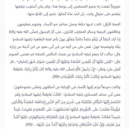
موروثاً نفعت به جميع المسلمين إلى يومنا هذا، ولم يكن أسلوب تبليغها
يقتصر على منوالٍ واحد، بل اتخذ عدّة أنماطٍ، نشير إلى ثلاثةٍ منها:
النمط الأوّل: كانت لديها حلقة وصل مباشر مع النّساء، وتقوم بتعليمهن
وظائفهن الدينية وسائر المعارف الأخرى، حتى أنّ الرسول (صلّى الله عليه وآله)
إذا أراد أحياناً أن يُبلّغ حكماً خاصّاً يتعلّق بهنّ يأمر ابنته الطاهرة (عليها السلام)
ببثّه وتوضيحه لهنّ، فعن علي عن أبيه عن ابن أبي عمير عن ابن أذينة عن زرارة
قال: سألت أبا جعفر (عليه السلام) عن قضاء الحائض الصلاة ثم تقضي الصوم
قال: «لَيْسَ عَلَيْهَا أَنْ تَقْضِيَ الصَّلاةَ وَعَلَيْهَا أَنْ تَقْضِيَ صَوْمَ شَهْرِ رَمَضَانَ»، ثمّ
أقبل عليّ وقال: «إِنَّ رَسُولَ اللَّهِ (صلّى الله عليه وآله) كَانَ‏ يَأْمُرُ بِذَلِكَ فَاطِمَةَ
(عليها السلام) وَكَانَتْ تَأْمُرُ بِذَلِكَ الْمُؤْمِنَاتِ»(39).
وكانت مرجعاً ترجع إليها النّساء في الإجابة عن أسئلتهن وفضّ خصوماتهنّ،
فعن أبي محمّد العسكري (عليه السلام): «قَالَتْ فَاطِمَةُ (عليها السلام) وَقَدِ
اخْتَصَمَ إِلَيْهَا امْرَأَتَانِ فَتَنَازَعَتَا فِي شَيْ‏ءٍ مِنْ أَمْرِ الدِّينِ إِحْدَاهُمَا مُعَانِدَةٌ وَالأُخْرَى
مُؤْمِنَةٌ فَفَتَحَتْ عَلَى الْمُؤْمِنَةِ حُجَّتَهَا فَاسْتَظْهَرَتْ عَلَى الْمُعَانِدَةِ فَفَرِحَتْ فَرَحاً
شَدِيداً فَقَالَتْ فَاطِمَةُ (عليها السلام) إِنَّ فَرَحَ الْمَلائِكَةِ بِاسْتِظْهَارِكِ عَلَيْهَا أَشَدُّ
مِنْ فَرَحِكِ وَإِنَّ حُزْنَ الشَّيْطَانِ وَمَرَدَتِهِ بِحُزْنِهَا أَشَدُّ مِنْ حُزْنِهَا…»(40).