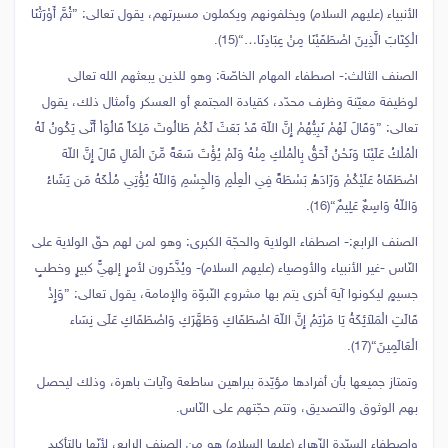
الأنبياء (عليهم السلام) ويخلفونهم ويكملون مسيرتهم، يقول تعالى: {ثُمَّ أَوْرَثْنَا
الْكِتَابَ الَّذِينَ اصْطَفَيْنَا مِنْ عِبَادِنَا…}(15).
الصنف الثالث:- اصطفاء المهام الخاصّة: وهو للذين يبعثهم الله تعالى
لوظيفة معيّنة وظرف محدّد، كقيادة المجتمع أو العسكر وأمثال ذلك، يقول
تعالى: {وَقَالَ لَهُمْ نَبِيُّهُمْ إِنَّ اللّهَ قَدْ بَعَثَ لَكُمْ طَالُوتَ مَلِكاً قَالُوَاْ أَنَّى يَكُونُ لَهُ
الْمُلْكُ عَلَيْنَا وَنَحْنُ أَحَقُّ بِالْمُلْكِ مِنْهُ وَلَمْ يُؤْتَ سَعَةً مِّنَ الْمَالِ قَالَ إِنَّ اللّهَ
اصْطَفَاهُ عَلَيْكُمْ وَزَادَهُ بَسْطَةً فِي الْعِلْمِ وَالْجِسْمِ وَاللّهُ يُؤْتِي مُلْكَهُ مَن يَشَاءُ
وَاللّهُ وَاسِعٌ عَلِيمٌ}(16).
الصنف الرابع:- اصطفاء الولاية والحجّة الكبرى: وهو لمن لهم حقّ الولاية على
النّاس -غير الأنبياء والأوصياء (عليهم السلام)- ويُذَّخَرون لأمرٍ إلهيٍّ كبيرٍ وخطبٍ
جسيمٍ ليكونوا آية أخرى يتم بها مشروع النّبوّة والإمامة، يقول تعالى: {وَإِذْ
قَالَتِ الْمَلاَئِكَةُ يَا مَرْيَمُ إِنَّ اللّهَ اصْطَفَاكِ وَطَهَّرَكِ وَاصْطَفَاكِ عَلَى نِسَاء
الْعَالَمِينَ}(17).
وتمتاز جميعها بأن أفرادها مؤيّدة ببراهين ساطعة وآيات باهرة، وذلك ليحصل
بهم الوثوق والتصديق، وتتم حجّتهم على النّاس.
واصطفاء السيّدة الزّهراء (عليها السلام) هو من الصنف الرابع، لأنّها بالتأكيد