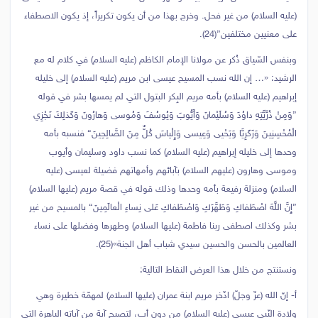
(عليه السلام) من غير فحل. وخرج بهذا من أن يكون تكريراً، إذ يكون الاصطفاء
على معنيين مختلفين”(24).
وبنفس السّياق ذُكر عن مولانا الإمام الكاظم (عليه السلام) في كلام له مع
الرشيد: «… إن الله نسب المسيح عيسى ابن مريم (عليه السلام) إلى خليله
إبراهيم (عليه السلام) بأمه مريم البِكر البتول التي لم يمسها بشر في قوله
{وَمِنْ ذُرِّيَّتِهِ داوُدَ وَسُلَيْمانَ وَأَيُّوبَ وَيُوسُفَ وَمُوسى‏ وَهارُونَ وَكَذلِكَ نَجْزِي
الْمُحْسِنِينَ وَزَكَرِيَّا وَيَحْيى‏ وَعِيسى‏ وَإِلْياسَ كُلٌّ مِنَ الصَّالِحِينَ} فنسبه بأمه
وحدها إلى خليله إبراهيم (عليه السلام) كما نسب داود وسليمان وأيوب
وموسى وهارون (عليهم السلام) بآبائهم وأمهاتهم فضيلة لعيسى (عليه
السلام) ومنزلة رفيعة بأمه وحدها وذلك قوله في قصة مريم (عليها السلام)
{إِنَّ اللَّهَ اصْطَفاكِ وَطَهَّرَكِ وَاصْطَفاكِ عَلى‏ نِساءِ الْعالَمِينَ} بالمسيح من غير
بشر وكذلك اصطفى ربنا فاطمة (عليها السلام) وطهرها وفضلها على نساء
العالمين بالحسن والحسين سيدي شباب أهل الجنة»(25).
ونستنتج من خلال هذا العرض النقاط التالية:
‌أ- إنّ الله (عزّ وجلّ) اذّخر مريم ابنة عمران (عليها السلام) لمهمّة خطيرة وهي
ولادة النّبي عيسى (عليه السلام) من دون أب، لتصبح آية من آياته الباهرة التي