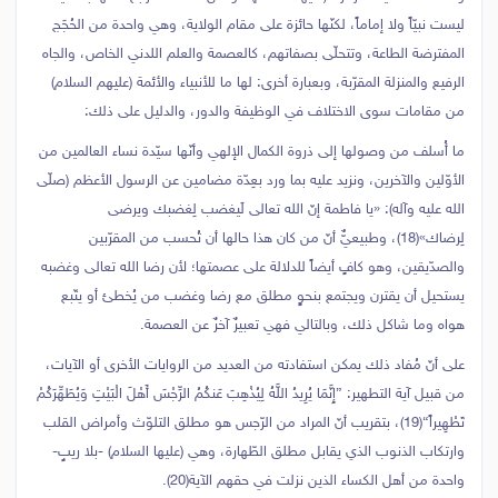
ليست نبيّاً ولا إماماً، لكنّها حائزة على مقام الولاية، وهي واحدة من الحُجَج
المفترضة الطاعة، وتتحلّى بصفاتهم، كالعصمة والعلم اللدني الخاص، والجاه
الرفيع والمنزلة المقرّبة، وبعبارة أخرى: لها ما للأنبياء والأئمة (عليهم السلام)
من مقامات سوى الاختلاف في الوظيفة والدور، والدليل على ذلك:
ما أُسلف من وصولها إلى ذروة الكمال الإلهي وأنّها سيّدة نساء العالمين من
الأوّلين والآخرين، ونزيد عليه بما ورد بعِدّة مضامين عن الرسول الأعظم (صلّى
الله عليه وآله): «يا فاطمة إنّ الله تعالى لَيغضب لِغضبك ويرضى
لِرضاك»(18)، وطبيعيٌّ أنّ من كان هذا حالها أن تُحسب من المقرّبين
والصدّيقين، وهو كافٍ أيضاً للدلالة على عصمتها؛ لأن رضا الله تعالى وغضبه
يستحيل أن يقترن ويجتمع بنحوٍ مطلق مع رضا وغضب من يُخطئ أو يتّبع
هواه وما شاكل ذلك، وبالتالي فهي تعبيرٌ آخرٌ عن العصمة.
على أنّ مُفاد ذلك يمكن استفادته من العديد من الروايات الأخرى أو الآيات،
من قبيل آية التطهير: {إِنَّمَا يُرِيدُ اللَّهُ لِيُذْهِبَ عَنكُمُ الرِّجْسَ أَهْلَ الْبَيْتِ وَيُطَهِّرَكُمْ
تَطْهِيراً}(19)، بتقريب أنّ المراد من الرّجس هو مطلق التلوّث وأمراض القلب
وارتكاب الذنوب الذي يقابل مطلق الطّهارة، وهي (عليها السلام) -بلا ريبٍ-
واحدة من أهل الكساء الذين نزلت في حقهم الآية(20).