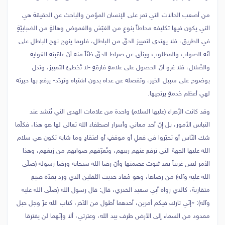
من أصعب الحالات التي تمر على الإنسان المؤمن والباحث عن الحقيقة هي
التي يكون فيها تكليفه محاطاً بنوعٍ من الغبَش والغموض وهالةٍ من الضبابيّةِ
في الطريق، فلا يهتدي لتمييز الحقّ من الباطل، فلربما ينهج نهج الباطل على
أنّه الصواب والمطلوب وينأى عن صراط الحقّ ظنّاً منه أنّ عاقبته الغواية
والضّلال، فلا غرو أنّ الحصول على علامةٍ فارقةٍ -لا تُخطئ التمييز، وتدل
بوضوح على سبيل الخير، وتفصله عن عداه بدون اشتباه وتردّد- يرفع بها حيرته
لهي أعظم خدمةٍ يرتجيها.
وقد كانت الزّهراء (عليها السلام) واحدة من علامات الهدى التي تُنشد عند
التباس الأمور، بل إنّ أحد معاني وأسرار اصطفاء الله تعالى لها هو هذا، فكلّما
شك النّاس أو تحيّروا في فعلٍ أو موقفٍ أو اعتقادٍ وما شابه تكون هي سلام
الله عليها الجهة التي ترفع عنهم ريبهم، وتُعرّفهم صوابهم من زيغهم، وهذا
الأمر ليس غريباً بعد ثبوت عصمتها وأنّ رضا الله سبحانه ورضا رسوله (صلّى
الله عليه وآله) من رضاها، وهو مُفاد حديث الثقلين الذي ورد بعدّة صيغ
متقاربة، كالذي رواه أبي سعيد الخدري، قال: قال رسول الله (صلّى الله عليه
وآله): «إنّي تارك فيكم أمرين، أحدهما أطول من الآخر، كتاب الله عزّ وجل حبل
ممدود من السماء إلى الأرض طرف بيد الله، وعترتي، ألا وإنّهما لن يفترقا