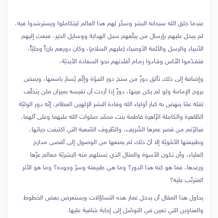
عندما خلق الله سبحانه البشر وسخّر لهم هذا العالم ليتكاملوا ويسترشدوا فيه،
لم يبخل عليهم بإرسال من يبلّغهم سبل الهداية ووسايل الخير، فبعث إليهم
الأنبياء والرسل والأئمة الأوصياء (عليهم السلام)، وكان دورهم بارزاً وجليّاً،
فتقـدّموا النّـاس وقـادوا زمـام أفئدتهم نحو السعادة الأبديّة،
وإضافة إلى ذلك تألق دورٌ من سنخ دور النبوّة وإلّم يُسمّ باسمها، وينبض
بروح الإمامة ولو لم يكن عينها، دورٌ إذا أردت أن تقيسه بميزان فلن يتخلّف
ثقله عمّا ينهض به كبار أولياء الله وقادة البشر الإلهين العظام، إنّه دور الوليّة
الطّاهرة والكاملة الزّاهرة فاطمة بنت محمّد صلوات الله عليهما وعلى آلهما،
فبالرّغم من قصر عمرها الشّريف، والظّروف الصّعبة التي اكتنفت حياتها،
وطبيعتها الأنثويّة إلا أنّ ذلك لم يمنعها من الوصول إلى أقصى مدارج
العلياء، وأن تكون الأسوة والمثال الذي تستلهم منه البشريّة معالم عزّها
ورغدها، فما هو كنه هذا الدور؟ وما هي طبيعته وسرّ وجوده؟ وما هو الأثر
المترتّب عليه؟
يحاول هذا المقال أن يدخل غمار هذه التساؤلات ويستعرض بعض الخطوط
والعناوين التي تعين في التوصّل إلى إجابة شافية عليها.