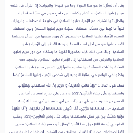
بقى أن نسأل: ما هو هذا الدور؟ وما هو كنهه؟ والجواب: إنّ القرآن في قصّة
مريم (عليها السلام) قد أشاح وكشف عن جانبٍ مهم في سرّ اصطفائها،
والحال أنّها تشترك مع الزّهراء (عليها السلام) في طبيعة الاصطفاء، والروايات
كثيراً ما تربط بين مسألة اصطفاء السيّدة مريم (عليها السلام) وبين اصطفاء
السيّدة الزّهراء (عليها السلام) -والمظنون أنّ ورود قصّتها في القرآن وتسليط
الآيات عليها هو من أجل لفت العناية وتوجيه الأنظار إلى الزّهراء (عليها
السلام)- وبناءً على ذلك فإنه بمقدورنا تَعْدِية ما يستفاد من دور مريم (عليها
السلام) والغرض من اصطفائها إلى الزّهراء (عليها السلام)، وتصبح معه
القصّة والآيات المتعلّقة بها مشيرة ظاهراً إلى شخص مريم (عليها السلام)
ولكنّها في الواقع هي بمثابة التوجيه إلى شخص الزّهراء (عليها السلام) أيضاً.
فعند قوله تعالى: {وَإِذْ قَالَتِ الْمَلاَئِكَةُ يَا مَرْيَمُ إِنَّ اللّهَ اصْطَفَاكِ وَطَهَّرَكِ
وَاصْطَفَاكِ عَلَى نِسَاء الْعَالَمِينَ}(22) ورد عن علي بن إبراهيم عن أبيه عن
الحسن بن محبوب عن علي بن رئاب عن أبي بصير عن أبي عبد الله (عليه
السلام): «… اصْطَفَاهَا مَرَّتَيْنِ، أَمَّا الأُولَى فَاصْطَفَاهَا أَيِ اخْتَارَهَا، وَأَمَّا الثَّانِيَةُ
فَإِنَّهَا حَمَلَتْ مِنْ غَيْرِ فَحْلٍ فَاصْطَفَاهَا بِذَلِكَ عَلَى نِسَاءِ الْعَالَمِينَ»(23)، وعقّب
الطبرسي (رحمه الله) حول هذا الأمر: “وقال أبو جعفر (عليه السلام): معنى
الآية اصطفاك من ذريّة الأنبياء، وطهّرك من السِّفاح. اصطفاك لولادة عيسى