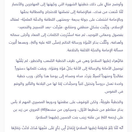
وأوضح مثالٍ على ذلك خطبتها الشهيرة التي وجّهتها إلى المهاجرين والأنصار
لَمَّا مُنعت من فدك، فبالإضافة إلى تضمّنها للاحتجاج والمطالبة بحقّها
وبالإمامة اشتملت على جولة بديعة -وبمنتهى اللطافة والدقّة العلميّة- لعقائد
الإسلام، ورُتِّبت بشكلٍ منطقيٍ ومتتابعٍ، فبُدِئَت -بعد التسبيح والتحميد-
بفصول ومعاني التوحيد، ثم منه استُدْرِجت الكلمات إلى المعاد وأجلى سماته
وأهدافه، وثُلِّثَت بذكر النّبوّة ورسالة الخاتم (صلّى الله عليه وآله)، وبعدها أُثيرت
مسألة الإمامة والحجّة اللائقة بالخلافة.
فالزّهراء (عليها السلام) وهي في ظرف الخطبة الصّعب والخطير، لم يَفُتْها
توصيل الأمانة والرسالة إلى الأمّة بكلّ قوّة وفتوّة، وبقت كلماتها دستوراً
عقائديّاً ومنهجاً أصيلاً يتردّد مداه وصداه إلى يومنا هذا وأكثر، ورب خطبة
واحدة تعدل دروساً وتختزل كتباً ومجلّدات لِمَا لها من البلاغة والتأثير والوقع
في النفوس.
والخطبةُ طويلةٌ، ولكن للوقوف على عظمتها ودورها المصيري المهم لا بأس
بذكر مقاطع من شطرها الأوّل، وسيكون من سندها(46) المروي عن زيد بن
علي (رحمه الله) عن عمّته زينب بنت الحسين (عليهما السلام):
أنّه لَمَّا بَلَغَ فَاطِمَةَ (عليها السلام) إِجْمَاعُ أَبِي بَكْرٍ عَلَى مَنْعِهَا فَدَكَ لاثَتْ خِمَارَهَا