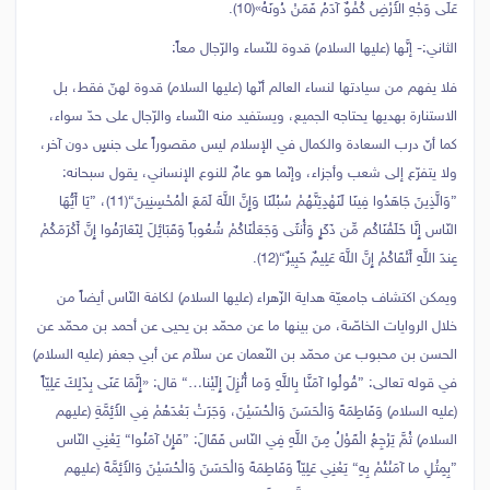
عَلَى وَجْهِ الأَرْضِ كُفْوٌ آدَمُ فَمَنْ دُونَهُ»(10).
الثاني:- إنَّها (عليها السلام) قدوة للنّساء والرّجال معاً:
فلا يفهم من سيادتها لنساء العالم أنّها (عليها السلام) قدوة لهنّ فقط، بل
الاستنارة بهديها يحتاجه الجميع، ويستفيد منه النّساء والرّجال على حدّ سواء،
كما أنّ درب السعادة والكمال في الإسلام ليس مقصوراً على جنسٍ دون آخر،
ولا يتفرّع إلى شعب وأجزاء، وإنّما هو عامٌ للنوع الإنساني، يقول سبحانه:
{وَالَّذِينَ جَاهَدُوا فِينَا لَنَهْدِيَنَّهُمْ سُبُلَنَا وَإِنَّ اللَّهَ لَمَعَ الْمُحْسِنِينَ}(11)، {يَا أَيُّهَا
النّاس إِنَّا خَلَقْنَاكُم مِّن ذَكَرٍ وَأُنثَى وَجَعَلْنَاكُمْ شُعُوباً وَقَبَائِلَ لِتَعَارَفُوا إِنَّ أَكْرَمَكُمْ
عِندَ اللَّهِ أَتْقَاكُمْ إِنَّ اللَّهَ عَلِيمٌ خَبِيرٌ}(12).
ويمكن اكتشاف جامعيّة هداية الزّهراء (عليها السلام) لكافة النّاس أيضاً من
خلال الروايات الخاصّة، من بينها ما عن محمّد بن يحيى عن أحمد بن محمّد عن
الحسن بن محبوب عن محمّد بن النّعمان عن سلاّم عن أبي جعفر (عليه السلام)
في قوله تعالى: {قُولُوا آمَنَّا بِاللَّهِ وَما أُنْزِلَ إِلَيْنا…} قال: «إِنَّمَا عَنَى بِذَلِكَ عَلِيّاً
(عليه السلام) وَفَاطِمَةَ وَالْحَسَنَ وَالْحُسَيْنَ، وَجَرَتْ بَعْدَهُمْ فِي الأَئِمَّةِ (عليهم
السلام) ثُمَّ يَرْجِعُ الْقَوْلُ مِنَ اللَّهِ فِي النّاس فَقَالَ: {فَإِنْ آمَنُوا} يَعْنِي النّاس
{بِمِثْلِ ما آمَنْتُمْ بِهِ} يَعْنِي عَلِيّاً وَفَاطِمَةَ وَالْحَسَنَ وَالْحُسَيْنَ وَالأَئِمَّةَ (عليهم