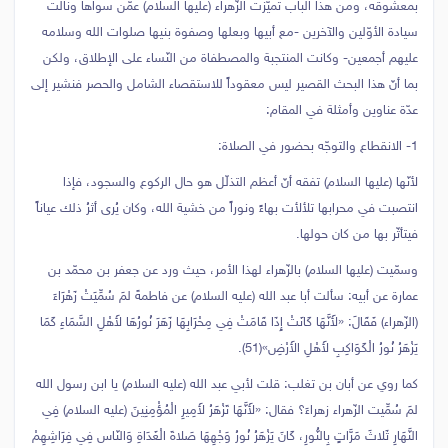
بمعشوقه، ومن هذا الباب تميّزت الزّهراء (عليها السلام) عمّن سواها ونالت
سيادة الأوّلين والآخرين -مع أبيها وبعلها وصفوة بنيها صلوات الله وسلامه
عليهم أجمعين- وكانت المنتجبة والمصطفاة من النّساء على الإطلاق، ولكن
بما أنّ هذا البحث القصير ليس معقوداً للاستقصاء الشامل والحصر فنشير إلى
عدّة عناوين وأمثلة في المقام:
1- الانقطاع والتوجّه بحضور في الصلاة:
لأنّها (عليها السلام) تفقه أنّ أعظم التذلّل هو حال الركوع والسجود، فإذا
انتصبت في محرابها تلألأت بهاءً ونوراً من خشية الله، وكان يُرى أثرُ ذلك عياناً
فيتأثّر بها من كان حولها.
وسمّيت (عليها السلام) بالزّهراء لهذا الأمر، حيث ورد عن جعفر بن محمّد بن
عمارة عن أبيه: سألت أبا عبد الله (عليه السلام) عن فاطمةَ لمَ سُمِّيَتْ زَهْرَاءَ
(الزّهراء) فَقَالَ: «لأَنَّهَا كَانَتْ إِذَا قَامَتْ فِي مِحْرَابِهَا زَهَرَ نُورُهَا لأَهْلِ السَّمَاءِ كَمَا
يَزْهَرُ نُورُ الْكَوَاكِبِ لأَهْلِ‏ الأَرْضِ»(51).
كما روي عن أبان بن تغلب: قلت لأبي عبد الله (عليه السلام) يا ابن رسول الله
لمَ سُمِّيت الزّهراء زهراءَ؟ فقال: «لأَنَّهَا تَزْهَرُ لأَمِيرِ الْمُؤْمِنِينَ (عليه السلام) فِي
النَّهَارِ ثَلاثَ مَرَّاتٍ بِالنُّورِ، كَانَ يَزْهَرُ نُورُ وَجْهِهَا صَلاةَ الْغَدَاةِ وَالنّاس فِي فِرَاشِهِمْ