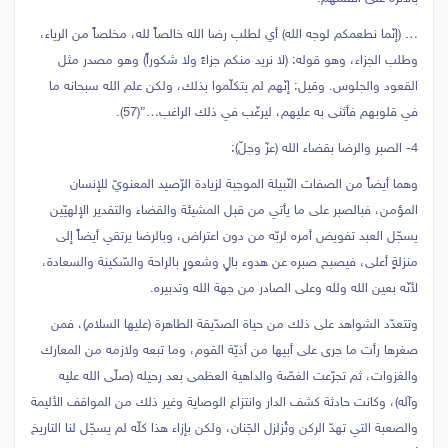
… (إنّما نطعمكم لوجه الله) أي لطلب رضا الله خالصاً لله، مخلصاً من الرياء،
وطلب الجزاء، وهو قوله: (لا نريد منكم جزاءً ولا شكوراً) وهو مصدر مثل
القعود والجلوس. وقيل: إنّهم لم يتكلّموا بذلك، ولكن علم الله سبحانه ما
في قلوبهم فأثنى به عليهم، ليرغّب في ذلك الراغب…”(57).
4- الصبر والرضا بقضاء الله (عزّ وجلّ):
وهما أيضاً من الصفات النّبيلة الموجبة لزيادة الرّصيد المعنويّ للإنسان
المؤمن، فبالصبر على ما يأتي من قبل المشيئة والقضاء والتقدير الإلهيّين
يسجّل العبد تفويض أمره لربّه من دون اعتراض، وبالرضا يرتقي أيضاً إلى
منزلةٍ أعلى، فيصبح صبره عن هدوء بالٍ وشعورٍ بالراحة والسّكينة والسعادة،
لأنّه بعين الله ولله وعلى الصادر من جهة الله وتدبيره.
وتتعدّد الشواهد على ذلك من حياة الصدّيقة الطاهرة (عليها السلام)، فمن
صغرها رأت ما جرى على أبيها من أذيّة القوم، وما تبعه ولازمه من المعارك
والغزوات، ثم تجرّعت الغصّة والداهية العظمى بعد رحيله (صلّى الله عليه
وآله)، وكانت حادثة كشف الدار وانتزاع الوصاية وغير ذلك من المواقف الأليمة
والصعبة التي تهدّ الركن وتُزلزل الجَنان، ولكن بإزاء هذا كلّه لم يسجّل لنا التاريخ