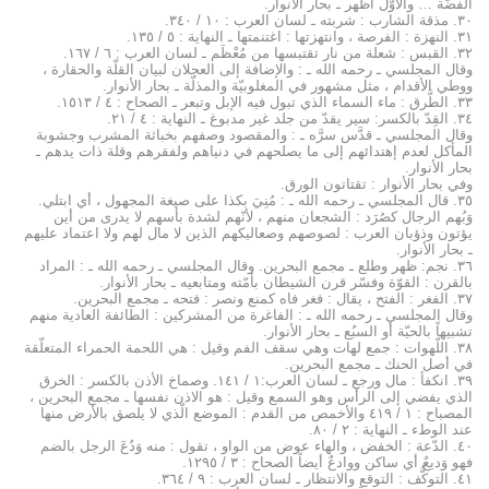
الفضّة … والأوّل أظهر ـ بحار الأنوار.
۳۰. مذقة الشارب : شربته ـ لسان العرب : ۱۰ / ۳٤۰.
۳۱. النهزة : الفرصة ، وانتهزتها : اغتنمتها ـ النهاية : ٥ / ۱۳٥.
۳۲. القبس : شعلة من نار تقتبسها من مُعْظَم ـ لسان العرب : ٦ / ۱٦۷.
وقال المجلسي ـ رحمه الله ـ : والإضافة إلى العجلان لبيان القلّة والحقارة ،
ووطي الأقدام ، مثل مشهور في المغلوبيّة والمذلّة ـ بحار الأنوار.
۳۳. الطَّرق : ماء السماء الذي تبول فيه الإبل وتبعر ـ الصحاح : ٤ / ۱٥۱۳.
۳٤. القِدّ بالكسر: سير يقدّ من جلد غير مدبوغ ـ النهاية : ٤ / ۲۱.
وقال المجلسي ـ قدَّس سرَّه ـ : والمقصود وصفهم بخباثة المشرب وجشوبة
المأكل لعدم إهتدائهم إلى ما يصلحهم في دنياهم ولفقرهم وقلة ذات يدهم ـ
بحار الأنوار.
وفي بحار الأنوار : تقتاتون الورق.
۳٥. قال المجلسي ـ رحمه الله ـ : مُنِيَ بكذا على صيغة المجهول ، أي ابتلي.
وَبُهم الرجال كصُرَد : الشجعان منهم ، لأنّهم لشدة بأسهم لا يدرى من أين
يؤتون وذؤبان العرب : لصوصهم وصعاليكهم الذين لا مال لهم ولا اعتماد عليهم
ـ بحار الأنوار.
۳٦. نجم: ظهر وطلع ـ مجمع البحرين. وقال المجلسي ـ رحمه الله ـ : المراد
بالقرن : القوّة وفسّر قرن الشيطان بأمّته ومتابعيه ـ بحار الأنوار.
۳۷. الفغر : الفتح ، يقال : فغر فاه كمنع ونصر : فتحه ـ مجمع البحرين.
وقال المجلسي ـ رحمه الله ـ : الفاغرة من المشركين : الطائفة العادية منهم
تشبيهاً بالحيّة أو السبُع ـ بحار الأنوار.
۳۸. اللّهوات : جمع لهات وهي سقف الفم وقيل : هي اللحمة الحمراء المتعلّقة
في أصل الحنك ـ مجمع البحرين.
۳۹. انكفأ : مال ورجع ـ لسان العرب:۱ / ۱٤۱. وصماخ الأذن بالكسر : الخرق
الذي يفضي إلى الرأس وهو السمع وقيل : هو الاذن نفسها ـ مجمع البحرين ،
المصباح : ۱ / ٤۱۹ والأخمص من القدم : الموضع الّذي لا يلصق بالأرض منها
عند الوطء ـ النهاية : ۲ / ۸۰.
٤۰. الدّعة : الخفض ، والهاء عوض من الواو ، تقول : منه وَدُعَ الرجل بالضم
فهو وَديعٌ أي ساكن ووادعٌ أيضاً الصحاح : ۳ / ۱۲۹٥.
٤۱. التوكُّف : التوقع والانتظار ـ لسان العرب : ۹ / ۳٦٤.