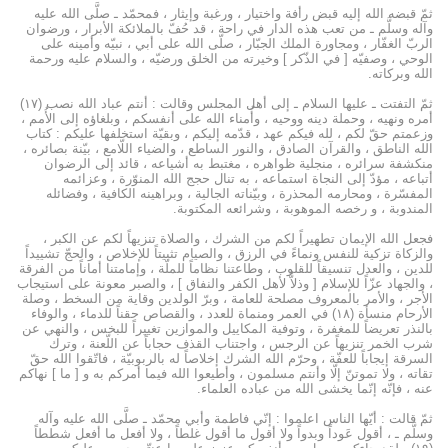
ثمّ قبضه الله إليه قبض رأفة واختيار ، ورغبة وإيثار ، فمحمّد ـ صلَّى الله عليه
وآله وسلَّم ـ من تعب هذه الدار في راحة ، قد حُفّ بالملائكة الأبرار ، ورضوان
الربّ الغفّار ، ومجاورة الملك الجبّار ، صلّى الله على أبي ، نبيّه وأمينه على
الوحي ، وصفيّه [ في الذّكر ] وخيرته من الخلق ورضيّه ، والسلام عليه ورحمة
الله وبركاته.
ثمّ التفتت ـ عليها السلام ـ إلى أهل المجلس وقالت : أنتم عباد الله نصب (۱۷)
أمره ونهيه ، وحملة دينه ووحيه ، وأُمناء الله على أنفسكم ، وبلغاؤه إلى الأُمم ،
وزعمتم حقّ لكم ، لله فيكم عهد ، قدّمه إليكم ، وبقيّة استخلفها عليكم : كتاب
الله الناطق ، والقرآن الصادق ، والنور الساطع ، والضياء اللّامع ، بيّنة بصائره ،
منكشفة سرائره ، منجلية ظواهره ، مغتبط به أشياعه ، قائد إلى الرضوان
أتباعه ، مؤدّ إلى النجاة استماعه ، به تنال حجج الله المنوّرة ، وعزائمه
المفسّرة ، ومحارمه المحذرة ، وبيّناته الجالية ، وبراهينه الكافية ، وفضائله
المندوبة ، و رخصه الموهوبة ، وشرائعه المكتوبة.
فجعل الله الإيمان تطهيراً لكم من الشرك ، والصلاة تنزيهاً لكم عن الكبر ،
والزكاة تزكية للنفس ونماءً في الرزق ، والصيام تثبيتاً للإخلاص ، والحجّ تشييداً
للدين ، والعدل تنسيقاً للقلوب ، وطاعتنا نظاماً للملّة ، وإمامتنا أماناً من الفرقة
، والجهاد عزّاً للإسلام [ وذلاًّ لأهل الكفر والنفاق ] ، والصبر معونة على استيجاب
الأجر ، والأمر بالمعروف مصلحة للعامة ، وبرّ الولدين وقاية من السخط ، وصلة
الأرحام منسأة (۱۸) في العمر ومنماة للعدد ، والقصاص حقناً للدماء ، والوفاء
بالنذر تعريضاً للمغفرة ، وتوفية المكاييل والموازين تغييراً للبخس ، والنهي عن
شرب الخمر تنزيهاً عن الرجس ، واجتناب القذف حجاباً عن اللّعنة ، وترك
السرقة إيجاباً للعفّة ، وحرّم الله الشرك إخلاصاً له بالربوبيّة ، فاتّقوا الله حقّ
تقاته ، ولا تموتنّ إلّا وأنتم مسلمون ، وأطيعوا الله فيما أمركم به و [ ما ] نهاكم
عنه ، فإنّه إنّما يخشى الله من عباده العلماء.
ثمّ قالت : أيّها الناس اعلموا : إنّي فاطمة وأبي محمّد ـ صلَّى الله عليه وآله
وسلَّم ـ ، أقول عَوداً وبدواً ولا أقول ما أقول غلطاً ، ولا أفعل ما أفعل شططاً