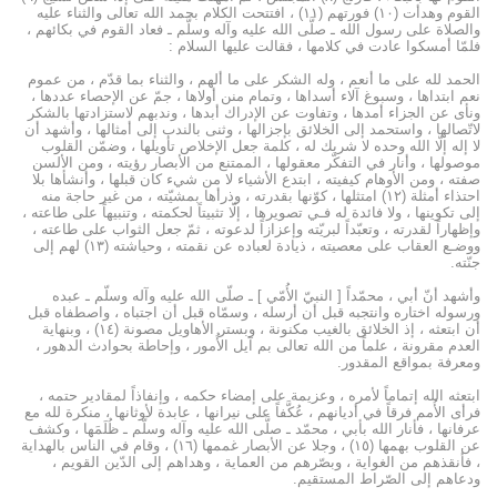
القوم وهدأت (۱۰) فورتهم (۱۱) ، افتتحت الكلام بحمد الله تعالى والثناء عليه
والصلاة على رسول الله ـ صلَّى الله عليه وآله وسلَّم ـ فعاد القوم في بكائهم ،
فلمّا أمسكوا عادت في كلامها ، فقالت عليها السلام :
الحمد لله على ما أنعم ، وله الشكر على ما ألهم ، والثناء بما قدّم ، من عموم
نعم ابتداها ، وسبوغ آلاء أسداها ، وتمام منن أولاها ، جمّ عن الإحصاء عددها ،
ونأى عن الجزاء أمدها ، وتفاوت عن الإدراك أبدها ، وندبهم لاستزادتها بالشكر
لاتّصالها ، واستحمد إلى الخلائق بإجزالها ، وثنى بالندب إلى أمثالها ، وأشهد أن
لا إله إلّا الله وحده لا شريك له ، كلمة جعل الإخلاص تأويلها ، وضمّن القلوب
موصولها ، وأنار في التفكّر معقولها ، الممتنع من الأبصار رؤيته ، ومن الألسن
صفته ، ومن الأوهام كيفيته ، ابتدع الأشياء لا من شيء كان قبلها ، وأنشأها بلا
احتذاء أمثلة (۱۲) امتثلها ، كوّنها بقدرته ، وذرأها بمشيّته ، من غير حاجة منه
إلى تكوينها ، ولا فائدة له فـي تصويرها ، إلّا تثبيتاً لحكمته ، وتنبيهاً على طاعته ،
وإظهاراً لقدرته ، وتعبّداً لبريّته وإعزازاً لدعوته ، ثمّ جعل الثواب على طاعته ،
ووضـع العقاب على معصيته ، ذيادة لعباده عن نقمته ، وحياشته (۱۳) لهم إلى
جنّته.
وأشهد أنّ أبي ، محمّداً [ النبيّ الأُمّي ] ـ صلّى الله عليه وآله وسلّم ـ عبده
ورسوله اختاره وانتجبه قبل أن أرسله ، وسمّاه قبل أن اجتباه ، واصطفاه قبل
أن ابتعثه ، إذ الخلائق بالغيب مكنونة ، وبستر الأهاويل مصونة (۱٤) ، وبنهاية
العدم مقرونة ، علماً من الله تعالى بم آيل الأُمور ، وإحاطة بحوادث الدهور ،
ومعرفة بمواقع المقدور.
ابتعثه الله إتماماً لأمره ، وعزيمة على إمضاء حكمه ، وإنفاذاً لمقادير حتمه ،
فرأى الأُمم فرقاً في أديانهم ، عُكَّفاً على نيرانها ، عابدة لأوثانها ، منكرة لله مع
عرفانها ، فأنار الله بأبي ، محمّد ـ صلَّى الله عليه وآله وسلَّم ـ ظُلَمَها ، وكشف
عن القلوب بهمها (۱٥) ، وجلا عن الأبصار غممها (۱٦) ، وقام في الناس بالهداية
، فأنقذهم من الغواية ، وبصّرهم من العماية ، وهداهم إلى الدّين القويم ،
ودعاهم إلى الصّراط المستقيم.