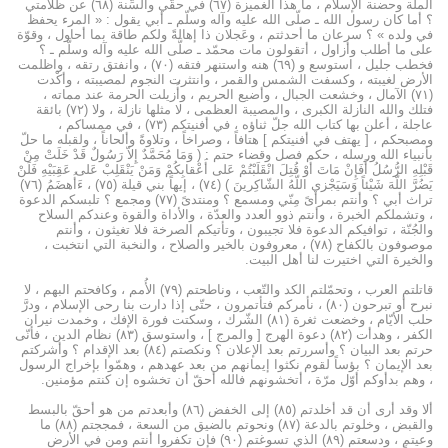
الملّة وحضنة الإسلام ، ما هذا الغميزة (٦۷) في حقّي والسِّنة (٦۸) عن ظلامتي
؟ أما كان رسول الله ـ صلّى الله عليه وآله وسلّم ـ أبي يقول : « المرء يحفظ
في ولده » ؟ سرعان ما أحدثتم ، وعَجلان ذا إهالةً ولكم طاقة بما أحاول ، وقوّة
على ما أطلب وأزاول ، أتقولون مات محمّد ـ صلَّى الله عليه وآله وسلَّم ـ ؟
فخطب جليل ، استوسع و (٦۹) هنه واستنهر فتقه (۷۰) ، وانفتق رتقه ، واظلمت
الأرض لغيبته ، وكسفت الشمس والقمر ، وانتثرت النجوم لمصيبته ، وأكْدت
(۷۱) الآمال ، وخشعت الجبال ، وأضيع الحريم ، وأُزيلت الحرمة عند مماته ،
فتلك والله النازلة الكبرى ، والمصيبة العظمى ، لا مثلها نازلة ، ولا (۷۲) بائقة
عاجلة ، أعلن بها كتاب الله جلّ ثناؤه ، في أفنيتكم (۷۳) ، في ممساكم ،
ومصبحكم ، [ يهتف في أفنيتكم ] هتافاً ، وصراخاً ، وتلاوةً وألحاناً ، ولقبله ما حلّ
بأنبياء الله ورسله ، حكم فصل وقضاء حتم : ( وَمَا مُحَمَّدٌ إِلاّ رَسُولٌ قَدْ خَلَتْ مِنْ
قَبْلِهِ الرُّسُلُ أَفَإِنْ مَاتَ أَوْ قُتِلَ انْقَلَبْتُمْ عَلى أَعْقابِكُمْ وَمَنْ يَنْقَلِبْ عَلى عَقِبَيْهِ فَلَنْ
يَضُرَّ اللّهَ شَيْئاً وَسَيَجْزي اللّهُ الشّاكِرينَ ) (۷٤) ، إيهاً بني قيلة (۷٥) ، ءَأُهضَمُ (۷٦)
تراث أبي ؟ وأنتم بمرأىً مِنّي ومسمع ؟ ومنتدىً (۷۷) ومجمع ؟ تلبسكم الدعوة
، وتشملكم الخبرة ، وأنتم ذوو العدد والعدّة ، والأداة والقوة وعندكم السلاح
والجُنّة ، توافيكم الدعوة فلا تجيبون ، وتأتيكم الصرخة فلا تغيثون ، وأنتم
موصوفون بالكفاح (۷۸) ، معروفون بالخير والصلاح ، والنخبة التي انتخبت ،
والخيرة التي اختيرت لنا أهل البيت.
قاتلتم العرب ، وتحمّلتم الكد والتّعب ، وناطحتم (۷۹) الأُمم ، وكافحتم البهم ، لا
نبرح أو تبرحون (۸۰) ، نأمركم فتأتمرون ، حتّى إذا دارت بنا رحى الإسلام ، ودرَّ
حلب الأيّام ، وخضعت ثغرة (۸۱) الشّرك ، وسكتت فورة الإفك ، وخمدت نيران
الكفر ، وهدأت (۸۲) دعوة الهرج [ والمرج ] ، واستوسق (۸۳) نظام الدين ، فأنّى
حرتم بعد البيان ؟ وأسررتم بعد الإعلان ؟ ونكصتم (۸٤) بعد الإقدام ؟ وأشركتم
بعد الإيمان ؟ بؤساً لقوم نكثوا إيمانهم من بعد عهدهم ، وهمّوا بإخراج الرسول
، وهم بدأوكم أوّل مرّة ، أتخشونهم فالله أحقّ أن تخشوه إن كنتم مؤمنين.
ألا وقد أرى أن قد أخلدتم (۸٥) إلى الخفض (۸٦) وأبعدتم من هو أحقّ بالبسط
والقبض ، وخلوتم بالدعة (۸۷) ونحوتم بالضيق من السعة ، فمججتم (۸۸) ما
وعيتم ، ودسعتم (۸۹) الذي تسوغتم (۹۰) فإن تكفروا أنتم ومن في الأرض