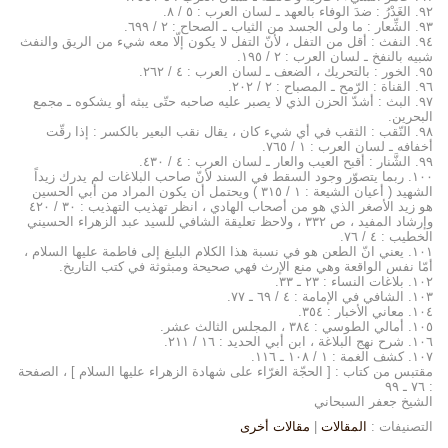
۹۲. الغَدْرُ : ضدَ الوفاء بالعهد ـ لسان العرب : ٥ / ۸.
۹۳. الشِّعار : ما ولى الجسد من الثياب ـ الصحاح : ۲ / ٦۹۹.
۹٤. النفث : أقل من التفل ، لأنّ التفل لا يكون إلّا معه شيء من الريق والنفث
شبيه بالنفخ ـ لسان العرب : ۲ / ۱۹٥.
۹٥. الخور : بالتحريك ، الضعف ـ لسان العرب : ٤ / ۲٦۲.
۹٦. القناة : الرّمح ـ المصباح : ۲ / ۲۰۲.
۹۷. البث : أشدّ الحزن الذي لا يصبر عليه صاحبه حتّى يبثه أو يشكوه ـ مجمع
البحرين.
۹۸. النّقب : الثقب في أي شيء كان ، يقال نقب البعير بالكسر : إذا رقّت
أخفافه ـ لسان العرب : ۱ / ۷٦٥.
۹۹. الشَّنار : أقبح العيب والعار ـ لسان العرب : ٤ / ٤۳۰.
۱۰۰. ربما يتصوّر وجود السقط في السند لأنّ صاحب البلاغات لم يدرك زيداً
الشهيد ( أعيان الشيعة : ۱ / ۳۱٥ ) ويحتمل أن يكون المراد من أبي الحسين
هو زيد الأصغر الذي هو من أصحاب الهادي ، انظر تهذيب التهذيب : ۳۰ / ٤۲۰
وإرشاد المفيد ، ص ۳۳۲ ، ولاحظ تعليقة الشافي للسيد عبد الزهراء الحسيني
الخطيب : ٤ / ۷٦.
۱۰۱. يعني انّ الطعن هو في نسبة هذا الكلام البليغ إلى فاطمة عليها السلام ،
أمّا نفس الواقعة وهي منع الإرث فهي صحيحة ومبثوثة في كتب التاريخ.
۱۰۲. بلاغات النساء : ۲۳ ـ ۳۳.
۱۰۳. الشافي في الإمامة : ٤ / ٦۹ ـ ۷۷.
۱۰٤. معاني الأخبار : ۳٥٤.
۱۰٥. أمالي الطوسي : ۳۸٤ ، المجلس الثالث عشر.
۱۰٦. شرح نهج البلاغة ، ابن أبي الحديد : ۱٦ / ۲۱۱.
۱۰۷. كشف الغمة : ۱ / ۱۰۸ ـ ۱۱٦.
مقتبس من كتاب : [ الحجّة الغرّاء على شهادة الزهراء عليها السلام ] ، الصفحة
: ۷٦ ـ ۹۹
الشيخ جعفر السبحاني
التصنيفات :
المقالات
|
مقالات أخرى