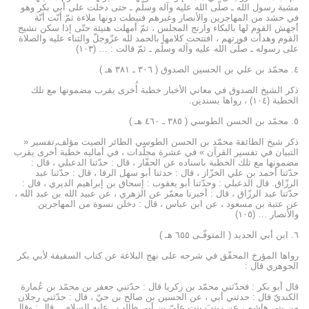
مشية رسول الله ـ صلّى الله عليه وآله وسلّم ـ حتى دخلت على أبي بكر وهو
في حشد من المهاجرين والأنصار وغيرهم فنيطت دونها ملاءة ثمّ أنّت أنّة
أجهش القوم لها بالبكاء وارتج المجلس ، ثمّ أمهلت هنيئة حتّى إذا سكن نشيج
القوم وهدأت فورتهم ، افتتحت كلامها بالحمد لله عزّوجلّ والثناء عليه والصلاة
على رسوله ـ صلّى الله عليه وآله وسلّم ـ ثمّ قالت : … (۱۰۳)
٤. محمّد بن علي بن الحسين الصدوق ( ۳۰٦ ـ ۳۸۱ هـ )
ذكر الشيخ الصدوق في معاني الأخبار خطبة أُخرى يقرب مضمونها مع تلك
الخطبة (۱۰٤) ، رواها بسندين.
٥. محمّد بن الحسن الطوسي ( ۳۸٥ ـ ٤٦۰ هـ )
ذكر شيخ الطائفة محمّد بن الحسن الطوسي الطائر الصيت مؤلف تفسير «
التبيان في تفسير القرآن » في عشرة مجلّدات ، في أماليه خطبة أُخرى يقرب
مضمونها مع تلك الخطبة باسناده عن الحفّار ، قال : حدّثنا الدعبلي ، قال :
حدّثنا أحمد بن علي الخزّاز ، قال : حدثنا أبو سهل الرفا ، قال : حدّثنا عبد
الرزّاق. قال الدعبلي : وحدّثنا أبو يعقوب : إسحاق بن إبراهيم الديري ، قال :
حدّثنا عبد الرزّاق ، قال : أخبرنا معمّر عن الزهري ، عن عبيد الله بن عبد الله ،
عن عتبة بن مسعود ، عن ابن عباس ، قال : دخلن نسوة من المهاجرين
والأنصار … (۱۰٥)
٦. ابن أبي الحديد ( المتوفّـى ٦٥٥ هـ )
رواها المؤرخ المحقّق في شرحه على نهج البلاغة عن كتاب السقيفة لأبي بكر
الجوهري قال :
قال أبو بكر : فحدّثني محمّد بن زكريا قال : حدّثني جعفر بن محمّد بن عُمارة
الكنديّ قال : حدثني أبي ، عن الحسين بن صالح بن حيّ ، قال : حدّثني رجلان
من بني هاشم ، عن زينبَ بنت عليّ بن أبي طالب ـ عليه السلام ـ. قال : وقال