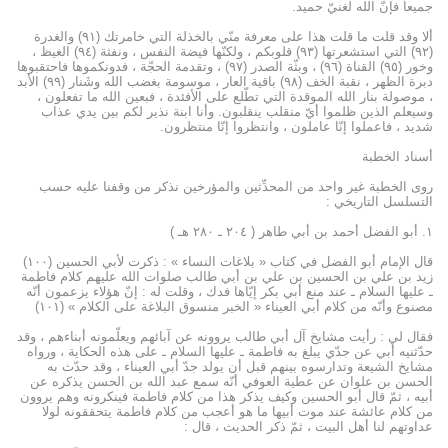
جميعاً فإنّ الله لغنيّ حميد.
ألا وقد قلت ما قلت هذا على معرفة منّي بالخذلة التي خامرتك (۹۱) والغدرة
(۹۲) التي استشعرتها (۹۳) قلوبكم ، ولكنّها فيضة النفس ، ونفثة (۹٤) الغيظ ،
وخور (۹٥) القناة (۹٦) ، وبثّة الصدر (۹۷) ، وتقدمة الحجّة ، فدونكموها فاحتقبوها
دبرة الظهر ، نقبة الخف (۹۸) باقية العار ، موسومة بغضب الله وشَنار (۹۹) الأبد
، موصولة بنار الله الموقدة التي تطّلع على الأفئدة ، فبعين الله ما تفعلون ،
وسيعلم الذين ظلموا أيّ منقلب ينقلبون. وأنا ابنة نذير لكم بين يدي عذاب
شديد ، فاعملوا إنّا عاملون ، وانتظروا إنّا منتظرون.
أسناد الخطبة
روى الخطبة غير واحد من المحدِّثين والمؤرخين نذكر من وقفنا عليه حسب
التسلسل التاريخي :
۱. أبو الفضل أحمد بن أبي طاهر ( ۲۰٤ ـ ۲۸۰ هـ )
قال الإمام أبو الفضل في كتاب « بلاغات النساء » : ذكرت لأبي الحسين (۱۰۰)
زيد بن علي بن الحسين بن علي بن أبي طالب صلوات الله عليهم كلام فاطمة
ـ عليها السلام ـ عند منع أبي بكر إيّاها فدك ، وقلت له : إنّ هؤلاء يزعمون أنّه
مصنوع وأنّه من كلام أبي العيناء « الخبر منسوق البلاغة على الكلام » (۱۰۱)
فقال لي : رأيت مشايخ آل أبي طالب يروونه عن آبائهم ويعلّمونه أبناءهم ، وقد
حدّثنيه أبي عن جدّي يبلغ به فاطمة ـ عليها السلام ـ على هذه الحكاية ، ورواه
مشايخ الشيعة وتدارسوه بينهم قبل أن يولد جدّ أبي العيناء ، وقد حدّث به
الحسن بن علوان عن عطية العوفي أنّه سمع عبد الله بن الحسن يذكره عن
أبيه ، ثمّ قال أبو الحسين وكيف يذكر هذا من كلام فاطمة فينكرونه وهم يروون
من كلام عائشة عند موت أبيها ما هو أعجب من كلام فاطمة يتحققونه لولا
عداوتهم لنا أهل البيت ، ثمّ ذكر الحديث ، قال :