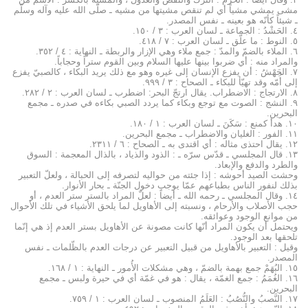
مشى يمشي مشياً أي لم تنقص مشيتها من مشيه ـ صلّى الله عليه وآله وسلّم
ـ شيئاً كأنّه هو بعينه ـ نفس المصدر.
٤. الحَشْدُ : الجماعة ـ لسان العرب : ۳ / ۱٥۰.
٥. النوط : ما علّق ـ لسان العرب : ۷ / ٤۱۸.
٦. الملاء بالضمّ والمدّ : جمع ملاء وهي الإزار والربطة ـ النهاية : ٤ / ۳٥۲.
والمراد منه : أي ضربوا بينها عليها السلام وبين القوم ستراً وحجاباً.
۷. الجَهْشُ : أن يفزع الإنسان إلى غيره وهو مع ذلك يريد البكاء ، كالصبيّ يفزع
إلى أُمّه وقد تهيّأ للبكاء ـ الصحاح : ۳ / ۹۹۹.
۸. الارتجاج : الاضطراب. يقال ارتجّ البحر: اضطرب ـ لسان العرب : ۲ / ۲۸۲.
۹. النشج : الصوت مع توجع وبكاء كما يردد الصبي بكاءه في صدره ـ مجمع
البحرين.
۱۰. هدأ كمنع : سَكَنَ ـ لسان العرب : ۱ / ۱۸۰.
۱۱. الفور : الغليان والاضطراب ـ مجمع البحرين.
۱۲. يقال احتذى مثاله : أي اقتدى به ـ الصحاح : ٦ / ۲۳۱۱.
۱۳. قال المجلسي ـ قدّس سرّه ـ : الذود والذياد ، بالذال المعجمة : السوق
والطرد والدفع والإبعاد.
وحشت الصيد أحوشه : إذا جئته من حواليه لتصرفه إلى الحبالة ، ولعلّ التعبير
بذلك لنفور الناس بطباعهم عمّا يوجب دخول الجنّة ـ بحار الأنوار.
۱٤. وقال المجلسي ـ رحمه الله ـ أيضاً : لعلّ المراد بالستر ستر العدم ، أو
حجب الأصلاب والأرحام ، ونسبته إلى الأهاويل لما يلحق الأشياء في تلك الأحوال
من موانع الوجود وعوائقه.
ويحتمل أن يكون المراد أنّها كانت مصونة عن الأهاويل بستر العدم إذ هي إنّما
تلحقها بعد الوجود.
وقيل : التعبير بالأهاويل من قبيل التعبير عن درجات العدم بالظّلمات ـ نفس
المصدر.
۱٥. البُهَمْ جمع بهمة بالضمّ ، وهي مشكلات الأُمور ـ النهاية : ۱ / ۱٦۸.
۱٦. الغُمَمُ : جمع الغمّة ، يقال : هو في غمّة أي في حيرة ولبس ـ مجمع
البحرين.
۱۷. النَّصبُ والنُّصُبُ : العَلَمُ المنصوب ـ لسان العرب : ۱ / ۷٥۹.