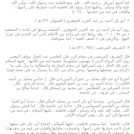
لما أجمع أبو بكر ـ رحمه الله ـ على منع فاطمة بنت رسول الله ـ صلّى الله
عليه وآله وسلّم ـ وعليها فدك وبلغ ذلك فاطمة لاثت خمارها على رأسها ،
وأقبلت في لمة من حفدتها … (۱۰۲)
۲. أبو بكر أحمد بن عبد العزيز الجوهري ( المتوفّى ۳۲۳ هـ )
روى أبو بكر أحمد بن عبد العزيز الجوهري ، الخطبة برمتها في كتابه « السقفية
» ص ۹۷ ـ ۱۰۱ ، وقد رواها عنه غير واحد من الأعلام كابن أبي الحديد في شرح
النهج ، والإربلي في « كشف الغمة » كما سيوافيك.
۳. الشريف المرتضى ( ۳٥٥ ـ ٤۳٦ هـ )
قال الشريف المرتضى في مقام الرد على القاضي عبد الجبار مؤلف المغني :
روى أكثر الرواة الذين لا يتهمون بتشيّع ولا عصبية فيه من كلامها ـ عليها السلام
ـ في تلك الحال ، بعد انصرافها عن مقام المنازعة والمطالبة ما يدلّ على ما
ذكرناه من سخطها وغضبها ، ونحن نذكر من ذلك ما يستدلّ به على صحة قولنا.
أخبرنا أبو عبد الله محمّد بن عمران المرزباني قال : [ حدّثني محمّد بن أحمد
الكاتب ] ، حدّثنا أحمد بن عبيد بن ناصح النحوي قال : حدثنا الزيادي ، قال :
حدثنا الشرقي بن القطامي ، عن محمد بن إسحاق قال : حدثنا صالح بن
كيسان ، عن عروة ، عن عائشة.
قال المرزباني : وحدثنا أبو بكر أحمد بن محمّد المكّي قال : حدثنا أبو العينا
محمّد بن القاسم السيمامي ، قال : حدّثنا ابن عائشة قال : لما قبض رسول
الله ـ صلّى الله عليه وآله وسلّم ـ أقبلت فاطمة ـ عليها السلام ـ في لمة من
حفدتها إلى أبي بكر ، وفي الرواية الأُولى.
قالت عائشة : لما سمعت فاطمة ـ عليها السلام ـ إجماع أبي بكر على منعها
فدك لاثت خمارها على رأسها ، واشتملت بجلبابها وأقبلت في لمة من حفدتها [
ثمّ اجتمعت الروايتان في هاهنا ] ونساء قومها تطأ ذيولها ما تخرم مشيتها