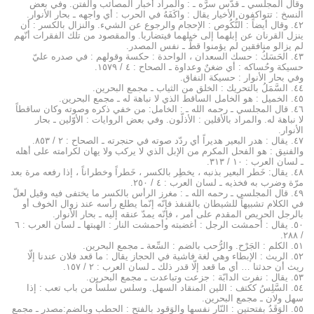
وقال المجلسي ـ قدَّس سرَّه ـ : والمراد أخبار المصائب والفتن. وفي بعض
النسخ : تتواكفون الأخيار يقال : واكَفَهُ في الحرب : أي واجهه ـ بحار الأنوار.
٤۲. وقال أيضاً : النُّكُوص : الإحجام والرجوع عن الشيء. والنزال بالكسر : أن
ينزل القرنان عن إبلهما إلى خيلهما فيتضاربا. والمقصود من تلك الفقرات أنّهم
لم يزالو منافقين لم يؤمنوا قطّ ـ نفس المصدر.
٤۳. الحَسَكُ : حسك السعدان ، الواحدة : حكسة وقولهم : في صدره عليّ
حسيكة وحُساكه : أي ضغنٌ وعداوة ـ الصحاح : ٤ / ۱٥۷۹.
وفي بحار الأنوار : حسيكة النفاق.
٤٤. السَّمَلُ بالتحريك : الخلق من الثياب ـ مجمع البحرين.
٤٥. الخميل : هو الخامل الساقط الذي لا نباهة له ـ مجمع البحرين.
٤٦. قال المجلسي ـ رحمه الله ـ : الخامل: من خفي ذكره وصوته وكان ساقطاً
لا نباهة له. والمراد بالأقلين : الأذلّون. وفي بعض الروايات : الأوّلين ـ بحار
الأنوار.
٤۷. يقال : هدر البعير هديراً أي ردّد صوته في حنجرته ـ الصحاح : ۲ / ۸٥۳.
والفنيق : هو الفحل المكرم من الإبل الذي لا يركب ولا يهان لكرامته على أهله
ـ لسان العرب : ۱۰ / ۳۱۳.
٤۸. يقال: خَطر البعير بذنبه ، يخطِر بالكسر ، خَطراً وخطراناً ، إذا رفعه مرة بعد
مرّة وضرب به فخذيه ـ لسان العرب : ٤ / ۲٥۰.
٤۹. قال المجلسي ـ رحمه الله ـ : مغرز الرأس بالكسر ما يختفى فيه وقيل لعلّ
في الكلام تشبيهاً للشيطان بالقنفذ فإنّه إنّما يطلع رأسه عند زوال الخوف أو
بالرجل الحريص المقدم على أمر ، فإنّه يمدّ عنقه إليه ـ بحار الأنوار.
٥۰. يقال : أحمشت الرجل : أغضبته وأحمشت النار : الهبتها ـ لسان العرب : ٦
/ ۲۸۸.
٥۱. الكلم : الجَرْح. والرُّحب بالضم : السِّعة ـ مجمع البحرين.
٥۲. الريث : الإبطاء وهي لغة فاشية في الحجاز يقال : ما قعد فلان عندنا إلّا
ريث أن حدثنا … أي ما قعد إلّا قدر ذلك ـ لسان العرب : ۲ / ۱٥۷.
٥۳. يقال : نفرت الدابّة : جزعت وتباعدت ـ مجمع البحرين.
٥٤. السَّلِسُ ككتف : اللين المنقاد السهل. وسلس سلساً من باب تعب : إذا
سهل ولان ـ مجمع البحرين.
٥٥. الوَقَدُ بفتحتين : النّار نفسها والوَقود بالفتح : الحطب وبالضم:مصدر ـ مجمع