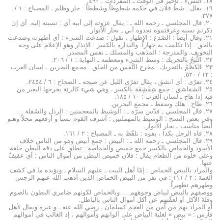
۱۸. النّسء : تأخير في الوقت ـ المفردات : ٤۹۲.
۱۹. يقال : شطّ فلان في حكمه شطوطاً وشططاً : جار وظلم ـ المصباح : ۱ /
۳۷۷.
۲۰. قال المجلسي ـ رحمه الله ـ : يقال عزوته إلى أبيه أي : نسبته إليه. أي إن
ذكرتم نسبه وعرفتموه تجدوه أبي ـ بحار الأنوار.
۲۱. وقال أيضاً : الصّدع : الإظهار ، تقول : صدعت الشيء : أي أظهرته وصدعت
بالحق : إذا تكلمت به جهاراً. والنذارة بالكسر : الإنذار وهو الإعلام على وجه
التخويف. والمدرجة : المذهب والمسلك ـ نفس المصدر.
۲۲. الثَّبَجُ بالتحريك : وسط الشيء ومعظمه ـ النهاية : ۱ / ۲۰٦.
۲۳. الكَظَمُ بالتحريك : مخرج النَّفَس من الحلق ـ مجمع البحرين ، لسان العرب
: ۱۲ / ٥۲۰.
۲٤. تفرّى : أي انشق ، يقال تفرّى الليل عن صبحه ـ الصحاح : ٦ / ۲٤٥٤.
۲٥. الشقاشق : جمع شِقْشِقَة بالكسر ـ وهي شيء كالرئة يخرجها البعير من
فيه إذا هاج ـ لسان العرب : ۱۰ / ۱۸٥.
۲٦. طاح : هلك وسقط ـ مجمع البحرين.
۲۷. قال المجلسي ـ قدّس سرّه ـ : الوشيظ بالمعجمتين : الرذل والسّفلة …
وفي بعض النسخ : الوسيط بالمهملتين : أشرف القوم نسباً و أرفعهم محلاً وهـو
أيضاً مناسب ـ بحار الأنوار.
۲۸. فاه الرجل بكذا ، يفوه : تلفّظ به ـ المصباح : ۲ / ۱٦۱.
۲۹. قال المجلسي ـ رحمه الله ـ : البيض : جمع أبيض وهو من الناس خلاف
الأسود والخماص بالكسر جمع خميص والخماصة : تطلق على دقة البطن خلقة
وعلى خلوه من الطعام يقال : فلان خميص البطن من أموال الناس : أي عفيفٌ
عنها.
والمراد بالبيض الخماص : إمّا أهل البيت ـ عليهم السلام ـ ويؤيده ما في كشف
الغمة : ۲ / ۱۱۱ : في نفر من البيض الخماص الذين أذهب الله عنهم الرجس
وطهرهم تطهيراً.
ووصفهم بالبيض لبياض وجوههم … وبالخماص لكونهم ضامري البطون بالصوم
وقلة الأكل أو لعفّتهم عن أكل أموال الناس بالباطل.
أو المراد بهم من آمن من العجم كسلمان ـ رضي الله عنه ـ و غيره ويقال لأهل
فارس : « بيض » لغلبة البياض على ألوانهم وأموالهم ، إذ الغالب في أموالهم