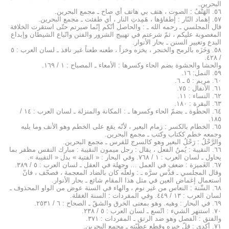
البحرين.
٥٦. الهَتْفُ : الصوت ، هتف بي هاتف أي صاح ـ مجمع البحرين.
٥۷. إهماد النّار : إطفاؤها ، هَمِدتِ النار ، أي طفئت ـ مجمع البحرين.
قال المجلسي ـ رحمه الله ـ : والحاصل أنّكم إنّما صبرتم حتّى استقرت الخلافة
المغصوبة عليكم ، ثمّ شرعتم في تهييج الشرور والفتن واتّباع الشيطان وإبداع
البدع وتغيير السنن ـ بحار الأنوار.
٥۸. وَخَزَه بالرمح والخنجر ، يخزه وخزاً ، طعنه طعناً غير نافذ ـ لسان العرب : ٥
/ ٤۲۸.
والحشا والحشوة بضم الحاء وكسرها : الأمعاء ـ المصباح : ۱ / ۱٦۹.
٥۹. النمل: ۱٦.
٦۰. مريم : ٥ ـ ٦.
٦۱. الأنفال : ۷٥.
٦۲. النساء : ۱۱.
٦۳. البقرة : ۱۸۰.
٦٤. الحظوة ـ بضمّ الحاء وكسرها ـ : المكانة والمنزلة ـ لسان العرب : ۱٤ /
۱۸٥.
٦٥. الخطام بالكسر : زمام البعير ، لأنّه يقع على الخطم وهو الأنف وما يليه
وجمعه خطم ككتاب وكتب ـ مجمع البحرين.
والرَّحْلُ : رَحْلُ البعير وهو كالسرج للفرس ـ مجمع البحرين.
٦٦. النقيبة : يُمنُ الفعل ، يقال : رجل ميمون النقيبة : مبارك النفس مظفر بما
يحاول ـ لسان العرب : ۱ / ۷٦۸. وفي البحار : « الفتية » بدل « النقيبة ».
٦۷. الغَميزة : ضعف في العمل … وجهلة في العقل ـ لسان العرب : ٥ / ۳۸۹.
وقال المجلسي ـ قدَّس سرَّه ـ : ولعلّه كان بالضاد المعجمة ، فصحّف ، فانّ
استعمال إغماض العين في مثل هذا المقام شائع ـ بحار الأنوار.
٦۸. السِّنة : النعاس من غير نوم ، والهاء في السنة عوض من الواو المحذوف ـ
لسان العرب : ۱۳ / ٤٤۹. وفي المفردات : السنة الغفلة.
٦۹. في البحار : وهيه. وهو بمعنى الخرق والشقّ ـ الصحاح : ٦ / ۲٥۳۱.
۷۰. استنهر الشيء : اتّسع ـ لسان العرب : ٥ / ۲۳۸.
والفتق : الفصل وهو ضد الرتق ـ المفردات : ۳۷۱.
۷۱. أكدى : قلّ خيره وقطع عطيّته ـ مجمع البحرين.