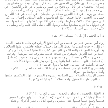
جعفر بن محمّد بن عليّ بن الحسين عن أبيه. قال أبوبكر : وحدّثني عثمان بن
عمران العجيفيّ ، عن نائل بن نجيح بن عمير بن شَمِر ، عن جابر الجُعفيّ ، عن
أبي جعفر محمّد بن عليّ ـ عليه السلام ـ ، قال أبو بكر : وحدّثني أحمد بن
محمّد بن يزيد ، عن عبد اللّه بن محمّد بن سليمان ، عن أبيه ، عن عبد الله بن
حسن بن الحسن. قالوا جميعاً : لمّا بلغ فاطمة ـ عليها السلام ـ إجماعُ أبي بكر
على منعها فَدَك ، لاثتْ خِمارَها ، وأقبلت في لُمّة من حَفَدَتِها ونساء قومها ، تطأ
في ذيولها ، ما تخرم مشْيتها مشْية رسول الله ـ صلّى الله عليه وآله وسلّم ـ ،
حتّى دخلت على أبي بكر .. (۱۰٦)
۷. أبو الحسن الإربلي ( المتوفّى ٦۹۳ هـ )
روى أبو الحسن علي بن عيسى بن أبي الفتح الاربلي في كتاب « كشف الغمة
» وقال : « حيث انتهى بنا القول إلى هنا ، فلنذكر خطبة فاطمة ـ عليها السلام ـ
وقد أوردها الموالف والمخالف ونقلتُها من كتاب « السقيفة » تأليف أبي بكر
أحمد بن عبد العزيز الجوهري من نسخة قديمة مقروءة على مؤلفها ، وقرئت
عليه في ربيع الآخر سنة اثنتين وعشرين وثلاثمائة ، روى رجاله عن عدّة طرق
انّ فاطمة ـ عليها السلام ـ لما بلغها إجماع أبي بكر على منعها فدكاً لاثت
خمارها وأقبلت في لمة من حفدتها ونساء قومها (۱۰۷)
ولنقتصر بهذا المقدار من الاسناد ، فلو أردنا الاستقصاء ، لطال بنا الكلام ،
ولطال موقفنا مع القراء.
ونختم الرسالة بالسلام على الصدّيقة الشهيدة الممنوع إرثها ، المكسور ضلعها
، المظلوم بعلها ، المقتول ولدها سلاماً ، لا بداية له ولا نهاية.
الهوامش
——————————————————————————–
۱. الحَفَدُ والحفدة : الأعوان والخدمة . لسان العرب : ۳ / ۱٥۳.
۲. تطأ ذيولها : قال المجلسي ـ قدّس سرّه ـ : أي كانت أثوابها طويلة تستر
قدميها وتضع عليها قدمها عند المشي ، وجمع الذيل باعتبار الأجزاء أو تعدّد
الثياب ـ بحار الأنوار.
۳. وقال أيضاً : الخرم : الترك والنقص والعدول ، والمشية بالكسر : الاسم من