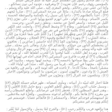
(۱۹) ، لقد جاءكم رسول من أنفسكم عزيز عليه ما عنتّم حريص عليكم
بالمؤمنين رؤوف رحيم. فإن تعزوه (۲۰) وتعرفوه ، تجدوه أبي دون نسائكم ،
وأخا ابن عمّي دون رجالكم ، ولنعم المعزى إليه ـ صلّى الله عليه وآله وسلّم ـ ،
فبلّغ الرسالة صادعاً بالنذارة ، مائلاً عن مدرجة المشركين (۲۱) ، ضارباً ثَبَجهم
(۲۲) ، آخذاً بأكظامهم (۲۳) ، داعياً إلى سبيل ربّه بالحكمة والموعظة الحسنة ،
يكسر الأصنام ، وينكث الهام ، حتّى انهزم الجمع وولّوا الدبر ، حتّى تفرّى (۲٤)
الليل عن صبحه ، وأسفر الحقّ عن محضه ، ونطق زعيم الدين ، وخرست
شقاشق (۲٥) الشياطين ، وطاح (۲٦) وشيظ النفاق (۲۷) ، وانحلّت عقد الكفر
والشقاق ، وفهتم (۲۸) بكلمة الإخلاص في نفر من البيض الخماص (۲۹) ( الَّذينَ
أَذْهَبَ اللّه عَنْهُمُ الرِّجس وَطَهَّرهُمْ تَطْهِيراً ) و ( كُنْتُمْ عَلى شَفا حُفْرَة مِنَ النّار )
، مذقة الشارب (۳۰) ونهزة (۳۱) الطامع وقبسة (۳۲) العجلان ، وموطئ الأقدام ،
تشربون الطَّرَق (۳۳) ، وتقتاتون القدّ (۳٤) أذلّة خاسئين [ صاغرين ] ، تخافون
أن يتخطّفكم الناس من حولكم ، فأنقذكم الله تبارك وتعالى بأبي محمّد ـ صلَّى
الله عليه وآله وسلَّم ـ بعد اللّتيّا والّتي ، وبعد أن (۳٥) مني ببهم الرجال وذؤبان
العرب ، ومردة أهل الكتاب ، كلّما أوقدوا ناراً للحرب أطفأها الله ، أو نجم قرن
الشيطان (۳٦) أو فغرت فاغرة من المشركين (۳۷) قذف أخاه في لهواتها (۳۸)
فلا ينكفئ حتّى يطأ صماخها بأخمصه (۳۹) ، ويخمد لهبها بسيفه ، مكدوداً في
ذات الله ، مجتهداً في أمر الله ، قريباً من رسول الله ، سيّداً في أولياء الله ،
مشمّراً ناصحاً ، مجدّاً كادحاً ، لا تأخذه في الله لومة لائم ، وأنتم في رفاهية من
العيش (٤۰) وادعون ، فاكهون آمنون ، تتربّصون بنا الدوائر، وتتوكّفون الأخبار
(٤۱) ، وتنكصون عند النزال (٤۲) ، وتفرّون من القتال.
فلمّا اختار الله لنبيّه دار أنبيائه ، ومأوى أصفيائه ، ظهر فيكم حسكة النّفاق (٤۳)
، وسمل جلباب الدين (٤٤) ، ونطق كاظم الغاوين ، ونبغ خامل (٤٥) الأقلّين (٤٦)
، وهدر فنيق المبطلين (٤۷) ، فخطر (٤۸) في عرصاتكم ، وأطلع الشيطان رأسه
من مغرزه (٤۹) هاتفاً بكم ، فألفاكم لدعوته مستجيبين ، وللعزّة فيه ملاحظين ،
ثمّ استنهضكم فوجدكم خفافاً ، وأحمشكم (٥۰) فألفاكم غضاباً ، فوسمتم غير
إبلكم ووردتم غير مشربكم.
هذا والعهد قريب والكلم رحيب (٥۱) ، والجرح لمّا يندمل ، والرّسول لمّا يُقْبَر ;