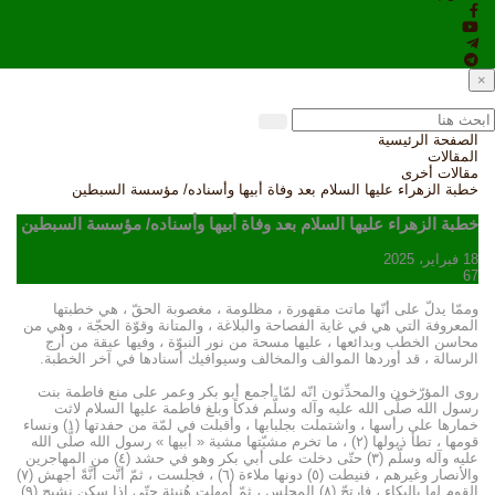
×
الصفحة الرئيسية
المقالات
مقالات أخرى
خطبة الزهراء عليها السلام بعد وفاة أبيها وأسناده/ مؤسسة السبطين
خطبة الزهراء عليها السلام بعد وفاة أبيها وأسناده/ مؤسسة السبطين
18 فبراير، 2025
67
وممّا يدلّ على أنّها ماتت مقهورة ، مظلومة ، مغصوبة الحقّ ، هي خطبتها
المعروفة التي هي في غاية الفصاحة والبلاغة ، والمتانة وقوّة الحجّة ، وهي من
محاسن الخطب وبدائعها ، عليها مسحة من نور النبوّة ، وفيها عبقة من أرج
الرسالة ، قد أوردها الموالف والمخالف وسيوافيك أسنادها في آخر الخطبة.
روى المؤرّخون والمحدِّثون انّه لمّا أجمع أبو بكر وعمر على منع فاطمة بنت
رسول الله صلَّى الله عليه وآله وسلَّم فدكاً وبلغ فاطمة عليها السلام لاثت
خمارها على رأسها ، واشتملت بجلبابها ، وأقبلت في لمّة من حفدتها (۱) ونساء
قومها ، تطأ ذيولها (۲) ، ما تخرم مشيّتها مشية « أبيها » رسول الله صلَّى الله
عليه وآله وسلَّم (۳) حتّى دخلت على أبي بكر وهو في حشد (٤) من المهاجرين
والأنصار وغيرهم ، فنيطت (٥) دونها ملاءة (٦) ، فجلست ، ثمّ أنَّت أنَّةً أجهش (۷)
القوم لها بالبكاء ، فارتجّ (۸) المجلس ، ثمّ أمهلت هُنيئة حتّى إذا سكن نشيج (۹)