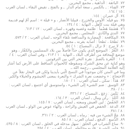
۷۲. البائقة : الداهية ـ مجمع البحرين.
۷۳. الفِناء : ـ بالكسر ـ سعة أمام الدار. ـ و بالفتح ـ نقيض البقاء ـ لسان العرب
: ۱٥ / ۱٦٤.
۷٤. آل عمران : ۱٤٤.
۷٥. بنو قيله: الأوس والخزرج ، قبيلتا الأنصار ، و « قيلة » : اسم أمّ لهم قديمة
وهي قيلة بنت كاهل ـ النهاية : ٤ / ۱۳٤.
۷٦. هَضَمَهُ هَضْماً : ظلمه وغصبه وقهره ـ لسان العرب : ۱۲ / ٦۱۳.
۷۷. الندي والنّادي : المجلس ـ مجمع البحرين.
۷۸. المكافحة : المضاربة والمدافعة تلقاء الوجه ـ لسان العرب : ۲ / ٥۷۳.
۷۹. نَطَحَهُ ، نَطحاً : أصابه بقرنه ـ مجمع البحرين.
۸۰. لا نبرح : لا نزال ـ المصباح : ۱ / ٥٤.
۸۱. الثَّغْرُ : الموضع الذي يكون حدّاً فاصلاً بين بلاد المسلمين والكفّار ، وهو
موضع المخافة من أطراف البلاد ـ النهاية : ۱ / ۲۱۳ ، وفي لسان العرب : ٤ /
۱۰٤ : الثُّغرة بالضمّ : نقرة النحر التي بين الترقوتين.
وهو كناية عن محق الشرك وسقوطه كالحيوان الساقط على الأرض كما أشار
إليه العلّامة المجلسي ـ رحمه الله ـ.
وما في المتن كان موجوداً في النسخ الّتي بأيدينا ولكن في البحار نقلاً عن
الاحتجاج : « وخضعت نعرة الشرك » والنعرة بمعنى الخيشوم والخيلاء والكبر.
۸۲. هَدَأ : سكن ـ لسان العرب : ۱ / ۱۸۰.
۸۳. الوَسق : ضم الشيء إلى الشيء ، واستوسق أي اجتمع ـ لسان العرب :
۱۰ / ۳۸۰.
۸٤. نَكَصَ : رَجَعَ ـ المصباح : ۲ / ۳۳٦.
۸٥. أخْلَدَ : ركن ومال ـ لسان العرب : ۳ / ۱٦٤.
۸٦. الخَفْضُ : لين العيش وسعته ـ لسان العرب : ۷ / ۱٤٥.
۸۷. الدعة : الخفض في العيش والراحة ، والهاء عوض من الواو ـ لسان العرب
: ۸ / ۳۸۱.
۸۸. مَجّ الشيء من فيه : رماه ـ لسان العرب : ۲ / ۳٦۱.
۸۹. الدَّسع : الدفع ـ لسان العرب : ۸ / ۸٥
۹۰. ساغ الشراب في الحلق : سهل مدخله في الحلق ـ لسان العرب : ۸ / ٤۳٥.
۹۱. خامر الشيء : قاربه وخالطه ـ لسان العرب : ٤ / ۲٥٤.