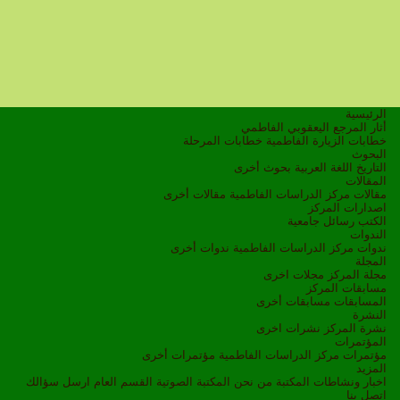
الرئيسية
أثار المرجع اليعقوبي الفاطمي
خطابات الزيارة الفاطمية
خطابات المرحلة
البحوث
التاريخ
اللغة العربية
بحوث أخرى
المقالات
مقالات مركز الدراسات الفاطمية
مقالات أخرى
اصدارات المركز
الكتب
رسائل جامعية
الندوات
ندوات مركز الدراسات الفاطمية
ندوات أخرى
المجلة
مجلة المركز
مجلات اخرى
مسابقات المركز
المسابقات
مسابقات أخرى
النشرة
نشرة المركز
نشرات اخرى
المؤتمرات
مؤتمرات مركز الدراسات الفاطمية
مؤتمرات أخرى
المزيد
اخبار ونشاطات
المكتبة
من نحن
المكتبة الصوتية
القسم العام
ارسل سؤالك
اتصل بنا