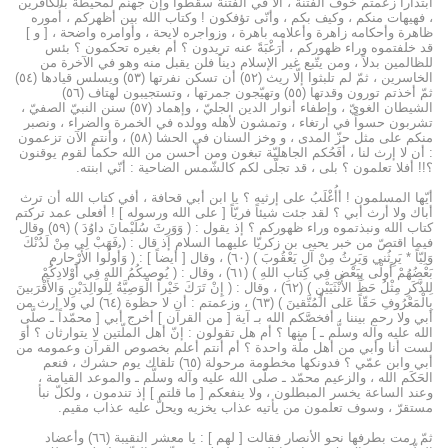
ابتداراً زعمتم خوف الفتنة ، ألا في الفتنة سقطوا وإنّ جهنّم لمحيطة بالكافرين
، فهيهات منكم ، وكيف بكم ، وأنّى تؤفكون ! وكتاب الله بين أظهركم ، أُموره
ظاهرة وأحكامه زاهرة وأعلامه باهرة ، وزواجره لايحة ، وأوامره واضحة ، [ و ]
قد خلفتموه وراء ظهوركم ، أَرَغْبَةً عنه تريدون ؟ أم بغيره تحكمون ؟ بئس
للظالمين بدلاً ، ومن يتّبع غير الإسلام ديناً فلن يقبل منه وهو في الآخرة من
الخاسرين ، ثمّ لم تلبثوا إلّا ريث (٥۲) أن تسكن نفرتها (٥۳) ويسلس قيادها (٥٤)
ثمّ أخذتم تورون وقدتها (٥٥) وتهيّجون جمرتها ، وتستجيبون لهتاف (٥٦)
الشيطان الغويّ ، وإطفاء أنوار الدين الجليّ ، وإهماد (٥۷) سنن النبيّ الصفيّ ،
تشربون حسواً في ارتغاء ، وتمشون لأهله وولده في الخمرة والضراء ، ونصبر
منكم على مثل حزّ المدى ، و وخز السنان في الحشا (٥۸) ، وأنتم الآن تزعمون
: أن لا إرث لنا ، أفَحُكم الجاهليّة تبغون ومن أحسن من الله حكماً لقوم يوقنون
؟!! أفلا تعلمون ؟ بلى ، قد تجلّى لكم كالشّمس الضاحية : أنّي ابنته.
أيّها المسلمون ! أأُغْلَبُ على إرثيه ؟ يا ابن أبي قحافة ، أفي كتاب الله أن ترث
أباك ولا أرث أبي ؟ لقد جئت شيئاً فريّاً [ على الله ورسوله ] ! أفعلى عمد تركتم
كتاب الله ونبذتموه وراء ظهوركم ؟ إذ يقول : ( وَوَرِثَ سُلَيْمانَ داوُدَ ) (٥۹) وقال
فيما اقتصّ من خبر يحيى بن زكريّا عليهما السلام إذ قال : ( فَهَبْ لِي مِنْ لَدُنْكَ
وَلِيّاً * يَرِثُني وَيَرِثُ مِنْ آلِ يَعْقُوبَ ) (٦۰) ، وقال [ أيضاً ] : ( وَأُولُوا الأَرْحارمِ
بَعْضُهُمْ أَولْى بِبَعْض فِي كِتابِ اللهِ ) (٦۱) ، وقال : ( يُوصيكُمُ الله فِي أَوْلادِكُمْ
لِلذَّكَرِ مِثْلُ حَظِّ الأُنْثَيَيْنِ ) (٦۲) ، وقال : ( إِنْ تَرَكَ خَيْراً الْوَصِيَّةُ لِلْوالِدَيْنِ وَالأَقْرَبينَ
بِالْمَعْرُوفِ حَقّاً عَلى الْمُتَّقينَ ) (٦۳) ، وزعمتم : أن لا حظوة (٦٤) لي ولا إرث من
أبي ولا رحم بيننا ، أفخصَّكم الله بـ آية [ من القرآن ] أخرج أبي [ محمّداً ـ صلَّى
الله عليه وآله وسلَّم ـ ] منها ؟ أم هل تقولون : إنّ أهل الملّتين لا يتوارثان ؟ أوَ
لست أنا وأبي من أهل ملّة واحدة ؟ أم أنتم أعلم بخصوص القرآن وعمومه من
أبي وابن عمّي ؟ فدونكها مخطومة مرحولة (٦٥) تلقاك يوم حشرك ، فنعم
الحَكَم الله ، والزعيم محمّد ـ صلَّى الله عليه وآله وسلَّم ـ والموعد القيامة ،
وعند الساعة يخسر المبطلون ، ولا ينفعكم [ ما قلتم ] إذ تندمون ، ولكلّ نبأ
مستقرّ ، وسوف تعلمون من يأتيه عذاب يخزيه ويحلّ عليه عذاب مقيم.
ثمّ رمت بطرفها نحو الأنصار فقالت [ لهم ] : يا معشر النقيبة (٦٦) وأعضاد