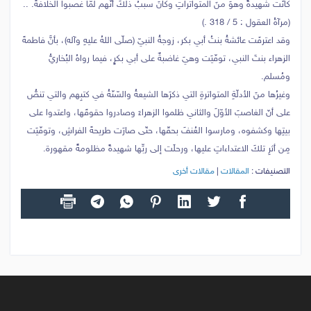
كانَت شهيدةً وهوَ منَ المتواتراتِ وكانَ سببُ ذلكَ أنّهم لمّا غصبوا الخلافةَ. ..
(مرآةُ العقول : 5 / 318 .)
وقد اعترفَت عائشةُ بنتُ أبي بكر، زوجةُ النبيّ (صلّى اللهُ عليهِ وآله)، بأنَّ فاطمةَ
الزهراء بنتَ النبي، توفّيَت وهيَ غاضبةٌ على أبي بكرٍ، فيما رواهُ البُخاريُّ
ومُسلم.
وغيرُها منَ الأدلّةِ المتواترةِ التي ذكرَها الشيعةُ والسّنّةُ في كتبِهم والتي تنصُّ
على أنّ الغاصبَ الأوّلَ والثاني ظلموا الزهراءَ وصادروا حقوقَها، واعتدوا على
بيتِها وكشفوه، ومارسوا العُنفَ بحقّها، حتّى صارَت طريحةَ الفراشِ، وتوفّيَت
مِن أثرِ تلكَ الاعتداءاتِ عليها، ورحلَت إلى ربِّها شهيدةً مظلومةً مقهورة.
التصنيفات :
المقالات
|
مقالات أخرى