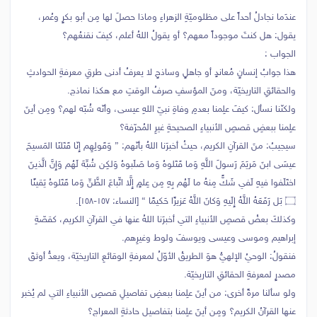
عندَما نجادلُ أحداً على مظلوميّةِ الزهراءِ وماذا حصلَ لها مِن أبو بكرٍ وعُمر،
يقول: هل كنتَ موجوداً معهم؟ أو يقولُ اللهُ أعلم، كيفَ نقنعُهم؟
الجواب :
هذا جوابُ إنسانٍ مُعاندٍ أو جاهلٍ وساذجٍ لا يعرفُ أدنى طرقِ معرفةِ الحوادثِ
والحقائقِ التاريخيّة، ومنَ المؤسفِ صرفُ الوقتِ مع هكذا نماذج.
ولكنّنا نسأل: كيفَ علِمنا بعدمِ وفاةِ نبيّ اللهِ عيسى، وأنّه شُبّه لهم؟ ومِن أينَ
علِمنا ببعضِ قصصِ الأنبياءِ الصحيحةِ غيرِ المُحرّفة؟
سيجيبُ: منَ القرآنِ الكريم، حيثُ أخبرَنا اللهُ بأنّهم: { وَقَولِهِم إِنّا قَتَلنَا المَسيحَ
عيسَى ابنَ مَريَمَ رَسولَ اللَّهِ وَما قَتَلوهُ وَما صَلَبوهُ وَلكِن شُبِّهَ لَهُم وَإِنَّ الَّذينَ
اختَلَفوا فيهِ لَفي شَكٍّ مِنهُ ما لَهُم بِهِ مِن عِلمٍ إِلَّا اتِّباعَ الظَّنِّ وَما قَتَلوهُ يَقينًا
۝ بَل رَفَعَهُ اللَّهُ إِلَيهِ وَكانَ اللَّهُ عَزيزًا حَكيمًا } [النساء: ١٥٧-١٥٨].
وكذلكَ بعضُ قصصِ الأنبياءِ التي أخبرَنا اللهُ عنها في القرآنِ الكريم، كقصّةِ
إبراهيم وموسى وعيسى ويوسفَ ولوط وغيرِهم.
فنقولُ: الوحيُ الإلهيُّ هوَ الطريقُ الأوّلُ لمعرفةِ الوقائعِ التاريخيّة، ويعدُّ أوثقَ
مصدرٍ لمعرفةِ الحقائقِ التاريخيّة.
ولو سألنا مرةً أخرى: من أينَ علِمنا ببعضِ تفاصيلِ قصصِ الأنبياءِ التي لم يُخبر
عنها القرآنُ الكريم؟ ومِن أينَ علِمنا بتفاصيلِ حادثةِ المعراج؟