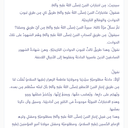
سيجيبُ: مِن اخباراتِ النبيّ (صلّى اللهُ عليهِ وآله).
فنقولُ: فاخباراتُ النبيّ (صلّى اللهُ عليهِ وآله) طريقٌ ثانٍ مِن طرقِ ثبوتِ
الحوادثِ والوقائعِ التاريخيّة.
ثمَّ نسألُ مرّةً ثالثة: سيرةُ النبيّ (صلّى اللهُ عليهِ وآله) مِن أيّ طريقٍ وصلنا؟
سيقولُ: مِن طريقِ أصحابِ النبيّ (صلّى اللهُ عليهِ وآله) وهُم الشهودُ على تلكَ
الحوادث.
نقولُ: وهذا طريقٌ ثالثٌ لثبوتِ الحوادثِ التاريخيّةِ، وهيَ شهادةُ الشهودِ
الصادقينَ الذينَ عاصروا الحادثةَ ونقلوها إلى الأجيالِ اللاحقة.
نقولُ:
أوّلاً: حادثةُ مظلوميّةِ سيّدتِنا ومولاتِنا فاطمةَ الزهراءِ (عليها السلام) نُقلَت لنا
مِن طريقِ إخبارِ النبيّ الأعظمِ (صلّى اللهُ عليهِ وآله) بأنّ ابنتَه ستُظلم مِن بعده،
ويُهجَم على دارِها، ويُغصَب حقّها، ويمنعُ إرثُها، ويُكسَرُ ضلعُها ووو
وهذهِ الاخباراتُ النبويّةُ موجودةٌ في الكثيرِ مِن أحاديثِنا، وسبقَ وأن ذكَرنا
بعضَها.
وهذا مِن قبيلِ إخبارِ النبيّ (صلّى اللهُ عليهِ وآله) بمظلوميّةِ ومقتلِ ولدِه
الإمامِ الحُسين (عليهِ السلام)، ومظلوميّة ومقتل مولانا أميرِ المؤمنينَ (عليهِ