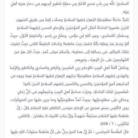
السلام)، كلُّه مِن بابِ تحذيرِ الأمّةِ مِن مغبّةِ تلطيخِ أيديهم في دماءِ عترتِه أهلِ
بيتِه.
ثانياً: حادثةُ مظلوميّةِ الزهراءِ (عليها السلام) وصلَت إلينا مِن طريقِ الشهودِ
الذينَ عاصروا الحادثةَ أمثال أميرِ المؤمنينَ والإمامِ الحسن (عليهما السلام)
وسلمانَ المُحمّدي، وعبدِ اللهِ ابنِ عبّاس، وعمّارٍ بنِ ياسر، والخليفةِ الأوّل، حيثُ
أقرّ وندمَ عندَ وفاتِه بأنّهُ كشفَ بيتَ فاطمة! وكذلكَ الخليفةُ الثاني حيثُ اعترفَ
بتلكَ الجرائمِ، في رسالتِه إلى معاوية، وأسلمَ مولى عُمر، حيثُ كانَ هوَ منَ
المُهاجمينَ على دارِ الزهراء، وغيرِهم.
وتناقلَ أئمّةُ أهلِ البيتِ كالإمامِ زينِ العابدينَ والباقرِ والصادقِ والكاظمِ والرّضا
والهادي (عليهم السلام) مظلوميّةَ جدّتِهم الزهراءِ (عليها السلام) فيما رووه عن
أجدادِهم أميرِ المؤمنينَ والحسنِ والحُسين (عليهم السلام) الذينَ كانوا
مُعاصرينَ لتلكَ الحادثةِ، وجرَت مدامعُ أهلِ البيتِ وشيعتُهم في كلِّ زمانٍ
ومكانٍ على مظلوميّتِها، بحيثُ تُعدُّ مظلوميّتُها وما جرى عليها منَ المتواترات.
روى الكُليني بسندٍ صحيحٍ عن الإمامِ موسى الكاظمِ عليهِ السلام قالَ : إنَّ
فاطمةَ عليها السّلام صدّيقةٌ شهيدةٌ وإنَّ بناتِ الأنبياء لا يطمثنَ . (الكافي
للكُليني : 1 / 458)
قالَ العلّامةُ المجلسي : ثمَّ إنَّ هذا الخبرَ يدلُّ على أنَّ فاطمةَ صلواتُ اللهِ عليها