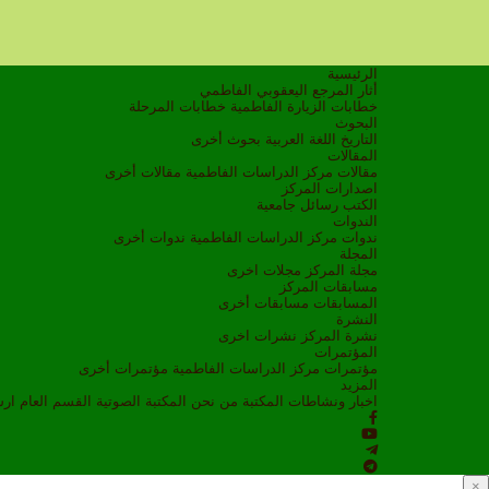
الرئيسية
أثار المرجع اليعقوبي الفاطمي
خطابات الزيارة الفاطمية
خطابات المرحلة
البحوث
التاريخ
اللغة العربية
بحوث أخرى
المقالات
مقالات مركز الدراسات الفاطمية
مقالات أخرى
اصدارات المركز
الكتب
رسائل جامعية
الندوات
ندوات مركز الدراسات الفاطمية
ندوات أخرى
المجلة
مجلة المركز
مجلات اخرى
مسابقات المركز
المسابقات
مسابقات أخرى
النشرة
نشرة المركز
نشرات اخرى
المؤتمرات
مؤتمرات مركز الدراسات الفاطمية
مؤتمرات أخرى
المزيد
اخبار ونشاطات
المكتبة
من نحن
المكتبة الصوتية
القسم العام
ار
×