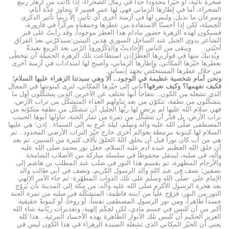
صخرة نائية، أو حيّزاً محدوداً جداً في رمال الصحراء، إذا كانت من أزهار ربيع
الصحراء، أما في إطارها الزماني فهي لها عمر قصير لا يتجاوز عدّة أيام،
وسرعان ما تذبل، وليس لها في أزمنة أُخرى أي تأثير، إلاّ ربما تأثير الذكرى
الجميلة، لكن إذا أحسنّا الاستفادة من عطرها وجمعناه مركّزاً في قارورة،
فسيكون لهذه الزهرة حضور مادام هذا العطر موجوداً، وقد رأيتُ على قبر
الشاعر بدوي الجبل عند الساحل السوري هذين البيتين:سيذكرُني بعدَ الفراقِ
أحبّتي ويبقى من الناس الأحاديثُ والذِكْرُورودُ الرُبى بعد الربيعِ بعيدةٌ
ويُدنيكَ منها في قواريرِها العِطْرُإذن استطاعت تلك الزهرة الجميلة أن تتخطّى
بعطرها حيّزها المكاني، وإطارها الزماني، وأصبح لها امتدادات في أزمنة أُخرى
من خلال عطرها المستخلَص بجهد إنساني.
ونحن أمام شخصية عظيمة في الوجود.. ألا وهي سيدتنا الزهراء عليها السلام؛
فكيف نفهمها؟ وكيف نعرفها؟
نأتي إلى حيّزها المكاني، لنرى كينونتها في المجال
الذي تشغله من الكون.. نتفاجأ أنها تختلف عن الآخرين الذين يتشكّلون أول ما
يتشكّلون من نطفة، تتكوّن من بعد تناولهم الغذاء المتشكّل من تراب الأرض،
فهي سلام الله عليها لم يرتضِ لها ربُّها الجليل أن تتشكّل من نطفة متكوّنة من
تراب الأرض، بل قدّر أن تتشكّل من ثمرة من ثمار الجنة، تناولها أبوها الحبيب
المصطفى صلّى الله عليه وآله وسلّم، ليلة عُرِج به إلى السماء.. إذن؛ هي عليها
السلام لها كينونة مرتبطة بعوالم أُخرى خارج حيّز التراب الأرضي المحدود.. ثم
هي من أب كان نوراً قبل أن يخلق اللهُ الخلقَ بآلاف كثيرة من السنين، ثم بعد
أن خلق الله العظيم عبده آدم عليه السلام، جعل نور محمد صلى الله عليه
وآله، في صلبه، لينتقل محفوظاً في سلسلة مباركة من الأصلاب الشامخة
والأرحام المطهرة، ثم يقسم هذا النور في صلب عبد المطلب بن هاشم إلى
نصفين؛ نصف في عبد الله والد الرسول الكريم، ونصف في أبي طالب والد
الإمام علي -صلّى الله وسلّم على تلك الذوات المطهّرة- ثم جاء الأمر الإلهي
بعد هجرة الرسول الأكرم صلى الله عليه وآله، من مكة إلى المدينة بأن يُزوّج
النور من النور، فزوّج علياً من ابنته فاطمة، المتشكّلة في صلبه من ثمرة الجنة
جسداً طاهراً، ومن نور الرسول المصطفى نفساً، أو روحاً، أو كينونةً حقيقية
أكبر من أن تُلبس في جسم مادي، لكن لحِكَم إلهية، وتقديرات ربّانية شاء الله
العزيز الحكيم أن تُلبس تلك الأنوار الطاهرة بهذه الأجساد المرئية.. هذا كله
يعني أن الحيّز المكاني الذي تشغله السيدة الزهراء في هذا الكون ليس في