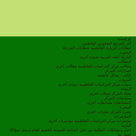
الرئيسية
أثار المرجع اليعقوبي الفاطمي
خطابات الزيارة الفاطمية
خطابات المرحلة
البحوث
التاريخ
اللغة العربية
بحوث أخرى
المقالات
مقالات مركز الدراسات الفاطمية
مقالات أخرى
اصدارات المركز
الكتب
رسائل جامعية
الندوات
ندوات مركز الدراسات الفاطمية
ندوات أخرى
المجلة
مجلة المركز
مجلات اخرى
مسابقات المركز
المسابقات
مسابقات أخرى
النشرة
نشرة المركز
نشرات اخرى
المؤتمرات
مؤتمرات مركز الدراسات الفاطمية
مؤتمرات أخرى
المزيد
اخبار ونشاطات
المكتبة
من نحن
المكتبة الصوتية
القسم العام
ارسل سؤالك
اتصل بنا