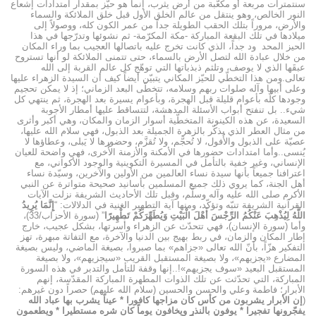
سنتمترات مربعة أو مكعّبة من أرض يثرب، إنما هو حيّز بمقدار امتدادات إشعاع
النور الخالص، وهو ينتقل من عالم الخلق الأول قبل خلق الملائكة والسماء
والأرض، مروراً بتلك الحقب الطويلة جداً من عمر الكون كله، ووصولاً إلى
ميلادها في تلك البقعة المباركة -مكة المكرّمة- ثم نشوئها وتدرّجها في هذا
الحيز المحد ود جداً، الذي كانت تخرج عليه باتصالها العجيب بما وراء المكان
من خلال عبادة الله لتصل الأرض بالسماء، حتى تتمنى الملائكة لو أنها تستروح
عبقَها الذي لا يوصف، وتلثم ذبذباتها التي توهّج كل عالم القربة إلى الله
تعالى.ومن هذا التخطّي للحيّز المكاني يتبيّن أيضاً كيف أن السيدة الزهراء عليها
وعلى أبيها وآله صلوات ربهم وسلامه، تتخطّى البعد الزماني؛ إذ لا يمكن تحجيم
وجودها كلّه بأعوام قليلة قبل الهجرة، وبأعوام يسيرة بعد الهجرة، ثم ينتهي كل
شيء.. بل تنفتح أبواب الأسئلة المدهشة، لتتساقط عليها أمطار الأجوبة
السعيدة، عن هذه الكينونة المتخطّية أسوار الزمان والمكان، وهي أكبر وأثرى
من مثال العطر الذي يذكّر بالزهرة الجميلة بعد الذبول، فهي سلام الله عليها،
عصيّة على الذبول والأُفول، لا تُحجَّم، ولا تُقزَّم، وحضورها لا يَبلى، وعطاؤها لا
يُنسى..وأما امتدادات حضورها في الأمكنة والأزمنة الأُخرى، فهي واضحة للعيان
الإنساني، وغير خفية بالتأمل في المسيرة التكوينية والوجود الأكواني، مع
اعترافنا جميعاً بأنها سيدة نساء العالمين من الأولين والآخرين، وسيّدة نساء
أهل الجنة، كما يروي ذلك جميع المسلمين بأسانيد صحيحة متواترة عن النبي
الأكرم صلى الله عليه وآله وسلّم، وقبل تلك الأحاديث الشريفة نزلت الآيات
القرآنية الشريفة تنبّه وتؤكّد، ومنها آية التطهير الغنية في الدلالات: “
إِنَّمَا يُرِيدُ
اللَّهُ لِيُذْهِبَ عَنْكُمُ الرِّجْسَ أَهْلَ الْبَيْتِ وَيُطَهِّرَكُمْ تَطْهِيرًا
” (سورة الأحزاب/33)،
وأما (سورة الإنسان)، فهي تتحدّث عن الزهراء وأُسرتها، بشكل عجيب، خارج
إطار المكان والزمان، في ربط بهيج بين الدنيا والآخرة، مع التفاتة مبهرة، تهز
التفكير هزّاً، بأنّ الله تعالى «جزاهم» بما صبروا، بصيغة الماضي، وليس بصيغة
المضارع «يجزيهم»، ولا بصيغة المستقبل القريب «سيجزيهم»، ولا بصيغة
المستقبل البعيد «سوف يجزيهم»!..إنها وقفة للتأمل والتدبر في هذه السورة
المباركة، التي تحدّثت عن تلك الذوات المطهرة المباركة المقدّسة، إنهم
الأبرار؛ فاطمة وعلي والحسن والحسين (سلام الله عليهم) حصراً دون غيرهم:
(
إن الأبرار يشربون من كأس كان مزاجها كافورا * عيناً يشرب بها عباد الله
يفجّرونها تفجيرا * يوفون بالنذر ويخافون يوماً كان شره مستطيرا * ويطعمون