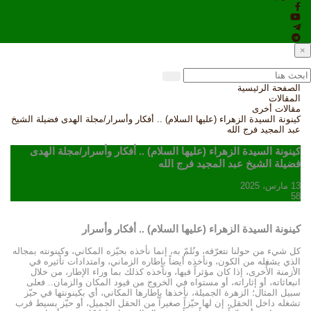
×
الصفحة الرئيسية
المقالات
مقالات أخرى
كينونة السيدة الزهراء (عليها السلام) .. أفكار وأسرار/مجلة الهدى فضيلة الشيخ
عبد المجيد فرج الله
كينونة السيدة الزهراء (عليها السلام) .. أفكار وأسرار/مجلة الهدى
فضيلة الشيخ عبد المجيد فرج الله
13 مارس، 2025
58
كينونة السيدة الزهراء (عليها السلام) .. أفكار وأسرار
كل شيء من حولنا نتعرّفه، ونُلمّ به، إنما نأخذه بحيّزه المكاني، وكينونته بمجاله
الذي يشغله من الكون، ونأخذه أيضاً بإطاره الزماني، وامتدادات تأثيره في
الأزمنة الأُخرى، إذا كان مؤثراً فيها، ونأخذه كذلك بما وراء الإطار، من خلال
انبعاثاته، أو إثاراته، أو مستواه في الخروج من قيود المكان والزمان.. فعلى
سبيل المثال؛ الزهرة الجميلة، نأخذها بإطارها المكاني، أي بكينونتها في حيّز
تشغله داخل الحقل، إن لها حيّزاً صغيراً من الحقل الجميل، أو حيّز بسيط قرب