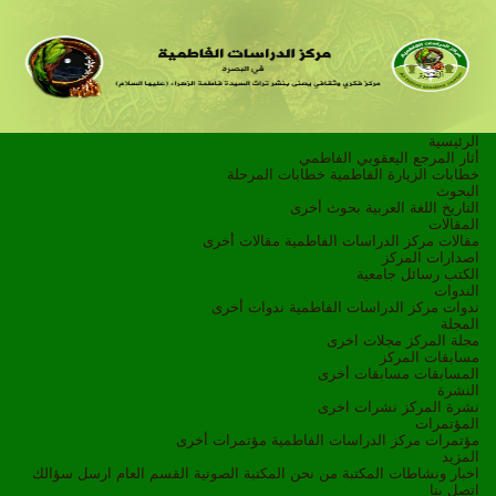
الرئيسية
أثار المرجع اليعقوبي الفاطمي
خطابات الزيارة الفاطمية
خطابات المرحلة
البحوث
التاريخ
اللغة العربية
بحوث أخرى
المقالات
مقالات مركز الدراسات الفاطمية
مقالات أخرى
اصدارات المركز
الكتب
رسائل جامعية
الندوات
ندوات مركز الدراسات الفاطمية
ندوات أخرى
المجلة
مجلة المركز
مجلات اخرى
مسابقات المركز
المسابقات
مسابقات أخرى
النشرة
نشرة المركز
نشرات اخرى
المؤتمرات
مؤتمرات مركز الدراسات الفاطمية
مؤتمرات أخرى
المزيد
اخبار ونشاطات
المكتبة
من نحن
المكتبة الصوتية
القسم العام
ارسل سؤالك
اتصل بنا