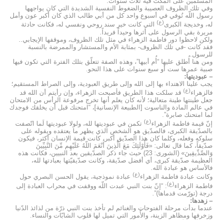
المسلمين على المكث فيه ثلاث سنوات.
وفي تلك الظروف العصيبة والضغوط النفسية الشديدة التي كان يواجهها
رسول اللّه تُوفي في أسبوع واحد كل من أبي طالب الذي كان أكبر عون وأمل
(ع)
له، وخديجة الكبرى
التي كانت خير سند روحي ونفسي له، فكانت حادثة
مريرة بقي الرسول على أثرها وحيداً فريداً.
ولكن لاحظوا دور فاطمة الزهراء في مثل تلك الظروف، وموقفها الإيجابي..
فقد كانت -في تلك الظروف- بمثابة الأم والمستشار والممرضة بالنسبة
للرسول.
ومن هنا أُطلق عليها “أُم أبيها”، وهذه الصفة تتعلّق بتلك الفترة التي تكون فيها
صبية عمرها ست أو سبع سنوات على هذا النحو.
– عبوديتها:
يجب علينا الاهتداء بها إلى الله وإلى طريق العبودية، وإلى الصراط المستقيم؛
(ع)
فالزهراء
قد سلكت هذا الطريق فأصبحت الزهراء، وإن رأيتم أن الله قد
جعل طينتها طينة متعالية؛ لأنه كان يعلم أنها تخرج مرفوعة الرأس من الامتحان
في عالم المادة والناسوت [الطبيعة الإنسانية]، “امتحنك قبل أن يخلقك فوجدك
لما امتحنك صابرة”.
(ع)
إنّ قيمة فاطمة الزهراء
تكمن في عبوديتها لله، ولولا عبوديتها لَما اتّصفت
بالصدّيقة الكبرى، فالصدّيق هو الشخص الذي يظهر ما يعتقده ويقوله على
سلوكه وفعله، وكلما كان هذا الصدّيق أكبر، كانت قيمة الإنسان أكثر، فيكون
صدّيقاً، كما قال تعالى: «فَأُوْلَئِكَ مَعَ الَّذِينَ أَنْعَمَ اللّهُ عَلَيْهِم مِّنَ النَّبِيِّينَ
وَالصِّدِّيقِينَ» (الشورى: 23) حيث جاء ذكر الصدّيقين بعد النبيين، فكانت هذه
العظيمة صدّيقة كبرى، أي أفضل صدّيقة، وكانت صدّيقيّتها بعبادتها لله،
فالأساس هو عبادة الله.
(ع)
وكانت عبادة فاطمة الزهراء
عبادة نموذجية، يقول الحسن البصري حول
(ع)
فاطمة الزهراء
: “إنّ بنت النبي عبدت اللّه ووقفت في محراب العبادة إلى
درجة (تورّمت قدماها)”.
– زهدها:
عندما بدأت مرحلة الفتوحات والغنائم لم تأخذ بنت النبي ذرّة من لذائذ الدّنيا
وزخرفها ومظاهر الزينة، والأُمور التي تميل لها قلوب الشابّات والنساء.