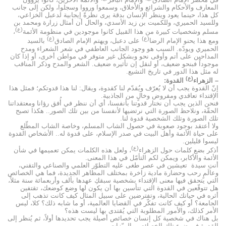
المعارف والأحكام والشرائع والأخلاق، وسمعوا ورووا وسجلوا، ولكن إلى جانب
كل هذا، حينما يعود وينظر الإنسان بدقة يرى نظرةً إيجابية لدعبل الخزاعي،
وللسيد الحميري، وللكميت بن زيد الأسدي، والحال أن أمثال زرارة ومحمد بن
(ع)
مسلم وشخصيات كبيرة من هذا القبيل كانوا موجودين في منظومة الأئمة
،
(ع)
(ع)
ومع هذا يحنو الإمام الرضا
على دعبل، ويهتم الإمام الصادق
بالسيد
الحميري ويودّه. السبب هو وجود الجانب العاطفي في شعر الشعراء ومدح
المداحين على أتم وأوفى نحو وبشكل غير متوفر في مواطن أخرى، أو إذا كان
موجوداً فبنحو ضعيف، أو لنقل إن تأثيره ضعيف. الشعر والمدح وذكر المناقب
له مثل هذا الدور في تاريخ التشيع.
(ع)
– الزهراء
القدوة:
إنّ القدوة يجب أن لا يُعرّف ويُقدّم لنا كقدوة، ويقال: لنا هذا قدوتكم؛ فمثل هذا
الإقتداء تعاقدي ومفروض وخالٍ من الجاذبية.
فنحن الذين يجب أن نختار قدوتنا بأنفسنا، أي أن ننظر في أُفق رؤانا ومعتقداتنا
الحقّة، ونلاحظ الصورة التي نرتضيها لأنفسنا من بين تلك الصور.. هكذا تصبح
تلك الصورة وتلك الشخصية قدوة لنا.
ولا أعتقد بوجود صعوبة في حصول الشاب المسلم، وخاصة الشاب المطّلع
على حياة الأئمة وأهل البيت في صدر الإسلام، على قدوة له.. الأشخاص القدوة
ليسوا قليلين.
(ع)
أذكر بضع كلمات حول الزهراء
، ولعل هذه الكلمات يمكن تعميمها في شأن
الأئمة والأكابر، ويمكن لكم التأمّل في هذا المعنى.
أنتِ سيدة تعيشين في عصر طغى عليه التطوّر العلمي والصناعي والتقني،
وعالَمٍ رحب وحضارة مادية زاخرة بمختلف المظاهر الجديدة، فما هي الخصائص
التي يتحقق فيها معنى الإقتداء بشخصية سبقكِ عهدها بألف وأربعمائة سنة مثلاً،
هل تتوقّعين في القدوة التي تتأسين بها أن يكون لها وضع كوضعك، تقتفين
أثره في حياتك الحالية، وتفترضين على سبيل المثال كيف كانت تذهب إلى
الجامعة؟ أو كيف كانت تفكّر في القضايا العالمية، أو ما شابه ذلك؟ كلا، ليس
الأمر كذلك، والأمور المطلوبة التي يُقتدى بها ليست هذه؟
بل هناك في شخصية كل إنسان خصائص أصيلة يجب تحديدها أولاً، ثم يُنظر إلى
القدوة في ضوء تلك الخصائص والميّزات.