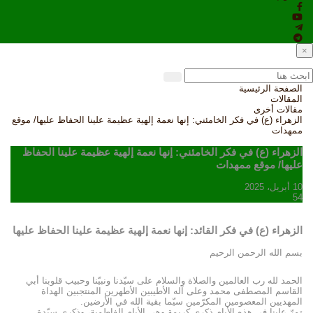
×
الصفحة الرئيسية
المقالات
مقالات أخرى
الزهراء (ع) في فكر الخامئني: إنها نعمة إلهية عظيمة علينا الحفاظ عليها/ موقع
ممهدات
الزهراء (ع) في فكر الخامئني: إنها نعمة إلهية عظيمة علينا الحفاظ
عليها/ موقع ممهدات
10 أبريل، 2025
54
الزهراء (ع) في فكر القائد: إنها نعمة إلهية عظيمة علينا الحفاظ عليها
بسم الله الرحمن الرحيم
الحمد لله رب العالمين والصلاة والسلام على سيّدنا ونبيّنا وحبيب قلوبنا أبي
القاسم المصطفى محمد وعلى آله الأطيبين الأطهرين المنتجبين الهداة
المهديين المعصومين المكرّمين سيّما بقية الله في الأرضين.
تمرّ علينا في هذه الأيام ذكرى كريمة وهي الأيام الفاطمية، وذكرى سيّدة