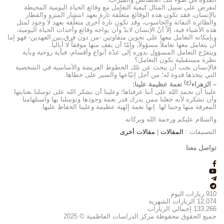
لنفرض على سبيل المثال كيفية التعامل مع وقائع الحياة اليومية المحيطة
بالإنسان، فقد تكون هذه الوقائع متعلّقة تارة بعهد انتشار المترو والقطار
والطائرة النفاثة والحاسوب، وقد تكون تارة اُخرى متعلّقة بعهد لا وجود لمثل
هذه الأشياء فيه، إلاّ أنّ الإنسان لابدّ وأن يواجه وقائع وأحداث الحياة اليومية،
وبإمكانه التعامل معها على نحوين متفاوتين -من دون فرق بين العهدين- فهو إما
أن يتعامل معها تعاملاً مسؤولاً، وإمّا أن يقف منها موقفاً لا أُبالياً.
ويتفرّع التعامل المسؤول بدوره إلى عدّة أنواع وأقسام، فبأية روحية وبأية
نظرة مستقبلية يكون التعامل؟
فالإنسان يجب أن يبحث عن تلك الخطوط العريضة والأساسية في الشخصية
التي يتخذها قدوة له؛ من أجل إتبّاعها والسير على خطاها.
(ع)
– الزهراء
نعمة عظيمة علينا:
علينا أن نحمد الله على أننا عرفناها؛ وعلينا أن نشكر الله على توسلنا بعنايتها
وأن نشكره لأنه جعلنا ممن يدرك قدر نعمة وجودها وتوسلنا بها واستلهامنا
المعرفة منها وحبنا لها. إنها نعمة إلهية عظيمة وعلينا الحفاظ عليها.
والسلام عليكم ورحمة الله وبركاته.
التصنيفات :
المقالات
|
مقالات أخرى
تواصل معنا
910
زيارات اليوم
12,074
الزيارات الشهرية
133,266
إجمالي الزيارات
جميع الحقوق محفوظة مركز الدراسات الفاطمية © 2025