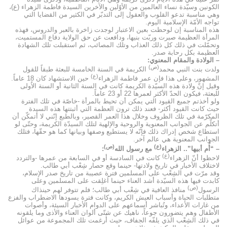
الكونين وسيّدة نساء العالمين من الأوّلين والآخرين السيدة فاطمة الزهراء (ع)،
وهي مناسبة تدعو القلوب والعقول إلى التدبّر في الكثير من القضايا التي
تواجه الأمّة الإسلامية اليوم.
هذه المناسبة إن لوحظت بعين الاعتبار لوجدت زاخرة بالعبر والدروس، فهذه
المرأة العظيمة صبرت وربّت بنيها، ودافعت عن حق الولاية دفاع المستميت،
وتحمّلت في ذلك كل ذلك العذاب وتلك المصائب، ثم استقبلت تلك الشهادة
العظيمة بكل رحابة صدر.
– الولادة والمقام المعنوي:
(ص)
ولدت بنت النبي محمد
الكريمة في السنة الخامسة للبعثة طبقاً للقول
(ع)
المشهور، وعلى هذا فإن عمر فاطمة الزهراء
حين الاستشهاد كان 18 عاماً.
وقيل إنّ ولادة هذه السيّدة الكريمة كانت في السنة الثانية أو السنة الاُولى
للبعثة، فيكون الحدّ الأكثر لعمرها 22 أو 23 عاماً.
ولو أخذتم جميع القيود التي يمكن أن تحيط بالمرأة -خاصّة في تلك الفترة
حيث كانت القيود أكثر- فعند ذلك ترون العظمة التي أثبتتها هذه السيدة
المكرّمة في تلك الظروف وخلال هذا العمر القصير، وبالطبع إنّني لا أتمكّن أن
أتكلّم عن الجوانب المعنوية والروحية والإلهية لتلك السيدّة الكريمة، وحتّى لو
استطاع شخص إدراك ذلك فإنّه لا يستطيع وصفها وبيانها كما هو حقّها، فتلك
الجوانب المعنوية هي عالم آخر.
(ع)
(ص)
– “أُم أبيها”.. الزهراء
مع رسول الله
:
(ع)
لاحظوا أنّ الزهراء
كانت في السادسة أو في السابعة من عمرها -والتردد
لاختلاف الأخبار في تاريخ ولادتها- حينما وقع حصار شِعْب أبي طالب.
وقد مرّت في الشِعْب على المسلمين فترة عصيبة من تاريخ صدر الإسلام،
كابدت فيها هذه السيّدة أشد العناء حينما اُغلِقت على المسلمين وعلى
(ص)
الرسول
منافذ العافية في شِعْب أبي طالب؛ فلم تتوفر لهم حينذاك
متطلبات الحياة وأسباب العيش الكريم، وكانت فترة يسودها الاضطراب والفزع
من غارات الأعداء، وتُباشر أسماعهم على الدوام الأخبار السيئة، وأصوات
الأطفال وهم يتضورون جوعاً، ناهيك عن شتّى ألوان العناء والأذى وما يلقونه
في ذلك الشِعْب الذي يلفّه الجفاف، حيث أُرغمت تلك المجموعة من عوائل