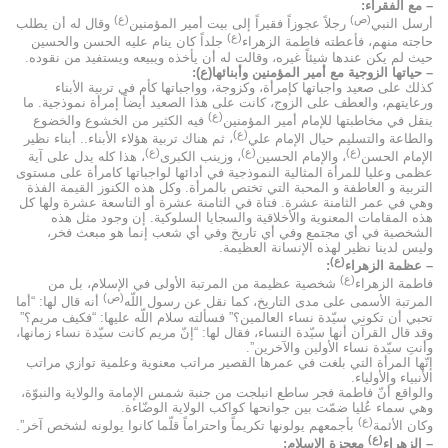
– مع الفقراء:
(ص)
(ع)
أرسل النبي
رجلاً عجوزاً فقيراً إلى بيت أمير المؤمنين
وقال له أن يطلب
(ع)
حاجته منهم، فأعطته فاطمة الزهراء
جلداً كان ينام عليه الحسن والحسين
حيث لم يكن عندها شيئاً غيره، وقالت له أن يأخذه ويبيعه ويستفيد من نقوده.
– حياتها الزوجية مع أمير المؤمنين وأبنائها(ع):
كذلك على صعيد واجباتها كإمرأة، وكزوجة، وواجباتها كأم في تربية الأبناء
ورعايتهم، والعطف على الزوج، كانت على هذا الصعيد أيضاً إمرأة نموذجية. ما
(ع)
ينقل في مخاطبتها للإمام أمير المؤمنين
فيه الكثير من الخشوع والخضوع
(ع)
والطاعة والتسليم حيال الإمام علي
، ثم هناك تربية هؤلاء الأبناء.. أبناء نظير
(ع)
(ع)
(ع)
الإمام الحسن
، والإمام الحسين
، وزينب الكبرى
، هذا كله يدل على آية
عظمى وعليا للمرأة المثالية النموذجية في أدائها لواجباتها كامرأة على مستوى
التربية و العاطفة و المحبة التي تختص بالمرأة. وكل هذه الكنوز القيمة الفذة
وهي في عمر الثامنة عشرة. فتاة في الثامنة عشرة أو التاسعة عشرة ولها كل
هذه المقامات المعنوية والأخلاقية والسجايا السلوكية. إن وجود مثل هذه
الشخصية في أي مجتمع وفي أي تاريخ وفي أي شعب إنما هو مبعث فخر،
وليس لدينا نظير لهذه الإنسانة العظيمة.
(ع)
– عظمة الزهراء
:
(ع)
فاطمة الزهراء
شخصية عظيمة من المرتبة الأولى في الإسلام، بل من
(ص)
المرتبة الأسمى على مدى التاريخ، كما نقل عن رسول اللّه
أنه قال لها: “أما
تحبي أن تكوني سيّدة نساء العالمين؟” فسألته سلام اللّه عليها: “فكيف مريم؟”
وقد قال القرآن أنها سيّدة النساء، فقال لها: “إنّ مريم كانت سيّدة نساء زمانها،
وأنتِ سيّدة نساء الأولين والآخرين”.
إنّها المرأة التي بلغت في عمرها القصير مراتب معنوية وعلمية توازي مراتب
الأنبياء والأولياء.
والواقع أنّ فاطمة فجر ساطع انبلجت من جنبة شمس الإمامة والولاية والنبوّة،
وهي سماء عُليا ضمّت بين جوانحها كواكب الولاية الوضّاءة.
(ع)
وكان الأئمة
بأجمعهم يولونها تكريماً واحتراماً قلّما كانوا يولونه لشخص آخر”.
(ع)
– الزهراء
معجزة الإسلام: