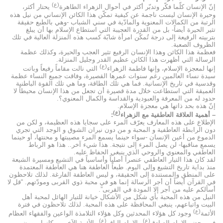
(ع)
إنّ الإنسان كلّما فكّر وتدبّر أكثر في أحوال الزهراء الطاهرة
يحتار أكثر،
وحيرة الإنسان ليست ناجمة عن كيفية تمكّن هذا الكائن الإنساني من نيل هذه
الرتبة من الكمالات المعنوية والمادّية في سني الشباب -وهي بالطبع حقيقة
تثير الحيرة أيضاً- بل من القدرة العجيبة التي استطاع الإسلام بها أن يبلغ
بتربيته الرفيعة إلى درجة تُمكّن امرأة شابّة كسب هذه المنزلة العالية في تلك
الظروف الصعبة.
فعظمة هذا الكائن وهذا الإنسان الرفيع تثير العجب والحيرة، وكذلك عظمة
الرسالة التي أظهرت هذا الكائن عظيم القدر وجليل المنزلة.
(ع)
إنها لمعجزة الإسلام، وإنها فاطمة الزهراء
التي نالت مقاماً رفيعاً وباتت
سيدة نساء العالمين رغم سنوات عمرها القصيرة، وفاقت جميع النساء عظمة
وقدسية في تاريخ الإنسانية. فما هي تلك الطاقة، وما هي تلك القوة الباطنية
العميقة التي استطاعت خلال مدة قصيرة أن تجعل من هذا الإنسان محيطاً لا
حدود له من المعرفة والعبودية والقداسة والكمال المعنوي؟.
إنّ هذه بحد ذاتها هي معجزة الإسلام.
(ع)
– أهمية العلاقة العاطفية مع الزهراء
:
الإطلاع على هذه المعارف يعرّف المرء على سجايا هذه العظيمة، و لكن من
دون الرابطة العاطفية و المحبة و من دون نيران الشوق و الوجد التي تجري
الدموع من أعين الإنسان -سواء حينما يسمع المرء مصيبتها و محنتها، أو حينما
يسمع مناقبها- لن يصل المرء إلى نتيجة. هذا شيء آخر.. هذا هو الرباط
العاطفي والمعنوي والروحي الذي ينبغي الحفاظ عليه.
لقد كان هذا التيار العاطفي عنصراً أصلياً وأساسياً في التشيع ومسيرة الشيعة
منذ بداية تاريخ التشيع وإلى اليوم. طبعاً العاطفة هنا هي العاطفة المعتمدة
على المنطق والمستندة إلى الحقيقة، و ليس العاطفة الفارغة. لذلك تلاحظون
في القرآن أيضاً أن أجر الرسالة إنما هو في محبة ذوي القربى ومودّتهم. “قل لا
أسألكم عليه من أجر إلا المودة في القربى”.
النيل من هذه المحبة بأي شكل من الأشكال خيانة للتيار الهائل لمحبة أهل
البيت واتباعهم، ينبغي المحافظة على هذه المحبة. لذلك تلاحظون في فترة
(ع)
الأئمة
وجود كل هؤلاء المحدثين وكل هؤلاء التلامذة الواعين والفقهاء العظام
(ع)
(ع)
في محضر الإمام الصادق
والإمام الباقر
والأئمة الآخرين، كانوا يروون