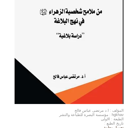
المؤلف : ا.د مرتضى عباس فالح
hgkhav : مؤسسة البصرة للطباعة والنشر
الطبعة : الاولى
تاريخ الطبع :
تحميل
معاينة