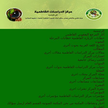
الرئيسية
أثار المرجع اليعقوبي الفاطمي
خطابات الزيارة الفاطمية
خطابات المرحلة
البحوث
التاريخ
اللغة العربية
بحوث أخرى
المقالات
مقالات مركز الدراسات الفاطمية
مقالات أخرى
اصدارات المركز
الكتب
رسائل جامعية
الندوات
ندوات مركز الدراسات الفاطمية
ندوات أخرى
المجلة
مجلة المركز
مجلات اخرى
مسابقات المركز
المسابقات
مسابقات أخرى
النشرة
نشرة المركز
نشرات اخرى
المؤتمرات
مؤتمرات مركز الدراسات الفاطمية
مؤتمرات أخرى
المزيد
اخبار ونشاطات
المكتبة
من نحن
المكتبة الصوتية
القسم العام
ارسل سؤالك
اتصل بنا