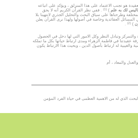
عقيدة هو تجنب الاعتماد على هذا المنزلق ، ويؤكد على اتباعه
(1)
اليس لك به علم
)
. ففي نظر القرآن الكريم أنه لا يحق
مختلفة وطرحناها على سياق البحث والتحليل الجذري لانتهينا بلا
 في المسائل العقائدية وخاصة في أصولها ولهذا نرى القرآن يعلن
(2)
ون
)
.
ة والتمركز وتبادل النظر وكل الامور التي لها دخل في الحصول
ة عقيدتنا في فاطمة الزهراء ومدى ارتباط حياتها بكل ما تملكه
والغيبية له ارتباط بأصول الدين ، وبحيث هذا الارتباط يكون
العدل والمعاد ، أم
 البحث الذي له من الاهمية العظمى في حياة الفرد المؤمن