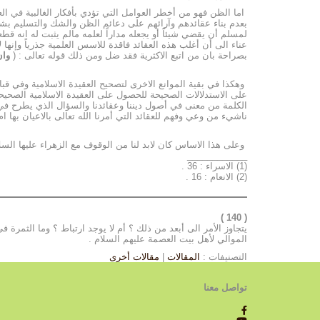
اما الظن فهو من أخطر العوامل التي تؤدي بأفكار الغالبية في الع
بعدم بناء عقائدهم وآرائهم على دعائم الظن والشك والتسليم بشي
لمسلم أن يقضي شيئاً أو يجعله مداراً لعلمه مالم يثبت له انه قطع
عناء الى أن أغلب هذه العقائد فاقدة للاسس العلمية جذرياً وإنها 
بصراحة بان من اتبع الاكثرية فقد ضل ومن ذلك قوله تعالى : (
وان
وهكذا في بقية الموانع الاخرى لتصحيح العقيدة الاسلامية وفي قبا
على الاستدلالات الصحيحة للحصول على العقيدة الاسلامية الصحيحة
الكلمة من معنى في أصول ديننا وعقائدنا والسؤال الذي يطرح في ا
ناشيء من وعي وفهم للعقائد التي أمرنا الله تعالى بالاعيان بها ام 
وعلى هذا الاساس كان لابد لنا من الوقوف مع الزهراء عليها السلام
____________
(1) الاسراء : 36 .
(2) الانعام : 16 .
( 140 )
يتجاوز الأمر الى أبعد من ذلك ؟ أم لا يوجد ارتباط ؟ وما الثمرة
الموالي لأهل بيت العصمة عليهم السلام .
التصنيفات :
المقالات
|
مقالات أخرى
تواصل معنا