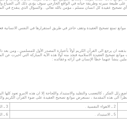
 على طبيعة سيرته وطريقة حياته في الواقع الخارجي سوف يؤدي ذلك الى الضياع وال
أي تصحيح عقيدة كل انسان مسلم ، مؤمن بالله تعالى . والسؤال الذي ينقدح في المق
اك موانع تمنع تصحيح العقيدة وتقف حاجز في طريق استقرارها في النفس الانسانية فعلي
ه ان يرجع الى القرآن الكريم أولاً بأعتبارة المصدر الأول للمسلمين ، ومن بعد ذ
موانع تصحيح العقيدة الاسلامية فنجد منه أولا هذه الآية المباركة التي أخبرت عن ا
لين ينشأ عنهما خطأ الإنسان في آرائه وعقائده :
زلل الفكر ، كالتعصب والتقليد والاستبداد واللجاجة إلا ان هذه الامرو تعود كلها الى
فنظراً الى هذه المقدمة ، نستعرض موانع تصحيح العقيدة على ضوء القرآن الكريم والر
2 ـ الاهواء النفسية .
3 ـ التعصب .
5 ـ الاستبداد .
6 ـ اللجاجة .