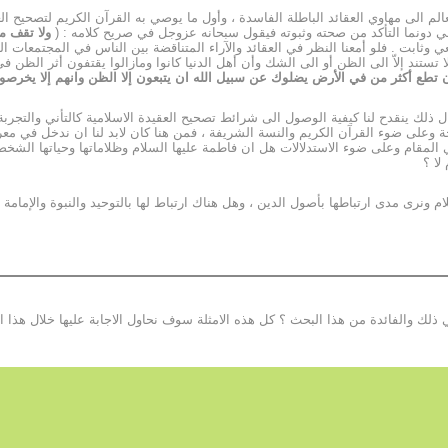
الم الى مهاوي العقائد الباطلة الفاسدة ، وأول ما يوصي به القرآن الكريم لتصحيح ال
 دونما التأكد من صحته وثبوته فيقول سبحانه عزوجل في صريح كلامه : (
ولا تقف م
ي وثابت . فلو أمعنا النظر في العقائد والآراء المتناقضة بين الناس في المجتمعات ال
لا تستند إلاّ الى الظن أو الى الشك وأن أهل الدنيا كانوا ومازالوا يقتفون أثر الظن
 تطع أكثر من في الأرض يضلوك عن سبيل الله ان يتبعون إلا الظن وانهم إلا يخرص
ل ذلك ينقدح لنا كيفية الوصول الى شرائط تصحيح العقيدة الاسلامية كالتأني والتجرب
 وعلى ضوء القرآن الكريم والنسة الشريفة ، فمن هنا كان لابد لنا ان ندخل في معرف
لمقام وعلى ضوء الاستدلالات هل ان فاطمة عليها السلام وظلاماتها وحياتها الشخصية 
لا ؟
 ونرى مدى ارتباطها بأصول الدين ، وهل هناك ارتباط لها بالتوحيد والنبوة والإمامة و
 في ذلك والفائدة من هذا البحث ؟ كل هذه الامثلة سوف نحاول الاجابة عليها خلال هذا