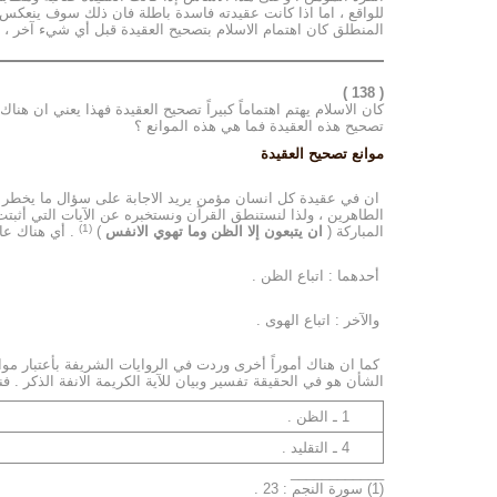
للواقع ، اما اذا كانت عقيدته فاسدة باطلة فان ذلك سوف ينعكس
المنطلق كان اهتمام الاسلام بتصحيح العقيدة قبل أي شيء آخر ، 
( 138 )
كان الاسلام يهتم اهتماماً كبيراً تصحيح العقيدة فهذا يعني ان هن
تصحيح هذه العقيدة فما هي هذه الموانع ؟
موانع تصحيح العقيدة
ان في عقيدة كل انسان مؤمن يريد الاجابة على سؤال ما يخطر بذهن
الطاهرين ، ولذا لنستنطق القرآن ونستخبره عن الآيات التي أثبتت 
(1)
المباركة (
ان يتبعون إلا الظن وما تهوي الانفس
)
. أي هناك عام
أحدهما : اتباع الظن .
والآخر : اتباع الهوى .
كما ان هناك أموراً أخرى وردت في الروايات الشريفة بأعتبار مواضع 
الشأن هو في الحقيقة تفسير وبيان للآية الكريمة الانفة الذكر . 
1 ـ الظن .
4 ـ التقليد .
____________
(1) سورة النجم : 23 .