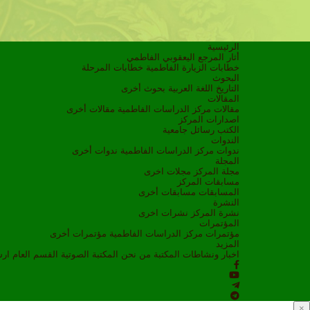
الرئيسية
أثار المرجع اليعقوبي الفاطمي
خطابات الزيارة الفاطمية
خطابات المرحلة
البحوث
التاريخ
اللغة العربية
بحوث أخرى
المقالات
مقالات مركز الدراسات الفاطمية
مقالات أخرى
اصدارات المركز
الكتب
رسائل جامعية
الندوات
ندوات مركز الدراسات الفاطمية
ندوات أخرى
المجلة
مجلة المركز
مجلات اخرى
مسابقات المركز
المسابقات
مسابقات أخرى
النشرة
نشرة المركز
نشرات اخرى
المؤتمرات
مؤتمرات مركز الدراسات الفاطمية
مؤتمرات أخرى
المزيد
اخبار ونشاطات
المكتبة
من نحن
المكتبة الصوتية
القسم العام
ار
×