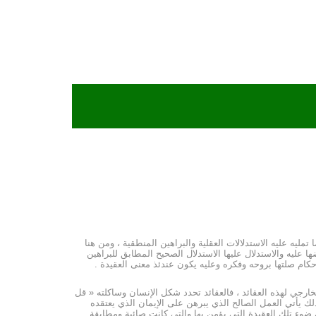
مليه عليه الاستدلالات العقلية والبراهين المنطقية ، ومن هنا
عليه والاستدلال عليها الاستدلال الصحيح المطابق للبراهين
كام صلتها بروحه وفكره وعليه يكون عندئذ معنى العقيدة .
رجي لهذه العقائد ، فالعقائد تحدد شكل الإنسان وساكلته « قل
ك يأتي العمل الصالح الذي يبرهن على الإيمان الذي يعتقده
ضوء تلك العقيدة التي يؤمن بها والتي كانت صائبة ومطابقة