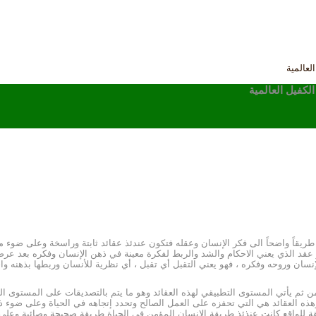
لعالمية
لكفيل العالمية
ريقاً واضحاً الى فكر الإنسان وعقله فتكون عندئذ عقائد ثابتة وراسخة وعلى ضوء ما ت
د الذي يعني الاحكام والشد والربط لفكرة معينة في ذهن الإنسان وفكره بعد عرضها 
سان وروحه وفكره ، فهو يعني التقبل أي تقبل ، أي نظرية للأنسان وربطها بذهنه واح
م يأتي المستوى التطبيقي لهذه العقائد وهو ما يتم بالتصديقات على المستوى الخا
هذه العقائد هي التي تحفزه على العمل الصالح وتحدد إتجاهه في الحياة وعلى ضوء ذل
قة للواقع كانت عنذئذ طريقة الإنسان المؤمن في الحياة طريقة صحيحة وصائبة وعلى 