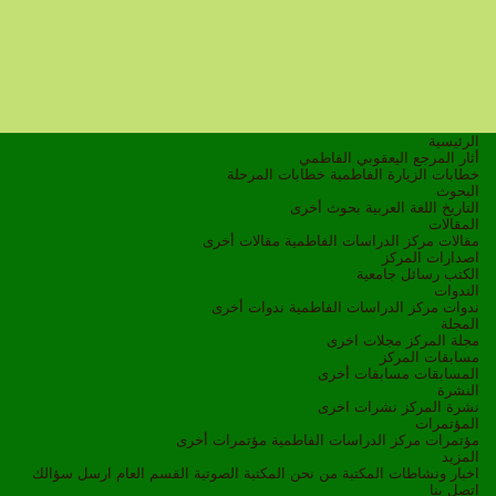
الرئيسية
أثار المرجع اليعقوبي الفاطمي
خطابات الزيارة الفاطمية
خطابات المرحلة
البحوث
التاريخ
اللغة العربية
بحوث أخرى
المقالات
مقالات مركز الدراسات الفاطمية
مقالات أخرى
اصدارات المركز
الكتب
رسائل جامعية
الندوات
ندوات مركز الدراسات الفاطمية
ندوات أخرى
المجلة
مجلة المركز
مجلات اخرى
مسابقات المركز
المسابقات
مسابقات أخرى
النشرة
نشرة المركز
نشرات اخرى
المؤتمرات
مؤتمرات مركز الدراسات الفاطمية
مؤتمرات أخرى
المزيد
اخبار ونشاطات
المكتبة
من نحن
المكتبة الصوتية
القسم العام
ارسل سؤالك
اتصل بنا