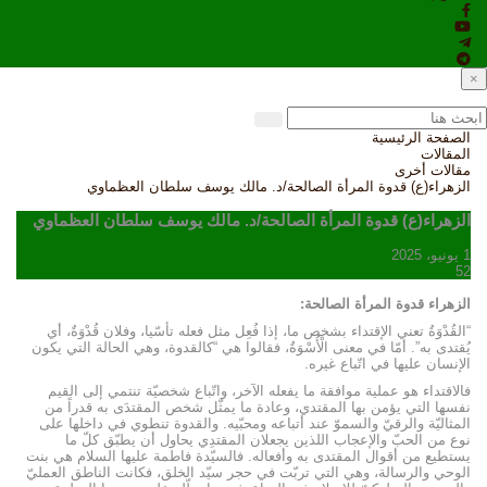
×
الصفحة الرئيسية
المقالات
مقالات أخرى
الزهراء(ع) قدوة المرأة الصالحة/د. مالك يوسف سلطان العظماوي
الزهراء(ع) قدوة المرأة الصالحة/د. مالك يوسف سلطان العظماوي
1 يونيو، 2025
52
الزهراء قدوة المرأة الصالحة:
“القُدْوَةُ تعني الإقتداء بشخص ما، إذا فُعِل مثل فعله تأسّيا، وفلان‏ قُدْوَةٌ، أي
يُقتدى به”. أمّا في معنى الْأُسْوَةُ، فقالوا هي “كالقدوة، وهي الحالة التي يكون
الإنسان عليها في اتّباع غيره.
فالاقتداء هو عملية موافقة ما يفعله الآخر، واتّباع شخصيّة تنتمي إلى القيم
نفسها التي يؤمن بها المقتدي، وعادة ما يمثّل شخص المقتدَى به قدراً من
المثاليّة والرقيّ والسموّ عند أتباعه ومحبّيه. والقدوة تنطوي في داخلها على
نوع من الحبّ والإعجاب اللذين يجعلان المقتدِي يحاول أن يطبّق كلّ ما
يستطيع من أقوال المقتدى به وأفعاله. فالسيّدة فاطمة عليها السلام هي بنت
الوحي والرسالة، وهي التي تربّت في حجر سيّد الخلق، فكانت الناطق العمليّ