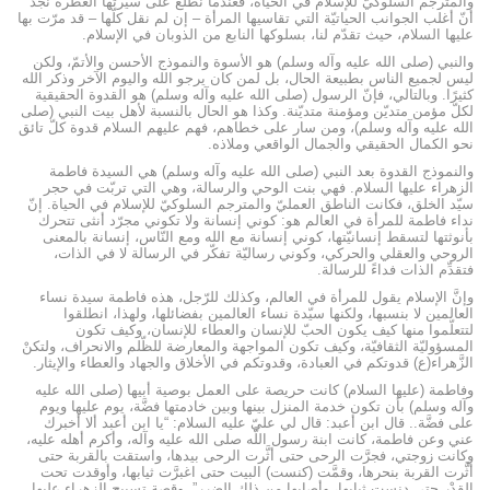
والمترجم السلوكيّ للإسلام في الحياة، فعندما نطّلع على سيرتها العطرة نجد
أنّ أغلب الجوانب الحياتيّة التي تقاسيها المرأة – إن لم نقل كلّها – قد مرّت بها
عليها السلام، حيث تقدّم لنا، بسلوكها النابع من الذوبان في الإسلام.
والنبي (صلى الله عليه وآله وسلم) هو الأسوة والنموذج الأحسن والأتمّ، ولكن
ليس لجميع الناس بطبيعة الحال، بل لمن كان يرجو الله واليوم الآخر وذكر الله
كثيرًا. وبالتالي، فإنّ الرسول (صلى الله عليه وآله وسلم) هو القدوة الحقيقية
لكلّ مؤمن متديّن ومؤمنة متديّنة. وكذا هو الحال بالنسبة لأهل بيت النبي (صلى
الله عليه وآله وسلم)، ومن سار على خطاهم، فهم عليهم السلام قدوة كلّ تائق
نحو الكمال الحقيقي والجمال الواقعي وملاذه.
والنموذج القدوة بعد النبي (صلى الله عليه وآله وسلم) هي السيدة فاطمة
الزهراء عليها السلام. فهي بنت الوحي والرسالة، وهي التي تربّت في حجر
سيّد الخلق، فكانت الناطق العمليّ والمترجم السلوكيّ للإسلام في الحياة. إنّ
نداء فاطمة للمرأة في العالم هو: كوني إنسانة ولا تكوني مجرّد أنثى تتحرك
بأنوثتها لتسقط إنسانيّتها، كوني إنسانة مع الله ومع النّاس، إنسانة بالمعنى
الروحي والعقلي والحركي، وكوني رساليّة تفكّر في الرسالة لا في الذات،
فتقدِّم الذات فداءً للرسالة.
وإنَّ الإسلام يقول للمرأة في العالم، وكذلك للرّجل، هذه فاطمة سيدة نساء
العالمين لا بنسبها، ولكنها سيّدة نساء العالمين بفضائلها، ولهذا، انطلقوا
لتتعلّموا منها كيف يكون الحبّ للإنسان والعطاء للإنسان، وكيف تكون
المسؤوليّة الثقافيّة، وكيف تكون المواجهة والمعارضة للظّلم والانحراف، ولتكنْ
الزَّهراء(ع) قدوتكم في العبادة، وقدوتكم في الأخلاق والجهاد والعطاء والإيثار.
وفاطمة (عليها السلام) كانت حريصة على العمل بوصية أبيها (صلى الله عليه
وآله وسلم) بأن تكون خدمة المنزل بينها وبين خادمتها فضَّة، يوم عليها ويوم
على فضَّة.. قال ابن أعبد: قال لي عليّ عليه السلام: “يا ابن أعبد ألا أخبرك
عني وعن فاطمة، كانت ابنة رسول اللَّه صلى الله عليه وآله، وأكرم أهله عليه،
وكانت زوجتي، فجرَّت الرحى حتى أثَّرت الرحى بيدها، واستقت بالقربة حتى
أثَّرت القربة بنحرها، وقمَّت (كنست) البيت حتى اغبرَّت ثيابها، وأوقدت تحت
القِدْر حتى دنست ثيابها، وأصابها من ذلك الضرر”. وقصة تسبيح الزهراء عليها