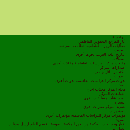
الرئيسية
أثار المرجع اليعقوبي الفاطمي
خطابات الزيارة الفاطمية
خطابات المرحلة
البحوث
التاريخ
اللغة العربية
بحوث أخرى
المقالات
مقالات مركز الدراسات الفاطمية
مقالات أخرى
اصدارات المركز
الكتب
رسائل جامعية
الندوات
ندوات مركز الدراسات الفاطمية
ندوات أخرى
المجلة
مجلة المركز
مجلات اخرى
مسابقات المركز
المسابقات
مسابقات أخرى
النشرة
نشرة المركز
نشرات اخرى
المؤتمرات
مؤتمرات مركز الدراسات الفاطمية
مؤتمرات أخرى
المزيد
اخبار ونشاطات
المكتبة
من نحن
المكتبة الصوتية
القسم العام
ارسل سؤالك
اتصل بنا