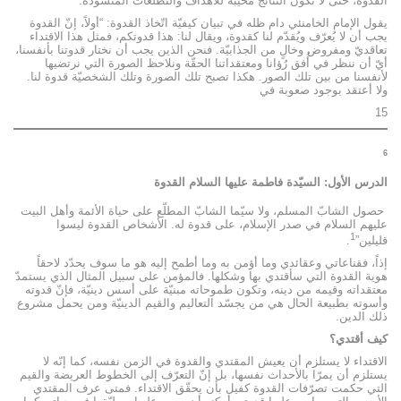
القدوة، حتى لا تكون النتائج مخيّبة للأهداف والتطلّعات المنشودة.
يقول الإمام الخامنئي دام ظله في تبيان كيفيّة اتّخاذ القدوة: “أولاً، إنّ القدوة
يجب أن لا يُعرّف ويُقدّم لنا كقدوة، ويقال لنا: هذا قدوتكم، فمثل هذا الاقتداء
تعاقديّ ومفروض وخالٍ من الجذابيّة. فنحن الذين يجب أن نختار قدوتنا بأنفسنا،
أيّ أن ننظر في أُفق رُؤانا ومعتقداتنا الحقّة ونلاحظ الصورة التي نرتضيها
لأنفسنا من بين تلك الصور. هكذا تصبح تلك الصورة وتلك الشخصيّة قدوة لنا.
ولا أعتقد بوجود صعوبة في
15
6
الدرس الأول: السيّدة فاطمة عليها السلام القدوة
حصول الشابّ المسلم، ولا سيّما الشابّ المطلّع على حياة الأئمة وأهل البيت
عليهم السلام في صدر الإسلام، على قدوة له. الأشخاص القدوة ليسوا
1
قليلين”
.
إذاً، فقناعاتي وعقائدي وما أؤمن به وما أطمح إليه هو ما سوف يحدّد لاحقاً
هوية القدوة التي سأقتدي بها وشكلها. فالمؤمن على سبيل المثال الذي يستمدّ
معتقداته وقيمه من دينه، وتكون طموحاته مبنيّة على أسس دينيّة، فإنّ قدوته
وأسوته بطبيعة الحال هي من يجسّد التعاليم والقيم الدينيّة ومن يحمل مشروع
ذلك الدين.
كيف أقتدي؟
الاقتداء لا يستلزم أن يعيش المقتدي والقدوة في الزمن نفسه، كما إنّه لا
يستلزم أن يمرّا بالأحداث نفسها، بل إنّ التعرّف إلى الخطوط العريضة والقيم
التي حكمت تصرّفات القدوة كفيل بأن يحقّق الاقتداء. فمتى عرف المقتدي