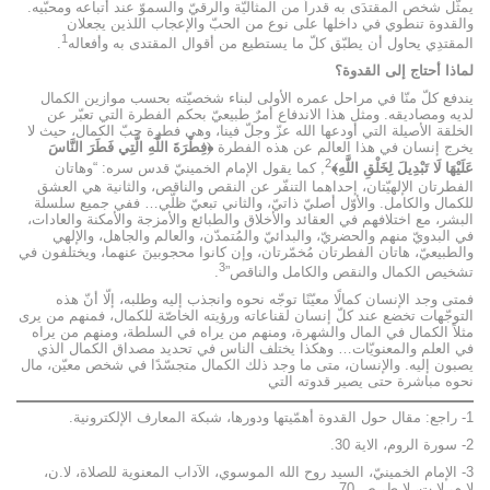
يمثّل شخص المقتدَى به قدراً من المثاليّة والرقيّ والسموّ عند أتباعه ومحبّيه.
والقدوة تنطوي في داخلها على نوع من الحبّ والإعجاب اللذين يجعلان
1
المقتدِي يحاول أن يطبّق كلّ ما يستطيع من أقوال المقتدى به وأفعاله
.
لماذا أحتاج إلى القدوة؟
يندفع كلّ منّا في مراحل عمره الأولى لبناء شخصيّته بحسب موازين الكمال
لديه ومصاديقه. ومثل هذا الاندفاع أمرٌ طبيعيّ بحكم الفطرة التي تعبّر عن
الخلقة الأصيلة التي أودعها الله عزّ وجلّ فينا، وهي فطرة حبّ الكمال، حيث لا
يخرج إنسان في هذا العالم عن هذه الفطرة
﴿فِطْرَةَ اللَّهِ الَّتِي فَطَرَ النَّاسَ
2
عَلَيْهَا لَا تَبْدِيلَ لِخَلْقِ اللَّهِ﴾
, كما يقول الإمام الخمينيّ قدس سره: “وهاتان
الفطرتان الإلهيّتان، إحداهما التنفّر عن النقص والناقص، والثانية هي العشق
للكمال والكامل. والأوّل أصليّ ذاتيّ، والثاني تبعيّ ظلّي… ففي جميع سلسلة
البشر، مع اختلافهم في العقائد والأخلاق والطبائع والأمزجة والأمكنة والعادات،
في البدويّ منهم والحضريّ، والبدائيّ والمُتمدّن، والعالم والجاهل، والإلهي
والطبيعيّ، هاتان الفطرتان مُخمّرتان، وإن كانوا محجوبينَ عنهما، ويختلفون في
3
تشخيص الكمال والنقص والكامل والناقص”
.
فمتى وجد الإنسان كمالًا معيّنًا توجّه نحوه وانجذب إليه وطلبه، إلّا أنّ هذه
التوجّهات تخضع عند كلّ إنسان لقناعاته ورؤيته الخاصّة للكمال، فمنهم من يرى
مثلاً الكمال في المال والشهرة، ومنهم من يراه في السلطة، ومنهم من يراه
في العلم والمعنويّات… وهكذا يختلف الناس في تحديد مصداق الكمال الذي
يصبون إليه. والإنسان، متى ما وجد ذلك الكمال متجسّدًا في شخص معيّن، مال
نحوه مباشرة حتى يصير قدوته التي
1- راجع: مقال حول القدوة أهمّيتها ودورها، شبكة المعارف الإلكترونية.
2- سورة الروم، الاية 30.
3- الإمام الخمينيّ، السيد روح الله الموسوي، الآداب المعنوية للصلاة، لا.ن،
لا.م، لا.ت، لا.ط، ص 70.