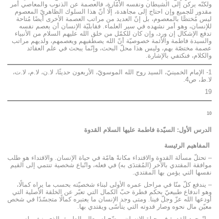
ولكنّه يركن إلى الشيطان ونفسه الأمّارة، فالعصمة عن الذنوب والمعاصي أمر
مقدور للجميع وإن احتاج إلى مجاهدة، إلّا أنّ هذا السلوك الظاهريّ المعصوم
ليس مُختصًّا بالمعصوم، بل إنّ العديد من مراتب العصمة الأخرى أيضًا مُتاحة
للإنسان، وهو أمر نشهده في سير العلماء. فقابليّة الإنسان أن يعصم نفسه
تدفع الإشكال إن ورد، وإن كان للكمّل من خلق الله عليهم السلام من الأنبياء
والسيدة فاطمة والأئمة خصوصيّة أنّ الله يصطفيهم ويعصمهم، ولديهم مراتب
عصمة مختصّة بهم، وليس هذا محلّ البحث، وإنّما يبحث في علم العقائد
والكلام، فنكتفي بالإشارة.
1- الإمام الخمينيّ، السيد روح الله الموسويّ، الأربعون حديثًا، لا.ن، لا.م، لا.ت،
لا.ط، ص4.
19
10
الدرس الأول: السيّدة فاطمة عليها السلام القدوة
المفاهيم الرئيسة
– تحتلّ مسألة القدوة والاقتداء مكانةً هامّة في حياة الإنسان. والاقتداء هو طلب
موافقة المقتدي بالآخر (المُقتدَى به) في فعله، واتّباع شخصية تنتمي إلى القيم
نفسها التي يؤمن بها المقتدي.
– يندفع كلّ منّا في مراحل عمره الأولى لبناء شخصيّته بحسب ما يراه كمالًا،
وهو اندفاع طبيعيّ بحكم فطرة حبّ الكمال التي تعبّر عن الخلقة الأصلية التي
أودعها الله عزّ وجلّ فينا. ومتى وجد الإنسان ما يعتبره كمالًا متجسّدًا في شخص
معيّن مال نحوه وصار قدوته التي يتأسّى ويقتدي بها.
– إنّوجود القدوة في حياة الإنسان يوضّح له معالم الطريق الذي ينبغي له