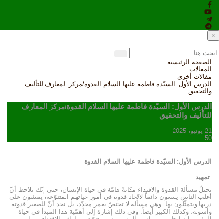
×
الصفحة الرئيسية
المقالات
مقالات أخرى
الدرس الأول: السيّدة فاطمة عليها السلام القدوة/مركز المعارف للتأليف
والتحقيق
الدرس الأول: السيّدة فاطمة عليها السلام القدوة/مركز المعارف
للتأليف والتحقيق
21 يونيو، 2025
50
الدرس الأول: السيّدة فاطمة عليها السلام القدوة
تمهيد
تحتلّ مسألة القدوة والاقتداء مكانةً هامّة في حياة الإنسان، حتى إنّك تلاحظ أنّ
أغلب الناس يسعون دائماً لاتّخاذ قدوة في أمور حياتهم المتنوّعة، يمشون على
دربها ويتمثّلون بها. وهي مسألة لا تختصّ بعمر محدّد، بل نجد أنّ للصغير قدوته
وأسوته، وكذلك الكبير أيضاً. وفي ذلك إشارة إلى أهمّية هذا المبدأ في حياة
البشر، وإن اختلفت مصاديق القدوة بينهم وتنوّعت طرائق الاقتداء ومعايير