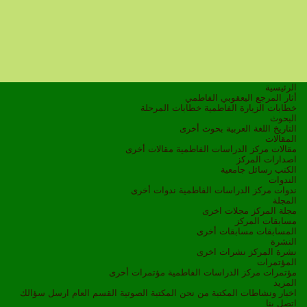
الرئيسية
أثار المرجع اليعقوبي الفاطمي
خطابات الزيارة الفاطمية
خطابات المرحلة
البحوث
التاريخ
اللغة العربية
بحوث أخرى
المقالات
مقالات مركز الدراسات الفاطمية
مقالات أخرى
اصدارات المركز
الكتب
رسائل جامعية
الندوات
ندوات مركز الدراسات الفاطمية
ندوات أخرى
المجلة
مجلة المركز
مجلات اخرى
مسابقات المركز
المسابقات
مسابقات أخرى
النشرة
نشرة المركز
نشرات اخرى
المؤتمرات
مؤتمرات مركز الدراسات الفاطمية
مؤتمرات أخرى
المزيد
اخبار ونشاطات
المكتبة
من نحن
المكتبة الصوتية
القسم العام
ارسل سؤالك
اتصل بنا