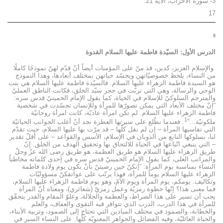
3- سورة الأحزاب، الآية 21.
17
8
الدرس الأول: السيّدة فاطمة عليها السلام القدوة
والإسلام العزيز، كدين، قد منّ على المؤمنات أيضاً أنّ قدّم لهنّ نموذجًا كاملًا
من النساء، يلحظ خصوصيّاتهن ويجسّد حياتهن بمختلف أبعادها، وهذا النموذج
هو السيدة فاطمة الزهراء عليها السلام. فالسيّدة فاطمة عليها السلام هي بنت
الوحي والرسالة، وهي التي تربّت في حجر سيّد الخلق، فكانت الناطق العمليّ
والمترجم السلوكيّ للإسلام في الحياة، كما يقول الإمام الخمينيّ قدس سره:
“إنّ مختلف الأبعاد التي يمكن تصورّها للمرأة وللإنسان تجسّدت في شخصية
فاطمة الزهراء عليها السلام. لم تكن امرأة عاديّة، كانت امرأة روحانيّة
1
ملكوتيّة…”
. فعندما نطّلع على سيرتها العطرة نجد أنّ أغلب الجوانب الحياتيّة
التي تقاسيها المرأة – إن لم نقل كلّها – قد مرّت بها عليها السلام، حيث تقدّم
لنا، بسلوكها النابع من الذوبان في الإسلام، الأسس والقواعد – على أقلّ تقدير
– التي ينبغي اتّباعها في الحياة للالتحاق بها وتحقيق الهدف من الخلق. إنّ
طريق الزهراء عليها السلام هو طريق العظمة، هو طريق رضى الله عزّ وجلّ
والمراتب العلى، كما يقول الإمام الخمينيّ قدس سره في إحدى كلماته مخاطباً
النساء بمناسبة يوم المرأة: “إنكنّ حين رضيتنّ بأنْ يكون يوم ولادة فاطمة
الزهراء عليها السلام يوماً للمرأة، فهذا يرتّب على عواتقكنّ مسؤوليّات
وتكاليف. يومكم، يوم المرأة ويوم الأمّ، وهو يوم فاطمة الزهراء عليها السلام،
فما معنى هذا؟ إنّها خطوة رمزيّة وعمل رمزيّ (شعائري)، ومعناه أنّ المرأة
يجب أن تسير على هذا الصراط، والعظمة والجلالة، وعلوّ المقام والقدر يتحقّق
للمرأة في هذا الدرب، الدرب الذي تتوافر فيه التقوى والعفاف، والعلم
والخطابة، والصمود في مختلف الميادين التي تحتاج إلى الصمود، وتربية الأبناء،
والحياة العائليّة، وفيه الفضائل والجواهر المعنويّة كلّها. على النساء السير في