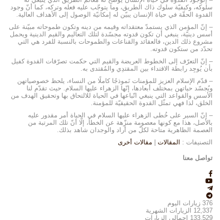
سلوكه، وكيفيّة سلوك ذاك الطريق، وما يتوجّب عليه فعله وتركه، كما أنّ وجود
القدوة الحقّة في حياة الإنسان يبيّن له إمكانيّة الوصول إلى الأهداف العالية.
– إنّ المؤمن الذي يستمدّ معتقداته وقيمه من دينه وتكون طموحاته مبيّنة على
أسس دينيّة، ينبغي أن تكون قدوته مجسّدة لتلك التعاليم والقيم الدينية ويحمل
مشروع ذلك الدين، فالعقائد والقناعات والطموحات بالنسبة للفرد هي التي
تحدّد من ستكون قدوته.
– إنّ التعرّف إلى الخطوط العريضة والقيم التي حكمت تصرّفات القدوة كفيل
بأن يُوجِد رابطة الاقتداء بين المقتدِي والمُقتدى به.
– قدّم الإسلام العزيز للمؤمنات نَموذجًا كاملًا من النساء، يلحظ خصوصياتهن
ويُجسّد حياتهن بمختلف أبعادها، إنّها الزهراء عليها السلام. حيث تقدّم لنا
الأسس والقواعد التي ينبغي اتّباعها في الحياة للالتحاق بها وتحقيق الهدف من
الخلق، لذا فهي تمثّل القدوة الحقيقيّة للمؤمنة.
– إنّ السير على خُطى الزهراء عليها السلام في الحياة أمر مقدور عليه
بالأصل، هذا مع كونها معصومة منزّهة عن الخطأ، إلّا أنّ تلك المرتبة من
العصمة الظاهرية متاحة لكلّ من أراد والوجدان شاهد بذلك.
التصنيفات :
المقالات
|
مقالات أخرى
تواصل معنا
376
زيارات اليوم
12,337
الزيارات الشهرية
133,529
إجمالي الزيارات