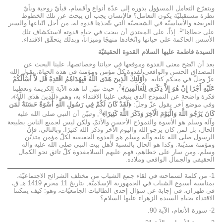
ويتفرّع التعامل المسؤول بدوره إلى عدّة أنواع وأقسام، فبأيّ روحية وبأيّ
نظرة مستقبليّة يكون التعامل؟ فالإنسان يجب أن يبحث عن تلك الخطوط
العريضة والأساسيّة في الشخصيّة التي يتّخذها قدوة له، من أجل اتّباعها والسير
1
على خطاها”
. إذاً، على المقتدي أن يبحث في حياة قدوته لاستكشاف تلك
الأسس الحاكمة على حياتها واتّخاذها منهجًا وميزاناً، وبذلك يتحقّق الاقتداء.
السيدة فاطمة عليها السلام القدوة الحقيقيّة
بعد أن اتّضح معنى القدوة وموقعها في حياتنا وخصائصها، علينا البحث عن
المصداق الحسن والواقعي لقدوة كلّ مؤمن ومؤمنة في هذه الحياة، يقول الله
عزّ وجلّ في محكم كتابه: ﴿
أُوْلَئِكَ الَّذِينَ هَدَى اللّهُ فَبِهُدَاهُمُ اقْتَدِهْ قُل لاَّ أَسْأَلُكُمْ
2
عَلَيْهِ أَجْرًا إِنْ هُوَ إِلاَّ ذِكْرَى لِلْعَالَمِينَ﴾
, حيث تبيّن لنا هذه الآية الكريمة وتعطينا
فكرة واضحة عن النموذج الذي ينبغي علينا الاقتداء به، وهم ﴿الَّذِينَ هَدَى اللّهُ﴾،
وفي موضع آخر يقول عزّ وجلّ:
﴿لَقَدْ كَانَ لَكُمْ فِي رَسُولِ اللَّهِ أُسْوَةٌ حَسَنَةٌ لِّمَن
3
كَانَ يَرْجُو اللَّهَ وَالْيَوْمَ الْآخِرَ وَذَكَرَ اللَّهَ كَثِيرًا﴾
, وتبيّن أن النبي صلى الله عليه
وآله وسلم هو الأسوة والنموذج الأحسن والأتمّ، ولكن ليس لجميع الناس بطبيعة
الحال، بل لمن كان يرجو الله واليوم الآخر وذكر الله كثيرًا. وبالتالي، فإنّ
الرسول صلى الله عليه وآله وسلم هو القدوة الحقيقية لكلّ مؤمن متديّن
ومؤمنة متديّنة. وكذا هو الحال بالنسبة لأهل بيت النبي صلى الله عليه وآله
وسلم، ومن سار على خطاهم، فهم عليهم السلامقدوة كلّ تائق نحو الكمال
الحقيقي والجمال الواقعي وملاذه.
1- من كلمة لسماحته في لقاء جمع الشباب من مختلف الشرائح الاجتماعيّة،
بمناسبة أسبوع الشباب في الجمهورية الإسلاميّة, بتاريخ 11 محرم 1419 هـ ق،
في طهران، في إجابة عن سؤال إحدى الطالبات الجامعيّات، وهو: كيف يمكننا
الاقتداء بحياة السيدة الزهراء عليها السلام؟
2- سورة الأنعام، الآية 90.