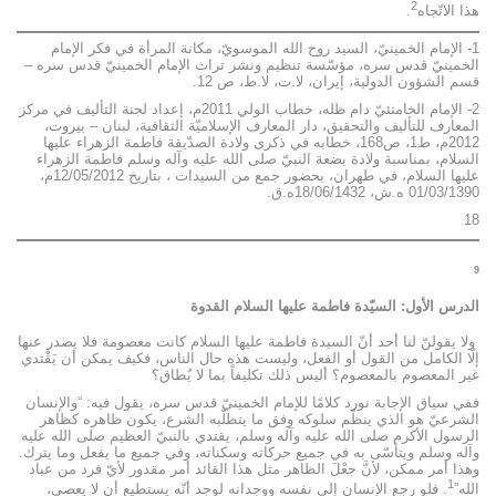
2
هذا الاتّجاه
.
1- الإمام الخمينيّ، السيد روح الله الموسويّ، مكانة المرأة في فكر الإمام
الخمينيّ قدس سره، مؤسّسة تنظيم ونشر تراث الإمام الخمينيّ قدس سره –
قسم الشؤون الدولية، إيران، لا.ت، لا.ط، ص 12.
2- الإمام الخامنئيّ دام ظله، خطاب الولي 2011م، إعداد لجنة التأليف في مركز
المعارف للتأليف والتحقيق، دار المعارف الإسلاميّة الثقافية، لبنان – بيروت،
2012م، ط1، ص168، خطابه في ذكرى ولادة الصدّيقة فاطمة الزهراء عليها
السلام، بمناسبة ولادة بضعة النبيّ صلى الله عليه وآله وسلم فاطمة الزهراء
عليها السلام، في طهران، بحضور جمع من السيدات ، بتاريخ 12/05/2012م،
01/03/1390 ه.ش، 18/06/1432ه.ق.
18
9
الدرس الأول: السيّدة فاطمة عليها السلام القدوة
ولا يقولنّ لنا أحد أنّ السيدة فاطمة عليها السلام كانت معصومة فلا يصدر عنها
إلّا الكامل من القول أو الفعل، وليست هذه حال الناس، فكيف يمكن أن يَقْتدي
غير المعصوم بالمعصوم؟ أليس ذلك تكليفاً بما لا يُطاق؟
ففي سياق الإجابة نورد كلامًا للإمام الخمينيّ قدس سره، يقول فيه: “والإنسان
الشرعيّ هو الذي ينظّم سلوكه وفق ما يتطلّبه الشرع، يكون ظاهره كظاهر
الرسول الأكرم صلى الله عليه وآله وسلم، يقتدي بالنبيّ العظيم صلى الله عليه
وآله وسلم ويتأسّى به في جميع حركاته وسكناته، وفي جميع ما يفعل وما يترك.
وهذا أمر ممكن، لأنَّ جعْلَ الظاهر مثل هذا القائد أمر مقدور لأيّ فرد من عباد
1
الله”
. فلو رجع الإنسان إلى نفسه ووجدانه لوجد أنّه يستطيع أن لا يعصي،