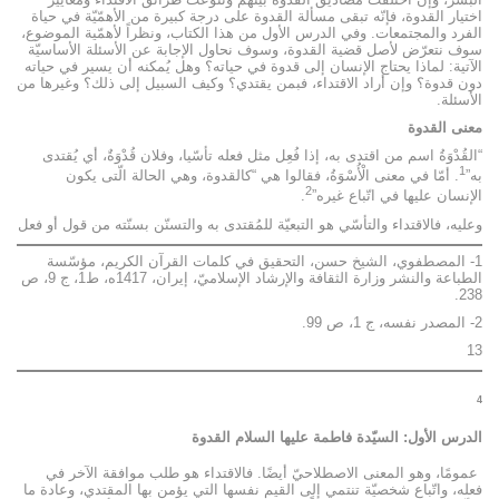
اختيار القدوة، فإنّه تبقى مسألة القدوة على درجة كبيرة من الأهمّيّة في حياة
الفرد والمجتمعات. وفي الدرس الأول من هذا الكتاب، ونظراً لأهمّية الموضوع،
سوف نتعرّض لأصل قضية القدوة، وسوف نحاول الإجابة عن الأسئلة الأساسيّة
الآتية: لماذا يحتاج الإنسان إلى قدوة في حياته؟ وهل يُمكنه أن يسير في حياته
دون قدوة؟ وإن أراد الاقتداء، فبمن يقتدي؟ وكيف السبيل إلى ذلك؟ وغيرها من
الأسئلة.
معنى القدوة
“القُدْوَةُ اسم من اقتدى به، إذا فُعِل مثل فعله تأسّيا، وفلان‏ قُدْوَةٌ، أي يُقتدى
1
به”
. أمّا في معنى الْأُسْوَةُ، فقالوا هي “كالقدوة، وهي الحالة الّتى يكون
2
الإنسان عليها في اتّباع غيره”
.
وعليه، فالاقتداء والتأسّي هو التبعيّة للمُقتدى به والتسنّن بسنّته من قول أو فعل
1- المصطفوي، الشيخ حسن، التحقيق في كلمات القرآن الكريم، مؤسّسة
الطباعة والنشر وزارة الثقافة والإرشاد الإسلاميّ، إيران، 1417ه، ط1، ج‏ 9، ص
238.
2- المصدر نفسه، ج 1، ص 99.
13
4
الدرس الأول: السيّدة فاطمة عليها السلام القدوة
عمومًا، وهو المعنى الاصطلاحيّ أيضًا. فالاقتداء هو طلب موافقة الآخر في
فعله، واتّباع شخصيّة تنتمي إلى القيم نفسها التي يؤمن بها المقتدي، وعادة ما