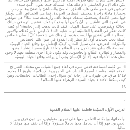
الأسس التي سارت عليها قدوته، أمكنه أن يسير عليها ويطبّقها في حياته، كما
يبيّن ذلك الإمام الخامنئي دام ظله هذه المسألة حيث يقول: “أنتِ سيدة
تعيشين في عصر طغى عليه التطوّر العلميّ والصناعيّ والتقنيّ وعالمٍ رحبٍ
وحضارة ماديّة زاخرة بمختلف المظاهر الجديدة، فما هي الخصائص التي يتحقّق
فيها معنى الاقتداء بشخصيّة سبقك عهدها بألف وأربعمئة سنة مثلاً؟ هل تتوقّعين
في القدوة التي تتأسّين بها أنْ يكون لها وضع كوضعك، تقتفين أثره في حياتك
الحاليّة وتفترضين، على سبيل المثال، كيف كانت تذهب إلى الجامعة؟ أو كيف
كانت تفكّر في القضايا العالميّة، أو ما شابه ذلك؟ لا، ليس الأمر كذلك، والأمور
المطلوبة التي يُقتدَى بها ليست هذه، بل هناك في شخصيّة كلّ إنسان خصائص
أصيلة يجب تحديدها أولاً، ثمّ ينظر إلى القدوة في ضوء تلك الخصائص
والميّزات. لنفرض، على سبيل المثال، كيفيّة التعامل مع وقائع الحياة اليوميّة
المحيطة بالإنسان، فقد تكون هذه الوقائع متعلّقة تارةً بعصر انتشار المترو
والقطار والطائرة النفّاثة والحاسوب، وقد تكون تارةً أُخرى متعلّقة بعهد لا وجود
لمثل هذه الأشياء فيه. إلّا أنّ الإنسان يجب أن يواجه وقائع الحياة اليوميّة
6- من كلمة لسماحته قدس سره في لقاء جمع الشباب من مختلف الشرائح
الاجتماعيّة، بمناسبة أسبوع الشباب في الجمهورية الإسلاميّة، بتاريخ 11 محرم
1419 هـ ق، في طهران، في إجابة عن سؤال إحدى الطالبات الجامعيّات، وهو:
كيف يمكننا الاقتداء بحياة السيدة الزهراء عليها السلام؟
16
7
الدرس الأول: السيّدة فاطمة عليها السلام القدوة
وأحداثها، وبإمكانه التعامل معها على نحوين متفاوتين، من دون فرق بين
العصرين، فهو إمّا أن يتعامل معها تعاملاً مسؤولاً، وإمّا أن يقف منها موقفاً لا
مبالياً.