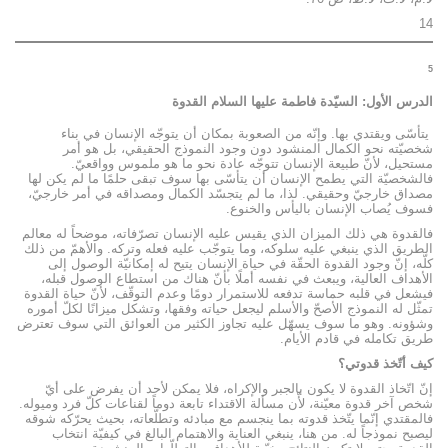
14
5
الدرس الأول: السيّدة فاطمة عليها السلام القدوة
يتأسّى ويقتدي بها. وإنّه من الصعوبة بمكان أن يتوجّه الإنسان في بناء
شخصيّته نحو الكمال المنشود دون وجود النموذج الحقيقي، بل هو أمر
مستحيل، لأنّ طبيعة الإنسان تتوجّه عادة نحو ما هو ملموس وواقعيّ.
فالشخصيّة التي يطمح الإنسان أن يتأسّى بها سوف تبقى حلمًا ما لم يكن لها
مصداق خارجيّ وحقيقي. لذا، ما لم يتجسّد الكمال ومصداقه في أمر خارجيّ،
فسوف يُصاب الإنسان باليأس والخنوع.
فالقدوة هي ذلك الميزان الذي يقيس عليه الإنسان تصرّفاته، موضحاً له معالم
الطريق الذي ينبغي عليه سلوكه، وما يتوجّب عليه فعله وتركه. والأهمّ من ذلك
كلّه، إنّ وجود القدوة الحقّة في حياة الإنسان يتيح له إمكانيّة الوصول إلى
الأهداف العالية، ويبعث في نفسه أملًا بأنّ هناك من استطاع الوصول قبله،
فيشعل في قلبه حماسة تدفعه للاستمرار دومًا وعدم التوقّف، لأنّ حياة القدوة
تمثّل له النموذج الأصحّ والأسلم ليجعل حياته وفقها، وتشكل ميزانًا لكلّ أموره
وشؤونه. وهو ما سوف يسهّل عليه تجاوز الكثير من العوائق التي سوف تعترض
طريق تكامله في قادم الأيام.
كيف أتّخذ قدوتي؟
إنّ اتّخاذ القدوة لا يكون بالجبر والإكراه، فلا يمكن لأحد أن يفرض على أيّ
شخص آخر قدوة معيّنة، لأّن مسألة الاقتداء تابعة دوماً لقناعات كلّ فرد وميوله.
فالمقتدي إنّما يتّخذ قدوته بما ينجسم مع مبادئه وتطلّعاته، بحيث يحرّكه شوقه
ليصبح نموذجاً له. من هنا، ينبغي العناية والاهتمام البالغ في كيفيّة انتخاب