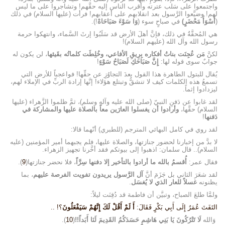
واجتمعوا على سَلب عترته وأقرب الناس إليه حقَّهم! وتشاجروا على ما ليس
لهم! وضيَّعوا الرَّسول بعد انقلابهم على أعقابهم! فرأت (عليها السلام) في ذلك
(
أَسْوَأَ مَحْضَرٍ)
في صباحٍ سوء (
وَا سَوْءَ صَبَاحَاهْ
!).
هي المُحقَّةُ في ذلك، فإنَّ أهلَ الأرض قد سَلَبُوا إرثَ السَّماء، وانتهكوا حرمة
رسول الله وآل الله (عليهم السلام)!
لكنَّ
مَن عُجِنَت بناتُ أفكاره بِرِيقِ الأفاعي، وخُلِطَت كلماتُه بقَيئها
، لن يكون له
جوابٌ سوى قوله لها:
إِنَّ صَبَاحَكِ لَصَبَاحُ سَوْءٍ
!
يُقال للبتول الطاهرة هذا القول بعدَ التجاوُزِ عن حقِّها! فواعجباً للأرض التي
تسمعُ هذه الكلمات كيف لا تنشقُّ وتبتلع هؤلاء! إنَّها إرادة الربِّ في الإملاء لهم،
ليزدادوا إثماً.
لقد غابوا عن دَفنِ النبيّ (صلى الله عليه وآله وسلم)، ثمَّ ظلموا الزَّهراء (عليها
السلام) حقَّها،
وأرادوا أن يغسلوا العارَين معاً بالصلاة عليها والمشاركة في
دَفنها
!
لقد روي في كامل البهائي المترجم (للطبري) أنّهما قالا:
لا بدَّ من إخبارنا لحضور جنازتها، والصلاة عليها، فلم يجبهما أمير المؤمنين (عليه
السلام).. قال سلمان: اذهبوا إلى بيوتكم فقد أخَّرنا تجهيز الزهراء.
فقال عمر:
أُقسمُ بالله ما أرادوا بالتأخير إلا دفنها سِرَّاً
، فلا نحضر جنازتها(
9
).
لقد شعَرَ الثاني بل جَزَمَ أنَّ
آل الرَّسول يريدون تفويت الفرصة عليهم
، بما
يظنونه
غسلاً للعار الذي لا يُغسَل
.
ولمَّا طلعَ الصباح، وتبيَّن أن فاطمة قد دُفِنَت ليلاً:
التَفَتَ عُمَرُ إِلَى أَبِي بَكْرٍ فَقَالَ:
أَ لَمْ أَقُلْ لَكَ إِنَّهُمْ سَيَفْعَلُونَ
؟! ..
وَالله‏
لَا تَتْرُكُونَ يَا بَنِي هَاشِمٍ حَسَدَكُمُ القَدِيمَ لَنَا أَبَداً!!
(
10
).