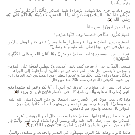
منهم سابق!
ومِن ذلك ما جرى بعدَ شهادة الزَّهراء (عليها السلام): فَأَقْبَلَ أَبُو بَكْرٍ وَعُمَرُ
يُعَزِّيَان عَلِيّاً (عليه السلام) وَيَقُولَانِ لَهُ:
يَا أَبَا الحَسَنِ، لَا تَسْبِقْنَا بِالصَّلَاةِ عَلَى ابْنَةِ
رَسُولِ الله!
(
2
).
ههنا يظهَرُ لَعوقُ إبليس جليَّاً!
القومُ يُعزُّون عليَّاً في فاطمة! وهل قَتَلَهَا غيرُهم؟!
القومُ يريدون الصلاة على ابنة رسول الله! والمشاركة في دَفنها! وهَل شاركوا
مِن قبلُ في دَفنِ أبيها (صلى الله عليه وآله وسلم)؟!
لقد ثبت عن المعصوم (عليه السلام) قوله:
إِنَّ مِمَّا أَعَانَ الله بِهِ عَلَى الكَذَّابِينَ
النِّسْيَانَ
(
3
).
فينسى الكذّاب حتى لا يعرف كيف يخفي كذبته، ولا ينطلي لَعوُقُهُ على المؤمن،
والمؤمن لا ينسى مثل هذه الحوادث، فيرجع بالتاريخ أياماً قليلةً إلى الوراء،
ويتأمَّل فيما رواه (سَيِّد الحُفّاظ) و(عديم النظير) من المحدِّثين عند العامة، ابن
ابي شيبة الكوفي (المتوفى سنة 235 هـ) حين قال:
حدثنا ابن نمير، عن هشام بن عروة، عن أبيه، أن
أبا بكر وعمر لم يشهدا دفن
النبي (صلى الله عليه وآله وسلم)
، كانا في الأنصار
فَدُفِنَ قبل أن يرجعا
!(
4
).
ماذا كان يفعل هؤلاء (في الأنصار) حتى انشغلا عن دفن النبيِّ (صلى الله عليه
وآله وسلم)؟! إنَّهم على سابق عهدهم وطريقتهم، لطالما كانوا يتربَّصون
الدوائر بآل محمد، واليوم هم كالأمس.
في خطبة الزهراء (عليها السلام) حينما وصفت حالَ أمير المؤمنين (عليه
السلام) مع النبي (صلى الله عليه وآله وسلم) أيام الشدَّة قالت لهم: وَأَنْتُمْ فِي
رَفَاهِيَةٍ مِنَ العَيْشِ، وَادِعُونَ فَاكِهُونَ آمِنُونَ،
تَتَرَبَّصُونَ بِنَا الدَّوَائِرَ
(
5
).
هكذا كانوا.. وهكذا هُمُ اليوم، ينهَمِكُون في التدبير والخديعة والمكيدة، والنبيُّ