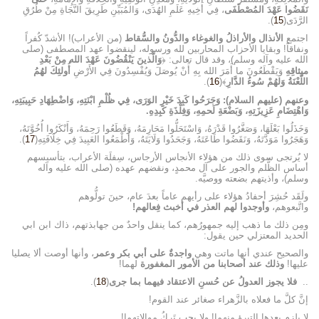
نَقَضُوا عَهْدَ المُصْطَفَى
، فِي أَخِيهِ عَلَمِ الهُدَى، وَالمُبَيِّنِ طَرِيقَ النَّجَاةِ مِنْ طُرُقِ
الرَّدَى(
15
).
اجتمع
الأنذال والأراذلُ والغوغاء والدُّونُ والسُّقاط
(من الأعراب)! الأشدّ كُفراً
ونفاقاً! وبقايا الأحزاب المحاربين لله ورسوله، لينقضوا عهد المصطفى (صلى
الله عليه وآله وسلم)، وقد قال تعالى: ﴿
وَالَّذينَ يَنْقُضُونَ عَهْدَ الله مِنْ بَعْدِ
ميثاقِهِ
وَيَقْطَعُونَ ما أَمَرَ الله بِهِ أَنْ يُوصَلَ وَيُفْسِدُونَ فِي الأَرْضِ
أُولئِكَ لهُمُ
اللَّعْنَةُ وَلهُمْ سُوءُ الدَّارِ
﴾(
16
).
وعنهم (عليهم السلام): وَجَرَحُوا كَبِدَ خَيْرِ الوَرَى، فِي ظُلْمِ ابْنَتِهِ، وَاضْطِهَادِ حَبِيبَتِهِ،
وَاهْتِضَامِ عَزِيزَتِهِ، وَبَضْعَةِ لَحمِهِ، وَفِلْذَةِ كَبِدِهِ.
وَخَذَلُوا بَعْلَهَا، وَصَغَّرُوا قَدْرَهُ، وَاسْتَحَلُّوا مَحَارِمَهُ، وَقَطَعُوا رَحِمَهُ، وَأَنْكَرُوا أُخُوَّتَهُ،
وَهَجَرُوا مَوَدَّتَهُ، وَنَقَضُوا طَاعَتَهُ، وَجَحَدُوا وَلَايَتَهُ، وَأَطْمَعُوا العَبِيدَ فِي خِلَافَتِهِ(
17
).
لا يُرتجى سوى ذلك من هؤلاء الأنجاس الأرجاس، سِفلَة الأعراب، بتأسيسهم
أساس الظُّلم والجور على آل محمدٍ، ونقضهم عهده (صلى الله عليه وآله
وسلم)، وأذيتهم بضعته ووصيَّه.
ولَقَد حُشِرَ أحفادُ هؤلاء على رأيهم عاماً بعدَ عام، حينَ تولُّوهم
واتَّبعوهم،
وأوجدوا لهم العذر في أخبث فِعالهم!
ومِن ذلك ما ذهب إليه جمهورُهم، كما ينقل واحدٌ من جهابذتهم، ذاك ابن ابي
الحديد المعتزلي حين يقول:
والصحيح عندي أنها ماتت وهي
واجدةٌ على أبي بكر وعمر
، وأنها أوصت ألا يصليا
عليها!
وذلك عند أصحابنا من الأمور المغفورة
لهما!
..
فلا يجوز العدولُ عن حُسنِ الاعتقاد فيهما بما جرى
(
18
).
إنَّ كلَّ ما فعلاه بالزَّهراء صغائر عند القوم!
لا يلزم بعدها التبرؤ منهما! ولا يجب تَركُ موالاتهما!