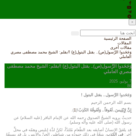
×
الصفحة الرئيسية
المقالات
مقالات أخرى
وَجَحَدوا الرَّسول(ص).. بقتل البتول(ع) !/بقلم: الشيخ محمد مصطفى مصري
العاملي
وَجَحَدوا الرَّسول(ص).. بقتل البتول(ع) !/بقلم: الشيخ محمد مصطفى
مصري العاملي
7 يوليو، 2025
86
وَجَحَدوا الرَّسول.. بقتل البتول !
بسم الله الرحمن الرحيم
إِنَّ لِإِبْلِيسَ..لَعُوقاً.. وَلَعُوقُهُ الكَذِبُ
!(
1
).
حديثٌ يرويه الشيخُ الصدوق رحمه الله عن الإمام الباقر (عليه السلام) عن
رسول الله (صلى الله عليه وآله وسلم).
قد يلعَقُ الإنسانُ أصابِعَه بعد الطّعام مُلتَذّاً، لكنَّ لذَّة إبليس وهمّه في محلٍّ
آخر:
في الكذب
، يتبعُهُ في ذلك جنودُه من شياطين الجنِّ والإنس، بل قد يسبقُهُ