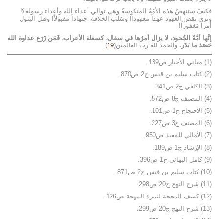
فكيفَ ستنهضُ هذه الأمَّةُ المنكوسةُ وهي توالي أعداء الله وأعداء رسوله؟!
وترى نقضَ العهود عهداً معهوداً! وسَلبَ الخلافة اجتهاداً مقبولاً! وقتلَ البَتول
أمراً مَغفوراً!
إنَّها أمَّةُ الجُحود، لا يزال أمرُها في سفال، كسفلة الأعراب، فَمَن زَرَع عداوة الله
حَصَدَ ما بَذَر.
والحمد لله رب العالمين(
19
).
(1) معاني الأخبار ص139.
(2) كتاب سليم بن قيس ج‏2 ص870.
(3) الكافي ج2 ص341.
(4) المصنف ج8 ص572.
(5) الاحتجاج ج1 ص101.
(6) المصنف ج3 ص227.
(7) الأمالي للمفيد ص950.
(8) الإرشاد ج‏1 ص189.
(9) كامل البهائي ج1 ص396.
(10) كتاب سليم بن قيس ج‏2 ص871.
(11) شرح النهج ج‏20 ص298.
(12) كشف المحجة لثمرة المهجة ص126.
(13) شرح النهج ج‏20 ص299.