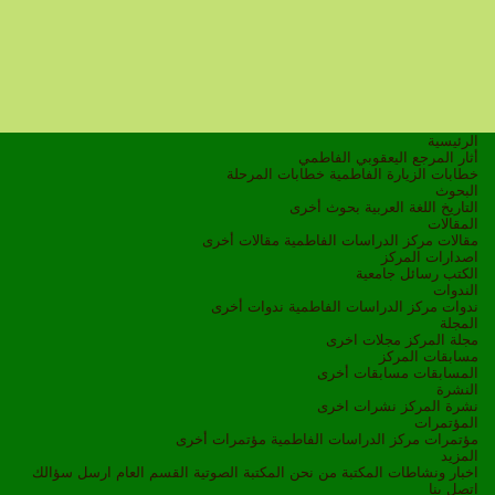
الرئيسية
أثار المرجع اليعقوبي الفاطمي
خطابات الزيارة الفاطمية
خطابات المرحلة
البحوث
التاريخ
اللغة العربية
بحوث أخرى
المقالات
مقالات مركز الدراسات الفاطمية
مقالات أخرى
اصدارات المركز
الكتب
رسائل جامعية
الندوات
ندوات مركز الدراسات الفاطمية
ندوات أخرى
المجلة
مجلة المركز
مجلات اخرى
مسابقات المركز
المسابقات
مسابقات أخرى
النشرة
نشرة المركز
نشرات اخرى
المؤتمرات
مؤتمرات مركز الدراسات الفاطمية
مؤتمرات أخرى
المزيد
اخبار ونشاطات
المكتبة
من نحن
المكتبة الصوتية
القسم العام
ارسل سؤالك
اتصل بنا