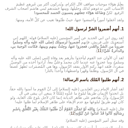
يعلَمُ هؤلاء موجبات مواقف الآل الكرام، ويُدركون أكثر مِن غَيرِهم عَظيمَ
الأسباب التي تدعوهم لذلك وجليلَها، ومِنها حَسَدهم لبني هاشم أصحاب الشرف
الرفيع. لكنَّ
وَضَاعَة هؤلاء جعلتهم ينسبون الحسد للمحسود!
ولقد أغفلوا أموراً وأغمضوا عنها، حيثُ ظَنّوها تغيب عن كلِّ الأمة، ومنها:
1. أنهم أضمروا الشرَّ لرسول الله!
لقد روى ابن ابي الحديد عن أمير المؤمنين (عليه السلام) قوله: اللهم إني
أستعديك على قريش، فإنهم
أضمروا لرسولك (صلى الله عليه وآله وسلم)
ضروباً من الشرِّ والغَدر، فعجزوا عنها، وحِلتُ بينهم وبينها، فكانت الوجبة بي،
والدائرةُ عَليَّ!
(
11
).
لقد آن الأوان عند القوم ليأخذوا بثأرهم بعد وفاة النبي (صلى الله عليه وآله
وسلم)، وما عجزوا عنه عندما كان محمدٌ وعليٌّ معاً، أرادوا أخذه من الوصيِّ
منفرداً، فلقد انهدَّ ركنه الأول بفقد الرَّسول، وها هي المُضمَرات تَظهَرُ عَصفاً
في آل الرَّسول، وظُلمَاً وقَهراً واضطهاداً وأخذاً بالثار!
2. أنهم طلبوا المُلك باسم الرسالة!
لقد أشار الإمام زين العابدين (عليه السلام) إلى أنَّ القوم ما آمنوا بالله حقاً،
بل اتخذوا الإيمان طريقاً لبلوغ ما عَدُّوه (مُلكاً لا ينبغي أن يبقى في آل
الرَّسول)، وأنَّ بقاءهم على ظاهر الديانة إنما كان لأجل بلوغ تلك الغاية، ولو
كان لهم طريقٌ لبلوغها مع عدم الإبقاء على ظاهر الإسلام لما ظلوا عليه!
قال (عليه السلام):
وَالله لَوْ تَمَكَّنَ القَوْمُ أَنْ طَلَبُوا المُلْكَ بِغَيْرِ التَّعَلُّقِ بِاسْمِ
رِسَالَتِهِ كَانُوا قَدْ عَدَلُوا عَنْ نُبُوَّتِهِ
(
12
).
وقد سئل أمير المؤمنين (عليه السلام):
يا أمير المؤمنين، أ رأيت لو كان رسول الله (صلى الله عليه وآله وسلم) ترك