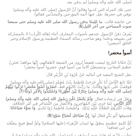
(صلى الله عليه وآله وسلم) لم يدفن بعد.
حتى تلك المرأة التي كذبوا وقالوا أنَّ الرَّسول (صلى الله عليه وآله وسلم)
توفي في حجرها، نقل عنها أئمة المؤرخين والمحدِّثين فقالوا:
عن عائشة قالت:
ما عَلِمنَا بدفن رسول الله صلى الله عليه وسلم حتى سمعنا
صوت المساحي من آخر الليل
(
6
).
يُعرفُ دَفنُ الرَّسول عندهم بأصوات المجارف أثناء إهالة التُّراب! لا بالمشاركة
في تشييعه ودفنه! وهو صاحب رسالة السماء العظيمة ورسول الإسلام وخير
الخلق أجمعين!
أسوأ محضر!
إنَّ حَكايا التاريخ ليسَت قِصَصَاً تُروى من الشيعة لأطفالهم، إنَّها مواقفُ تَختَزِنُ
عظيمَ المعاني، وتستبطنُ آلاماً مِن أسوأ قومٍ، حضروا أسوأ محضَر!
نقل الشيخ المفيد في أماليه عَنْ عُرْوَةَ بْنِ الزُّبَيْرِ قَالَ:
لمَّا بَايَعَ النَّاسُ أَبَا بَكْرٍ خَرَجَتْ فَاطِمَةُ بِنْتُ مُحَمَّدٍ (صلى الله عليه وآله وسلم)
فَوَقَفَتْ عَلَى بَابِهَا وَقَالَتْ: مَا رَأَيْتُ كَاليَوْمِ قَطُّ،
حَضَرُوا أَسْوَأَ مَحْضَرٍ! تَرَكُوا نَبِيَّهُمْ
(صلى الله عليه وآله وسلم) جِنَازَةً بَيْنَ أَظْهُرِنَا! وَاسْتَبَدُّوا بِالأَمْرِ دُونَنَا
!(
7
).
ونَقَلَ في إرشاده فقال:
وَلَمْ يَحْضُرْ دَفْنَ رَسُولِ الله (صلى الله عليه وآله وسلم)
أَكْثَرُ النَّاسِ
، لِمَا جَرَى بَيْنَ المُهَاجِرِينَ وَالأَنْصَارِ مِنَ التَّشَاجُرِ فِي أَمْرِ الخِلَافَةِ،
وَفَاتَ أَكْثَرَهُمُ الصَّلَاةُ عَلَيْهِ لِذَلِكَ. وَأَصْبَحَتْ فَاطِمَةُ (ع) تُنَادِي:
وَا سَوْءَ صَبَاحَاهْ
!
فَسَمِعَهَا أَبُو بَكْرٍ فَقَالَ لَهَا:
إِنَّ صَبَاحَكِ لَصَبَاحُ سَوْءٍ
!(
8
).
أيُّ كلمةٍ عظيمةٍ ينطقُ بها لسان الزَّهراء (عليها السلام)! وأيُّ لَفظٍ قبيحٍ يتقيَّحُه
ابن ابي قحافة!
نَظَرَت الزَّهراء، فإذا بقومِ أبيها قد تركوه (صلى الله عليه وآله وسلم) جنازةً،