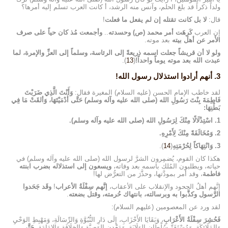
ولداً ذكراً قد بلغ الحلم، وآنس منه الرشد، أ كانت العرب تسلم إليه أمرها؟
قال:
لا بل كانت تقتله إن لم يفعل ما فعلت
!
إن العرب
كَرِهَت أمر محمد (ص) وحسدته
..
وأجمعت مُذ كان حياً على صرف
الأمر عن أهل بيته
بعد موته.
ولو لا أن قريشاً جعلت اسمه ذريعةً إلى الرئاسة، وسلماً إلى العزِّ والإمرة، لما
عبدت الله بعد موته يوماً واحداً!
(
13
).
3. أنهم أرادوا استذلال رسول الله!
لقد خاطب الإمام الحسن (عليه السلام) المغيرة فقال:
وَأَنْتَ الَّذِي ضَرَبْتَ
فَاطِمَةَ بِنْتَ رَسُولِ الله (صلى الله عليه وآله وسلم) حَتَّى أَدْمَيْتَهَا، وَألقَتْ مَا فِي
بَطْنِهَا:
1. اسْتِذْلَالًا مِنْكَ لِرَسُولِ الله (صلى الله عليه وآله وسلم).
2. وَمُخَالَفَةً مِنْكَ لِأَمْرِهِ.
3. وَانْتِهَاكاً لِحُرْمَتِهِ
(
14
).
هكذا كان القوم، يُضمِرون الشرَّ لرسول الله (صلى الله عليه وآله وسلم) في
حياته، ويطلبون المُلك باسمه بعد وفاته،
ويسعون إلى استذلاله بضرب ابنته
فاطمة
، وقد أمر بمودَّتها، وحذَّرَ من التعرُّض لها!
إنَّهم أهلُ الجحود والإنقلاب على الأعقاب،
إنَّهم سِفْلَةُ الأعراب
!
وقَد جَحَدوا
الرَّسول وكذَّبوا به وبرسالته، بانتهاك حُرمته، وقتل بضعته
.
لقد ورد عن المعصومين (عليهم السلام):
فَحُشِرَ سِفْلَةُ الأَعْرَابِ
، وَبَقَايَا الأَحْزَابِ، إِلَى دَارِ النُّبُوَّةِ وَالرِّسَالَةِ، وَمَهْبِطِ الوَحْيِ
وَالمَلَائِكَةِ، وَمُسْتَقَرِّ سُلْطَانِ الوَلَايَةِ، وَمَعْدِنِ الوَصِيَّةِ وَالخِلَافَةِ وَالإِمَامَةِ،
حَتَّى