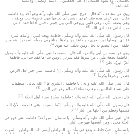
باللسان ، ولا يقوم اللسان إلّا على الكفتين … أنتما الإمامان ولأمّكما
(4)
الشفاعة
.
روي عن مجاهد ، أنّه قال : خرج النبي صلّى الله عليه وآله وهو آخذ بيد فاطمة ،
فقال : من عرف هذه فقد عرفها ، ومن لم يعرفها فهي فاطمة بنت محمّد ،
وهي بضعة منّي ، وهي قلبي وروحي التي بين جنبي ، فمن آذاها فقد آذاني ،
(5)
ومن آذاني فقد آذى الله
.
قال رسول الله صلّى الله عليه وآله وسلّم : فاطمة بهجة قلبي ، وأبناها ثمرة
فؤادي ، وبعلها نور بصري ، والأئمّة من ولدها أمناء ربّي وحبله الممدود بينه وبين
(6)
خلقه ، من اعتصم به نجا ، ومن تخلّف عنه هوى
.
روي عن سعد بن أبي وقّاص ، أنّه قال : سمعت النبي صلّى الله عليه وآله يقول
: فاطمة بضعة منّي ، من سرها فقد سرني ، ومن ساءها فقد ساءني. فاطمة
(7)
أعزّ البريّة عليّ
.
قال رسول الله صلّى الله عليه وآله وسلّم : إنّ فاطمة ابنتي خير أهل الأرض
(8)
عنصراً وشرفاً وكرماً
.
قال النبي صلّى الله عليه وآله : يا فاطمة ؛ ابشري فإنّ الله تعالى اصطفاك
(9)
على نساء العالمين ، وعلى نساء الإسلام وهو خير الدين
.
(10)
قال رسول الله صلّى الله عليه وآله : فاطمة سيّدة نساء أهل الجنّة
.
قال رسول الله صلّى الله عليه وآله وسلّم : إنّما سميت ابنتي فاطمة ، لأنّ الله
(11)
فطمها وفطم من أحبّها من النار
.
قال النبي صلّى الله عليه وآله وسلّم : يا سلمان ؛ من أحبّ فاطمة بنتي فهو في
الجنّة معي ، ومن أبغضها فهو في النار.
يا سلمان : حبّ فاطمة ينفع في مأة من المواطن أيسر ذلك المواطن : الموت