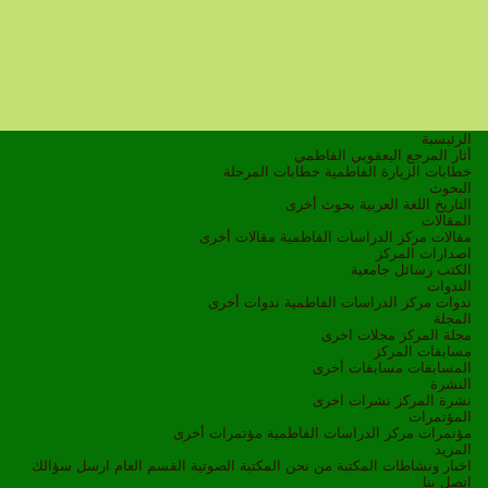
الرئيسية
أثار المرجع اليعقوبي الفاطمي
خطابات الزيارة الفاطمية
خطابات المرحلة
البحوث
التاريخ
اللغة العربية
بحوث أخرى
المقالات
مقالات مركز الدراسات الفاطمية
مقالات أخرى
اصدارات المركز
الكتب
رسائل جامعية
الندوات
ندوات مركز الدراسات الفاطمية
ندوات أخرى
المجلة
مجلة المركز
مجلات اخرى
مسابقات المركز
المسابقات
مسابقات أخرى
النشرة
نشرة المركز
نشرات اخرى
المؤتمرات
مؤتمرات مركز الدراسات الفاطمية
مؤتمرات أخرى
المزيد
اخبار ونشاطات
المكتبة
من نحن
المكتبة الصوتية
القسم العام
ارسل سؤالك
اتصل بنا