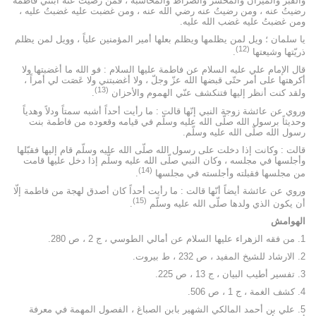
والقبر والميزان والمحشر والصراط والمحاسبة ، فمن رضيت عنه ابنتي فاطمة
رضيتُ عنه ، ومن رضيتُ عنه رضي الله عنه ، ومن غضبت عليه غضبتُ عليه ،
ومن غضبتُ عليه غضب الله عليه.
يا سلمان ؛ ويل لمن يظلمها ويظلم بعلها أمير المؤمنين علياً ، وويل لمن يظلم
(12)
ذريّتها وشيعتها
.
قال الإمام علي عليه السلام عن فاطمة عليها السلام : فو الله ما أغضبتها ولا
أكرهتها على أمر حتّى قبضها الله عزّ وجلّ ، ولا أغضبتني ولا عَصَت لي أمراً ،
(13)
ولقد كنت أنظر إليها فتنكشف عنّي الهموم والأحزان
.
وروي عن عائشة زوجة النبي إنّها قالت : ما رأيت أحداً أشبه سمتاً ودلاً وهدياً
وحديثاً برسول الله صلّى الله عليه وسلّم في قيامه وقعوده من فاطمة بنت
رسول الله صلّى الله عليه وسلّم.
قالت : وكانت إذا دخلت على رسول الله صلّى الله عليه وسلّم قام إليها فقبّلها
وأجلسها في مجلسه ، وكان النبي صلّى الله عليه وسلّم إذا دخل عليها قامت
(14)
من مجلسها فقبلته وأجلسته في مجلسها
.
وروي عن عائشة أيضاً أنّها قالت : ما رأيت أحداً كان أصدق لهجة من فاطمة إلّا
(15)
أن يكون الذي ولدها صلّى الله عليه وسلّم
.
الهوامش
1. من فقه الزهراء عليها السلام عن أمالي الطوسي ، ج 2 ، ص 280.
2. الارشاد للشيخ المفيد ، ص 232 ، ط بيروت.
3. تفسير أطيب البيان ، ج 13 ، ص 225.
4. كشف الغمة ، ج 1 ، ص 506.
5. علي بن أحمد المالكي الشهير بابن الصباغ ، الفصول المهمة في معرفة