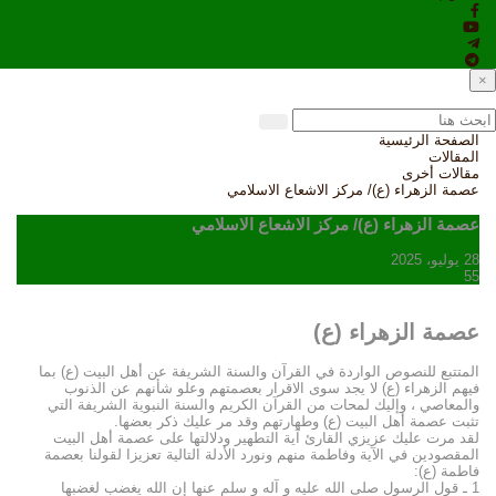
×
الصفحة الرئيسية
المقالات
مقالات أخرى
عصمة الزهراء (ع)/ مركز الاشعاع الاسلامي
عصمة الزهراء (ع)/ مركز الاشعاع الاسلامي
28 يوليو، 2025
55
عصمة الزهراء (ع)
المتتبع للنصوص الواردة في القرآن والسنة الشريفة عن أهل البيت (ع) بما
فيهم الزهراء (ع) لا يجد سوى الاقرار بعصمتهم وعلو شأنهم عن الذنوب
والمعاصي ، وإليك لمحات من القرآن الكريم والسنة النبوية الشريفة التي
تثبت عصمة أهل البيت (ع) وطهارتهم وقد مر عليك ذكر بعضها.
لقد مرت عليك عزيزي القارئ آية التطهير ودلالتها على عصمة أهل البيت
المقصودين في الآية وفاطمة منهم ونورد الأدلة التالية تعزيزا لقولنا بعصمة
فاطمة (ع):
1 ـ قول الرسول صلى الله عليه و آله و سلم عنها إن الله يغضب لغضبها