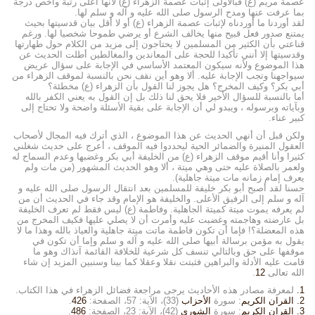
عصمة مريم (ع) فبالأولى إثبات عصمة الزهراء (ع) لأنها أعلى رتبة وأخص درجة
بما عرفت عنها ومدح الرسول صلى الله عليه و آله و سلم لها.
لقد أوردنا ما أوردناه لإثبات عصمة الزهراء (ع) أو لا أقل بيان قدسيتها بحيث
يمتنع صدور فعل قبيح منها يخالف الشرع أو يرضي طموحا شخصيا لها. ورغم
قناعتي بأن الكثير من المسلمين لا يحتاجون إلى مزيد من الكلام حول طهارتها
وقدسيتها إلا أنني تأكيدا للحجة على المعاندين والمغالطين أطلت الحديث عن
هذا الموضوع ولأنه سيكون المعتمد الأساسي في الإجابة على سؤال عريض
سيواجهنا وتجب الإجابة عليه. ألا وهو أين نقف نحن بالنسبة لموقف الزهراء من
أبي بكر؟ وكيف المخرج؟ هل يجوز لنا القول بأن الزهراء (ع) مخطئة؟
أما بالنسبة للسؤال الأخير فلا يحق لنا ذلك بل إن القول به يعني الكفر بالله
وبآياته وبرسوله ، ويبدو لي أن الإجابة على بقية الأسئلة واضحة ولا تحتاج إلى
كبير عناء.
ولكن قبل أن أنهي الحديث عن هذا الموضوع ، الذي أترك فيه المجال لأصحاب
العقول المنيرة والضمائر الحية ليحددوا فيه الموقف ، أعرج على حديث شغلني
كثيرا وأنا أقيم موقف الزهراء (ع) من الخليفة أبي بكر وغضبها وعدم السماح له
ولعمر بالصلاة عليه حتى وهي ميتة ، ألا وهو الحديث المشهور (من مات ولم
يعرف إمام زمانه مات ميتة جاهلية).
حسنا لقد أصبح أبو بكر خليفة للمسلمين بعد انتقال الرسول صلى الله عليه و
آله و سلم إلى الرفيق الأعلى. والخليفة هو الإمام وقد جاء في الحديث أن من
لم يعرفه يموت ميتة كميتة الجاهلية. وفاطمة (ع) ليس فقط لم تعرف الخليفة
بل عارضته وهاجمته وغضبت عليه وأمرت أن لا يصلي عليها فكيف المخرج من
هذه المعضلة؟! فإما أن تكون فاطمة ماتت ميتة جاهلية والعياذ بالله وهذا ما لا
يقول به مؤمن برسالة أبيها صلى الله عليه و آله و سلم وإما أن تكون في
موقفها على حق وبالتالي تنسف كل شرعية للخلافة القائمة آنذاك وهو ما
قامت عليه الأدلة والبراهين فثبتت نقلا وعقلا كما بينا وسنبين المزيد إن شاء
الله تعالى
12
.
1.
لمعرفة مصادر هذه الأحاديث يرجى مراجعة فضائل الزهراء في هذا الكتاب.
2.
القران الكريم
: سورة
الأحزاب
(33)، الآية: 57، الصفحة:
426
.
3.
القران الكريم
: سورة
الشورى
(42)، الآية: 23، الصفحة:
486
.