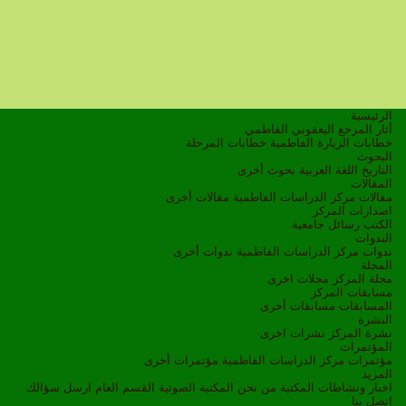
الرئيسية
أثار المرجع اليعقوبي الفاطمي
خطابات الزيارة الفاطمية
خطابات المرحلة
البحوث
التاريخ
اللغة العربية
بحوث أخرى
المقالات
مقالات مركز الدراسات الفاطمية
مقالات أخرى
اصدارات المركز
الكتب
رسائل جامعية
الندوات
ندوات مركز الدراسات الفاطمية
ندوات أخرى
المجلة
مجلة المركز
مجلات اخرى
مسابقات المركز
المسابقات
مسابقات أخرى
النشرة
نشرة المركز
نشرات اخرى
المؤتمرات
مؤتمرات مركز الدراسات الفاطمية
مؤتمرات أخرى
المزيد
اخبار ونشاطات
المكتبة
من نحن
المكتبة الصوتية
القسم العام
ارسل سؤالك
اتصل بنا