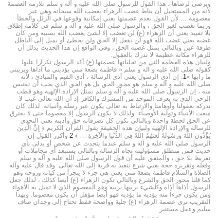
ويرضى لرضاها ، هذا القول للرسول صلى الله عليه و آله و سلم تلازمه العصمة
لأنه من المستحيل أن يناط غضب الزهراء بغضب الله سبحانه وهي غير
معصومة … لأن القول بعدم عصمتها يعني إمكانية وقوعها في الزلل والخطأ
وربما تغضب لغير الحق ، والرسول صلى الله عليه و آله و سلم في كلامه إطلاق
بلا تقييد يعني أن الزهراء (ع) لن تغضب إلا لشئ يغضب الله بسببه ومن كان
غضبه يعني غضب الله فهو لن يفعل إلا الحق ولن يخطئ أو يميل إلى الباطل
طرفة عين وبالتالي يمثل غضبه الحق ، وفي الواقع إن هذا الحديث يدلل أن
للزهراء مكانة عظيمة لا تدرك بالعقول.
ولبيان هذه العظمة التي من تجلياتها عصمتها (ع) أكد الرسول تكرارا عليها
كقوله صلى الله عليه و آله و سلم « فاطمة بضعة مني يؤذيني ما آذاها ويريبني
ما رابها »
1
. إن أذى الرسول يعني أذى الرسالة ، أذى القيم والمبادئ ، لأنه
صلى الله عليه و آله و سلم هو محور الحق بل هو الحق الذي يجب أن نقتبس
منه ، إن الرسول صلى الله عليه و آله و سلم يمثل الإرادة الإلهية وهو قطب
الرحى الذي به يعرف الموحد من المشرك والكافر إذ أن الله تعالى غيب لا
ندركه بعقولنا وأوهامنا والارتباط به تعالى يكون عبر رسله وأنبيائه. لذلك كان
مبعث الأنبياء وتولية الأوصياء. ولذلك لا يكون الرسول إلا معصوما حتى لا يفترق
عن الحق لحظة واحدة وبالتالي تكون كل تصرفاته حق وأذيته تعني التحدي
للرسالة والإرادة الإلهية ولبيان هذه الحقيقة يقول القرآن الكريم ﴿ إِنَّ الَّذِينَ
يُؤْذُونَ اللَّهَ وَرَسُولَهُ لَعَنَهُمُ اللَّهُ فِي الدُّنْيَا وَالْآخِرَةِ … ﴾
2
وأكرر القول إن
الرسول صلى الله عليه و آله و سلم عندما يتحدث عن شخص أو يدلى بأي
حديث فمن منطلق مسؤوليته تجاه الرسالة وبالتالي يستبعد أي مجاملات أو
تقريظ بلا حق ، والمتفق عليه أن قول الرسول صلى الله عليه و آله و سلم
وفعله وتقريره حجة يعني شرع نتعبد به قربة إلى الله تعالى. وقد قال عليه وآله
الصلاة والسلام فاطمة بضعة مني يعني هي جزء لا يتجزأ من كيانه وروحه وهو
كما قلنا محور الحق والشرع وبالتالي تكون الزهراء (ع) أيضا كذلك ، لذلك جعل
الرسول أذاها أذاه وكلشيء يريبها يريبه وهو المعصوم الذي لا تميل به الأهواء
ومن يكون جزءاً منه يؤذيه ما يؤذيه فهو أيضا مؤهل أن يكون معصوما. وبهذا
التقريب نرى عصمة الزهراء (ع) جلية وواضحة فقط تحتاج إلى وجدان صاف
سليم وعقل مستنير.