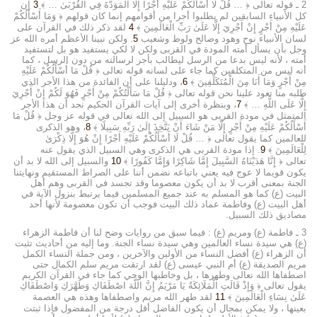
2 ـ قوله تعالى ﴿ … قُلْ لَا أَسْأَلُكُمْ عَلَيْهِ أَجْرًا إِلَّا الْمَوَدَّةَ فِي الْقُرْبَىٰ … ﴾
3
إن
كل الأنبياء السابقين لم يطلبوا أجرا من أقوامهم إنما كان قولهم ﴿ وَمَا أَسْأَلُكُمْ
عَلَيْهِ مِنْ أَجْرٍ إِنْ أَجْرِيَ إِلَّا عَلَىٰ رَبِّ الْعَالَمِينَ ﴾
4
لقد ذكر ذلك في القرآن على
لسان الأنبياء نوح وهود وصالح ولوط وشعيب
5
. ولكن نبينا الأعظم أمره الله عز
وجل بأن يسأل أمته المودة في القربى ولكن لا لكي يستفيد هو بل لتستفيد
أمته ، لأنه ليس بدعا من الرسل ليطالب بأجر لرسالته من دون الرسل ، كما
أنه ليس من المتكلفين كما جاء على لسانه قوله تعالى ﴿ قُلْ مَا أَسْأَلُكُمْ عَلَيْهِ
مِنْ أَجْرٍ وَمَا أَنَا مِنَ الْمُتَكَلِّفِينَ ﴾
6
، ودليلنا على أن الفائدة من هذا الأجر الذي
طلبه منا تعود علينا نحن قوله تعالى ﴿ قُلْ مَا سَأَلْتُكُمْ مِنْ أَجْرٍ فَهُوَ لَكُمْ إِنْ أَجْرِيَ
إِلَّا عَلَى اللَّهِ … ﴾
7
، وبنظرة أخرى إلى آيات القرآن الحكيم نجد أن هذا الأجر
المتمثل في مودة القربى هو السبيل إلى الله تعالى في قوله عز وجل ﴿ قُلْ مَا
أَسْأَلُكُمْ عَلَيْهِ مِنْ أَجْرٍ إِلَّا مَنْ شَاءَ أَنْ يَتَّخِذَ إِلَىٰ رَبِّهِ سَبِيلًا ﴾
8
، وهو الذكرى
للعالمين كما يقول تعالى ﴿ … قُلْ لَا أَسْأَلُكُمْ عَلَيْهِ أَجْرًا إِنْ هُوَ إِلَّا ذِكْرَىٰ
لِلْعَالَمِينَ ﴾
9
. إذا مودة القربى هي الذكرى وهي السبيل الذي يقول عنه
تعالى ﴿ إِنَّا هَدَيْنَاهُ السَّبِيلَ إِمَّا شَاكِرًا وَإِمَّا كَفُورًا ﴾
10
والسبيل إلى الله لا بد أن
يكون قويما لا عوج فيه يعني باتباعه نضمن أننا على الصراط المستقيم ونهايتنا
الجنة بمعنى أقرب لا بد أن يكون معصوما وقد تجسد في القربى وهم أهل
البيت (ع) كما هو المسلم به عند جميع المسلمين فيما يرتبط بنزول الآية في
أهل البيت (ع) وفاطمة عماد ذلك البيت فوجب أن تكون معصومة لأنها أحد
مصاديق ذلك السبيل.
3 ـ فاطمة (ع) ومريم (ع) : فيما سبق من روايات وضح لنا أن فاطمة الزهراء
(ع) هي سيدة نساء العالمين وهي سيدة نساء الجنة. وما إليه من أحاديث تثبت
أن الزهراء (ع) أفضل النساء من الأولين والآخرين ، ومن جملة النساء الكمل
مريم الصديقة (ع) أم النبي عيسى (ع) لقد ارتقت مريم سلم الكمال حتى
اصطفاها الله تعالى وطهرها ، بل وخاطبها الوحي كما جاء في القرآن الكريم
يقول تعالى ﴿ وَإِذْ قَالَتِ الْمَلَائِكَةُ يَا مَرْيَمُ إِنَّ اللَّهَ اصْطَفَاكِ وَطَهَّرَكِ وَاصْطَفَاكِ
عَلَىٰ نِسَاءِ الْعَالَمِينَ ﴾
11
لقد طهر الله مريم واصطفاها وهذه هي العصمة
بعينها ، ولا يمكن بمجال أن يكون الفاضل أقل درجة من المفضول فإذا ثبتت