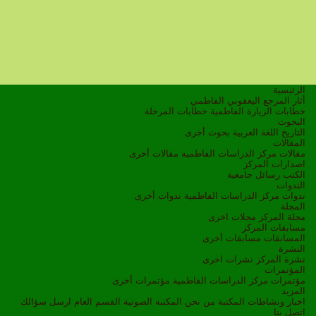
الرئيسية
أثار المرجع اليعقوبي الفاطمي
خطابات الزيارة الفاطمية
خطابات المرحلة
البحوث
التاريخ
اللغة العربية
بحوث أخرى
المقالات
مقالات مركز الدراسات الفاطمية
مقالات أخرى
اصدارات المركز
الكتب
رسائل جامعية
الندوات
ندوات مركز الدراسات الفاطمية
ندوات أخرى
المجلة
مجلة المركز
مجلات اخرى
مسابقات المركز
المسابقات
مسابقات أخرى
النشرة
نشرة المركز
نشرات اخرى
المؤتمرات
مؤتمرات مركز الدراسات الفاطمية
مؤتمرات أخرى
المزيد
اخبار ونشاطات
المكتبة
من نحن
المكتبة الصوتية
القسم العام
ارسل سؤالك
اتصل بنا