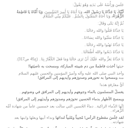
جَلَسَ وَرَأْسُهُ عَلَى بَدَنِهِ وَهُوَ يَقُولُ:
لَبَّيْكَ يَا جَدَّاهْ يَا رَسُولَ الله،
وَيَا أَبَتَاهْ يَا أَمِيرَ المُؤْمِنِينَ،
وَيَا أُمَّاهْ يَا فَاطِمَةُ
الزَّهْرَاءُ،
وَيَا أَخَاهْ المَقْتُولَ بِالسَّمِّ.. عَلَيْكُمْ مِنِّي السَّلَامُ.
ثُمَّ إِنَّهُ بَكَى وَقَالَ:
يَا جَدَّاهْ قَتَلُوا والله رِجَالَنَا..
يَا جَدَّاهْ سَلَبُوا والله نِسَاءَنَا..
يَا جَدَّاهْ نَهَبُوا والله رِحَالَنَا..
يَا جَدَّاهْ ذَبَحُوا والله أَطْفَالَنَا..
يَا جَدَّاهْ يَعَزُّ والله عَلَيْكَ أَنْ تَرَى حَالَنَا وَمَا فَعَلَ الكُفَّارُ بِنَا.. (ج45 ص317).
حينَها
أخذت فاطمةُ من دم شيبته المباركة، ومسحت به ناصيَتها!
وأخذ النبي صلى الله عليه وآله وأميرُ المؤمنين والحسن عليهم السلام
منه
ومسحوا به نحورهم وصدورَهم وأيديهم إلى المرافق!
أيُّ مفارقةٍ هذه!
يغسلُ المسلمون بالماء وجوههم وأيديهم إلى المرافق في وضوئهم
..
ويمسح الأطهار بدماء الحسين نحورَهم وصدورَهم وأيديَهم إلى المرافق!
إنَّها الدِّماء الزاكية.. دماءُ الحُسين التي سالَت بعد خمسين عاماً من شهادة أمِّه
الزَّهراء..
لقد جَلَسَ مقطوع الرأس! مُجيباً ومُلبياً لندائها
ونداء أبيها وبعلها وابنها بعد
شهادته..