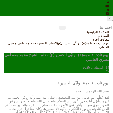
×
الصفحة الرئيسية
المقالات
مقالات أخرى
يوم نادت فاطمة(ع).. ولبَّى الحسين(ع)!/بقلم: الشيخ محمد مصطفى مصري
العاملي
يوم نادت فاطمة(ع).. ولبَّى الحسين(ع)!/بقلم: الشيخ محمد مصطفى
مصري العاملي
14 أغسطس، 2025
49
يوم نادت فاطمة.. ولبَّى الحسين!
بسم الله الرحمن الرحيم
لقد عَظَّمَ الله تعالى أمرَ نبيِّه المصطفى صلى الله عليه وآله، وبَيَّنَ الجليل مِن
قَدره، وأنزَلَ آياتٍ في النَّهي عن التقدُّم عليه صلى الله عليه وآله، وعن رَفع
الصوت فوق صوته، وأمَرَ بغضِّ الأصوات عنده صلى الله عليه وآله، ووصفَ أكثر
الذين يُنادونَه مِن وراء الحُجُرات بأنَّهم (لا يعقلون)، وكان ممّا نزل في الكتاب
الكريم قوله تعالى: ﴿لا تَجْعَلُوا دُعاءَ الرَّسُولِ بَيْنَكُمْ
كَدُعاءِ بَعْضِكُمْ بَعْضاً
﴾