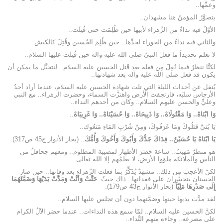
وعمِّها..
يتصوَّرُ المؤمنُ هنا مشهدان..
الأوَّلُ فيه نداءٌ من الزَّهراء لأبيها حين ظُلِمَت حتى قُتِلَت..
والثاني فيه نداءٌ من الحوراء لجدِّها.. حين ظُلِمَ الحُسين وقُتِلَ كالكبش..
لا نعلم تحديداً ما فعلَ النبيّ صلى الله عليه وآله حين قُتِلَت عليها السلام..
لكنَّا ننظرُ فيما نُقِلَ مِن فعله بعد قَتل الحسين عليه السلام.. لنتخيَّل ما يمكن أن
يكون قد فعل صلى الله عليه وآله بعد شهادتها..
يُنقل عن أحداث الليلة التي تلت شهادة الحسين عليه السلام، عندما أراد أحدُ
الأرجاس سلبَه، فارتجفت الأرض واهتزَّت السماء، وحضرت الزهراء.. مع النبي
وعليٍّ والحسن عليهم السلام.. وكان من أحدهم النداء..
وَا ابْنَاهْ.. وَا مَقْتُولَاهْ.. وَا ذَبِيحَاهْ.. وَا حُسَيْنَاهْ.. وَا غَرِيبَاهْ
..
يَا بُنَيَّ قَتَلُوكَ وَمَا عَرَفُوكَ، وَمِنْ شُرْبِ المَاءِ مَنَعُوك‏..
يَا ابْنَاهْ يَا حُسَيْنُ.. فِدَاكَ جَدُّكَ وَأَبُوكَ وَأَخُوكَ وَأُمُّكَ
.. (بحار الأنوار ج45 ص317).
هو منظَرٌ مَهيبٌ.. ساعة حَضَرَ الأطهار لمصيبة المظلوم.. ومعهم جحافلُ من
الناس والملائكة ملؤوا الأرض، لا يعلمُهم إلا الله تعالى..
لكنَّ الأعجبَ مِن ذلك.. مشهدٌ يُذَكِّرُ بما فعلت الزَّهراء بعد وفاتها.. حين صار
الحسنان يتحسَّران على فقدانها.. ذاك حيثُ:
حَنَّتْ وَأَنَّتْ وَمَدَّتْ يَدَيْهَا وَضَمَّتْهُمَا
إِلَى صَدْرِهَا مَلِيّاً
(بحار الأنوار ج43 ص179).
لقد مدَّت يديها حينها وضمَّتهما دون أن تجلس عليها السلام..
لكنَّ الحسين عليه السلام.. لمّا سمع هذه النداءات.. عندما حضر الآلُ الكرام
على مصرعه.. وجاءه منهم النِّداء..