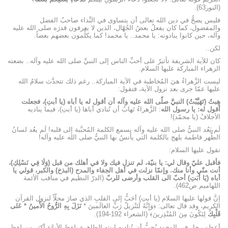
(النور63).
فليس يصحُّ في دين الله تعالى أن يتساوى في النِّداء صاحبُ الفضل
والمفضول، كما كان يفعلُ بعضُ الجُهّال، الذين لا يعرفون قدرَه صلى الله عليه
وآله، حين كانوا ينادونه: يا محمد.. يا محمد! كما يكلِّمون بعضهم بعضاً.
لكن..
كان للآية الشريفة تأثيرٌ على أحبِّ الناس إلى النبيِّ صلى الله عليه وآله.. بضعته
الزهراء المباركة عليها السلام.
ليست الزَّهراءُ هيَ المُخاطبة في الآية المباركة.. رغم ذلك تتحدَّث سلامُ الله
عليها عمّا جرى بعد نزول الآية، فتقول:
هِبتُ (تَهَيَّبْتُ) النبيَّ صلّى الله عليه وآله أن أقول له يا أباه (يا أبتِ)، فجعلت
أقول له: يا رسول الله
: الزَّهراءُ تَهابُ أن تُنادي أباها (يا أبتِ)، فيما يناديه
الأجلافُ (يا محمّد)!
لَم يَعُد النبيُّ صلى الله عليه وآله يسمع الكلمة المُحبَّبة إلى قلبه! لَم يعُد لسانُ
الطُّهر فاطمة يلهج بالكلمة التي يأنسُ بها النبيُّ صلى الله عليه وآله!
تقول عليها السلام:
فأقبل عليّ وقال لي: يا بنيّة، لم تنزل فيك ولا في أهلك من قبل (وَلَا فِي نَسْلِكِ)،
أنت منّي وأنا منك
،
وإنمّا نزلت في أهل الجفاء والمدح (البذخ) والكبر،
قولي يا
أباه (يَا أَبَتِ) أحبّ الى القلب وأرضى للربّ
(الدرّ النظيم في مناقب الأئمة
اللهاميم ص462).
إنَّ قولها عليها السلام (يا أبتِ) أحَبُّ إلى القلبِ الذي صارَ محلّاً لنزول القرآن
الكريم، وقد قال تعالى: ﴿وَإِنَّهُ لَتَنْزيلُ رَبِّ العالَمينَ *
نَزَلَ بِهِ الرُّوحُ الأَمينُ * عَلى‏
قَلْبِكَ
لِتَكُونَ مِنَ المُنْذِرينَ﴾ (الشعراء 192-194).
أعظم رجلٍ في الوجود يُحبُّ أن تُناديه ابنته الطاهرة بلفظ الأبوَّة أكثر من لفظ