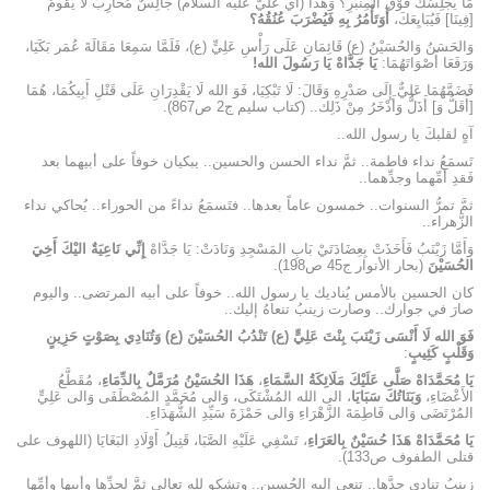
مَا يُجْلِسُكَ فَوْقَ المِنْبَرِ؟ وَهَذَا (أي عليٌّ عليه السلام) جَالِسٌ مُحَارِبٌ لَا يَقُومُ
[فِينَا] فَيُبَايِعَكَ،
أَوَتَأْمُرُ بِهِ فَيُضْرَبَ عُنُقُهُ؟
وَالحَسَنُ وَالحُسَيْنُ (ع) قَائِمَانِ عَلَى رَأْسِ عَلِيٍّ (ع)، فَلَمَّا سَمِعَا مَقَالَةَ عُمَر بَكَيَا،
وَرَفَعَا أَصْوَاتَهُمَا:
يَا جَدَّاهْ يَا رَسُولَ الله!
فَضَمَّهُمَا عَلِيٌّ إِلَى صَدْرِهِ وَقَالَ: لَا تَبْكِيَا، فَوَ الله لَا يَقْدِرَانِ عَلَى قَتْلِ أَبِيكُمَا، هُمَا
[أَقَلُّ وَ] أَذَلُّ وَأَدْخَرُ مِنْ ذَلِك‏.. (كتاب سليم ج2 ص867).
آهٍ لقلبكَ يا رسول الله..
تَسمَعُ نداء فاطمة.. ثمَّ نداء الحسن والحسين.. يبكيان خوفاً على أبيهما بعد
فَقدِ أمِّهما وجدِّهما..
ثمَّ تمرُّ السنوات.. خمسون عاماً بعدها.. فتَسمَعُ نداءً من الحوراء.. يُحاكي نداء
الزَّهراء..
وَأَمَّا زَيْنَبُ فَأَخَذَتْ بِعِضَادَتَيْ بَابِ المَسْجِدِ وَنَادَتْ: يَا جَدَّاهْ
إِنِّي نَاعِيَةٌ اليْكَ أَخِيَ
الحُسَيْنَ
(بحار الأنوار ج‏45 ص198).
كان الحسين بالأمس يُناديك يا رسول الله.. خوفاً على أبيه المرتضى.. واليوم
صارَ في جوارك.. وصارت زينبُ تنعاهُ إليك..
فَوَ الله لَا أَنْسَى زَيْنَبَ بِنْتَ عَلِيٍّ (ع) تَنْدُبُ الحُسَيْنَ (ع) وَتُنَادِي بِصَوْتٍ حَزِينٍ
وَقَلْبٍ كَئِيبٍ
:
يَا مُحَمَّدَاهْ صَلَّى عَلَيْكَ مَلَائِكَةُ السَّمَاءِ
،
هَذَا الحُسَيْنُ مُرَمَّلٌ بِالدِّمَاءِ
، مُقَطَّعُ
الأَعْضَاءِ،
وَبَنَاتُكَ سَبَايَا
، الى الله المُشْتَكَى، وَالى مُحَمَّدٍ المُصْطَفَى وَالى عَلِيٍّ
المُرْتَضَى وَالى فَاطِمَةَ الزَّهْرَاءِ وَالى حَمْزَةَ سَيِّدِ الشُّهَدَاءِ.
يَا مُحَمَّدَاهْ هَذَا حُسَيْنٌ بِالعَرَاءِ
، تَسْفِي عَلَيْهِ الصَّبَا، قَتِيلُ أَوْلَادِ البَغَايَا (اللهوف على
قتلى الطفوف ص133).
زينبُ تنادي جدَّها.. تنعى إليه الحُسين.. وتشكو لله تعالى ثمَّ لجدِّها وأبيها وأمِّها