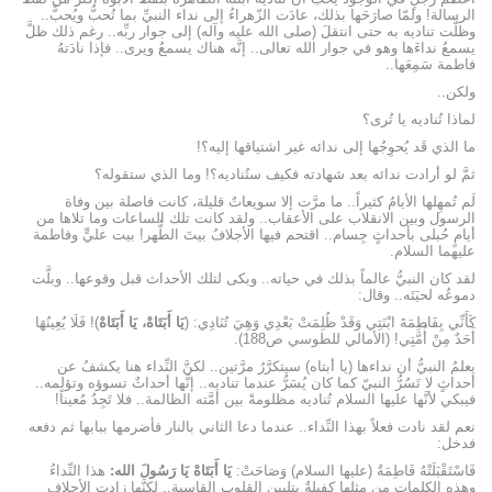
الرسالة! ولمّا صارَحَها بذلك، عادَت الزّهراءُ إلى نداء النبيِّ بما تُحبُّ ويُحبُّ..
وظلَّت تناديه به حتى انتقلَ (صلى الله عليه وآله) إلى جوار ربِّه.. رغم ذلك ظلَّ
يسمعُ نداءَها وهو في جوار الله تعالى.. إنَّه هناك يسمعُ ويرى.. فإذا نادَتهُ
فاطمة سَمِعَها..
ولكن..
لماذا تُناديه يا تُرى؟
ما الذي قَد يُحوِجُها إلى ندائه غير اشتياقها إليه؟!
ثمَّ لو أرادت ندائه بعد شهادته فكيف ستُناديه؟! وما الذي ستقوله؟
لَم تُمهِلها الأيامُ كثيراً.. ما مرَّت إلا سويعاتٌ قليلة، كانت فاصلة بين وفاة
الرسول وبين الانقلاب على الأعقاب.. ولقد كانت تلك الساعات وما تلاها من
أيامٍ حُبلى بأحداثٍ جِسام.. اقتحم فيها الأجلافُ بيتَ الطُّهر! بيت عليٍّ وفاطمة
عليهما السلام.
لقد كان النبيُّ عالماً بذلك في حياته.. وبكى لتلك الأحداث قبل وقوعها.. وبلَّت
دموعُه لحيَتَه.. وقال:
كَأَنِّي بِفَاطِمَةَ ابْنَتِي وَقَدْ ظُلِمَتْ بَعْدِي وَهِيَ تُنَادِي: (
يَا أَبَتَاهْ، يَا أَبَتَاهْ
)! فَلَا يُعِينُهَا
أَحَدٌ مِنْ أُمَّتِي! (الأمالي للطوسي ص188).
يعلمُ النبيُّ أن نداءها (يا أبتاه) سيتكرَّرُ مرَّتين.. لكنَّ النِّداء هنا يكشفُ عن
أحداثٍ لا تَسُرُّ النبيّ كما كان يُسَرُّ عندما تناديه.. إنَّها أحداثٌ تسوؤه وتؤلمه..
فيبكي لأنَّها عليها السلام تُناديه مظلومةً بين أمَّته الظالمة.. فلا تَجِدُ مُعيناً!
نعم لقد نادت فعلاً بهذا النِّداء.. عندما دعا الثاني بالنار فأضرمها ببابها ثم دفعه
فدخل:
فَاسْتَقْبَلَتْهُ فَاطِمَةُ (عليها السلام) وَصَاحَتْ:
يَا أَبَتَاهْ يَا رَسُولَ الله:
هذا النِّداءُ
وهذه الكلمات من مثلها كفيلةٌ بتليين القلوب القاسية.. لكنَّها زادت الأجلاف