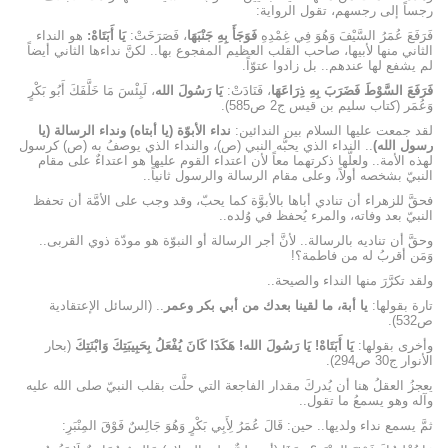
رجساً إلى رجسهم، تقول الرواية:
فَرَفَعَ عُمَرُ السَّيْفَ وَهُوَ فِي غِمْدِهِ
فَوَجَأَ بِهِ جَنْبَهَا
، فَصَرَخَتْ:
يَا أَبَتَاهْ:
هو النداء
الثاني منها لأبيها، صاحب القلب العظيم المفجوع بها.. لكنَّ نداءها الثاني أيضاً
لم يشفع لها عندهم.. بل زادوا عتوّاً.
فَرَفَعَ السَّوْطَ فَضَرَبَ بِهِ ذِرَاعَهَا
، فَنَادَتْ:
يَا رَسُولَ الله
، لَبِئْسَ مَا خَلَّفَكَ أَبُو بَكْرٍ
وَعُمَر (كتاب سليم بن قيس ج2 ص585).
لقد جمعت عليها السلام بين الندائين:
نداء الأبوّة (يا أبتاه) ونداء الرسالة (يا
رسول الله)
.. النداء الذي يحبُّه النبي (ص)، والنداء الذي يوصفُ به (ص) كرسول
لهذه الأمة.. ولعلَّها ذكرتهما معاً لأن اعتداء القوم عليها هو اعتداءٌ على مقام
النبيّ بشخصه أولاً، وعلى مقام الرسالة والرسول ثانياً..
فحقَّ للزهراء أن تنادي أباها بالأبوَّة كما يحبّ، وقد وجب على الأمَّة أن تحفظ
النبيّ بعد وفاته، والمرء يُحفظ في وُلده..
وحقَّ أن تناديه بالرسالة.. لأنَّ أجر الرسالة أو النبوّة هو مودّة ذوي القربى..
وَمَن أقربُ له من فاطمة؟!
ولقد تكرَّرَ منها النداء والصيحة..
تارة بقولها:
يا أبة، ما لقينا بعدك من أبي بكر وعمر
.. (الرسائل الإعتقادية
ص532).
وأخرى بقولها:
يَا أَبَتَاهْ! يَا رَسُولَ الله! هَكَذَا كَانَ يُفْعَلُ بِحَبِيبَتِكَ وَابْنَتِكَ
(بحار
الأنوار ج‏30 ص294).
يعجزُ العقلُ هنا أن يُدركَ مقدار الفاجعة التي حلَّت بقلب النبيّ صلى الله عليه
وآله وهو يسمعُ ما تقول..
ثمَّ يسمع نداء ولديها.. حين: قَالَ عُمَرُ لِأَبِي بَكْرٍ وَهُوَ جَالِسٌ فَوْقَ المِنْبَرِ: