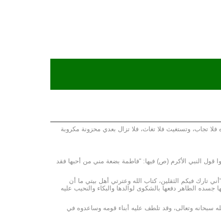
فلا تجاب، وتستغيث فلا تغاث، فلا تزال بعدي محزونة مكروبة
ا، ولم يطيعوا قول النبي الأكرم (ص) فيها: “فاطمة بضعة مني من أحبها فقد
“أني تارك فيكم الثقلين، كتاب الله وعترتي أهل بيتي ما أن
ا جسده الطاهر دفعها بالشكوى لوالدها والبكاء والنحيب عليه
لله سبحانه وتعالى، وقد تلطف عليه أبناء قومه وساعدوه في