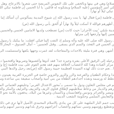
 السلام) وهي في بيتها وبالخفى على تلك النفوس المريضة حتى شعروا بالانزعاج، وهل
 أمير المؤمنين (عليه السلام) ويشكونه له قائلين: يا أبا الحسن إن فاطمة تبكي الليل وا
ي ليلاً أو نهاراً.
 فاطمة (س) فقال لها: يا بنت رسول الله إن شيوخ المدينة يسألونني أن أسألك إما أن تب
ظهرهم فوالله لا أسكت ليلاً ولا نهاراً أو أُلحق بأبي رسول الله (ص).
المدينة سُمّي “بيت الأحزان”،حيث كانت (س) تصطحب ولديها الامامين الحسن والحسين (
ين إليها وأرجعها إلى منزلها.
رسول الله صلى الله عليه وآله وسلم إذ التفت إلينا فبكى !فقلت: ما يبكيك يا رسول
 في الفخذ، والسم الذي يسقى…وقتل الحسين” – آمال الصدوق – البحار:28- الدمعة الساكبة
أشهر، وهي فترة مليئة بالاحداث والمفاجئات لقد غمرت وجهها بكفها واستسلمت الى ا
رحيله إلى الرفيق الأعلى بفترة وجيزة جدا ً فقد آذوها وأغضبوها وضربوها واقتحموا د
ز القيادة وهذا كله لاغتصاب الخلافة منهم فقد هجم القوم على بيت فاطمة (ع) واحر
…نعم حدث ذلك لهذه السيدة العظيمة حبيبة رسول الله (ص)بعد رحيل والدها النبي (
 وحكام الطغيان والفرعنة والزر والزور والتزوير خاصة في الجزيرة العربية يعيدون ص
خطط له ورسمه ونفذه أجدادهم الطغاة من بني أمية وأصحاب سقيفة بني ساعدة ومن خل
 في مجلس التعاون ودول ما تسمى بـ”محور الاعتدال العربي” وحليفهم العثماني الم
هم والدينار من وعاظ سلاطينهم لإطلاق فتاوى الزيف والتزييف والتزليف والمكر والخد
مصر والجزائر وتونس وافغانستان وباكستان وغيرها من البلاد، يدفعون بالأمة نحو الق
ي والتعايش السلمي وحكومة الشعب الدينية .
ب حمم النار الملتهبة على كل من ينادي بالاسلام المحمدي الأصيل لأنها ترى في ذلك
تهم وتقطيع رؤوسهم وسبي نسائهم وأغتصاب أعراضهم وحرق بلدانهم وتدمير أمنهم وا