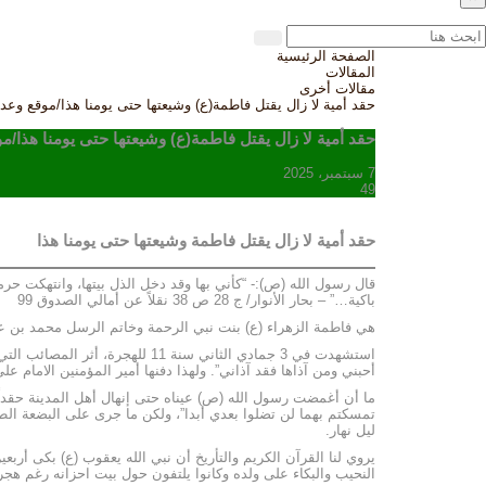
الصفحة الرئيسية
المقالات
مقالات أخرى
حقد أمية لا زال يقتل فاطمة(ع) وشيعتها حتى يومنا هذا/موقع وعد 
حقد أمية لا زال يقتل فاطمة(ع) وشيعتها حتى يومنا هذا/مو
7 سبتمبر، 2025
49
حقد أمية لا زال يقتل فاطمة وشيعتها حتى يومنا هذا
قال رسول الله (ص):- “كأني بها وقد دخل الذل بيتها، وانتهكت حر
باكية…” – بحار الأنوار/ ج 28 ص 38 نقلاً عن أمالي الصدوق 99
هي فاطمة الزهراء (ع) بنت نبي الرحمة وخاتم الرسل محمد بن عبد 
استشهدت في 3 جمادي الثاني سنة
أحبني ومن آذاها فقد آذاني”. ولهذا دفنها أمير المؤمنين الامام عل
ما أن أغمضت رسول الله (ص) عيناه حتى إنهال أهل المدينة حقداً وض
تمسكتم بهما لن تضلوا بعدي أبدا”، ولكن ما جرى على البضعة الطا
ليل نهار.
يروي لنا القرآن الكريم والتأريخ أن نبي الله يعقوب (ع) بكى أرب
النحيب والبكاء على ولده وكانوا يلتفون حول بيت احزانه رغم هجره