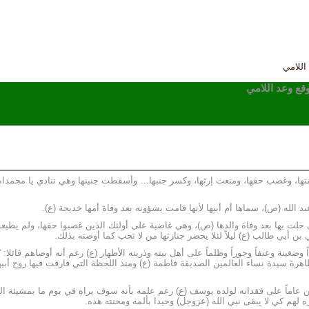
اللامي
قع وعد اللامي
متها، وغصب حقها، ومنعت إرثها، وكسر جنبها… وأسقطت جنينها وهي تنادي يا محمداه 
الله (ص)، سماها أم أبيها لأنها قامت بشؤونه بعد وفاة أمها خديجة (ع).
 11 للهجرة، أثر المصائب التي حلت بها بعد وفاة والدها (ص)، وهي غاضبة على أولئك الذين غصبوا حقه
ي بن أبي طالب (ع) ليلاً لئلا يحضر جنازتها من لا تحب كما أوصته بذلك.
غينة وعنفاً وجوراً وظلماً على أهل بيته وذريته الأطهار (ع) رغم أنه أوصاهم قائلا: 
هرة سيدة نساء العالمين الصديقة فاطمة (ع) ومنذ اللحظة التي فارقت فيها روح أبيه
عين عاماً على فقدانه لولده يوسف (ع) رغم علمه بأنه سوف يراه في يوم ما بمشيئة ا
 لهم كي لا يبقى نبي الله (عزوجل) وحيدا بألمه ومحنته هذه.