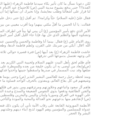
لكن دعونا نسأل ما كان تأثير بكاء سيدتنا فاطمة الزهراء (عليها
الفذة‍‍!!؟ حتى يدفع بشيوخ مدينة النبي (ص) للاجتماع عند الامام علي
لنا قرار على أشغالنا وطلب معايشنا، وإنا نخبرك أن تسألها إما أن تبك
فقال عليّ (عليه السلام): حبّاً وكرامة!!. ثم أقبل (ع) حتى دخل على
فقالت: يا أبا الحسن ما أقلّ مكثي بينهم! وما أقرب مغيبي من بين أ
الأمر الذي دفع بأمير المؤمنين (ع) أن يبني لها بيتاً في اطراف 
وتشكوه ألمها والظلم الذي حل بها، فإذا جاء الليل أقبل أمير المؤمن
روى الامام علي (ع) فقال: بينما أنا وفاطمة والحسن والحسين عند 
الله ؟قال: أبكي من ضربتك على القرن، ولطم فاطمة خّدها، وطعن الحسن
عاشت فاطمة الزهراء (ع) بعد أبيها (ص) فترة قصيرة حوالي ثلاثة 
الى وجهه تغتسل بدموعها التي تذرفها.
فأي ظلم لحق بأهل البيت عليهم السلام ولحبيبة النبي الكريم بعد 
(ص)وإبعاد من أوصى به أن يكون خليفة من بعده وللسيطرة على مرك
ضلعها وقد نبت المسمار في صدرها واسقطوا جنينها وأخذوا فدكها
ومنذ لحظة رحيل رحمة للعالمين البشير النذير (ص) وحتى يومنا هذا
وشيعتهم في كل بقاع العالم، وينفذون بالحرف الواحد قساوة ما 
هاهم آل سعود واتباعهم وجلاوزتهم ومرتزقتهم ومن يدور في فلكهم
والفتن الطائفية ودفعوا بذوي النفوس الضعيفة والسذج وعبدة الدر
على الهوية في العراق وسوريا ولبنان واليمن والبحرين وفلسطين و
(ص) لإنقاذهم منها بدعوتهم نحو العدالة والمحبة والمودة والتآخ
الأنظمة الموروثية القابعة على رقاب الأمة تأبى أن يكون ذلك فتص
عدواة للمسلمين والمؤمنين وهم اليهود لذبح أبناء دينهم وجلد
البشر ولا الحجر .