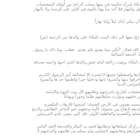
 بكاء امرأة جالسة في بيتها يسلب الراحة من أُولئك الشخصيات
لنهار فلا أحد منا يهنأ بالنوم في الليل على فُرشنا، ولا بالنهار
كي أباك ليلاً وإمّا نهاراً.
ع) معها الى ذلك البيت، للبكاء على والدها نبي الرحمة (ص)
 الله فقال: “أبكي مما يصنع بكم بعدي.. فقلت: وما ذاك يا رسول
لبكاء، وبقيت راكعة امام نعش والدها الذي احبها واحبته محدقة
ارها واسقطوا جنينها لا لشيء إلا لمخالفة أمر الرسول الكريم
قوا بيتها وكسروا بابها ودخلوا جبرا ولطموا خد ها وكسروا
ص)من الدنيا.
فحات التاريخ باجرامهم وظلمهم لآل بيت النبوة والامامة
فهم وتوارث سلطانهم ظلماً وجوراً وبهتاناً .
ستبد يعيثون في الأرض الفساد؛ أسسوا للارهاب التكفيري
يعة لإيقاع بين صفوف الأمة ودفعهم نحو التناحر الطائفي والذبح
بلية والعصبية والجاهلية الأولى تلك التي سعى خاتم المرسلين
 زلزال لسلطانها ونظامها فتمد يد المكر والخديعة لأشد الناس
ستقرارهم وتعايشهم السلمي ولم يسلم من ظلمهم وأجرامهم لا