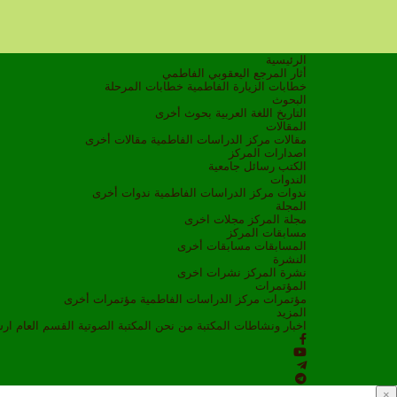
الرئيسية
أثار المرجع اليعقوبي الفاطمي
خطابات الزيارة الفاطمية
خطابات المرحلة
البحوث
التاريخ
اللغة العربية
بحوث أخرى
المقالات
مقالات مركز الدراسات الفاطمية
مقالات أخرى
اصدارات المركز
الكتب
رسائل جامعية
الندوات
ندوات مركز الدراسات الفاطمية
ندوات أخرى
المجلة
مجلة المركز
مجلات اخرى
مسابقات المركز
المسابقات
مسابقات أخرى
النشرة
نشرة المركز
نشرات اخرى
المؤتمرات
مؤتمرات مركز الدراسات الفاطمية
مؤتمرات أخرى
المزيد
اخبار ونشاطات
المكتبة
من نحن
المكتبة الصوتية
القسم العام
ار
×