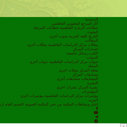
الرئيسية
أثار المرجع اليعقوبي الفاطمي
خطابات الزيارة الفاطمية
خطابات المرحلة
البحوث
التاريخ
اللغة العربية
بحوث أخرى
المقالات
مقالات مركز الدراسات الفاطمية
مقالات أخرى
اصدارات المركز
الكتب
رسائل جامعية
الندوات
ندوات مركز الدراسات الفاطمية
ندوات أخرى
المجلة
مجلة المركز
مجلات اخرى
مسابقات المركز
المسابقات
مسابقات أخرى
النشرة
نشرة المركز
نشرات اخرى
المؤتمرات
مؤتمرات مركز الدراسات الفاطمية
مؤتمرات أخرى
المزيد
اخبار ونشاطات
المكتبة
من نحن
المكتبة الصوتية
القسم العام
ار
×