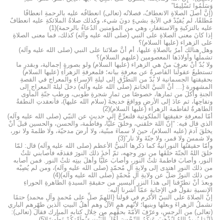
وَسَلِّمُوا تَسْلِيمًا”
(إنَّ أصلَ الصلاةِ الانعطافُ، فصلاتُه (تعالى) انعطافُه عليه بالرحمةِ انعطافًا
مُطلقًا، لم يُقيّدْ في الآيةِ بشيءٍ دونَ شيء، وكذلك صلاةُ الملائكةِ عليه انعطافٌ
عليه بالتزكيةِ والاستغفار، وهي من المؤمنين الدُعاءُ بالرحمة)(1)
إذا كانَ معنى الصلاةِ على النبي (صلى الله عليه وآله) كذلك، فما معنى الصلاةِ
على الزهراء (عليها السلام)؟
وهل هنالك أمرٌ بالصلاةِ عليها، أم أنَّ صلاتَنا على النبي (صلى الله عليه وآله)
تشملُها وأولادَها المعصومين (عليهم السلام)؟
ولا بُدّ أنْ نعرفَ منْ هي الزهراء (عليها السلام) ولو بصورةٍ إجمالية، وبقدرِ ما
تستطيعُ عقولُنا القاصرةُ عن معرفةِ بيانه؛ فلمعرفةِ الزهراءِ (عليها السلام)
بحقيقتها الجسمانية لا بُدّ من التطرُّقِ إلى ليلةِ الإسراءِ والمعراج في القصةِ
المشهورة {… أنَّ النبيَّ الخاتمَ (صلى الله عليه وآله) دخلَ ليلةَ المعراج إلى
الجنةِ وأكلَ من ثمارها، خصوصًا من ثمارِ شجرةِ طوبى، ورطبِ جنّةِ المأوى
وتفاحِها، ثم عادَ إلى الأرضِ وواقعَ خديجةَ (سلام الله عليها)، فانعقدتِ النطفةُ
الطاهرةُ لفاطمة الزهراء (عليها السلام)(2)
أمّا لمعرفةِ حقيقتِها الملكوتية فلنعرِّجْ إلى حديثٍ عن النبّي (صلى الله عليه وآله)
الذي قال فيه: “إنّ اللهَ خلقني، وخلقَ عليًّا، وفاطمة، والحسن، والحسين قبلَ أنْ
يخلقَ آدمَ (عليه السلام)، حينَ لا سماءَ مبنّية، ولا أرضَ مدحيّة، ولا ظلمةَ ولا نور،
ولا شمسَ ولا قمر، ولا جنّةَ ولا نار”(3)
وأمّا حقيقتُها النورانيةُ كما ذكرها النبيُّ الأعظم (صلى الله عليه وآله) قال: لمّا
خلقَ اللهُ الجنّةَ خلقَها من نورِ وجهه، ثمّ أخذَ ذلك النورَ فقذفَه فأصابني ثلثُ
النور، وأصابَ فاطمةَ ثلثُ النور، وأصابَ عليًّا وأهلَ بيتِه ثلثُ النور. فمن أصابه
من ذلك النورِ اهتدى إلى ولايةِ آلِ مُحمّدٍ (صلى الله عليه وآله)، ومن لم يُصِبْه
من ذلك النورُ ضلَّ عن ولايةِ آلِ مُحمّدٍ (صلى الله عليه وآله)(4)
وبعدَ أنْ تطرّقنا إلى هذا النزرِ اليسيرِ من حقيقةِ السيدةِ الطاهرةِ الحوراءِ
الإنسيةِ نقولُ في الإجابةِ عمّا أشرنا إليه:
إنّ الصلاةَ على النبيّ الأكرم في قولنا {اللهمّ صلِّ على مُحمدٍ وآلِ محمد} حتمًا
تشملُ الزهراءَ وبعلها وبنيها؛ لأنّهم هم الآلُ وهم أهلُ البيتِ الذين طهّرهم الباري
(تعالى) من الرجسِ، وعرّفَ الأمّةَ بحقِّهم من خِلالِ كتابه المبارك فقالَ (تعالى):
{إِنَّمَا يُرِيدُ اللهُ لِيُذْهِبَ عَنكُمُ الرِّجْسَ أَهْلَ الْبَيْتِ وَيُطَهِّرَكُمْ تَطْهِيرًا(5)