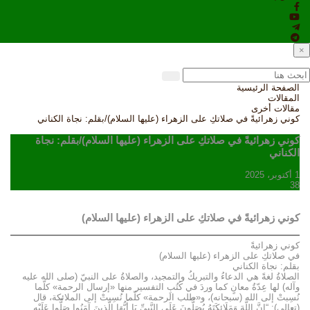
×
الصفحة الرئيسية
المقالات
مقالات أخرى
كوني زهرائيةً في صلاتكِ على الزهراء (عليها السلام)/بقلم: نجاة الكناني
كوني زهرائيةً في صلاتكِ على الزهراء (عليها السلام)/بقلم: نجاة
الكناني
1 أكتوبر، 2025
38
كوني زهرائيةً في صلاتكِ على الزهراء (عليها السلام)
كوني زهرائيةً
في صلاتكِ على الزهراء (عليها السلام)
بقلم: نجاة الكناني
الصلاةُ لغةً هي الدعاءُ والتبريكُ والتمجيد، والصلاةُ على النبيّ (صلى الله عليه
وآله) لها عِدّةُ معانٍ كما وردَ في كُتُبِ التفسير منها «إرسال الرحمة» كلّما
نُسِبتْ إلى الله (سبحانه)، و«طلب الرحمة» كلّما نُسِبتْ إلى الملائكة، قال
(تعالى): “إِنَّ اللَّهَ وَمَلَائِكَتَهُ يُصَلُّونَ عَلَى النَّبِيِّ يَا أَيُّهَا الَّذِينَ آمَنُوا صَلُّوا عَلَيْهِ