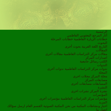
الرئيسية
أثار المرجع اليعقوبي الفاطمي
خطابات الزيارة الفاطمية
خطابات المرحلة
البحوث
التاريخ
اللغة العربية
بحوث أخرى
المقالات
مقالات مركز الدراسات الفاطمية
مقالات أخرى
اصدارات المركز
الكتب
رسائل جامعية
الندوات
ندوات مركز الدراسات الفاطمية
ندوات أخرى
المجلة
مجلة المركز
مجلات اخرى
مسابقات المركز
المسابقات
مسابقات أخرى
النشرة
نشرة المركز
نشرات اخرى
المؤتمرات
مؤتمرات مركز الدراسات الفاطمية
مؤتمرات أخرى
المزيد
اخبار ونشاطات
المكتبة
من نحن
المكتبة الصوتية
القسم العام
ارسل سؤالك
اتصل بنا