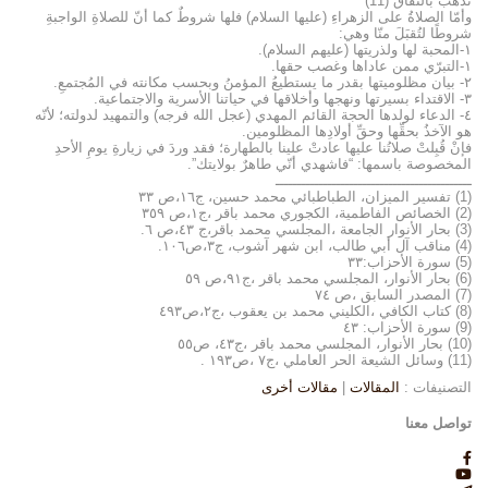
تذهب بالنفاق”(11)
وأمّا الصلاةُ على الزهراءِ (عليها السلام) فلها شروطٌ كما أنّ للصلاةِ الواجبةِ
شروطًا لتُقبَلَ منّا وهي:
١-المحبة لها ولذريتها (عليهم السلام).
١-التبرّي ممن عاداها وغصب حقها.
٢- بيان مظلوميتها بقدر ما يستطيعُ المؤمنُ وبحسب مكانته في المُجتمعِ.
٣- الاقتداء بسيرتها ونهجها وأخلاقها في حياتنا الأسرية والاجتماعية.
٤- الدعاء لولدها الحجة القائم المهدي (عجل الله فرجه) والتمهيد لدولته؛ لأنّه
هو الآخذُ بحقِّها وحقِّ أولادِها المظلومين.
فإنْ قُبِلتْ صلاتُنا عليها عادتْ علينا بالطهارة؛ فقد وردَ في زيارةِ يومِ الأحدِ
المخصوصة باسمها: “فاشهدي أنّي طاهرٌ بولايتك”.
ـــــــــــــــــــــــــــــــــــــــــــــ
(1) تفسير الميزان، الطباطبائي محمد حسين، ج١٦،ص ٣٣
(2) الخصائص الفاطمية، الكجوري محمد باقر ،ج١،ص ٣٥٩
(3) بحار الأنوار الجامعة ،المجلسي محمد باقر،ج ٤٣،ص ٦.
(4) مناقب آل أبي طالب، ابن شهر آشوب، ج٣،ص١٠٦.
(5) سورة الأحزاب:٣٣
(6) بحار الأنوار، المجلسي محمد باقر ،ج٩١،ص ٥٩
(7) المصدر السابق ،ص ٧٤
(8) كتاب الكافي ،الكليني محمد بن يعقوب ،ج٢،ص٤٩٣
(9) سورة الأحزاب: ٤٣
(10) بحار الأنوار، المجلسي محمد باقر ،ج٤٣، ص٥٥
(11) وسائل الشيعة الحر العاملي ،ج٧ ،ص١٩٣ .
التصنيفات :
المقالات
|
مقالات أخرى
تواصل معنا