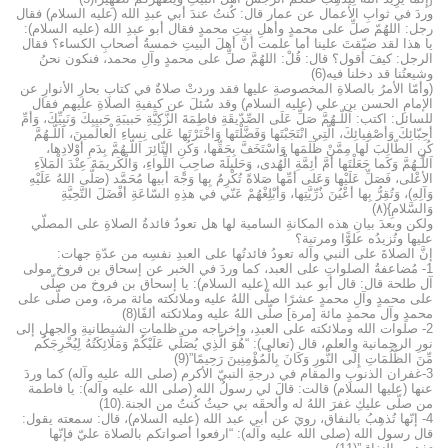
وردَ في ثوابِ الأعمال عن عمار قال: كُنتُ عندَ أبي عبدِ الله (عليه السلام) فقال
رجل: اللهُمّ صلِّ على محمدٍ وأهلِ بيتِ محمدٍ فقال أبو عبدِ الله (عليه السلام):
يا هذا لقد ضيّقتَ علينا أما علمت أنَّ أهلَ البيتِ خمسةُ أصحابِ الكساء؟ فقال
الرجل: كيفَ أقول؟ قال: قُلْ: اللهُمَّ صلِّ على محمدٍ وآلِ محمد، فنكون نحنُ
وشيعتُنا قد دخلنا فيه(6)
(وأمّا الأمرُ بالصلاةِ المخصوصةِ عليها فقد وردتْ صلاةٌ في كتابِ بحارِ الأنوارِ عن
الإمامِ الحسن بن علي (عليه السلام) وقد سُئلَ عن كيفيةِ الصلاةِ عليهم فقال
للسائل: اكتب: اَللّـهُمَّ صَلِّ عَلَى الصِّدّيقَةِ فاطِمَةَ الزَّكِيَّةِ حَبيبَةِ حَبيبِكَ وَنَبِيِّكَ، وَأمِّ
أحِبّائِكَ وَأصْفِيائِكَ، الَّتِي انْتَجَبْتَها وَفَضَّلْتَها وَاخْتَرْتَها عَلى نِساءِ الْعالَمينَ، اَللّـهُمَّ
كُنِ الطّالِبَ لَها مِمَّنْ ظَلَمَها وَاسْتَخَفَّ بِحَقِّها، وَكُنِ الثّائِرَ اَللّـهُمَّ بِدَمِ أوْلادِها،
اَللّـهُمَّ وَكَما جَعَلْتَها أمَّ أئِمَّةِ الْهُدى، وَحَليلَةَ صاحِبِ اللِّواءِ، وَالْكَريمَةَ عِنْدَ الْمَلاَءِ
الأعْلى، فَصَلِّ عَلَيْها وَعَلى أمِّها صَلاةً تُكْرِمُ بِها وَجْهَ أبيها مُحَمَّد (صَلَّى اللهُ عَلَيْهِ
وَآلِهِ)، وَتُقِرُّ بِها أعْيُنَ ذُرِّيَّتِها، وَأبْلِغْهُمْ عَنّي في هذِهِ السّاعَةِ أفْضَلَ التَّحِيَّةِ
وَالسَّلامِ}(٨)
ولكن وبعدَ بيانِ هذه المكانةِ السامية لها هل تعودُ فائدةُ الصلاةِ على المصلّي
عليها وتُزيدُه علوًّا ومرتبة؟
إنَّ الصلاةَ على النبي وآله تعودُ فائدتُها على العبدِ نفسِه من عدّةِ جهات:
1- مُضاعفةُ الصلواتِ على العبد، كما وردَ في الخبر عن إسحاق بن فروخ مولى
آل طلحة قال: قال أبو عبد الله (عليه السلام): يا إسحاق بن فروخ من صلّى
على محمدٍ وآلِ محمدٍ عشرًا صلّى اللهُ عليه وملائكته مائة مرة، ومن صلّى على
محمدٍ وآل محمدٍ مائة [مرة] صلّى اللهُ عليه وملائكته ألفًا(8)
2- صلوات الله وملائكته على العبدِ، وإخراجه من ظلماتِ الشيطانيةِ والجهلِ إلى
نورِ الرحمانية والعلم، قال (تعالى): “هُوَ الَّذِي يُصَلِّي عَلَيْكُمْ وَمَلَائِكَتُهُ لِيُخْرِجَكُم
مِّنَ الظُّلُمَاتِ إِلَى النُّورِ وَكَانَ بِالْمُؤْمِنِينَ رَحِيمًا”(9)
3-غفران الذنوبِ والمقام في درجةِ النبيّ الأكرم (صلى الله عليه وآله) كما وردَ
عنها (عليها السلام) قالت: قالَ لي رسولُ الله (صلى الله عليه وآله): يا فاطمة
من صلّى عليكِ غفرَ اللهُ له وألحقَه بي حيثُ كُنتُ من الجنة.(10)
4- إنّها تُذهِبُ بالنفاق، رويَ عن أبي عبد الله (عليه السلام)، قال: سمعته يقول:
قال رسول الله (صلى الله عليه وآله): “ارفعوا أصواتكم بالصلاة عليّ فإنّها