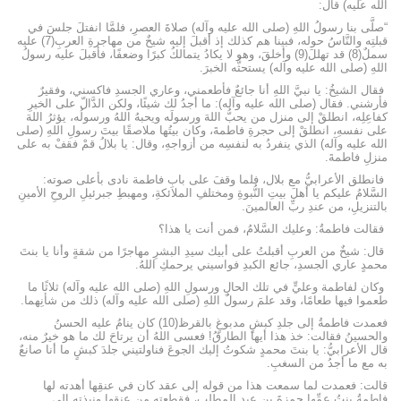
الله عليه) قال:
“صلَّى بنا رسولُ اللهِ (صلى الله عليه وآله) صلاةَ العصرِ، فلمَّا انفتلَ جلسَ في
قبلتِه والنَّاسُ حوله، فبينا هم كذلك إذ أقبلَ إليه شيخٌ من مهاجرةِ العربِ(7) عليه
سملٌ(8) قد تهللَ(9) وأخلقَ، وهو لا يكادُ يتمالكُ كبرًا وضعفًا، فأقبلَ عليه رسولُ
اللهِ (صلى الله عليه وآله) يستحثُّه الخبرَ.
فقال الشيخُ: يا نبيَّ اللهِ أنا جائعٌ فأطعمني، وعاري الجسدِ فاكسني، وفقيرٌ
فأرشني. فقال (صلى الله عليه وآله): ما أجدُ لك شيئًا، ولكن الدَّالّ على الخيرِ
كفاعِلِه، انطلقْ إلى منزل من يحبُّ اللهَ ورسولَه ويحبهُ اللهُ ورسولُه، يؤثرُ اللهَ
على نفسهِ، انطلقْ إلى حجرةِ فاطمةَ، وكان بيتُها ملاصقًا بيتَ رسولِ اللهِ (صلى
الله عليه وآله) الذي ينفردُ به لنفسِه من أزواجهِ، وقال: يا بلالُ قمْ فقفْ به على
منزلِ فاطمةَ.
فانطلق الأعرابيُّ مع بلال، فلما وقفَ على بابِ فاطمة نادى بأعلى صوته:
السَّلامُ عليكم يا أهلَ بيتِ النُّبوةِ ومختلفِ الملائكةِ، ومهبطِ جبرئيلِ الروحِ الأمينِ
بالتنزيلِ، من عندِ ربِّ العالمينَ.
فقالت فاطمةُ: وعليك السَّلامُ، فمن أنت يا هذا؟
قال: شيخٌ من العربِ أقبلتُ على أبيك سيدِ البشرِ مهاجرًا من شقةٍ وأنا يا بنتَ
محمدٍ عاري الجسدِ، جائع الكبدِ فواسيني يرحمكِ اللهُ.
وكان لفاطمة وعليٍّ في تلك الحالِ ورسولِ اللهِ (صلى الله عليه وآله) ثلاثًا ما
طعموا فيها طعامًا، وقد علمَ رسولُ اللهِ (صلى الله عليه وآله) ذلك من شأنِهما.
فعمدت فاطمةُ إلى جلدِ كبشٍ مدبوغٍ بالقرظ(10) كان ينامُ عليه الحسنُ
والحسينُ فقالت: خذ هذا أيها الطارقُ! فعسى اللهُ أن يرتاحَ لك ما هو خيرٌ منه،
قال الأعرابيُّ: يا بنتَ محمدٍ شكوتُ إليك الجوعَ فناولتيني جلدَ كبشٍ ما أنا صانعٌ
به مع ما أجدُ من السغبِ.
قالت: فعمدت لما سمعت هذا من قوله إلى عقد كان في عنقِها أهدته لها
فاطمةُ بنتُ عمِّها حمزةَ بن عبدِ المطلبِ، فقطعته من عنقِها ونبذته إلى