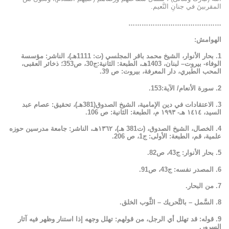
المقربينَ في جنانِ النَّعيم.
……………………………………
الهوامش:
1. بحار الأنوار، الشيخ محمد باقر المجلسي (ت: 1111هـ)، الناشر: مؤسسة
الوفاء- بيروت– لبنان، 1403هـ، الطبعة: الثانية:ج30، ص353؛ ذخائر العقبى،
المحب الطبري، دار المعرفة، بيروت: ص 39.
2. سورة الأنعام/ الآية:153.
3. الاعتقادات في دين الإمامية، الشيخ الصدوق(381هـ)، تحقيق: عصام عبد
السيد، ١٤١٤ هـ- ١٩٩٣ م، الطبعة: الثانية: ص 106.
4. الخصال، الشيخ الصدوق، (ت381 هـ)، ١٣٦٢هـ، الناشر: جامعة مدرسين حوزه
علمية، قم، الطبعة: الأولى: ج1، ص 206.
5. بحار الأنوار: ج43، ص82.
6. المصدر نفسه: ج43، ص91.
7. من البحار.
8. السَّمل – بالتَّحريك – الثَّوب الخلق.
9. قوله: قد تهلل أي الرجل، من قولهم: تهلل وجهه إذا استنار وظهر فيه آثار
السرور.