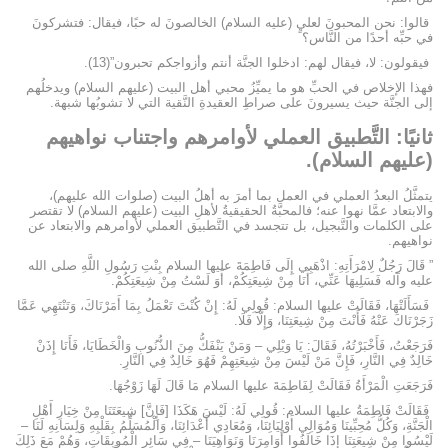
قالوا: نحن المحبونَ لعليٍ (عليه السلام) الخالصونَ له حبًا، فيقال: فتشركونَ
في حبِّه أحدًا من النَّاس؟
فيقولون: لا، فيقال لهم: ادخلوا الجنَّة أنتم وأزواجكم تحبرون”(13).
فهذا الإخلاص في الحبِّ هو ما يميِّزُ محبي أهل البيت (عليهم السلام) ويدخلُهم
إلى الجنَّة حيث يسيرونَ على صراطِ العقيدةِ النَّقية التي لا تشوبُها شبهة.
ثانيًا: التَّطبيق العملي لأوامرهم واجتناب نواهيهم
(عليهم السلام).
يتمثَّلُ البعدُ العملي في العمل بما أمرَ به أهلُ البيت (صلوات الله عليهم)،
والابتعاد عمَّا نهوا عنه؛ فالمحبَّةُ الحقيقيةُ لأهلِ البيت (عليهم السلام) لا تقتصر
على الكلمات والتَّبجيل، بل تتجسد في التَّطبيق العملي لأوامرهم والابتعاد عن
نواهيهم.
” قَالَ رَجُلٌ لِامْرَأَتِهِ: اذْهَبِي إِلَى فَاطِمَةَ عليها السلام بِنْتِ رَسُولِ اللَّهِ صلى الله
عليه وآله فَسَلِيهَا عَنِّي، أَنَا مِنْ شِيعَتِكُمْ، أَوَ لَسْتُ مِنْ شِيعَتِكُمْ.
فَسَأَلَتْهَا، فَقَالَتْ عليها السلام: قُولِي لَهُ: إِنْ كُنْتَ تَعْمَلُ بِمَا أَمَرْنَاكَ، وَتَنْتَهِي عَمَّا
زَجَرْنَاكَ عَنْهُ فَأَنْتَ مِنْ شِيعَتِنَا، وَإِلَّا فَلَا.
فَرَجَعْتُ، فَأَخْبَرْتُهُ، فَقَالَ: يَا وَيْلِي – وَمَنْ يَنْفَكُّ مِنَ الذُّنُوبِ وَالْخَطَايَا، فَأَنَا إِذَنْ
خَالِدٌ فِي النَّارِ، فَإِنَّ مَنْ لَيْسَ مِنْ شِيعَتِهِمْ فَهُوَ خَالِدٌ فِي النَّارِ.
فَرَجَعَتِ الْمَرْأَةُ فَقَالَتْ لِفَاطِمَةَ عليها السلام مَا قَالَ لَهَا زَوْجُهَا.
فَقَالَتْ فَاطِمَةُ عليها السلام: قُولِي لَهُ: لَيْسَ هَكَذَا [فَإِنَّ] شِيعَتَنَا مِنْ خِيَارِ أَهْلِ
الْجَنَّةِ، وَكُلُّ مُحِبِّينَا وَمُوَالِي أَوْلِيَائِنَا، وَمُعَادِي أَعْدَائِنَا، وَالْمُسَلِّمُ بِقَلْبِهِ وَلِسَانِهِ لَنَا –
لَيْسُوا مِنْ شِيعَتِنَا إِذَا خَالَفُوا أَوَامِرَنَا وَنَوَاهِيَنَا – فِي سَائِرِ الْمُوبِقَاتِ، وَهُمْ مَعَ ذَلِكَ