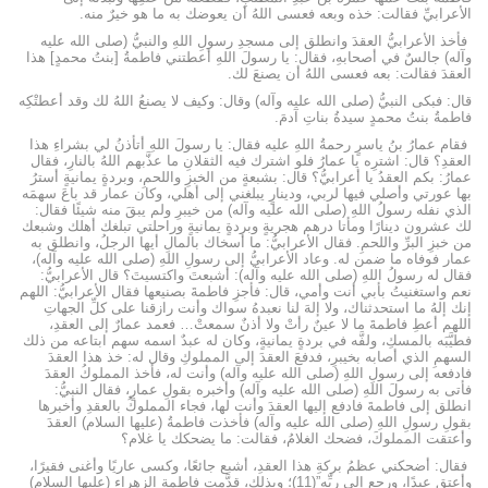
الأعرابيِّ فقالت: خذه وبعه فعسى اللهُ أن يعوضك به ما هو خيرٌ منه.
فأخذ الأعرابيُّ العقدَ وانطلق إلى مسجدِ رسولِ اللهِ والنبيُّ (صلى الله عليه
وآله) جالسٌ في أصحابهِ، فقال: يا رسولَ اللهِ أعطتني فاطمةُ [بنتُ محمدٍ] هذا
العقدَ فقالت: بعه فعسى اللهُ أن يصنعَ لك.
قال: فبكى النبيُّ (صلى الله عليه وآله) وقال: وكيف لا يصنعُ اللهُ لك وقد أعطتْكِه
فاطمةُ بنتُ محمدٍ سيدةُ بناتِ آدمَ.
فقام عمارُ بنُ ياسرٍ رحمةُ اللهِ عليه فقال: يا رسولَ اللهِ أتأذنُ لي بشراءِ هذا
العقدِ؟ قال: اشترِه يا عمارُ فلو اشترك فيه الثقلانِ ما عذَّبهم اللهُ بالنارِ، فقال
عمارُ: بكم العقدُ يا أعرابيُّ؟ قال: بشبعةٍ من الخبزِ واللحمِ، وبردةٍ يمانيةٍ أسترُ
بها عورتي وأصلي فيها لربي، ودينارٍ يبلغني إلى أهلي، وكان عمار قد باعَ سهمَه
الذي نفله رسولُ اللهِ (صلى الله عليه وآله) من خيبرِ ولم يبقَ منه شيئًا فقال:
لك عشرون دينارًا ومأتا درهم هجريةٍ وبردةٍ يمانيةٍ وراحلتي تبلغك أهلك وشبعك
من خبزِ البرِّ واللحمِ. فقال الأعرابيُّ: ما أسخاك بالمالِ أيها الرجلُ، وانطلق به
عمار فوفاه ما ضمن له. وعاد الأعرابيُّ إلى رسولِ اللهِ (صلى الله عليه وآله)،
فقال له رسولُ اللهِ (صلى الله عليه وآله): أشبعتَ واكتسيتَ؟ قال الأعرابيُّ:
نعم واستغنيتُ بأبي أنت وأمي، قال: فأجزِ فاطمةَ بصنيعها فقال الأعرابيُّ: اللهم
إنك إلهُ ما استحدثناك، ولا إلهَ لنا نعبدهُ سواك وأنت رازقنا على كلِّ الجهاتِ
اللهم أعطِ فاطمةَ ما لا عينٌ رأتْ ولا أذنٌ سمعتْ… فعمد عمارٌ إلى العقدِ،
فطيَّبَه بالمسكِ، ولفَّه في بردةٍ يمانيةٍ، وكان له عبدٌ اسمه سهم ابتاعه من ذلك
السهمِ الذي أصابه بخيبرِ، فدفعَ العقدَ إلى المملوكِ وقال له: خذ هذا العقدَ
فادفعه إلى رسولِ اللهِ (صلى الله عليه وآله) وأنت له، فأخذ المملوكُ العقدَ
فأتى به رسولَ اللهِ (صلى الله عليه وآله) وأخبره بقولِ عمارٍ، فقال النبيُّ:
انطلق إلى فاطمةَ فادفع إليها العقدَ وأنت لها، فجاء المملوكُ بالعقدِ وأخبرها
بقولِ رسولِ اللهِ (صلى الله عليه وآله) فأخذت فاطمةُ (عليها السلام) العقدَ
وأعتقت المملوكَ، فضحك الغلامُ، فقالت: ما يضحكك يا غلام؟
فقال: أضحكني عظمُ بركةِ هذا العقدِ، أشبع جائعًا، وكسى عاريًا وأغنى فقيرًا،
وأعتق عبدًا، ورجع إلى ربِّه”(11)؛ وبذلك، قدَّمت فاطمة الزهراء (عليها السلام)