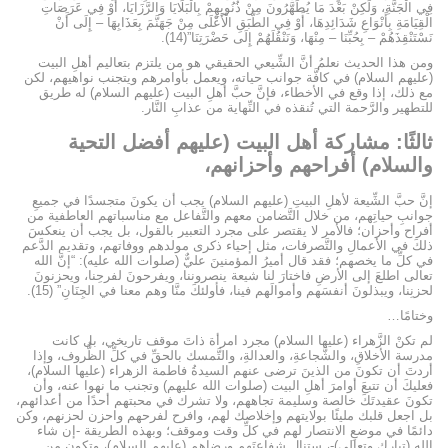
فِي الْجَنَّةِ، وَلَكِنْ بَعْدَ مَا يُطَهَّرُونَ مِنْ ذُنُوبِهِمْ بِالْبَلَايَا وَالرَّزَايَا، أَوْ فِي عَرَصَاتِ
الْقِيَامَةِ بِأَنْوَاعِ شَدَائِدِهَا، أَوْ فِي الطَّبَقِ الْأَعْلَى مِنْ جَهَنَّمَ بِعَذَابِهَا – إِلَى أَنْ
نَسْتَنْقِذَهُمْ – بِحُبِّنَا – مِنْهَا، وَنَنْقُلَهُمْ إِلَى حَضْرَتِنَا”(14).
ومن هذا الحديث نعلمُ أنَّ الشِّيعي الحقيقي هو من يلتزم بتعاليم أهلِ البيت
(عليهم السلام) في كافَّة جوانب حياته، ويعمل بأوامرهم ويتجنب نواهيهم، لكن
مع ذلك، إذا وقع في الأخطاء، فإنَّ حبَّ أهلِ البيت (عليهم السلام) له طريق
للتطهير والرَّحمة التي تُنقذه في النِّهاية من عذابِ النَّار.
ثالثًا: مشاركة أهل البيت (عليهم أفضل التحية
والسلام) أفراحهم وأحزانهم،
إنَّ حبَّ الشِّيعة لأهلِ البيتِ (عليهم السلام) يجب أن يكونَ متجسدًا في جميعِ
جوانبِ حياتِهم، من خلال التَّضامن معهم والتَّفاعل مع مناسباتهم العاطفية من
أفراح وأحزان؛ فالأمر لا يقتصر على مجرد التعبير بالقول، بل يجب أن ينعكسَ
ذلكَ في الأعمالِ والتَّصرفات، مثل إحياء ذكرى مولدهم ووفاتهم، وتقديم الدَّعم
في كلِّ ما يخصهم؛ فقد قال أميرُ المؤمنينَ عليٌّ (صلوات الله عليه): “إنَّ الله
تعالى اطلعَ إلى الأرضِ فاختارَ لنا شيعة ينصروننا، ويفرحونَ لفرحِنا، ويحزنونَ
لحزنِنا، ويبذلونَ أنفسَهم وأموالَهم فينا، فأولئكَ منَّا وهم معنا في الجِنَانِ” (15).
وختامًا…
لم تكنْ الزَّهراء (عليها السلام) مجرد امرأة ذاتَ موقف تاريخي، بل كانت
مدرسة الأخلاقِ، والشَّجاعةِ، والعدالةِ، والتَّمسك بالحقِّ في كلِّ الظُّروف، وإذا
أردتَ أن تكونَ من الذينَ ترضى عنهم السيدةُ فاطمة الزهراء (عليها السلام)،
فعليكَ أن تتبعَ أوامرَ أهلِ البيت (صلوات الله عليهم) وتجنب ما نهوا عنه، وأن
تكونَ عقيدتَكَ خالصة وسليمة تجاههم، ولا تشرك في محبتهم أحدًا من أعدائهم،
بل اجعل قلبك مليئًا بولايتهم وإخلاصك لهم، وافرح لفرحهم واحزن لحزنهم، وكن
دائمًا في موضعِ الانتصار لهم في كلِّ وقت وموقف؛ وبهذه الطريقة -إن شاء
الله (تبارك وتعالى)-، ستنال شفاعتَهم ورضاهم (عليهم السلام)، وتكون من