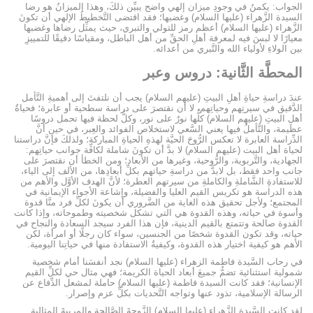
الجواب: يكمنُ في وجودِ ميزان إلهي واضح يبيِّن ذلكَ، وهذا الميزانُ هو رضا
السيدة الزَّهراء (عليها السلام) وغضبها؛ فقد اقتضى التَّخطيطُ الإلهي أن تكونَ
الزَّهراء (عليها السلام) أعظم رمز للتولي والتبري، حيث يمثِّل رضاها وغضبها
معيارًا لا لبسَ فيه لمعرفة أهلِ الحقِّ من أهل الباطل، ومقياسًا دقيقًا للتمييزِ
بين الولاءِ لأولياء الله والتَّبري من أعدائه.
المحطَّة الثَّانية: دروس وعبر
عندَ دراسةِ حياةِ أهلِ البيتِ (عليهم السلام) يجب أن نلتفتَ إلى أهميةِ التَّأمل
الدَّقيق في سيرتِهم وحياتِهم، لا أن نقتصرَ على دراسة سطحية أو عابرة؛ فحياةُ
أهلِ البيتِ (عليهم السلام) كلُّها نورٌ على نور، وكلُّ لحظة فيها تحمل دروسًا
عظيمة، والتَّأملُ فيها يعني السَّعي لاستخلاص الفوائد والعِبر، في حينِ أنَّ
الدِّراسة العابرة لا تعكس الرُّوحَ الحيَّة لهذهِ الحياةِ المباركة؛ ولذلكَ فإنَّ دراستنا
لحياة أهل البيت (عليهم السلام) لا بدَّ أن تكونَ شاملة لكافِّة جوانب حياتِهم:
الجهادية، والتَّربوية، والرُّوحية، وغيرها من الأبعاد؛ ومن الخطأ أن نقتصرَ على
جانب واحد فقط، بل لابدَّ من دراسةِ حياتهم بكلِّ أبعادِها، من الألف إلى الياء،
للاستفادةِ الشَّاملةِ والكاملةِ من سيرتهم العطرة؛ لأنَّ الهدف الأوَّل والأهم من
هذه الدراسة هو تكريس القيم العليا والفضيلة، وإشاعة الأجواء الإيمانية في
المجتمع؛ ولأجل تحقيق هذه الغاية من الضَّروري أن يكونَ لكلِّ فرد منَّا قدوة
وأسوة في حياته، وهذه القدوة هي التي تشكل شخصيته وطموحاته، وإذا كانت
القدوة صالحة وتتمتع بالقيم الدينية، فإن هذا الفرد سيجد السعادة والنجاح في
حياته، وقد تكون القدوة شخصًا من الجنسين، سواء كان رجلًا أو امرأة، لكن
الأهم هو كيفية اختيار هذه القدوة، وكيفيةُ الاستفادة منها في حياتِنا اليومية.
في رحاب السَّيدة فاطمة الزهراء (عليها السلام) نجد أنفسَنا أمام شخصية
شمولية استثنائية تضمُّ جميعَ أبعاد الحياة الكريمة؛ فهي مثال حي لكلِّ القيم
الإنسانية؛ فقد كانت السيدة فاطمة (عليها السلام) حاملة لمشعل الدِّفاع عن
الرسالة الإسلامية، تذود عنها وتواجه التَّحديات بكلِّ عزم وإصرار.
لقد كانت السَّيدة الزَّهراء (عليها السلام) الزَّوجةَ الصَّالحة والمربيةَ المثالية