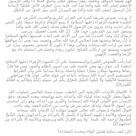
فهم طبيعة الموقف وتحليله، وهذا منطق عقلي واضح، فمثلًا إذا وقف الرَّسول
الأعظم (صلى الله عليه وآله) ضدَّ أحد، فإننا ندينُ الطَّرفَ الآخرَ تلقائيًا؛ لإيماننا
بأنَّ الرسول (صلى الله عليه وآله) هو الميزانُ الذي يميِّز الحقَّ عن الباطل.
2. وردت نصوص شريفة كثيرة في القرآنِ الكريمِ والحديثِ الشَّريفِ عن
السَّيدة فاطمة الزهراء (عليها السلام)، لا يسع المقامُ لذكرِها جميعًا، لكن أكتفي
بذكر حديث واحد مروي عن الرَّسول الأعظم محمَّد (صلى الله عليه وآله)
ومتفق عليه بينَ الفريقينِ، حيث قال: “إنَّ اللهَ يغضبُ لغضبِكِ، ويرضى
لرضاكِ”(1)، وهذا الحديثُ يُعدُّ من أبرز الأدلةِ على إثبات عصمتها (عليها السلام)؛
إذ إنَّ رضاها وغضبَها هما انعكاس لرضا الله تعالى وغضبه، مما يعني أنَّ مواقفها
نابعة من إرادة الله سبحانه وتعالى، وهذا لا يكون إلَّا لشخص معصوم، منزَّه عن
العيوب وممتنع عن ارتكاب القبائح، ليكونَ رضاه وغضبُه في انسجام تام مع
الرِّضا والغضب الإلهيينِ.
كما دلَّت النُّصوص الكثيرةُ والمستفيضةُ على أنَّ السيدة الزَّهراء (عليها السلام)
انتقلتْ إلى جوارِ ربِّها وهي غاضبة على من أسس الظُّلمَ والجور؛ ومن هنا فإنَّ
رضاها وغضبها يمثلان معيارًا عمليًا واضحًا، ودليلًا ميدانيًا على بيانِ الصِّراطِ
المستقيمِ الذي أمرنا اللهُ سبحانه باتباعه في قوله تعالى: (وَأَنَّ هَذَا صِرَاطِي
مُسْتَقِيمًا فَاتَّبِعُوهُ وَلاَ تَتَّبِعُواْ السُّبُلَ فَتَفَرَّقَ بِكُمْ عَن سَبِيلِهِ ذَلِكُمْ وَصَّاكُم بِهِ لَعَلَّكُمْ
تَتَّقُونَ)(2).
3. الإلمامُ بالأحداث التَّاريخية التي أحاطت بسيدة نساءِ العالمين (صلوات الله
عليها) يجعل الرُّؤية تجاه أولياء الله وأعدائه جلية وواضحة، وهذه المعرفة تدفعُ
الإنسانَ نحو التَّولي لأولياء الله (سبحانه) والتَّبري من أعدائه، وهو ركن أساسي
من أصول الاعتقاد وكذلك حكم شرعي واجب من أحكام الفقه، وقد جاءت
أقوالُ العلماء (رضوان الله تعالى عليهم) مؤكدة أنَّ الإيمانَ باللهِ سبحانه
وبرسولهِ والأئمة (عليهم السلام) لا يكتمل إلَّا بالبراءةِ من أعدائِهم؛ يقول الشَّيخُ
الصَّدوقُ (رحمة الله عليه): “ولا يتم الإقرارُ باللهِ وبرسولهِ وبالأئمةِ إلَّا بالبراءةِ من
أعدائهم”(3).
لكن كيفَ يمكننا قياسَ الولاءِ وتحديدَ المعاداة؟