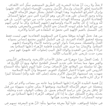
لا شكَّ ولا ريبَ أنَّ هدايةَ البشرية إلى الطَّريق المستقيم تمثِّل أحد الأهداف
الأساسية لخلقِ الإنسان وإرسال الرُّسل وتنصيب الأوصياء (صلوات الله عليهم)
وإنزال الشَّرائع السَّماوية؛ وهذا الهدفُ الجليلُ يشكِّل جوهرَ الرِّسالة الإلهية
وغاية وجودِ الإنسانِ على هذه الأرض، وهو الرَّكيزة التي تدور حولها المسائلُ
العقائديةُ الكبرى. ومسألةُ الهداية ليست مجرد جانب من جوانب الدِّين، بل هي
لبُّه وروحُه؛ إذ كلَّ تعاليم الأنبياء وأوصيائهم (عليهم السلام)، وكلُّ ما أوحي إليهم
من شرائع إنَّما صُمِّم ليوجه الإنسانَ نحو الكمالِ النَّفسي والمعرفي، وليقوده
إلى التَّمسكِ بالقيمِ الإلهيةِ التي تحققُ له السَّعادة في الدُّنيا والآخرة.
من هنا، تحتلُ الهداية موقعًا محوريًا في المنظومةِ العقائدية؛ فهي ليست فقط
وسيلة لتحقيقِ النَّجاة الفردية، بل هي السَّبيلُ لتكوينِ مجتمع إنساني يسودُه
العدلُ والفضيلةُ، مسترشدًا بأنوار الوحي وحكمة الأنبياء والأوصياء (عليهم
السلام). والإيمانُ بما جرى على السَّيدةِ فاطمة الزَّهراء (عليها السلام) يعد
جزءًا لا يتجزأ من العقيدةِ والولاءِ لأهلِ البيتِ (صلوات الله عليهم)، فهو ليس
مجرد حدث تاريخي عابر للأسباب التَّالية:
1. يلعبُ العقلُ دورًا جوهريًا في تحليلِ الأحداثِ التَّاريخية، واستخلاص الدُّروس
والعِبرِ منها، مما يساعدُ على تحديدِ المسارِ الصَّحيح حيالها، ومع أنَّ التَّاريخ قد
نقلَ لنا سلسلة من الوقائع، فإنَّ الإنصافَ يوجبُ علينا اليوم تأملها بدقَّة لاستنتاج
الدُّروس التي تقودُنا لاختيارِ السُّلوك القويم، خصوصًا وأنَّ الأمةَ الإسلامية
شهدت بعد استشهاد الرَّسول الأكرم محمَّد (صلى الله عليه وآله) انقسامًا كبيرًا
لا تزال آثاره قائمة حتَّى يومِنا هذا.
إنَّ قضيةَ السَّيدة الزَّهراء (عليها السلام) وما عانته من مصائب وآلام لم تكنْ
منفصلةَ عن جوهرِ الرِّسالة الإسلامية، وموقفها لا يمكن تجاوزه بسهولة من قِبل
أيّ عاقل يحرصُ على دراسةِ الإسلام بعمق، بل يتطلب الوقوف عنده وتحليله
بجديَّة، وطرح التَّساؤل حول ما إذا كان لموقف الزَّهراء (عليها السلام) دور في
توجيه المسارات المختلفة وتحديد هويَّاتها.
في تحليلنا للمواقف، علينا أولاً معرفة صاحبها بدقَّة؛ لأنَّ هذه المعرفة تسهم في