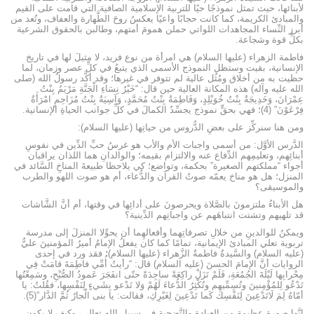
لأبنائها، حيث تمثل نموذجًا حيًا للتربية الإسلامية الصافية التي قامت على القيم
والمبادئ الكريمة، كما كانت حجابًا واعيًا يعكسُ روحَ الطَّهارة والعفاف، وتُعد من
أبرز النِّساء المجاهدات اللواتي حملن همومَ أمتهم، وطالبن بالحقوق الشرعية
بكلِّ قوة وشجاعة.
فاطمة الزهراء (عليها السلام) هي امرأة من نوع فريد، لا مثيلَ لها في تاريخ
الإنسانية، بقيت وستظل النموذج الأسمى الذي يتبعُ في كلِّ عصر وزمان، لما
حظيت به من أخلاق ومُثُل عالية لم تتوفر في غيرها؛ وقد أكَّد رسولُ الله (صلى
الله عليه وآله) هذه المكانة العالية حين قال: “خَيْرُ نِسَاءِ الْجَنَّةِ مَرْيَمُ بِنْتُ
عِمْرَانَ، وَخَدِيجَةُ بِنْتُ خُوَيْلِدٍ، وَفَاطِمَةُ بِنْتُ مُحَمَّدٍ، وَآسِيَةُ بِنْتُ مُزَاحِمٍ امْرَأَةُ
فِرْعَوْنَ” (4)؛ فهي بحقٍّ نموذج يجسِّدُ الكمالَ في كلِّ جوانب الحياةِ الإنسانية.
ومن هنا سنركِّز على بعضِ الدُّروس من حياتِها (عليها السلام):
الدَّرس الأوَّل: من أسمى واجبات الأم والأب هو غرسُ حبِّ الدِّين في نفوسِ
أبنائِهم، وتعليمِهم الدِّفاع عنه والالتزام بقيمه؛ والوالدانِ هما اللذان يراقبان
أجواء “مملكتهم الصغيرة” بحكمة، وتواضع؛ كي يلاحظا طبيعةَ المناخِ السَّائد في
المنزل؛ هل هو مناخ يعمّه صوتُ القرآن والدُّعاء، أم هو صوت اللهو والطرب
والموسيقى؟
هل الأبناءُ ملتزمونَ بالصَّلاة ويحرصونَ على أدائِها في وقتها، أم أنَّ الشَّاشات
قد تلهيهم وتشتت انتباهَهم عن واجباتِهم الدِّينية؟
ويمكنُ للوالدينِ من خلالِ تصرفاتِهما وأفعالهِما أن يحوِّلا المنزلَ إلى مدرسة
تربوية تعلي المبادئ الإيمانية، تمامًا كما كان يفعلُ الإمامُ أميرُ المؤمنينَ عليٌّ
(عليه السلام) والسَّيدةُ فاطمةُ الزَّهراء (عليها السلام)؛ فقد ورد في إحدى
الروايات أنَّ الإمامَ الحسنَ (عليه السلام) قال: “رأيتُ أُمِّي فاطِمَةَ قامَتْ فِي
مِحْرابِها لَيْلَةَ الجُمُعَةِ، فَلَمْ تَزَلْ راكِعَةً ساجِدَةً حتّى انفَجَرَ عَمودُ الصُّبْحِ، وسَمِعْتُها
تَدْعُو لِلمُؤْمِنينَ وتُسِمِّيهِم وتُكْثِرُ الدُّعاءَ لَهُمْ وَلا تَدْعو بِشَيءٍ لِنَفْسِها، فقُلتُ: يا
أمّاهُ لِمَ لَاتَدْعِينَ لِنَفْسِك كَما تَدْعِينَ لِغَيْرِكِ، فقالت: يا بنى الْجارُ ثُمَّ الدَّار”(5).
إنَّها صورة عظيمة من العبادةِ والتَّضحيةِ في سبيلِ اللهِ تعالى، وكيف لا يكون