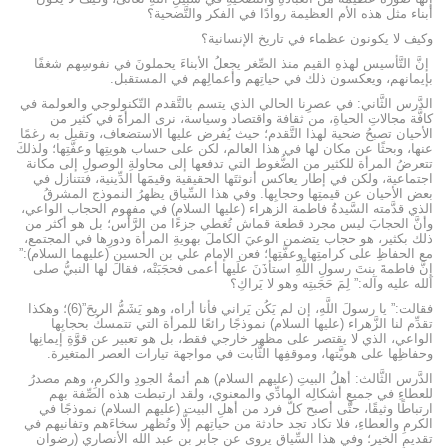
أبناء مثل هذه الأم العظيمة روادًا في الفكر والتَّضحية؟
وكيف لا يكونون عظماء في تاريخ الإنسانية؟
إنَّ التَّأسيس لهذهِ القيم منذ الصِّغر يجعلُ الأبناءَ يحملونَ في نفوسِهم شغفًا
بإيمانهم، ويعكسون ذلك في حياتِهم وأعمالِهم في المستقبل.
الدَّرس الثَّاني: في عصرِنا الحالي الذي يتسم بالتَّقدم التّكنولوجي والعولمة في
كافَّة مجالاتِ الحياةِ، من ثقافة واقتصاد وسياسة، نرى المرأةَ في كثير من
الأحيان تصبحُ ضحية لهذا التَّقدم؛ حيث يُفرض عليها الاستضعاف، وتقبل به رغمًا
عنها، وبحثًا عن مكان لها في هذا العالم، لكن على حساب هويتِها وعفَّتِها؛ ولذلكَ
تتعرضُ المرأة للكثير من الضُّغوط التي تدفعها إلى محاولةِ الوصولِ إلى مكانة
اجتماعية، ولكن في إطار يعاكس أنوثتَها الحقيقية وقيمَها الدِّينية، فتتنازل في
بعض الأحيان عن قيمتِها وحجابِها. وفي هذا السِّياق يظهرُ النموذج المشرقُ
الذي قدَّمته السَّيدةُ فاطمة الزهراء (عليها السلام) في مفهوم الحجاب الواعي،
وأنَّ الحجابَ ليس مجرد قطعة قماش تُغطي جزءًا من الرَّأس؛ بل هو أكثر من
ذلك بكثير، هو حجاب يتضمن الوعيَ الكاملَ بهويةِ المرأة ودورِها في المجتمع،
مع الحفاظِ على كرامتِها وعفَّتِها؛ فعن الإمام علي بن الحسين (عليهما السلام):”
إِنَّ فاطمةَ بنتَ رسولِ اللَّهِ استأذَنَ علَيها أعمى فحجَبَتْه، فقالَ لها النبيُّ صلى
الله عليه وآله:” لِمَ حَجَبتِه وهو لا يَراكِ؟
فقالت:” يا رسولَ اللَّهِ، إن لم يَكُن يَراني فأنا أراه، وهو يَشَمُّ الريحَ”(6)؛ وهكذا
تقدِّم لنا الزَّهراء (عليها السلام) نموذجًا رائعًا للمرأة التي تتمسكُ بحجابِها
الواعي، الذي لا يقتصر على مظهر خارجي فقط، بل هو تعبير عن قوَّةِ إيمانِها
وحفاظِها على هويَّتها، وموقفِها الثَّابت في مواجهة تيارات العصر المتغيرة.
الدَّرس الثَّالث: أهلُ البيتِ (عليهم السلام) هم أئمةُ الجودِ والكرمِ، وهم مصدرُ
للعطاءِ في جميعِ أشكالِه المادِّي والمعنوي، ولقد ارتبطت هذه الصِّفة بهم
ارتباطًا وثيقًا، حتَّى أصبح كلُّ فرد من أهلِ البيت (عليهم السلام) نموذجًا في
الكرمِ والعطاءِ، فلا تكاد تجد حادثة من حياتِهم إلَّا وتُظهر سخاءَهم وتفانيهم في
تقديمِ الخير؛ وفي هذا السِّياق يروى عن جابر بن عبد الله الأنصاري (رضوان