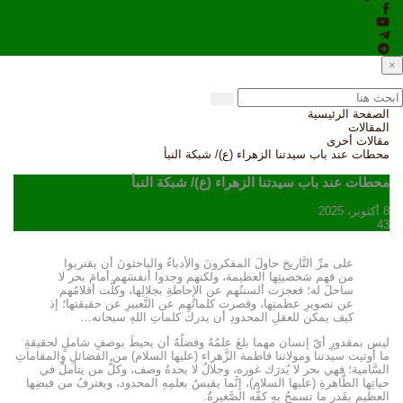
×
الصفحة الرئيسية
المقالات
مقالات أخرى
محطات عند باب سيدتنا الزهراء (ع)/ شبكة النبأ
محطات عند باب سيدتنا الزهراء (ع)/ شبكة النبأ
8 أكتوبر، 2025
43
على مرِّ التَّاريخ حاولَ المفكرونَ والأدباءُ والباحثونَ أن يقتربوا
من فهم شخصيتِها العظيمة، ولكنهم وجدوا أنفسَهم أمامَ بحر لا
ساحلَ له؛ فعجزت ألسنتُهم عن الإحاطةِ بجلالِها، وكلَّت أقلامُهم
عن تصويرِ عظمتِها، وقصرت كلماتُهم عن التَّعبيرِ عن حقيقتها؛ إذ
كيف يمكن للعقلِ المحدودِ أن يدركَ كلماتِ اللهِ سبحانه…
ليس بمقدورِ أيّ إنسان مهما بلغَ علمُهُ وفضلُهُ أن يحيطَ بوصفٍ شاملٍ لحقيقةِ
ما أُوتيت سيدتنا ومولاتنا فاطمة الزَّهراء (عليها السلام) من الفضائلِ والمقاماتِ
السَّامية؛ فهي بحر لا يُدرَك غوره، وجلالٌ لا يحدهُ وصف، وكلُّ من يتأملُ في
حياتِها الطَّاهرةِ (عليها السلام)، إنَّما يقيسُ بعلمِهِ المحدود، ويغترفُ من فيضِها
العظيمِ بقَدرِ ما تسمحُ بهِ كفُّه الصَّغيرةُ.