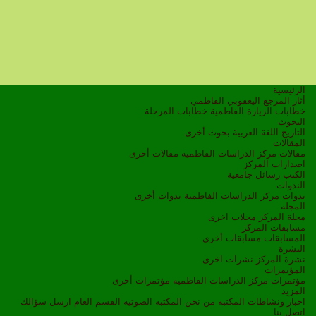
الرئيسية
أثار المرجع اليعقوبي الفاطمي
خطابات الزيارة الفاطمية
خطابات المرحلة
البحوث
التاريخ
اللغة العربية
بحوث أخرى
المقالات
مقالات مركز الدراسات الفاطمية
مقالات أخرى
اصدارات المركز
الكتب
رسائل جامعية
الندوات
ندوات مركز الدراسات الفاطمية
ندوات أخرى
المجلة
مجلة المركز
مجلات اخرى
مسابقات المركز
المسابقات
مسابقات أخرى
النشرة
نشرة المركز
نشرات اخرى
المؤتمرات
مؤتمرات مركز الدراسات الفاطمية
مؤتمرات أخرى
المزيد
اخبار ونشاطات
المكتبة
من نحن
المكتبة الصوتية
القسم العام
ارسل سؤالك
اتصل بنا