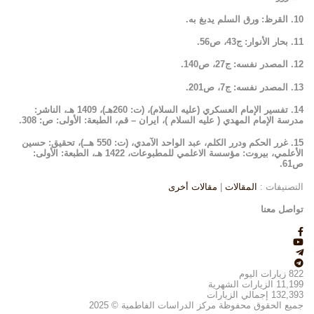
10. القرظ: ورق السلم يدبغ به.
11. بحار الأنوار: ج43، ص56.
12. المصدر نفسه: ج27، ص140.
13. المصدر نفسه: ج7، ص201.
14. تفسير الإمام العسكري (عليه السلام)، (ت: 260هـ)، 1409 هـ، الناشر:
مدرسة الإمام المهدي ( عليه السلام )، ايران – قم، الطبعة: الأولى: ص: 308.
15. غرر الحكم ودرر الكلم، عبد الواحد الآمدي، (ت: 550 هــ)، تحقيق: حسين
الأعلمي، بيروت: مؤسسة الاعلمي للمطبوعات، 1422 هـ، الطبعة: الأولى:
ص61.
التصنيفات :
المقالات
|
مقالات أخرى
تواصل معنا
822
زيارات اليوم
11,199
الزيارات الشهرية
132,393
إجمالي الزيارات
جميع الحقوق محفوظة مركز الدراسات الفاطمية © 2025