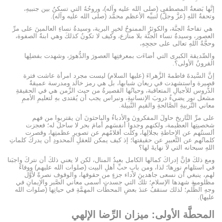
إنَّها بَضعةُ المصطفى (صلى الله عليه وآله)، وروحُهُ التي تسكنُ بين جنبيهِ،
وتحفةُ اللهِ (عزَّ وجلَّ) لنبيِّه الأعظم محمَّد (صلى الله عليه وآله).
هي تفاحةُ الجنَّة، والكوثرُ الممنوحُ لخيرِ البرية، وسيدةُ نساءِ العالمينَ على مرِّ
العصور، وسيدةُ نساء الجنَّة بلا منازع، وكيف لا تكونُ كذلكَ وهي ابنةُ الصفوة،
وحجَّةُ اللهِ تعالى على حججِهِ،
والصِّديقة الكبرى التي أضاءَت بمعرفتِها العصورَ والدُّهورَ، وشهدت بفضلِها
القرونُ الأولى؟.
إنَّ السَّيدةَ فاطمةَ الزَّهراءَ (عليها السلام) ليست مجرد امرأة عاشت فترة
قصيرة واستشهدت في ريعان شبابها، بل هي رمز خالد ومدرسة عميقةُ
الدُّروس للأجيالِ المتعاقبة، وحياتُها القصيرةُ من حيث الزَّمن هي في الحقيقةِ
مشعل نور يضيءُ دروبَ الإنسانيةِ، ونبراس يجب أن يُقتدى بهِ لتعليمِ الأممِ
معاني التَّربيةِ الصَّالحةِ والقيمِ النَّبيلة.
على مرِّ التَّاريخ حاولَ المفكرونَ والأدباءُ والباحثونَ أن يقتربوا من فهم
شخصيتِها العظيمة، ولكنهم وجدوا أنفسَهم أمامَ بحر لا ساحلَ له؛ فعجزت
ألسنتُهم عن الإحاطةِ بجلالِها، وكلَّت أقلامُهم عن تصويرِ عظمتِها، وقصرت
كلماتُهم عن التَّعبيرِ عن حقيقتها؛ إذ كيف يمكن للعقلِ المحدودِ أن يدركَ كلماتِ
اللهِ سبحانه التي لا نهايةَ لها؟
ومع ذلكَ فإنَّ إدراكَ كمالها الكامل بعيدُ المنال، لكن لا يعني ذلكَ أن نتركَ واجبَنا
في استلهامِ نورِها؛ لذا، ومن بابِ حبِّ أهلِ البيت (صلوات الله عليهم) ووفاءً
لهم، ينبغي أن نسعى جاهدينَ لأداء جزءٍ من حقوقها، والوقوف نصرةً لأوَّل
مظلومية شهدها الإسلام؛ تلكَ التي جسدت أسمى معاني الصَّبر والإيمانِ في
وجهِ الظُّلم؛ لذلك سنقفُ عندَ بعضِ المحطَّات المهمَّةِ في حياتِها (صلوات الله
عليها).
المحطَّة الأولى: ميزان الرِّضا الإلهي