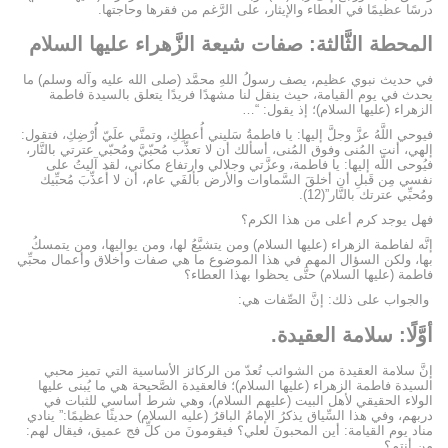
درسًا عظيمًا في العطاء والإيثار، على الرَّغم من فقرها وحاجتها.
المحطة الثَّالثة: صفات شيعة الزَّهراء عليها السلام
في حديث نبوي عظيم، يصف رسولُ اللهِ محمَّد (صلى الله عليه وآله وسلم) ما
يحدث في يوم القيامة، حيث ينقل لنا مشهدًا فريدًا يتعلق بالسيدة فاطمة
الزهراء (عليها السلام)؛ إذ يقول: “…
فيوحي اللَّهُ عزَّ وجلَّ إليها: يا فاطمةُ سَليني أُعطِكِ، وتمنَّي علَيّ أُرْضِكِ، فتقول:
إلهي، أنت المُنى وفوق المُنى، أسألك أن لا تعذِّب مُحبّيَّ ومُحبّي عترتي بالنَّار،
فيُوحى اللَّه إليها: يا فاطمة، وعزَّتي وجلالي وارتفاع مكاني، لقد آليتُ على
نفسي مِن قَبلِ أن أخلقَ السَّماوات والأرض بألفَي عام، أن لا أُعذِّبَ مُحبِّيك
ومُحبِّي عترتك بالنَّار”(12).
فهل يوجد كرم أعلى من هذا الكرم؟
إنَّه لفاطمة الزهراء (عليها السلام) ومن يتشيَّعُ لها، ومن يواليها، ومن يتمسكُ
بها، ولكن السؤال المهم في هذا الموضوع ما هي صفات وأخلاق وأعمال محبِّي
فاطمة (عليها السلام) حتَّى يحظوا بهذا العطاء؟
والجواب على ذلك: إنَّ الصِّفات هي:
أوَّلًا: سلامة العقيدة.
إنَّ سلامة العقيدة من الشوائب تُعدّ من الركائز الأساسية التي تميز محبي
السيدة فاطمة الزهراء (عليها السلام)؛ فالعقيدة الصَّحيحة هي ما يُبنى عليها
الولاء الحقيقي لأهل البيت (عليهم السلام)، وهي شرط أساسي للثبات في
دربهم، وفي هذا السِّياق يذكرُ الإمامُ الباقرُ (عليه السلام) حديثًا عظيمًا:” ينادي
مناد يوم القيامة: أين المحبونَ لعلي؟ فيقومونَ من كلِّ فج عميق، فيقال لهم:
من أنتم؟