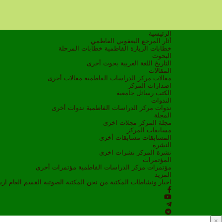
الرئيسية
أثار المرجع اليعقوبي الفاطمي
خطابات الزيارة الفاطمية
خطابات المرحلة
البحوث
التاريخ
اللغة العربية
بحوث أخرى
المقالات
مقالات مركز الدراسات الفاطمية
مقالات أخرى
اصدارات المركز
الكتب
رسائل جامعية
الندوات
ندوات مركز الدراسات الفاطمية
ندوات أخرى
المجلة
مجلة المركز
مجلات اخرى
مسابقات المركز
المسابقات
مسابقات أخرى
النشرة
نشرة المركز
نشرات اخرى
المؤتمرات
مؤتمرات مركز الدراسات الفاطمية
مؤتمرات أخرى
المزيد
اخبار ونشاطات
المكتبة
من نحن
المكتبة الصوتية
القسم العام
ار
×