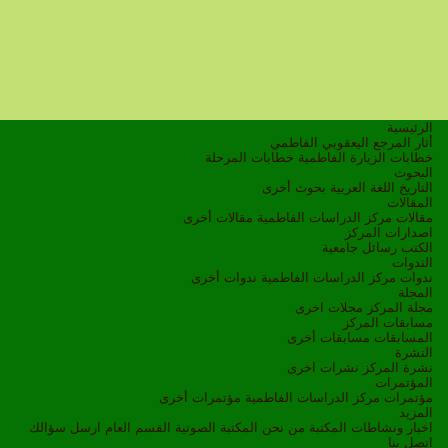
الرئيسية
أثار المرجع اليعقوبي الفاطمي
خطابات الزيارة الفاطمية
خطابات المرحلة
البحوث
التاريخ
اللغة العربية
بحوث أخرى
المقالات
مقالات مركز الدراسات الفاطمية
مقالات أخرى
اصدارات المركز
الكتب
رسائل جامعية
الندوات
ندوات مركز الدراسات الفاطمية
ندوات أخرى
المجلة
مجلة المركز
مجلات اخرى
مسابقات المركز
المسابقات
مسابقات أخرى
النشرة
نشرة المركز
نشرات اخرى
المؤتمرات
مؤتمرات مركز الدراسات الفاطمية
مؤتمرات أخرى
المزيد
اخبار ونشاطات
المكتبة
من نحن
المكتبة الصوتية
القسم العام
ارسل سؤالك
اتصل بنا