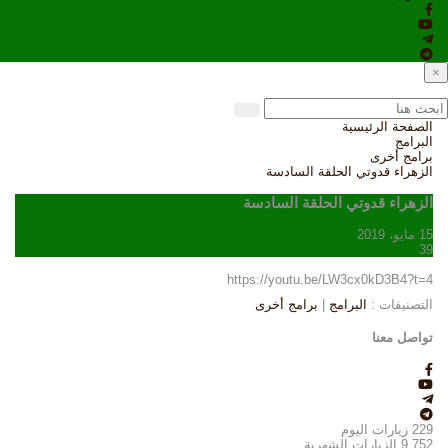
×
الصفحة الرئيسية
البرامج
برامج أخرى
الزهراء قدوتي الحلقة السادسة
الزهراء قدوتي الحلقة السادسة
15 مايو، 2019
39
https://youtu.be/LW3cx0kD3B4?t=4
التصنيفات :
البرامج
|
برامج أخرى
تواصل معنا
229
زيارات اليوم
9,752
الزيارات الشهرية