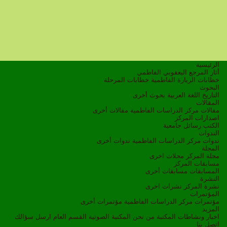
الرئيسية
أثار المرجع اليعقوبي الفاطمي
خطابات الزيارة الفاطمية
خطابات المرحلة
البحوث
التاريخ
اللغة العربية
بحوث أخرى
المقالات
مقالات مركز الدراسات الفاطمية
مقالات أخرى
اصدارات المركز
الكتب
رسائل جامعية
الندوات
ندوات مركز الدراسات الفاطمية
ندوات أخرى
المجلة
مجلة المركز
مجلات اخرى
مسابقات المركز
المسابقات
مسابقات أخرى
النشرة
نشرة المركز
نشرات اخرى
المؤتمرات
مؤتمرات مركز الدراسات الفاطمية
مؤتمرات أخرى
المزيد
اخبار ونشاطات
المكتبة
من نحن
المكتبة الصوتية
القسم العام
ارسل سؤالك
اتصل بنا