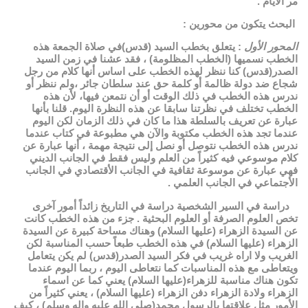
مر الأيام .
البحث يتكون من محورين :
المحور الأول
: يتعلق بخطب السيد (قدس)في صلاة الجمعة هذه
الخطب نسميها (الخطب المظلومة) ، فقد عشنا في زمن السيد
الصدر(قدس) كنا ننظر لهذه الخطب على اساس أنها كلام من رجل
شجاع ضد دولة ظالمة أو كلمة حق عند سلطان جائر ،ولم ننظر أو
ندرس هذه الخطب في ذلك الوقت أو أن نتمعن فيها، لأن هذه
الخطب تختلف في نظرتنا سابقا عن هذه النظرة اليوم. قلنا بأنها
عبارة عن تعريف بالسلطة هذا ما كان في ذلك الزمان لكن اليوم
عندما تجد هذه الخطب مكتوبة والآن هي مطبوعة في كتاب عندما
ندرس هذه الخطب نتوصل أو نصل إلى نتيجة مهمة ، أنها عبارة عن
كلام موسوعي فيه كثيراً من العلم وليس فقط في الجانب الديني
فهي عبارة عن موسوعة ثقافية في الجانب الأقتصادي في الجانب
الأجتماعي في الجانب العلمي .
دراسة في السير الشخصية دراسة في التاريخ زائداً أمور آخرى
تخص العلوم الصرفة أو العلوم البحثية . جزء من هذه الخطب كانت
عن السيدة الزهراء (عليها السلام) وهناك مساحة كبيرة عن السيدة
الزهراء (عليها السلام) في هذه الخطب طبعاً حسب المناسبة لكن
الغريب ولا اراه غريب في فكر السيد الصدر(قدس) لم يكن يتعامل
ويتعاطى مع هذه المناسبات كما نتعاطى اليوم ، ربما اليوم عندما
تكون هناك مناسبة للزهراء(عليها السلام) يعني كما عن اسماء
الزهراء ولادة الزهراء دفن الزهراء (عليها السلام) ، يعني كثيراً من
الأمور مثل علاقتها بالرسول محمد(صلى الله عليه واله وسلم) ، كيف