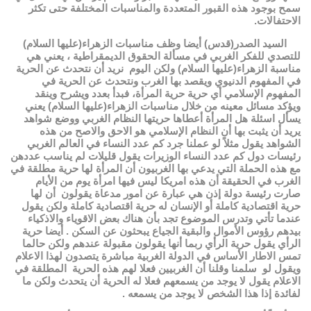
سمح بوجود هذه القبور المتعددة والمناسبات المختلفة حتى تكثر
الاحتفالات.
السيد الصدر(قدس) أيضا وظف مناسبات الزهراء(عليها السلام)
للتصدي للفكر الغربي في مسألة الحقوق الديمقراطية ، يعني هي
مناسبة الزهراء(عليها السلام) ولكن اليوم نريد أن نتحدث عن الحرية
في المفهوم الدنيوي ويقصد بها الغرب ونتحدث عن الحرية في
المفهوم الإسلامي أي حرية حرية المرأة، فبدأ بعدد ويشرح وينقد
ويؤكد مسائل معينه من خلال مناسبات الزهراء(عليها السلام) يعني
يسأل اسئلة هل المرأة أعطاها حريتها النظام الغربي ووضع شواهد
يريد أن يثبت بها أن النظام الإسلامي هو الاحق والاصح من هذه
الشواهد يقول مثلاً لو عملنا جرد كم عدد النساء في العالم الغربي
رئيسات دول كم عدد النساء الوزيرات يقول قليلات لم يناسب عددهن
مع هذه الحملة التي يدعي بها الغربيون أن المرأة لها حرية مطلقة في
الغرب في الحقيقة أن هذه امريكا ليس فيها امرأة يوم من الأيام
صارت رئيسة دولة إذن هي عبارة عن امور مدعاة يقولون أن لها
حرية اقتصادية كاملة أو الإنسان له حرية اقتصادية كاملة ولكن يقول
عندما تأتي وتدرس الموضوع تجد بأن هناك بعض الاقوياء والاذكياء
بيدهم رؤوس الأموال والبقية الجياع يبحثون عن السكن . أيضا حرية
الرأي يقول حرية الرأي ربما أنها يقولون مقبولة عندهم ولكن حالما
تمس الاطار الأساس في الدولة الغربية مباشرة يتصدون لهذا الاعلام
ويقول لو سلمنا وقلنا أن الغربيين فعلا لهم هذه الحرية المطلقة في
الاعلام يقول لا يوجد من يسمعهم فعلا له الحرية أن يتحدث ولكن ما
لفائدة إذا هذا الشخص لا يوجد من يسمعه .