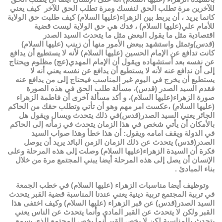
للآخرين مرة تطلب الحق لنفسك ومرة تطلب الحق للآخر كيف يعني
كانما يريد ، أن يربط بين الزهراء(عليها السلام) كيف طلبت حق الولاية
للأمام علي(عليها السلام) ، فدك هي حق الولاية ليست قضية
اقتصادية مثل ما يقول البعض مثل ما يتحدث السيد الصدر
(قدس)وتمثل واستشهد ببعض الأمور منها أن زينب (عليها السلام)
كانت تدافع عن الإمام الحسين (عليها السلام) لأنه لا يستطيع أن يدافع
عن نفسه بعد أستشهاده ويقول أن الإمام المهدي(عج) مظلوم ويحتاج
إلى أن ندافع عنه لأنه لا يستطيع أن يدافع عن نفسه يعني أنه لا
يستطيع أن يخرج في اليوم غير المناسب فيحتاج إلى من يدافع عنه
فقدم السيد الصدر (قدس)، مسألة طلب الحق في هذه الصورة
صورة الزهراء(عليها السلام)، و أكد مسألة آخرى أن فاطمة الزهراء
(عليها السلام) ،عكست امر مهم وهو أن تأتي وتطلب حقك من الحاكم
الجائر يعني السيد الصدر(قدس)في ذلك يتحدث ويسال ويقول هل
بالأمكان أن يأتي شخص في هذا الزمان يتحدث في زمأنه إلى الحاكم
في الدولة ويقف امامه ويقول: أن هذا خطأ وهذا صواب السيد
الصدر(قدس) يتحدث عن ذلك الزمان الزمن البائد يريد أن يوصل
فكرة أن السيدة الزهراء(عليها السلام) وصلت إلى هذه المرحلة وعلى
الإنسان أن يصل إلى هذه المرحلة أيضا يبني المجتمع مرة من خلال
بناء المبادئ .
وتوظيف أيضا مناسبات الزهراء (عليها السلام) في خطب الجمعة
في تربية المجتمع تربية دينية يعني عندنا المناسبة قضية القبر يتحدث
السيد الصدر(قدس) عن قبر الزهراء (عليها السلام) وكيف اختفى هذا
القبر ولكن لا يتحدث عن القبر المادي وأنما يتحدث عن الناس يعني
يتحدث بالمناسبة لكن لا يخص القبر أنما يخص المجتمع الذي يسمع