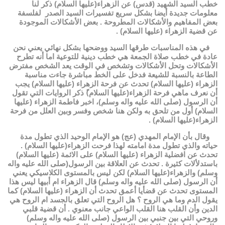
خطب السيد الشهيد (قدس) عن الزهراء(عليها السلام) ذكر لنا
معلومات جديدة أيضا بشكل سريع تفسيرات السيد الصدر لفلسفة
بعض المفاهيم والأشكالات المطروحة . بعض الأشكالات الموجودة
عن قضية الزهراء (عليها السلام) .
في هذه المناسبات طرقها السيد ووضحها بشكل نهائي يعني نحن
عادة في خطب صلاة الجمعة هي خطب دينية للتوعية اما أنه تطرح
الأشكالات وتحل الأشكالات وتشخص في الوقت يعد الشخص مفترض
الطاعة بالنسبة للشيعة فدخل على الخط مباشرة جاءت مناسبة
الزهراء (عليها السلام) تحدث عن فرحة الزهراء (عليها السلام) يجب
أن نعرف ماهي فرحة الزهراء(عليها السلام)ً ذكر الروايات التي تقول
أن الرسول (صلى الله عليه واله وسلم)، اخبر فاطمة الزهراء (عليها
السلام) أول من تلحق به ولكن هنا شخص وفسر وبين العلل من فرحة
الزهراء(عليها السلام) .
وقال بأن الإمام المهدي (عج) هو الإمام الوحيد الذي تطول مدة
حياته والذي تطول مدة امامته لهذا فرحت الزهراء(عليها السلام) .
تحدث عن افضلية الزهراء (عليها السلام) على الائمة (عليها السلام)
باستدلألات كثيرة . تحدث عن العلاقة بين الرسول(صلى الله عليه واله
وسلم) والزهراء(عليها السلام) لكن ليس بالمستوى الكلاسيكي يعني
أن الرسول (صلى الله عليه واله وسلم) قال الزهراء ام أبيها ليس هذا
المستوى تحدث عن قضأيا أعمق تحدث أن الزهراء (عليها السلام) كما
يقول الدم وما هي الروح ؟ هل الروح التي تعلق بالجسد ام الروح هي
الدين وأن القلب هنا القلب الواعي جانب معنوي . أن قضية قلبي
وروحي التي بين جنبي بين الرسول (صلى الله عليه واله وسلم)