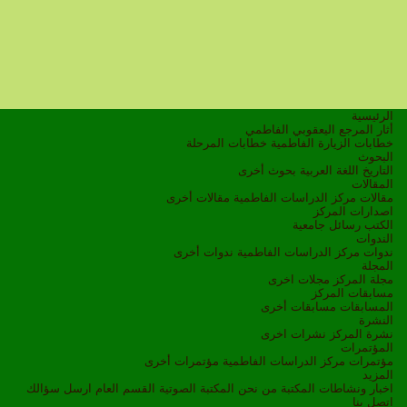
الرئيسية
أثار المرجع اليعقوبي الفاطمي
خطابات الزيارة الفاطمية
خطابات المرحلة
البحوث
التاريخ
اللغة العربية
بحوث أخرى
المقالات
مقالات مركز الدراسات الفاطمية
مقالات أخرى
اصدارات المركز
الكتب
رسائل جامعية
الندوات
ندوات مركز الدراسات الفاطمية
ندوات أخرى
المجلة
مجلة المركز
مجلات اخرى
مسابقات المركز
المسابقات
مسابقات أخرى
النشرة
نشرة المركز
نشرات اخرى
المؤتمرات
مؤتمرات مركز الدراسات الفاطمية
مؤتمرات أخرى
المزيد
اخبار ونشاطات
المكتبة
من نحن
المكتبة الصوتية
القسم العام
ارسل سؤالك
اتصل بنا