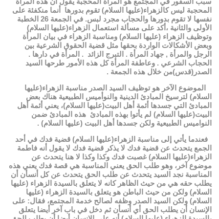
سبب السفور في المجتمع هو المرأة المحجبة يقول أن هذه المرأة
المحجبة ليس كالزهراء(عليها السلام) تقوم بدورها أنما منكفئة على
نفسها لا تقوم بدورها والحجاب مجرد لبس. في الجمعة 26 الخطبة
الأولى والثانية ،أكد على مسألة استعمال الزهراء(عليها السلام)
وتوظيف الزهراء (عليها السلام) ومناسبة الزهراء في بيان المرأة
وبعض الأشكالات الواردة بحقها مثل قضية الحقوق الشرعية بين
الرجل والمرأة , جهاد المرأة . التبرج الزائد . المرأة في دارها .
الحجاب الشرعي . وعاطفة المرأة كل هذه الأمور طرحها السيد
الصدر(قدس)من خلال هذه الجمعة .
الموضوع الآخر هو توظيف السيد الصدر مناسبة الزهراء(عليها
السلام) لترسيخ المبادئ الدينية والنوأميس الطبيعية هناك بعض
المبادئ التي جسدها أئمة أهل البيت(عليها السلام)، يعني أئمة أهل
البيت(عليها السلام) لم يأتوا بهذه المبادئ هذه المبادئ ضمن
النواميس الطبيعية ولكن جسدها أهل البيت (عليها السلام) .
فعندما يأتي إلى مناسبة الزهراء(عليها السلام) قضية فدك في أحد
الجمع يتحدث عن قضية فدك لا يذكر قضية فدك لا يقول أنه فاطمة
الزهراء(عليها السلام) غصبت فدك وكذا وكذا لا هنا يتحدث عن
موضوع آخر، وهو طلب الحق يعني المناسبة هي قصة فدك يعني هذه
المناسبة نجد السيد يتحدث عن طلب الحق يتحدث عن كل أنسأن أن
يطلب حقه هي من حيث الظاهر كانه لا يتعلق بالسيدة الزهراء (عليها
السلام) ولكن من حيث الباطن هو يتعلق بالسيدة الزهراء (عليها
السلام) ولكن السيد الصدر وظفه لصالح خدمة المجتمع، فقال: على
الإنسان أن يطلب الحق أي أنسأن ثم دخل في باب آخر أيضا يتعلق
بالسيدة الزهراء (عليها السلام) أنه على الإنسان أيضا أن يطلب الحق