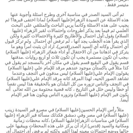
متيسر فقط .
ثم آتى السيد الصدر في مناسبة آخرى وطرح اسئلة وأجوبة عنها
هذه الاسئلة عن السيدة الزهراء(عليها السلام) لماذا اختفى قبرها؟ ثم
يجيب على هذه الاسئلة وكانما يربي الباحث والمتلقي على البحث
العلمي ثم فيما بعد يذكر اطروحات واحتمالات لقبر الزهراء (عليها
السلام) يقول:أول احتمال والأطاريح كثيرة والاحتمالات كثيرة ولكن
الذي يقرأ هذه الخطب يجد أنها ، لم ترفض أي احتمال ولم تركز قبول
أي احتمال وكانه أي السيد الصدر(قدس)، اراد أن يثبت امراً وهو ما
يتركز في اذهاننا من أن الاحتفال أو اداء شعائر الزهراء (عليها السلام)
،يجب أن تكون مستمرة يجب أن تكون ثلاث أو اربع روايات .مدفنها
قسم يقول في البقيع قسم يقول في مكان آخر بالمسجد ثم يقول في
كذا مثلاً في باكستأن موجود عندهم مرقد للإمام علي (عليها السلام)
يقولون الإمام علي(عليها السلام) ليس مدفون في النجف وعندما
تشاهد الصور الحيه، لهذا المرقد كانه مرقد الإمام علي(عليها السلام)
في النجف والناس تزوره من كل البلدأن هو بالحقيقة هذا ليس نقصا
أو خطأ وليس خلل في التاريخ ، كانه قضية محتومة من الله تعالى أنه
يكون قبر الإمام (عليها السلام) وتزوره الناس ويكون هنا قبر الإمام
أيضا.
مثلاً رأس الإمام الحسين(عليها السلام) في مصرو قبر السيدة زينب
(عليها السلام) في مصر وفي دمشق فكذلك مسألة قبر الزهراء (عليها
السلام) في مناسبات الزهراء(عليها السلام) ،كانه محطات زمأنية
ومكانية والسيد (قدس) اراد أن يركز على هذه المحطات ويبقيها على
حالها ووضع احتمالات معينه لهذا القبر ولكنه لم يرفض أي احتمال أي