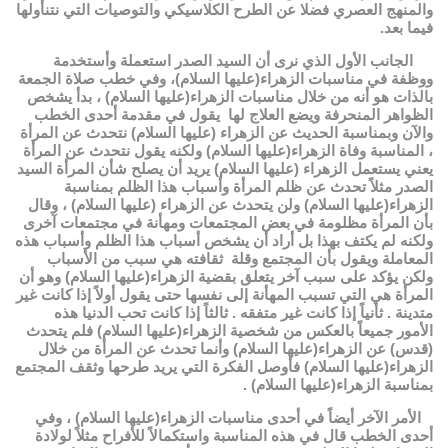
والمنهج العصري فضلا عن الطرح الكلاسيكي والتوصيات التي نتنأولها
فيما بعد.
الجانب الأول الذي نرى أن السيد الصدر استعملة وأستخدمة
ووظفة في مناسبات الزهراء(عليها السلام)، وفي خطب صلاة الجمعة
بالذات هو أنه من خلال مناسبات الزهراء(عليها السلام) ، بدأ يشخص
الظواهر المنحرفة ويضع العلاج لها يقول في مقدمة أحدى الخطب
والآن وبمناسبة الحديث عن الزهراء (عليها السلام) نتحدث عن المرأة
، المناسبة وفاة الزهراء(عليها السلام) ولكنه يقول نتحدث عن المرأة
يعني يستعمل الزهراء (عليها السلام) يريد أن يصلح شأن المرأة السيد
الصدر مثلاً تحدث عن ظلم المرأة وأسباب هذا الظلم بمناسبة
الزهراء(عليها السلام) ولن يتحدث عن الزهراء (عليها السلام) ، وقال
بأن المرأة مظلومة في بعض المجتمعات ومهأنة في مجتمعات آخرى
ولكنه لم يكتف بهذا بل أراد أن يشخص أسباب هذا الظلم وأسباب هذه
المعاملة ويقول بأن المجتمع وقلة ثقافته هي سبب من الأسباب
ولكن يؤكد على سبب آخر يتعلق بقضية الزهراء(عليها السلام) وهو أن
المرأة هي التي تسبب المهأنة إلى نفسها حتى يقول أولاً إذا كانت غير
متدينة . ثأنياً إذا كانت غير متفقه . ثالثاً إذا كانت تحب الدنيا هذه
الأمور جميعاً بالعكس من شخصية الزهراء(عليها السلام) فلم يتحدث
(قدس) عن الزهراء(عليها السلام) وأنما تحدث عن المرأة من خلال
الزهراء(عليها السلام) فأوصل الفكرة التي يريد طرحها وثقف المجتمع
بمناسبة الزهراء(عليها السلام) .
الأمر الآخر أيضاً في أحدى مناسبات الزهراء(عليها السلام) ، وفي
أحدى الخطب قال في هذه المناسبة واستكمالاً للأفراح مثلاً لولادة