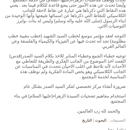
وأيضا تحدث عن هذه الأمور حتى يضع قاعدة للكلام فيما بعد . يعني
هذه النقاط التي ذكرناها هي عبارة عن نقاط لاحقة للجانب
الكلاسيكي للنقاط التي ذكرناها عن اسمائها شيعتها وأنها الوحيدة من
ابناء الرسول (صلى الله عليه واله وسلم) وليس له بنات ،وابرز
التوصيات الاتي.
التوجه لعقد مؤتمر موسع لخطب السيد الشهيد (خطب مغيبة خطب
مظلومة) تجد أنه تحدث فيها عن الفيزياء والكيمياء والفلسفة وعن
العالم الغربي
توجيه خطباء الجمع وخطباء المنابر للاخذ بكلام السيد الصدر(قدس)
القصد اخذ الموضوع من الجانب الفكري والطريقة للتعاطي مع
الأحداث لأنه نلاحظ في اغلب الاحيأن نتحدث في المناسبات عن
الجانب الكلاسيكي وهو يخص المادة الفكرية ولم نوظف هذه
المناسبة لخدمة المجتمع .
ضرورة أنشاء مركز تخصصي لفكر السيد الصدر بشكل عام
استخدام مفاهيم تضحيات السيدة الزهراء(عليها السلام) في بناء
المجتمع.
والحمد لله رب العالمين.
التصنيفات :
البحوث
|
التاريخ
تواصل معنا