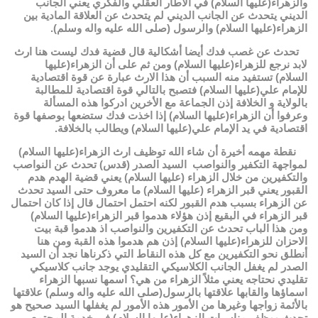
والزهراء(عليها السلام) في الاطار العقلي والفكري يعني الجانب
الديني يتحدث عن الجانب الديني لم يتحدث عن العلاقة المادية بين
الزهراء(عليها السلام) والرسول (صلى الله عليه واله وسلم).
تحدث عن غصب فدك أيضا أشكالية قال قضية فدك ليست هنا ارث
لابد نرجع للزهراء(عليها السلام) ومن ثم على أن الزهراء(عليها
السلام) تستفيد منه السبب أن هذا الارث عبارة عن قوة اقتصادية
للإمام علي(عليها السلام) فتصبح بالتالي قوة اقتصادية للمطالبة
بالولاية و الخلافة إذن الجماعة مع الأخرين ادركوا هذه المسألة
وعرفوا أن الزهراء(عليها السلام) إذا اخذت فدك ستضعها بوصفها قوة
اقتصادية في يد الإمام علي(عليها السلام) ويطالب بالخلافة.
نقطة مهمه أخيرة أن شاء الله توظيف ارث الزهراء(عليها السلام)
لمواجهة التكفير والنواصب السيد الصدر (قدس) تحدث عن النواصب
والتكفيرين من خلال الزهراء (عليها السلام) يعني قضية الهدم هدم
القبور يعني قبر الزهراء (عليها السلام) ما معروف حتى السيد تحدث
عن الزهراء بسبب هدم القبور لكنه احتمل احتمال قال إذا كان احتمال
قبر الزهراء في البقيع إذن هؤلاء هدموا قبر الزهراء(عليها السلام)
ومن هذا الباب تحدث عن التكفيرين والنواصب اذ هدموا قبة بيت
الاحزان للزهراء(عليها السلام) إذن هم هدموا هذه القبة ومن هنا
أنطلق نحو التكفيرين مع كل هذه النقاط التي ذكرناها نجد أن السيد
الصدر لم يغفل الجانب الكلاسيكي التقليدي يوجد جانب كلاسيكي
تقليدي نحتاجه يعني مثلاً الزهراء من هي؟ اسمها نسبها الزهراء
اسماؤها والقابها علاقتها بالرسول(صلى الله عليه واله وسلم) علاقتها
بالأئمة زواجها وغيرها من الأمور هذه الأمور لم يغفلها السيد صحيح هو
تحدث ووظف مناسبات الزهراء(عليها السلام) في خدمة المجتمع .