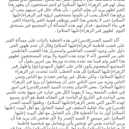
يمثل لهم قبر الزهراء (عليها السلام) لو كنتم تستحقون أن يظهر هذا
القبر لظهر يريد أن يعلم الناس ، بأن هناك خلل في تدينهم يجب أن
يرفع هذا الخلل يجب أن تكونوا مستحقين لرؤية قبر الزهراء(عليها
السلام) حتى لا يختفي هذا القبر ووظف قضية القبر واختفاء القبر
في بناء المجتمع ، فذكر لهم هذه المسألة أن المجتمع غير مستحق
اليوم لظهور قبر الزهراء(عليها السلام) .
أكد السيد الصدر(قدس) في هذه الخطبة بالذات على مسألة القبر
على غضب فاطمة الزهراء(عليها السلام) وقال أن عدم ظهور القبر
دليل على وجود الغضب الفاطمي واستمرار هذا الغضب الفاطمي
على مر العصور لأنه لا توجد هذه التوبة ولا يوجد المستحقون لظهور
هذا القبر وثم فيما بعد نجده يتحدث ويربط بين امرين يقول أن
المجتمع المعصوم يكون قادر على اظهار المهدي(عج) واظهار قبر
الزهراء(عليها السلام) كل هذه الخطب كانت تتحدث عن الزهراء
(عليها السلام) ، ولكن بشكل غير مباشر تتحدث مع الناس وتبني
الناس وتزيد من تدين الناس حتى أن يستحقوا أن يروا قبر الزهراء
(عليها السلام) . بعض الاحيأن يتحدث السيد الصدر(قدس) في امور
في خطب الجمعة ربما لا يفهما الكل هي عباره عن منهج بحث علمي
يعني الباحث في التاريخ أو الباحث في العقائد فقط هو الذي يسمع
لهذه الأمور التي تخص الزهراء(عليها السلام) ، وظفها السيد الصدر
(قدس) في بناء عقلية المثقف في كيفية التعامل مع أهل البيت (عليها
السلام) أول ما بدأ الخطبة قال بأن التعامل مع أهل البيت (عليها
السلام) ،غير ميسور لا للسيد الصدر ولا لأي شخص ثان يريد هنا أن
يربي الباحث يعني أي شخص يأتي ويتعامل مع شخصية فاطمة
الزهراء(عليها السلام) وأئمة أهل البيت (عليها السلام) ولكن هذا قدر