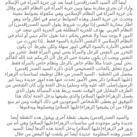
أيضاً أكد السيد الصدر(قدس) فيما بعد عن حرية المرأة في الإسلام
واراد أن يجري مقارنة بينها وبين حرية المرأة في النظام الغربي وقال
بأن حرية المرأة في النظام الإسلامي وهي مكفولة بضوابط معينة
وتحدث عن حرية العمل وهذه الضوابط ترتسم في اطار واحد وهو
اطار محاربة النفس إذا توفرت شروط يقول السيد الصدر(قدس) أن
النظام الغربي يهدف للحرية المطلقة هي الحرية التي تبتعد عن
الدين لا يوجد مبدأ ولا شخص يحكم دعنا نقول عالم ديني أو امام في
النظام الإسلامي لا النفس الأمارة بالسوء فقط . إذا تحررت من
النفس الأمارة بالسوء الباقي امور سهلة ولكن بشرط أن يكون
التحرر من النفس للرجل والمرأة يعني ليس المرأة فقط تتحرر من
النفس ويجب أن يكون مقيدة حتى الرجل لأن اكرمكم عند الله اتقاكم
.نحن ليس عندنا مثلاً نظام خاص بالرجل ونظام خاص بالمرأة فقط
فروع تتعلق بالجانب التصحيحي الذي ذكره السيد الصدر (قدس)
مفصل في الخطبة . السيد الصدر من خلال توظيفه لمناسبات الزهراء
(عليها السلام) ذكر بعض الأمور تحدث عنها هذه امور جديدة ربما غير
الرسول(صلى الله عليه واله وسلم) يدخل الجنة وأن كان الشخص من
الطرف المقابل في الوقت نفسه يربط هذه المسألة بقول الذي
يغسل الزهراء(عليها السلام) والذي يشيعها يدخل الجنة لذلك هذا
التوفيق لم يعطى للأشخاص الموجودين في ذلك الوقت ومن ثم منع
هؤلاء من أن يشيعوا الزهراء(عليها السلام) ويغسلوها ويدفنوها .
والسيد الصدر(قدس) يضيف نقطة آخرى ويقول هذه النقطة أيضا
جديدة وغير موجوده في مناسبات الزهراء(عليها السلام) وهي أنه من
يزور قبر الزهراء(عليها السلام) يدخل الجنة هذه أكدها أيضا السيد
الصدر وهذه المعلومة جديدة أيضا لم يلتفت لها البعض من خلال