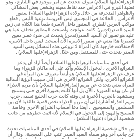
الزهراء(عليها السلام) سوف نتحدث عن أمر موجود في الشارع ، وهو
قضية التبرج في الاعراس حدد نقاط معينه وشخص بعض المشاكل
والظواهر المنحرفة من خلال ولادة الزهراء(عليها السلام) سفور
الاعراس , الخلاعة في المجتمع, لبس العروسة نوعية اللبس , قطع
مواكب العرس للطرق, السفور داخل الاسرة طبعاً هذا الكلام في زمن
السيد الصدر(قدس) كانت عولجت وأصبحت المظاهر تختلف عما هي
عليه هو تصور أن السيد الصدر(قدس) يتحدث في ضوء عصر معين
كعصرنا هذا يعني عن سفور الاسرة الآن أصبحت ليس داخل الاسرة
الاحتفالات خارجية كان المرأة لا تروعي هذه المسائل يعني السيد
الصدر يتحدث حتى للمستقبل ومن خلال الزهراء(عليها السلام) .
في أحدى مناسبات الزهراء(عليها السلام) أيضاً اراد أن يدعو
الشرائع الآخرى ، لدخول الإسلام وأكد على أنه ماكان للزهراء وما
عرف عن الزهراء(عليها السلام) هو أيضاً معروف عن المرأة في
الشرائع الآخرى، ولكن الشرائع الآخرى هي التي سببت الرؤية السالبة
للمرأة يعني يتحدث عن مريم العذراء(عليها السلام) بأن مريم العذراء
لم تكن بهذه الصورة ، الآن بل أنها كانت بصورة آخرى حتى يستنتج
ويستشهد بالحرب الأخيرة في وقته كانت حرب الخليج تسمى حرب
مريم العذراء أشارة إلى أن مريم العذراء تخص قضية طائفية لأن بين
المسلمين والمسيحين ، أيضا دعا أصحاب الشرائع الآخرى وخاصة
المسيح واليهود إلى الدخول في الإسلام لأنه اثبت خطرهم من جانب
شخصية الزهراء (عليها السلام) .
من خلال شخصية الزهراء (عليها السلام) في أحدى المناسبات تحدث
عن جانب آخر وهو سماه السيد الصدر عتب على المحجبة، وقال أن