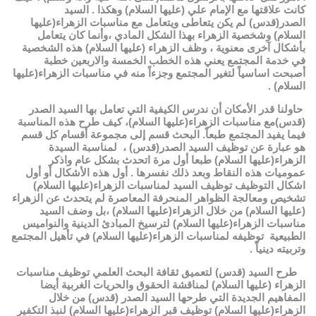
كانت علاقتها مع الإمام علي (عليها السلام) وهكذا . السيد
الصدر(قدس) لم يكن يتعاطى ويتعامل مع مناسبات الزهراء(عليها
السلام) وشخصية الزهراء بهذا الشكل المادي ،وأنما كان يتعامل
بأشكال آخرى معنوية ، وظف الزهراء (عليها السلام) هذه الشخصية
في خدمة المجتمع يعني هذه الخطب الخمسة والاربعين خطبة
أصبحت اساسياً لتغير المجتمع وجزءاً منه في مناسبات الزهراء(عليها
السلام) .
حاولنا قدر الأمكان أن ندرس الكيفية التي تعامل بها السيد الصدر
(قدس)مع مناسبات الزهراء(عليها السلام)، كيف طرح هذه المناسبة
فيما يفيد المجتمع طبعاً. البحث قسم إلى مجموعة أقسام كل قسم
هو عبارة عن توظيف السيد الصدر(قدس) ، لمناسبة السيدة
الزهراء(عليها السلام) طبعا أول مرة اتحدث بشكل عام واذكر
عموميات هذه النقاط وبعد ذلك نفسرها . أول هذه الأشكال أو أول
اشكال التوظيف توظيف السيد لمناسبات الزهراء(عليها السلام)
تشخيص ومعالجة الظواهر المنحرفة المعاصرة لم يتحدث عن الزهراء
(عليها السلام) من خلال الزهراء(عليها السلام) ،بل وضف السيد
مناسبات الزهراء(عليها السلام) لترسيخ المبادئ الدينية والنواميس
الطبيعية توظيفه لمناسبات الزهراء(عليها السلام) في تأهيل المجتمع
وتربيته دينياً .
طرح السيد (قدس) لتعميق ثقافة البحث العلمي توظيف مناسبات
الزهراء (عليها السلام) لمناقشة الحقوق والحريات الغربية أيضا
المفاهيم الجديدة التي طرحها السيد الصدر (قدس) من خلال
الزهراء(عليها السلام) توظيف قبر الزهراء(عليها السلام) لنبذ التكفير