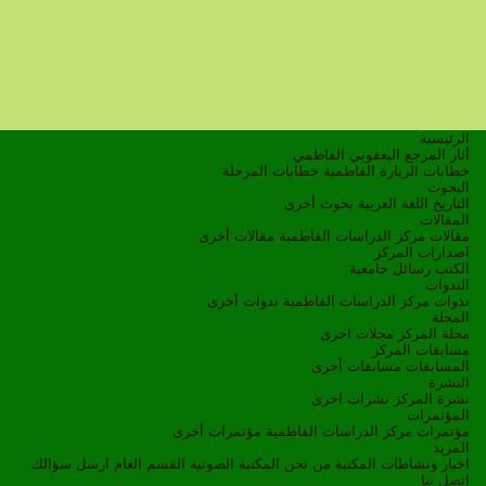
الرئيسية
أثار المرجع اليعقوبي الفاطمي
خطابات الزيارة الفاطمية
خطابات المرحلة
البحوث
التاريخ
اللغة العربية
بحوث أخرى
المقالات
مقالات مركز الدراسات الفاطمية
مقالات أخرى
اصدارات المركز
الكتب
رسائل جامعية
الندوات
ندوات مركز الدراسات الفاطمية
ندوات أخرى
المجلة
مجلة المركز
مجلات اخرى
مسابقات المركز
المسابقات
مسابقات أخرى
النشرة
نشرة المركز
نشرات اخرى
المؤتمرات
مؤتمرات مركز الدراسات الفاطمية
مؤتمرات أخرى
المزيد
اخبار ونشاطات
المكتبة
من نحن
المكتبة الصوتية
القسم العام
ارسل سؤالك
اتصل بنا