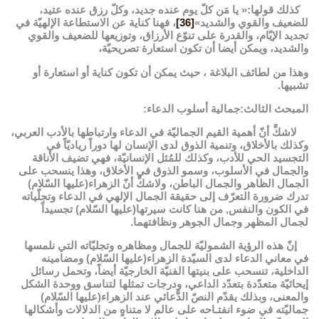
كذلك قولها:« يا مَن كلّ يوم عنده جديد، وكلّ رزق عنده عتيد،
للضعيف والقوي والشديد»
[36]
، فهنا كناية عن الاستطاعة الإلهيّة في
تجديد الإيّام، والقدرة على تنوّع الأرزاق، وتوزيعها للضعيف والقوي
والشديد، ويمكن أيضا أن تكون استعارة تصريحيّة،
وهذا من لطائف البلاغة ، حيث يمكن أن تكون كناية أو استعارة أو
تشبيها.
المبحث الثالث:جمالية أسلوب الدعاء:
لاشكَّ أنّ أهمية القيم الجماليّة في الدعاء وارتباطها بالأدب العربي،
وكذلك بالأخلاق، وتنمية الذوق لدى الإنسان لها دوراً رياديّاً في
التجسيد الحي للأدب، وكذلك للمُثل الإنسانيّة، فهي تضيف الأناقة
والجمال في الأسلوب، وسمو الذوق في الأخلاق، وهذا ينسحب على
الجمال الظاهر والجمال الباطن، ولاشكَّ أنّ الزهراء(عليها السّلام)
تدرك ضرورة التعرّف إلى حقيقة الجمال الإلهي في الدعاء وتجلّياته
في الكون والنفس, من هنا كانت سيرتها(عليها السّلام) تجسيداً
لجمال المظهر وجمال الجوهر ونظافتهما.
إنّ هذه الرؤية الشموليّة للجمال ومظاهره وتجليّاته التي نلمسها
في معاني الدعاء لدى السيّدة الزهراء(عليها السّلام) ومضامينه
الداخلية، تنسحب على بنيتها الفنيّة الخارجيّة أيضاً، وتحمل رسائل
إيحائيّة متعدّدة بتعدّد الداعي، ودرجات تمثلها لتناسق ووحدة الشكل
والمعنى، وبذلك يقدّم النصّ الدُّعائي عند الزهراء(عليها السّلام)
جماليّته في ضوء انفتـاحه على عالم لا متناهٍ من الدلالات وأشكالها