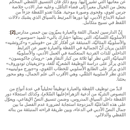
عن معانيها التي تشير إليها. ومع ذلك فان التنسيق اللفظي المحكم
يجعل من الخيال معبراً إلى فضاء التأمّل، وعليه صار الادب خلاصة
جرس لغوي، وفحوى وصورة موحية. هكذا تغدو اللفظة جزءاً من
عملية الابداع الأدبي، لها دورها المرتبط بالسياق الذي يشبك دلالات
اللفظ في نسيج متكامل.
إنّ الدارسين لجمال اللفة والعبارة يميّزون بين خمس مدارس
[2]
:
الأسلوبيّة اللسانيّة، التي يمثلها «شارك بالي» تلميذ «سوسير»،
والأسلوبيّة المثاليّة، المنبثقة عن أفكار كل من «فوملير» و«كروتشيه»
اللذين يريان أنّ الجمالية في اللفظة والعبارة تعبير عن الترابط
الداخلي للذات الفردية المنعكسة في العمل الأدبي، والأسلوبيّة
البنيانيّة، التي نظر لها ثلاثة من كبار النقاد هم: «رومان جاكوبسون»
الذي يركّز على دراسة الوظيفة الشعريّة لّلغة، و«تزيفيتان تودوروف»
الذي يركز على الطابع الأسلوبي للخطاب اللغوي، و«جورج مولينييه»
الذي نظر لأسلوبية التلقّي، وهي الأقرب الى علم الجمال، وهو محور
بحثنا.
لابدّ من توظيف اللفظة والعبارة توظيفاً تحليلياً في عدة أنواع من
النصوص النثريّة من أدعية الزهراء(عليها السّلام)، وكذلك استجلاء دور
اللفظة داخل السياق المدروس، وضمن تنسيق النصّ الإيقاعي، ويعوّل
على هذه الفاعليّة المزدوجة استجابة لضرورة عدم الفصل ما بين
جمال النصّ الأدبي في الدعاء، وبين طريقة قراءته المنبثقة من بنائه
اللفظي والدلالي.