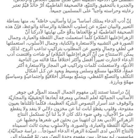
والجديرة ﺑﺎﻟﺘﺤﻘﻴﻖ ﻭﺍﻟﺘﺘﺒّﻊ، فالصحيفة الفاطميّة ﺃﺛرٌ خالدٌ قيّمٌ ﺗﻌﺘبر
رﻋﺎﻳﺘﻪ ﻭﺣﺮﺍﺳﺘﻪ ﻭﺍﺟﺒﺎﹰ ﻋﻠﯽ ﺍلمسلمين جميعاً.
إنّ ﺃﺩﺏ الدعاء يمتلك ﺃﺳﺎﺳﺎﹰ مزايا وأساليب ﺧﺎﺻّﺔﹰَ به، منها بساطة
ﺍﻟﺘﻌﺒير ﻭﺍﻟﺒﻴﺎﻥ تميّزه ﻋﻦ إسلوب الخطابة والرسالة والوعظ، ﻓﺈﻥّ هذه
ﺍﻟﺼﺤﻴﻔﺔ الفاطميّة لو طالعناها بدقّةٍ حتّى نهايتها ﻷﺩﺭﻛﻨﺎ ﺃﻥّ
الزهراء(عليها السّلام) ﻛﻠّﻤﺎ استعملت جمال اللفظة والعبارة، وجمال
الصورة في ﺍﻟﺘﺸﺒﻴﻪ والاستعارة ﻭﺍﻟﻜﻨﺎﻳﺔ، وجمال الأسلوب، استعملتها
في لطفٍ وجمالٍ وتعبيرٍ عن المطلوب بتراكيبٍ تداعب الروح، لذلك
يمكن الاستنتاج من أنّ الزهراء(عليها السّلام) لو شاءت واقتضت أدب
الدعاء لاختارت تعبيراً أفضل وأكثر اختلافاً ممّا قالته من الناحية
الأدبيّة، ولاستعملت كلمات وتراكيب في المجاز والاستعارة أكثر
عمقاً، فكلامها ﻣﺴﺠّﻊ وسلس وبسيط وبعيد ﻋﻦ ﻛـﻞ أشكال
التكلّف ﻭﺍﻟﺘﺼﻨّﻊ اللفظي، ﻭﻳﺘﻤﺘّﻊ بوﺴﺎﺋﻞ أﺧﻼﻗﻴّﺔٍ ﻭﺍﺟﺘﻤﺎﻋﻴـّﺔٍ ﻭﺳﻴﺎﺳﻴّﺔٍ
ﻣﻬﻤّﺔٍ ﻭﺑﺎﺭﺯﺓ.
إنّ دراستنا تستند إلى مفهوم الجمال الممتد المؤثّر في جوهر
الأساليب الجماليّة لعلم المعاني ومعرفة أبعادها الحقيقيّة والمجازيّة
والوقوف عند أسرار النصوص النثريّة العظيمة، فكلّما تأمّلناها بعيون
مفتوحة، وقلوب يقظةٍ أبانت لنا عن مخزون دلالي لا ينفد ولا ينقطع
على مرّ الأجيال، وفي ضوء ذلك كان لا بدّ لنا أنّ نستكمل النتاج
الزهرائي الأدبي بعد أن انتهينا من بحثين في شعرها وخطبها عن
جماليّة الّلفظة والعبارة، والصورة، والأسلوب ببحث ثالث أسميناه
(النتاج الأدبي لدى السيّدة الزهراء الدعاء أُنموذجاً… دراسة جماليّة)،
مؤسسين لـه بمدخل يبين مفهوم وحدة النصّ، ومن ثمّ قسّمناه إلى