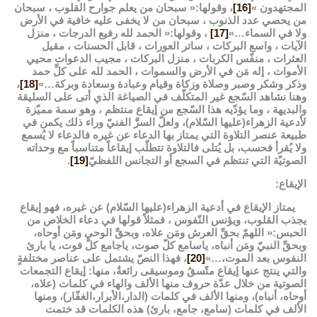
المجتهدون »
[16]
، وقولها:« سبحان من يعلم جوارح القلوب ، سبحان
من يحصي عدد الذنوب ، سبحان من لا يخفى عليه خافية في الأرض
ولا في السماء…»
[17]
، وقولها:« الحمد لله رفيع الدرجات ، منزل
الآيات ، واسع البركات ، ساتر العورات ، قابل الحسنات ، مقيل
العثرات ، منفّس الكربات ، منزل البركات ، مجيب الدعوات محيي
الأموات ، إله مَن في الأرض والسموات ، الحمد لله على كلِّ حمد
وذكر وشكر وصبر وصلاة وزكاة وقيام وعبادة وسعادة وبركة…»
[18]
،
وهنا نشاهد السّجع غير المتكلّف في الصياغة الذي أتى على السليقة
والبديهة ، وما يؤدّيه هذا السّجع من إيقاع منتظم ، وهو سمة مميّزة
لأدعية الزهراء(عليها السّلام)، ولعلّ السرَّ الفنيّ وراء ذلك يكمن في
طبيعة عنصر التلاوة التي يمتاز بها الدعاء عن غيره فالدعاء لا يُسمع
ولا يُقرأ فحسب، بل يُتلى فالتلاوة تتطلّب إيقاعاً متناسباً مع وحداته
الصوتيّة التي تنتظم في السجع أو التجانس اللفظيّ
[19]
.
الإيقاع:
يمتاز الإيقاع في أدعية الزهراء(عليها السّلام) عن غيره، فهو إيقاع
يجذب القلوب، ويؤنس النّفوس ، فمثلاً قولها في دعاء الخلاص من
الحبس:« اللهمّ بحقِّ العرش ومَن علاه، وبحقِّ الوحي ومَن أوحاه،
وبحقِّ النبيّ ومَن أنباه، ياسامع كلّ صوت، ياجامع كلّ فوت، يا بارئ
النفوس بعد الموت،…»
[20]
، فهذا النصّ يشتمل على عناصر مختلفةٍ
والتي ينتج عنها إيقاع متّسقُ وموسيقى رائعةُ، منها: إيقاع التجمعات
الصوتية من خلال عدّة حروف منها الألف والهاء في كلمات (علاه،
أوحاه، أنباه)، ومنها الألف في كلمات (الدار،الأبرار،الغفّار)، ومنها
الألف في كلمات (سامع، جامع، بارئ) هذه الكلمات قد ختمت