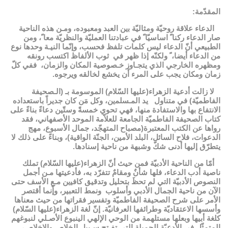
المقدّمة:
الدعاء ﻋﻼﻗﺔ ﺭﻭﺣﻴّﺔ ﻭﻣﺜﺎﻟﻴّﺔ ﺑين العبد ومعبوده، ﻭﻣـﻦ هذه ﺍﻟﻨﺎﺣﻴﺔ
ﺻﺎﺭ الدعاء ﺭﻛﻨﺎﹰ ﺍﺳﺎﺳﻴّﺎﹰ في ﻋﺒﺎﺩﺗﻨﺎ ﺍﻟﻌﻤﻠﻴّﺔ والنظريّة ﻣﻌﺎﹰ، ﻭﻣﻦ
الطبيعي أﻥّ الدعاء ليس ﻛﻠﻤﺎﺕ تلفظ فحسب، ﻭإنّما ﺍﻟﻨﻴـﺔ وحدها نوع
ﻣﻦ الدعاء ﺃﻳﻀﺎ،ﹰ ﻭﻟﻜﻨّﻪ إﺫﺍ ظهر في ثوب الألفاظ اكتسب ﺭﻭﻧﻘﻪ
ومظهره ﺍلخاﺭﺟﻲ الذي ﻳﺘﺠـﺎﻭﺯ ﺧـﺼﻮﺻﻴﺔ ﺍلمكان ﻭﺍﻟﺰﻣﺎﻥ، ﻓﻔﻲ ﻛﻞّ
ﺯﻣﺎﻥ ﻭﻣﻜﺎﻥ يجب ﻋﻠﯽ المرء ﺃﻥ يخشع لخالقه ويرجوه.
لا زالت ﺃﺩﻋﻴﺔ الزهراء(عليها السّلام) الموسومة ﺑـ (ﺍﻟـﺼﺤﻴﻔﺔ
الفاطميّة) في ﻣﺘﻨﺎﻭﻝ يد ﺍلمـﺴﻠﻤين، ﻭﻛﻞ ﻣَﻦ ﻛﺎﻥ جديراً باستعداده
ﺍﻻﻧﺘﻔﺎﻉ ﺑﻬﺎ ﻭﺍﻻﺳﺘﻔﺎﺩﺓ ﻣﻨﻬﺎ، فهي تحوي خمسةً وستّين دعاءً بناءً ﻋﻠﯽ
كتاب الصحيفة الفاطميّة الجامعة للعلاّمة الموحد الأصفهاني، فقد
رواها عن الكتب المعتبرة(مصباح المتهجّد، جمال الأسبوع، مهج
الدعوات، فلاح السائل، البلد الأمين، الجنّة الواقية)، وبناءً على ذلك لا
يتطرّق إليها أدنى شكّ وشبهة من ناحية إسنادها.
ﺃﻣّﺎ ﻣﻦ ﺍﻟﻨﺎﺣﻴﺔ ﺍﻷﺩﺑﻴّﺔ ﻓﻤﻦ حيث أنّ الزهراء(عليها السّلام) تملك
ناصية أدب الدعاء، فلها شأنٌ ومقامٌ تتفرّد به، فأدعيتها ﻣـﻦ ﺃجمل
ﺍﻟﻨﺼﻮﺹ ﺍلأﺩﺑﻴّﺔ ﺍﻟتي لم تحظَ ﺑﺘﺤﻠﻴﻞ وتدقيق ﻛﺎﻓﻴين ﻣـﻊ ﺍﻷﺳﻒ ﺣﺘﯽ
ﺍﻵﻥ ﻣﻦ ناحية ﺍلجمال ﺍﻷﺩبي وأسلوب ونمط التعبير، ﻭﺇّﻧﻤﺎ ﺃﻗﺘﺼﺮ
ﺍلأﻣﺮ ﻋﻠﯽ ﺷﺮﺡ ﺍﻟﺼﺤﻴﻔﺔ الفاطميّة ﻭﺗﻔﺴير فقراتها ﻣﻦ حيث ﻣﻌﻨﺎﻫﺎ
ﻭﺃﺳﺴﻬﺎ ﺍﻻﻋﺘﻘﺎﺩﻳّﺔ ﻭﻃﺮﺍﺋﻔﻬﺎ العرفانيّة. ﺇنّ ﻟﻐﺔ الزهراء(عليها السّلام)
ﻛﻠﻐﺔ أبيها وبعلها ﻣﺴﺘﻠﻬﻤﺔ ﻣﻦ الوحي ﺍلإلهي الينبوع ﺍﻷﺻـﻠﻲ لنبوغهم
ﺍلمتمثّل في ﺍﻷﺩﻋﻴّﺔ ﺍلجميلة التي ﺗﻔـﺘﺢ ﺳـﺒﻴﻞ ﺍلخلاص والإخلاص،