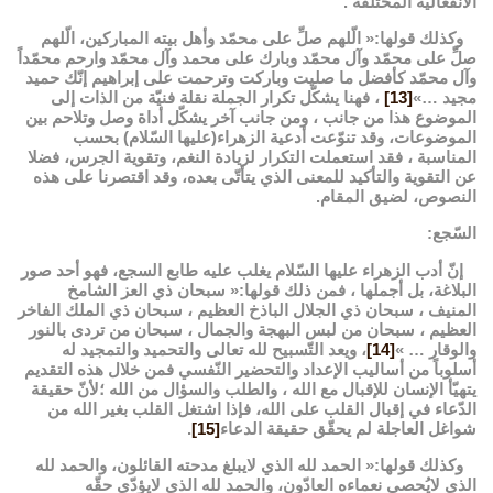
الانفعاليّة المختلفة .
وكذلك قولها:« الّلهم صلِّ على محمّد وأهل بيته المباركين، الّلهم
صلِّ على محمّد وآل محمّد وبارك على محمد وآل محمّد وارحم محمّداً
وآل محمّد كأفضل ما صليت وباركت وترحمت على إبراهيم إنّك حميد
مجيد …»
[13]
، فهنا يشكّل تكرار الجملة نقلة فنيّة من الذات إلى
الموضوع هذا من جانب ، ومن جانب آخر يشكّل أداة وصل وتلاحم بين
الموضوعات، وقد تنوّعت أدعية الزهراء(عليها السّلام) بحسب
المناسبة ، فقد استعملت التكرار لزيادة النغم، وتقوية الجرس، فضلا
عن التقوية والتأكيد للمعنى الذي يتأتّى بعده، وقد اقتصرنا على هذه
النصوص، لضيق المقام.
السّجع:
ﺇﻥّ أدب الزهراء عليها السّلام يغلب عليه طابع السجع، فهو أحد صور
البلاغة، بل أجملها ، فمن ذلك قولها:« سبحان ذي العز الشامخ
المنيف ، سبحان ذي الجلال الباذخ العظيم ، سبحان ذي الملك الفاخر
العظيم ، سبحان من لبس البهجة والجمال ، سبحان من تردى بالنور
والوقار … »
[14]
، ويعد التّسبيح لله تعالى والتحميد والتمجيد له
أسلوباً من أساليب الإعداد والتحضير النّفسي فمن خلال هذه التقديم
يتهيّأ الإنسان للإقبال مع الله ، والطلب والسؤال من الله ؛لأنّ حقيقة
الدّعاء في إقبال القلب على الله، فإذا اشتغل القلب بغير الله من
شواغل العاجلة لم يحقّق حقيقة الدعاء
[15]
.
وكذلك قولها:« الحمد لله الذي لايبلغ مدحته القائلون، والحمد لله
الذي لايُحصي نعماءه العادّون، والحمد لله الذي لايؤدّي حقّه