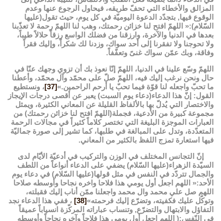
المزالق والأخطاء التي تحفّ طريقه، فيحاول الرجوع عنها وعدم
الوقوع فيها, بتجدّد الدعوة اليوميّة في كل يوم، حيث تقول(عليها
السّلام):« اللهمّ افتح لنا خزائن رحمتك، وهب لنا اللهمّ رحمة لا تعذّبنا
بعدها في الدنيا والآخرة، وارزقنا من فضلك الواسع رزقاً حلالاً طيباً،
ولا تحوجنا ولا تفقرنا إلى أحد سواك، وزدنا لك شكراً، وإليك فقراً
وفاقة، وبك عمّن سواك غنىً وتعفّفاً.
اللهمّ وسّع علينا في الدنيا، اللهمّ إنّا نعوذ بك أن تزوي وجهك عنّا في
حال ونحن نرغب إليك فيه، اللهمّ صلّ على محمّد وآل محمّد، وأعطنا
ما تحبّ واجعله لنا قوّة فيما تحبّ يا أرحم الراحمين.»
[37]
، ونستطيع
القول: إنّ هذا الدعاء(دعاء يوم السبت) يعبر عن أقصى درجات الإيجاز
والاختصار التي يُدلّ بها بالألفاظ القليلة عن المعاني الكثيرة، ويمثل
مجموعة كبيرة من الأدعية، فجملة(اللهمّ افتح لنا خزائن رحمتك) من
العبارات الموجزة البليغة التي تختصر كلاماً كثيراً في مجالات الرحمة
المتعدّدة، وتدل على المبالغة في طلبها، كما تشير إلى صورة جماليّة
فيها استعارة تمزج اللفظ بالكثير من المعاني.
إنّ التجانس المختلف في الوزن والتركيب في أدعيّة الأيّام لدى
السيّدة الزهراء(عليها السّلام) يضفي على الدعاء أنواعاً من اللطف
والجمال تتردّد في النفس في مثل قولها(عليها السّلام) في دعاء يوم
الأحد:« اللهم اجعل أول يومي هذا فلاحا واخره نجاحا وأوسطه صلاحا
اللهم صل علي محمد وال محمد واجعلنا ممّن أناب إليك فقبلته،
وتوكّل عليك فكفيته، وتضرّع إليك فرحمته»
[38]
، ففي هذا الدعاء نجد
التفاؤل والابتهال والتضرّع, وتنساب عباراته المركّزة انسياباً عميقاً
في النّفس:( اللهم اجعل أول يومي هذا فلاحاً وآخره نجاحاً وأوسطه