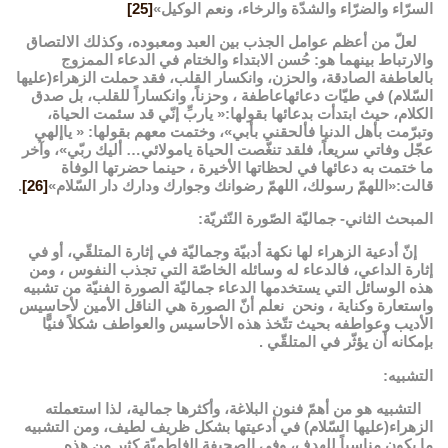
السرّاء والضرّاء والشدّة والرخاء، ونعم الوكيل»
[25]
لعلّ من أعظم عوامل الجذب بين العبد ومعبوده، وكذلك الالتصاق
والارتباط بينهما هو: حُسن الابتداء والختام في الدعاء الممزوج
بالعاطفة الصادقة، والحزن، وانكسار القلب، فقد حملت الزهراء(عليها
السّلام) في طيّات دعائهاعاطفة ، وحزناً، وانكساراً للقلب، بل صدق
الكلام، حيث ابتدأت بدعائها بقولها:« ياربِّ إنّي قد سئمت الحياة،
وتبرّمت بأهل الدنيا فألحقني بأبي»، وختمت معهم بقولها: « ياإلهي
عجّل وفاتي سريعاً، فلقد تنغّصت الحياة يامولائي… أليك ربّي»، وآخر
ما ختمت به دعائها في لحظاتها الأخيرة ، حينما حضرتها الوفاة
قالت:«اللهمّ رسولك، اللهمّ رضوانك وجوارك ودارك دار السّلام»
[26]
.
المبحث الثاني- جماليّة الصّورة النّثريّة:
إنّ أدعية الزهراء لها نكهة أدبيّة وجماليّة في إثارة المتلقّي، أو في
إثارة الداعي، فالدعاء له وسائله الخاصّة التي تجذب النفوس ، ومن
هذه الوسائل التي يستخدمها الدعاء جماليّة الصورة الفنيّة من تشبيه
واستعارة وكناية ، ونحن نعلم أنّ الصورة هي الناقل الأمين لأحاسيس
الأديب وعواطفه بحيث تتّخذ هذه الأحاسيس والعواطف شكلاً فنيًّا
بإمكانه أن يؤثّر في المتلقّي .
التشبيه:
التشبيه هو من أهمّ فنون البلاغة، وأكثرها جمالية، لذا استعملته
الزهراء(عليها السّلام) في أدعيتها بشكل ظريف لطيف، وﻣﻦ ﺍﻟﺘﺸﺒﻴﻪ
ما يكون مناسباً للهدف، ﻭفي ﺍﻟﺼﺤﻴﻔﺔ ﺍﻟفاطميّة ﻛﺜير ﻣﻦ هذه