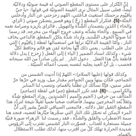
إنّ التّكرار على مستوى المقطع الصوتي له قيمة صوتيّة ودلاليّة
أيضاً، فعلى سبيل المثال نرى القيمة الصوتيّة في قولها: «يا حيّ
ياقيّوم برحمتك استغيث فـأغثني، اللهم زحزحني عن النار وأدخلني
الجنّة»
[5]
، فتكرار المقطع ( زحّ ) وهو قصير يتضمّن صوتي ( الزاي
والحاء ) اللذينِ يتضمنان الشّدَّة والتهويل , فالزاي بأزيزه وصرامة نغمه
في السمع , والحاء بشدّته وعنف خروج الهواء من مخرجه, قد رسما
لنا صوتيّاً الخوف الشّديد, وازداد شدَّة بتكرّر المقطع, فالداعي يخاف
النار ، وأمّا القيمة الدلاليّة نراها في استعمالها لفظة ( ياقيّوم ) التي
تدل على الطلب , يعني ذلك أنَّها بحاجة لمَن هو قائم وحافظ لكلِّ
شيء ، وكذلك اسناد الضمير ( الياء ) إلى الفعل ( زحزح ) يدل دلالة
قاطعة بأنَّ هذا الفعل _ دخول النار _ لم يكن صادراً من الله سبحانه
فحسب ، بل أنَّ العبد يجلبه لنفسه بسبب أعماله السيّئة .
وكذلك قولها (عليها السلام):« اللهمّ إذا أدنيت الشمس من
الجماجم، فكان بينها وبين الجماجم مقدار ميل، وزيد في حرّها حرّ
عشر سنين، فإنّا نسألك أن تظلّنا بالغمام، وتنصب لنا المنابر
والكراسي…»
[6]
، فقد تكرر المقطع (جم) في لفظة (جماجم)
المتألّف من حرفي ( الجيم والميم ) الشديدين , وزاد المقطع شِدَّة
وثقلاً بُعد المخرجين بينهما, فأضافت صخباً نغمياً ثقيلاً نتيجة لتردّد هذا
المقطع الثقيل ثقل دلالته , فالمعنى السياقي للنصِّ يشير إلى أنَّ
المرء لايمكن له تحمّل تلك النار التي سجّرها جبّارها لغضبه، فنجد هنا
سمة الاضطراب والقلق والشدِّة ، فقد رسمت لنا الزهراء صورة فنيّة
جميلة مستعارة للعذاب , فصوّرت النار كشمس تقترب إلى الرؤوس
شديدة الحرارة تهلك كلّ من اقترب منها، لذلك تطلب الاستظلال
بالغمام.