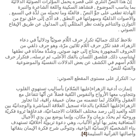
إنّ هذا النصّ النثري على قصره يحمل المؤثّرات الصوتيّة الدلاليّة
بما يناسب الموضوع , فنشاهد السكينة واللغة الشاعرة والنبرة
الهادئة تطغى على جوِّ النصّ , فالغنّة وما تحمله من لذّة في السمع ,
والاصوات الذلقيّة وسهولتها في النطق , قد أدّى إلى خلق نوع من
التوازن والتناغم ولفت نظر المتلقّي إلى المدلول عن طريق الإيقاع
الصوتي .
نلاحظ كذلك جماليّة تكرار حرف اللّام صوتيّاً ودلالياً في دعاء
الزهراء، فقد تكرّر حرف اللام ثلاثين مرّة، وهو حرف ذلقي من
الحروف المجهورة يحتاج إلى جهد صوتي, وشدَّة معاناة في نطقها
ليتناسب ذلك, فتلصق اللسان بالفك الأعلى، ثم ترسله،, فتكرار حرف
الّلام أسهم في الكشف عن بعض الدلالات النفسيّة والموضوعية
والفنيّة للنصّ .
ب: التكرار على مستوى المقطع الصوتي:
إنمازت أدعية الزهراء(عليها السّلام) بأساليب تستهوي القلوب
وتتجاوب معها الأرواح والنفوس النّقية فضلاً عن أنّها تتفاعل مع
العقول والأفكار لما تتضمنه من معان عميقة راقية، لذا تجاوز
الزهراء(عليها السّلام) بالدعاء تسجيل العلاقة المباشرة والوجدانيّة بين
الله والعبد إلى رصد مختلف العلاقات الاجتماعيّة، فدعاؤها ثروة فكريّة
وروحيّة لم يحدّد بزمان ولا مكان، وإنما يوضع بين يدي الأجيال
المتعاقبة يعتبر بها أولو الألباب، وهي دعوة تربويّة أخلاقيّة تستهدف
بناء الشخصيّة الإنسانيّة الواعية، وتتوخّى شرح فكرة الإيمان بنقائها
وأصالتها القرآنية السليمة
[4]
.