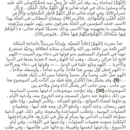
(اللَّهُمَّ) لمناجاة ربه، وقد أمر اللَّه عزّ وجلّ نبيه مُحمَّدًا(صلى الله عليه
وآله وسلم) بذلك في قوله تعالى:﴿ قُلِ اللَّهُمَّ مَالِكَ الْمُلْكِ…﴾ (آل
عمران/26)، وفي قوله تعالى:﴿ قُلِ اللَّهُمَّ فَاطِرَ السَّمَاوَاتِ وَالْأَرْضِ
عَالِمَ الْغَيْبِ وَالشَّهَادَةِ…﴾(الزمر/46)، ومفتاح المطالب في الجنّة بهذا
الاسم، فتجد المؤمنين في الجنّة يعترفون بنعم ربّهم عليهم وينزّهونه
ويطلبون ما يشتهونه بهذا الاسم، وذلك تصديقًا لقوله تعالى: ﴿ دَعْوَاهُمْ
فِيهَا سُبْحَانَكَ اللَّهُمَّوَتَحِيَّتُهُمْ فِيهَا سَلاَمٌ…﴾(يونس/10).
تعدّ مفردة (اللهمّ) إعلاناً للتبعيّة، وإيذاناً سرمديّاً بالحاجة الملحّة
التي تتّخذ من علاقة بين الله والإنسان بمثابة انطلاقة روحيّة تستفرغ
جهداً في السلوك المستقيم نحو قولها في دعاء يوم السبت:« اللهم
افتح لنا خزائن رحمتك ، وهب لنا اللهمّ رحمة لا تعذبنا بعدها في الدنيا
والآخرة … اللهم وسّع علينا في الدنيا…، »، وقولها في دعاء يوم الأحد
:« اللهم اجعل أوّل يومي هذا فلاحاً، وآخره نجاحاً ، وأوسطه صلاحاً ،
اللهم صلِّ على محمدّ وآل محمدّ واجعلنا ممن أناب إليك فقبلته
…»
[9]
، وقد يشكّل هذا التّكرار نقلة فنيّة من الذّات إلى الموضوع هذا
من جانب ، ومن جانب آخر يشكّل أداة وصل وتلاحم بين
الموضوعات
[10]
، وقد تنوّعت موضوعات أدعيتها بحسب المناسبة
من ذلك دعاؤها عند دخول المسجد وعند الخروج منه، وأدعية الأيام ،
ودعاؤها لقضاء الحوائج ، ولدفع الشدائد ، وللأمر العظيم ، وإذا طلع
شهر رمضان، وعند النوم ، ولدفع الأرق، وبعد فقد أبيها ، وتعقيبات
الصلوات اليومية ، ولطلب المساعدة والمعونة، وغير ذلك، فهي أدعية
متنوّعة لايُصاب الداعي بها بسأمٍ أو مللٍ في تكرارها، فالزهراء(عليها
السّلام) جمعت تعقيبات الصلوات ، وأدعيتها في الأوقات ، وفي أيام
الأسبوع ، وأدعيتها لنفسها ولغيرها، ودعائها على ظالميها ، وفي طلب