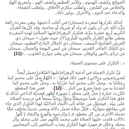
الحوائج وكشف الهموم ، وللأمر العظيم وكشف الهم ، ولتفريج الهمّ
والخلاص من السّجن ، ولطلب مكارم الأخلاق ، ولطلب الشفاء ،
والدعاء عند النوم ، والأحراز ، وغير ذلك.
كذلك تكرارها لمفردة (سبحان) في أغلب أدعيتها، وهي مفردة رائعة
تنزِّه الله عن أن يكون له ولد أو شريك أو صاحبة، وقد كرّرها القرآن
الكريم أربع عشرة مرّة، فتكرار الزهراء(عليها السلام) لهذه المفردة
يعطي طابع الإقرار بالتنزيه للباري(Y)، حيث تقول:« سبحان ذي
العرش الشامخ المنيف، سبحان ذي الجلال الباذخ العظيم، سبحان
ذي المُلك الفاخر القديم، سبحان مَن لبس البهجة والجمال، سبحان
مَن تردّى بالنور والوقار، سبحان مَن يعلم جوارح القلوب…»
[11]
.
د : التكرار على مستوى الجملة:
إنّ تكرار الجملة في أدعية الزهراء(عليها السّلام) تحمل أيضاً
بُعدين(صوتي ودلالي)، فمِن ذلك قولها : « اللهُمَّ صلِّ على محمدٍ كما
رحِمْتَنا به , وصلِّ على محمدٍ كما عزَزَتَنا به , وصلِّ على محمدٍ كما
أنقذتنا به من شفا حفرةٍ من النار…»
[12]
، ففي هذا المقطع
تكرّرت عبارة ( صلِّ على محمّد ) بصورة تُظهِر قصديّة الداعي لذلك إذ
خلق هذا التكرار نغماً موسيقيّاً وجوّاً روحيّاً ممتعاً في ترديده الصلاة
على نبيّه , فيتحوّل من خلاله إلى الأبعاد الدلاليّة لهذا التكرار الذي جاء
في مقاطع متوازيّة ، فكلّ صلاة تحمل دلالة ومعنى جديداً يختلف عمَّا
تحمله الأخرى من كل مقطع، فـ ( والرحمة والعِزة والإنقاذ ) كلّها
دلالات قامت عليها الصلاة على محمد (الّلهم صلِّ على محمّد وآل
محمّد وعجّل فرجهم)، فهنا التكرار يجذب المتلقين إلى المضامين