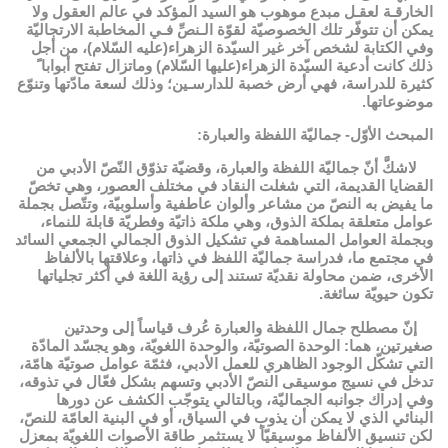
الخارقـة لعقـل مبدع موهوب هو السيد المؤكد في عالم العقول ولا
يمكن أن تتوفّر تلك الخصوصيّة لقوّة الـنصِّ فـي المخاطبة الارتجاليّة
وفي الكتابة لشخص آخر غير السيّدة الزهراء(عليه السّلام)، من أجل
ذلك كانت أدعية السيّدة الزهراء(عليها السّلام) وماتزال تفتح أبواباﹰ
كثيرة للدراسة، فهي أرض خصبة للدارسـين؛ وذلك لسعة مادّتها وتنوّع
موضوعاتها.
المبحث الأوّل- جماليّة اللفظة والعبارة:
لاشكَّ أنّ جماليّة اللفظة والعبارة، وقضيّة تذوّق النّصّ الأدبي من
القضايا القديمة، التي شغلت النقاد في مختلف العصور، وهي تخصّ
ما يفيض به النصّ من مشاعر وألوان عاطفية وأسلوبيّة، وتتّصل بجملة
عوامل متعلقة بملكة الذوق، وهي ملكة ذاتيّة وفطريّة قابلة للنماء،
وبجملة العوامل المساهمة في تشكيل الذوق الجمالي الجمعي السائد
في مجتمع ما، فدراسة جماليّة اللفظ في ذاتها، وعلاقتها بالألفاظ
الأخرى، ضمن محاولة نقديّة تستند إلى رؤية اللغة في أكثر تجلياتها
تكون حيويّة سائغة.
إنّ مصطلح جمال اللفظة والعبارة عُرف قياساً إلى وحدتين
صغيرتين، هما: الوحدة الصوتيّة، والوحدة اللغويّة، وهو يجسّد المادّة
التي تشكّل الوجود الظاهري للعمل الأدبي، فثمّة عوامل صوتيّة هامّة،
تدخل في نسيج موسيقى النصّ الأدبي وتسهم بشكل فعّال في تذوقه،
وفي إدراك جوانبه الجماليّة، وبالتالي يتوجّب الكشف عن دورها
البنائي الذي لا يمكن أن يذوب في السياق، أو في البنية العامّة للنصّ،
لكن تنسيق الألفاظ موسيقيّاً لا يستثمر طاقة الأصوات اللغويّة بمعزل