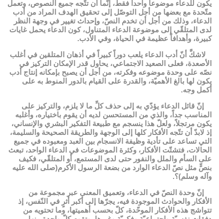
يكون للدعاء موضوعاً واحداً فقط، إنّما أن تتّجه جميع النصوص، وتعمل
متّحدة مع بعضها من أجل التوصّل إلى تحقيق الهدف المراد من أدب
الدعاء، وذلك من أجل أن تخدم النصّ، وإحداث تغيير في وجهة النظر
لدى المتلقّي إلى موضوعة الدعاء المتناول، كون الدعاء يحمل غايات
كبيرة، وأهدافاً عظيمة في الحياة، وفي الأدب.
لاشكَّ أنّ أدب الدعاء يلعب دوراً كبيراً في أذهان المتلقين في أغلب
الأصعدة، فعلى الصعيد الاجتماعي، يحاول قدر الإمكان التركيز في
نصّه على وحدة موضوعه وفكرته، من أجل أن يصبح بإمكانه إنتاج أدب
يكون لها بالغ الأهميّة، والقدرة على القيام بالدور المنوط به على
أكمل وجه.
إنّ قائل الدعاء يؤدّي به إلى حذف كلِّ ما لا يلزم، والتركيز على
المناسب جداً، والذي من المستحسن لديه أن يقوم باختياره، وأغلبه
يكون مرتجلاً، ولعلّ هذا ينسجم مع طبيعة التفكير البشري والإنساني،
إذ لابدّ أن تتّجه الأفكار كلها إلى الوجهة والطريقة الصحيحة والسليمة،
التي تساعد على تأدية وظيفة الانسجام بين العبد ومعبوده في جميع
الحالات، فتشتّت الأفكار، وكثرة الموضوعات في الدعاء الواحد، تبعث
على السأم والملل والنفور حتى لدى المستمع، أو المتلقّي، فكيف
بنصٍّ مثل نصّ الدعاء الوارد من بضعة الرسول الأكرم(صلى الله عليه
وآله وسلم)؟.
إنّ وحدة النصّ في الدعاء، وتعميق المعنى عبر مجموعة من
الأفكار والحوادث الموجودة فيه، يجرّها إلى أكبر أثرٍ في النّفس، إذ
تتواشج هذه الأفكار الموحّدة، كلّ بحسب أهميتها، وما تحتويه من
دفقات نفسيّة واجتماعيّة وفكريّة وغيرها، وتقوم كلّ واحدة منها