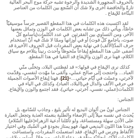
بالحروف المجهورة الشديدة والرخوة تشبه حركة موج البحر العالية
تارةً والخافضة أخرى ولا شك أن السّجع بين الكلمات من العناصر
البنّاءة للإيقاع .
لقد اكتسبت هذه الكلمات في هذا المقطع القصير جرساً موسيقيّاً
خاصّاً، ويأتي ذلك من تشابه بعض الكلمات في الوزن وتماثل بعضها
الآخر، ومن التساوي بين الفقرتين في عدد الكلمات(ياسامع كلّ
صوت، ياجامع كلّ فوت) أو في أوزانها وممّا لا شكَّ فيه أنّ استخدام
حرف المدّ(الألف) في نهاية بعض المفردات قبل الحروف الأخيرة قد
أضفى على هذا المقطع إيقاعاً ملحوظاً وأحدث رنيناً يتلاءم مع سياق
الكلام، فهنا نرى الوزن والإيقاع قد التقيا في هذا المقطع.
كذلك نرى الإيقاع في قولها:« قد لفظتني البلاد، وتخلّى منّي
العباد… واحتجت إلى صالح عملي، وألقى ما مهّدت لنفسي، وقدّمت
لآخرتي، وعملت في أيّام حياتي…»
[21]
، فهنا إيقاع الأصوات الجميلة
في حرفي الألف والدال في(البلاد، العباد)، وكذلك في الياء في
الكلمات(عملي، نفسي، آخرتي، حياتي)، فقد اجتمع والوزن والإيقاع.
الجناس:
الجناس لونٌ من ألوان البديع له تأثير بليغ ، وجاذب للسّامع، بل
يُحدث في نفسه ميلاً إلى الإصغاء والطلبة بنغمته العذبة وتجعل العبارة
على الأذن سهلة ومستساغة، ولو تأمّلنا أدعية الزهراء(عليها السّلام)
وجدنا هذا اللون البديعي فيها، فهو يمتاز بجودةٍ في السّبك وفي اختيار
الألفاظ وجرس في الإيقاع، فقد استعملت المفردات، واستساغت
الكلمات الأكثر إيحائيّة ودقّة في دعاء الداعي من خلال أسلوب بلاغي،