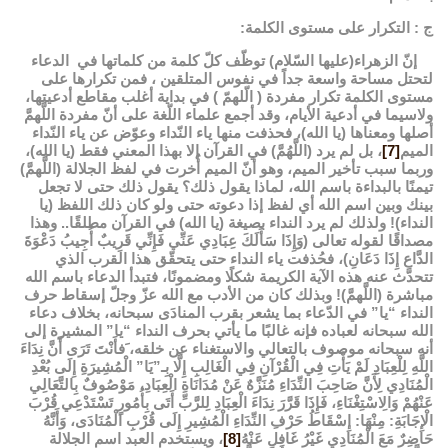
ج : التكرار على مستوى الكلمة:
إنّ الزهراء(عليها السّلام) توظّف كلّ كلمة من كلماتها في الدعاء
لتحتل مساحة واسعة جداً في نفوس المتلقين ، فمن تكرارها على
مستوى الكلمة تكرار مفردة ( الّلهمّ ) في بداية أغلب مقاطع أدعيتها،
ولاسيما في أدعية الأيام، وقد أجمع علماء اللّغة على أنّ مفردة اللَّهمَّ
أصلها ومعناها (يا الله)، فحذفت منها ياء النّداء وعوّض عن ياء النّداء
الميم
[7]
، بل لم يرد (اللَّهُمَّ) في القرآن إلا بهذا المعني فقط (يا الله)،
وربما سبب تأخير الميم، وهو أنّ الميم أُخرت في لفظ الجلالة (اللَّهمَّ)
تيمنًا بالبداءة باسم الله، لماذا يقول ذلك؟ يقول ذلك حتى لا تجعل
بينك وبين اسم الله أي لفظ إذا دعوته حتى ولو كان ذلك اللفظ (يا
النداء)! ولذلك لم يرد النداء بصيغة (يا الله) في القرآن مطلقًا.. وهذا
مصداقًا لقوله تعالى (وَإِذَا سَأَلَكَ عِبَادِي عَنِّي فَإِنِّي قَرِيبٌ أُجِيبُ دَعْوَةَ
الدَّاعِ إِذَا دَعَانِ)، فحُذفت ياء النداء حتى يتحقّق هذا القرب الذي
تتحدّث عنه هذه الآية الكريمة شكلًا ومضمونًا، فتبدأ الدعاء باسم الله
مباشرة (اللَّهمَّ)! وبذلك كان من الأدب مع الله عزّ وجلّ إسقاط حرف
النداء “يا” في الدّعاء بما يشعر بقرب المنادَى سبحانه، بخلاف دعاء
الله سبحانه لعباده فإنه غالبًا ما يأتي بحرف النداء “يا” المشيرة إلى
أنه سبحانه موصوف بالتعالي والاستغناء عن خلقه، َفأَنْتَ تَرَى أَنَّ نِدَاءَ
اللَّهِ لِلْعِبَادِ لَمْ يَأْتِ فِي الْقُرْآنِ فِي الْغَالِبِ إِلَّا بِـ”يَا” الْمُشِيرَةِ إِلَى بُعْدِ
الْمُنَادِي لِأَنَّ صَاحِبَ النِّدَاءِ مُنَزَّهٌ عَنْ مُدَانَاةِ الْعِبَادِ، مَوْصُوفٌ بِالتَّعَالِي
عَنْهُمْ وَالِاسْتِغْنَاءِ، فَإِذَا قَرَّرَ نِدَاءَ الْعِبَادِ لِلرَّبِّ أَتَى بِأُمُورٍ تَسْتَدْعِي قُرْبَ
الْإِجَابَةِ: مِنْهَا: إِسْقَاطُ حَرْفِ النِّدَاءِ الْمُشِيرِ إِلَى قُرْبِ الْمُنَادَى، وَأَنَّهُ
حَاضِرٌ مَعَ الْمُنَادِيِ غَيْرُ غَافِلٍ عَنْهُ
[8]
، ويستخدم العبد اسم الجلالة