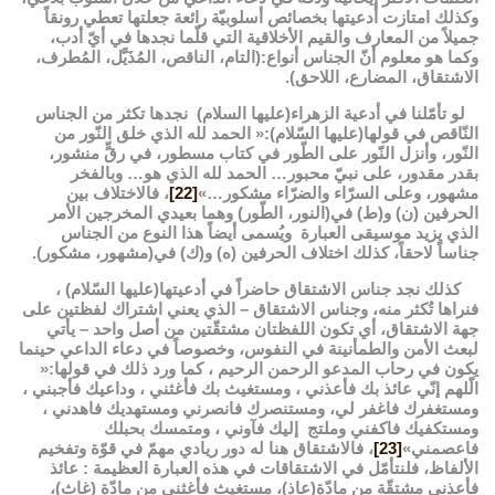
وكذلك امتازت أدعيتها بخصائص أسلوبيّة رائعة جعلتها تعطي رونقاً
جميلاً من المعارف والقيم الأخلاقية التي قلّما نجدها في أيّ أدب،
وكما هو معلوم أنّ الجناس أنواع:(التام، الناقص، المُذَيَّل، المُطرف،
الاشتقاق، المضارع، اللاحق).
لو تأمّلنا في أدعية الزهراء(عليها السلام) نجدها تكثر من الجناس
النّاقص في قولها(عليها السّلام):« الحمد لله الذي خلق النّور من
النّور، وأنزل النّور على الطّور في كتاب مسطور، في رقٍّ منشور،
بقدر مقدور، على نبيّ محبور… الحمد لله الذي هو… وبالفخر
مشهور، وعلى السرّاء والضرّاء مشكور…»
[22]
، فالاختلاف بين
الحرفين (ن) و(ط) في(النور، الطّور) وهما بعيدي المخرجين الأمر
الذي يزيد موسيقى العبارة ويُسمى أيضاً هذا النوع من الجناس
جناساً لاحقاً، كذلك اختلاف الحرفين (ه) و(ك) في(مشهور، مشكور).
كذلك نجد جناس الاشتقاق حاضراً في أدعيتها(عليها السّلام) ،
فنراها تُكثر منه، وجناس الاشتقاق – الذي يعني اشتراك لفظتين على
جهة الاشتقاق، أي تكون اللفظتان مشتقّتين من أصل واحد – يأتي
لبعث الأمن والطمأنينة في النفوس، وخصوصاً في دعاء الداعي حينما
يكون في رحاب المدعو الرحمن الرحيم ، كما ورد ذلك في قولها:«
الّلهم إنّي عائذ بك فأعذني ، ومستغيث بك فأغثني ، وداعيك فأجبني ،
ومستغفرك فاغفر لي، ومستنصرك فانصرني ومستهديك فاهدني ،
ومستكفيك فاكفني وملتج إليك فآوني ، ومتمسك بحبلك
فاعصمني»
[23]
، فالاشتقاق هنا له دور ريادي مهمّ في قوّة وتفخيم
الألفاظ، فلنتأمّل في الاشتقاقات في هذه العبارة العظيمة : عائذ
فأعذني مشتقّة من مادّة(عاذ)، مستغيث فأغثني من مادّة (غاث)،