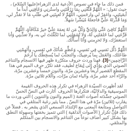
فمن ذلك ما جاء في نصوص الأدعية لدى الزهراء(عليها السّلام) ،
حيث تقول: « اللَّهُمَّ قَنِّعْنِي بِمَا رَزَقْتَنِي واستُرنِي وَعَافِنِي أبداً ما
أبقيتَنِي، واغفِرْ لي وارحَمنِي، اللَّهُمَّ لا تُعيِنَنِي في طَلَبِ مَا لا تقدِّر لي،
وَمَا قَدَّرتَهُ علَيَّ فاجعلهُ مُيَسَّرا سَهلاً.
اللَّهُمَّ كافِئ عَنِّي وَالِدَيَّ وَكُلَّ مَن لهُ نِعمَة علَيَّ خيرُ مُكَافَأةٍ، اللَّهُمَّ
فَرِّغنِي لما خَلقتَنِي لَهُ، وَلا تُشغِلنِي لما تَكَفَّلتَ لي به، ولا تعذِّبنِي وَأنا
استغفرُك، وَلا تَحرِمني وَأنَا أَسأَلُك.
اللَّهُمَّ ذَلِّل نَفسِي فِي نَفسِي، وَعَظِّم شَأنَكَ في نَفسي، وأَلهِمْنِي
طاعَتَك، وَالعَمَلَ بِما يُرضِيكَ، والتجنُّبَ لما يُسخِطُك يا أرحَمَ
الرَّاحِمِين»
[3]
، فهنا وردت حروف متكرّرة ظهر فيها الانسجام والتناغم
الصوتي الذي يؤدّي إلى إيقاع لطيف، فقد تكرّر حرف الميم في هذا
المقطع القصير أربعاً وعشرين مرّة، والنون خمساً وعشرين مرّة،
والرّاء أحد عشر مرّة، والباء ثمان مرّات، والّلام ثلاثين مرّة.
لقد أظهرت السيّدة الزهراء في تكرار هذه الحروف القيمة
الموسيقية والدلاليّة، فتكرارها الحروف أثارت في النصّ الحسّ
الصوتي جسَّدَته أصوات الغنة ( الميم والنون والتنوين ) التي وردت ما
يقارب (ثلاثين) مرّة في هذا النصّ , مما يثير رغبة المتلقي في
التواصل ومتابعة المعنى مع الإلتذاذ السمعي الذي يشعر به . فضلاً عن
ذلك فإنَّ تكرار ( الأصوات الذلقية ) التي تتميز بخفتها وسهولة النطق
بها بشكل كبير أضاف نوعاً من التناغم والانسجام بين المتكلم
والمتلقي.