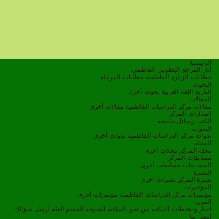
الرئيسية
أثار المرجع اليعقوبي الفاطمي
خطابات الزيارة الفاطمية
خطابات المرحلة
البحوث
التاريخ
اللغة العربية
بحوث أخرى
المقالات
مقالات مركز الدراسات الفاطمية
مقالات أخرى
اصدارات المركز
الكتب
رسائل جامعية
الندوات
ندوات مركز الدراسات الفاطمية
ندوات أخرى
المجلة
مجلة المركز
مجلات اخرى
مسابقات المركز
المسابقات
مسابقات أخرى
النشرة
نشرة المركز
نشرات اخرى
المؤتمرات
مؤتمرات مركز الدراسات الفاطمية
مؤتمرات أخرى
المزيد
اخبار ونشاطات
المكتبة
من نحن
المكتبة الصوتية
القسم العام
ارسل سؤالك
اتصل بنا