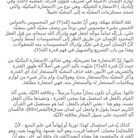
لوازم الإنسان الأصيلة في تصريف شؤون قدرته، للمشبّه (الله)، وفي
(أياديك ) الاستعارة التخيليّة، وهي نوع من الاستعارة المكنيّة، والتي
تستند مستلزمات المشبّه به إلى المشبّه تخييلاً.
ثمّة التفاتة مهمّة، وهي أنّ تشبيه الله(Y) غير المحسوس بالحواس
الخمس بشيء محسوس ليس نوعاً من وصف مشبّه خُفي بمشبّه
جلي، بل إنّه تماماً موجّه لجعل فهم وإدراك الله سبحانه من قِبل العقل
المحدود للإنسان عن طريق النظر إلى المحسوسات أبسط وأيس؛
لأنّ الإنسان أسرع في تقبّل وإدراك المحسوسات منه للمعقولات،
وهذا من باب التسريع والتسهيل في فهم قدرة الله(Y).
ثانيها: إنّ الاستعارة هنا تصريحيّة، وهي تخالف الاستعارة المكنيّة من
حيث أنّ قدرة الله(Y) شبّهت باليد التي هي أصلاً آلة ظهور القدرة
والتصريف في الأمور، فقد حذف المشبّه (المستعار له)، أي القدرة،
وذُكر المشبّه به(المستعار منه)، وهو(اليد)، ولم يذكر شيء من لوازم
وملائمات المستعار له والمستعار منه، فهي استعارة مطلقة.
ثالثها: يمكن أن تكون مجازاً مفرداً مرسلاً ، وعلاقته الآليّة، يعني آلة
القيام بالفعل قد استعمل هنا بمعنى القدرة ، وتنفيذها مكان الفعل
نفسه، وهو هنا – يعني القيام بالفعل- كما هو مستعمل في القرآن
الكريم حينما يقول:﴿ واجعل لي لسان صدق﴾(الشعراء/84)، فاللسان
آلة الحديث على سبيل المجاز بعلاقته الآليّة.
كذلك يُدعى استعمال كهذا؛ توريةً أو إبهاماً في علم البديع ، لأنّ
لكلمة(يد) معنيان: أحدهما قريب، وهو اليد نفسها، وثانيهما بعيد، وهو
القدرة، والمقصود هنا معناه البعيد(القدرة)، وثمّة أمر آخر، وهو أنّ