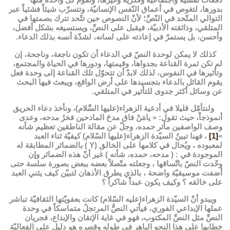
بدورها، لتغوص في أعماق النّفس الإنسانيّة، وتتسرّب شيئاً فشئياً عبر
التوالي المتّحد في النّصِّ؛ لأنّ النصوص حين تتّحد تترك بصمتها في
المتلقي، وذائقته الأدبيّة، فيقبل على النصِّ، ويستسيغه بشكل أفضل،
وأحسن، بل يستمرّ في إعادته على لسانه، لشدّة أنسه بذلك الدعاء.
كذلك لا يمكن لوحدة النصّ في الدعاء أن تكون ناجعة، وناجحة، إن
لم تكن ثمرة القناعة بجدواها، وقيمتها، ودورها في الحياة والمجتمع،
وتأثيرها في النفوس، لذلك لابدّ أن تتحوّل تلك القناعة إلى وحدة فعل
يقوم القائل بالدعاء بتجسيدها على أرض الواقع، ويبعث فيها البحث
عن وسائل أكثر جدوى للتأثير في المتلقي.
ولنتأمّل قليلا في أدعية الزهراء(عليها السَّلام)، ونأخذ دعاء الحريق
أنموذجاً، حيث تقول: « يامَنْ فاق مدحَ المادحين فخرُ مدحه، وعدى
وصف الواصفين مأثر حمده، وجلّ عن مقالة الناطقين تعظيم شأنه
»
[1]
، فهنا تبينُ السيّدة الزهراء(عليها السّلام) كيفيّة ثناء العبد
لمعبوده ، ويُحال في كلامها على الخالق (Y ) بالضمائر المطابقة له
الموجودة في : ( مدحه، حمده، شأنه ) غير أنّ هذه الضمائر وإن
وحّدت النصّ باتّساقها ، وجعلته متّصلاً بعضه ببعض بصورة سلسة حتى
أضفت موسيقيّة واضحة ، بالذي يطرق الأذهان لتبيّن كيف يثني العبد
على خالقه ؟ وكيف يكون عبداً شاكراً ؟
ويبدو أنّ السيّدة الزهراء(عليه السّلام) كانت بعفويّتها الثقافيّة تباشر
عملها الإبداعي الفوري، فيأتي النصُّ المرتجلُ متماسكاً في وحدة
النصِّ مثل النصِّ المكتوب، فهو في غاية الإتقان والإبداع، فجريان
خطابها على هذا النحو الباهر في طوله وقصره هو دليل على الفعاليّة