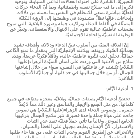
التعبيريّة، القـادرة على احتواء انفعالات الداعي المتباينة، وتوجيه
فكره إلى ما فيه صـلاح نفسه واطمئنانها، وبما أنّ الدعاء حركات
لفظيّة مباشرة تسعى للانتظام في النفس بما تحمله من دلالات
وإيحاءات، فإنّها تظلّ مشـدودة في وظيفتـها إلى الرؤية الـكليّة
المتمثّلة في ألفاظ الدعاء وتراكيب جمله وصوره البلاغية، التي تموج
بشحنات عاطفيّة عـالية تقوم على الابتهال والاستعطاف، وتعبّر عن
الوظيفة النفسيّة والحاجة الاجتماعيّة.
إنّ العلاقة الفنيّة بين أسلوب نصّ الدعاء ودلالاته وأهدافه تشهد
بجماليّة السّبك ورونقه، وبلاغته الإعجازيّة التي بمقدار ما تمتع الدّاعي
جماليّاً، تحقّق لديه نَشْوة عاطفيّة عالية، وتأمّلاً فكريّاً عريضاً، وهذه
نماذج من الأدعية التي وردت على لسان السيّدة الزهراء(عليها
السّلام) تكشف عن فاعليّتها في النفس، سواء من خلال إشاعتها
للجمال، أو من خلال جماليتها في حد ذاتها، أو جماليّة الأسلوب
البلاغي:
1- أدعية الأيّام:
تختصّ أدعية الأيّام بصفات جماليّة وبلاغيّة معجزة متنوّعة في جميع
كلماتها، من مثل الجمع والإيجاز والتناسق وغير ذلك مما لا يُعدّ
حصره… ونصوص الدعاء لدى الزهراء(عليها السّلام) هي نصوص
جاءت على هيأة جملة واحدة قصيرة، تثير ملامح الجمال بتركيبها
الجامع الموجز، وغالباً ما تأتي جملاً فعليّة تفيد عدم الثبات
والاستقرار، لأنّ الإنسان بطبعه مجبول على الخطأ والنسيان،
والانحراف عن الطريق القويم وعدم الثبات عليه، من هنا جاء طلبها
في الدعاء دائماً بصيغة فعل الطلب والالتماس، لتنيبه الداعي إلى