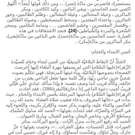
مستنصرك فانصرني من مادّة (نصر)…، ومن ذلك قولها أيضاً:« الّلهمّ
اكفني حسد الحاسدين ، وبغي الباغين ، وكيد الكائدين ، ومكر
الماكرين ، وحيلة المحتالين ، وغيلة المغتالين ، وظلم الظالمين، وجور
الجائرين ، واعتداء المعتدين ، وسخط المتسخطين ، وصولة الصّائلين
، واقتسار المقتسرين ، وغشم الغاشمين … ، ونمامة النمّامين ،وسحر
السّحرة والمردة والشّياطين»
[24]
، فنجد الاشتقاقات في هذه
العبارة: حسد الحاسدين من مادّة(حسد)، بغي الباغين من مادّة(بغى)،
مكر الماكرين من مادّة(مكر)…
حُسن الابتداء والختام:
لاشكَّ أنّ النقاط البلاغيّة البديعيّة من حُسن ابتداء وختام للسيّدة
الزّهراء(عليها السّلام) التي لم يسبقها مهرة البلغاء إليها أخرست
الفصحاء بنصوصها البلاغيّة، وبأدعيتها المرتجلة، فهي تتكلّم بصوت
شجيٍّ حزين تناجي ربّها، وكلّ كلمة منها تجعل الداعي يقترب من
خالقه، وكأنّه قريب كما وصف نفسه: ﴿ وإذا سألك عبادي عنّي فإنّي
قريبٌ أجيب دعوة الداعي إذا دعانِ﴾(البقرة/186) ، فقد أجادت
الزهراء(عليها السّلام) بأدعيتها المرتجلة بحُسن الابتداء والختام ، حيث
بدأت في دعائها المعروف بدعاء تعقيب صلاة العشاء بحمد لله رب
العالمين والثناء عليه، وانتهت بذكر نعمه، والإقرار بكرمه، واللجوء إليه
في السرّاء والضرّاء، فقد ابتدأت بقولها:« الحمد لله سامِكِ السّماءِ،
وساطحِ الأرضِ، وحاصرِ البحارِ، وناضدِ الجبال، وبارئ الحيوان…
الحمد لله رفيع الدرجات، منزل الآيات ، واسع البركات، ساتر
العورات، قابل الحسنات، مقيل العثرات…»، وختمت بقولها:« عزّ
جارك، وجلّ ثناؤك، وتقدّست أسماؤك، ولا إله غيرك، حسبي أنت في