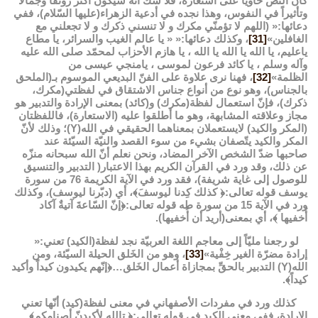
كان النصّ حاوياً على استعارة، فلا شكَّ أنّه سيكون أكثر رونقاً وجمالاً
وتأثيراً في النفوس، وهذا نجده في أدعية الزهراء(عليها السّلام)، ففي
دعائها:« (اللهم لا تؤمنّي مكرك و لا تنسني ذكرك و لا تجعلني مع
الغافلين»
[31]
، وكذلك دعائها:« « يا عالم الغيب والسرائر، يا مطاع
ياعليم، يا الله يا الله يا الله ، يا هازم الأحزاب لمحمّد صلى الله عليه
وآله وسلم ، يا كائد فرعون لموسى ، يامنجي عيسى من
الظلمة»
[32]
، فهنا نرى علاوة على الفنّ البديعي الموسوم بـ(الملحق
بالجناس)، وهو نوع من أنواع جناس الاشتقاق في لفظتي(مكرك،
ذكرك)، فإنّ استعمال لفظة(مكرك) و(كائد) بمعنى الإرادة والتدبير هو
مجاز وعلاقته المشابهة، وهو ما أطلقوا عليه (الاستعارة)، فاللفظتان
(المكر والكيد) لايستعملان بمعناهما الحقيقي في الله(Y)؛ وذلك لأنّ
المكر والكيد يتّصفان بشيء من سوء القصد والنيّة السيّئة عند
صاحبها ضدّ الشخص الآخر المضاد، ونحن نعلم أنّ الله سبحانه منزّه
عن ذلك، وقد ورد في القرآن الكريم بهذا الاعتبار( التدبير والتنسيق
للوصول إلى غاية شريفة)، فقد ورد في الآية الكريمة 76 من سورة
يوسف قوله تعالى:﴿ كذلك كِدنا ليوسفَ﴾، أي (دبّرنا ليوسف)، وكذلك
ورد في الآية 15 من سورة طه قوله تعالى:﴿إنّ السّاعةَ آتيةٌ آكاد
أُخفيها ﴾، أي بمعنى(أريد أن أُخفيها).
لو رجعنا مليّاً إلى معاجم اللغة العربيّة نجد لفظة(الكيد) تعني:«
إرادة مضرّة الغير خِفْية»
[33]
، وهو من الخَلق الحيلة السيّئة، ومن
الله(Y) التدبير بالحقِّ بمجازاة أعمال الخَلق…﴿إنّهم يكيدون كيداً وأكيد
كيداً﴾.
كذلك ورد في مفردات الأصفهاني في معنى لفظة(كيد) أنّها تعني
الإرادة، ففي معنى الكيد في قوله تعالى:﴿ تالله لأكيدنّ أصنامكم﴾