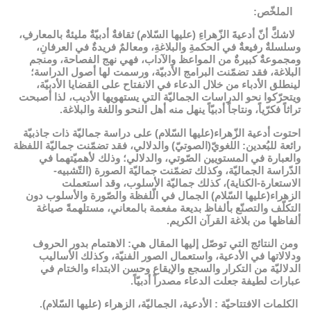
الملخّص:
لاشكَّ أنّ أدعيةَ الزّهراءِ (عليها السّلام) ثقافةٌ أدبيّةٌ مليئةٌ بالمعارفِ،
وسلسلةٌ رفيعةٌ في الحكمةِ والبلاغةِ، ومعالمٌ فريدةٌ في العرفانِ،
ومجموعةٌ كبيرةٌ من المواعظ والآداب، فهي نهج الفصاحة، ومنجم
البلاغة، فقد تضمّنت البرامج الأدبيّة، ورسمت لها أصول الدراسة؛
لينطلق الأدباء من خلال الدعاء في الانفتاح على القضايا الأدبيّة،
ويتحرّكوا نحو الدراسات الجماليّة التي يستهويها الأديب، لذا أصبحت
تراثاً فكرّياً، ونتاجاً أدبيّاً ينهل منه أهل النحو واللغة والبلاغة.
احتوت أدعية الزّهراء(عليها السّلام) على دراسة جماليّة ذات جاذبيّة
رائعة للبُعدين: اللغويّ(الصوتيّ) والدلالي، فقد تضمّنت جماليّة اللفظة
والعبارة في المستويين الصّوتي، والدلالي؛ وذلك لأهميّتهما في
الدّراسة الجماليّة، وكذلك تضمّنت جماليّة الصورة (التّشبيه-
الاستعارة-الكناية)، كذلك جماليّة الأسلوب، وقد استعملت
الزهراء(عليها السّلام) الجمال في الّلفظة والصّورة والأسلوب دون
التكلّف والتصنّع بألفاظ بديعة مفعمة بالمعاني، مستلهمةً صياغة
ألفاظها من بلاغة القرآن الكريم.
ومن النتائج التي توصّل إليها المقال هي: الاهتمام بدور الحروف
ودلالاتها في الأدعية، واستعمال الصور الفنيّة، وكذلك الأساليب
الدلاليّة من التكرار والسجع والإيقاع وحسن الابتداء والختام في
عبارات لطيفة جعلت الدعاء مصدراً أدبيّاً.
الكلمات الافتتاحيّة : الأدعية، ﺍلجماﻟﻴّﺔ، ﺍلزهراء (عليها السّلام).