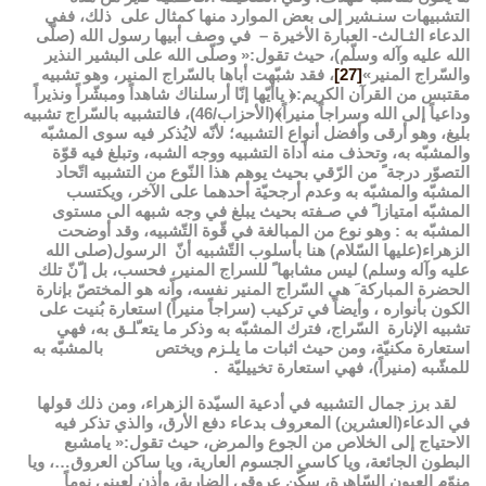
ﺍﻟﺘﺸﺒﻴﻬﺎﺕ ﺳﻨـﺸير إﻟﯽ ﺑﻌﺾ ﺍلموﺍﺭﺩ ﻣﻨﻬﺎ ﻛﻤﺜﺎﻝ ﻋﻠﯽ ذلك، ﻓﻔﻲ
الدعاء ﺍﻟﺜـﺎلث- ﺍﻟﻌﺒﺎﺭﺓ الأخيرة – في وصف أبيها رسول الله (صلّى
الله عليه وآله وسلّم)، حيث تقول:« وصلّى الله على البشير النذير
والسّراج المنير»
[27]
، فقد شبّهت أباها بالسّراج المنير، وهو تشبيه
مقتبس من القرآن الكريم:﴿ ياأيّها إنّا أرسلناك شاهداً ومبشّراً ونذيراً
وداعياً إلى الله وسراجاً منيراً﴾(الأحزاب/46)، فالتشبيه بالسّراج تشبيه
بليغ، وهو ﺃﺭﻗﯽ ﻭﺃﻓﻀﻞ ﺃﻧﻮﺍﻉ ﺍﻟﺘﺸﺒﻴﻪ؛ ﻷﻧّﻪ لايُذكر فيه سوى ﺍلمشبّه
ﻭﺍلمشبّه ﺑﻪ، وتحذف منه أداة التشبيه ووجه الشبه، ﻭﺗﺒﻠﻎ ﻓﻴﻪ قوّة
التصوّر ﺩﺭﺟﺔﹰ ﻣﻦ ﺍﻟﺮّﻗﻲ بحيث يوهم هذا النّوع من التشبيه ﺍتّحاد
ﺍلمشبّه ﻭﺍلمشبّه ﺑﻪ وعدم ﺃﺭﺟﺤﻴّﺔ ﺃﺣﺪهما ﻋﻠﯽ ﺍﻵﺧﺮ، ويكتسب
ﺍلمشبّه ﺍﻣﺘﻴﺎﺯﺍﹰ في ﺻـﻔﺘﻪ بحيث ﻳﺒﻠﻎ في ﻭﺟﻪ ﺷﺒﻬﻪ ﺍﻟﯽ مستوى
ﺍلمشبّه ﺑﻪ : ﻭﻫﻮ ﻧﻮﻉ ﻣﻦ ﺍلمباﻟﻐﺔ في ﻗّﻮﺓ ﺍﻟﺘّﺸﺒﻴﻪ، وقد أوضحت
الزهراء(عليها السّلام) ﻫﻨﺎ ﺑﺄﺳﻠﻮﺏ ﺍﻟﺘّﺸﺒﻴﻪ ﺃﻥّ ﺍﻟﺮﺳﻮﻝ(صلى الله
عليه وآله وسلم) ليس ﻣﺸﺎﺑﻬﺎﹰ للسراج المنير، فحسب، ﺑﻞ ﺇﹼﻥّ تلك
الحضرة ﺍلمباﺭﻛﺔﹶ ﻫﻲ السّراج المنير ﻧﻔﺴﻪ، ﻭﺍّﻧﻪ ﻫﻮ المختصّ بإنارة
الكون بأنواره ، وأيضاً في تركيب (سراجاً منيراً) ﺍﺳﺘﻌﺎﺭﺓ بُنيت على
ﺗﺸﺒﻴﻪ الإنارة السّراج، ﻓﺘﺮﻙ المشبّه ﺑﻪ ﻭﺫﻛﺮ ﻣﺎ ﻳﺘﻌﹼﻠـﻖ ﺑﻪ، ﻓﻬﻲ
ﺍﺳﺘﻌﺎﺭﺓ ﻣﻜﻨﻴّﺔ، ﻭﻣﻦ حيث ﺍﺛﺒﺎﺕ ﻣﺎ ﻳﻠـﺰﻡ ﻭيختص ﺑﺎلمشبّه ﺑﻪ
ﻟﻠﻤﺸّﺒﻪ (منيراً)، ﻓﻬﻲ ﺍﺳﺘﻌﺎﺭﺓ تخييليّة .
لقد برز جمال التشبيه في أدعية السيّدة الزهراء، ومن ذلك قولها
في الدعاء(العشرين) المعروف بدعاء دفع الأرق، والذي تذكر فيه
الاحتياج إلى الخلاص من الجوع والمرض، حيث تقول:« يامشبع
البطون الجائعة، ويا كاسي الجسوم العارية، ويا ساكن العروق…، ويا
منوّم العيون السّاهرة، سكّن عروقي الضاربة، وأذن لعيني نوماً