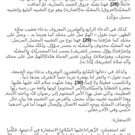
عاجلاً»
[28]
، فهنا تشبّه عروق الجسد بالضاربة، ثمّ أضافت
المشبّه(العروق) بالمشبّه به(الضاربة) ﻭﻫﻮ ﻧﻮﻉ ﺍﻟﺘﺸﺒﻴﻪ ﺍﻟﺒﻠﻴﻎ و(ﺗﺸﺒﻴﻪ
ﳎﻤﻞ مؤكّد).
كذلك في الدعاء الرابع والعشرين المعروف بدعاء تعقيب صلاة
الظهر، حيث تقول:« الهمّ صلِّ على محمّد كما هديتنا به… وصلِّ على
محمّد كما شرّفتنا به»
[29]
، ﻓﻬﻨﺎ ﻧﻮﻉ ﻣﻦ ﺍﻟﺘﺸﺒﻴﻪ ﺍﻟﻤﺠﻤﻞ ﺍلمرﺳﻞ:
ﻓﻴﻪ ﺍلمشبّه محذﻭﻑ ﻭﺍلمشبّه ﺑﻪ مصدر ﻣـﺆﻭّﻝ، ولكنّه مقدّر،
و(شرّفتنا) يؤوّل بمصدر (تشريف) بسبب (ما المصدريّة)، والمشبّه
محذوف، وهو(صلاة)، ويكون تقدير الجملة هكذا(اللهمّ صلِّ على محمّد
وآله صلاة كتشريفك إيّانا به).
وكذلك في دعائها السّابع والعشرين المعروف بدعاء يوم الجمعة،
حيث تقول:« واغفر لنا مغفرة جزماً حتماً لانقترف بعدها ذنباً ،
ولانكتسب خطيئةً ولا إثماً»
[30]
، ﻭﻫﻨﺎ ﺷبّهت سلام الله عليها طلبها
ﻣﻐﻔﺮﺓ الخطايا ﻭالسيّئاتبـ(الأمر المحتوم) كونها واثقة من رحمة ربّها
العظيمة، وﻟكي تصل بهذا الأمر المحتوم إﻟﯽ ﺭﺿﻮﺍﻥ ﺍﷲ ﻭﺑﺎﺣﺘﻪ ﺍلآﻣﻨﺔ،
ﻭﻫذا ﺍﻟﺘﺸﺒﻴﻪ تشبيه مؤكّد مجمل، ﻭﺍﻟﻐﺮﺽ ﻣﻦ ﺍﻟﺘﺸﺒﻴﻪ ﻫﻨﺎ ﺑﻴﺎﻥ ﺣﺎﻝ
ﻭﺃﻭﺻﺎﻑ ﺍلمشبّه ﻭﻭﺟﻪ ﺍﻟﺸﺒﻪ ﺍﻻﺗﺼﺎﻝ ﻭﺍإﻳﺼﺎﻝ ﻓﻴﻬﻤﺎ ﺃﻣﺎ في ﺃﺣﺪهما
ﺣـّﺴﻲ ﻭفي ﺍﻵﺧـﺮﻋﻘﻠٌﻲ .
الاستعارة:
لقد استعملت الزّهراء(عليها السّلام) الاستعارة في أدعيتها، فكلّما