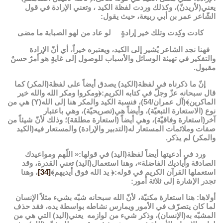
يعني(لأريدنّ)، وكذلك وردت لفظة الكيد ، وتعني الإرادة في قول
الشّاعر عمر بن أبي ربيعة، حيث يقول:
كادت وكِدت وتلك خير إرادةٍ لو عاد من لهو الصبابة ما مضى
فهنا نجد الشاعر يُشير إلى الكيد، ويعتبره خيراً، أي أنّ الإرادة
والتفكير في تهيئة الوسائل والأسباب للوصول إلى غايةٍ هو أمرٌ حسنٌ
مقبول.
إنّ ما ذكرناه في لفظة(الكيد) يصدق أيضاً على لفظة(المكر) كما
قال سبحانه عزّ وجلّ في كتابه الكريم:﴿ومكروا ومكر الله والله خير
الماكرين﴾(آل عمران/54)، فنسبة الكيد والمكر هنا إلى الله(Y) هي من
نوع (الاستعارة التبعيّة)، وأيضاً هي(تصريحيّة)، وهي باعتبار
آخر(استعارة وفاقيّة)، وهي أيضاً (استعارة مطلقة)؛ وذلك لأنّ شيئاً من
صفات وملائمات المستعار له(التدبير والإرادة) والمستعار فيه(الكيد
والمكر) لم يذكر.
ورد في أدعيتها أيضاً لفظة(اليد) في قولها:« اللّهم ومواعيدك
الصادقة وأياديك الفاضلة»، وهنا استعمال(اليد) تعني القدرة، وقد
استعملها القرآن الكريم في قوله:﴿ يد الله فوق أيديهم﴾
[34]
، وهنا
تجدر الإشارة إلى ثلاثة أمور:
أولاها: هنا استعارة مكنيّة، لأنّ الله سبحانه شبّه بشيء مثلاً الإنسان
لما كان يتصرّف في الأمور ويمارس نشاطه بواسطة يده، فقد حذف
المشبّه به(الإنسان)، وذكر شيء من لوازمه يعني(اليد) التي هي من