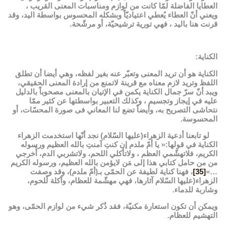
العطايا الفاضلة لمّا كانت من لوازم ومناسبات المعنى القريب ،
ويعني أنّ العطاء يُعطي اعتياديّاً وبشكله المحسوس بواسطة اليد، وقد
قرنت هنا باليد ، فهي تورية ترشيحيّة، أو مرشّحة.
الكناية:
الكناية هو أن تريد المعنى وتعبّر عنه بغير لفظه، وهي أيضا أن تطلق
اللفظ وتريد لازم معناه مع قرينة لاتمنع من إرادة المعنى الحقيقي،
ويبد أنّ سرّ جمال الكناية يكمن في الإتيان بالمعنى مصحوباً بالدليل
عليه في إيجاز وتجسيم ، وكذلك التعبير بواسطتها عن كثير ممّا
نتحاشى التصريح به، وأيضاً تضع لنا المعاني فى صورة المحسّات، أو
المحسوسة.
لو تابعنا أدعية الزهراء(عليها السّلام) نجد أنّها استخدمت الزهراء
الكناية في قولها:« يا أمّ ملدم إن كنتِ آمنتِ بالله العظيم ورسوله
الكريم، فلاتهشّمي العظم ، ولاتأكلي اللحم، ولاتشربي الدم، أُخرجي
من من حامل كتابي هذا إلى مَن لايؤمن بالله العظيم، ورسوله الكريم
…»
[35]
، فهنا كناية لطيفة عن الحمّى بـ(أمّ ملدم)، وقد وصفت
الزهراء(عليها السّلام آثارها، فهي مهشّمة للعظام، وآكلة لّلحوم،
وشاربة للدماء.
ويمكن أن تكون استعارة مكنيّة، فقد ذُكر شيء من لوازم الحمّى، وهو
التهشيم للعظام.