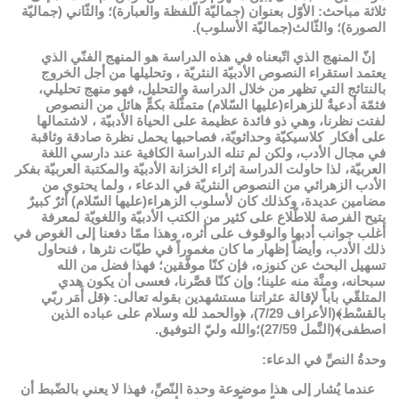
ثلاثة مباحث: الأوّل بعنوان (جماليّة الّلفظة والعبارة)؛ والثّاني (جماليّة
الصورة)؛ والثّالث(جماليّة الأسلوب).
إنّ المنهج الذي اتّبعناه في هذه الدراسة هو المنهج الفنّي الذي
یعتمد استقراء النصوص الأدبيّة النثريّة ، وتحليلها من أجل الخروج
بالنتائج التي تظهر من خلال الدراسة والتحليل، فهو منهج تحليلي،
فثمّة أدعيةٌ للزهراء(عليها السّلام) متمثّلة بكمٍّ هائل من النصوص
لفتت نظرنا، وهي ذو فائدة عظيمة على الحياة الأدبيّة ، لاشتمالها
على أفكار كلاسيكيّة وحداثويّة، فصاحبها يحمل نظرة صادقة وثاقبة
في مجال الأدب، ولكن لم تنله الدراسة الكافية عند دارسي اللغة
العربيّة، لذا حاولت الدراسة إثراء الخزانة الأدبيّة والمكتبة العربيّة بفكر
الأدب الزهرائي من النصوص النثريّة في الدعاء ، ولما يحتوي من
مضامين عديدة، وكذلك كان لأسلوب الزهراء(عليها السّلام) أثرٌ كبيرٌ
يتيح الفرصة للاطّلاع على كثير من الكتب الأدبيّة واللغويّة لمعرفة
أغلب جوانب أدبها والوقوف على أثره، وهذا ممّا دفعنا إلى الغوص في
ذلك الأدب، وأيضاً إظهار ما كان مغموراً في طيّات نثرها ، فنحاول
تسهیل البحث عن كنوزه، فإن كنّا موفّقين؛ فهذا فضل من الله
سبحانه، ومنَّة منه علينا؛ وإن كنّا قصَّرنا، فعسى أن يكون هدي
المتلقّي باباً لإقالة عثراتنا مستشهدين بقوله تعالى: ﴿قل أَمَر ربّي
بالقسْط﴾(الأعراف 7/29)، ﴿والحمد لله وسلام على عباده الذين
اصطفى﴾(النَّمل 27/59)؛والله وليّ التوفيق.
وحدةُ النصِّ في الدعاء:
عندما يُشار إلى هذا موضوعة وحدة النّصِّ، فهذا لا يعني بالضّبط أن