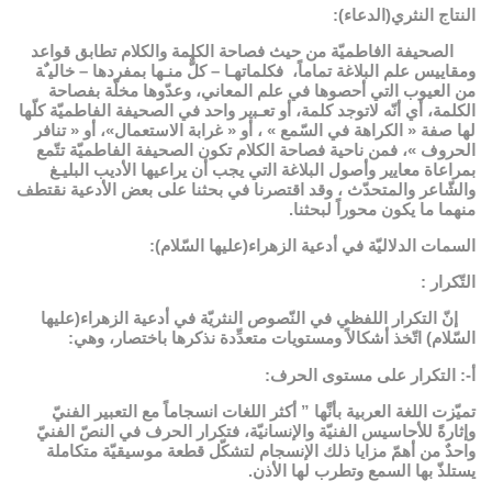
النتاج النثري(الدعاء):
ﺍﻟﺼﺤﻴﻔﺔ ﺍﻟفاطميّة ﻣﻦ حيث ﻓﺼﺎﺣﺔ ﺍﻟﻜﻠﻤﺔ والكلام تطابق قواعد
ومقاييس علم البلاغة تماماً، ﻓﻜﻠﻤﺎﺗﻬـﺎ – كلٌّ ﻣﻨـﻬﺎ بمفرﺩﻫﺎ – ﺧﺎﻟﻴﹲﺔ
من العيوب ﺍﻟتي أحصوها في علم المعاني، وعدّوها مخلّة بفصاحة
الكلمة، ﺃﻱ ﺃﻧّﻪ ﻻتوجد ﻛﻠﻤﺔ، ﺃﻭ ﺗﻌـﺒير واحد في الصحيفة الفاطميّة كلّها
لها ﺻﻔﺔ « الكراهة في ﺍﻟﺴّﻤﻊ » ، ﺃﻭ « ﻏﺮﺍﺑﺔ الاستعمال»، أو « تنافر
الحروف »، فمن ﻧﺎﺣﻴﺔ ﻓﺼﺎﺣﺔ ﺍﻟﻜﻼﻡ تكون اﻟﺼﺤﻴﻔﺔ الفاطميّة ﺗﺘّﻤﻊ
بمرﺍﻋﺎﺓ ﻣﻌﺎﻳير وأصول ﺍﻟﺒﻼﻏﺔ ﺍﻟتي يجب ﺃﻥ ﻳﺮﺍﻋﻴﻬﺎ الأديب ﺍﻟﺒﻠﻴـﻎ
ﻭﺍﻟﺸّﺎﻋﺮ والمتحدّث ، وقد اقتصرنا في بحثنا على بعض الأدعية نقتطف
منهما ما يكون محوراً لبحثنا.
السمات الدلاليّة في أدعية الزهراء(عليها السّلام):
التّكرار :
إنّ التكرار اللفظي في النّصوص النثريّة في أدعية الزهراء(عليها
السّلام) اتّخذ أشكالاً ومستويات متعدِّدة نذكرها باختصار، وهي:
أ-: التكرار على مستوى الحرف:
تميّزت اللغة العربية بأنَّها ” أكثر اللغات انسجاماً مع التعبير الفنيّ
وإثارةً للأحاسيس الفنيّة والإنسانيّة، فتكرار الحرف في النصّ الفنيّ
واحدٌ من أهمّ مزايا ذلك الإنسجام لتشكّل قطعة موسيقيّة متكاملة
يستلذّ بها السمع وتطرب لها الأذن.