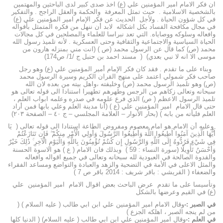
ان فكر الامام امير المؤمنين علي (ع) اخذ صدى كبير لدى الباحثين والمهتمين
بالشخصية الاسلامية . حيث تمثل المعرفة والحكمة والعقل الراجح . والتفكير
في كل شؤون الحياة . ولأجل الحديث عن فكر الإمام امير المؤمنين علي (ع)
في مجال مكافحة الفساد بكل اشكاله لابد أن ننهل من فكره المتمثل بأقواله
وافعاله وسلوكه ووصاياه. التي تعد نبراسا للعلماء والمصلحين في كل مجالات
الحياة السياسية والاجتماعية والثقافية وحتى العسكرية . لأنه تلميذ رسول الله
محمد (ص) كما قال عن الرسول محمد (ص ) (انت مني بمنزله هارون من
موسى الا انه لا نبي بعدي) ( مسند احمد بن حنبل ج /1/ ص174)
وبناء على ما تقدم . فقد كان فكر الإمام أمير المؤمنين علي (ع) وهو رجل
صاحب فكر شمولي اعتمد على منهج القران الكريم وسيرة الرسول محمد
(ص) وهو تلميذ الرسول محمد (ص) وخليفته ،واهل بيته من بعده لان الله
سبحانه وتعالى زكاهم من الرجس وطهرهم تطهيرا استنادا الى قوله تعالى هو
تلميذ الرسول الاعظم ( ص) الذي فرع علومه في صدره وعلمه ابواب العلم ،
حتى قال الامام امير المؤمنين علي (ع ) (أنا مدينة العلم وعلي بابها فمن أراد
العلم فليأته من بابه ) (بحار الأنوار – العلامة المجلسي – ج ٤٠ – الصفحة ٢٠٣)
وعليه أن الامام هو امام معصوم ومفروض الطاعة استنادا الى قوله تعالى ( يَا
أَيُّهَا الَّذِينَ آمَنُوا أَطِيعُوا اللَّهَ وَأَطِيعُوا الرَّسُولَ وَأُولِي الْأَمْرِ مِنكُمْ ۖ فَإِن تَنَازَعْتُمْ
فِي شَيْءٍ فَرُدُّوهُ إِلَى اللَّهِ وَالرَّسُولِ إِن كُنتُمْ تُؤْمِنُونَ بِاللَّهِ وَالْيَوْمِ الْآخِرِ ۚ ذَٰلِكَ خَيْرٌ
وَأَحْسَنُ تَأْوِيلًا (سورة النساء : 59 ) وبذلك فان الامام ( ع ) هو الاسوة الحسنة
والقدوة الصالحة في العبودية لله سبحانه وتعالى في جميع اقواله وافعاله
والمثل الاعلى في الأمة في التضحية والزهد والعبادة والتواضع ومساعد الفقراء
والضعفاء ( القريشي : باقر شريف : 2014 باقر ص 7 )
وتأسيسا على ما تقدم عرض الباحث بعض اقوال الامام امير المؤمنين علي
(ع) في القيم وعرضها بالشكل
في الصبر :-
وقال الامام امير المؤمنين علي ابن ابي طالب ( عليه السلام ) (
من لم ينجه الصبر ، اهلكه الجزع )
في العلم :-
وقال امير المؤمنين علي ابن ابي طالب ( عليه السلام) ( الدنيا كلها