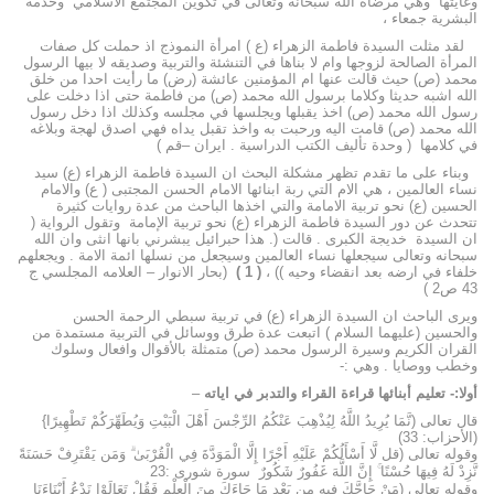
وغايتها وهي مرضاه الله سبحانه وتعالى في تكوين المجتمع الاسلامي وخدمة
البشرية جمعاء ،
لقد مثلت السيدة فاطمة الزهراء (ع ) امرأة النموذج اذ حملت كل صفات
المرأة الصالحة لزوجها وام لا بناها في التنشئة والتربية وصديقه لا بيها الرسول
محمد (ص) حيث قالت عنها ام المؤمنين عائشة (رض) ما رأيت احدا من خلق
الله اشبه حديثا وكلاما برسول الله محمد (ص) من فاطمة حتى اذا دخلت على
رسول الله محمد (ص) اخذ يقبلها ويجلسها في مجلسه وكذلك اذا دخل رسول
الله محمد (ص) قامت اليه ورحبت به واخذ تقبل يداه فهي اصدق لهجة وبلاغه
في كلامها
( وحدة تأليف الكتب الدراسية . ايران –قم )
وبناء على ما تقدم تظهر مشكلة البحث ان السيدة فاطمة الزهراء (ع) سيد
نساء العالمين ، هي الام التي ربة ابنائها الامام الحسن المجتبى ( ع) والامام
الحسين (ع) نحو تربية الامامة والتي اخذها الباحث من عدة روايات كثيرة
تتحدث عن دور السيدة فاطمة الزهراء (ع) نحو تربية الإمامة وتقول الرواية (
ان السيدة خديجة الكبرى . قالت (. هذا حبرائيل يبشرني بانها انثى وان الله
سبحانه وتعالى سيجعلها نساء العالمين وسيجعل من نسلها ائمة الامة . ويجعلهم
خلفاء في ارضه بعد انقضاء وحيه )) ،
( 1 )
(بحار الانوار – العلامه المجلسي ج
43 ص2 )
ويرى الباحث ان السيدة الزهراء (ع) في تربية سبطي الرحمة الحسن
والحسين (عليهما السلام ) اتبعت عدة طرق ووسائل في التربية مستمدة من
القران الكريم وسيرة الرسول محمد (ص) متمثلة بالأقوال وافعال وسلوك
وخطب ووصايا . وهي :-
أولا:- تعليم أبنائها قراءة القراء والتدبر في اياته
–
قال تعالى (نَّمَا يُرِيدُ اللَّهُ لِيُذْهِبَ عَنْكُمُ الرِّجْسَ أَهْلَ الْبَيْتِ وَيُطَهِّرَكُمْ تَطْهِيرًا}
(الأحزاب: 33)
وقوله تعالى (قل لَّا أَسْأَلُكُمْ عَلَيْهِ أَجْرًا إِلَّا الْمَوَدَّةَ فِي الْقُرْبَىٰ ۗ وَمَن يَقْتَرِفْ حَسَنَةً
نَّزِدْ لَهُ فِيهَا حُسْنًا ۚ إِنَّ اللَّهَ غَفُورٌ شَكُورٌ سورة شورى :23
وقوله تعالى (مَنْ حَاجَّكَ فِيهِ مِن بَعْدِ مَا جَاءَكَ مِنَ الْعِلْمِ فَقُلْ تَعَالَوْا نَدْعُ أَبْنَاءَنَا