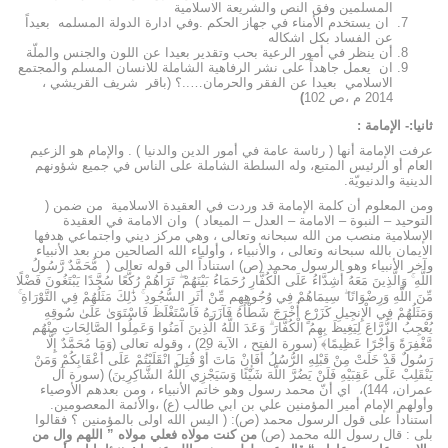
المسلمين وفق النص والشريعة الاسلامية
ان يستخدم الأمناء في جهاز الحكم .وفي ادارة الدولة المسلمه بعيداً
عن الفساد بكل اشكاله
أن ينظر في أمور الرعية بحب وتقدير بعيدا عن اللون والجنس والملّة
ان يعمل جاهداً على نشر الرفاهية الشاملة للانسان المسلم والمجتمع
الاسلامي بعيدا عن الفقر والحرمان…..؟ (باقر شريف القريشي ،
2014 م ،ص 102
)
ثانيا:- الإمامة :
عرفت الإمامة أنها ( رئاسة عامة في أمور الدين والدنيا ) . والإمام هو الزعيم
العام أو الرئيس المتبع، وله السلطة الشاملة على الناس في جميع شؤونهم
الدينية والدنيويّة.
ومن المعلوم أن كلمة الإمامة قد وردت في العقيدة الاسلامية من ضمن (
التوحيد – النبوة – الامامة – العدل – الميعاد ) وان الامامة في العقيدة
الإسلامية منصب من الله سبحانه وتعالى ، وهي مركز ديني واجتماعي هدفها
الايمان بالله سبحانه وتعالى ، والأنبياء ، وأولياء الله الصالحين من بعد الأنبياء
وآخر الأنبياء وهو الرسول محمد (ص) استناداً الى قوله تعالى ( مُّحَمَّدٌ رَّسُولُ
اللَّهِ ۚ وَالَّذِينَ مَعَهُ أَشِدَّاءُ عَلَى الْكُفَّارِ رُحَمَاءُ بَيْنَهُمْ ۖ تَرَاهُمْ رُكَّعًا سُجَّدًا يَبْتَغُونَ فَضْلًا
مِّنَ اللَّهِ وَرِضْوَانًا ۖ سِيمَاهُمْ فِي وُجُوهِهِم مِّنْ أَثَرِ السُّجُودِ ۚ ذَٰلِكَ مَثَلُهُمْ فِي التَّوْرَاةِ ۚ
وَمَثَلُهُمْ فِي الْإِنجِيلِ كَزَرْعٍ أَخْرَجَ شَطْأَهُ فَآزَرَهُ فَاسْتَغْلَظَ فَاسْتَوَىٰ عَلَىٰ سُوقِهِ
يُعْجِبُ الزُّرَّاعَ لِيَغِيظَ بِهِمُ الْكُفَّارَ ۗ وَعَدَ اللَّهُ الَّذِينَ آمَنُوا وَعَمِلُوا الصَّالِحَاتِ مِنْهُم
مَّغْفِرَةً وَأَجْرًا عَظِيمًا﴾ (سورة الفتح ، الآية 29) ، وقوله تعالى (وَمَا مُحَمَّدٌ إِلَّا
رَسُولٌ قَدْ خَلَتْ مِنْ قَبْلِهِ الرُّسُلُ أَفَإِنْ مَاتَ أَوْ قُتِلَ انْقَلَبْتُمْ عَلَى أَعْقَابِكُمْ وَمَنْ
يَنْقَلِبْ عَلَى عَقِبَيْهِ فَلَنْ يَضُرَّ اللَّهَ شَيْئًا وَسَيَجْزِي اللَّهُ الشَّاكِرِينَ) (سورة آل
عمران، 144)، اي أنّ محمد رسول وهو خاتم الأنبياء ، ومن بعدهم الأوصياء
وأولهم الإمام أمير المؤمنين علي بن ابي طالب (ع) ،والأئمة المعصومين.
استناداً على قول الرسول محمد (ص): ( اليس الله اولى بالمؤمنين ؟ فقالوا
بلى : قال رسول الله محمد (ص)
من كنت مولاه فعلي مولاه ” اللهم وال من