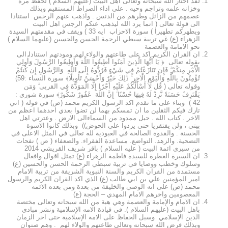
لقد اختار الله سبحانه وتعالى اهل البيت (عليهم السلام ) لحفظ مرة
وخزانه علمه وتراجم وحيه . على اداء الصراط المستقيم وبذلك
عصمهم من الزائل وطرهم من الدنس . واذهب عنهم الرجس استنادا
الى قولة تعالى ( انما يرد الله ليذهب عنكم الرجس اهل البيت
ويطهركم تطهيرا ) سورة الاحزاب ايه 33 ) ويقف في مقدمتهم السيدة
الزهراء (ع) غي تربية سبطي الرحمة الحسن والحسين (عليهما السلام )
نحو الامامة والعصمة
ان القران الكريم اكد على طاعتهم والولاء لهم ومودتهم استنادا الى
ىقوله تعالى ﴿ يَا أَيُّهَا الَّذِينَ آمَنُوا أَطِيعُوا اللَّهَ وَأَطِيعُوا الرَّسُولَ وَأُولِي
الْأَمْرِ مِنكُمْ ۖ فَإِن تَنَازَعْتُمْ فِي شَيْءٍ فَرُدُّوهُ إِلَى اللَّهِ وَالرَّسُولِ إِن كُنتُمْ
تُؤْمِنُونَ بِاللَّهِ وَالْيَوْمِ الْآخِرِ ۚ ذَٰلِكَ خَيْرٌ وَأَحْسَنُ تَأْوِيلًا﴾ سورة النساء :59)
وقوله تعالى ( قُل لَّا أَسْأَلُكُمْ عَلَيْهِ أَجْرًا إِلَّا الْمَوَدَّةَ فِي القربى ۗ وَمَن
يَقْتَرِفْ حَسَنَةً نَّزِدْ لَهُ فِيهَا حُسْنًا ۚ إِنَّ اللَّهَ غَفُورٌ شَكُورٌ﴾ سورة شورى :
42 ) وبناء على ما تقدم اكد الرسول الكريم محمد (ص) في قوله ( اني
تارك فيكم الثقلين ما ان تمسكم بهما لن تضوا بعدي احدهما اعظم من
الاخر . كتاب الله . حبل ممدود من السماءالى الارض . وعترتي اهل
بيتي ، ولن يفتقريا حتى يردوا علي الحوض)) وبذلك كانوا الاسوة
الحسنة . والقدوة الصالحة في العبودية لله تعالى في المثل الاعلى في
التضحية. والزهد. التواضع. مساعدة الفقراء. والضعفاء ( ص ) نفحات
من سيرى ائمة البيت ( عليه السلام ) باقر شريف القريشي 2014
ان السيرة العطرة للسيدة فاطمة الزهراء (ع) تمثل اقوال وافعال
وسلوك وخطب ووصايا في تربية سبطي الرحمة الحسن والحسين (ع)
مستمدة من القران الكريم والسنة النبوية الشريفة من تربية الامام
امير المؤمنين علي بن ابي طالب (ع) الذي اكد القران الكريم والرسول
محمد (ص) على انه الوصي والخليفة من بعدة ومن بعده الائمه
المعصومين واخرهم الامام المهدي – الحجة (ع)
ان الامام والإمامة والعصمة وهي هبة من الله سبحانه وتعالى مختصة
باهل البيت (عليهم السلام ). في قيادة الامه الإسلامية ونشر مبادى
الدين الإسلامي وسبل الحفاظ على الامة الإسلامية حتى اخر الزمان
وبذلك فرض الله سبحانه وتعالى طاعتهم والولاء لهم . وهم صنوان