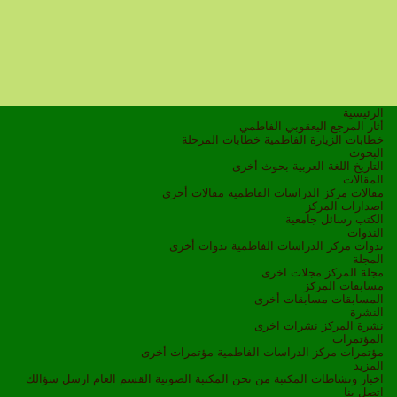
الرئيسية
أثار المرجع اليعقوبي الفاطمي
خطابات الزيارة الفاطمية
خطابات المرحلة
البحوث
التاريخ
اللغة العربية
بحوث أخرى
المقالات
مقالات مركز الدراسات الفاطمية
مقالات أخرى
اصدارات المركز
الكتب
رسائل جامعية
الندوات
ندوات مركز الدراسات الفاطمية
ندوات أخرى
المجلة
مجلة المركز
مجلات اخرى
مسابقات المركز
المسابقات
مسابقات أخرى
النشرة
نشرة المركز
نشرات اخرى
المؤتمرات
مؤتمرات مركز الدراسات الفاطمية
مؤتمرات أخرى
المزيد
اخبار ونشاطات
المكتبة
من نحن
المكتبة الصوتية
القسم العام
ارسل سؤالك
اتصل بنا