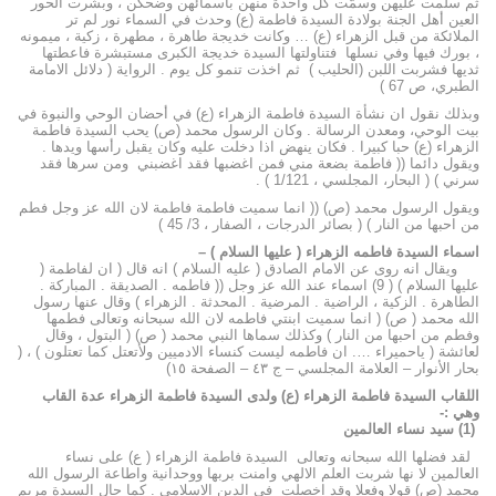
ثم سلمت عليهن وسمّت كل واحدة منهن بأسمائهن وضحكن ، وبشرت الحور
العين أهل الجنة بولادة السيدة فاطمة (ع) وحدث في السماء نور لم تر
الملائكة من قبل الزهراء (ع) … وكانت خديجة طاهرة ، مطهرة ، زكية ، ميمونه
، بورك فيها وفي نسلها فتناولتها السيدة خديجة الكبرى مستبشرة فاعطتها
ثديها فشربت اللبن (الحليب ) ثم اخذت تنمو كل يوم . الرواية ( دلائل الامامة
الطبري، ص 67 )
وبذلك نقول ان نشأة السيدة فاطمة الزهراء (ع) في أحضان الوحي والنبوة في
بيت الوحي، ومعدن الرسالة . وكان الرسول محمد (ص) يحب السيدة فاطمة
الزهراء (ع) حبا كبيرا . فكان ينهض اذا دخلت عليه وكان يقبل رأسها ويدها .
ويقول دائما (( فاطمة بضعة مني فمن اغضبها فقد اغضبني ومن سرها فقد
سرني ) ( البحار، المجلسي ، 1/121 ) .
ويقول الرسول محمد (ص) (( انما سميت فاطمة فاطمة لان الله عز وجل فطم
من احبها من النار ) ( بصائر الدرجات ، الصفار ، 3/ 45 )
اسماء السيدة فاطمه الزهراء ( عليها السلام ) –
ويقال انه روى عن الامام الصادق ( عليه السلام ) انه قال ( ان لفاطمة (
عليها السلام ) ( 9) اسماء عند الله عز وجل (( فاطمه . الصديقة . المباركة .
الطاهرة . الزكية ، الراضية . المرضية . المحدثة . الزهراء ) وقال عنها رسول
الله محمد ( ص) ( انما سميت ابنتي فاطمه لان الله سبحانه وتعالى فطمها
وفطم من احبها من النار ) وكذلك سماها النبي محمد ( ص) ( البتول ، وقال
لعائشة ( ياحميراء …. ان فاطمه ليست كنساء الادميين ولأتعتل كما تعتلون ) ، (
بحار الأنوار – العلامة المجلسي – ج ٤٣ – الصفحة ١٥)
اللقاب السيدة فاطمة الزهراء (ع) ولدى السيدة فاطمة الزهراء عدة القاب
وهي :-
(1) سيد نساء العالمي
ن
لقد فضلها الله سبحانه وتعالى السيدة فاطمة الزهراء ( ع) على نساء
العالمين لا نها شربت العلم الالهي وامنت بربها ووحدانية واطاعة الرسول الله
محمد (ص) قولا وفعلا وقد اخصلت في الدين الاسلامي . كما حال السيدة مريم