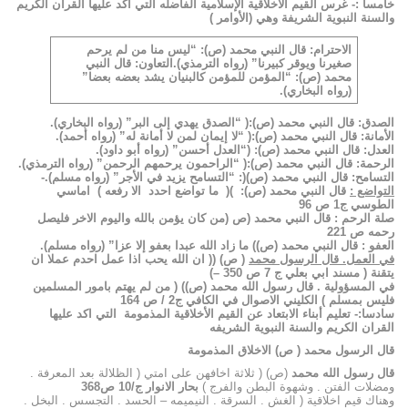
خامسا :- غرس القيم الأخلاقية الإسلامية الفاضله التي اكد عليها القران الكريم
والسنة النبوية الشريفة وهي (الأوامر )
الاحترام: قال النبي محمد (ص): “
ليس منا من لم يرحم
صغيرنا ويوقر كبيرنا
” (رواه الترمذي).
التعاون: قال النبي
محمد (ص): “
المؤمن للمؤمن كالبنيان يشد بعضه بعضا”
(رواه البخاري).
الصدق: قال النبي محمد (ص):( “
الصدق يهدي إلى البر”
(رواه البخاري).
الأمانة: قال النبي محمد (ص
):( “لا إيمان لمن لا أمانة له”
(رواه أحمد).
العدل: قال النبي محمد (ص):
(“العدل أحسن” (رواه أبو داود).
الرحمة: قال النبي محمد (ص):(
“الراحمون يرحمهم الرحمن” (رواه الترمذي).
التسامح: قال النبي محمد (ص
)(:
“التسامح يزيد في الأجر” (رواه مسلم).-
التواضع :
قال النبي محمد (ص): )( ما تواضع احدد الا رفعه )
اماسي
الطوسي ج1 ص 96
صلة الرحم : قال النبي محمد (ص (من كان يؤمن بالله واليوم الاخر فليصل
رحمه ص 221
العفو : قال النبي محمد (ص)
)
ما زاد الله عبدا بعفو إلا عزا
” (رواه مسلم).
في العمل. قال الرسول محمد
( ص) (( ان الله يحب اذا عمل احدم عملا ان
يتقنة
( مسند ابي بعلي ج 7 ص 350 –)
في المسؤولية . قال رسول الله محمد (ص)
) ( من لم يهتم بامور المسلمين
فليس بمسلم )
الكليني الاصوال في الكافي ج2 / ص 164
سادسا:- تعليم أبناء الابتعاد عن القيم الأخلاقية المذمومة التي اكد عليها
القران الكريم والسنة النبوية الشريفه
قال الرسول محمد ( ص)
الاخلاق المذمومة
قال رسول الله محمد
(ص) ( ثلاثة اخافهن على امتي ( الظلالة بعد المعرفة .
ومضلات الفتن . وشهوة البطن والفرج )
بحار الانوار ج/10 ص368
وهناك قيم اخلاقية ( الغش . السرقة . النيميمه – الحسد . التجسس . البخل .