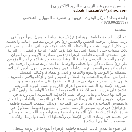
ا.د. صباح حسن عبد الزبيدي – البريد الالكتروني (
sabah_hassan56@yahoo.com
جامعة بغداد / مركز البحوث التربوية والنفسية – الموبايل الشخصي
(07830612997 )
ا
لمقدمة :-
لقد أدّت السيدة فاطمة الزهراء ( ع ) (سيدة نساء العالمين) دوراً مهماً في
تربية سبطي الرحمة الحسن والحسين (ع) نحو غرس مفاهيم الامامة والعصمة
من خلال التربية الشاملة والمتمثلة بالتنشئة الاجتماعية التي بدأت بها من عمر
ثلاث سنوات حتى السنة السادسة كما يؤكد علماء التربية والنفس ان التربية
التي استمدتها السيدة فاطمة الزهراء (ع) من مصادرها الاربعة وهي القران
الكريم والحديث القدسي والسنة النبوية الشريفه وتربية الامام امير المؤمنين
علي (ع) متمثل بالأقوال والخطب والوصايا لذا تعد تربية سبطي الرحمة نحو
الامام والامامة والعصمة تربية شاملة فهي مستمدة من أصول الدين الإسلامية
المتمثلة بـ( التوحيد والنبوة والامامة والعدل والمعاد )، وكذلك التمسك
بالفرائض العبادية المتمثلة بـ( الصلاة والصوم والحج والزكاة والامر بالمعروف
والنهي عن المنكر والجهاد في سبيل الله . علاوة على تعليمهم مضامين
الشريعة الإسلامية المستمدة من القران الكريم والسنة النبوية الشريفة
.علاوة على غرس القيم الأخلاقية الإسلامية الفاضلة ( الأوامر والنواهي ) التي
امر الله بها سبحانه وتعالى وترك القيم الأخلاقية المذمومة التي وردت في
القران الكريم والسنة النبوية الشريفة . فضلاً عن التمسك بالعادات والشعائر
والطقوس المباحة والابتعاد عن غير المباحة . وبذلك أسهمت السيدة فاطمة
الزهراء(ع) في تربية سبطي الرحمة الحسن والحسين (عليهما السلام ) في
قيادة الأمة الإسلامية . لأنّ الامامة والعصمة مسؤوليه من الله سبحانه وتعالى
في تجسيد قيم ومبادى الدين الإسلامي ولأتحملها الا الأنبياء والرسل والائمه
المعصومين (عليهم السلام )
في ضوء ما تقدم كانت السيدة فاطمة الزهراء أنموذجاً في تربية سبطي