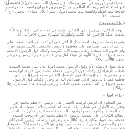
العذراء (رض) وروى عن انس بن مالك قال رسول الله محمد (ص)
(( فاطمة (ع)
خير نساء العالمين ونساء العالمين هن (( مريم بن عمران واسيه بنت مزاحم و
خديجة بنت خويلد وفاطمة
بنت محمد (ص)، ( سير أعلام النبلاء – الذهبي – ج ٢
– الصفحة ١٢٦)
(ب) المعصومة :-
تؤكد الدلائل التي وردت في القران الكريم في قوله تعالى ا إِنَّمَا يُرِيدُ اللَّهُ
لِيُذْهِبَ عَنكُمُ الرِّجْسَ أَهْلَ الْبَيْتِ وَيُطَهِّرَكُمْ تَطْهِيرًا﴾ سورة الاحزاب : 33
وفي ضوء ما تقدم وقد اتفقت كل الدلائل على أن الأمة الإسلامية اتفقت على
أن المراد باهل البيت هم علي وفاطمة والحسن والحسين والنبي محمد (ص)
وقد جللهم الله سبحانه وتعالى بهذه الآية الكريمة وكذلك قول الرسول الاعظم
محمد (ص) انه قال (( اللهم ان هؤلاء اهل بيتي فاذهب عنهم الرجس وطهرهم
تطهيرا
))
الأحزاب:33
لذلك نقول ان هذه الآية وقول الرسول محمد (ص) تدل على عصمة السيدة
فاطمة الزهراء (ع) وكذلك قول الرسول الاعظم محمد (ص) قال (( انها بضعه
مني يؤذني ما اذاها
)
) وكذلك قول الرسول الاعظم محمد (ص)
((
من اذى
فاطمة فقد اذاني ومن اذاني فقد اذى الله عز وجل ) وكذلك قول الرسول
محمد (ص)
(
ان الله ليغضب لغضب فاطمه ويرضى لرضاها )، (المستدرك ج3
ص154)
(ج) ام ابيها :-
من المعلوم ان قريش فرضت الحصار على الرسول الاعظم محمد (ص)
واهل بيته الاطهار .في شعاب مكة .حيث دام الحصار (ثلاث) سنوات اذ عاشوا
أشد المعاناة ،ولكنهم صمدوا واجهت السيدة فاطمه الزهراء (ع ) هذا الحصار
الظالم الذي اثر على نفسية الرسول الاعظم محمد (ص) اذ توفت السيدة
خديجة بنت خويلد وكان عمرها (65) سنة وتعرض ابو طالب (رض ) الذي كان
ناصر والمحامي لرسول الله محمد (ص) توفى هو الاخر وعمره (86) سنه وقيل
(90) سنة وبذلك العام سميي بعام الحزن،
((
الوجيز في التاريخ الاسلام ط/1