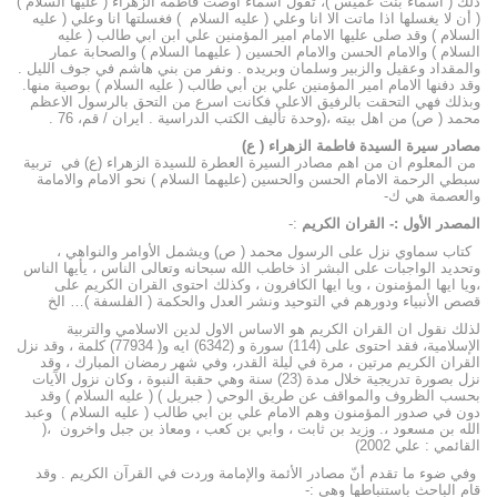
ذلك ( أسماء بنت عميس )، تقول أسماء أوصت فاطمة الزهراء ( عليها السلام )
( أن لا يغسلها اذا ماتت الا انا وعلي ( عليه السلام ) فغسلتها انا وعلي ( عليه
السلام ) وقد صلى عليها الامام امير المؤمنين علي ابن ابي طالب ( عليه
السلام ) والامام الحسن والامام الحسين ( عليهما السلام ) والصحابة عمار
والمقداد وعقيل والزبير وسلمان وبريده . ونفر من بني هاشم في جوف الليل .
وقد دفنها الامام امير المؤمنين علي بن أبي طالب ( عليه السلام ) بوصية منها.
وبذلك فهي التحقت بالرفيق الاعلى فكانت اسرع من التحق بالرسول الاعظم
محمد ( ص) من اهل بيته ،(وحدة تأليف الكتب الدراسية . ايران / قم، 76 .
مصادر سيرة السيدة فاطمة الزهراء ( ع)
من المعلوم ان من اهم مصادر السيرة العطرة للسيدة الزهراء (ع) في تربية
سبطي الرحمة الامام الحسن والحسين (عليهما السلام ) نحو الامام والامامة
والعصمة هي ك-
المصدر الأول :- القران الكريم
:-
كتاب سماوي نزل على الرسول محمد ( ص) ويشمل الأوامر والنواهي ،
وتحديد الواجبات على البشر اذ خاطب الله سبحانه وتعالى الناس ، يأيها الناس
،ويا ايها المؤمنون ، ويا ايها الكافرون ، وكذلك احتوى القران الكريم على
قصص الأنبياء ودورهم في التوحيد ونشر العدل والحكمة ( الفلسفة )… الخ
لذلك نقول ان القران الكريم هو الاساس الاول لدين الاسلامي والتربية
الإسلامية، فقد احتوى على (114) سورة و (6342) ايه و( 77934) كلمة ، وقد نزل
القران الكريم مرتين ، مرة في ليلة القدر، وفي شهر رمضان المبارك ، وقد
نزل بصورة تدريجية خلال مدة (23) سنة وهي حقبة النبوة ، وكان نزول الآيات
بحسب الظروف والمواقف عن طريق الوحي ( جبريل ) ( عليه السلام ) وقد
دون في صدور المؤمنون وهم الامام علي بن ابي طالب ( عليه السلام ) وعبد
الله بن مسعود ،. وزيد بن ثابت ، وابي بن كعب ، ومعاذ بن جبل واخرون ،(
القائمي : علي 2002)
وفي ضوء ما تقدم أنّ مصادر الأئمة والإمامة وردت في القرآن الكريم . وقد
قام الباحث باستنباطها وهي :-