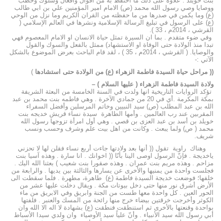
بنت خويلد . علاوة على ذلك ما احتفظ به من اقوال وافعال وسلوك وخطب
ووصايا وصي رسول الله محمد (ص) الامام امير المؤمنين علي بن ابي طالب
(ع) وما يكمن في صدرها من ما حفظته من القران الكريم وما نزل من الوحي
(ع) على الرسول في تبليغ الرسالة الإسلامية ونشرها في العالم الإسلامي (
القرشي ، 2014م ، 33 ).
وفي ضوء متقدم . بما ان السيرة تمثل حياة الانسان او الامام المعصوم فهي
تبدا منذ الولادة حتى الوفاة او الاستشهاد) ممثل بالفعل والسوك والقول
والوصايا. ( القرشي ، 2014م ، 35 ) ، لقد قام الباحث بعرض الموضوع بالشكل
الآتي :-
(( مراحل حياة السيدة فاطمة الزهراء (ع) من الولادة حتى استشادها
)
ولادة السيدة فاطمة الزهراء ( عليها السلام ) –
تؤكد الروايات التاريخية انها ولدت في السنة الخامسة من البعثة الشريفة
بمكة المكرمة .أي في 20 من جمادي الآخرة . وهي فاطمه بنت محمد بن عبد
الله بن عبد المطلب (ص) سيد النبيين وخاتم المرسلين وأفضل السفراء
المقربين عند رب العالمين . وأمها الطاهرة سيدة نساء قريش خديجه بنت
خويلد بن أسد بن عبد العزى بن قصي . وهي أول امرأة تزوجها رسول الله
محمد ( ص) ولما يبعث . وكانت من اهل بيت علم وشرف وحسب ونسب
شريف.
وهناك راوية تقول (( أنها بعد ولادتها جاءت أربع نساء فقلن لها لا تحزني
ياخديجة . فإنّ الرسول اوصى الينا بأنّا (( اخوانك . انا سارة . وهذه آسيا بنت
مزاحم . وهذه مريم بنت عمران . وهذه صقورا بنت شعيب ) بعثنا الله اليك .
فجلست واحدة من يمنيها والأخرى عن يسارها والثالثة بين يديها . والرابعة من
خلفها؛ فوضعت خديجة السيدة فاطمة (ع) طاهرة، مطهرة . فلما سقطت الى
الأرض أشرق نور منها حتى دخل بيوتات مكة . ويقال دخلت عليها عشر من
الحور العين . كل واحدة معها طست من الجنة وابريق وفي الابريق من ماء
الكوثر وأخرجت خرقتين بيضاء خرج منها رائحة من المسك والعنبر . فلفتها
بواحدة وقنعتها بالأخرى ثم استنطقت فنطقت (ع) بشهادة لا اله الا الله وان
أبي رسول الله سيد الأنبياء . وأنّ علياً سيد الأوصياء وان ولدي سيدا الأسباط