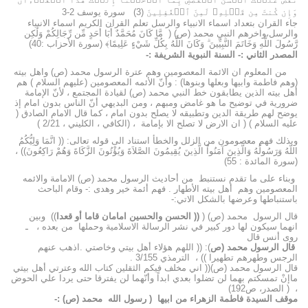
وَإِن كُنتَ مِن قَبۡلِهِۦ لَمِنَ ٱلۡغَٰفِلِينَ (3) سورة يوسف 2-3
جاء القران بتعداد اسماء الانبياء والرسل تعلم القران الكريم اسماء الانبياء
والرسل،واخرهم النبي محمد (ص) ( مَّا كَانَ مُحَمَّدٌ أَبَا أَحَدٍ مِّن رِّجَالِكُمْ وَلَٰكِن
رَّسُولَ اللَّهِ وَخَاتَمَ النَّبِيِّينَ ۗ وَكَانَ اللَّهُ بِكُلِّ شَيْءٍ عَلِيمًا﴾ (سورة الأحزاب :40)
المصدر الثاني :- السنة النبوية الشريفة :-
من المعلوم ان الائمة المعصومين وهم عترة الرسول محمد (ص) واهل بيته
(وهم فاطمة وابيها وبعلها وبنوها) : وأنّ الأئمه المعصومين (عليهم السلام ) هم
أهل بيته الذين يطابقون خط النبي محمد (ص) لقيادة المجتمع ، لأنّ الإمامة
ضرورية في توضيح ما هو غامض ومبهم ، ومن البديهي أنّ الناس بدون امام إذ
يوضح لهم طريقة الدين وتطبيقه لا يصلح بدون امام ، كما قال الامام الصادق (
عليه السلام ) ( ان الارض لا تصلح الا بإمامة ، (الكافي ، الكليني ، 2/21 )
وبذلك فهم معصومون من الزلل والخطأ استناد الى قوله تعالى: (( انَّمَا وَلِيُّكُمُ
اللّهُ وَرَسُولُهُ وَالَّذِينَ آمَنُواْ الَّذِينَ يُقِيمُونَ الصَّلاَةَ وَيُؤْتُونَ الزَّكَاةَ وَهُمْ رَاكِعُونَ)) ،
(سورة المائدة : 55)
وبناء على ما تقدم نستنبط من أحاديث الرسول محمد (ص) الامامة والائمه
المعصومين وهم أهل بيته الأطهار . فهم أئمة خير وهدى :- وقام الباحث
باستنباطها وعرضها بالشكل الاتي:-
قال الرسول محمد (ص) (
(( الحسن والحسين امامان قاما أو قعدا
)) وبين
انهما سيكون لها دور كبير في نشر الرسالة الاسلامية وحملها من بعده ، ـ
روى أنس قال
قال الرسول محمد (ص
): (( اللهم هؤلاء أهل بيتي وخاصتي .اذهب عنهم
الرجس وطهرهم تطهيرا )) ،
الترمذي 3/155 .
قال الرسول محمد (ص)(( اني مخلف فيكم الثقلين كتاب الله وعترتي أهل بيتي
ماإنْ تمسكتم بهما لن تضلوا بعدي ابداً وأنّهما لن يفترقا حتى يردا علي الحوض
، ( الصدر، ص192)
موقف السيدة فاطمة الزهراء من ابيها ( رسول الله محمد (ص) :-