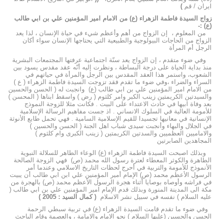
ايران / قم
)
زواج السيدة فاطمة الزهراء (ع) من الامام امير المؤمنين علي بن ابي طالب
(ع) :-
من المعلوم ، إن الزواج من أهم وأعظم شيء في حياة الإنسان ، لذا يعد
الزواج من الحاجات البيولوجية والطبيعية التي يحتاجها الإنسان سواء أكان
الرجل أم المرأة
وفي ضوء متقدم ، إن الزواج يعد سنّة اجتماعية عرفتها المجتمعات البشرية
منذ بداية الحياة على درجة البساطة ، ونظرت إليه أنّه عقد مقدس يسود بين
الشعوب، واستمر هذا العقد المقدس بين الرجل والمرأة في حياتهم في
السراء والضراء ،وفي ضوء ما تقدم فقد تزوجت السيدة فاطمة الزهراء ( ع )
من الامام امير المؤمنين علي بن ابي طالب (ع) وانجبت له ( الحسن والحسين
والسيدتين الكريمتين زينب الكبر وامر كلثوم ( رض ) واسقط ابناها ( المحسن )
بعد وفاة ابيها في حادث الاعتداء على البيت . فكانت مثلا للزوجة النموذج
للأمومة العالية في السلوك الانساني . اذ جست مفاهيم الرسالة الإسلامية
الإنسانية في معانيها تجسيدا للقيم الإسلامية السامية . فهي تحمل طابع الأنوثة
في الجلال والبهاء وأنجبت سيدى شباب اهل الجنة ( الحسن والحسين )
والاماميين العظميين والسدتين الكريمتين ( زينب الكبرى وام كلثوم )
المجاهدين الصابرتين
وبذلك اصبحت السيدة فاطمة الزهراء (ع) الوعاء الطاهر للسلالة النبوية
الطاهرة والكوثر المعطاء لعترة رسول الله محمد (ص) فهي الزوجة الصالحة
الأنموذج للأمومة والتربية في أحرج لحظات التاريخ الاسلامي وعندما أمر
الرسول الأعظم محمد (ص) الإمام أمير المؤمنين علي ابن ابي طالب أن يبيت
في فراشه وأوصاه بوصايا أثناء هجرة الرسول الأعظم محمد (ص) بالهجرة من
مكة الى المدينة المنورة وبذلك قدم الإمام امير المؤمنين علي بن ابي طالب (
عليه السلام ) نفسه في سبيل نشر الاسلام
( كمال السيد : 2005 )
وفي ضوء ما تقدم قامت السيدة الزهراء (ع) في تربية سبطي الرحمة
الحسن والحسين (عليها السلام ) نحو الامام والامامة ، والعصمة وقام الباحث