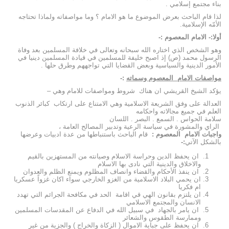
بناء مجتمع إسلامي .
لذا قام الباحث بعرض الموضوع ما هو الامام ؟ وما مواصفاته ولماذا تحتاجه
الأمّه الإسلامية.
أولا:- الامام المعصوم :-
وهو الشخص الذي اختاره الله سبحانه وتعالى في خلافة المسلمين بعد وفاة
الرسول محمد (ص) إذ اصبح خليفة للمسلمين في قيادة المسلمين دينيا في
الأمور الدينية والسياسية وبعض القضايا التي تواجههم وطرق حلها .
مواصفات الامام المعصوم وسماته
:-
يؤكد الشيخ القريشي ان هناك شروط ومواصفات للامام وهي –
العدالة على وفق الشريعة الاسلامية وهي الامتناع على ارتكاب كبائر الذنوب
العلم في جميع مجالاته واحكامه
سلامة الحواس . السمع . البصر . اللسان
الراي والمشورة في سياسة الرعية وتدبير المصالح العامة ،
واجبات الامام المعصوم :
قام الباحث باستنباطها من عدة ادبيات وعرضها
بالشكل الآتي
:-
ان يحفظ الدين وحراسة الاسلام وصيانته من المستهزين بالقيم
والاخلاق والدينية التي نادى بها الاسلام
ان ينفذ الأحكام والقضاء وانصاف المظلوم ويمنع الظلم والعدوان
ان يحمي البلاد الاسلامية من الغزو الخارجي سواء اكان غزواً عسكريا
ام فكريا
ان يلتزم بقانون الهي قي اقامة الحد في مكافحة الجرائم التي تهدد
الانسان والمجتمع الاسلامي
ان يامر بالجهاد في سبيل الله في الدفاع عن المقدسات المسلمين
وممارسة الطقوس والشعائر
ان يحفظ على جباية الاموال ( الزكاة والخراج ) والجزية من غير