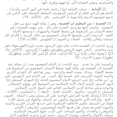
والسياسية وبعض القضايا التي تواجههم وطرق حلها .
(2)
الإمامة
:- عرفت الإمامة انها ( رئاسة عامة في أمور الدين والدنيا ) .
الامام هو الزعيم العام او الرئيس المتبع وله السلطة الشاملة على الناس في
جميع شؤونهم الدينية والدنيوية،
(
القريشي . باقر : 2014م ، 54 )
(3)
العصمة :- من المعلوم ان العصمة .
وهي ( ملكه الهيه تمنع من فعل
المعصية . والميل اليها مع وجود القدرة على ذلك . وان مهمه العصمة ( هي
حفظ الانسان من السقوط في محيط الاهواء والشهوات ) وتمنحها الحياء .
العفة . الرحمة ) التي يكتسبها الانسان المعصوم من خلال التربية ( كالذكر الله
سبحانه وتعالى واقامه . الصلاة .و الصوم ) ( الطوسي ، 1380ه، 156 )
ويرى الباحث ان العصمة جاءت على قول الرسول محمد (ص) (اللهم هؤلاء اهل
بيتي وخاصتي . اذهب عنهم الرجس وطهرهم تطهيرا ) (الترمذي ، 2010م ، ج3،
123 ) وقوله تعالى (إِنَّمَا يُرِيدُ اللَّهُ لِيُذْهِبَ عَنكُمُ الرِّجْسَ أَهْلَ الْبَيْتِ وَيُطَهِّرَكُمْ
تَطْهِيرًا﴾ سورة الاحزاب :33
وتأسيسا على ما تقدم . يرى الباحث ان الامام المعصوم يجب ان تتوافر فيه
العصمة لأن العصمة هي ملكة إلهية تحفظ الانسان المعصوم من السقوط في
محيط الأهواء . وبذلك تمنحه العفة والرحمة . ومن هنا فقد أكد القران الكريم
والسنة النبوية الشريفة على عصمة اهل البيت . من الامام امير المؤمنين علي
بن ابي طالب (ع) حتى اخرهم الامام المعصوم الحجة (ع) المهدي المنتظر (ع)
لانهم السبيل الوحيد لإنقاذ الأمة الإسلامية من السقوط في مهاوي الشيطان
واعوانه ونشر مبادئ الدين الإسلامي القائم على أصول الدين الإسلامي
المتمثل بـ( التوحيد ، والنبوة ، الامامة، العدل ، المعاد ) ، ( المجلسي ، 1400ه ،
11/ 157 ) وكذلك إقامة الفرائض الواجبة على كل مسلم وهي ( الصلاة ، الصوم
، الحج . والزكاة، الأمر بالمعروف والنهي عن المنكر ،والجهاد في سبيل الله )
فضلا عن التمسك بالقيم الأخلاقية الإسلامية التي حددها القرآن الكريم والسنة
والنبوية الشريفة وسار على هديها الأئمة المعصومين (ع) وهي ( الأوامر
والنواهي ) والعادات والقيم المباحة التي أكّدت عليها الشريعة الإسلامية
متمثلة بالأقوال والخطب ووصايا الرسول محمد (ص) وعترته الطاهرة لأجل