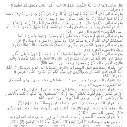
قال تعالى (نَّمَا يُرِيدُ اللَّهُ لِيُذْهِبَ عَنْكُمُ الرِّجْسَ أَهْلَ الْبَيْتِ وَيُطَهِّرَكُمْ تَطْهِيرًا}
(الأحزاب: 33)
وقوله تعالى (قل لَّا أَسْأَلُكُمْ عَلَيْهِ أَجْرًا إِلَّا الْمَوَدَّةَ فِي الْقُرْبَىٰ ۗ وَمَن يَقْتَرِفْ حَسَنَةً
نَّزِدْ لَهُ فِيهَا حُسْنًا ۚ إِنَّ اللَّهَ غَفُورٌ شَكُورٌ) سورة شورى :23
وقوله تعالى : ((فمَنْ حَاجَّكَ فِيهِ مِن بَعْدِ مَا جَاءَكَ مِنَ الْعِلْمِ فَقُلْ تَعَالَوْا نَدْعُ
أَبْنَاءَنَا وَأَبْنَاءَكُمْ وَنِسَاءَنَا وَنِسَاءَكُمْ وَأَنفُسَنَا وَأَنفُسَكُمْ ثُمَّ نَبْتَهِلْ فَنَجْعَل لَّعْنَتَ اللَّهِ
عَلَى الْكَاذِبِينَ﴾ (سورة ال عمران :61)
وقوله تعالى (﴿ وَيُطْعِمُونَ الطَّعَامَ عَلَىٰ حُبِّهِ مِسْكِينًا وَيَتِيمًا وَأَسِيرًا﴾ انَّمَا
نُطْعِمُكُمْ لِوَجْهِ اللَّهِ لَا نُرِيدُ مِنكُمْ جَزَاءً وَلَا شُكُورًا﴾ (سورة الانسان 8- 9)،
وقوله تعالى ﴿ وَمِنَ النَّاسِ مَن يَشْرِي نَفْسَهُ ابْتِغَاءَ مَرْضَاتِ اللَّهِ ۗ وَاللَّهُ رَءُوفٌ
بِالْعِبَادِ﴾(سورة البقرة،207)
وقوله تعالى: ((يَا أَيُّهَا الَّذِينَ آمَنُوا أَطِيعُوا اللَّهَ وَأَطِيعُوا الرَّسُولَ وَأُولِي الْأَمْرِ
مِنكُمْ ۖ فَإِن تَنَازَعْتُمْ فِي شَيْءٍ فَرُدُّوهُ إِلَى اللَّهِ وَالرَّسُولِ إِن كُنتُمْ تُؤْمِنُونَ بِاللَّهِ
وَالْيَوْمِ الْآخِرِ ۚ ذَٰلِكَ خَيْرٌ وَأَحْسَنُ تَأْوِيلًا﴾ (سورة النساء59)
جاء القران بمفاهيم خلق السموات والأرض استنادا الى قوله تعالى(( إِنَّ رَبَّكُمُ
اللَّهُ الَّذِي خَلَقَ السَّمَاوَاتِ وَالْأَرْضَ فِي سِتَّةِ أَيَّامٍ ثُمَّ اسْتَوَى عَلَى الْعَرْشِ )(
الأعراف، 54)
جاء القران الكريم بمفاهيم البصر : استنادا الى قوله تعالى( وَفِي أَنفُسِكُمْ ۚ
أَفَلَا تُبْصِرُونَ﴾ سورة الذاريات
جاء القران بمفاهيم السمع . استنادا الى قوله تعالى ( أَفَلَمْ يَسِيرُوا فِي
الْأَرْضِ فَتَكُونَ لَهُمْ قُلُوبٌ يَعْقِلُونَ بِهَا أَوْ آذَانٌ يَسْمَعُونَ بِهَا ۖ فَإِنَّهَا لَا تَعْمَى الْأَبْصَارُ
وَلَٰكِن تَعْمَى الْقُلُوبُ الَّتِي فِي الصُّدُورِ﴾( سورة الحج ، 46)
جاء القران الكريم بمفاهيم النفس والاطمئنان.( ونفاسٖ وَمَا سَوَّىٰهَا (7)
فَأَلۡهَمَهَا فُجُورَهَا وَتَقۡوَىٰهَا (8) قَدۡ أَفۡلَحَ مَن زَكَّىٰهَا (9) وَقَدۡ خَابَ مَن دَسَّىٰهَا
(10) (سورة الشمس، 7-10 )
جاء القرآن بتوضيح القصص ومعناها استناد الى قوله تعالى تعلم القرآن فيه
القصص وفيها موعظة (إِنَّآ أَنزَلۡنَٰهُ قُرۡآناً عَرَبِيّٗا لَّعَلَّكُمۡ تَعۡقِلُونَ (2) نَحۡنُ
نَقُصُّ عَلَيۡكَ أَحۡسَنَ ٱلۡقَصَصِ بِمَآ أَوۡحَيۡنَآ إِلَيۡكَ هَٰذَا ٱلۡقُرۡءَانَ