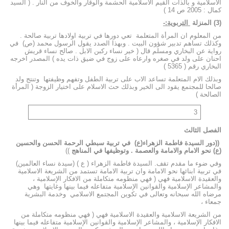
الاسلامية و بالذات القيم الاسلامية الحشمة والوقار والخوف من النار . ( السيد
كمال : 2005 ص 14 )
(3) المنزلة
التربوية:-
من المعلوم ان المرأة المتعلمة تعي دورها في تربية اولادها تربية صالحة .
وكذلك تساهم تدبير شؤون البيت . وبهذا الصدد يقول الرسول محمد (ص) في
رواية عن البخاري ومسلم قال ( خير نساء ركبن الابل . صالح نساء قريش
احنان على ولد في صغره وارعاه على زوج في ضيق ذات يده ) المصدر اخرجه
البخاري رقم ( 5365 )
وبذلك الام المتعلمة تساعد الاب على تربية الطفل وتفهم وظيفتها وتنتج ولد
صالحا للمجتمع يقود الى الخير وبذلك حث الاسلام على اختيار الزوجة ( المرأة
الصالحة )
3
الفصل الثالث
((
دور السيدة فاطمة الزهراء(ع) في تربية سبطي الرحمة الحسن والحسين
(ع) نحو الامام والامامة والعصمة . وتوظيفها في المناهج
))
وفي ضوء ما مقدم تقف. السيدة فاطمة الزهراء ( ع ) (سيدة نساء العالمين)
في تربية ابنائها نحو الامامة وان تربية الامامة تستمد من الشريعة الاسلامية
والعقيدة الاسلامية فهي ( فهي منظومه متكاملة من الافكار الإسلامية ،
والمشاعر الإسلامية والقوانين الإسلامية متفاعله فيما بينها وغايتها وهي
مرضاه الله سبحانه وتعالى في تكوين المجتمع الاسلامي وخدمة البشرية
جمعاء ،
من الشريعة الاسلامية والعقيدة الاسلامية فهي ( فهي منظومه متكاملة من
الافكار الإسلامية ، والمشاعر الإسلامية والقوانين الإسلامية متفاعله فيما بينها