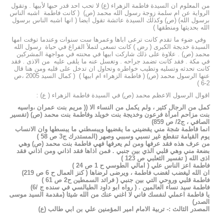
من المعلوم ان السيدة فاطمة الزهراء (ع) لا تحب احد قدر حبها لأبيها . وتقول
الرواية عن ام سلمة زوجة رسول الله محمد (ص) ( كانت فاطمة اشبه الناس
برسول الله) (ص) وكذلك السيدة عائشة تقول ايضا ( انها اشبه الناس برسول
الله بحديثها ومنطقها )
وفي ضوء ما تقدم كانت ترعى اباها وعمرها ست سنوات وعندما توفت امها
السيدة خديجة الكبرى ( رض ) كانت تسعى لتملأ الفراغ في حياة رسول الله
محمد (ص) . علاوة على ذلك شاركت ابيها في محنته في مواجهة المشركين
في مكة . فقد كانت تضمد جراحه . وتغسل عنه ما يلقى عليه من الاذى . فقد
كانت تحدثه وتسليه وتطيب خواطره وتحاول ان تدخل على قلبه ومن هنا قال
عنها الرسول محمد (ص) ( فاطمة الزهراء ام ابيها ) ( كمال السيد 2005 ،ص
2-6 )
اقوال الرسول الاعظم محمد (ص) في السيدة فاطمة الزهراء ( ع) :
كمل من الرجال كثير ، ولم يكمل من النساء الا (( مريم بنت عمران ،واسيه
بنت مزاحم امرأة فرعون وخديجة بنت خويلد وفاطمة بنت محمد (ص) (تفسير
الصافي ، ج2/ ص 859)
انما فاطمة شجة مني يقضيني ما يقضيها ويبسطني ما يبسطها وان الانساب
يوم القيامة تنقطع غير نسبي وسببي وصهر
(المستدرك ج3 ص 58 )
من عرف هذه فقد عرفها ومن لم يعرفها فهي فاطمة بنت محمد (ص) وهي
بضعة مني وهي قلبي الذي بين جنبي . فمن اذاها فقد اذاني ومن اذاني فقد
اذى الله
( تفسير الثعلبي ص 123 )
فاطمة اعز الناس علي
( امالي الطوسي ح 1 ص 24 )
ان الله ليغضب لغضب فاطمة ، ويرضى لرضاها
( كنز العمال ح 6 ص 219)
فاطمة قلبي وروحي التي بين جنبي
( فرائد السمطين ح2 ص 61 )
فاطمة سيد نساء العالمين
. ( رواه ابو داود الطيالسي في سنده ج /6)
يا فاطمة اعملي لنفسك فاني لا اغني عنك من الله شيئا
(مقدمة السيد موسى
الصدر)
المصدر الثالث :- تربية الامام امير المؤمنين علي بن ابي طالب (ع)