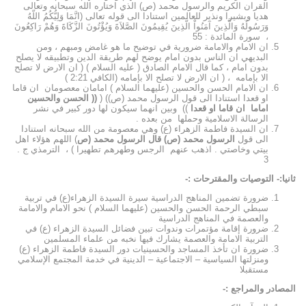
القران الكريم والرسول محمد (ص) الذي اختاره الله سبحانه وتعالى
هديا وبشيرا ونذير للعالمين استنادا الى قوله تعالى (انَّمَا وَلِيُّكُمُ اللّهُ
وَرَسُولُهُ وَالَّذِينَ آمَنُواْ الَّذِينَ يُقِيمُونَ الصَّلاَةَ وَيُؤْتُونَ الزَّكَاةَ وَهُمْ رَاكِعُونَ
، سورة المائدة : 55
ان الامام والامامة ضرورية في توضيح ما هو غامض ومبهم ، ومن
البديهي ان الناس بدون امام يوضح لهم طريقة الدين وتطبيقه لا يصلح
بدون امام ، كما قال الامام الصادق ( عليه السلام ) ( ان الارض لا تصلح
الا بإمامه ، ( ان الارض لا تصلح الا بإمامه (الكافي 2:21 )
ان الامام الحسن والحسين (عليهما السلام ) امامان معصومان ان قاما
او قعدا استنادا الى قول الرسول محمد (ص)) (
(( الحسن والحسين
اماما ان قاما او قعدا
)) وبين انهما سيكون لها دور كبير في نشر
الرسالة الاسلامية وحملها من بعده .
ان السيدة فاطمة الزهراء (ع) وهي معصومة من الله سبحانه استنادا
الى قول
الرسول محمد (ص)
قال الرسول محمد (ص
) اللهم هؤلاء اهل
بيتي وخاصتي . اذهب عنهم الرجس وطهرهم تطهيرا ) ،
الترمذي ج .
3
ثانيا:- التوصيات والمقترحات :-
ضرورة تضمين المناهج الدراسية سيرة السيدة الزهراء(ع) في تربية
سبطي الرحمة الحسن والحسين (عليهما السلام ) نحو الامام والامامة
والعصمة في المناهج الدراسية
ضرورة إقامة مؤتمرات وندوات تبين فضائل السيدة الزهراء (ع) في
التربية الامامة والعصمة يشارك فيها نخبه من علماء المسلمين
ضرورة ان تأخذ المساجد والحسينيات دور السيدة فاطمة الزهراء (ع)
ومنزلتها السياسية – الاجتماعية – الدينية في خدمة المجتمع الإسلامي
مستقبلا
المصادر والمراجع :-