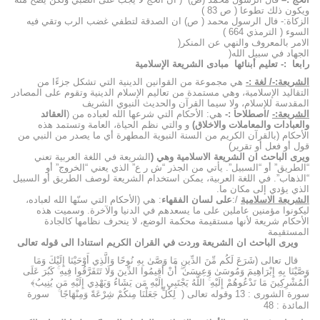
ويكون ذلك تطوعا ( ص 83 )
الزكاة:- فال الرسول محمد ( ص) ان الصدقة لتطفي غضب الرب وتقي فيه
السوء ( الترمذي 664 )
الامر بالمعروف والنهي عن المنكر(
الجهاد في سبيل الله(
رابعا :- تعليم أبنائها مبادى الشريعة الإسلامية
الشريعة:-/ لغة :-
هي مجموعة من القوانين الدينية التي تشكل جزءًا من
التقاليد الإسلامية، وهي مستمدة من تعاليم الإسلام الدينية وتقوم على المصادر
المقدسة للإسلام، ولا سيما القرآن والحديث النبوي الشريف
الشريعة:-
/اصطلاحا :-
هي: الأحكام التي شرعها الله لعباده من (
العقائد
والعبادات والمعاملات والاخلاق)
و والتي نظم الحياة، العامة وتستمد هذه
الأحكام (بالقرآن الكريم من السنة النبوية المطهرة أي ما يصدر من النبي من
قول أو فعل أو تقرير)
ويرى الباحث ان الشريعة الاسلامية وهي (
الشريعة في اللغة العربية تعني
“الطريق” أو “السبيل”. يأتي من الجذر “ش ر ع” الذي يعني “الخروج” أو
“الذهاب”. في اللغة العربية، يمكن استخدام الشريعة لوصف الطريق أو السبيل
الذي يؤدي إلى مكان ما.
الشريعة الاسلامية
/:
على لسان الفقهاء
: هي (الأحكام التي سنّها الله لعباده،
ليكونوا مؤمنين عاملين على ما يسعدهم في الدنيا والآخرة. وسميت هذه
الأحكام شريعة لأنها مستقيمة محكمة الوضع، لا ينحرف نظامها كالجادة
المستقيمة
ويرى الباحث ان الشريعة وردت في القران الكريم استنادا الى قوله تعالى
قال تعالى (شَرَعَ لَكُم مِّنَ الدِّينِ مَا وَصَّىٰ بِهِ نُوحًا وَالَّذِي أَوْحَيْنَا إِلَيْكَ وَمَا
وَصَّيْنَا بِهِ إِبْرَاهِيمَ وَمُوسَىٰ وَعِيسَىٰ ۖ أَنْ أَقِيمُوا الدِّينَ وَلَا تَتَفَرَّقُوا فِيهِ ۚ كَبُرَ عَلَى
الْمُشْرِكِينَ مَا تَدْعُوهُمْ إِلَيْهِ ۚ اللَّهُ يَجْتَبِي إِلَيْهِ مَن يَشَاءُ وَيَهْدِي إِلَيْهِ مَن يُنِيبُ﴾
سورة الشورى : 13 وقوله تعالى ( لِكُلٍّ جَعَلْنَا مِنكُمْ شِرْعَةً وَمِنْهَاجًا ۚ سورة
المائدة : 48