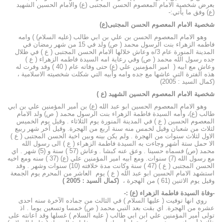
بعرض شخصية الامام المعصوم الحسن المجتبى (ع) والامام الحسين الشهيد
(ع) وفق ما يأتي:-
شخصية الامام المعصوم الحسن المجتبى(ع)
وهو الامام المعصوم الحسن بن علي بن ابي طالب (عليه السلام) ) وامه
فاطمه الزهراء بنت الرسول محمد ( ص) ولد في 15 من شهر رمضان في
المدينة المنورة عام 3/ه وعاش خلالها الامام الحسن المجتبى ( ع ) في ظلال
جده رسول الله محمد ( ص) وفي رعاية امه السيدة فاطمه الزهراء ( ع )
وعاش مع ابيه ( امير المؤمنين علي (ع) حتى وفاته عام ( 40 ) وقد وفرت له
هذه الفترة التي عاشها مع جده وامه وأبيه التي شكلت شخصيته الاسلامية ،
(كمال السيد : 2005)
شخصية الامام المعصوم الحسين الشهيد (ع )
وهو الامام المعصوم الحسين ابو عبد الله (ع) بن أمير المؤمنين علي بن ابي
طالب (ع)، وأمه السيدة فاطمة الزهراء بنت الرسول محمد ( ص) ولد الامام
المعصوم الحسين ( ع ) في المدينة المنورة يوم الثلاثاء . وقيل يوم الخميس
لثلاث من شعبان وقيل لخمس منه سنة اربع من الهجرة. وقيل آخر شهر ربيع
الاول لثلاث سنوات من الهجرة . ولم يكن بينه وبين اخية الحسن المجتبى ( ع )
الا حمل ستة أشهر وجاءت به السيدة فاطمة الزهراء ( ع ) الى رسول الله
محمد (ص) فسماه حسينا . وعق عنه كبشا . وعاش (57 ) سنة و (5) شهر . اي
مع رسول الله (7) سنوات. ومع ابيه امير المؤمنين علي (ع) (37 ) سنه ومع اخيه
الحسن المجتبى ( ع ) (47 ) سنة وكانت مدة خلافته (10) سنوات وشهر . وقد
استشهد الامام الحسين ابو عبد الله ( ع ) يوم العاشر من المحرم يوم الجمعة
وقيل يوم الاثنين (61 ) من الهجرة ،
(كمال السيد : 2005 )
-وفاة السيدة فاطمة الزهراء (ع) :-
روي انها توفيت ( عليها السلام ) في الثالث من جماده الآخرة سنه احدى
عشره من الهجرة. اي بقت بعد النبي محمد ( ص) خمسا وتسعين يوما . اذ
تولى أمير المؤمنين علي ابن ابي طالب ( عليه السلام ) غسلها وقد اعانته على