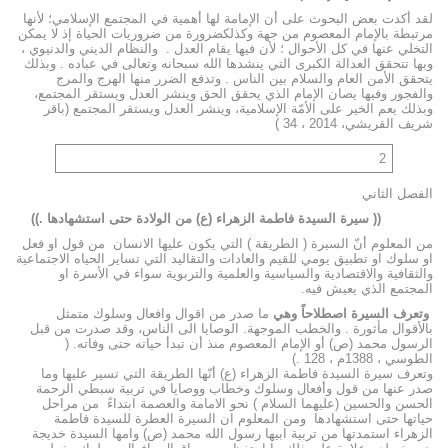
لقد أكدت بعض البحوث على أن الإمامة لها أهمية في المجتمع الإسلامي؛ لأنها
مرتبطة بالإمام المعصوم من جهة وكذلكضرورة من ضروريات الحياة إذ لا يمكن
التخلي عنها في كل الأحوال ؛ لأن فيها يقام العدل . والنظام الديني والدنيوي ،
وبها تتحقق العدالة الكبرى التي ينشدها الله سبحانه وتعالى في عباده . وبذلك
يتحقق الأمن العام والسلام بين الناس . وتدفع الضرر منها الهرج والمرج
والفجور وفيها يصان الإمام الذي يحقق الحق وينشر العدل ويستقر المجتمع،
وبذلك يعم الخير على الأمّة الإسلامية، وينشر العدل ويستقر المجتمع (باقر
شريف القريشي، 2014 ، 34 )
2
الفصل الثاني
(( سيرة السيدة فاطمة الزهراء (ع) من الولادة حتى استشهادها .))
من المعلوم أنّ السيرة ( الطريقة ) التي يكون عليها الانسان من قول او فعل
او سلوك او تطبيق يومي للقيم والعادات والتقاليد التي تساير الحياه الاجتماعية
والثقافية والاقتصادية والسياسية والعلمية والتربوية سواء في الأسرة او
المجتمع الذي يعيش فيه.
وتعرف السيرة اصطلاحاً وهي
ما صدر من اقوال وافعال وسلوك متمثل
بالأقوال مأثورة . والخطب الموجهة. الوصايا الى الناس، وقد صدرت من قبل
الرسول محمد (ص) أو الإمام المعصوم منذ أن تبدأ حياته حتى وفاته. (
الطوسي ، 1388م ، 128 .)
وتعرف سيرة السيدة فاطمة الزهراء (ع) أنّها الطريقة التي تسير عليها وما
صدر عنها من قول وأفعال وسلوك وخطاب ووصايا في تربية سبطي الرحمة
الحسن والحسين (عليهما السلام ) نحو الامامة والعصمة ابتداءً من مراحل
حياتها حتى استشهادها ومن المعلوم ان السيرة العطرة للسيدة فاطمة
الزهراء استمدتها من تربية ابيها رسول الله محمد (ص) وامها السيدة خديجة