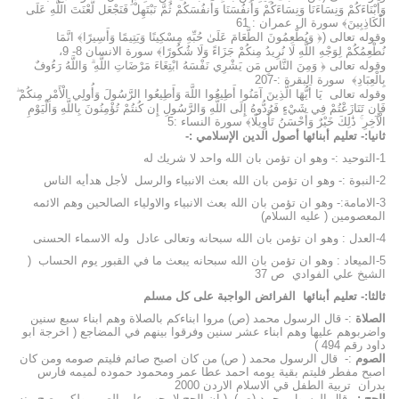
وَأَبْنَاءَكُمْ وَنِسَاءَنَا وَنِسَاءَكُمْ وَأَنفُسَنَا وَأَنفُسَكُمْ ثُمَّ نَبْتَهِلْ فَنَجْعَل لَّعْنَتَ اللَّهِ عَلَى
الْكَاذِبِينَ﴾ سورة ال عمران : 61
وقوله تعالى (﴿ وَيُطْعِمُونَ الطَّعَامَ عَلَىٰ حُبِّهِ مِسْكِينًا وَيَتِيمًا وَأَسِيرًا﴾ انَّمَا
نُطْعِمُكُمْ لِوَجْهِ اللَّهِ لَا نُرِيدُ مِنكُمْ جَزَاءً وَلَا شُكُورًا﴾ سورة الانسان 8- 9،
وقوله تعالى ﴿ وَمِنَ النَّاسِ مَن يَشْرِي نَفْسَهُ ابْتِغَاءَ مَرْضَاتِ اللَّهِ ۗ وَاللَّهُ رَءُوفٌ
بِالْعِبَادِ﴾ سورة البقرة :-207
وقوله تعالى يَا أَيُّهَا الَّذِينَ آمَنُوا أَطِيعُوا اللَّهَ وَأَطِيعُوا الرَّسُولَ وَأُولِي الْأَمْرِ مِنكُمْ ۖ
فَإِن تَنَازَعْتُمْ فِي شَيْءٍ فَرُدُّوهُ إِلَى اللَّهِ وَالرَّسُولِ إِن كُنتُمْ تُؤْمِنُونَ بِاللَّهِ وَالْيَوْمِ
الْآخِرِ ۚ ذَٰلِكَ خَيْرٌ وَأَحْسَنُ تَأْوِيلًا﴾ سورة النساء :5
ثانيا:- تعليم أبنائها أصول الدين الإسلامي :-
1-التوحيد :- وهو ان تؤمن بان الله واحد لا شريك له
2-النبوة :- وهو ان تؤمن بان الله بعث الانبياء والرسل لأجل هدأيه الناس
3-الامامة:- وهو ان تؤمن بان الله بعث الانبياء والاولياء الصالحين وهم الائمه
المعصومين ( عليه السلام)
4-العدل : وهو ان تؤمن بان الله سبحانه وتعالى عادل وله الاسماء الحسنى
5-الميعاد : وهو ان تؤمن بان الله سبحانه يبعث ما في القبور يوم الحساب (
الشيخ علي الفوادي ص 37
ثالثا:- تعليم أبنائها الفرائض الواجبة على كل مسلم
الصلاة
:- قال الرسول محمد (ص) مروا ابناءكم بالصلاة وهم ابناء سبع سنين
واضربوهم عليها وهم ابناء عشر سنين وفرقوا بينهم في المضاجع ( اخرجة ابو
داود رقم 494 )
الصوم
:- قال الرسول محمد ( ص) من كان اصبح صائم فليتم صومه ومن كان
اصبح مفطر فليتم بقية يومه احمد عطا عمر ومحمود حموده لميمه فارس
بدران تربية الطفل قي الاسلام الاردن 2000
الحج :
–
قال الرسول محمد (ص) ( ان الحج لا يجب على الصبي ولكن يصح منه