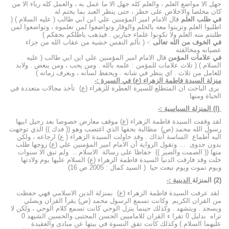
جهل الا مواضع العلم ، والعلم كله جهل الا ما عمل به ، والعمل كله رياء الا من
كان مخلصا والاخلاص على خطر ، حتى ينظر العبد بما يختم له
في طلب العلم
قال الامام امير المؤمنين علي ابن ابي طالب ( عليه السلام ) (
اطلبوا العلم وتزينوا معه بالحلم والوقار وتواضعوا لمن تعلموه ، وتواضعوا لمن
طلبتم منه العلم ولا تكونوا علماء جبارين . فيذهب باطلكم بحقكم )
في الخوف من الله تعالى
:- ( تألم النفس خشية من عقاب الله من جزاء
عصيانه ومخالفته
في علامات المؤمن
قال الامام امير المؤمنين علي ابن ابي طالب ( عليه
السلام ) ( ثلاث علامات للمؤمن : علمه بالله . ومن يحب ، ومن يبغض . ولابد
للعامل من ثلاث . اي ينظر في شانه . ويحفظ لسانه ، ويعرف زمانه )
منزلة السيدة فاطمة الزهراء (ع) في السيرة :-
يرى الباحث ان المتطلع للسيرة العطرة للزهراء (ع) تأخذ مجالات متعددة في
الحياة ومنها
(ا) المنزلة السياسية :-
لقد وقفت السيدة فاطمة الزهراء (ع) موقف معارض خصوصا بعد رحيل ابيها
رسول الله محمد (ص) مطالبة بحقها الذي اغتصب وهو (( فدك )) الذي توجهت
اليه أطماع الساسة آنذاك . وقد حاولت السيدة الزهراء ( ع) ارجاعه ، ولكن
بدون جدوى … وتقول الرواية أن الامام امير المؤمنين علي (ع) زوجها طلب
منها (( الصمت والصبر )) حفاظا على رسالة الاسلام .. ولم تبق الا سنوات
خلت وقد فارقت الدنيا السيدة فاطمة الزهراء (ع) السلام عليها يوم ولادتها
ويوم تموت ويوم تبعث حيا ( السيد كمال : 2005 ص 16)
(2) المنزلة
الدينية :-
لقد عرفت السيدة فاطمة الزهراء (ع) بمنزلة الدين الاسلامي فهي حفظت
من القران الكريم وكانت تسمع الرسول محمد (ص) يقرأ القران ويصلي
ويسجد . ويتشهد . وكذلك حينما ينزل الوحي كانت تسمع كلام الوحي ، ولكن لا
تراه بدليل 0 تقرا ء القران للاماميين الحسن المجتبى والحسين الشيهد 0
عليهما السلام ) وكذلك كانت تفق النسوة في بيتها عن مبادى والعقيدة