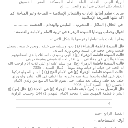
الرياء .الجنب – الغفله – العلة – الذله – المسكنة – الفقر – الفسوق –
الفساد بكل اشكال في البر والبحر …..الخ
سابعا:- تعليم أبنائها العادات والشعائر الإسلامية – المباحة وغير المباحة كما
اكد عليها الشريعة الإسلامية
في الحلال
(
الماكل – المشرب – الملبس والهندام – الحشمة …………
اقوال وخطب ووصايا السيدة الزهراء في تربية الامام والامامة والعصمة
:-
وقام الباحث باستنباطها وعرضها بالشكل الاتي
:-
قال السيدة فاطمة الزهراء
(ع) ( نحن وسيلته في خلقه . ونحن خاصته . ومحل
قدسه ونحن حجته في غيببته ونحن ورثه انبيائه،
قالت السيدة فاطمة الزهراء
(ع) ( الهي وسيدى ، اسالتك بالذي اصطفيتهم .
وببكاء والدتي في مفاقتني . ان تغفر لعصاة شيعتي وشيعة ذريتي .
قالت السيدة فاطمة الزهراء
(ع)( من سلم عليه او علي ثلاث ايام اوجب الله
له الجنة في حياته او حياته وبعد موتنا كمال السيد :- 2005
قالت السيدة فاطمة الزهراء (ع) في الامام الحج (ع) (
اما والله ولو تركوا
الحق على اهله واتبعوا سنة نبيه وعترته ما اختلف في الله اثنان ولو ورثها
خلف بعد خلف وسلف بعد سلف حتى يقوم قائمنا التاسع من ولدي الامام
الحسين (ع) السيد كمال :2005
قال الرسول محمد (ص) لابنته فاطمة الزهراء (ع) في الحجة (ع) قال (ص) (
((
ابشر يا فطمة المهدي منك ) معجم الامام المهدي 1/ 144 وحسب الراوية
4
الفصل الرابع :-ضم
أولا:- الاستنتاجات :-