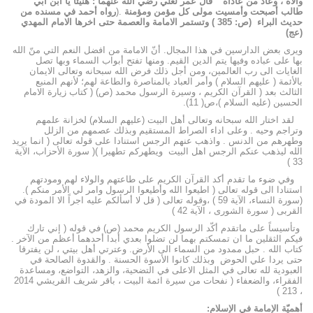
والاه ، وعاد من عاداه
“
قال عمر لعلي رضي الله عنهما : هنيئا يا ابن أبي
طالب أصبحت وأمسيت مولى كل مؤمن ومؤمنة
.(
رواه أحمد في مسنده من
حديث البراء (ص: 385 )
وتستمر الامامة والعصمة حتى اخرها الامام المهدي
(عج)
ويرى بعض الدارسين في هذا المجال. أنّ الامامة من افضل النعم التي منّ الله
بها على عباده وفيها يتم الدين القيم. ومنها تفتح أبواب السماء وبها تصل
الغايات الى رب العالمين، ومن أجل ذلك فرض الله سبحانه وتعالى الايمان
بالأئمة ( عليهم السلام ) وأمر العباد بالمناصرة والطاعة لهم؛ لأنهم المنبع
الثالث بعد ( القرآن الكريم ، وسيرة الرسول محمد (ص) ( كتاب زيارة الامام
الحسين (عليه السلام )،ص( 11).
لقد اختار الله سبحانه وتعالى أهل البيت (عليهم السلام) لخزانة علمهم
وتراجم وحيه . وعلى اداء الصراط المستقيم وبذلك عصمهم من الزلل
وطهرهم من الدنس . واذهب عنهم الرجس استنادا على قوله تعالى ( انما يريد
الله ليذهب عنكم الرجس اهل البيت ويطهركم تطهيرا )( سورة الأحزاب، الآية
33 )
وفي ضوء ما تقدم أكد القرآن الكريم على طاعتهم والولاء لهم ومودتهم
استنادا الى قوله تعالى ( اطيعوا الله وأطيعوا الرسول وامر لي الأمر منكم ).
(سورة النساء، الآية 59 ) ،وقوله تعالى ( قل لا أسألكم عليه اجراً الا المودة في
القربى ( سورة الشورى ، الآية 42 )
وتأسيساً على ماتقدم أكّد الرسول الكريم محمد (ص) في قوله ( إني تارك
فيكم الثقلين ما ان تمسكتم بهما لن تضلوا بعدي أبدا أحدهما أعظم من الآخر .
كتاب الله . حبل ممدود من السماء الى الأرض. وعترتي أهل بيتي ، لن يفترقا
حتى يردا علي الحوض وبذلك كانوا الأسوة الحسنة . والقدوة الصالحة في
العبودية لله تعالى في المثل الاعلى في التضحية، والزهد، التواضع، ومساعدة
الفقراء، والضعفاء ( نفحات من سيرة ائمة البيت ، باقر شريف القريشي 2014
، 213 )
أهميّة الإمامة في الإسلام: