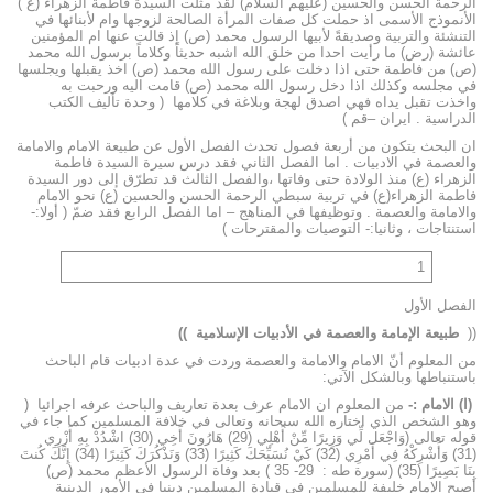
الرحمة الحسن والحسين (عليهم السلام) لقد مثلت السيدة فاطمة الزهراء (ع )
الأنموذج الأسمى اذ حملت كل صفات المرأة الصالحة لزوجها وام لأبنائها في
التنشئة والتربية وصديقةً لأبيها الرسول محمد (ص) إذ قالت عنها ام المؤمنين
عائشة (رض) ما رأيت احدا من خلق الله اشبه حديثاً وكلاماً برسول الله محمد
(ص) من فاطمة حتى اذا دخلت على رسول الله محمد (ص) اخذ يقبلها ويجلسها
في مجلسه وكذلك اذا دخل رسول الله محمد (ص) قامت اليه ورحبت به
واخذت تقبل يداه فهي اصدق لهجة وبلاغة في كلامها
( وحدة تأليف الكتب
الدراسية . ايران –قم )
ان البحث يتكون من أربعة فصول تحدث الفصل الأول عن طبيعة الامام والامامة
والعصمة في الادبيات . اما الفصل الثاني فقد درس سيرة السيدة فاطمة
الزهراء (ع) منذ الولادة حتى وفاتها ،والفصل الثالث قد تطرّق إلى دور السيدة
فاطمة الزهراء(ع) في تربية سبطي الرحمة الحسن والحسين (ع) نحو الامام
والامامة والعصمة . وتوظيفها في المناهج – اما الفصل الرابع فقد ضمّ ( أولا:-
استنتاجات ، وثانيا:- التوصيات والمقترحات )
1
الفصل الأول
((
طبيعة الإمامة والعصمة في الأدبيات الإسلامية ))
من المعلوم أنّ الامام والامامة والعصمة وردت في عدة ادبيات قام الباحث
باستنباطها وبالشكل الآتي:
(ا) الامام :-
من المعلوم ان الامام عرف بعدة تعاريف والباحث عرفه اجرائيا (
وهو الشخص الذي اختاره الله سبحانه وتعالى في خلافة المسلمين كما جاء في
قوله تعالى (وَاجْعَل لِّي وَزِيرًا مِّنْ أَهْلِي (29) هَارُونَ أَخِي (30) اشْدُدْ بِهِ أَزْرِي
(31) وَأَشْرِكْهُ فِي أَمْرِي (32) كَيْ نُسَبِّحَكَ كَثِيرًا (33) وَنَذْكُرَكَ كَثِيرًا (34) إِنَّكَ كُنتَ
بِنَا بَصِيرًا (35) (سورة طه : 29- 35 ) بعد وفاة الرسول الأعظم محمد (ص)
أصبح الإمام خليفة للمسلمين في قيادة المسلمين دينيا في الأمور الدينية