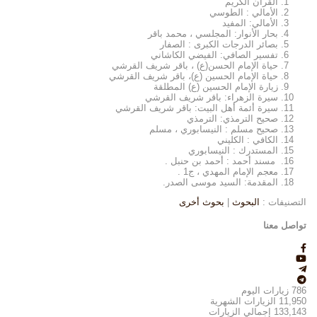
القرآن الكريم
الأمالي : الطوسي
الأمالي: المفيد
بحار الأنوار: المجلسي ، محمد باقر
بصائر الدرجات الكبرى : الصفار
تفسير الصافي: الفيضي الكاشاني
حياة الإمام الحسن(ع) ، باقر شريف القرشي
حياة الإمام الحسين (ع)، باقر شريف القرشي
زيارة الإمام الحسين (ع) المطلقة
سيرة الزهراء: باقر شريف القرشي
سيرة أئمة أهل البيت: باقر شريف القرشي
صحيح الترمذي: الترمذي
صحيح مسلم : النيسابوري ، مسلم
الكافي : الكليني
المستدرك : النيسابوري
مسند أحمد : أحمد بن حنبل .
معجم الإمام المهدي ، ج1 .
المقدمة: السيد موسى الصدر.
التصنيفات :
البحوث
|
بحوث أخرى
تواصل معنا
786
زيارات اليوم
11,950
الزيارات الشهرية
133,143
إجمالي الزيارات