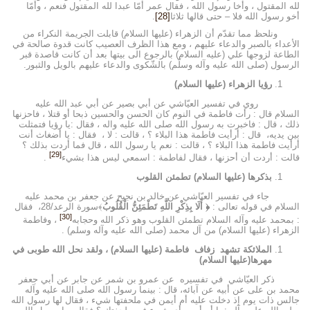
لله المقتول ، وأخا رسول الله ، فقال عمر أمّا عبدا لله المقتول فنعم ، وأمّا
أخو رسول الله فلا – حتى قالها ثلاثا
[28]
.
ونلحظ مما تقدّم أن الزهراء (عليها السلام) قابلت الجريمة النكراء من
الأعداء بالصبر والدعاء عليهم ، ومع هذا الظرف العصيب كانت قدوة صالحة في
الطاعة لزوجها علي (عليه السلام) بالرجوع الى بيتها بعد أن كانت قاصدة قبر
الرسول (صلى الله عليه وآله وسلّم) بالشّكوى والدعاء عليهم بالويل والثبور.
رؤيا الزهراء (عليها السلام)
روي في تفسير العيّاشي عن أبي بصير عن أبي عبد الله عليه
السلام قال : رأت فاطمة في النوم كان الحسن والحسين ذبحا أو قتلا ، فاحزنها
ذلك ، قال : فاخبرت به رسول الله صلى الله عليه واله ، فقال :يا رؤيا فتمثلت
بين يديه، قال : أرأيت فاطمة هذا البلاء ؟ ، قالت : لا ، فقال : يا أضغاث أنت
أرأيت فاطمة هذا البلاء ؟ ، قالت : نعم يا رسول الله ، قال فما أردت بذلك ؟
[29]
قالت : أردت أن أحزنها ، فقال لفاطمة : اسمعي ليس هذا بشيء
.
بذكرها (عليها السلام) تطمئن القلوب
جاء في تفسير العيّاشي عن خالد بن نجيح عن جعفر بن محمد عليه
السلام في قوله تعالى :
﴿ أَلَا بِذِكْرِ اللَّهِ تَطْمَئِنُّ الْقُلُوبُ
﴾سورة الرعد/28، فقال
[30]
: بمحمد عليه وآله السلام تطمئن القلوب وهو ذكر الله وحجابه
، وفاطمة
الزهراء (عليها السلام) من آل محمد (صلى الله عليه وآله وسلم) .
الملائكة تشهد زفاف فاطمة (عليها السلام) ،
ولقد نحل الله طوبى في
مهرها(عليها السلام)
ذكر العيّاشي في تفسيره عن عمرو بن شمر عن جابر عن أبي جعفر
محمد بن على عن أبيه عن آبائه، قال : بينما رسول الله صلى الله عليه وآله
جالس ذات يوم إذ دخلت عليه أم أيمن في ملحفتها شيء ، فقال لها رسول الله