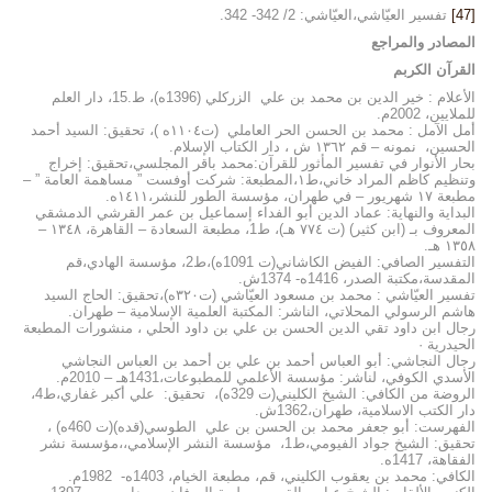
[47]
تفسير العيّاشي،العيّاشي: 2/ 342- 342.
المصادر والمراجع
القرآن الكربم
الأعلام : خير الدين بن محمد بن علي الزركلي (1396ه)، ط.15، دار العلم
للملايين، 2002م.
أمل الآمل : محمد بن الحسن الحر العاملي (ت١١٠٤ه )، تحقيق: السيد أحمد
الحسين، نمونه – قم ١٣٦٢ ش ، دار الكتاب الإسلام.
بحار الأنوار في تفسير المأثور للقرآن:محمد باقر المجلسي،تحقيق: إخراج
وتنظيم كاظم المراد خاني،ط١،المطبعة: شركت أوفست ” مساهمة العامة ” –
مطبعة ١٧ شهريور – في طهران، مؤسسة الطور للنشر،١٤١١ه.
البداية والنهاية: عماد الدين أبو الفداء إسماعيل بن عمر القرشي الدمشقي
المعروف بـ (ابن كثير) (ت ٧٧٤ هـ)، ط1، مطبعة السعادة – القاهرة، ١٣٤٨ –
١٣٥٨ هـ.
التفسير الصافي: الفيض الكاشاني(ت 1091ه)،ط2، مؤسسة الهادي،قم
المقدسة،مكتبة الصدر، 1416ه- 1374ش.
تفسير العيّاشي : محمد بن مسعود العيّاشي (ت٣٢٠ه)،تحقيق: الحاج السيد
هاشم الرسولي المحلاتي، الناشر: المكتبة العلمية الإسلامية – طهران.
رجال ابن داود تقي الدين الحسن بن علي بن داود الحلي ، منشورات المطبعة
الحيدرية ·
رجال النجاشي: أبو العباس أحمد بن علي بن أحمد بن العباس النجاشي
الأسدي الكوفي، لناشر: مؤسسة الأعلمي للمطبوعات،1431هـ – 2010م.
الروضة من الكافي: الشيخ الكليني(ت 329ه)، تحقيق: علي أكبر غفاري،ط4،
دار الكتب الاسلامية، طهران،1362ش.
الفهرست: أبو جعفر محمد بن الحسن بن علي الطوسي(قده)(ت 460ه) ،
تحقيق: الشيخ جواد الفيومي،ط1، مؤسسة النشر الإسلامي،،مؤسسة نشر
الفقاهة، 1417ه.
الكافي: محمد بن يعقوب الكليني، قم، مطبعة الخيام، 1403ه- 1982م.