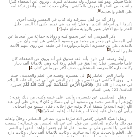
عاميَا فتبصّر وهو ثقة صدوق، وله مصنفات كثيرة، ، ويروي عن الضعفاء كثيرًا
ويلقب بأبي النضر المعروف بالعيّاشي ، وكان حديث السن، وأنفق تركة أبيه
[i]
على العلم والحدبث
.
وذكر أنّه من أهل سمرقند وله كتاب في التفسير وكتب أخرى
ذكرها ابن اسحاق النديم ، و قيل: إنه من بني تميم. يكنى أبا النضر. جليل
القدر واسع الأخبار بصير بالرواية مطلع عليه
[2]
.
ذكر الطوسي أنه أخبر بجميع كتبه و رواياته جماعة من أصحابنا عن
أبي المفضل عن جعفر بن محمد بن مسعود العيّاشي عن أبيه، وأن من
تلامذته ،علي بن حسنويه الكرماني،وأورده ا في طبقة مَن روى عنهم الأئمة
[3]
عليهم السلام
.
وأيضًا وصفه ابن داود بأنه ثقة صدوق غير أنه يروي عن الضعفاء، كان
عاميا فاستبصر، قيل: إنه أنفق في العلم تركة أبيه وهي ثلاثمائة ألف دينار
وكانت داره كالمدرسة للمشتغلين، صنف أكثر من مائتي كتاب
[4]
.
وأشار الحر العاملي
[5]
الى تفسيره وفضله في العلم والحديث ، حيث
قال: روى العيّاشي في تفسيره عن داود الرقي عن أبي عبد الله عليه السلام
في حديث: ان الله قال:
﴿ادْخُلُوا الْأَرْضَ الْمُقَدَّسَةَ الَّتِي كَتَبَ اللَّهُ لَكُمْ
﴾سورة
المائدة/ 21 ؛ يعني الشام.
ونقل المجلسي عن تفسيره ، وأثنى على علمه وكتبه، من ذلك قوله :
((وزعم أبو النضر محمد بن مسعود أن ابن مسكان كان لا يدخل على أبي عبد
الله (عليه السلام) شفقة أن لا يوفيه حق إجلاله ، فكان يسمع من أصحابه،
ويأبى أن يدخل عليه إجلالا له وإعظاما له (عليه السلام)))
[6]
.
ونقل السيّد الخوئي (قدس الله سرّه) ماورد عنه في المصادر ، وحللّ وثقاته
من ذلك ما ذكره النّجاشي من قول أبي عبدالله الحسين بن عبيدالله : سمعت
القاضي أبا الحسن علي بن محمد : قال لنا أبو جعفر الزاهد : أنفق أبو النضر
على العلم والحديث تركة أبيه سائرها ، وكانت ثلاثمائة ألف دينار ، وكانت داره
كالمسجد ، بين ناسخ ، أو مقابل ،أو قارئ ، أو معلق ، مملوءة من الناس ،