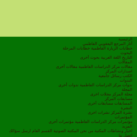
الرئيسية
أثار المرجع اليعقوبي الفاطمي
خطابات الزيارة الفاطمية
خطابات المرحلة
البحوث
التاريخ
اللغة العربية
بحوث أخرى
المقالات
مقالات مركز الدراسات الفاطمية
مقالات أخرى
اصدارات المركز
الكتب
رسائل جامعية
الندوات
ندوات مركز الدراسات الفاطمية
ندوات أخرى
المجلة
مجلة المركز
مجلات اخرى
مسابقات المركز
المسابقات
مسابقات أخرى
النشرة
نشرة المركز
نشرات اخرى
المؤتمرات
مؤتمرات مركز الدراسات الفاطمية
مؤتمرات أخرى
المزيد
اخبار ونشاطات
المكتبة
من نحن
المكتبة الصوتية
القسم العام
ارسل سؤالك
اتصل بنا