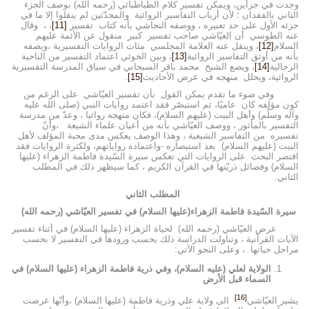
وجدت في جزأين، ويمكن تفسير كلام الطباطبائي (رحمه الله) بوصف الجزء
الثاني بالفقدان ؛ لأن أرباب التفاسير الروائية والمحدّثين لم ينقلوا إلا ما في
جزئه الأول على حد تعبيره ، ووصفه النجاشي بأنه كتاب تفسير
[11]
، ، وقال
عنه الطوسي أن العيّاشي صاحب تفسير كبير منقول عن الأئمة عليهم
السلام
[12]
، وينقل عنه العلامة المجلسي مثات الروايات التفسيرية ،ويصفه
بأنه من أوثق التفاسير الروائية
[13]
، وبين الخوئي اعتماد التفسير من الناحية
الرجالية
[14]
، ويضع الشيخ محمد باقر السبحاني في سياق المدرسة التفسيرية
الروائية، ويحلل منهجه في عرض الأحاديث
[15]
.
وفي ضوء ما تقدم يمكن القول بأن تفسير العيّاشي على الرغم من
كون مؤلفه كان عاميًا، ثم استبصّر فقد اعتمد روايات النبي (صلى الله عليه
وآله وسلّم) وأهل البيت (عليهم السلام)، فكان منهجه روائيا ، وعدّ من مدرسة
التفسير بالمأثور ، ووصف العيّاشي بأنه من أعيان علماء الشيعة ،وأنّ
تفسيره من التفاسير الشيعية ، وهذا الوصف يعكس مدى محبة المؤلف لأهل
البيت (عليهم السلام) بعد استبصاره -واعتماده رواياتهم، ولكثرة الروايات فقد
اقتصر البحث على الروايات التي تعكس سيرة السّيدة فاطمة الزهراء (عليها
السلام) وفضائل ذريّتها قي القرآن الكريم ، كما سيظهر ذلك في المطلب
الثاني.
المطلب الثاني
سيرة السّيدة فاطمة الزهراء(عليها السلام) في تفسير العيّاشي (رحمه الله)
عرض العيّاشي (رحمه الله) لحياة الزهراء (عليها السلام) في أثناء تفسير
الآيات القرآنية ، وتناولت الدراسة ذلك بحسب ورودها في التفسير لا بحسب
مراحل حياتها ، وعلى النحو الآتي:
الولاية لعلي (عليه السلام)، وفي ذرية فاطمة الزهراء (عليها السلام) في
السماء قبل الأرض
[16]
يشير العيّاشي
الى ولاية علي وذرية فاطمة (عليها السلام) ،وأنّها عرضت