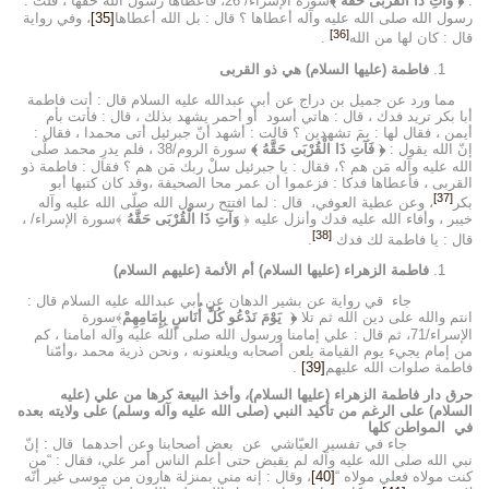
:
﴿ وَآتِ ذَا الْقُرْبَى حَقَّهُ ﴾
سورة الإسراء/ 26، فأعطاها رسول الله حقها ، قلت :
رسول الله صلى الله عليه وآله أعطاها ؟ قال : بل الله أعطاها
[35]
، وفي رواية
[36]
قال : كان لها من الله
.
فاطمة (عليها السلام) هي ذو القربى
مما ورد عن جميل بن دراج عن أبي عبدالله عليه السلام قال : أتت فاطمة
أبا بكر تريد فدك ، قال : هاتي أسود أو أحمر يشهد بذلك ، قال : فأتت بأم
أيمن ، فقال لها : بِمَ تشهدين ؟ قالت : أشهد أنّ جبرئيل أتى محمدا ، فقال :
إنّ الله يقول :
﴿ فَآتِ ذَا الْقُرْبَى حَقَّهُ ﴾
سورة الروم/38 ، فلم يدرِ محمد صلّى
الله عليه وآله مَن هم ؟، فقال : يا جبرئيل سلْ ربك مَن هم ؟ فقال : فاطمة ذو
القربى ، فأعطاها فدكا : فزعموا أن عمر محا الصحيفة ،وقد كان كتبها أبو
[37]
بكر
، وعن عطية العوفي، قال : لما افتتح رسول الله صلّى الله عليه وآله
خيبر ، وأفاء الله عليه فدك وأنزل عليه ﴿
وَآتِ ذَا الْقُرْبَى حَقَّهُ
﴾سورة الإسراء/ ،
[38]
قال : يا فاطمة لك فدك
.
فاطمة الزهراء (عليها السلام) أم الأئمة (عليهم السلام)
جاء قي رواية عن بشير الدهان عن أبي عبدالله عليه السلام قال :
انتم والله على دين الله ثم تلا
﴿ يَوْمَ نَدْعُو كُلَّ أُنَاسٍ بِإِمَامِهِمْ
﴾سورة
الإسراء/71، ثم قال : علي إمامنا ورسول الله صلى الله عليه وآله امامنا ، كم
من إمام يجيء يوم القيامة يلعن أصحابه ويلعنونه ، ونحن ذرية محمد ،وأمّنا
فاطمة صلوات الله عليهم
[39]
.
حرق دار فاطمة الزهراء (عليها السلام)، وأخذ البيعة كرها من علي (عليه
السلام) على الرغم من تأكيد النبي (صلى الله عليه وآله وسلم) على ولايته بعده
في المواطن كلها
جاء في تفسير العيّاشي عن بعض أصحابنا وعن أحدهما قال : إنّ
نبي الله صلى الله عليه وآله لم يقبض حتى أعلم الناس أمر علي، فقال : “من
كنت مولاه فعلي مولاه “
[40]
، وقال : إنه مني بمنزلة هارون من موسى غير أنّه