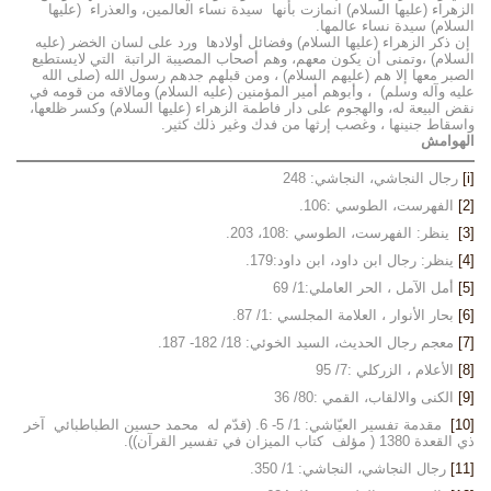
الزهراء (عليها السلام) انمازت بأنها سيدة نساء العالمين، والعذراء (عليها
السلام) سيدة نساء عالمها.
إن ذكر الزهراء (عليها السلام) وفضائل أولادها ورد على لسان الخضر (عليه
السلام) ،وتمنى أن يكون معهم، وهم أصحاب المصيبة الراتبة التي لايستطيع
الصبر معها إلا هم (عليهم السلام) ، ومن قبلهم جدهم رسول الله (صلى الله
عليه وآله وسلم) ، وأبوهم أمير المؤمنين (عليه السلام) ومالاقه من قومه في
نقض البيعة له، والهجوم على دار فاطمة الزهراء (عليها السلام) وكسر ظلعها،
واسقاط جنينها ، وغصب إرثها من فدك وغير ذلك كثير.
الهوامش
[i]
رجال النجاشي، النجاشي: 248
[2]
الفهرست، الطوسي :106.
[3]
ينظر: الفهرست، الطوسي :108، 203.
[4]
ينظر: رجال ابن داود، ابن داود:179.
[5]
أمل الآمل ، الحر العاملي:1/ 69
[6]
بحار الأنوار ، العلامة المجلسي :1/ 87.
[7]
معجم رجال الحديث، السيد الخوئي: 18/ 182- 187.
[8]
الأعلام ، الزركلي :7/ 95
[9]
الكنى والالقاب، القمي :80/ 36
[10]
مقدمة تفسير العيّاشي: 1/ 5- 6. (قدّم له محمد حسين الطباطبائي آخر
ذي القعدة 1380 ( مؤلف كتاب الميزان في تفسير القرآن)).
[11]
رجال النجاشي، النجاشي: 1/ 350.