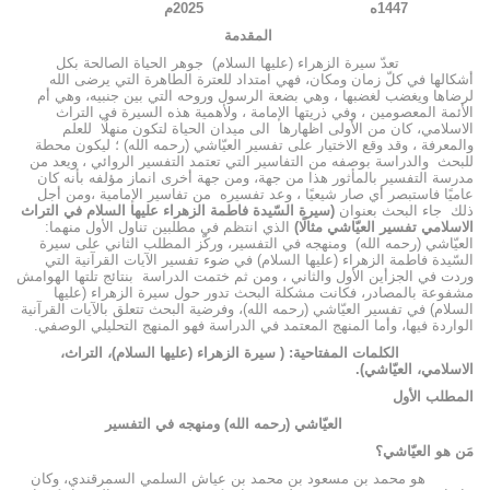
1447ه 2025م
المقدمة
تعدّ سيرة الزهراء (عليها السلام) جوهر الحياة الصالحة بكل
أشكالها في كلّ زمان ومكان، فهي امتداد للعترة الطاهرة التي يرضى الله
لرضاها ويغضب لغضبها ، وهي بضعة الرسول وروحه التي بين جنبيه، وهي أم
الأئمة المعصومين ، وفي ذريتها الإمامة ، ولأهمية هذه السيرة في التراث
الاسلامي، كان من الأولى اظهارها الى ميدان الحياة لتكون منهلُا للعلم
والمعرفة ، وقد وقع الاختيار على تفسير العيّاشي (رحمه الله) ؛ ليكون محطة
للبحث والدراسة بوصفه من التفاسير التي تعتمد التفسير الروائي ، ويعد من
مدرسة التفسير بالمأثور هذا من جهة، ومن جهة أخرى انماز مؤلفه بأنه كان
عاميًا فاستبصر أي صار شيعيًا ، وعد تفسيره من تفاسير الإمامية ،ومن أجل
ذلك جاء البحث بعنوان
(سيرة السّيدة فاطمة الزهراء عليها السلام في التراث
الاسلامي تفسير العيّاشي مثالًا)
الذي انتظم في مطلبين تناول الأول منهما:
العيّاشي (رحمه الله) ومنهجه في التفسير، وركّز المطلب الثاني على سيرة
السّيدة فاطمة الزهراء (عليها السلام) في ضوء تفسير الآيات القرآنية التي
وردت في الجزأين الأول والثاني ، ومن ثم ختمت الدراسة بنتائج تلتها الهوامش
مشفوعة بالمصادر، فكانت مشكلة البحث تدور حول سيرة الزهراء (عليها
السلام) في تفسير العيّاشي (رحمه الله)، وفرضية البحث تتعلق بالآيات القرآنية
الواردة فيها، وأما المنهج المعتمد في الدراسة فهو المنهج التحليلي الوصفي.
الكلمات المفتاحية: ( سيرة الزهراء (عليها السلام)، التراث،
الاسلامي، العيّاشي).
المطلب الأول
العيّاشي (رحمه الله) ومنهجه في التفسير
مَن هو العيّاشي؟
هو محمد بن مسعود بن محمد بن عياش السلمي السمرقندي، وكان