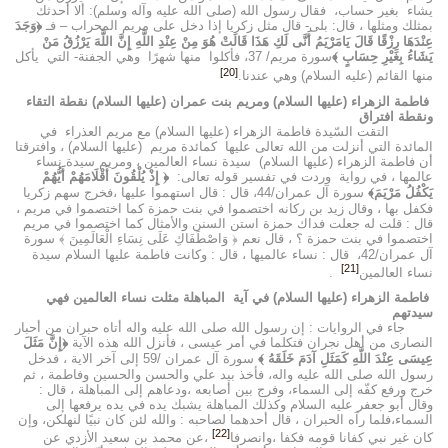
يشاء بغير حساب، فقال رسول الله (صلى الله عليه وآله وسلم): ألا أحدثك
بمثلك ومثلها ، قال: بلى- قال مثل زكريا إذا دخل على مريم المحراب – فـ
﴿وَجَدَ
عِنْدَهَا رِزْقًا قَالَ يَامَرْيَمُ أَنَّى لَكِ هَذَا قَالَتْ هُوَ مِنْ عِنْدِ اللَّهِ إِنَّ اللَّهَ يَرْزُقُ مَنْ
يَشَاءُ بِغَيْرِ حِسَابٍ ﴾
سورة مريم/ 37، فأكلوا منها شهرًا وهي الجفنة- التي يأكل
[20]
منها القائم (عليه السلام) وهي عندنا.
فاطمة الزهراء (عليها السلام) ومريم بنت عمران (عليها السلام) نقطة التقاء
ونقطة افتراق
التقت السّيدة فاطمة الزهراء (عليها السلام) مع مريم العذراء في
المائدة التي أنزلت من الله تعالى عليها كمائدة مريم (عليها السلام) ، وافترقتا
أن فاطمة الزهراء (عليها السلام) سيدة نساء العالمين ، ومريم سيدة نساء
عالمها ، في رواية وردت في تفسير قوله تعالى:
﴿ إِذْ يُلْقُونَ أَقْلَامَهُمْ أَيُّهُمْ
يَكْفُلُ مَرْيَمَ﴾
سورة آل عمران/44، قال : قال استهموا عليها ،فخرج سهم زكريا
فكفل بها ، وقال زيد بن ركانه اختصموا في بنت حمزة كما اختصموا في مريم ،
قال : قلت له جعلت فداك حمزة استن السنن والأمثال كما اختصموا في مريم
اختصموا في بنت حمزة ؟ ، قال نعم ﴿ وَاصْطَفَاكِ عَلَى نِسَاءِ الْعَالَمِينَ ﴾ سورة
آل عمران/42، قال : نساء عالميها ، قال : وكانت فاطمة عليها السلام سيدة
[21]
نساء العالمين
.
فاطمة الزهراء (عليها السلام) في آية المباهلة مثلت نساء العالمين فهي
سيدتهم
جاء في الروايات : إن رسول الله صلى الله عليه واله أتاه حبران من أحبار
النصارى من أهل نجران فتكلما في أمر عيسى ، فأنزل الله هذه الآية
﴿إِنَّ مَثَلَ
عِيسَى عِنْدَ اللَّهِ كَمَثَلِ آدَمَ خَلَقَهُ ﴾
سورة آل عمران /59 إلى آخر الاية ، فدخل
رسول الله صلى الله عليه واله، فأخذ بيد علي والحسن والحسين وفاطمة ، ثم
خرج ورفع كفّه إلى السماء، وفرج بين أصابعه ،ودعاهم إلى المباهلة ، قال :
وقال أبو جعفر عليه السلام وكذلك المباهلة يشبك يده في يده يرفعها إلى
السماء،فلما رآه الحبران ، قال أحدهما لصاحبه : والله لئن كان نبيًا لنهلكن، وإن
[22]
كان غير نبي كفانا قومه فكفا ،وانصرفا
،عن محمد بن سعيد الأزدي عن