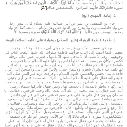
الكتاب هنا وذلك لقوله سبحانه:
﴿ ثُمَّ أَوْرَثْنَا الْكِتَابَ الَّذِينَ اصْطَفَيْنَا مِنْ عِبَادِنَا ﴾
سورة فاطر/32، فأنهم المرادون بالمصطفين هناك
[27]
.
إمامة المهدي (عج
)
جاء عن المفضل بن عمر عن أبي عبدالله عليه السلام قال : ليس رجل
من ولد فاطمة يموت ولا يخرج من الدنيا حتى يقرّ للإمام بامامته، كما أقرّ ولد
يعقوب ليوسف حين قالوا :
﴿ تَاللَّهِ لَقَدْ آثَرَكَ اللَّهُ عَلَيْنَا﴾
سورة يوسف/ 91.
ظلامة فاطمة الزهراء (عليها السلام) ، وقيادة علي (عليه السلام) للبيعة
ورد في تفسير العيّاشي عن سالم مولى أبي حذيفة ، وقنفذ ، وقمت
معهم ، فلما انتهينا إلى الباب فرأتهم فاطمة صلوات الله عليها أغلقت الباب في
وجوههم ، وهى لا تشك أن لا يدخل عليها الا باذنها ، فضرب عمر الباب برجله
فكسره وكان من سعف ، ثم دخلوا فاخرجوا عليا عليه السلام ملببا فخرجت
فاطمة عليها السلام فقالت : يا أبا بكر أتريد أن ترملني من زوجي ، والله لئن
لم تكف عنه لانشرَنّ شعري ولأشقنّ جيبي، ولأتينّ قبر أبي، ولأصيحنّ إلى ربّي ،
فأخذت بيد الحسن والحسين عليهم السلام ، وخرجت تريد قبر النبي صلى الله
عليه وآله، فقال علي عليه السلام لسلمان : أدرك ابنة محمد فأني أرى جنبتي
المدينة تكفيان ، والله ان نشرت شعرها ، وشقت جيبها وأتت قبر أبيها وصاحت
إلى ربّها لا يناظر بالمدينة أن يخسف بها ، وبمَن فيها ، فأدركها سلمان رضي
الله عنه، فقال : يا بنت محمد ان الله أنّما بعث أباك رحمة فارجعي ، فقالت : يا
سلمان يريدون قتل علي ما على علي صبر فدعني حتى آتي قبر أبي فانشر
شعري ، واشق جيبي ، وأصيح إلى ربي ، فقال سلمان : إنّي أخاف أن تسخف
بالمدينة ، وعلي بعثني اليك ،ويأمرك أن ترجعي إلى بيتك وتنصرفي ، فقالت :
اذا أرجع واصبر وأسمع له وأطيع ، قال : فأخرجوه من منزله ملببّا ، ومروا به
على قبر النبي عليه وآله السلام، قال : فسمعته يقول : ﴿ قَالَ ابْنَ أُمَّ إِنَّ الْقَوْمَ
اسْتَضْعَفُونِي﴾ سورة الأعراف/150 إلى آخر الآية، وجلس أبو بكر في سقيفة
بني ساعدة، وقدم علي، فقال له عمر : بايع ، فقال له علي : فإن أنا لم أفعل
فمه ؟ فقال له عمر : إذًا أضرب والله عنقك ، فقال له علي إذَا والله أكون عبدا