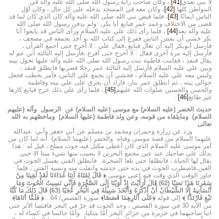
لا نبي بعدي
[41]
، وكان صاحب راية رسول الله صلى الله عليه وآله في
المواطن كلها
[42]
، وكان معه في المسجد يدخله على كل حال ، وكان أوّل
الناس ايمانًا
[43]
، فلما قبض نبي الله صلى الله عليه وآله كان الذي كان لما قد
قضى من الاختلاف وعمد عمر فبايع أبا بكر، ولم يدفن رسول الله صلى الله
عليه وآله بعد
[44]
، فلما رأى ذلك علي عليه السلام ورأى الناس قد بايعوا أبا
بكر خشي أن يفتتن الناس ففرغ إلى كتاب الله ،و أخذ يجمعه في مصحف ،
فأرسل أبوبكر إليه أن تعال فبايع ،فقال علي : لا أخرج حتى أجمع القرآن ،
فأرسل إليه مرة أخرى فقال : لا أخرج حتى أفرغ ،فأرسل إليه الثالثة ابن عم له
يقال قنفذ ، فقامت فاطمة بنت رسول الله صلى الله عليه وآله عليها تحول بينه
وبين علي عليه السلام فأرسل إليه الثالثة عمر رجلا فضربها فانطلق قنفذ ،
وليس معه علي عليه السلام ، فخشي أن يجمع علي الناس، فأمر بحطب فجعل
حوالي بيته ، ثم انطلق عمر بنار، فاراد أن يحرق على علي بيته وفاطمة
والحسن والحسين صلوات الله عليهم
[45]
، فلما رأى علي ذلك خرج فبايع كارها
غير طائع
[46]
.
حديث الخضر (عليه السلام) مع موسى (عليه السلام) عن الرسول وآله (عليهم
السلام) ومايلقاه من قومه، وعن ولد فاطمة (عليها السلام) وماخصّهم به الله
تعالى
ورد عن زرارة وحمران ومحمد بن مسلم عن أبي جعفر وأبي عبدالله
عليهما السلام من قصة موسى وفتاه والخضر (عليهما السلام) :أنه لما كان من
أمر موسى عليه السلام الذى كان أعطى مكتل فيه حوت مملح ، قيل له : هذا
يدلك على صاحبك عند عين مجمع البحرين لا يصيب منها شيء ميتا الا حيي
يقال لها الحياة ، فانطلقا حتى بلغا الصخرة، فانطلق الفتى يغسل الحوت في
العين،فاضطرب الحوت في يده حتى خدشه وانفلت منه ونسيه الفتى ، فلما
جاوز الوقت الذي وقت فيه اعني موسى
﴿ قَالَ لِفَتَاهُ آتِنَا غَدَاءَنَا لَقَدْ لَقِينَا مِنْ
سَفَرِنَا هَذَا نَصَبًا (62) قَالَ أَرَأَيْتَ إِذْ أَوَيْنَا إِلَى الصَّخْرَةِ فَإِنِّي نَسِيتُ الْحُوتَ وَمَا
أَنْسَانِيهُ إِلَّا الشَّيْطَانُ أَنْ أَذْكُرَهُ وَاتَّخَذَ سَبِيلَهُ فِي الْبَحْرِ عَجَبًا (63) قَالَ ذَلِكَ مَا كُنَّا
نَبْغِ فَارْتَدَّا ﴾
إلى قوله
﴿عَلَى آثَارِهِمَا قَصَصًا﴾
سورة القصص/ 64…
﴿ فَلَمَّا أَتَاهَا﴾
من الآية 30 في سورة القصص ، وجد الحوت قد خرّ في البحر فاقتصا الأثر حتى
اتيا صاحبهما في جزيرة من جزائر البحر أمّا متكيا، وأمّا جالسا في كساء له ،