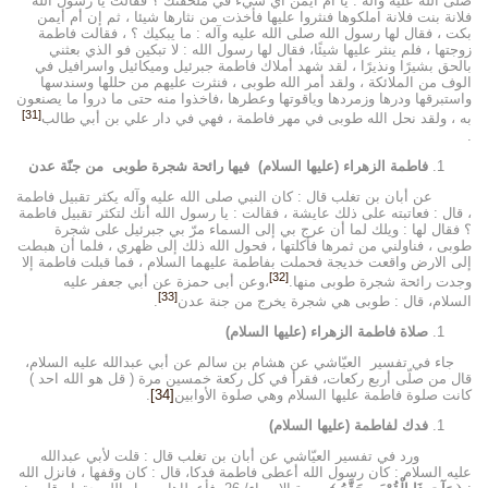
صلى الله عليه وآله : يا أم أيمن أي شيء في ملحفتك ؟ فقالت يا رسول الله
فلانة بنت فلانة املكوها فنثروا عليها فأخذت من نثارها شيئا ، ثم إن أم أيمن
بكت ، فقال لها رسول الله صلى الله عليه وآله : ما يبكيك ؟ ، فقالت فاطمة
زوجتها ، فلم ينثر عليها شيئًا، فقال لها رسول الله : لا تبكين فو الذي بعثني
بالحق بشيرًا ونذيرًا ، لقد شهد أملاك فاطمة جبرئيل وميكائيل واسرافيل في
الوف من الملائكة ، ولقد أمر الله طوبى ، فنثرت عليهم من حللها وسندسها
واستبرقها ودرها وزمردها وياقوتها وعطرها ،فاخذوا منه حتى ما دروا ما يصنعون
[31]
به ، ولقد نحل الله طوبى في مهر فاطمة ، فهي في دار علي بن أبي طالب
.
فاطمة الزهراء (عليها السلام) فيها رائحة شجرة طوبى من جنّة عدن
عن أبان بن تغلب قال : كان النبي صلى الله عليه وآله يكثر تقبيل فاطمة
، قال : فعاتبته على ذلك عايشة ، فقالت : يا رسول الله أنك لتكثر تقبيل فاطمة
؟ فقال لها : ويلك لما أن عرج بي إلى السماء مرّ بي جبرئيل على شجرة
طوبى ، فناولني من ثمرها فأكلتها ، فحول الله ذلك إلى ظهري ، فلما أن هبطت
إلى الارض واقعت خديجة فحملت بفاطمة عليهما السلام ، فما قبلت فاطمة إلا
[32]
وجدت رائحة شجرة طوبى منها.
،وعن أبى حمزة عن أبي جعفر عليه
[33]
السلام، قال : طوبى هي شجرة يخرج من جنة عدن
.
صلاة فاطمة الزهراء (عليها السلام)
جاء في تفسير العيّاشي عن هشام بن سالم عن أبي عبدالله عليه السلام،
قال من صلّى أربع ركعات، فقرأ في كل ركعة خمسين مرة ( قل هو الله احد )
كانت صلوة فاطمة عليها السلام وهي صلوة الأوابين
[34]
.
فدك لفاطمة (عليها السلام)
ورد في تفسير العيّاشي عن أبان بن تغلب قال : قلت لأبي عبدالله
عليه السلام : كان رسول الله أعطى فاطمة فدكا، قال : كان وقفها ، فانزل الله