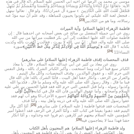
موسى بن محمد بن الرضا عن أخيه أبي الحسن عليه السلام ،أنّه قال في هذه
الآية: ﴿تَعَالَوْا نَدْعُ أَبْنَاءَنَا وَأَبْنَاءَكُمْ وَنِسَاءَنَا وَنِسَاءَكُمْ وَأَنْفُسَنَا وَأَنْفُسَكُمْ ثُمَّ نَبْتَهِلْ
فَنَجْعَلْ لَعْنَتَ اللَّهِ عَلَى الْكَاذِبِينَ ﴾ سورة آل عمران/61، ولو قال : تعالوا نبتهل
، فنجعل لعنة الله عليكم، لم يكونوا يجيبون للمباهلة ، وقد علم أنّ نبيه مؤدّ عنه
[23]
رسالاته، وما هو من الكاذبين
.
فاطمة الزهراء (عليها السلام) وآية الميراث
روي عن أبي جميلة المفضل بن صالح عن بعض أصحابه عن احدهما قال : إن
فاطمة صلوات الله عليها انطلقت إلى أبي بكر فطلبت ميراثها من نبي الله
صلى الله عليه واله، فقال : إنّ نبي الله لا يورث ، فقالت : أكفرت بالله وكذبت
بكتابه ؟ قال الله
﴿ يُوصِيكُمُ اللَّهُ فِي أَوْلَادِكُمْ لِلذَّكَرِ مِثْلُ حَظِّ الْأُنْثَيَيْنِ﴾
سورة
[24]
النساء/11
.
قذف المحصنات (قذف فاطمة الزهراء (عليها السلام) على منابرهم)
روي عن معاذ بن كثير عن أبي عبدالله عليه السلام ، قال : يا معاذ
الكبائر سبع فينا أنزلت ومنا استخفت ، وأكبر الكبائر الشرك بالله ، وقتل النفس
التي حرم الله ، و عقوق الوالدين ، وقذف المحصنات، وأكل مال اليتيم ،
والفرار من الزحف ، وانكار حقنا أهل البيت ، فأمّا الشرك بالله؛ فأن الله قال
فينا ما قال ، وقال رسول الله صلى الله عليه واله وسلم ما قال ، فكذبوا الله
وكذبوا رسوله ، واما قتل النفس التي حرم الله فقد قتلوا الحسين بن علي عليه
السلام وأصحابه ، وأما عقوق الوالدين فأن الله قال في كتابه
﴿النَّبِيُّ أَوْلَى
بِالْمُؤْمِنِينَ مِنْ أَنْفُسِهِمْ وَأَزْوَاجُهُ أُمَّهَاتُهُمْ
﴾سورة الأحزاب/6 وهو أب لهم فقد
عقوا رسول الله صلى الله عليه واله في ذريته وأهل بيته ، وأمّا قذف
[25]
المحصنات فقد قذفوا فاطمة ( عليه السلام ) على منابرهم
، أمّا أكل مال
اليتيم فقد ذهبوا بفيئنا في كتاب الله ، وأمّا الفرار في الزحف فقد أعطوا أمير
المؤمنين عليه السلام بيعتهم غير كارهين ،ثم فروا عنه وخذلوه ، و أمّا انكار
[26]
حقنا فهذا مما لا يتعاجمون فيه
.
ولد فاطمة الزهراء (عليها السلام) هم المعنيون بأهل الكتاب
نقل العيّاشي قول الفيض (ره): يعني أنّ ولد فاطمة هم المعنيون بأهل