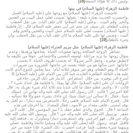
،وليس ذاك إلا هؤلاء السبعة
[18]
.
فاطمة الزهراء (عليها السلام) في بيتها
قاسمت الزهراء (عليها السلام) مع زوجها علي (عليه السلام) العمل
،واختصرت الحديث بعبارة بليغة ؛ بقولها :ضمنت لعلي عمل البيت من العجين
والخبز وقُم البيت ، وعلي (عليه السلام) كان خلف الباب من نقل الحطب
وجلب الطعام ،عن سيف عن نجم عن أبي جعفر عليه السلام، قال : إنّ فاطمة
( عليها السلام ) ضمنت لعلي عليه السلام عمل البيت والعجين والخبز وقُم
البيت ، وضمن لها علي عليه السلام ما كان خلف الباب من نقل الحطب ،وأن
يجيء بالطعام
[19]
.
فاطمة الزهراء (عليها السلام) مثل مريم العذراء (عليها السلام)
تشاطر الزوجة الصالحة زوجها صعوبات الحياة بقناعتها وزهدها ، وعدم
سؤال زوجها ما تريد مراعاة لوضعه النفسي والاجتماعي خوفا من تكليفه ما
لايطيق توفيره ، وجعل الأمر متروكًا له بحسب ظروف الحياة لا بحسب
حاجاتها حتى سألها هو من تلقاء نفسه عن حاجتها للضرورة من ضرورات
الحياة ألا وهو الطعام، وهو غير متوفر لثلاثة أيام؛ مما يعكس الجوع الذي كانت
عليه هذه العائلة الطاهرة العابدة، فما كان من الإمام علي (عليه السلام) إلا
أسرع الى توفيره من خلال استقراض الدينار في ذلك الزمن ،جاء في
الروايات أن علي (عليه السلام) ،قال لها يومًا : يا فاطمة هل عندك شيء ؟ ،
قالت : لا ، والذي عظم حقك ما كان عندنا منذ ثلاثة أيام شيء نقريك به، قال
أفلا أخبرتني ؟ قالت : كان رسول الله صلى الله عليه واله نهاني أن اسئلك
شيئا ، فقال : لا تسألي ابن عمك شيئا إن جاءك بشيء عفو وإلّا فلا تسأليه ،
قال : فخرج الإمام عليه السلام، فلقى رجلًا ، فاستقرض منه دينارا ، ثم أقبل به
،وقد أمسى ، فلقى مقداد بن الأسود ، فقال للمقداد : ما أخرجك في هذه
الساعة ؟ قال : الجوع والذي عظم حقك يا أ مير المؤمنين، قال : قلت لأبي
جعفر : ورسول الله صلى الله عليه واله حي ؟ قال : ورسول الله صلى الله عليه
واله حي قال : فهو أخرجني وقد استقرضت دينارا وسأوثرك به ، فدفعه إليه
فأقبل فوجد رسول الله (صلى الله عليه وآله وسلم) جالسًا وفاطمة تصلي
وبينهما شيء مغطّى، فلما فرغت أحضرت ذلك الشيء فإذا جفنة من خبز
ولحم ، قال: يا فاطمة أنّى لك هذا،قالت : هو من عند الله ،إنّ الله يرزق مَن