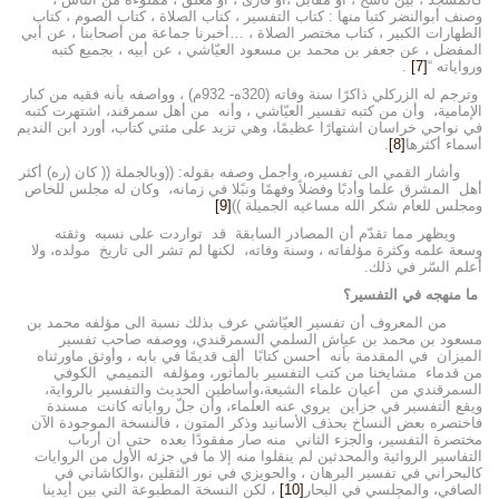
وصنف أبوالنضر كتبا منها : كتاب التفسير ، كتاب الصلاة ، كتاب الصوم ، كتاب
الطهارات الكبير ، كتاب مختصر الصلاة ، …أخبرنا جماعة من أصحابنا ، عن أبي
المفضل ، عن جعفر بن محمد بن مسعود العيّاشي ، عن أبيه ، بجميع كتبه
ورواياته “
[7]
.
وترجم له الزركلي ذاكرًا سنة وفاته (320ه- 932م) ، وواصفه بأنه فقيه من كبار
الإمامية، وأن من كتبه تفسير العيّاشي ، وأنه من أهل سمرقند، اشتهرت كتبه
في نواحي خراسان اشتهارًا عظيمًا، وهي تزيد على مئتي كتاب، أورد ابن النديم
أسماء أكثرها
[8]
.
وأشار القمي الى تفسيره، وأجمل وصفه بقوله: ((وبالجملة (( كان (ره) أكثر
أهل المشرق علما وأدبًا وفضلاً وفهمًا ونبًلا في زمانه، وكان له مجلس للخاص
ومجلس للعام شكر الله مساعيه الجميلة ))
[9]
ويظهر مما تقدّم أن المصادر السابقة قد تواردت على نسبه وثقته
وسعة علمه وكثرة مؤلفاته ، وسنة وفاته، لكنها لم تشر الى تاريخ مولده، ولا
أعلم السّر في ذلك.
ما منهجه في التفسير؟
من المعروف أن تفسير العيّاشي عرف بذلك نسبة الى مؤلفه محمد بن
مسعود بن محمد بن عياش السلمي السمرقندي، ووصفه صاحب تفسير
الميزان في المقدمة بأنه أحسن كتابًا ألف قديمًا في بابه ، وأوثق ماورثناه
من قدماء مشايخنا من كتب التفسير بالمأثور، ومؤلفه التميمي الكوفي
السمرقندي من أعيان علماء الشيعة،وأساطين الحديث والتفسير بالرواية،
ويقع التفسير في جزأين يروي عنه العلماء، وأن جلّ رواياته كانت مسندة
فاختصره بعض النساخ بحذف الأسانيد وذكر المتون ، فالنسخة الموجودة الآن
مختصرة التفسير، والجزء الثاني منه صار مفقودًا بعده حتى أن أرباب
التفاسير الروائية والمحدثين لم ينقلوا منه إلا ما في جزئه الأول من الروايات
كالبحراني في تفسير البرهان ، والحويزي في نور الثقلين ،والكاشاني في
الصافي، والمجلسي في البحار
[10]
، لكن النسخة المطبوعة التي بين أيدينا