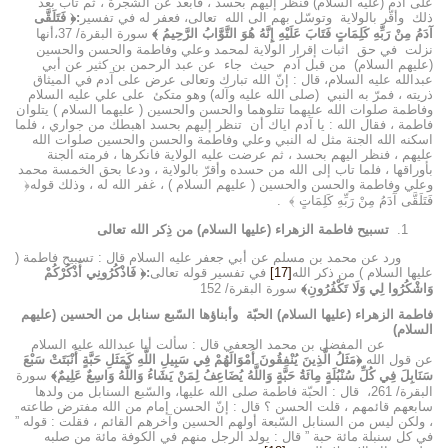
على آدم (عليه السلام) فنظر إليهم بحسد ، فأبعد عن الشجرة ، ثم تاب بعد
ذلك وأقّر بالولاية وتوسّل بهم الى الله تعالى، فعفر له في تفسير
:﴿ فَتَلَقَّى
آدَمُ مِنْ رَبِّهِ كَلِمَاتٍ فَتَابَ عَلَيْهِ إِنَّهُ هُوَ التَّوَّابُ الرَّحِيمُ ﴾
سورة البقرة/ 37،أنها
نزلت في حق اثبات إقرار الولاية لمحمد وعلي وفاطمة والحسن والحسين
(عليهم السلام) من قبل آدم حيث جاء عن عبد الرحمن بن كثير عن أبي
عبدالله عليه السلام، قال : إنّ الله تبارك وتعالى عرض على آدم في الميثاق
ذريته ، فمرّ به النبي (صلى الله عليه وآله) وهو متكئ على علي عليه السلام
وفاطمة صلوات الله عليهما تتلوهما والحسن والحسين ( عليهما السلام ) يتلوان
فاطمة ، فقال الله : يا آدم اياك أن تنظر إليهم بحسد اهبطك من جواري ، فلما
اسكنه الله الجنة مثل له النبي وعلي وفاطمة والحسن والحسين صلوات الله
عليهم ، فنظر اليهم بحسد ، ثم عرضت عليه الولاية فانكرها ، فرمته الجنة
بأوراقها ، فلما تاب إلى الله من حسده وأقرّ بالولاية ، ودعا بحق الخمسة محمد
وعلي وفاطمة والحسن والحسين ( عليهم السلام ) ، غفر الله له ، وذلك قوله﴿
فَتَلَقَّى آدَمُ مِنْ رَبِّهِ كَلِمَاتٍ ﴾ .
تسبيح فاطمة الزهراء (عليها السلام) من ذِكر الله تعالى
ورد عن محمد بن مسلم عن أبي جعفر عليه السلام قال : تسبيح فاطمة (
عليها السلام ) من ذكر الله
[17]
في تفسير قوله تعالى
:﴿ فَاذْكُرُونِي أَذْكُرْكُمْ
وَاشْكُرُوا لِي وَلَا تَكْفُرُونِ﴾
سورة البقرة/ 152
فاطمة الزهراء (عليها السلام) الحبّة وأبناؤها السّبع سنابل من الحسين (عليهم
السلام)
عن المفضل بن محمد الجعفي قال : سألت أبا عبدالله عليه السلام
عن قول الله
﴿مَثَلُ الَّذِينَ يُنْفِقُونَ أَمْوَالَهُمْ فِي سَبِيلِ اللَّهِ كَمَثَلِ حَبَّةٍ أَنْبَتَتْ سَبْعَ
سَنَابِلَ فِي كُلِّ سُنْبُلَةٍ مِائَةُ حَبَّةٍ وَاللَّهُ يُضَاعِفُ لِمَنْ يَشَاءُ وَاللَّهُ وَاسِعٌ عَلِيمٌ﴾
سورة
البقرة/ 261، قال : الحبّة فاطمة صلى الله عليها، والسّبع السنابل من ولدها
سابعهم قائمهم ، قلت الحسن ؟ قال : إنّ الحسن إمام من الله مفترض طاعته
، ولكن ليس من السنابل السّبعة أولهم الحسين وآخرهم القائم ، فقلت : قوله ”
في كل سنبلة مائة حبة ” قال : يولد الرجل منهم في الكوفة مائة من صلبه