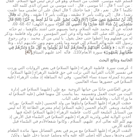
فسلّم عليه موسى، فعجب من السلام، وهو في أرض ليس فيها السلام، فقال
: من أنت ؟ قال : أنا موسى ، قال : انت موسى بن عمران الذى كلمه الله
تكليما ؟ قال : نعم ، قال : فما حاجتك ؟ قال اتبعك على أن تعلمني مما علمت
رشدا ، قال : إنّي وكلت بأمر لا تطيقه ، ووكلت بأمر لا أ طيقه ، وقال له
﴿قَالَ
إِنَّكَ لَنْ تَسْتَطِيعَ مَعِيَ صَبْرًا (67) وَكَيْفَ تَصْبِرُ عَلَى مَا لَمْ تُحِطْ بِهِ خُبْرًا (68) قَالَ
سَتَجِدُنِي إِنْ شَاءَ اللَّهُ صَابِرًا وَلَا أَعْصِي لَكَ أَمْرًا
﴾ سورة الكهف/ 67- 68- 69،
فحدّثه عن آل محمد عليه السلام، وعما يصيبهم حتى اشتد بكاؤهما ، ثم حدّثه
عن رسول الله صلى الله عليه وآله وعن أمير المؤمنين ، وعن ولد فاطمة ،وذكر
له من فضلهم وما أعطوا حتى جعل يقول: يا ليتي من آل محمد ، وعن رجوع
رسول الله عليه وآله السلام إلى قومه وما يلقى منهم ومن تكذيبهم اياه ، وتلا
هذه الاية
: ﴿ وَنُقَلِّبُ أَفْئِدَتَهُمْ وَأَبْصَارَهُمْ كَمَا لَمْ يُؤْمِنُوا بِهِ أَوَّلَ مَرَّةٍ وَنَذَرُهُمْ فِي
طُغْيَانِهِمْ يَعْمَهُونَ﴾
سورة الأنعام/110، فأنّه أخذ عليهم الميثاق
[47]
.
الخاتمة ونتائج البحث
ا- عُرضت سيرة فاطمة الزهراء (عليها السلام) في بعض الروايات التي وردت
في تفسير الآيات القرآنية التي نزلت في حق قاطمة الزهراء (عليها السلام)
منفردة كمنزلة سيدة نساء العالمين، وفي آية المباهلة إذ مثلّت الزهراء (عليه
السلام) في حضورها نساء العالمين.
عرض العيّاشي جانبًا من حياتها الزوجية مع علي (عليهما السلام) في إدارة
البيت من حيث العمل وتقسيمه بما يناسب كلّ منهما فعلي (عليه السلام) له
ما وراء الباب ، وفاطمة لها ماهو خلف الباب.
خصّت الزهراء (عليها السلام) وابناؤها من ولد الحسين (عليه السلام) بوراثة
الإمامة، ويبقى الإمام الحسن (عليه السلام) إمام مفترض الطاعة إلا أنه ليس
من السنابل السّبعة التي كانت فاطمة الزهراء (عليها السلام) الحبّة فيها.
أخذت الولاية لعلي ولذرية الزهراء (عليهم السلام) في السّماء قبل الأرض إذ
بهم كلّم الله تعالى آدم عليهم، السلام ، وكانوا شفعاءلآدم في السّماء قبل
خلافة الأرض.
التقت الزهراء (عليها السلام) مع مريم في بعض الفضائل منها: مائدة الطعام
التي وجدها رسول الله (صلى الله عليه وآله وسلم) عندما دخل عليها ، ولكنّ