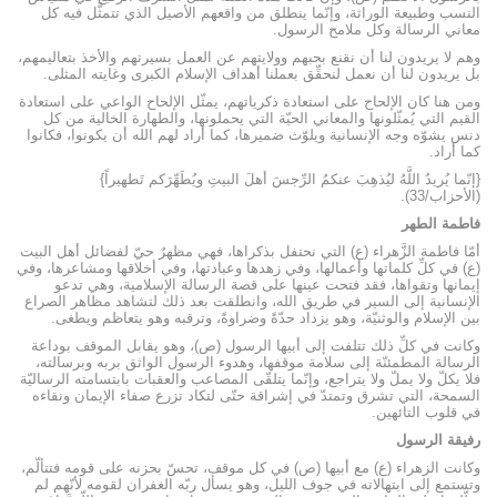
النسب وطبيعة الوراثة، وإنّما ينطلق من واقعهم الأصيل الذي تتمثَّل فيه كل
معاني الرسالة وكل ملامح الرسول.
وهم لا يريدون لنا أن نقنع بحبهم وولايتهم عن العمل بسيرتهم والأخذ بتعاليمهم،
بل يريدون لنا أن نعمل لنحقِّق بعملنا أهداف الإسلام الكبرى وغايته المثلى.
ومن هنا كان الإلحاح على استعادة ذكرياتهم، يمثّل الإلحاح الواعي على استعادة
القيم التي يُمثّلونها والمعاني الحيّة التي يحملونها، والطهارة الخالية من كل
دنس يشوّه وجه الإنسانية ويلوّث ضميرها، كما أراد لهم الله أن يكونوا، فكانوا
كما أراد.
{إنّما يُريدُ اللَّهُ ليُذهِبَ عنكمُ الرِّجسَ أهلَ البيتِ ويُطَهِّرَكم تَطهيراً}
(الأحزاب/33).
فاطمة الطهر
أمّا فاطمة الزَّهراء (ع) التي نحتفل بذكراها، فهي مظهرٌ حيّ لفضائل أهل البيت
(ع) في كلِّ كلماتها وأعمالها، وفي زهدها وعبادتها، وفي أخلاقها ومشاعرها، وفي
إيمانها وتقواها، فقد فتحت عينها على قصة الرسالة الإسلامية، وهي تدعو
الإنسانية إلى السير في طريق الله، وانطلقت بعد ذلك لتشاهد مظاهر الصراع
بين الإسلام والوثنيّة، وهو يزداد حدّةً وضراوةً، وترقبه وهو يتعاظم ويطغى.
وكانت في كلِّ ذلك تتلفت إلى أبيها الرسول (ص)، وهو يقابل الموقف بوداعة
الرسالة المطمئنّة إلى سلامة موقفها، وهدوء الرسول الواثق بربه وبرسالته،
فلا يكلّ ولا يملّ ولا يتراجع، وإنّما يتلقّى المصاعب والعقبات بابتسامته الرساليّة
السمحة، التي تشرق وتمتدّ في إشراقة حتّى لتكاد تزرع صفاء الإيمان ونقاءه
في قلوب التائهين.
رفيقة الرسول
وكانت الزهراء (ع) مع أبيها (ص) في كل موقف، تحسّ بحزنه على قومه فتتألّم،
وتستمع إلى ابتهالاته في جوف الليل، وهو يسأل ربّه الغفران لقومه لأنّهم لم