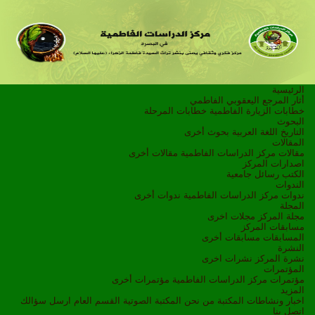
الرئيسية
أثار المرجع اليعقوبي الفاطمي
خطابات الزيارة الفاطمية
خطابات المرحلة
البحوث
التاريخ
اللغة العربية
بحوث أخرى
المقالات
مقالات مركز الدراسات الفاطمية
مقالات أخرى
اصدارات المركز
الكتب
رسائل جامعية
الندوات
ندوات مركز الدراسات الفاطمية
ندوات أخرى
المجلة
مجلة المركز
مجلات اخرى
مسابقات المركز
المسابقات
مسابقات أخرى
النشرة
نشرة المركز
نشرات اخرى
المؤتمرات
مؤتمرات مركز الدراسات الفاطمية
مؤتمرات أخرى
المزيد
اخبار ونشاطات
المكتبة
من نحن
المكتبة الصوتية
القسم العام
ارسل سؤالك
اتصل بنا