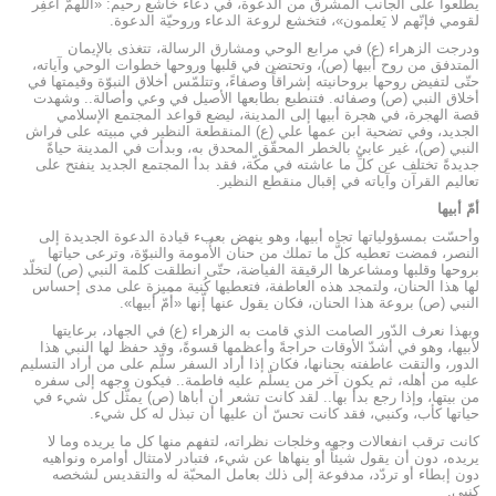
يطّلعوا على الجانب المشرق من الدعوة، في دعاء خاشع رحيم: «اللّهمَّ اغفِر
لقومي فإنّهم لا يَعلمون»، فتخشع لروعة الدعاء وروحيّة الدعوة.
ودرجت الزهراء (ع) في مرابع الوحي ومشارق الرسالة، تتغذى بالإيمان
المتدفق من روح أبيها (ص)، وتحتضن في قلبها وروحها خطوات الوحي وآياته،
حتّى لتفيض روحها بروحانيته إشراقاً وصفاءً، وتتلمّس أخلاق النبوّة وقيمتها في
أخلاق النبي (ص) وصفائه. فتنطبع بطابعها الأصيل في وعي وأصالة.. وشهدت
قصة الهجرة، في هجرة أبيها إلى المدينة، ليضع قواعد المجتمع الإسلامي
الجديد، وفي تضحية ابن عمها علي (ع) المنقطعة النظير في مبيته على فراش
النبي (ص)، غير عابئ بالخطر المحقّق المحدق به، وبدأت في المدينة حياةً
جديدةً تختلف عن كلِّ ما عاشته في مكّة، فقد بدأ المجتمع الجديد ينفتح على
تعاليم القرآن وآياته في إقبال منقطع النظير.
أمّ أبيها
وأحسّت بمسؤولياتها تجاه أبيها، وهو ينهض بعبء قيادة الدعوة الجديدة إلى
النصر، فمضت تعطيه كلَّ ما تملك من حنان الأُمومة والنبوّة، وترعى حياتها
بروحها وقلبها ومشاعرها الرقيقة الفياضة، حتّى انطلقت كلمة النبي (ص) لتخلّد
لها هذا الحنان، ولتمجد هذه العاطفة، فتعطيها كُنية مميزة على مدى إحساس
النبي (ص) بروعة هذا الحنان، فكان يقول عنها إّنها «أُمّ أبيها».
وبهذا نعرف الدّور الصامت الذي قامت به الزهراء (ع) في الجهاد، برعايتها
لأبيها، وهو في أشدّ الأوقات حراجةً وأعظمها قسوةً، وقد حفظ لها النبي هذا
الدور، والتقت عاطفته بحنانها، فكان إذا أراد السفر سلّم على من أراد التسليم
عليه من أهله، ثم يكون آخر من يسلّم عليه فاطمة.. فيكون وجهه إلى سفره
من بيتها، وإذا رجع بدأ بها.. لقد كانت تشعر أن أباها (ص) يمثّل كل شيء في
حياتها كأب، وكنبي، فقد كانت تحسّ أن عليها أن تبذل له كل شيء.
كانت ترقب انفعالات وجهه وخلجات نظراته، لتفهم منها كل ما يريده وما لا
يريده، دون أن يقول شيئاً أو ينهاها عن شيء، فتبادر لامتثال أوامره ونواهيه
دون إبطاء أو تردّد، مدفوعة إلى ذلك بعامل المحبّة له والتقديس لشخصه
كنبي.