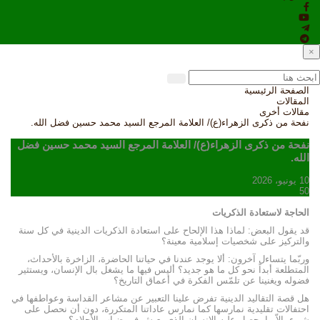
×
الصفحة الرئيسية
المقالات
مقالات أخرى
نفحة من ذكرى الزهراء(ع)/ العلامة المرجع السيد محمد حسين فضل الله.
نفحة من ذكرى الزهراء(ع)/ العلامة المرجع السيد محمد حسين فضل
الله.
10 يونيو، 2026
50
الحاجة لاستعادة الذكريات
قد يقول البعض: لماذا هذا الإلحاح على استعادة الذكريات الدينية في كل سنة
والتركيز على شخصيات إسلامية معينة؟
وربّما يتساءل آخرون: ألا يوجد عندنا في حياتنا الحاضرة، الزاخرة بالأحداث،
المتطلعة أبداً نحو كل ما هو جديد؟ أليس فيها ما يشغل بال الإنسان، ويستثير
فضوله ويغنينا عن تلمّس الفكرة في أعماق التاريخ؟
هل قصة التقاليد الدينية تفرض علينا التعبير عن مشاعر القداسة وعواطفها في
احتفالات تقليدية نمارسها كما نمارس عاداتنا المتكررة، دون أن نحصل على
شيء، إلاّ ما يحصل عليه الإنسان الذي يعيش في ضباب الأحلام؟