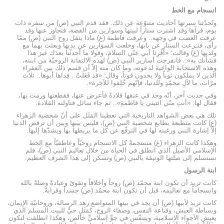
انسجام مع الخط
وتُحدّثنا سيرتها أحاديث متنوّعة عن ذلك. فقد قدم النبي (ص) من سفره ذات
يوم، فرآها وقد اشترت ستاراً لبيتها وسوارين من الفضة، فتجاوز عنها وقد
عرفت الغضب في وجهه.. وعرفت فاطمة (ع) ماذا يثقل روح النبي (ص) ممّا
رأى، فنـزعت الستار عن بابها، وخلعت السوارين عن يديها وبعثت بهما مع
ولديها (ع) وقالت: «أقْرِئا أبي عنّي السلامَ، وقولا ما أحدثْنا بعدَك غيرَ هذا
فشأنك به».. فانفرجت أسارير النبي (ص) لهذه الالتفاتة الروحيّة من ابنته،
وهذه الاستجابة الواعية لدعوته، وما كان منه إلاّ أن قسم ذلك بين الفقراء
الذين لا يملكون ثوباً ولا يجدون قوتاً، وقال: «قد فَعَلَتْ.. فِداها أبوها.. ثلاث
مرّات، ما لآلِ محمّدٍ وللدنيا، فإنّهم خُلِقوا للآخِرة».
وفي حديث آخر، أنّه وجد في عنقها قلادةً فأعرض عنها، فقطعتها ورمت بها،
فقال لها: «أنتِ منّي ائتيني يا فاطمةِ».. ثم جاء سائل فناولته القلادة.
تلك هي بعض الشواهد التاريخية التي تعطينا المَثَل على أنّ شخصية الزهراء
(ع) كانت منطبعة بطابع شخصية النبي (ص)، فليس بينها وبين أن ترفض الدنيا
إلاّ إشارة النبي ورغبته لها في الترفّع عن كل ما يربطها بها ويشدّها إليها.
وهكذا كانت الزهراء (ع) منسجمةً كل الانسجام روحيّاً وعاطفيّاً مع الخط
الإسلامي الأصيل الذي انطلق في الحياة من خلال تعاليم النبي (ص)، فلم
تستسلم إلى صلتها الوثيقة بالنبي (ص) وتسكن إلى هذا الشرف العظيم.
ابنة الرسول
كانت تريد أن تكون ابنة محمّد (ص) روحاً وأخلاقاً وتقوىً وعبادةً وصلةً بالله
وانسجاماً مع تعاليمه، قبل أن تكون ابنة محمّد (ص) جسداً وقرابةً.
كانت تريد لأبيها (ص) أن يجد في بيتها المتواضع زهد الرسالة، وروحانيّة الإيمان،
وبساطة العيش، وقناعة النفس، وصفاء الروح، كمَثَلٍ حيٍّ للبيت المسلم الذي
يعيش الأجواء الإسلامية، ويتنفّس في جوٍّ إسلاميٍّ خالص، وهكذا انطلقت لتكون