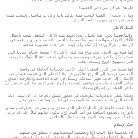
هل هذا هو كل شيء في القضية؟
ولنا أن نجيب أن القصة ليست قصة تقاليد ثابتة وعادات متأصلة، وليست قضية
تعبير عن شعور مبهم بقداسة التاريخ.
المثل الأعلى
وإنّما قصتنا نحن.. هذا الجيل، الذي افتقد مَثَله الأعلى، ليشغل نفسه بأبطال
الأفلام الإجرامية والعاطفية، ليقلدهم ما شاء من التقليد، وليجري وراءهم في
كل مجال، تاركاً وراءه كل مُثُله وكل قِيمَه.. في عادة هستيرية صاخبة.
إنّها قصة هذا الجيل الذي ضاع منه مَثَله الأعلى، لأنّ طبيعة الحياة المادية التي
نعيشها بكلِّ ما فيها من قسوة وجحود وحرمان، لم تعد تنتج البطولات الروحية
التي تستهوي الروح وتمتلك القلب.
إنّها قصتنا نحن الذين افتقدنا المثَل الأعلى للإنسانية الكاملة في واقعنا
المعاصر، فرجعنا إلى التاريخ لنتلمَّس فيه مَثَلنا الأعلى الذي تتجسد فيه أريحية
الإنسان، إلى جانب طهر الملائكة، وتتمثّل في حياته الداخلية والخارجية أصدق
معاني العقيدة، وأسمى مواقف التضحية، وأروع القيم الإنسانية التي تحتضن كلَّ
ما في الحياة من إشراق وصفاء.
وهكذا نلتقي بالذكريات التاريخية، في شعور عميق بالحاجة إلى أن نتمثل ذلك
الواقع الذي عاشت شخصياتنا الإسلامية في إطاره، ومثّلته أصدق تمثيل.
وهنا التقت حاجتنا إلى المَثَل الأعلى الذي نقتدي به ونسترشد بخطواته ونستنير
بأنواره، بالصفوة الصافية من أهل البيت (ع)، لتكون حياتهم مَثَلاً أعلى لنا يرعى
واقعنا بالحق، ويصونه بالروح، ويشدّ خُطاه بالإخلاص.
حبّ الإسلام
إن تقديسنا لأهل البيت (ع) وتعظيمنا لشخصياتهم، لا ينطلق من صلتهم
بالرسول الأعظم (ص)، وإن كانت هذه الصلة تمثل الشرف الرفيع في مقياس