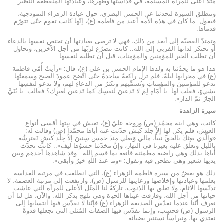
مَثَلاً أعلى للمرأة المسلمة، في قداستها وطهرها، وعبادتها المنقطعة النظير.
وتنطلق السيرة لتحدثنا عن الحسن البصري، حول عبادة الزهراء النموذجية،
فيقول: ما كان في هذه الأُمة أعبد من فاطمة (ع)، إنّها كانت تقوم حتّى تتورّم
قدماها.
وتمتدّ القضيّة إلى أبعد من ذلك، فهي لا ترضى بعبادتها أن تختص نفسها بالدعاء
أو تحتكر لذاتها القربى إلى الله.. كانت تتضرّع لربّها من أجل الآخرين، وتحاول
أن تطلب الخير للمؤمنين والمؤمنات، قبل أن تطلبه لنفسها.
هذا هو ما يحدّثنا به ولدها الإمام الحسن بن علي (ع)، قال: «رأيتُ أُمّي فاطمة
(ع) في محرابها ليلةً، فلم تزل راكعةً ساجدةً حتّى اتّضح عمودَ الصبح وسمعتُها
تدعو للمؤمنينَ والمؤمناتِ وتُسمِّيهم وتكثرُ من الدعاءِ لهم، ولا تدعو لنفسِها
بشيءٍ، فقلت لها: يا أُمّاهِ لِمَ لا تَدعينَ لنفسِك كما تَدعين لغيرِك؟ فقالت: يا بُنَيَّ
الجارُ ثمّ الدار».
سيرة الزاهدة
كانت، وهي ابنة محمّد (ص) وزوجة عليّ (ع)، تعيش في بيتها أقسى أنواع
العيش، فلم يكن لها إلاّ جلد كبش حدّثت عنه أباها محمّداً (ص) وقالت له:
«والّذي بعثكَ بالحقِّ نبياً، مالي وَبعلي منذُ خمس سِنينَ إلاّ جِلْد كبشٍ نَفترشُه
باللّيل ونعلّق عليه بعيرنا في النهار، وإنَّ مخدّتَنا حشوُها ليف».. كانت تحدّث
أباها بذلك وهي راضية مطمئنة قانعة بما قسم الله.. وقد شاهدها أحدهم وبين
يديها شعير وهي تطحن فيه وتقول: «وما عندَ اللَّهِ خيرٌ وأبقى».
ذلك هو بعضٌ من سيرة فاطمة الزهراء (ع)، التي انطلقت في مرتبة القداسة
بعلمها وعبادتها وإخلاصها ورعايتها للرسول (ص)، وارتفعت إلى مرتبة العصمة، لا
تدنّسها الآثام، ولا تعلق بها الذنوب، تاركةً لنا المَثَل الأعلى للمرأة التي عاشت
حياتها من أجل الله، وفارقت عيناها الحياة وهي تلهج بذكر الله. والآن، هل لنا أن
نعرف أنّنا عندما نقدّس الصديقة الزهراء (ع) فإنّنا لا نقدّس فيها انتسابها إلى
الرسول (ص) فحسب، وإنما نقدّس فيها الصفات المُثلى التي تجعلها قدوةً
نقتدي بها، ونبراساً نستنير بضيائه.