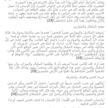
وفائك بالتزامك أمام الله، وإذا كان هذا يمثّل الالتزام في هذه المفردة
الصّغيرة، فإنّه يعطي خطّاً للالتزام في الدّوائر الكبيرة، لأنَّ الإنسان إذا حصل
على طاقةٍ في طاعة الله في جانب، فإنَّ ذلك يقوّي الطّاقة في الجوانب
الأخرى، فيغفر الله له على أساس ما يطَّلع عليه من قلبه فيما يظهر به عمله
ووفاؤه لله بالتزامه، وقد حدَّثنا الله عن أهل البيت(ع) ووصفهم بأنهم {يُوفُونَ
بِالنَّذْرِ وَيَخَافُونَ يَوْماً كَانَ شَرُّهُ مُسْتَطِيراً}
[13]
.
توفية المكيال والموازين
“وتوفية المكاييل والموازين تغييراً للبخس”، فعندما نفي مكاييلنا وموازيننا، فإنّنا
نعطي كلّ إنسان حقَّه كاملاً غير منقوص فيما نزن به، وفيما نكيله، أو فيما
نعدّه، لأنَّ المكاييل والموازين ذكرت باعتبار أنّها الغالب، وإلا فهي كناية عن كلِّ
حقّ له كميّة معيّنة، سواء كانت عدديّة، أو كميّة في الميزان، أو وزنيّة، أو
مكياليّة، فالله أمر بتوفية المكيال والميزان من أجل تغيير الواقع الّذي كان
سائداً، والّذي يربك الحياة الاقتصاديّة، وينشر المشاكل بين النّاس، قال تعالى:
{وَيْلٌ لِّلْمُطَفِّفِينَ * الَّذِينَ إِذَا اكْتَالُواْ عَلَى النَّاسِ يَسْتَوْفُونَ * وَإِذَا كَالُوهُمْ أَو
وَّزَنُوهُمْ يُخْسِرُونَ}
[14]
.
فقد أراد الله للنّاس عندما أمرهم بأن لا يطفّفوا المكيال والميزان، وأن يفوا
المكيال والميزان، تغيير هذا الواقع الذي كان منتشراً بينهم، ولذلك قال: {وَلَا
تَبْخَسُوا النَّاسَ أَشْيَاءهُمْ وَلَا تَعْثَوْا فِي الْأَرْضِ مُفْسِدِينَ}
[15]
.
حرمة الخمر والقذف والسّرقة
“والنّهي عن شرب الخمر تنزيهاً عن الرّجس”، باعتبار أنَّ الخمر يمثّل الرجس
المعنويّ والرجس الماديّ، من خلال تأثيراته السلبيّة في عقل الإنسان، وفي
بدنه، وفي الواقع الاجتماعي من حوله، وقد قال الله سبحانه وتعالى: {إِنَّمَا
الْخَمْرُ وَالْمَيْسِرُ وَالأَنصَابُ وَالأَزْلاَمُ رِجْسٌ مِّنْ عَمَلِ الشَّيْطَانِ فَاجْتَنِبُوهُ}
[16]
.
“واجتناب القذف حجاباً عن اللّعنة”، لأنَّ الإنسان إذا قذف الناس لعنوه، أو إذا
قذف النّاس قذفوه.