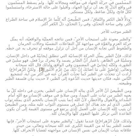
المسلمين في حركة الجهاد في مواقعه ومجالاته كلّها.. ولم يسقط المسلمون
في واقع الذلّ إلا بعد أن تركوا الجهاد، وأقبلوا على حالة الاسترخاء، واستسلموا
لكلّ فاتح، ولكلّ ضاغط، ولكلّ مستكبر.
“وذلاًّ لأهل الكفر والنّفاق”، فمن الطّبيعيّ أنّه كلّما عزّ الإسلام في ساحة الصِّراع
أكثر، وفي ساحة التحدّي، وفي ردّ التحدّي، ذلّ الكفر أكثر.
الصّبر موجب للأجر
“والصّبر معونة على استيجاب الأجر”، فمن نتائجه العمليّة والواقعيّة، أنه يمثّل
حركة العزم والقوَّة في مواجهة كلّ التفاعلات النفسيّة وحالات الحرمان
والضّغوط الّتي تجابه الإنسان من أجل أن تزلزل موقفه أو تنحرف به عن خطِّه.
لذلك، فإنَّ الصَّبر يمثِّل الحركة الإنسانيّة التي تنطلق إيجابيّةً في داخل الإنسان،
وسلبيّةً في الظاهر، باعتبار أنَّ الصّابر يصمد ولا يتحرك بردّ فعل، فهو سلبيّ في
الصّورة، ولكنّه إيجابيّ في المضمون وفي الواقع، ولذلك قال الله سبحانه
وتعالى: {وَاصْبِرْ عَلَى مَا أَصَابَكَ إِنَّ ذَلِكَ مِنْ عَزْمِ الْأُمُورِ}
[3]
.. ولكنَّ الزَّهراء(ع)
أرادت أن تتحدَّث عن الصّبر كما تحدّث القرآن عنه في أكثر من آية، لتشجيع
النّاس عليه، فكان حديثها حديث الدَّعوة إلى الصَّبر، لا حديث بيان فلسفة الصَّبر
وطبيعته.
ومن الطّبيعيّ أنَّ الأجر الّذي يناله الإنسان على الصَّبر، يختزن في داخله كلّ ما
يعنيه الصَّبر من ثبات على المبدأ، ومن صلابةٍ في موقف الإنسان مع الله أمام
الشَّدائد والأهوال والأخطار، لأنَّ الله إنما يثيب الإنسان بالحجم الّذي يمثِّله ثواب
الصّبر، الّذي لم نجد هناك أيّ عمل في مستوى الثواب عليه مثله، ومن الطّبيعيّ
أن يثيب الله الإنسان على العمل الّذي يرتفع في مستوى القيمة إلى أن يكون
القاعدة الّتي ترتكز عليها التقوى كلّها والإيمان كلّه.
ولذلك، فإنَّ الزّهراء(ع) عندما تقول: “والصّبر معونة على استيجاب الأجر”، فإنها
تقصد الصّبر بما له من القيمة الكبرى عند الله سبحانه وتعالى، من حيث
علاقاته بثبات الإيمان في نفس الإنسان في مواجهته لقضايا الانحراف كلِّها.