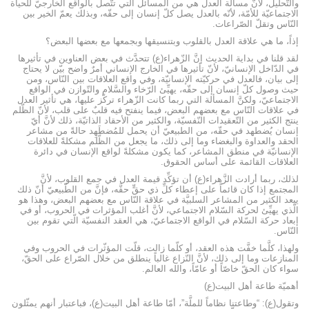
والتّحليل، لأنَّ مسألة العدل هي من المسائل الّتي تتّصل بالواقع الخارجيّ للحياة
الاجتماعيّة للأمّة، لأنّه بالعدل يصل كلّ إنسان إلى حقّه، وبذلك يعمّ الخير بين
النّاس وتقلّ الصّراعات.
إذاً، ما هي علاقة العدل بالقلوب وبتنسيقها وبجمعها مع بعضها البعض؟
لقد قلنا في بداية الحديث إنَّ الزّهراء(ع) تتحدَّث في بعض العناوين في تأثيرها
في الدّاخل الإنسانيّ، لأنّ تأثيرها في الخارج الإنساني أمرٌ واضح بيّن لا يحتاج
إلى بيان، فالعدل في حركيّته الإنسانيّة، وفي واقع العلاقات بين النّاس، ومن
حيث وصول كلّ إنسان إلى حقّه، يهيِّئ الرّخاء والسَّلام والتّوازن في الواقع
الاجتماعيّ، ولكنَّ المسألة التي ربما كانت الزّهراء تركّز عليها، هي تأثير العدل
في علاقات النّاس مع بعضهم البعض، فيما ينفتح فيه قلبٌ على قلب، لأنّ الظّلم
ينتج الكثير من التّعقيدات النّفسيّة، والكثير من الأحقاد الذاتيّة، ذلك لأنَّ أيّ
إنسان يُضطهد في حقّه، من الطبيعيّ أن يحمل للمُضطَهِد حالةً من مشاعر
الحقد والعداوة والبغضاء وما إلى ذلك، ما يجعل من الظّلم مشكلةً للعلاقات
الإنسانيّة في منطق المشاعر، كما يكون مشكلةً لواقع الإنسان في دائرة
العلاقات القائمة على أساس الحقوق.
لذلك، ربما أرادت الزَّهراء(ع) أن تؤكِّد قيمة العدل في جمع القلوب، لأنَّ
المجتمع إذا كان قائماً على إعطاء كلِّ ذي حقٍّ حقَّه، فإنَّ من الطّبيعيّ أنّ ذلك
يبعد الكثير من المشاعر السلبيَّة في علاقة النّاس مع بعضهم البعض، وهذا هو
الّذي يهيِّئ لحركة السّلام الاجتماعي، لأنَّ أغلب المؤثرات في الحروب، أو في
إبعاد حركة السّلام في الواقع الاجتماعيّ، هي العقد النفسيّة الّتي تقوم بين
النّاس.
ولهذا، كلَّما خفَّت هذه العقد، أو كلّما زالت، قلّت المؤثّرات في الحروب وفي
المنازعات وما إلى ذلك، لأنَّ النّزاع غالباً ينطلق من خلال الصّراع على الحقّ،
سواء كان الحقّ خاصّاً أو عامّاً، والله العالم.
أهميّة طاعة أهل البيت(ع)
وتقول(ع): “وطاعتنا نظاماً للملَّة”، أمّا طاعة أهل البيت(ع)، فباعتبار أنهم يمثّلون