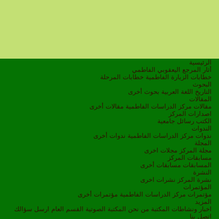
الرئيسية
أثار المرجع اليعقوبي الفاطمي
خطابات الزيارة الفاطمية
خطابات المرحلة
البحوث
التاريخ
اللغة العربية
بحوث أخرى
المقالات
مقالات مركز الدراسات الفاطمية
مقالات أخرى
اصدارات المركز
الكتب
رسائل جامعية
الندوات
ندوات مركز الدراسات الفاطمية
ندوات أخرى
المجلة
مجلة المركز
مجلات اخرى
مسابقات المركز
المسابقات
مسابقات أخرى
النشرة
نشرة المركز
نشرات اخرى
المؤتمرات
مؤتمرات مركز الدراسات الفاطمية
مؤتمرات أخرى
المزيد
اخبار ونشاطات
المكتبة
من نحن
المكتبة الصوتية
القسم العام
ارسل سؤالك
اتصل بنا