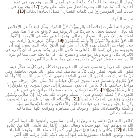
“وترك السَّرقة إيجاباً للعفَّة”؛ لعفَّة اليد عن أموال النّاس، وقد ورد في عدّة
أحاديث أنّه “ما عبد الله بشيء أفضل من عفّة بطنٍ وفرج”
[17]
، وقد ورد في
حديث أمير المؤمنين(ع) في كلماته القصار، “أفضل العبادة العفاف”
[18]
.
تحريم الشِّرك
“وحرّم الله الشِّرك إخلاصاً له بالربوبيَّة”، لأنَّ الشّرك يمثّل ابتعاداً عن الإخلاص
لله تعالى، فعندما تجعل له شريكاً في الربوبيّة مما لا واقع له، فإنَّ هذا يعتبر
ابتعاداً عن الإخلاص لله سبحانه وتعالى، وتمرّداً على حقّه في التّوحيد، {اتَّقُواْ
اللهَ حَقَّ تُقَاتِهِ وَلاَ تَمُوتُنَّ إِلاَّ وَأَنتُم مُّسْلِمُونَ}
[19]
، وكأنّ الزهراء(ع) أرادت من
خلال إنهاء هذا الفصل بهذه الآية، أن تبيّن لهم الحقّ العام الَّذي ينبغي لهم أن
ينتهجوه، وهو أن يتّقوا الله كأعلى ما تكون التَّقوى، وكما ينبغي له أن يُتَّقى، في
الالتزام بكلِّ أوامره وبكلِّ نواهيه، والانفتاح على كلِّ ما يحبّه حتى مما لم يلزم
النّاس به، والابتعاد عن كلِّ ما يكرهه حتى مما لم يلزم النّاس بتركه.
فتقوى الله هي أن تحسب حساب الله في وجودك كلّه وفي كلّ ما تفكّر فيه،
لتكون لك تقوى الفكر، وفي كلّ ما تتعاطف فيه، لتكون لك تقوى العاطفة، وفي
كلّ ما تتحرك فيه، لتكون لك تقوى العلاقة وتقوى الحركة بين النّاس، {اتَّقُواْ اللهَ
حَقَّ تُقَاتِهِ}، ولتستمرّ هذه التقوى في كلّ حياتكم، فلا تمثّل مجرّد مرحلة من
مراحل حياتكم، بل لا بدَّ من أن تكون مستمرّةً إلى حين الموت، {وَلاَ تَمُوتُنَّ إِلاَّ
وَأَنتُم مُّسْلِمُونَ}
[20]
، وكلمة الإسلام، بحسب معناها القرآنيّ، هي تعبير عن
التّقوى، لأنَّ قضيَّة الإسلام هي أن تسلّم وجودك كلَّه لله، {قُلْ إِنَّ صَلاَتِي وَنُسُكِي
وَمَحْيَايَ وَمَمَاتِي للهِ رَبِّ الْعَالَمِينَ}
[21]
، والإسلام لله هو أن تلتزم أمر الله ونهيه،
وكلّ ما يحبّه ويرضاه في حياتك الذاتيّة والأخلاقيّة والاجتماعيّة والسياسيّة
والأمنيّة والاقتصاديّة، ليكون وجودك في مظاهره ومواقعه كلّها إسلاماً لله
سبحانه وتعالى.
“فاتّقوا الله حقّ تقاته، ولا تموتنّ إلا وأنتم مسلمون، وأطيعوا الله فيما أمركم
الله به ونهاكم عنه”، فهو سبحانه وتعالى يقول: {إِنَّمَا إِنَّمَا يَخْشَى اللهَ مِنْ عِبَادِهِ
الْعُلَمَاء}
[22]
، وكأني بالزهراء(ع) تقول لهم: كونوا العلماء بالله، وكونوا العلماء
بدينه، وكونوا العلماء بمسؤولياتكم كلّها أمامه، لأنكم كلّما عرفتم الله أكثر،