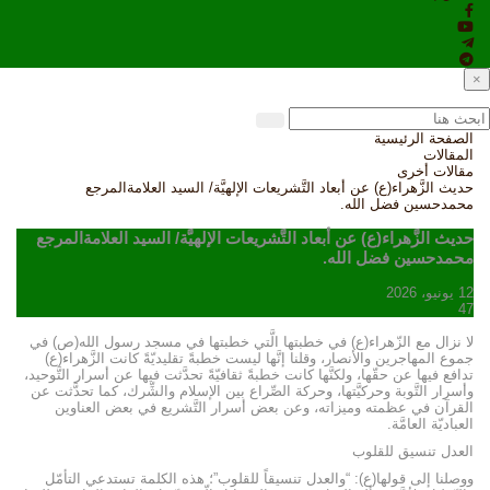
×
الصفحة الرئيسية
المقالات
مقالات أخرى
حديث الزَّهراء(ع) عن أبعاد التَّشريعات الإلهيَّة/ السيد العلامةالمرجع
محمدحسين فضل الله.
حديث الزَّهراء(ع) عن أبعاد التَّشريعات الإلهيَّة/ السيد العلامةالمرجع
محمدحسين فضل الله.
12 يونيو، 2026
47
لا نزال مع الزّهراء(ع) في خطبتها الَّتي خطبتها في مسجد رسول الله(ص) في
جموع المهاجرين والأنصار، وقلنا إنَّها ليست خطبةً تقليديّةً كانت الزَّهراء(ع)
تدافع فيها عن حقّها، ولكنَّها كانت خطبةً ثقافيّةً تحدَّثت فيها عن أسرار التَّوحيد،
وأسرار التَّوبة وحركيَّتها، وحركة الصِّراع بين الإسلام والشِّرك، كما تحدَّثت عن
القرآن في عظمته وميزاته، وعن بعض أسرار التَّشريع في بعض العناوين
العباديّة العامَّة.
العدل تنسيق للقلوب
ووصلنا إلى قولها(ع): “والعدل تنسيقاً للقلوب”؛ هذه الكلمة تستدعي التأمّل