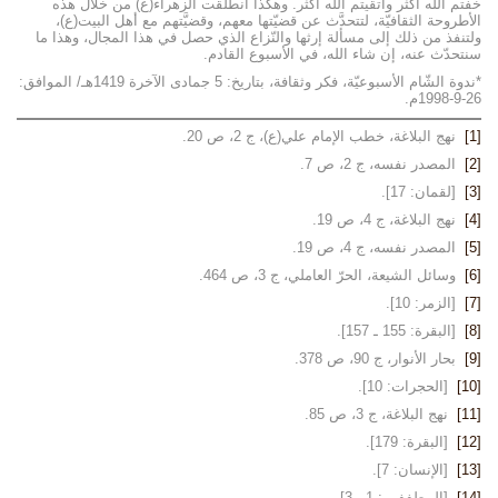
خفتم الله أكثر واتقيتم الله أكثر. وهكذا انطلقت الزهراء(ع) من خلال هذه
الأطروحة الثقافيّة، لتتحدَّث عن قضيّتها معهم، وقضيَّتهم مع أهل البيت(ع)،
ولتنفذ من ذلك إلى مسألة إرثها والنّزاع الذي حصل في هذا المجال، وهذا ما
سنتحدّث عنه، إن شاء الله، في الأسبوع القادم.
*ندوة الشّام الأسبوعيّة، فكر وثقافة، بتاريخ: 5 جمادى الآخرة 1419هـ/ الموافق:
26-9-1998م.
[1]
نهج البلاغة، خطب الإمام علي(ع)، ج 2، ص 20.
[2]
المصدر نفسه، ج 2، ص 7.
[3]
[لقمان: 17].
[4]
نهج البلاغة، ج 4، ص 19.
[5]
المصدر نفسه، ج 4، ص 19.
[6]
وسائل الشيعة، الحرّ العاملي، ج 3، ص 464.
[7]
[الزمر: 10].
[8]
[البقرة: 155 ـ 157].
[9]
بحار الأنوار، ج 90، ص 378.
[10]
[الحجرات: 10].
[11]
نهج البلاغة، ج 3، ص 85.
[12]
[البقرة: 179].
[13]
[الإنسان: 7].
[14]
[المطففين: 1 ـ 3].