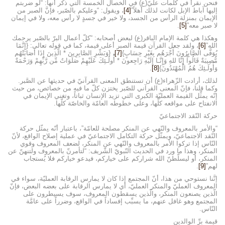
فنحن نقرأ في كلمات عليّ(ع) في الخصال الخمسة التي ذكر أنها: “لو ضربتم
إليها آباط الإبل لكانت لذلك أهلاً”
[4]
، ويقول: “وعليكم بالصّبر، فإنَّ الصبر من
الإيمان بمنزلة الرأس من الجسد، ولا خير في جسدٍ لا رأس معه، ولا في إيمان
لا صبر معه”
[5]
.
وهكذا هي كلمة الإمام الباقر(ع) لبعض أصحابه: “كلّ أعمال البرّ بالصّبر يرحمك
الله”
[6]
، ولقد جعل القرآن قيمة الصبر أعلى قيمة، كما في قوله تعالى: {إِنَّمَا
يُوَفَّى الصَّابِرُونَ أَجْرَهُم بِغَيْرِ حِسَابٍ}
[7]
، {وَبَشِّرِ الصَّابِرِينَ * الَّذِينَ إِذَا أَصَابَتْهُم
مُّصِيبَةٌ قَالُواْ إِنَّا للهِ وَإِنَّـا إِلَيْهِ رَاجِعونَ * أُولَـئِكَ عَلَيْهِمْ صَلَوَاتٌ مِّن رَّبِّهِمْ وَرَحْمَةٌ
وَأُولَـئِكَ هُمُ الْمُهْتَدُونَ}
[8]
.
لذلك، أرادت الزّهراء(ع) أن تستنطق المعنى القرآنيّ في حديثها عن الصَّبر.
وكما قلنا، فإنّ المعنى القرآني للصّبر يختزن كلّ ما فيه من خصائص، من حيث
إنّه يمثِّل القيمة العمليّة الكبرى التي تزيد الإنسان ثباتاً، وتغني الإيمان في
الانفتاح على مواقعه كلِّها، وعلى خطوطه العامّة والخاصّة كلّها.
حركة النّقد الاجتماعيّ
“والأمر بالمعروف والنّهي عن المنكر مصلحة للعامّة”، باعتبار أنّه يمثّل حركة
النّقد الاجتماعيّ، ويمثّل حركة التكامل الاجتماعيّ في عملية إصلاح الواقع، لأنّ
النّاس إذا تركوا الأمر بالمعروف والنّهي عن المنكر، لضعف المعروف وقوي
المنكر، وهذا ما ورد في الحديث النّبويّ الشّريف: “لتأمرنّ بالمعروف ولتنهنّ عن
المنكر، أو ليسلّطنّ الله شراركم على خياركم، فيدعو خياركم فلا يُستجاب
لهم”
[9]
.
إنَّنا نستوحي من هذا، أنّ المجتمع إذا كان لا يمارس الرقابة العمليّة، سواء في
المعروف العمليّ والمنكر العمليّ، أي لا يمارس الرقابة على بعضه البعض، فإنّ
الّذين يصنعون المنكر، والّذين يسقطون المعروف، سوف يسيطرون على
المجتمع وهو غافل عنهم، ما يسبِّب إفساداً في الواقع، وضرراً على عامَّة
النّاس.
قيمة برِّ الوالدين