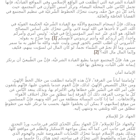
القيادة الشرعية الّتي انطلقت في الواقع الإسلامي وفي المواقع القياديّة، فإنها
تحمل النّاس على المحجَّة البيضاء، وتركِّز أسس التَّوازن في المجتمع، حيث
يأخذ كلّ ذي حقّ حقّه، وحيث تتحرَّك الخطوط الشّرعيّة في تنظيم المجتمع في
القضايا الخاصّة والعامّة.
وبذلك، فإنَّ انسجام المجتمع والأمَّة مع القيادة الشّرعيّة الحكيمة القويّة في
الله، التي لا تأخذها في الله لومة لائم، والّتي تتحرَّك على أساس المصالح
العامَّة، هو الذي عبّر عنه أمير المؤمنين(ع) في قوله: “وليس أمري وأمركم
واحداً، إنّي أريدكم لله وأنتم تريدونني لأنفسكم”
[1]
، وما صرَّح به بقوله:
“أتأمروني أن أطلب النّصر بالجور فيمن ولّيت عليه، والله ما أطور به ما سمر
سمير، وما أمَّ نجمٌ في السَّماء نجماً، لو كان المال لي لسوّيت بينهم، فكيف
وإنّما المال مال الله؟”
[2]
.
من هنا، فإنَّ المجتمع عندما يطيع القيادة الشرعيَّة، فإنَّ من الطّبيعيّ أن يرتكز
إيمانه على الثّبات، وتتحقَّق بها قوّته.
الإمامة أمان
“وإمامتنا أماناً من الفرقة”، لأنَّ هذه الإمامة انطلقت من خلال الخطِّ الإلهيّ،
ومن خلال التّنصيص الإلهيّ، لذلك، فإنَّ القوم عندما يلتقون عليها، فإنّهم يلتقون
على أمر الله في السّير على خطاها وفي الالتزام بها، وبذلك يبتعد النّاس عن
كلّ ما يوجب الفرقة، ذلك أنَّ الفرقة إنما تنطلق من خلال اختلاف الأهواء
والاتجاهات.. أما إذا كانت المسألة منطلقة من أمر الله ونهيه، فإنّ المسلمين
من موقع إسلامهم، لا يمكن أن يختلفوا عليها، بحسب ما ترتكز عليه من خطوطٍ
تنطلق من الله وتلتقي به وتنتهي إليه.
الجهاد عزّ للإسلام
“والجهاد عزّاً للإسلام”، لأنَّ الجهاد يمثّل التّحدّي للكفر في جانب، وردّ التحدي
للكفر في جانبٍ آخر، كما أنّه يمثّل مواجهة الاستكبار والظّلم في مواقعه كلّها،
وبذلك يقوى الإسلام عندما تتحرَّك التّحدّيات المفروضة عليه، والهجوم الّذي
يُشَنُّ ضدّه، والضّغوط الّتي تتحرَّك في ساحته، لتجد هناك ردّاً حاسماً من