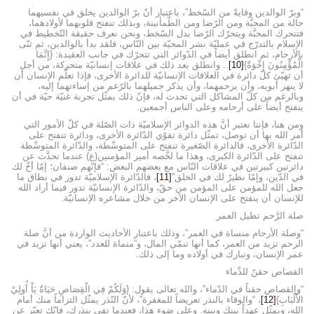
“وبرّ الوالدين وقايةً من السّخط”، باعتبار أنّ برّ الوالدين يخلق في نفسيهما
حالة من المحبَّة ومن الرّضا ومن الطّمأنينة، وبذلك تنفتح قلوبهما لأولادهما،
فتتحرك المحبَّة ويتحرّك الرّضا بدل السّخط، ونحن نعرف حقيقة التّخطيط في
الإسلام بالتدرّج في عمليّة نشر المحبّة بين النّاس، فلقد بدأ بالوالدين، ثم ثنّى
بالأرحام، ثم انطلق أيضاً في الدّوائر التي تتحرّك في جانب العقيدة: {إِنَّمَا
الْمُؤْمِنُونَ إِخْوَةٌ}
[10]
.. وانطلق بعد ذلك في علاقات إنسانيّة متحركة، من أجل
أن تهيّئ كلّ دائرة في العلاقات الإنسانيّة للدائرة الأخرى، فإذا تعلَّم الإنسان أن
لا ينهر أبويه، وأن يرحمهما، وأن يذكر جميلهما بالرّغم من إساءتهما إليه،
وبالرغم من كلّ المشاكل التي تحدث له، فإنّ ذلك يمثّل تجربة غنيّة حيّة في أن
ينفتح أيضاً على أرحامه وعلى الناس أجمعين.
ومن هنا، فإننا نعتبر أنَّ هذه الدوائر الإسلاميّة ذات الصّلة في كلّ الأمور التي
أمر الله بها أن توصل، تمثّل دائرة تقوّي الدّائرة الأخرى، ودائرة تنفتح على
الدّائرة الأخرى، فالدائرة الصّغيرة تنفتح على المتوسِّطة، والدّائرة المتوسِّطة
تنفتح على الدّائرة الكبرى، وهذا ما لخَّصه أمير المؤمنين(ع) عندما تحدَّث عن
دائرتين كبيرتين في علاقات النّاس مع بعضهم البعض: “فإنّهم صنفان؛ إمّا أخٌ لك
في الدّين، وإمّا نظيرٌ لك في الخلق”
[11]
، فالدّائرة الإسلاميّة تدور في نطاق ما
جعل الله للمؤمن على المؤمن من حقّ، والدّائرة الإنسانيّة تدور فيما أراد الله
للإنسان أن ينفتح على الإنسان الآخر من خلال مشاعره الإنسانيّة.
صلة الرَّحم تطيل العمر
“وصلة الأرحام منساة في العمر”، وذلك باعتبار الأحاديث الواردة من أنَّ صلة
الرحم تزيد من العمر، كما أنها تنمّي المال، و”منماة للعدد”، يعني أنها تزيد في
عمر الإنسان، وتبارك في أولاده وما إلى ذلك.
القصاص حقنٌ للدِّماء
“والقصاص حقناً في الدّماء”، والله تعالى يقول: {وَلَكُمْ فِي الْقِصَاصِ حَيَاةٌ يَاْ أُولِيْ
الأَلْبَابِ}
[12]
، “والوفاء بالنذر تعريضاً للمغفرة”، لأنّ النّذر يمثّل التزاماً منك أمام
الله، ويمثّل عهداً بينك وبينه. وعلى ضوء هذا، فعندما تفي بنذرك، فإنّك تعبّر عن