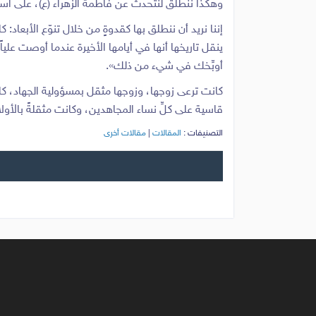
وهكذا ننطلق لنتحدث عن فاطمة الزهراء (ع)، على أسا
إننا نريد أن ننطلق بها كقدوةٍ من خلال تنوّع الأبعاد: 
ينقل تاريخها أنها في أيامها الأخيرة عندما أوصت عليا
أوبِّخك في شيء من ذلك».
كانت ترعى زوجها، وزوجها مثقل بمسؤولية الجهاد، 
قاسية على كلِّ نساء المجاهدين، وكانت مثقلةً بالأول
التصنيفات :
المقالات
|
مقالات أخرى