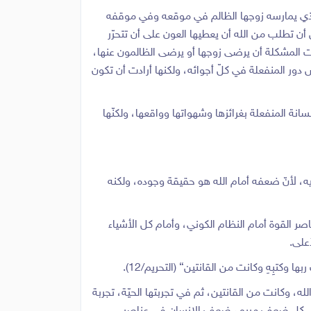
م الذي يمارسه زوجها الظالم في موقعه وفي موقفه
ن تطلب من الله أن يعطيها العون على أن تتحرّر
يست المشكلة أن يرضى زوجها أو يرضى الظالمون عنها،
ش دور المنفعلة في كلّ أجوائه، ولكنها أرادت أن تكون
نة المنفعلة بغرائزها وشهواتها وواقعها، ولكنّها
ه، لأنّ ضعفه أمام الله هو حقيقة وجوده، ولكنه
صر القوة أمام النظام الكوني، وأمام كل الأشياء
على.
ا وكتبِهِ وكانت من القانتين} (التحريم/12).
الله، وكانت من القانتين، ثم في تجربتها الحيّة، تجربة