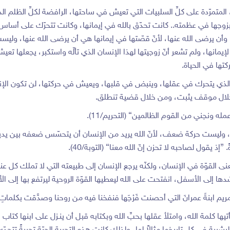
ا، المتمرّدة على كلِّ السلبيات التي تعيش في ساحتها، الرافضة لكلِّ الظل
وجها في عظمته.. كانت تحدّق بالله في إيمانها، وكانت تتحرّك على أساس أ
، وأن يرضى الله عنها، لأنّ قصّتها في إيمانها هي أن يرضى الله عنها، ول
مانها، ولم تشعر أنّ زوجيتها لهذا الإنسان الذي تألّه واستكبر، يجعلها تعي
كتها في الحياة.
 الذي يتحرك في عقلها، وينبض في قلبها، ويعيش في حركتها، لن تكون الإنسا
ن خلال موقف يثبت، ومن خلال قضية تنطلق.
مله ونجني من القوم الظالمين} (التحريم/11).
ن، وليست حركة ضعف، لأنّ الله يريد من الإنسان أن يتحسّس ضعفه بين يدي
 يقول لصاحبه لا تحزن إنّ الله معنا} (التوبة/40).
القوّة في الإنسان، ولكنّه يرجع الإنسان إلى طبيعته التي لا تملك كل عنا
ا إلى الأسفل، انفتحت على الله ليعطيها القوّة الروحية ليرتفع بها إلى الأ
مريم ابنةَ عمرانَ التي أحصنت فَرْجَها فنفخنا فيه من روحنا وصدَّقت بكلماتِ ربه
يها كلمة الله، وامتلأ عقلها بحبِّ الله وبكتابه قبل أن ينـزل على ابنها كتاب 