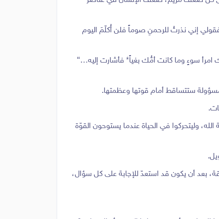
ً تتحدّى كل ضعف مريم، ضعف الإنسان في عناصر
ولي إني نذرتُ للرحمنِ صوماً فلن أُكلّمَ اليوم
ك امرأ سوءٍ وما كانت أمُّك بغياً* فأشارت إليه…}
مسؤولة ستتساقط أمام قوتها وعظمتها.
 الله، وليتحركوا في الحياة عندما يستوحون القوّة
يل.
ة، بعد أن يكون قد استعدّ للإجابة على كل سؤال،