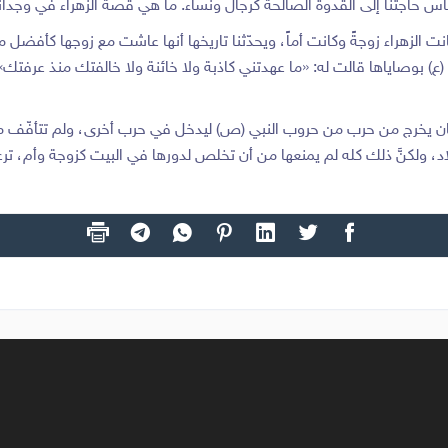
س حاجتنا إلى القدوة الصالحة كرجال ونساء. ما هي قصة الزهراء في وجدانن
كانت الزهراء زوجةً وكانت أماً، ويحدّثنا تاريخها أنها عاشت مع زوجها كأفضل 
ً (ع) بوصاياها قالت له: «ما عهدتني كاذبة ولا خائنة ولا خالفتك منذ عرفتك»
كان يخرج من حرب من حروب النبي (ص) ليدخل في حرب أخرى، ولم تتأفّف
اد، ولكنَّ ذلك كله لم يمنعها من أن تخلص لدورها في البيت كزوجة وأم، ترعى