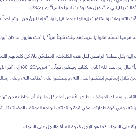
البشرية في كل تاريخها مثالاً لها، ولذلك كانت هذه التجربة الحيّة تجربة
ت يا ليتني متّ قبل هذا وكنت نسياً منسياً} (مريم/23).
التعليمات واستنفرت إيمانها عندما قيل لها: {فإما ترينَّ من البشرِ أحداً فق
َها تحملُه قالوا يا مريمَ لقد جئتِ شيئاً فريّاً* يا أخت هارون ما كان أبو
ليه بكل عظمة الرافض لكل هذه الكلمات، المطمئنّ بأنّ كل كلماتهم اللا
 عبد الله آتاني الكتاب وجعلني نبياً…} (مريم/29_30) إلى آخر الآيات.
 من خلال إيمانهم لينفتحوا على الله، ولينفتحوا على ألطاف الله، وعلى رسالة
 الناس، ويملك الموقف الطاهر الأبيض أمام كل ما يراد أن يحاط به من تهاو
اءته، وفي قوة طهارته، وفي قوة واقعيّته، ليواجه الموقف المضادّ بكل ثق
رأة على السواء، كما هو الرجل قدوة للمرأة والرجل على السواء.