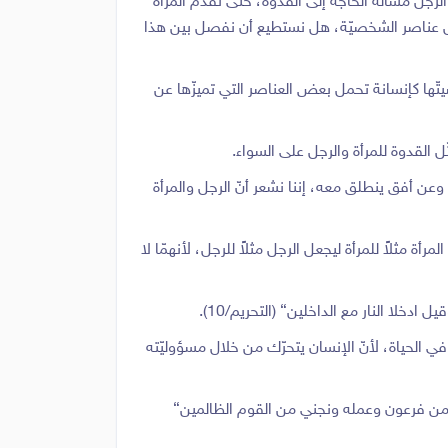
رجل مسألة الحاجة إلى القدوة، حتى نقدّم المرأة
كل عناصر الشخصيّة، هل نستطيع أن نفصل بين هذا
تّها كإنسانة تحمل بعض العناصر التي تميزّها عن
ل القدوة للمرأة والرجل على السواء.
عن أفق ينطلق معه، إننا نشعر أنّ الرجل والمرأة
أة مثلاً للمرأة ليجعل الرجل مثلاً للرجل، لأنهمّا لا
ل ادخلا النار مع الداخلين} (التحريم/10).
 الحياة، لأنّ الإنسان يتحرّك من خلال مسؤوليّته
جِّني من فرعون وعمله ونجني من القوم الظالمين}