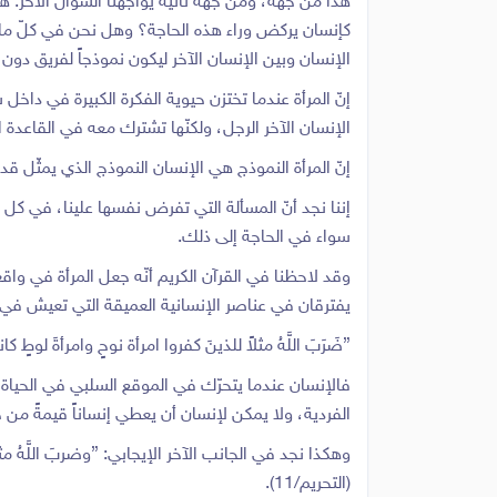
هذا من جهة، ومن جهة ثانية يواجهنا السؤال الآخر: ه
كإنسان يركض وراء هذه الحاجة؟ وهل نحن في كلّ ما 
الإنسان وبين الإنسان الآخر ليكون نموذجاً لفريق دون 
إنّ المرأة عندما تختزن حيوية الفكرة الكبيرة في دا
الإنسان الآخر الرجل، ولكنّها تشترك معه في القاعدة ال
إنّ المرأة النموذج هي الإنسان النموذج الذي يمثّل قد
إننا نجد أنّ المسألة التي تفرض نفسها علينا، في كل
سواء في الحاجة إلى ذلك.
وقد لاحظنا في القرآن الكريم أنّه جعل المرأة في واقعها 
يفترقان في عناصر الإنسانية العميقة التي تعيش في 
{ضَرَبَ اللَّهُ مثلاً للذينَ كفروا امرأة نوحٍ وامرأةَ لوط
فالإنسان عندما يتحرّك في الموقع السلبي في الحياة،
الفردية، ولا يمكن لإنسان أن يعطي إنساناً قيمةً من خل
وهكذا نجد في الجانب الآخر الإيجابي: {وضربَ اللَّهُ مث
(التحريم/11).