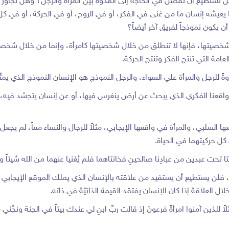
ل نستطيع أن نفصل في الحاجة إلى القدوة بين المرأة والرجل؟ وهل تجاوز ال
يعيشه إنسان ما من غنى في الفكر، أو في الروح، أو في الحركة، أو في 
أن يكون نموذجاً لفريق آخر أيضاً؟
خل شخصيتها، فإنها لا تنطلق من خلال شخصيتها كامرأة، وإنما من خلال شخصي
عامة التي تنتج الفكر وتنتج الحركة.
وةً للرجل والمرأة علي السواء، والرجل النموذج هو الإنسان النموذج الذي يمثّ
 واقعنا الفكري الذي يبحث عن أرض ينغرس فيها، أو عن إنسان يتجسّد فيه، و
السلبي، والمرأة في واقعها الإيجابي، مثلاً للرجال والنساء معاً، لم يجعل المر
كل حركيتهما في الحياة.
ٍ كانتا تحت عبدين من عبادِنا صالحينِ فخانتاهما فلم يُغنيا عنهما من الله شيئاً وقي
 فلن يستطيع أن يستفيد من علاقته بالإنسان الذي يملك الموقع الإيجابي في
ال العلاقة إذا كان الإنسان يفتقد القيمة الذاتيّة في ذاته.
لاً للذين آمنوا امرأةً فرعونَ إذ قالت ربِّ ابنِ لي عندك بيتاً في الجنة ون