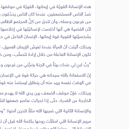
هذه الإنسانة القويّة في إيمانها، القويّة في موقفه
ضدّ الناس المستضعفين. عندما كان الناس يحدّقون بز
من فرعون وعمله، وأن تتحرّر من كلِّ المجتمع الظالم
لأن القضية هي أنها أخلصت لإنسانيّتها في إخلاصها لإي
بشخصيّتها القوية قوة إيمانها، الإنسانَ الفاعل في حر
وبذلك أثبتت أنّ المرأة عندما تعيش الإيمان العميق،
تكون الإنسانة الفاعلة من خلال إرادة تتصلّب، وم
{ربِّ ابنِ لي عندك بيتاً في الجنة ونجِّني من فرعون وع
إنّ الاستعانة بالله سبحانه هي حركة قوة في الإنسا
في الوقت نفسه يريد منه أن ينطلق ليستمدّ منه قوةً. {إذ
وبذلك، فإنّ موقف الضعف بين يدي الله لا يهدم معنى 
الخارجة عن القدرة، حتّى إذا تحركت عناصر ضعفها لتشده
والإنسانة الثانية التي ضربها الله مثلاً للذين آمنوا: {و
مريم الإنسانة التي امتلأت روحها بكلمة الله قبل أن تأت