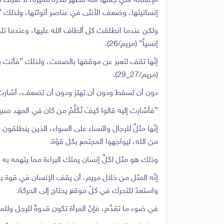
الإنسانة التي جعلها الله مظهر قدرة مميزة، لا تعرف 
إنسانيتها، وضعف الأنثى في عناصر أنوثتها، ولذلك {قال
ولكن عندما انطلقت كل ألطاف الله عليها، وعندما تلقّت 
إنسياً} (مريم/26).
إنّها تقف لتعبر عن موقفها بالصمت، ولذلك {فأتت به قوم
(مريم/27_29).
دون أن تسقط ودون أن تهتز ودون أن تضعف، أشارت إ
{فأشارت إليه قالوا كيفَ نُكَلِّمُ من كان في المهد صبياً* قال إني
إنّها مثلٌ للرجال والنساء على السواء، الذين ينطلقون
من الله، ليواجهوا المجتمع بكل قوّة.
وذلك هو مثل لكلِّ إنسان يملك البراءة مما يتهمه به
إنّه المثل من خلال مريم، أن يقف الإنسان في قوة بر
واستعدّ للتحرك في كلّ موقع يحتاج إلى الحركة.
في ضوء ما تقدَّم، فإنّ المرأة تكون قدوةً للرجل وللم