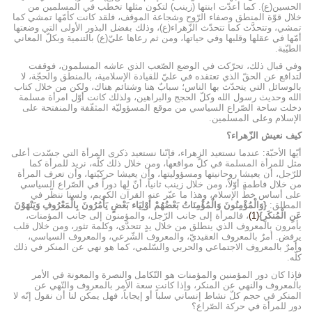
الحسين(ع). كما أعدّت ابنتها (زينب) لتكون مثلها تخطب في المسلمين من
خلال قوّة المنطق وصفاء الرّوح وشجاعة الموقف، فلقد كانت كأمّها تمشي كما
تمشي، وتتحدَّث كما تتحدّث الزّهراء(ع)، وذلك بفضل البذور الأولى التي وضعتها
أمّها في عقلها وقلبها وفي حياتها، ومن ثم رعاها عليّ(ع) بالتنمية وبكلّ المعاني
الطيّبة.
وفي قبال ذلك، تحرّكت في الوضع الصّعب الذي عاشه المسلمون، فوقفت
لتدافع عن الحقّ الذي تعتقده في عليّ للقيادة الإسلامية، بالمنطق والحجّة، لا
بالوسائل التي يتحدّث بها الناس؛ سبابٌ هنا وشتائم هناك، ولكن من خلال كتاب
الله وحديث رسول الله وكلّ الحجج والبراهين، ولذلك كانت أوّل امرأة مسلمة
دخلت ساحة الصّراع السياسي من موقع المسؤوليّة المثقّفة والمنفتحة على
الإسلام وعلى المسلمين.
كيف نعيش الزّهراء؟
أيّها الأحبّة: عندما نستعيد الزهراء، فإنّنا نستعيد ذكرى المرأة التي جسّدت أعلى
مثل للمرأة المسلمة في كلّ مواقعها، ومن خلال ذلك كلّه، نريد للمرأة كما
للرّجل، أن يعيشا روحانيتها ومسؤوليتها، وأن يعيشا حركيّتها، وأن تعرف المرأة
من خلال فاطمة أوّلاً، ومن خلال زينب ثانياً، أنّ لها دوراً في الصّراع السياسي
على أساس خطِّ الإسلام، وهذا ما عبّر عنه القرآن الكريم، ولسنا ننظّر في
المطلق:
{وَالْمُؤْمِنُونَ وَالْمُؤْمِنَاتُ بَعْضُهُمْ أَوْلِيَاء بَعْضٍ يَأْمُرُونَ بِالْمَعْرُوفِ وَيَنْهَوْنَ
عَنِ الْمُنكَرِ}
(1)
، فالمرأة إلى جانب الرّجل، والمؤمنون إلى جانب المؤمنات،
يأمرون بالمعروف الذي ينطلق من خلال يدٍ تتحدَّى، وكلمة تثور، ومن خلال قلب
يرفض. أمرٌ بالمعروف العقيديّ، والمعروف الشّرعي، والمعروف السياسي،
وأمرٌ بالمعروف الاجتماعي والحربي والسّلمي، كما هو نهي عن المنكر في ذلك
كلّه.
فإذا كان دور المؤمنين والمؤمنات هو التّكامل والنصرة والمعونة في الأمر
بالمعروف والنهي عن المنكر، وإذا كانت سعة الأمر بالمعروف والنّهي عن
المنكر في حجم كلّ نشاط إنساني سلباً أو إيجاباً، فهل يمكن لنا أن نقول إنّه لا
دور للمرأة في حركة الصّراع؟