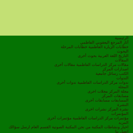
الرئيسية
أثار المرجع اليعقوبي الفاطمي
خطابات الزيارة الفاطمية
خطابات المرحلة
البحوث
التاريخ
اللغة العربية
بحوث أخرى
المقالات
مقالات مركز الدراسات الفاطمية
مقالات أخرى
اصدارات المركز
الكتب
رسائل جامعية
الندوات
ندوات مركز الدراسات الفاطمية
ندوات أخرى
المجلة
مجلة المركز
مجلات اخرى
مسابقات المركز
المسابقات
مسابقات أخرى
النشرة
نشرة المركز
نشرات اخرى
المؤتمرات
مؤتمرات مركز الدراسات الفاطمية
مؤتمرات أخرى
المزيد
اخبار ونشاطات
المكتبة
من نحن
المكتبة الصوتية
القسم العام
ارسل سؤالك
اتصل بنا