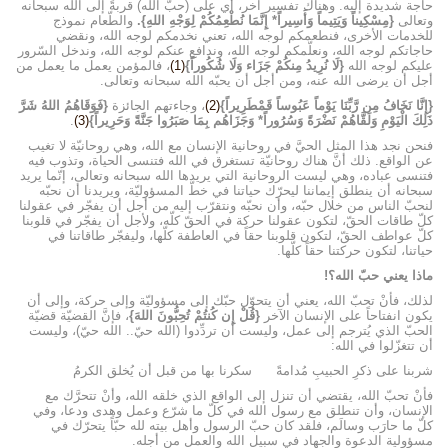
حاجة شديدة إليه. وهناك تفسير آخر، أي على (حبّ الله) قربةً إلى الله سبحانه
وتعالى
{مِسْكِيناً وَيَتِيماً وَأَسِيراً* إِنَّمَا نُطْعِمُكُمْ لِوَجْهِ اللهِ}.
والطّعام نموذج
للخدمات الأخرى، فنطعمكم لوجه الله، تعني نخدمكم لوجه الله، ونقضي
حاجاتكم لوجه الله، ونعلّمكم لوجه الله، وندافع عنكم لوجه الله، وندخل السّرور
عليكم لوجه الله
{لَا نُرِيدُ مِنكُمْ جَزَاء وَلَا شُكُوراً}
(1)
، فالمؤمن يعمل ما يعمل من
أجل أن يرضى الله عنه، ومن أجل أن يحبّه الله سبحانه وتعالى.
{إِنَّا نَخَافُ مِن رَّبِّنَا يَوْماً عَبُوساً قَمْطَرِيراً}
(2)
، وجاءتهم الجائزة
{فَوَقَاهُمُ اللهُ شَرَّ
ذَلِكَ الْيَوْمِ وَلَقَّاهُمْ نَضْرَةً وَسُرُوراً* وَجَزَاهُم بِمَا صَبَرُوا جَنَّةً وَحَرِيراً}
(3)
.
فنحن نجد هذا المثل الحيَّ في روحانية الإنسان مع الله، وهي روحانيّة لا تغيب
عن الواقع. ذلك أنَّ هناك روحانيّة تستغرق في الله فتنسى الحياة، وتذوب فيه
فتنسى عباده، وهي ليست الروحانية التي يريدها الله سبحانه وتعالى، إنّما يريد
سبحانه أن ينطلق إيماننا ليحرّك حياتنا في خطّ المسؤوليّة، ويريدنا أن نحبّه
لنحبّ الناس من خلال حبّه، وأن نحبّه ونتقرّب إليه من أجل أن يفجّر في عقولنا
كلّ طاقات الحقّ، لتكون عقولنا حركة في الحقّ كلّه، ولأجل أن يفجّر في قلوبنا
كلّ عواطف الحقّ، لتكون قلوبنا حقاً في العاطفة كلّها، وليفجّر طاقاتنا في
حياتنا، لتكون حركتنا حقاً كلّها.
ماذا يعني حبّ الله؟!
لذلك، فأنْ تحبّ الله، يعني أن يتحوّل حبّك إلى مسؤوليّة وإلى حركة، وإلى أن
يكون انفتاحاً على الإنسان الآخر
{قُلْ إِن كُنتُمْ تُحِبُّونَ اللهَ}
، فإنَّ القضيّة قضيّة
الحبّ الذي يُترجم إلى عمل، وليست أن تردِّدوا (الله حيّ.. الله حيّ)، وليست
أن تتغزّلوا في الله:
شربنا على ذكرِ الحبيبِ مُدامةً سكرنا بها من قبل أن يُخلق الكرمُ
فأنْ تحبّ الله، يقتضي أن تنزل إلى الواقع الذي خلقه الله، وأنْ تتحرَّك مع
الإنسان، وأن تنطلق مع رسول الله في كلّ ما شرّع وعمل وهدى ودعا، وفي
كلّ ما حارَب وسالَم، فلقد كان حبّ الرسول وأهل بيته لله حبّاً يتحرّك في
مسؤولية الدعوة والجهاد في سبيل الله والعمل من أجله.