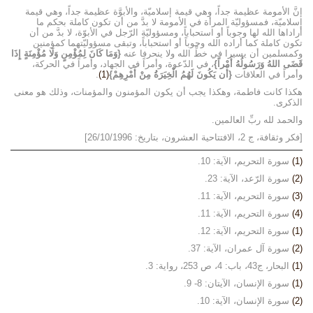
إنَّ الأمومة عظيمة جداً، وهي قيمة إسلاميّة، والأبوَّة عظيمة جداً، وهي قيمة
إسلاميّة، فمسؤوليّة المرأة في الأمومة لا بدَّ من أن تكون كاملة بحكم ما
أراداها الله لها وجوباً أو استحباباً، ومسؤوليّة الرّجل في الأبوّة، لا بدَّ من أن
تكون كاملة كما أراده الله وجوباً أو استحباباً، وتبقى مسؤوليّتهما كمؤمنين
وكمسلمين أن يسيرا في خطِّ الله ولا ينحرفا عنه
{وَمَا كَانَ لِمُؤْمِنٍ وَلَا مُؤْمِنَةٍ إِذَا
قَضَى اللهُ وَرَسُولُهُ أَمْراً}
، في الدّعوة، وأمراً في الجهاد، وأمراً في الحركة،
وأمراً في العلاقات
{أَن يَكُونَ لَهُمُ الْخِيَرَةُ مِنْ أَمْرِهِمْ}
(1)
.
هكذا كانت فاطمة، وهكذا يجب أن يكون المؤمنون والمؤمنات، وذلك هو معنى
الذكرى.
والحمد لله ربِّ العالمين.
[فكر وثقافة، ج 2، الافتتاحية العشرون، بتاريخ: 26/10/1996]
(1)
سورة التحريم، الآية: 10.
(2)
سورة الرّعد، الآية: 23.
(3)
سورة التحريم، الآية: 11.
(4)
سورة التحريم، الآية: 11.
(1)
سورة التحريم، الآية: 12.
(2)
سورة آل عمران، الآية: 37.
(1)
البحار، ج43، باب: 4، ص 253، رواية: 3.
(1)
سورة الإنسان، الآيتان: 8- 9.
(2)
سورة الإنسان، الآية: 10.