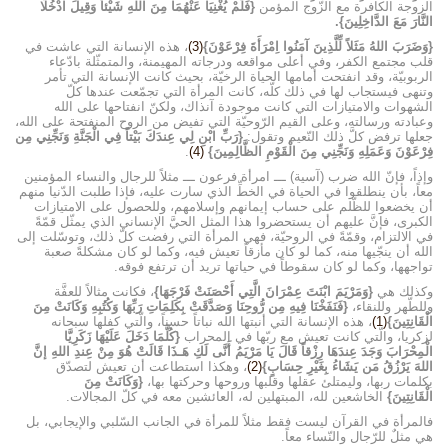
الزوجة الكافرة مع الزّوج المؤمن
{فَلَمْ يُغْنِيَا عَنْهُمَا مِنَ اللهِ شَيْئاً وَقِيلَ ادْخُلَا
النَّارَ مَعَ الدَّاخِلِينَ}.
{وَضَرَبَ اللهُ مَثَلاً لِّلَّذِينَ آمَنُوا اِمْرَأَةَ فِرْعَوْنَ}
(3)
، هذه الإنسانة التي عاشت في
قلب مجتمع الكفر، وفي أعلى مواقعه ودرجاته المهيمنة، والمتمثّلة بادّعاء
الربوبيّة، وقد انفتحت أمامها الحياة الرخيّة، بحيث كانت الإنسانة التي تأمر
وتنهى فيستجاب لها في ذلك كلّه، كانت المرأة التي تجمّعت عندها كلّ
الشهوات والامتيازات التي كانت موجودة آنذاك، ولكنّ انفتاحها على الله
وعبادته ورسالته، وعلى القيم الرّوحيّة التي تفيض من الروح المنفتحة على الله،
جعلها ترفض كلَّ ذلك النّعيم وتقول:
{رَبِّ ابْنِ لِي عِندَكَ بَيْتاً فِي الْجَنَّةِ وَنَجِّنِي مِن
فِرْعَوْنَ وَعَمَلِهِ وَنَجِّنِي مِنَ الْقَوْمِ الظَّالِمِينَ}
(4)
.
وإذاً، فإنّ الله ضرب (آسية) ـــ امرأة فرعون ـــ مثلاً للرجال والنساء المؤمنين
معاً، بأن ينطلقوا في الحياة في الخطِّ الذي سارت عليه، فإذا طلبت الدّنيا منهم
أن يخضعوا للظّلم على حساب إيمانهم وإسلامهم، وللحصول على الامتيازات
الكبرى، فإنَّ عليهم أن يستحضروا هذا المثل الحيَّ الإنساني الذي يمثّل قمّةً
في الالتزام، وقمّةً في الروحيّة، فهي المرأة التي رفضت كلّ ذلك، وتوسّلت إلى
الله أن ينجّيها منه، كما لو كان مأزقاً تعيش فيه، وكما لو كان مشكلةً صعبة
تواجهها، وكما لو كان سقوطاً في حياتها تريد أن ترتفع فوقه.
وكذلك هي
{وَمَرْيَمَ ابْنَتَ عِمْرَانَ الَّتِي أَحْصَنَتْ فَرْجَهَا}
، فكانت مثالاً للعفَّة
وللطّهر وللنقاء،
{فَنَفَخْنَا فِيهِ مِن رُّوحِنَا وَصَدَّقَتْ بِكَلِمَاتِ رَبِّهَا وَكُتُبِهِ وَكَانَتْ مِنَ
الْقَانِتِينَ}
(1)
، هذه الإنسانة التي أنبتها الله نباتاً حسناً، والّتي كفلها سبحانه
لزكريا، والّتي كانت تعيش مع ربّها في المحراب
{كُلَّمَا دَخَلَ عَلَيْهَا زَكَرِيَّا
الْمِحْرَابَ وَجَدَ عِندَهَا رِزْقاً قَالَ يَا مَرْيَمُ أَنَّى لَكِ هَـذَا قَالَتْ هُوَ مِنْ عِندِ اللهِ إنَّ
اللهَ يَرْزُقُ مَن يَشَاءُ بِغَيْرِ حِسَابٍ}
(2)
، وهكذا استطاعت أن تعيش لتصدّق
بكلمات ربها، وليمتلئ عقلها وقلبها وروحها وحركتها بها،
{وَكَانَتْ مِنَ
الْقَانِتِينَ}
الخاشعين لله، المبتهلين له، العائشين معه في كلّ المجالات.
فالمرأة في القرآن ليست فقط مثلاً للمرأة في الجانب السّلبي والإيجابي، بل
هي مثلٌ للرّجال والنّساء معاً.