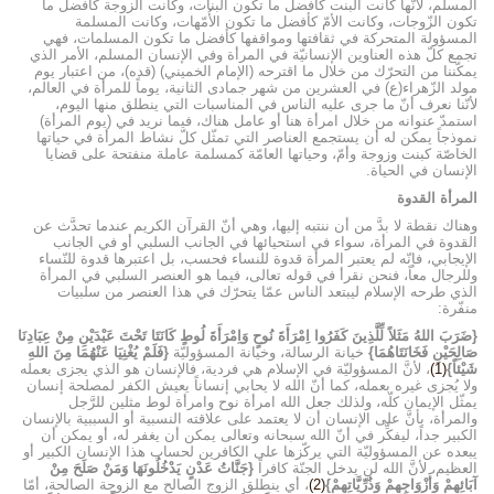
المسلم، لأنّها كانت البنت كأفضل ما تكون البنات، وكانت الزوجة كأفضل ما
تكون الزّوجات، وكانت الأمّ كأفضل ما تكون الأُمّهات، وكانت المسلمة
المسؤولة المتحركة في ثقافتها ومواقفها كأفضل ما تكون المسلمات، فهي
تجمع كلّ هذه العناوين الإنسانيّة في المرأة وفي الإنسان المسلم، الأمر الذي
يمكّننا من التحرّك من خلال ما اقترحه (الإمام الخميني) (قده)، من اعتبار يوم
مولد الزّهراء(ع) في العشرين من شهر جمادى الثانية، يوماً للمرأة في العالم،
لأنّنا نعرف أنّ ما جرى عليه الناس في المناسبات التي ينطلق منها اليوم،
استمدّ عنوانه من خلال امرأة هنا أو عامل هناك، فيما نريد في (يوم المرأة)
نموذجاً يمكن له أن يستجمع العناصر التي تمثّل كلّ نشاط المرأة في حياتها
الخاصّة كبنت وزوجة وأمّ، وحياتها العامّة كمسلمة عاملة منفتحة على قضايا
الإنسان في الحياة.
المرأة القدوة
وهناك نقطة لا بدَّ من أن ننتبه إليها، وهي أنّ القرآن الكريم عندما تحدَّث عن
القدوة في المرأة، سواء في استحيائها في الجانب السلبي أو في الجانب
الإيجابي، فإنّه لم يعتبر المرأة قدوة للنساء فحسب، بل اعتبرها قدوة للنّساء
وللرجال معاً، فنحن نقرأ في قوله تعالى، فيما هو العنصر السلبي في المرأة
الذي طرحه الإسلام ليبتعد الناس عمّا يتحرّك في هذا العنصر من سلبيات
منفّرة:
{ضَرَبَ اللهُ مَثَلاً لِّلَّذِينَ كَفَرُوا اِمْرَأَةَ نُوحٍ وَاِمْرَأَةَ لُوطٍ كَانَتَا تَحْتَ عَبْدَيْنِ مِنْ عِبَادِنَا
صَالِحَيْنِ فَخَانَتَاهُمَا}
خيانة الرسالة، وخيانة المسؤوليّة
{فَلَمْ يُغْنِيَا عَنْهُمَا مِنَ اللهِ
شَيْئاً}
(1)
، لأنَّ المسؤوليّة في الإسلام هي فردية، فالإنسان هو الذي يجزى بعمله
ولا يُجزى غيره بعمله، كما أنّ الله لا يحابي إنساناً يعيش الكفر لمصلحة إنسان
يمثّل الإيمان كلّه، ولذلك جعل الله امرأة نوح وامرأة لوط مثلين للرَّجل
والمرأة، بأنَّ على الإنسان أن لا يعتمد على علاقته النسبية أو السببية بالإنسان
الكبير جداً، ليفكِّر في أنّ الله سبحانه وتعالى يمكن أن يغفر له، أو يمكن أن
يبعده عن المسؤوليّة التي يركّزها على الكافرين لحساب هذا الإنسان الكبير أو
العظيم، لأنَّ الله لن يدخل الجنّة كافراً
{جَنَّاتُ عَدْنٍ يَدْخُلُونَهَا وَمَنْ صَلَحَ مِنْ
آبَائِهِمْ وَأَزْوَاجِهِمْ وَذُرِّيَّاتِهِمْ}
(2)
، أي ينطلق الزوج الصالح مع الزوجة الصالحة، أمّا