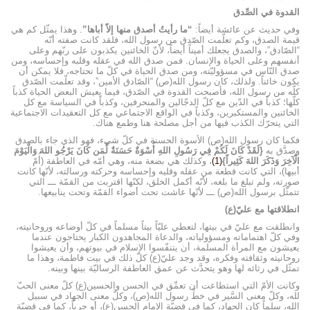
القدوة في الصِّدق
وفي حديث عن عائشة أيضاً:
“ما رأيتُ أصدق منها إلاّ أباها”
. وهذا يمثّل كم هي
قيمة الصدق، وكم تعلّمت الصّدق من رسول الله، فلقد كانت صفته أنّه
“الصّادق”، والصدق يجعلك أميناً أيضاً، لأنّ الخائنين يكذبون على ربّهم وعلى
أنفسهم وعلى الحياة والإنسان. فمن صدق الله في عقله وقلبه وإحساسه، ومن
صدق النّاس في مسؤوليّته، ومن صدق الحياة في كلّ ما تحتاجه، فلا يمكن أن
يكون خائناً. ولذلك، كان رسول الله(ص) “الصّادق الأمين”، وقد تعلّمت الصّدق
كلّه من رسول الله، فأصبحت القدوة في الصّدق، فيما يعيش البعض الحياة كذباً
كلّها؛ كذباً في الدّين مع كلّ الدجّالين والمنحرفين، وكذباً في السياسة مع كل
الخائنين والمستكبرين، وكذباً في الواقع الاجتماعي مع كل التعقيدات الاجتماعية
التي يتحرّك الكذب فيها من أجل مصلحة هنا وطمع هناك.
فكما كان رسول الله(ص) الأسوة الحسنة في كلّ شيء، فهو الذي جاء بالصدق
وصدَّق به
{لَقَدْ كَانَ لَكُمْ فِي رَسُولِ اللهِ أُسْوَةٌ حَسَنَةٌ لِّمَن كَانَ يَرْجُو اللهَ وَالْيَوْمَ
الْآخِرَ وَذَكَرَ اللهَ كَثِيراً}
(1)
، وكذلك هي بضعة منه، وهي أمّه في العاطفة (أُمّ
أبيها)، التي كانت قطعة من عقله وقلبه وإحساسه وحركته ورسالته، لأنّها كانت
صورته، ولم تبلغ ما بلغه، لأنّه أكمل الخلق، لكنّها اقتربت من القمّة ـــ التي
تتمثّل برسول الله(ص) ـــ لأنّها عاشت تحت أضواء القمّة وتحت ينابيعها.
انطلاقتها مع عليّ(ع)
وانطلقت مع عليّ في بيتها، لتعطي عليّاً بيتاً مسلماً في كلّ أوضاعه وروحانيته،
وفي كلّ اهتماماته ومسؤولياته، والدعاة المجاهدون الكبار يحتاجون عندما
يعيشون مع المرأة المسلمة، أن يتنفّسوا الإسلام في بيوتهم، وأن يعيشوا
روحانيته وثقافته وفكره، وقد وجد عليّ(ع) كلّ ذلك في بيت فاطمة، وهذا ما
تمثّل في رثائه لها وهو يتحدَّث عن عمق العاطفة الرساليّة بينها وبينه.
وكانت الأمّ التي استطاعت أن تعمِّق في الحسن والحسين(ع) كلّ معنى الحبّ
لله، وكلّ معنى السَّير في خطِّ رسول الله(ص)، وكلَّ معنى الجهاد في سبيل
الله، سلماً كان الجهاد، كما في قضيّة الإمام الحسن(ع)، أو حرباً، كما في قضيّة