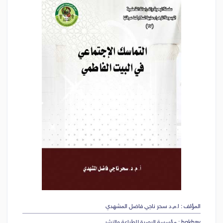
المؤلف : ا.م.د سحر ناجي فاضل المشهدي
hgkhav : مؤسسة البصرة للطباعة والنشر