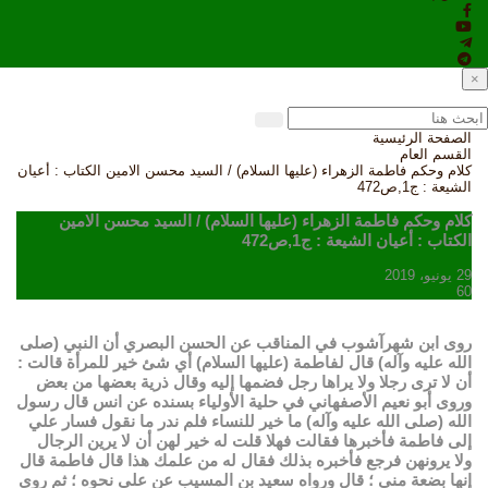
×
الصفحة الرئيسية
القسم العام
كلام وحكم فاطمة الزهراء (عليها السلام) / السيد محسن الامين الكتاب : أعيان
الشيعة : ج1,ص472
كلام وحكم فاطمة الزهراء (عليها السلام) / السيد محسن الامين
الكتاب : أعيان الشيعة : ج1,ص472
29 يونيو، 2019
60
روى ابن شهرآشوب في المناقب عن الحسن البصري أن النبي (صلى
الله عليه وآله) قال لفاطمة (عليها السلام) أي شئ خير للمرأة قالت :
أن لا ترى رجلا ولا يراها رجل فضمها إليه وقال ذرية بعضها من بعض
وروى أبو نعيم الأصفهاني في حلية الأولياء بسنده عن انس قال رسول
الله (صلى الله عليه وآله) ما خير للنساء فلم ندر ما نقول فسار علي
إلى فاطمة فأخبرها فقالت فهلا قلت له خير لهن أن لا يرين الرجال
ولا يرونهن فرجع فأخبره بذلك فقال له من علمك هذا قال فاطمة قال
إنها بضعة مني ؛ قال ورواه سعيد بن المسيب عن علي نحوه ؛ ثم روى