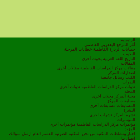
الرئيسية
أثار المرجع اليعقوبي الفاطمي
خطابات الزيارة الفاطمية
خطابات المرحلة
البحوث
التاريخ
اللغة العربية
بحوث أخرى
المقالات
مقالات مركز الدراسات الفاطمية
مقالات أخرى
اصدارات المركز
الكتب
رسائل جامعية
الندوات
ندوات مركز الدراسات الفاطمية
ندوات أخرى
المجلة
مجلة المركز
مجلات اخرى
مسابقات المركز
المسابقات
مسابقات أخرى
النشرة
نشرة المركز
نشرات اخرى
المؤتمرات
مؤتمرات مركز الدراسات الفاطمية
مؤتمرات أخرى
المزيد
اخبار ونشاطات
المكتبة
من نحن
المكتبة الصوتية
القسم العام
ارسل سؤالك
اتصل بنا