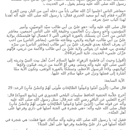
رسول الله صلى الله عليه وسلّم يقول ـ في الحديث ـ:
«معاشر الناس اعلموا أنّ الله تعالى باباً من دخله أمن من النار، ومن الفزع
الأكبر» فقام إليه أبو سعيد الخدري فقال: يا رسول الله صلى الله عليه آله اهدنا
لهذا الباب حتىّ نعرفه.
قال صلى الله عليه وآله: «هو عليّ بن أبي طالب سيّد الوصيّين، وأمير
المؤمنين، وأخو رسول ربّ العالمين، وخليفة الله على الناس أجمعين، معاشر
الناس من أحبّ أن يتمسّك بالعورة الوثقى الّتي لا انفصال لها فليتمسّك بولاية
عليّ بن أبي طالب، فولايته ولايتي، وطاعته طاعتي. (معاشر الناس) من أحب
أن يعرف الحجّة بعدي فليعرف عليّ بن أبي طالب (معاشر الناس) من سرّه
ليقتدي بي، فعليه ان يتوالى ولاية عليّ بن أبي طالب والأئمة من ذريتي، فإنّهم
خزّان علمي» الحديث. غاية المرام/244.
(أقول) وحيث أن فاطمة الزهراء عليها السلام أحبّ أهل بيت النبيّ وذريته إلى
النبي صلى الله عليه وآله وسلّم، وهي أمّ الأئمة من ذريته، فيكون ولاؤها
كولايتهم، ولاءاً للرسول الأعظم، وتمسّكاً بالعورة الوثقى، وتكون الأية ممّا
أشارة إلى فضلها ونزل في حقّها سلام الله عليها.
الآية السابعة:
قال تعالى: (الَّذِينَ آمَنُوا وَعَمِلُوا الصَّالِحَاتِ طُوبَى‏ لَهُمْ وَحُسْنُ مَآبٍ) الرعد: 29
أخرج علاّمة الحنفية الحافظ سليمان البلخي القندوزي في (ينابيع المودّة) قال:
أخرج الثعلبي عن الباقر رضي الله عنه قال: سئل رسول الله صلى الله عليه
وآله عن قوله تعالى: (الَّذِينَ آمَنُوا وَعَمِلُوا الصَّالِحَاتِ طُوبَى‏ لَهُمْ وَحُسْنُ مَآبٍ)
فقال صلى الله عليه وآله: «هي شجرة في الجنة أصلها في داري وفرعها على
أهل الجنّة».
فقيل له: يا رسول الله صلى الله وعليه وآله سألناك عنها فقلت: هي شجرة في
الجنّة أصلها في دار عليّ وفاطمة وفرعها على أهل الجنةّ؟