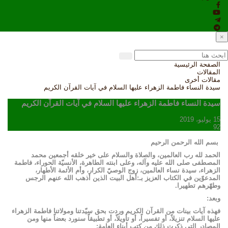
×
الصفحة الرئيسية
المقالات
مقالات أخرى
سيدة النساء فاطمة الزهراء عليها السلام في آيات القرآن الكريم
سيدة النساء فاطمة الزهراء عليها السلام في آيات القرآن الكريم
15 يوليو، 2019
92
بسم الله الرحمن الرحيم
الحمد لله رب العالمين، والصلاة والسلام على خير خلقه أجمعين محمد
المصطفى صلى الله عليه وآله، وعلى ابنته الطاهرة، الأنسيّة الحوراء، فاطمة
الزهراء، سيدة نساء العالمين، زوج الوصيّ الكرار، وأم الأئمة الأطهار،
المدعوّين في الكتاب العزيز بـ:أهل البيت الذين أذهب الله عنهم الرجس
وطهّرهم تطهيرا.
وبعد:
فهذه آيات بينات من القرآن الكريم وردت بحق سيّدتنا ومولاتنا فاطمة الزهراء
عليها السلام تنزيلاً، أو تفسيراً، أو تأويلاً، أو تطبيقاً سنورد بعضاً منها ومن
المصادر التي ذكرت ذلك من كتب أبناء العامة: