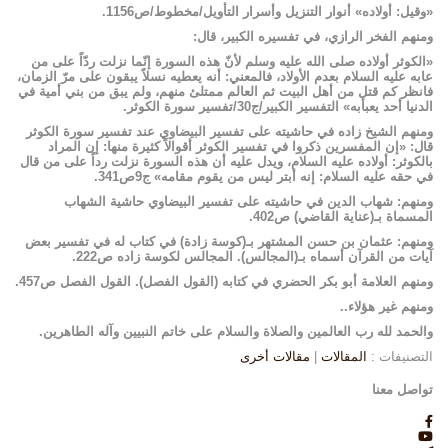
«وقيل: أولاده» أنوار التنزيل وأسرار التأويل/مخطوط/ص1156.
ومنهم الفخر الرازي، في تفسيره الكبير، قال:
«الكوثر أولاده صلى الله عليه وسلم لأنّ هذه السورة إنّما نزلت ردّاً على من
عابه عليه السلام بعدم الأولاد، فالمعني: أنه يعطيه نسلاً يبقون على مرّ الزمان،
فانظر كم قتل من أهل البيت ثم العالم ممتلئ منهم، ولم يبق من بني أمية في
الدنيا أحد يعبأبه» التفسير الكبير/ج30/تفسير سورة الكوثر.
ومنهم الشيخ زاده في حاشيته على تفسير البيضاوي عند تفسير سورة الكوثر
قال: «إن المفسرين ذكروا في تفسير الكوثر أقوالاً كثيرة منها: إن المراد
بالكوثر: أولاده عليه السلام، ويدل عليه أن هذه السورة نزلت رداً على من قال
في حقه عليه السلام: إنه أبتر ليس من يقوم مقامه» ج9ص341.
ومنهم: شهاب الدين في حاشيته على تفسير البيضاوي حاشية الشهاب
المسماة بـ(عناية القاضي) ص402.
ومنهم: عثمان بن حسن المشتهر بـ(كوسة زادة) في كتاب له في تفسير بعض
آيات من القرآن أسماه بـ(المجالس). المجالس لكوسة زاده ص222.
ومنهم العلامة أبو بكر الحضري في كتابه (القول الفصل). القول الفصل ص457.
ومنهم غير هؤلاء..
والحمد لله رب العالمين والصلاة والسلام على خاتم النبيين وآله الطاهرين.
التصنيفات :
المقالات
|
مقالات أخرى
تواصل معنا