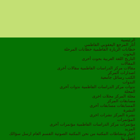
الرئيسية
أثار المرجع اليعقوبي الفاطمي
خطابات الزيارة الفاطمية
خطابات المرحلة
البحوث
التاريخ
اللغة العربية
بحوث أخرى
المقالات
مقالات مركز الدراسات الفاطمية
مقالات أخرى
اصدارات المركز
الكتب
رسائل جامعية
الندوات
ندوات مركز الدراسات الفاطمية
ندوات أخرى
المجلة
مجلة المركز
مجلات اخرى
مسابقات المركز
المسابقات
مسابقات أخرى
النشرة
نشرة المركز
نشرات اخرى
المؤتمرات
مؤتمرات مركز الدراسات الفاطمية
مؤتمرات أخرى
المزيد
اخبار ونشاطات
المكتبة
من نحن
المكتبة الصوتية
القسم العام
ارسل سؤالك
اتصل بنا