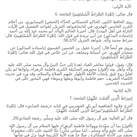
الآية الأولى:
قال تعالى: (اهْدِنَا الصِّرَاطَ الْمُسْتَقِيمَ) الفاتحة: 6
روى الحافظ الكبير، الحاكم الحسكاني الحذّاء (الحنفي) النيسابوري، من أعلام
القرن الخامس الهجري، في كتابه(شواهد التنزيل، لقواعد التفصيل في الآيات
النازلة في أهل البيت): قال: أخبرنا الحاكم الوالد أبو محمد عبد الله بن أحمد
(باسناده المذكور) عن أبي بريدة في قول الله: (اهْدِنَا الصِّرَاطَ الْمُسْتَقِيمَ)، قال:
صراط محمد وآله. شواهد التنزيل 1/57ـ58.
وروى هو أيضاً قال: أخبرنا عقيل بن الحسين القسوي (باسناده المذكور) عن
سفيان الثوري، عن أسباط ومجاهد، عن ابن عبّاس في قول الله تعالى: (اهْدِنَا
الصِّرَاطَ الْمُسْتَقِيمَ).
قال: يقول: قولوا معاشر العباد اهدنا إلى حبّ النبيّ وآل محمد صلى الله عليه
وآله وأهل بيته (أقول) محورهم الصدّيقة الكبرى فاطمة الزهراء، ولولاها لم يكن
لعليّ زوج تليق بإنجاب الأئمّة الأطهار عليهم الصلاة والسلام، وقد ورد في حديث
الكساء الشريف: «هم فاطمة وأبوها وبعلها وبنوها» فهي المحور حتّى في
الحديث القدسي.
الآية الثانية:
(صِرَاطَ الَّذِين أَنْعَمْتَ عَلَيْهِمْ) الفاتحة: 7
أخرج علامة الشافعية أبو بكر الحضرمي في كتابه «رشفة الصادي» قال: (اهْدِنَا
الصِّرَاطَ الْمُسْتَقِيمَ*صِرَاطَ الَّذِين أَنْعَمْتَ عَلَيْهِمْ).
قال أبو العالية: هم آل رسول الله صلى الله عليه وسلّم. رشفة الصادي/25.
(أقول) بما أن سيّدتنا ومولاتنا فاطمة الزهراء عليها السلام من آل رسول الله
صلى الله عليه وآله وسلّم ـ كما سيأتي مكّرراً منّا التنبيه على ذلك، مشفوعاً
بحشد من الأدلّة المتكاثرة ـ صحّ عدّ هذه الآية الكريمة فيما نزل في شأنها