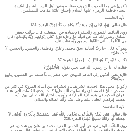
(أقول) في هذا الحديث الشريف «مثلنا» يعني: أهل البيت الشامل لسّيدة
النساء فاطمة الزهراء عليها السلام بإجماع عامّة مذاهب المسلمين.
الآية الخامسة:
قال تعالى: (وَإِذِ ابْتَلَى‏ إِبْرَاهِيمَ رَبُّهُ بِكَلِمَاتٍ فَأَتَمَّهُنَّ) البقرة: 124
روى الحافظ القندوزي (الحنفي) بإسناده عن المفضّل، قال: سألت جعفر
الصادق رضي الله عنه عن قوله عزّ وجل: (وَإِذِ ابْتَلَى‏ إِبْرَاهِيمَ رَبُّهُ بِكَلِمَاتٍ) قال:
هي الكلمات الّتي تلقّاها آدم من ربّه فتاب عليه.
وهو أنه قال: «يا ربّ أسألك بحقّ محمد، وعليّ، وفاطمة، والحسن، والحسين،ألاّ
تبت عليّ
»
(فَتَابَ عَلَيْهِ إِنَّهُ هُوَ التَّوَّابُ الرَّحِيمُ) البقرة: 37
فقلت له: يا بن رسول الله فما يعني بقوله: (فَأَتَمَّهُنَّ)؟
قال: يعني: أتمّهن إلى القائم المهدي اثني عشر إماماً تسعة من الحسين. ينابيع
المودّة/25.
(أقول): معنى هذا الحديث الشريف ـ والعشرات من أمثاله المرويّة في كثير من
المصادر ـ: أنّ فاطمة الزهراء صلوت الله عليها كانت إحدى الكلمات الّتي عناها
القرآن الحكيم في هذه الأية المباركة، وأوجبت اختيار الله تعالى بهنّ نبيّه
العظيم إبراهيم الخليل عليه وعلى نبيّنا وآله الصلاة والسلام.
الآية السادسة:
قال تعالى: (مَن يَكْفُرْ بِالطَّاغُوتِ وَيُؤْمِن بِاللّهِ فَقَدِ اسْتَمْسَكَ بِالْعُرْوَةِ الْوُثْقَى‏ لاَ
انفِصَامَ لَهَا وَاللّهُ سَمِيعٌ عَلِيمٌ) البقرة:256
روى العلاّمة البحراني، عن أبي الحسن الفقيه محمد بن عليّ بن شاذان، في
المناقب المائة من طريق العامّة بحذف الاسناد عن ابن عباس قال: سمعت