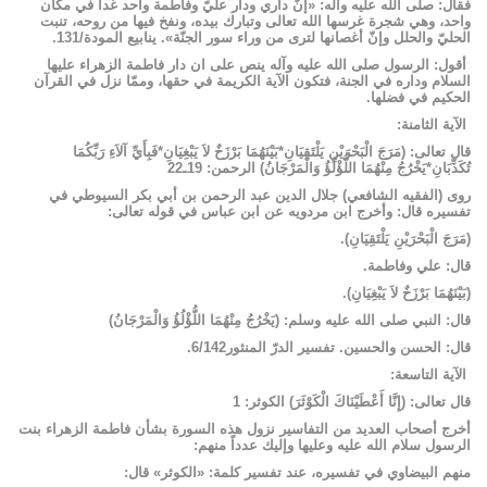
فقال: صلى الله عليه وآله: «إنّ داري ودار عليّ وفاطمة واحد غداً في مكان
واحد، وهي شجرة غرسها الله تعالى وتبارك بيده، ونفخ فيها من روحه، تنبت
الحليّ والحلل وإنّ أغصانها لترى من وراء سور الجنّة». ينابيع المودة/131.
أقول: الرسول صلى الله عليه وآله ينص على ان دار فاطمة الزهراء عليها
السلام وداره في الجنة، فتكون الآية الكريمة في حقها، وممّا نزل في القرآن
الحكيم في فضلها.
الآية الثامنة:
قال تعالى: (مَرَجَ الْبَحْرَيْنِ يَلْتَقِيَانِ*بَيْنَهُمَا بَرْزَخٌ لاَ يَبْغِيَانِ*فَبِأَيِّ آلاَءِ رَبِّكُمَا
تُكَذِّبَانِ*يَخْرُجُ مِنْهُمَا اللُّؤْلُؤُ وَالْمَرْجَانُ) الرحمن: 19ـ22
روى (الفقيه الشافعي) جلال الدين عبد الرحمن بن أبي بكر السيوطي في
تفسيره قال: وأخرج ابن مردويه عن ابن عباس في قوله تعالى:
(مَرَجَ الْبَحْرَيْنِ يَلْتَقِيَانِ).
قال: علي وفاطمة.
(بَيْنَهُمَا بَرْزَخٌ لاَ يَبْغِيَانِ).
قال: النبي صلى الله عليه وسلم: (يَخْرُجُ مِنْهُمَا اللُّؤْلُؤُ وَالْمَرْجَانُ)
قال: الحسن والحسين. تفسير الدرّ المنثور6/142.
الآية التاسعة:
قال تعالى: (إِنَّا أَعْطَيْنَاكَ الْكَوْثَرَ) الكوثر: 1
أخرج أصحاب العديد من التفاسير نزول هذه السورة بشأن فاطمة الزهراء بنت
الرسول سلام الله عليه وعليها وإليك عدداً منهم:
منهم البيضاوي في تفسيره، عند تفسير كلمة: «الكوثر» قال: