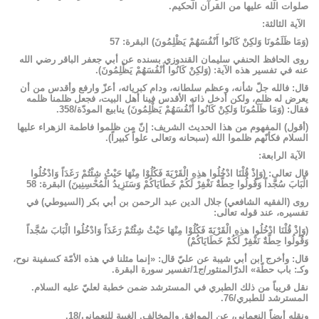
صلوات الله عليها من القرآن الحكيم.
الآية الثالثة:
(وَمَا ظَلَمُونَا وَلكِنْ كَانُوا أَنْفُسَهُمْ يَظْلِمُونَ) البقرة: 57
روى الحافظ الحنفي سليمان القندوزي بسنده عن أبي جعفر الباقر رضي الله
عنه في تفسير هذه الآية: (وَلكِنْ كَانُوا أَنْفُسَهُمْ يَظْلِمُونَ).
قال: فالله جلّ شأنه، وعظم سلطانه، ودام كبريائه، أعزّ وارفع وأقدس من أن
يعرض له ظلم، ولكن أدخل ذاته الأقدس فينا أهل البيت، فجعل ظلمنا ظلمه
فقال: (وَمَا ظَلَمُونَا وَلكِنْ كَانُوا أَنْفُسَهُمْ يَظْلِمُونَ) ينابيع المودّة/358.
(أقول) المفهوم من هذا الحديث الشريف: إنّ من ظلموا فاطمة الزهراء عليها
السلام فكأنّهم ظلموا الله (سبحانه وتعالى علواً كبيراً).
الآية الرابعة:
قال تعالى: (وَإِذْ قُلْنَا ادْخُلُوا هذِهِ الْقَرْيَةَ فَكُلُوْا مِنْهَا حَيْثُ شِئْتُمْ رَغَدَاً وَادْخُلُوا
الْبَابَ سُجَّداً وَقُولُوا حِطَّةٌ نَغْفِرْ لَكُمْ خَطَايَاكُمْ وَسَنَزِيدُ الْمُحْسِنِينَ) البقرة: 58
روى (الفقيه الشافعي) جلال الدين عبد الرحمن بن أبي بكر (السيوطي) في
تفسيره، عند قوله تعالى:
(وَإِذْ قُلْنَا ادْخُلُوا هذِهِ الْقَرْيَةَ فَكُلُوْا مِنْهَا حَيْثُ شِئْتُمْ رَغَدَاً وَادْخُلُوا الْبَابَ سُجَّداً
وَقُولُوا حِطَّةٌ نَغْفِرْ لَكُمْ خَطَايَاكُمْ)
قال: وأخرج ابن أبي شيبة عن عليّ قال: «إنما مثلنا في هذه الأمّة كسفينة نوح،
وكـ: باب حطّة» الدرّالمنثور/ج1/تفسير سورة البقرة.
نقل قريباً من ذلك الطبري في المسترشد ضمن خطبة لعليّ عليه السلام.
المسترشد للطبري/76.
ونقله أيضاً النعماني، عن الموافق والمخالف. الغيبة للنعماني/18.