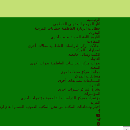
الرئيسية
أثار المرجع اليعقوبي الفاطمي
خطابات الزيارة الفاطمية
خطابات المرحلة
البحوث
التاريخ
اللغة العربية
بحوث أخرى
المقالات
مقالات مركز الدراسات الفاطمية
مقالات أخرى
اصدارات المركز
الكتب
رسائل جامعية
الندوات
ندوات مركز الدراسات الفاطمية
ندوات أخرى
المجلة
مجلة المركز
مجلات اخرى
مسابقات المركز
المسابقات
مسابقات أخرى
النشرة
نشرة المركز
نشرات اخرى
المؤتمرات
مؤتمرات مركز الدراسات الفاطمية
مؤتمرات أخرى
المزيد
اخبار ونشاطات
المكتبة
من نحن
المكتبة الصوتية
القسم العام
ار
×