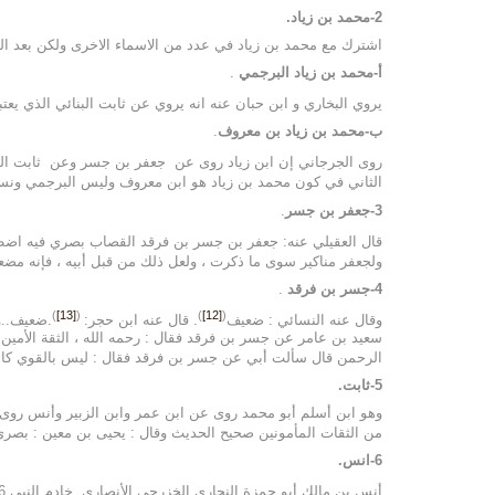
2-محمد بن زياد.
اشترك مع محمد بن زياد في عدد من الاسماء الاخرى ولكن بعد ال
أ-محمد بن زياد البرجمي
.
يروي البخاري و ابن حبان عنه انه يروي عن ثابت البنائي الذي يعتبر
ب-محمد بن زياد بن معروف
.
روى الجرجاني إن ابن زياد روى عن جعفر بن جسر وعن ثابت ال
الثاني في كون محمد بن زياد هو ابن معروف وليس البرجمي ونست
3-جعفر بن جسر
.
قال العقيلي عنه: جعفر بن جسر بن فرقد القصاب بصري فيه اضط
ولجعفر مناكير سوى ما ذكرت ، ولعل ذلك من قبل أبيه ، فإنه م
4-جسر بن فرقد
.
)
[13]
(
)
[12]
(
وقال عنه النسائي : ضعيف
. قال عنه ابن حجر:
.ضعيف..و
سعيد بن عامر عن جسر بن فرقد فقال : رحمه الله ، الثقة الأمين
الرحمن قال سألت أبي عن جسر بن فرقد فقال : ليس بالقوي كان
5-ثابت.
وهو ابن أسلم أبو محمد روى عن ابن عمر وابن الزبير وأنس روى 
من الثقات المأمونين صحيح الحديث وقال : يحيى بن معين : بصري
6-انس.
أنس بن مالك أبو حمزة النجاري الخزرجي الأنصاري خادم النبي 6 نزل البصرة روى عنه الزهري وقتادة وإسحاق بن عبد الله بن أبي طلحة وثابت البناني