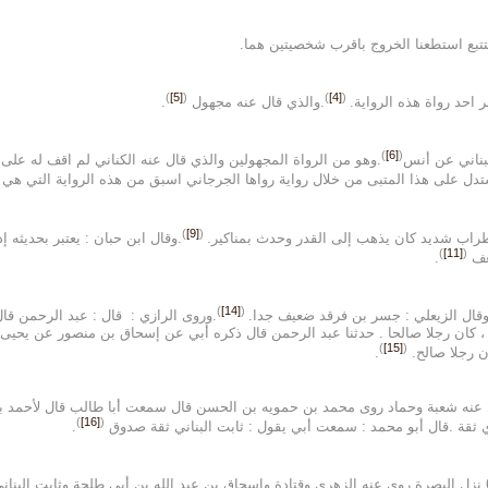
تتبع استطعنا الخروج باقرب شخصيتين هما.
)
[5]
(
)
[4]
(
 احد رواة هذه الرواية.
.والذي قال عنه مجهول
.
)
[6]
(
بناني عن أنس
.وهو من الرواة المجهولين والذي قال عنه الكناني لم اقف له على
دل على هذا المتبى من خلال رواية رواها الجرجاني اسبق من هذه الرواية التي هي
)
[9]
(
راب شديد كان يذهب إلى القدر وحدث بمناكير.
.وقال ابن حبان : يعتبر بحديثه إ
)
[11]
(
ضعف
.
)
[14]
(
قال الزيعلي : جسر بن فرقد ضعيف جدا.
.وروى الرازي : قال : عبد الرحمن ق
 ، كان رجلا صالحا . حدثنا عبد الرحمن قال ذكره أبي عن إسحاق بن منصور عن يحيى ا
)
[15]
(
 رجلا صالح.
.
عنه شعبة وحماد روى محمد بن حمويه بن الحسن قال سمعت أبا طالب قال لأحمد بن ح
)
[16]
(
 ثقة .قال أبو محمد : سمعت أبي يقول : ثابت البناني ثقة صدوق
.