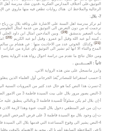
التوثيق،على أختلاف المدارس الفكرية ،فدون شك مدرسة أهل السن
الرجالية والملاحظ ان هناك روايات تطعن فيه منها ماروي عن الإمام جعفر بن محمد (7)، يقول: (( ثلاثة ، كانوا يكذبون على رسول الله
7- بلال
:
لم تركز مدرسة اهل السنة على الاشارة على وثاقه بلال بن رباج في
)
[19]
(
بباب الصغير بدمشق
)
[20]
(
، كنيته أبو عبد الله وقيل أبو عمرو ، وقيل أبو عبد الكريم
.اما
)
[21]
(
.وكذلك الخوئي عدد من الاحاديث منها : عن هشام بن سالم ، 
المدح والثناء الا انها لم تشير الى التوثيق بأي عبارة من عبارات ا
ومن خلال نتائج ما تقدم من دراسة احوال رواة هذه الرواية يتضح
ثانياً : المــــتـــن .
وابرز مانسجل على متن هذه الرواية الاتي
.
1-حسب استقرائنا للمصادر ُيْعدَ الجرجاني أول العلماء الذين ينقلون هذه الرواية ،الامر يرسم لنا مصدرها الفكري فهو من اتباع المصادر اهل السنة والجماعة.
2-تسربَ هذا النص كما هو حال عدد كثير من المرويات السنية الى المصادر الشيعية ومن ابرز من روى هذه الرواية المجلسي والشيرازي.
3-النص يصور مرور بلال على بيت السيدة فاطمة 3 من الامور الطبيعة ، وهذا الامر لا يمكن قبوله لعدد من الاسباب.
أ-إن بلال لم يكن مملوكاً للسيدة فاطمة 3 وبالتالي ينطبق عليه حكم الرجل الاجنبي من حيث الخلوه وعدمها، خصوصاً ان هذه الرواية تبين هذا المعنى بقرينة تصدية الى المساعدة التي يشر لها النص.
ب-إن من غير المنطقي دخول بلال للبيت عنوة وهذا لازمة الاذن في ذل
ت-إن وجود بلال مع السيدة فاطمة 3 على فرض المرخص الشرعي ،فالأمر مخالف للحياء والعفة ، والسيدة فاطمة 3 هي سيدة الحياء والعفة.
4-النص يشير الى وقوع المساعدة التي قدمها بلال الى السيدة فاطمة 3 وقت صلاة الظهر،واعتقد من غير المنطقي أن تتساهل السيدة 3 بأوقات صلاتها ولا تراعي حسابات الوقت.
5-في الملاحظة السابقة أشرنا الى محورية الاهتمام بالوقت وقلنا هناك من الضروي ذلك ، وهنا كذلك نؤكد على ضرورة الامر بالنسبة الى بلال ايضاً خصوصاً إن النص يعطي له مساحة كبيرة كونه مؤذن رسول الله 6.