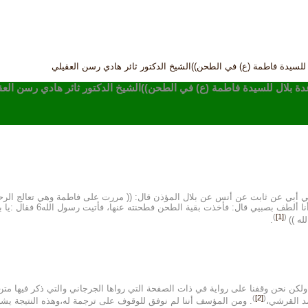
للسيدة فاطمة (ع) في الطحن))الشيخ الدكتور ثائر هادي رسن العقيلي
ة بلال للسيدة فاطمة (ع) في الطحن))الشيخ الدكتور ثائر هادي رسن العق
ي أبي عن ثابت عن أنس عن بلال المؤذن قال: (( مررت على فاطمة وهي تعالج الرحى 
لفاطمة أيما أعجب إليك أنكف
)
[1]
(
.
كن نحن وقفنا على رواية في ذات الصفحة التي رواها الجرجاني والتي ذكر فيها متن 
)
[2]
(
مد القرشي،
. ومن المؤسف أننا لم نوفق للوقوف على ترجمة له،وهذه النتيجة يشيرل