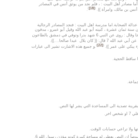
ما مصادر أهل البيت : ، فلم نجد من يوثق أنس في المصادر
)
[18]
(
.
دالة الصحابة.اما مدرسة اهل البيت : فنجد المصادر الرجالية
لاً : بلال ، مولى رسول الله6 شهد بدراً وتوفي بدمشق في الطاعون سنة ثمان عشرة ، كنيته أبو عبد الله وقيل أبو عمرو ، مدفون
. وبين المادحين امثال ابن داود الحلي الذي يشر اليه بعبارة قائلاً: بلال بن رباح ، بالباء المفردة مولى رسول الله 6 كان صالحا وقال : روى عن النبي 6 شهد بدرا وتوفي في دمشق بالطاعون
ن بلال عبدا صالحا….)).
)
[22]
(
ء يبكي على عمر )).
.و جميع هذه الاشارت تشير الى عبارات
ا ساقط الحجية.
اخر.