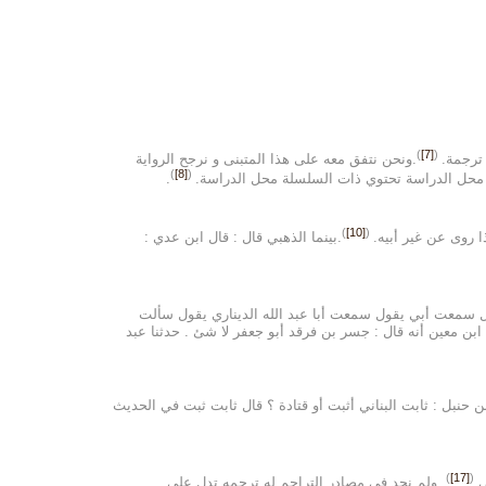
)
[7]
(
 ترجمة.
.ونحن نتفق معه على هذا المتبنى و نرجح الرواية
)
[8]
(
 محل الدراسة تحتوي ذات السلسلة محل الدراسة.
.
)
[10]
(
ذا روى عن غير أبيه.
.بينما الذهبي قال : قال ابن عدي :
ال سمعت أبي يقول سمعت أبا عبد الله الديناري يقول سألت
بن معين أنه قال : جسر بن فرقد أبو جعفر لا شئ . حدثنا عبد
نبل : ثابت البناني أثبت أو قتادة ؟ قال ثابت ثبت في الحديث
)
[17]
(
. ولم نجد في مصادر التراجم له ترجمه تدل على