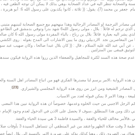
ة والصحابة تنظر اليه في عداد الصحابة ،وهي بذلك لا يمكن أن توجه الطعن فيه ، أ
 6: أبو هريرة ، أنس بن مالك، وامرأة )).
 مصادر الترجمة او المصادر الرجالية وهذا منهجهم مع جميع الصحابة لتبنيهم متبنى ع
ترجمت له من دون التعرض الى التوثيق من عدمة امثال الطوسي الذي ترجم له قائ
 من المعاصرين نجد الاردبيلي روى ما يبين الاشارات الى المدح بقوله : روى الكشي عن أبي عبد الله 7 قال: (( كا
عن أبي عبد الله عليه السلام ، قال : (( كان بلال عبدا صالحا ، وكان صهيب عبد سو
لتوثيق.فيبقى بين المنزلتين .
 عدم صحة هذه السند لكثرة للمجاهيل والضعفاء الذين رروا هذه الرواية فيكون سنده
)
[23]
(
.
ك ومن هذا المنطلق ،سوف لا يحصل على الاذن في الدخول لعدم وجود الإمام علي 7 او شخص 