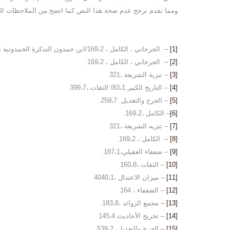
ومما تقدم نرجح عدم صحة هذا النص كما اتضح من الملاحظات ال
[1]
– الجرجاني ، الكامل ، 169،2/ابن حمدون التذكرة الحمدونية ، 87،7 /ابن حجر الهيثمي ، مجمع الزوائد ،316،10/المالكي ، تنبية الخواطر ،549/المجلسي ،بحارالأنوار،76،43.
[2]
– الجرجاني ، الكامل ، 169،2.
[3]
– تنزية الشريعة ،321
[4]
– التاريخ الكبير.83،1/ الثقات ،399،7
[5]
– الجرح والتعديل. 259،7.
[6]
– الكامل ،169،2.
[7]
– تنزيه الشريعة ،321
[8]
– الكامل ، 169،2.
[9]
– ضعفاء العقيلي،187،1.
[10]
– الثقات ،160،8
[11]
– ميزان الاعتدال ،4040،1
[12]
– الضعفاء ، 164
[13]
– مجمع الزوائد ،183،8.
[14]
– تخريج الأحاديث.145،4
[15]
– الجرح والتعديل ،539،2 .