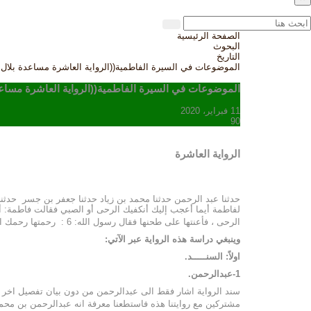
الصفحة الرئيسية
البحوث
التاريخ
الموضوعات في السيرة الفاطمية((الرواية العاشرة مساعدة بلال 
الموضوعات في السيرة الفاطمية((الرواية العاشرة مساعد
11 فبراير، 2020
90
الرواية العاشرة
حدثنا عبد الرحمن حدثنا محمد بن زياد حدثنا جعفر بن جسر حدثن
الرحى ، فأعنتها على طحنها فقال رسول الله: 6 : رحمتها رحمك الله ))
وينبغي دراسة هذه الرواية عبر الآتي:
اولاً: السنـــــد.
1-عبدالرحمن.
سند الرواية اشار فقط الى عبدالرحمن من دون بيان تفصيل اخر ول
مشتركين مع روايتنا هذه فاستطعنا معرفة انه عبدالرحمن بن مح