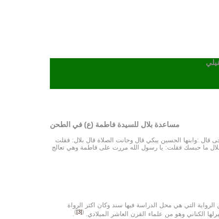
يلي
مساعدة بلال للسيدة فاطمة (ع) في الطحن
قال :وابنها الحسين يبكي قال وحانت الصلاة قال بلال: فقلت
يك الرحى أو الصبي فقالت فاطمة: أنا ألطف بصبيي قال: فأخذت بقية الطحن فطحنته عنها، فأتيت رسول الله6 فقال :يا بلال ما حبسك فقلت: يا رسول الله مررت على فاطمة وهي تعالج
الرواية التي هي محل الدراسة فيها سند وكان اكثر الرواة
)
[3]
(
ها الكناني وهو من علماء القرن العاشر الميلادي.
.