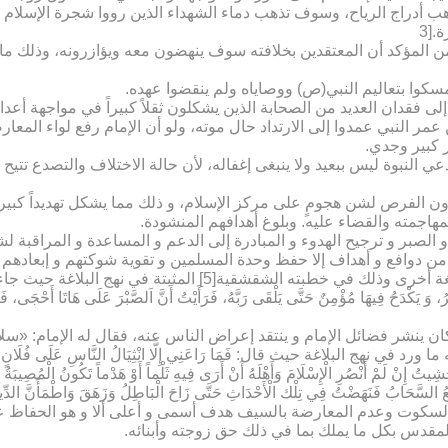
ذهب أدراج الریاح، وسوف تذهب دماء الشهداء الذین رووا شجرة الإسلام بد
[3
من المؤکد أن المعتقدین بخلافته سوف ینهضون معه ویؤازرونه، وذلك م
ى فقدان العدید من الصحابة الذین یشکلون ثقلاً کبیراً في مواجهة أعداء
لأخیرة من عمر النبي عمدوا إلى الارتداد حال موته، ولو أن الإمام رفع لوا
 کبیر وجدي.
لنبوة لیس ببعید ولا ینبغی إغفاله، لأن حالة الاختلاف والتصدع تتیح ل
زون الفرص لشن هجومٍ على مرکز الإسلام، و ذلك مما یشکل تهدیداً کبیراً
اجمته والقضاء علیه. وبلوغ أهدافهم المنشودة.
لصبر و ترجیح الهدوء و المبادرة إلى الدعم و المساعدة و المراقبة ل
 من دوافع و أهداف إلا حفظ وحدة المسلمین و تقویة شوکتهم و إبعادهم
وقد عبر الإمام عن حزنه وألمه المتسبب عن سکوته بلغة أخرى وذلك في خطبته ال
رُ، وَ یَکْدَحُ فِیهَا مُؤْمِنٌ حَتَّى یَلْقَى رَبَّهُ، فَرَأَیْتُ أَنَّ اَلصَّبْرَ عَلَى هَاتَا أَحْجَ
ن ینشر فضائل الإمام و ینتقد إعراض الناس عنه، فقال له الإمام: «سلامة
البلاغة حیث قال: فَمَا رَاعَنِي إِلَّا انْثِیَالُ النَّاسِ عَلَى فُلَانٍ یُبَایِعُونَه
ِنْ لَمْ أَنْصُرِ الْإِسْلَامَ وَأَهْلَهُ أَنْ أَرَى فِیهِ ثَلْماً أَوْ هَدْماً تَکُونُ الْمُصِیبَةُ بِهِ 
عُ السَّحَابُ فَنَهَضْتُ فِي تِلْك الْأَحْدَاثِ حَتَّى زَاحَ الْبَاطِلُ وَزَهَقَ وَاطْمَأَنَّ الدِّینُ وَ
 السکوت وعدم المعارضة بالسیف هدف أسمى و أعلى ألا و هو الحفاظ عل
مقدس بکل ما یملك بما في ذلك حق زوجته وأبنائه.