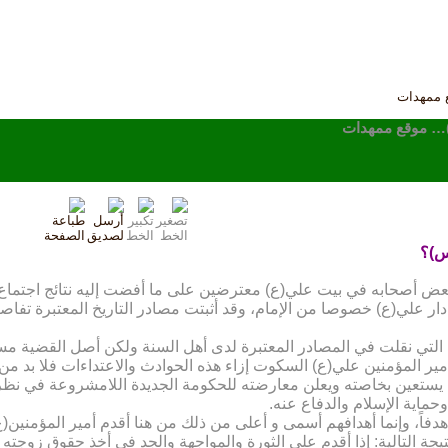
ع ممهدات
س)… موقع ممهدات
س)؟
ض أصحابه في بیت علي(ع) معترضین على ما أفضت إلیه نتائج اجتماع الس
ار علي(ع) خصوصا من الإمام، وقد أثبتت مصادر التاریخ المعتبرة تفاص
ث التي نقلت في المصادر المعتبرة لدى أهل السنة ولکن أصل القضیة مسلم
میر المؤمنین علي(ع) السکوت إزاء هذه الحوادث والاعتداءات فلا بد من 
أن یستعین بخاصته ویعلن معارضته للحکومة الجدیدة اللامشروعة في نظره،
مایة الإسلام والدفاع عنه.
ة هدفاً، وإنما أهدافهم أسمى و أعلى من ذلك من هنا أقدم أمیر المؤم
یجة التالیة: إذا أقدم على الثورة والمواجهة والجد في أخذ حقوق زوجت