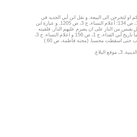
رقن علیکم او لتخرجن الی البیعة. و نقل ابن أبي الحدید في
شرحه (ج ‏2، ص ‏56) العبارة من کتاب السقیفة للجوهري؛ الإمامة و السیاسة، ج ‏2، ص 12؛ شرح نهج البلاغة ابن ابي الحدید، ج ‏1، ص 134؛ أعلام النساء، ج ‏3، ص 1205. و عبارة ابن
ل بقبس من النار علی ان یضرم علیهم الدار. فلقیته
فاطمة فقالت‏ یا بن الخطاب أ جئت لتحرق دارنا؟ قال: نعم او تدخلوا فیما دخلت فیه الأمة؛ العقد الفرید، ج ‏4، ص 260. انظر أیضاً تاریخ أبي الفداء، ج ‏1، ص ‏156 و اعلام النساء، ج ‏3،
ص ‏1207 اثبات الوصیة، المسعودي 124: و عبارته: فهجموا علیه واحرقوا بابه و استخرجه منه کرها و ضغطوا سیدة النساء بالباب حتی اسقطت محسنا. (محنة فاطمة، ص 60 )