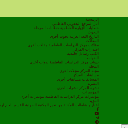
الرئيسية
أثار المرجع اليعقوبي الفاطمي
خطابات الزيارة الفاطمية
خطابات المرحلة
البحوث
التاريخ
اللغة العربية
بحوث أخرى
المقالات
مقالات مركز الدراسات الفاطمية
مقالات أخرى
اصدارات المركز
الكتب
رسائل جامعية
الندوات
ندوات مركز الدراسات الفاطمية
ندوات أخرى
المجلة
مجلة المركز
مجلات اخرى
مسابقات المركز
المسابقات
مسابقات أخرى
النشرة
نشرة المركز
نشرات اخرى
المؤتمرات
مؤتمرات مركز الدراسات الفاطمية
مؤتمرات أخرى
المزيد
اخبار ونشاطات
المكتبة
من نحن
المكتبة الصوتية
القسم العام
ار
×