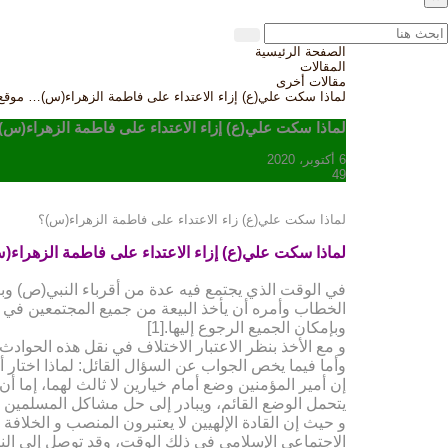
الصفحة الرئيسية
المقالات
مقالات أخرى
لماذا سکت علي(ع) إزاء الاعتداء على فاطمة الزهراء(س)… موق
لماذا سکت علي(ع) إزاء الاعتداء على فاطمة الزهراء(
6 أكتوبر، 2020
49
لماذا سکت علي(ع) زاء الاعتداء على فاطمة الزهراء(س)؟
لماذا سکت علي(ع) إزاء الاعتداء على فاطمة الزهراء(
في الوقت الذي یجتمع فیه عدة من أقرباء النبي(ص) وبع
الخطاب وأمره أن یأخذ البیعة من جمیع المجتمعین في د
وبإمکان الجمیع الرجوع إلیها.[1]
و مع الأخذ بنظر الاعتبار الاختلاف في نقل هذه الحواد
وأما فیما یخص الجواب عن السؤال القائل: لماذا اختار أ
إن أمیر المؤمنین وضع أمام خیارین لا ثالث لهما، إما 
یتحمل الوضع القائم، ویبادر إلى حل مشاکل المسلمین وح
و حیث إن القادة الإلهیین لا یعتبرون المنصب و الخلاف
الاجتماعي الإسلامي في ذلك الوقت، وقد توصل إلى النت