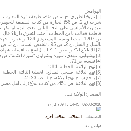
الهوامش:
[1] تاریخ الطبري، ج ‏3، ص 2
عبد ربه الأندلسي على النحو التالي: بعث الیهم ابو بک
.الملل و النحل، ج 2، ص 95 ؛ تلخیص الشافي، ج ‏3، ص ‏76؛ شعاع الولایة، 186 .
[2] للاطلاع الأکثر انظر: 1ـ کتاب (پاسخ به افسانه شهادت ) تألیف السید جواد الحسینی الطباطبائي. 2ـ في موقع أجوبة الأسئلة الدینیة. 3ـ موقع البلاغ.
[3] پیشوایی، مهدي، سیره پیشوایان “سیرة الائمة”، ص 65.
[4] نفسه، ص71.
[5] نهج البلاغة، الخطبة الثالثة.
[6] نهج البلاغة، صبحي الصالح، الخطبة الثالثة، الخطبة الشقشقیة.
[7] راجع شرح نهج البلاغة، ج 6، ص 23-45.
[8] نهج البلاغة، ص 451، من کتاب له(ع) إلى أهل مصر مع مالك الأشتر لما ولاه إمارتها، رقم الکتاب 62.
المصدر: الولاية نت.
02-03-2018 | 14-45 د | 709 قراءة
التصنيفات :
المقالات
|
مقالات أخرى
تواصل معنا