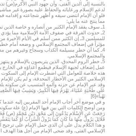
بالنسبة إلى الدین الفتی، وأن جهود النبي الأکرم(ص) ت
لدعم الإسلام ورعایاته والحفاظ علیه بصورة غیر مباشرة.
فلو أن الإمام انتضى سیفه و أظهر شجاعته و إقدامه ف
مما ینتج عنه ما یلي:
1ـ سوف یفقد الإمام الکثیر من أنصاره و خاصة الذین تمسکوا بتعالیم النبي(ص) ووصایاه ولم ینقضوا عهده.
2ـ حدوث الفرقة في صفوف الأمة الإسلامیة مما یؤدي إل
للمسلمین 3ـ إن الکثیر ممن أسلم في الأیام ا
مؤثراً في إضعاف المجتمع الإسلامي و وضعه أمام خطر
4ـ کما أن خطر مسیلمة الکذاب وسجاح وغیرهم من مدعي ا
والمجتمع الإسلامي.
5ـ خطر الروم المحدق، الذین یتربصون بالإسلام و ینته
عمل إضعاف لجبهة الإسلام فیطمع أعداؤه في الخارج بمه
هذه خلاصة للعوامل التي اضطرت الإمام إلى السکوت و ا
الإسلامي الکثیر من الأخطار المحدقة، و لم یکن للإمام
عَلَى طَخْیَةٍ عَمْیَاءَ، یَهْرَمُ فِیهَا اَلْکَبِیرُ، وَیَشِیبُ فِیهَا اَلصَّغِی
نَهْباً»[6]
و في موضع آخر أجاب الإمام أحد المقربین إلیه عندما کا
ومن أوضح الکلمات التي بین فیها الإمام (ع) علة سکوته ما ورد في نهج 
رَجَعَتْ عَنِ الْإِسْلَامِ یَدْعُونَ إِلَى مَحْقِ دَیْنِ مُحَمَّدٍ (ص) فَخَشِیتُ إ
قَلَائِلَ یَزُولُ مِنْهَا مَا کَانَ کَمَا یَزُولُ السَّرَابُ أَوْ کَمَا یَتَقَشَّ
و هذا الکلام یدل على أن الذی حمل الإمام على ترجیح
الإسلامي الفتی، وقد ضحى الإمام من أجل هذا الهدف ال