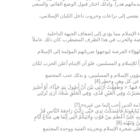
مائهم هدراً. ولذلك اختار قبول الوضع القائم، والسعی
ا یفضي إلى نزاعات وحروب داخل الکیان الإسلامي،
 الإسلام مما یؤدي إلى إضعاف الجبهة الداخلیة
ء المعارضة والحرب في هذا الظرف المضطرب کان ذلك عاملاً
هؤلاء الفرصة لیوجهوا ضرباتهم المؤلمة إلى الإسلام
 للإسلام و المسلمین، فلو أن الإمام أعلن الحرب لکان
شؤون الإسلام و المسلمین، و بذلك جنب المجتمع
 عن کل وهن وخطر.[4]
شقشقیة[5] المثبتة في نهج البلاغة حیث جاء فیها: « وَطَفِقْتُ أَرْتَئِي بَیْنَ أَنْ أَصُولَ بِیَدٍ جَذَّاءَ، أَوْ أَصْبِرَ
ى، فَصَبَرْتُ وَفِي اَلْعَیْنِ قَذًى، وَفِي اَلْحَلْقِ شَجًا، أَرَى تُرَاثِي
 الدین أحب إلینا من غیره».[7]
ُ فَأَمْسَکْتُ یَدِي حَتَّى رَأَیْتُ رَاجِعَةَ النَّاسِ قَدْ
عَلَیَّ أَعْظَمَ مِنْ فَوْتِ وِلَایَتِکُمُ الَّتِي إِنَّمَا هِي مَتَاعُ أَیَّامٍ
تَنَهْنَه‏.[8]
ى شجرة الإسلام وتجربته الفتیة ووحدة المجتمع