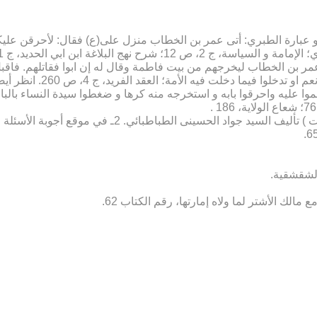
20، طبعة دائرة المعارف. و عبارة الطبري: أتی عمر بن الخطاب منزل علی(ع) فقال: لأح
ر عمر بن الخطاب لیخرجهم من بیت فاطمة وقال له إن ابوا فقاتلهم. فاقب