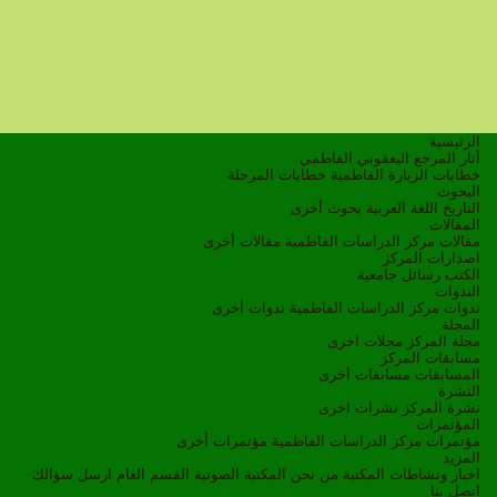
الرئيسية
أثار المرجع اليعقوبي الفاطمي
خطابات الزيارة الفاطمية
خطابات المرحلة
البحوث
التاريخ
اللغة العربية
بحوث أخرى
المقالات
مقالات مركز الدراسات الفاطمية
مقالات أخرى
اصدارات المركز
الكتب
رسائل جامعية
الندوات
ندوات مركز الدراسات الفاطمية
ندوات أخرى
المجلة
مجلة المركز
مجلات اخرى
مسابقات المركز
المسابقات
مسابقات أخرى
النشرة
نشرة المركز
نشرات اخرى
المؤتمرات
مؤتمرات مركز الدراسات الفاطمية
مؤتمرات أخرى
المزيد
اخبار ونشاطات
المكتبة
من نحن
المكتبة الصوتية
القسم العام
ارسل سؤالك
اتصل بنا