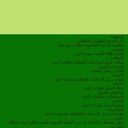
الرئيسية
أثار المرجع اليعقوبي الفاطمي
خطابات الزيارة الفاطمية
خطابات المرحلة
البحوث
التاريخ
اللغة العربية
بحوث أخرى
المقالات
مقالات مركز الدراسات الفاطمية
مقالات أخرى
اصدارات المركز
الكتب
رسائل جامعية
الندوات
ندوات مركز الدراسات الفاطمية
ندوات أخرى
المجلة
مجلة المركز
مجلات اخرى
مسابقات المركز
المسابقات
مسابقات أخرى
النشرة
نشرة المركز
نشرات اخرى
المؤتمرات
مؤتمرات مركز الدراسات الفاطمية
مؤتمرات أخرى
المزيد
اخبار ونشاطات
المكتبة
من نحن
المكتبة الصوتية
القسم العام
ارسل سؤالك
اتصل بنا