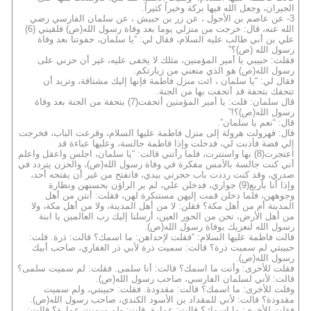
الجيران، وجعل الله فيها بركة وخيراً كثيراً.
3- عن عاصم بن الأحول ، عن زر بن حبيش ، عن سلمان الفارسي رضي
الله عنه، قال: خرجت من منزلي يوما بعد وفاة رسول الله(ص) فلقيني (6)
علي بن أبي طالب عليه السلام، فقال لي: “يا سلمان، جفوتنا بعد وفاة
رسول الله (ص)؟”
فقلت: حبيبي يا أمير المؤمنين، مثلك لا يخفى عليه، غير أن حزني على
رسول الله(ص) هو الذي منعني من زيارتكم.
فقال لي: “يا سلمان ، ائت منزل فاطمة فإنها إليك مشتاقة، وتريد أن
تتحفك بتحفة قد أتحفت بها من الجنة.
قال سلمان: قلت: يا أمير المؤمنين أتحفت(7) بتحفة من الجنة بعد وفاة
رسول الله(ص)؟!”
قال: “نعم يا سلمان”.
قال: فهرولت هرولة إلى منزل فاطمة عليها السلام، وقرعت الباب، فخرجت
إلي فضة فأذنت لي، فدخلت وإذا فاطمة جالسة، وعليها عباءة قد
اعتجرت(8) بها واستترت، فلما رأتني قالت: “يا سلمان، اجلس واعقل واعلم
أني كنت جالسة بالأمس مفكرة في وفاة رسول الله(ص)، والحزن يتردد في
صدري، وقد كنت رددت باب حجرتي بيدي، فانفتح من غير أن يفتحه أحد،
وإذا أنا بأربع(9) جواري، فدخلن علي، لم ير الراؤن بحسنهن ونظارة
وجوههن، فلما دخلن قمت إليهن مستنكرة لهن، فقلت: أنتن من أهل
المدينة أم من أهل مكة؟ فقلن: لا من أهل المدينة، ولا من أهل مكة، ولا
من أهل الأرض، نحن من الحور العين، أرسلنا إليك رب العالمين يا ابنة
رسول الله لنعزيك بوفاة رسول الله(ص).
قالت فاطمة عليها السلام: “فقلت لإحداهن: ما اسمك؟ قالت: ذرة. قلت:
حبيبتي لم سميت ذرة؟ قالت: سميت ذرة لأبي ذر الغفاري، صاحب أبيك
رسول الله(ص).
فقلت للأخرى: وأنت ما اسمك؟ قالت: أنا سلمى. فقلت: لم سميت سلمى؟
قالت: لأني لسلمان الفارسي، صاحب رسول الله(ص).
وقلت للأخرى: ما اسمك؟ قالت: مقدودة. فقلت: حبيبتي، ولم سميت
مقدودة؟ قالت: لأني للمقداد بن الأسود الكندي، صاحب رسول الله(ص).
فقلت للأخرى: ما اسمك؟ قالت: عمارة. قلت: ولم سميت عمارة؟ قالت: