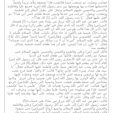
فقامت وصلت، ثم سمعت حسا فالتفتت فإذا بصحفة ملأى ثريداً ولحماً،
فاحتملتها فجاءت بها ووضعتها بين يدي رسول الله (ص)، فجمع عليا وفاطمة
والحسن والحسين عليهم السلام، وجعل علي يطيل النظر إلى فاطمة،
ويتعجب، ويقول: “خرجت من عندها وليس عندها طعام، فمن أين هذا؟” ثم
أقبل عليها فقال: “يا بنت رسول الله، «أنى (1) لك هذا؟»
قالت: «هو من عند الله إن الله يرزق من يشاء بغير حساب» (2) فضحك
النبي(ص) وقال: “الحمد لله الذي جعل في أهلي نظير زكريا ومريم إذ قال
لها: «أنى لك هذا قالت هو من عند الله إن الله يزرق من يشاء بغير
حساب»(3). فبينما هم يأكلون إذ جاء سائل بالباب، فقال: السلام عليكم يا
أهل البيت، أطعموني مما تأكلون. فقال(ص): “إخسا إخسا” ففعل ذلك ثلاثا،
وقال علي عليه السلام: “أمرتنا أن لا نرد سائلا، من هذا الذي أنت تخساه؟”
فقال: “يا علي، إن هذا إبليس، علم أن هذا طعام الجنة، فتشبه بسائل
لنطعمه منه”.
فأكل النبي (ص) وعلي وفاطمة والحسن والحسين عليهم السلام حتى
شبعوا، ثم رفعت الصحفة، فأكلوا من طعام الجنة في الدنيا.
2- عن جابر بن عبد الله الأنصاري رضي الله عنه، قال: إن رسول الله (ص)
أقام أياما لم يطعم فيها طعاما حتى شق عليه ذلك، فطاف(4) في ديار
أزواجه فلم يصب عند إحداهن شيئا، فأتى فاطمة عليها السلام، فقال: “يا
بنية، هل عندك شيء آكله، فإني جائع؟” قالت: “لا والله”. فلما خرج بعثت
جارية لها برغيفين وبضعة لحم، فأخذته ووضعته في جفنة وغطت عليها
وقالت: “والله لأوثرن بها رسول الله (ص) على نفسي، وعلى غيري”. وكانوا
محتاجين إلى شبعة طعام، فبعثت حسنا وحسينا إلى رسول الله(ص). فرجع
إليها، فقالت: “قد أتاني الله بشيء فخبأته لك” فقال: “هلمي يا بنية” فكشف
الجفنة، فإذا هي مملوءة خبزاً ولحماً، فلما نظرت إليها بهتت، وعرفت أنه
من عند الله تعالى، فحمدت الله تعالى، وصلت على أبيها، وقدمته إليه، فلما
رآه حمد الله وقال: «أنى لك هذا ؟»
قالت: «هو من عند الله إن الله يرزق من يشاء بغير حساب»(5).
فبعث رسول الله (ص) إلى علي، ثم أكل رسول الله(ص) وعلي وفاطمة
والحسن والحسين عليهم السلام، وجميع أزواج النبي(ص) حتى شبعوا.
قالت فاطمة عليها السلام: “وبقيت الجفنة كما هي، فأوسعت منها على