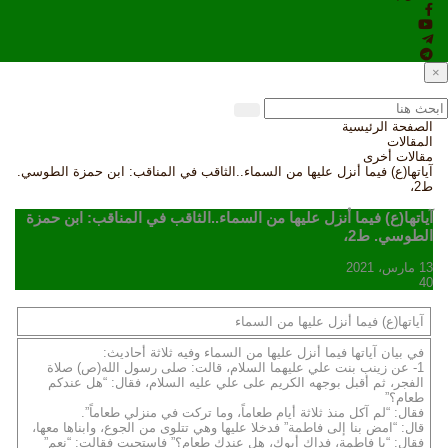
×
الصفحة الرئيسية
المقالات
مقالات أخرى
آياتها(ع) فيما أنزل عليها من السماء..الثاقب في المناقب: ابن حمزة الطوسي.
ط2،
آياتها(ع) فيما أنزل عليها من السماء..الثاقب في المناقب: ابن حمزة
الطوسي. ط2،
13 مارس، 2021
40
آياتها(ع) فيما أنزل عليها من السماء
في بيان آياتها فيما أنزل عليها من السماء وفيه ثلاثة أحاديث:
1- عن زينب بنت علي عليهما السلام، قالت: صلى رسول الله(ص) صلاة
الفجر، ثم أقبل بوجهه الكريم على علي عليه السلام، فقال: “هل عندكم
طعام؟”
فقال: “لم آكل منذ ثلاثة أيام طعاماً، وما تركت في منزلي طعاماً”.
قال: “امض بنا إلى فاطمة” فدخلا عليها وهي تتلوى من الجوع، وابناها معها،
فقال: “يا فاطمة، فداك أبوك، هل عندك طعام؟” فاستحيت فقالت: “نعم”