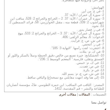
بأمر آخر، والرواية فيها متظافرة.
الهوامش:
1- في ع: من أين.
2- سورة آل عمران / الآية: 37.
3- سورة آل عمران / الآية: 37. 2 – الخرائج والجرائح 2: 528، مناقب ابن
شهرآشوب 2: 339، قطعة منه ، مقتل الخوارزمي: 58، فرائد السمطين 2:
51، نحوه.
4- في ر: فصار يدور .
5- سورة آل عمران / الآية : 37. 3 – الخرائج والجرائح 2: 533، مهج
الدعوات: 6، معالم الزلفى: 406.
6- في ش، ص، ع: فرأيت.
7- في ر: أتتحفي.
8- اعتجرت: لفت رأسها. “النهاية 3: 185”.
9- في ك، م: بثلاث.
10- الخشكنانج: خبزة تصنع من خالص دقيق الحنطة وتملأ بالسكر واللوز أو
الفستق وتقلى، فارسية.” المعجم الوسيط 1: 236″.
11- في ك، م: خمس.
12- في ص: فعدت.
13- في م: بكرة.
14- في ش، ص، ع، م: بسم الله.
15- إلى هنا وقد انتهت مقابلتي مع نسخه(ع) والباقي ساقط.
المصدر: الثاقب في المناقب: ابن حمزة الطوسي. ط2، مؤسسة أنصاريان
للطباعة والنشر – قم المقدسة، 1412.
التصنيفات :
المقالات
|
مقالات أخرى
تواصل معنا