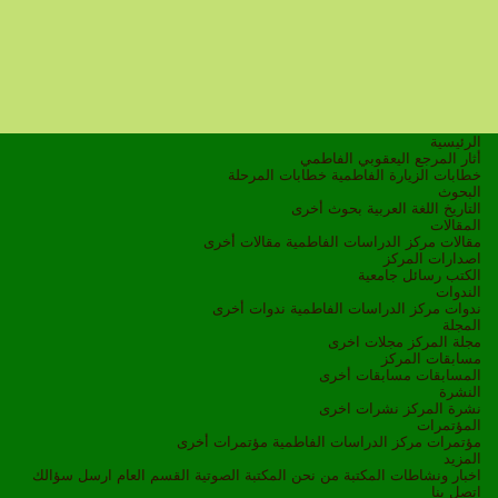
الرئيسية
أثار المرجع اليعقوبي الفاطمي
خطابات الزيارة الفاطمية
خطابات المرحلة
البحوث
التاريخ
اللغة العربية
بحوث أخرى
المقالات
مقالات مركز الدراسات الفاطمية
مقالات أخرى
اصدارات المركز
الكتب
رسائل جامعية
الندوات
ندوات مركز الدراسات الفاطمية
ندوات أخرى
المجلة
مجلة المركز
مجلات اخرى
مسابقات المركز
المسابقات
مسابقات أخرى
النشرة
نشرة المركز
نشرات اخرى
المؤتمرات
مؤتمرات مركز الدراسات الفاطمية
مؤتمرات أخرى
المزيد
اخبار ونشاطات
المكتبة
من نحن
المكتبة الصوتية
القسم العام
ارسل سؤالك
اتصل بنا