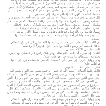
لأني لعمار بن ياسر، صاحب رسول الله(ص). فأهدين إلي هدية، أخبأت لك
منها “ثم أخرجت لي طبقاً أبيض، فيه رطب أكبر من الخشكنانج(10)، أبيض
من الثلج، وأذكى من المسك، وأعطتني منها عشر(11) رطبات، عجزت عن
حملها، فقالت: “كلهن عند إفطارك، وعد إلي بعجمهن”.
قال سلمان: فخرجت من عندها أريد منزلي، فما مررت بأحد ولا بجمع من
أصحاب رسول الله (ص) إلا قالوا: يا سلمان، رائحة المسك الأذفر معك. قال
سلمان: كتمت أن معي شيئا حتى أتيت منزلي، فلما كان وقت الإفطار
أفطرت عليهن، فلم أجد لهن عجماً فغدوت(12) إلى فاطمة، وقرعت الباب
عليها، فأذنت لي بالدخول، فدخلت وقلت: يا بنت رسول الله، أمرتني أن
آتيك بعجمته، وأنا لم أجد لها عجما! فتبسمت، ولم تكن ضحكت عليها
السلام.
ثم قالت: “يا سلمان، هي من نخيل غرسها الله تعالى لي في دار السلام
بدعاء علمنيه أبي رسول الله(ص) كنت أقول غدوة(13) وعشية”
قلت: علميني الكلام سيدتي.
قالت: “إن سرك أن تلقى الله تعالى وهو عنك راض غير غضبان، ولا تضرك
وسوسة الشيطان ما دمت حياً، فواظب عليه”.
وفي رواية أخرى: “إن سرك أن لا تمسك الحمى ما عشت في دار الدنيا،
فواظب عليه”
فقال سلمان: فقلت: علميني.
قالت عليها السلام: “بسم الله الرحمن الرحيم، بسم الله النور، بسم الله
نور النور، بسم الله نور على نور، بسم الله الذي هو مدبر الأمور، بسم الله
الذي خلق النور من النور، الحمد الله الذي خلق النور من النور، وأنزل النور
على الطور، في كتاب مسطور، في رق منشور، والبيت المعمور والسقف
المرفوع والبحر المسجور بقدر مقدور على نبي محبور، الحمد لله(14) الذي
هو بالعز مذكور، وبالخير مشهور، وعلى السراء والضراء مشكور”(15). قال
سلمان: فتعلمته، وقد لقنت أكثر من ألف نفس من أهل المدينة ومكة ممن
بهم علل الحمى، وكلهم برئوا بإذن الله تعالى.
وفي رواية أخرى: في شكوى ووسوسة الشيطان، وقد نزل عليها السلام
الرزق من السماء، وكثيراً ما تدور الرحى في بيتها وهي نائمة أو مشتغلة