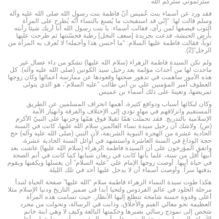
“سترتموني ستركم الله”.
فقد ورد عن أسماء بنت عُميس أنّ فاطمة بنت رسول الله صلى الله عليه وآله
وسلم قالت لها: “إنّي قد استقبحت ما يُصنع بالنساء أنّه يُطرح على المرأة
الثوب فيصفها لمن رأى، فقالت أسماء: يا بنت رسول الله أنا أريك شيئاً رأيته
بأرض الحبشة، فدعت بجريدة [سعف النخل] رطبة فحسّنتها ثم طرحت عليها
ثوباً، فقالت فاطمة عليها السلام: “ما أحسن هذا وأجمله! لا تُعرف به المرأة من
الرجل“(2).
ولم تكن السيدة فاطمة الزهراء (سلام الله عليها) تشكو من داء عضال غير
ماحدث لها من أحداث مؤلمة بعد رحيل سيد الكونين (صلى الله عليه وآله). كل
هذه الأمور ساهمت في تدهور صحتها وقعودها عن ممارسة أعمالها وكان زوجها
العطوف أمير المؤمنين علي بن أبي طالب “عليه السلام”، هو الذي يتولى
تمريضها، وتعينهُ على ذلك أسماء بن عميس.
وكان لبكائها أسباب ودوافع كثيرة، أهمها انحراف المسلمين عن الطريق
المستقيم وانزلاقهم في مهاوٍ تؤدي إلى الإختلاف والفرقة وانهيار الأمة
الإسلامية بالتدريج. فقد تحملت همّا ثقيلا فوق همّها وحزنها على النبيّ الأكرم
(ص). ولاشك أن رحيل سيدة نساء العالمين سلام الله عليها، كانت في السنة
الحادية عشرة من الهجرة النبوية الشريفة، لأن النبي (صلى الله عليه وآله) حج
حجة الوداع في السنة العاشرة واستشهد في أوائل السنة الحادية عشرة،
واتفق المؤرخون على أن السيدة فاطمة الزهراء (سلام الله عليها) عاشت بعد
أبيها أقل من سنة، علما بأنها كانت في ريعان شبابها كما كانت في أتم الصحة
في حياة أبيها. أوصت زوجها الإمام علي “عليه السلام” أن يغسلها ويكفنها ويقوم
بدفنها سراً. وأوصت أسماء أن لا يدخل عليها أحد في تلك الليلة.
هکذا طوت سيدة النساء الزهراء فاطمة سلام “الله عليها” صفحة الحياة لتبدأ
مرحلة الخلود في عالم الفردوس ولتحيا أبدا في ضمير التاريخ ودنيا الإسلام مثلا
أعلی وقدوة حسنة شامخة تتطلع إليها الأنظار. حيث تسامت هذه المرأة
العظيمة نحو معالي القيم والأخلاق، وذابت في الرسالة، وتحولت من مجرد
شخص إلى نموذج رسالي بصبرها وحكمتها البالغة وكيف لا وهي ابنة خاتم
الأنبياء والمرسلين وزوجة الوصي علي أمير المؤمنين وأم سيدا شباب أهل