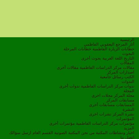
الرئيسية
أثار المرجع اليعقوبي الفاطمي
خطابات الزيارة الفاطمية
خطابات المرحلة
البحوث
التاريخ
اللغة العربية
بحوث أخرى
المقالات
مقالات مركز الدراسات الفاطمية
مقالات أخرى
اصدارات المركز
الكتب
رسائل جامعية
الندوات
ندوات مركز الدراسات الفاطمية
ندوات أخرى
المجلة
مجلة المركز
مجلات اخرى
مسابقات المركز
المسابقات
مسابقات أخرى
النشرة
نشرة المركز
نشرات اخرى
المؤتمرات
مؤتمرات مركز الدراسات الفاطمية
مؤتمرات أخرى
المزيد
اخبار ونشاطات
المكتبة
من نحن
المكتبة الصوتية
القسم العام
ارسل سؤالك
اتصل بنا