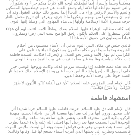
مِسكيناً ويتيماً وأسيراً، إنما نُطعمُكم لوجهِ اللهِ لانُريدُ منكم جزآءً ولا شكوراً).
والتي تصوم مع أطفالها ثلاثة أيام وتمنع اللقمة عن فمهم فيطعمونها المسكين
واليتيم والأسير لاتركض وراء مال الدنيا! إنما يتصور ذلك خفاف العقول وقد آن
لهم أن يستيقظوا من نومهم ويفكروا ماذا جرى، ويعرفوا أي تاريخ محمل بالعار
حرف مسيرة الأمة الإسلامية وأولها إلى هذه المهاوي التي وصلنا إليها اليوم.
إنما كانت مطالبة الزهراء عليها السلام بفدك إيقاظاً للأمة، لتثبت لهم أن هؤلاء
الذين سيطروا على الحكم يأكلون الحق الواضح لبنت النبي (ص) ويمكرون،
فماذا سيفعلون في حقوق الأمة غداً؟!
فالذي جلس في مكان النبي اليوم يدعي أن الأنبياء مستثنون من أحكام
الشريعة وحتماً سيخلفهم حكام ظالمون يسفكون الدماء يتقاتلون على
الكراسي ثم تنهار الأمة وتسير نحو الضلال والإنحراف! فكانت السيدة فاطمة
ذات حنكة سياسية وعالمة غير معلمة تربت في بيت النبوة ومهبط الوحي.
كانت هذه غصة فاطمة (ع) وليست مزرعة فدك. وكانت وزوجها الوصي خير
خلف لرسول الله (ص) وأشد الناس حرصاً على وحدة الإسلام لذلك خمدوا نار
الفتنة خوفاً على وحدة الأمة وحفظ الدين.
قَال الإمام أمير المؤمنين عليه السلام: “كُنْ فِي الْفِتْنَةِ كَابْنِ اللَّبُونِ، لاَ ظَهْرٌ
فَيُرْكَبَ، وَلاَ ضَرْعٌ فَيُحْلَبَ”.
استشهاد فاطمة
قال الإمام الصادق عليه السلام: حزنت فاطمة عليها السلام حزنا شديدا أثر
على صحتها. وروي أنها مازالت بعد أبيها معصبة الرأس، ناحلة الجسم، منهدة
الركن، باكية العين، محترقة القلب يغشي عليها ساعة بعد ساعة. والمرّة
الوحيدة التي ابتسمت فيها بعد رحيل أبيها (صلى الله عليه وآله) عندما نظرت
إلى أسماء بنت عميس وهي على فراش الموت وبعد أن لبست ملابس الموت،
فابتسمت ونظرت إلى نعشها الذي أمرت أسماء بصنعهِ لها قبل وفاتها وقالت: