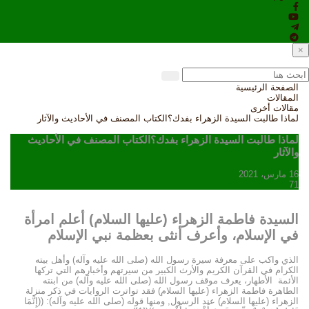
×
الصفحة الرئيسية
المقالات
مقالات أخرى
لماذا طالبت السيدة الزهراء بفدك؟الكتاب المصنف في الأحاديث والآثار
لماذا طالبت السيدة الزهراء بفدك؟الكتاب المصنف في الأحاديث
والآثار
16 مارس، 2021
71
السيدة فاطمة الزهراء (عليها السلام) أعلم امرأة
في الإسلام، وأعرف أنثى بعظمة نبي الإسلام
الذي واكب على معرفة سيرة رسول الله (صلى الله عليه وآله) وأهل بيته
الكرام في القرآن الكريم والأرث الكبير من سيرتهم وأخبارهم التي تركها
الأئمة الأطهار، يعرف موقف رسول الله (صلى الله عليه وآله) من ابنته
الطاهرة فاطمة الزهراء (عليها السلام) فقد تواترت الروايات في ذكر منزلة
الزهراء (عليها السلام) عند الرسول, ومنها قوله (صلى الله عليه وآله): ((إِنَّمَا