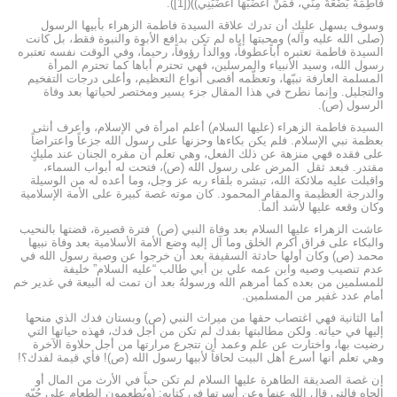
فَاطِمَةُ بَضْعَةٌ مِنِّي، فَمَنْ أَغْضَبَهَا أَغْضَبَنِي))([1]).
وسوف يسهل عليك أن تدرك علاقة السيدة فاطمة الزهراء بأبيها الرسول
(صلى الله عليه وآله) ومحبتها إياه لم تكن بدافع الأبوة والنبوة فقط، بل كانت
السيدة فاطمة تعتبره أباًعطوفاً، ووالداً رؤوفاً، رحيماً، وفي الوقت نفسه تعتبره
رسول الله، وسيد الأنبياء والمرسلين، فهي تحترم أباها كما تحترم المرأة
المسلمة العارفة نبيّها، وتعظّمه أقصى أنواع التعظيم، وأعلى درجات التفخيم
والتجليل. وإنما نطرح في هذا المقال جزء يسير ومختصر لحياتها بعد وفاة
الرسول (ص).
السيدة فاطمة الزهراء (عليها السلام) أعلم امرأة في الإسلام، وأعرف أنثى
بعظمة نبي الإسلام. فلم يكن بكاءها وحزنها على رسول الله جزعاً واعتراضاً
على فقده فهي منزهة عن ذلك الفعل، وهي تعلم أن مقره الجنان عند مليكٍ
مقتدر. فبعد ثقل المرض على رسول الله (ص)، فتحت له أبواب السماء،
واقبلت عليه ملائكة الله، تبشره بلقاء ربه عز وجل، وما أعده له من الوسيلة
والدرجة العظيمة والمقام المحمود. كان موته غصة كبيرة على الأمة الإسلامية
وكان وقعه عليها لأشد ألماً.
عاشت الزهراء عليها السلام بعد وفاة النبي (ص) فترة قصيرة، قضتها بالنحيب
والبكاء على فراق أكرم الخلق وما آل إليه وضع الأمة الأسلامية بعد وفاة نبيها
محمد (ص) وكان أولها حادثة السقيفة بعد أن خرجوا عن وصية رسول الله في
عدم تنصيب وصيه وابن عمه علي بن أبي طالب “عليه السلام” خليفة
للمسلمين من بعده كما أمرهم الله ورسولهُ بعد أن تمت له البيعة في غدير خم
أمام عدد غفير من المسلمين.
أما الثانية فهي اغتصاب حقها من ميراث النبي (ص) وبستان فدك الذي منحها
إليها في حياته. ولكن مطالبتها بفدك لم تكن من أجل فدك، فهذه حياتها التي
رضيت بها، واختارت عن علم وعمد أن تتجرع مرارتها من أجل حلاوة الآخرة
وهي تعلم أنها أسرع أهل البيت لحاقاً لأبيها رسول الله (ص)! فأي قيمة لفدك؟!
إن غصة الصديقة الطاهرة عليها السلام لم تكن حباً في الأرث من المال أو
الجاه فالتي قال الله عنها وعن أسرتها في كتابه: (ويُطعمون الطعام على حُبّهِ